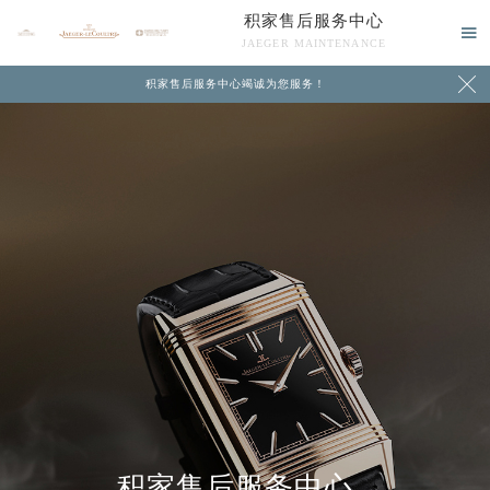
积家售后服务中心

JAEGER MAINTENANCE

积家售后服务中心竭诚为您服务！
中心介绍
联系我们
积家售后服务中心