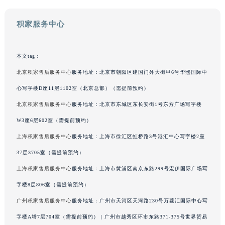
广西壮族自治区河池市金城江区金城江街道朝阳路积家售后服务中心（需提前预约）
积家服务中心
广西壮族自治区贺州市八步区城东街道灵峰南路积家售后服务中心（需提前预约）
广西壮族自治区来宾市兴宾区桂中大道积家售后服务中心（需提前预约）
广西壮族自治区柳州市城中区中山中路积家售后服务中心（需提前预约）
本文tag：
广西壮族自治区钦州市钦南区金海湾东大街积家售后服务中心（需提前预约）
北京积家售后服务中心
服务地址：北京市朝阳区建国门外大街甲6号华熙国际中
广西壮族自治区梧州市万秀区龙湖镇高旺路积家售后服务中心（需提前预约）
心写字楼D座11层1102室（北京总部）（需提前预约）
广西壮族自治区玉林市玉州区金玉路积家售后服务中心（需提前预约）
北京积家售后服务中心
服务地址：北京市东城区东长安街1号东方广场写字楼
海南省儋州市儋州市那大镇兰洋北路积家售后服务中心（需提前预约）
W3座6层602室（需提前预约）
海南省东方市八所镇解放西路积家售后服务中心（需提前预约）
海南省琼海市嘉积镇东风路积家售后服务中心（需提前预约）
上海积家售后服务中心
服务地址：上海市徐汇区虹桥路3号港汇中心写字楼2座
海南省三沙市西沙区西沙群岛永兴岛北京路积家售后服务中心（需提前预约）
37层3705室（需提前预约）
海南省三亚市吉阳区迎宾路积家售后服务中心（需提前预约）
上海积家售后服务中心
服务地址：上海市黄浦区南京东路299号宏伊国际广场写
海南省万宁市万城镇解放路积家售后服务中心（需提前预约）
字楼8层806室（需提前预约）
海南省文昌市文城镇教育东路积家售后服务中心（需提前预约）
广州积家售后服务中心
服务地址：广州市天河区天河路230号万菱汇国际中心写
海南省五指山市通什镇三月三大道积家售后服务中心（需提前预约）
字楼A塔7层704室（需提前预约） | 广州市越秀区环市东路371-375号世界贸易
香港特别行政区尖沙咀区油尖旺区广东道积家售后服务中心（需提前预约）