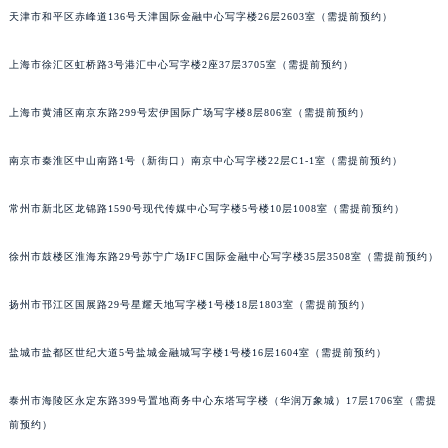
天津市和平区赤峰道136号天津国际金融中心写字楼26层2603室（需提前预约）
福州市鼓楼区五四路128-1号恒力城写字楼15层03室（需提前预约）
成都市锦江区人民东路6号SAC东原中心写字楼24层2406B室（需提前预约）
上海市徐汇区虹桥路3号港汇中心写字楼2座37层3705室（需提前预约）
重庆市江北区观音桥步行街2号融恒时代广场写字楼9层902室（需提前预约）
长沙市芙蓉区定王台街道建湘路393号世茂环球金融中心写字楼（芙蓉广场）10层13室（需提前预约）
上海市黄浦区南京东路299号宏伊国际广场写字楼8层806室（需提前预约）
郑州市二七区铭功路10号华润大厦写字楼29层2905室（需提前预约）
太原市迎泽区解放路15号亨得利名表服务中心（品牌授权店）3层整层（需提前预约）
南京市秦淮区中山南路1号（新街口）南京中心写字楼22层C1-1室（需提前预约）
沈阳市沈河区中街路137号亨得利名表服务中心（品牌授权店）1层整层（需提前预约）
常州市新北区龙锦路1590号现代传媒中心写字楼5号楼10层1008室（需提前预约）
沈阳市沈河区中街路83号亨得利名表服务中心（品牌授权店）1层整层（需提前预约）
乌鲁木齐市天山区红山路26号时代广场（CCMALL）C座17层17-B（需提前预约）
徐州市鼓楼区淮海东路29号苏宁广场IFC国际金融中心写字楼35层3508室（需提前预约）
温州市鹿城区锦绣路1067号置信广场10层1015室（需提前预约）
哈尔滨市道里区友谊西路600号富力中心T2座写字楼29层03室（需提前预约）
扬州市邗江区国展路29号星耀天地写字楼1号楼18层1803室（需提前预约）
大连市中山区人民路15号国际金融大厦7层G室（需提前预约）
盐城市盐都区世纪大道5号盐城金融城写字楼1号楼16层1604室（需提前预约）
佛山市禅城区季华五路57号万科金融中心C座12层1205室（需提前预约）
东莞市东城街道鸿福东路1号民盈国贸中心T1写字楼9层907室（需提前预约）
泰州市海陵区永定东路399号置地商务中心东塔写字楼（华润万象城）17层1706室（需提
无锡市梁溪区人民中路139号恒隆广场写字楼1座11层1104室（需提前预约）
前预约）
南通市崇川区工农路57号圆融广场写字楼16层1603室（需提前预约）