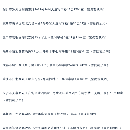
甘肃省兰州市七里河区西津西路16号兰州中心写字楼21层2102室（需提前预约）
深圳市罗湖区深南东路5001号华润大厦写字楼17层1701室（需提前预约）
重庆市解放碑渝中区民权路28号英利国际金融中心写字楼20层01室（需提前预约）
黑龙江省大庆市萨尔图区会战大街积家售后服务中心（需提前预约）
惠州市惠城区江北文昌一路7号华贸大厦写字楼1座30层05室（需提前预约）
黑龙江省鹤岗市向阳区红军路积家售后服务中心（需提前预约）
厦门市思明区湖滨东路95号华润大厦写字楼B座11层1104室（需提前预约）
黑龙江省黑河市爱辉区中央街积家售后服务中心（需提前预约）
黑龙江省鸡西市鸡冠区红军路积家售后服务中心（需提前预约）
福州市晋安区横屿路9号东二环泰禾中心写字楼2号楼5层509室（需提前预约）
黑龙江省佳木斯市向阳区长安路积家售后服务中心（需提前预约）
黑龙江省牡丹江市东安区太平路积家售后服务中心（需提前预约）
成都市锦江区人民东路6号SAC东原中心写字楼24层2406B室（需提前预约）
黑龙江省七台河市桃山区大同街积家售后服务中心（需提前预约）
黑龙江省齐齐哈尔市龙沙区龙华路积家售后服务中心（需提前预约）
重庆市江北区观音桥步行街2号融恒时代广场写字楼9层902室（需提前预约）
黑龙江省双鸭山市尖山区新兴大街积家售后服务中心（需提前预约）
长沙市芙蓉区定王台街道建湘路393号世茂环球金融中心写字楼（芙蓉广场）10层13室
黑龙江省绥化市北林区新华街与康庄路交叉口积家售后服务中心（需提前预约）
（需提前预约）
黑龙江省伊春市伊美区通河路积家售后服务中心（需提前预约）
吉林省白城市洮北区明仁南街积家售后服务中心（需提前预约）
郑州市二七区铭功路10号华润大厦写字楼29层2905室（需提前预约）
吉林省白山市浑江区浑江大街积家售后服务中心（需提前预约）
吉林省吉林市船营区河南街积家售后服务中心（需提前预约）
太原市迎泽区解放路15号亨得利名表服务中心（品牌授权店）3层整层（需提前预约）