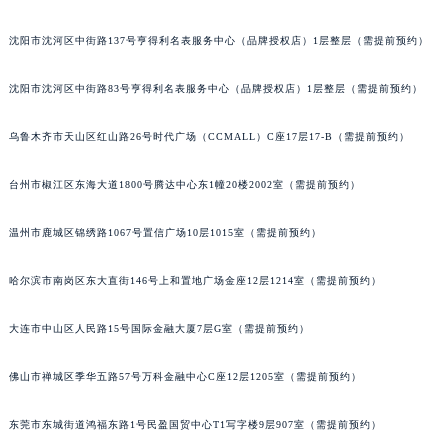
吉林省辽源市龙山区人民大街积家售后服务中心（需提前预约）
沈阳市沈河区中街路137号亨得利名表服务中心（品牌授权店）1层整层（需提前预约）
吉林省梅河口市新华街道梅河大街积家售后服务中心（需提前预约）
吉林省四平市铁东区紫气大路与南九经街交汇处积家售后服务中心（需提前预约）
沈阳市沈河区中街路83号亨得利名表服务中心（品牌授权店）1层整层（需提前预约）
吉林省松原市宁江区五环大街积家售后服务中心（需提前预约）
吉林省通化市东昌区环通乡江南大街积家售后服务中心（需提前预约）
乌鲁木齐市天山区红山路26号时代广场（CCMALL）C座17层17-B（需提前预约）
吉林省延边市延吉市解放路积家售后服务中心（需提前预约）
台州市椒江区东海大道1800号腾达中心东1幢20楼2002室（需提前预约）
辽宁省鞍山市铁东区站前街积家售后服务中心（需提前预约）
辽宁省本溪市平山区胜利路积家售后服务中心（需提前预约）
温州市鹿城区锦绣路1067号置信广场10层1015室（需提前预约）
辽宁省朝阳市双塔区新华路积家售后服务中心（需提前预约）
辽宁省丹东市振兴区七经街积家售后服务中心（需提前预约）
哈尔滨市南岗区东大直街146号上和置地广场金座12层1214室（需提前预约）
辽宁省抚顺市新抚区东一路积家售后服务中心（需提前预约）
辽宁省阜新市海州区解放大街积家售后服务中心（需提前预约）
大连市中山区人民路15号国际金融大厦7层G室（需提前预约）
辽宁省葫芦岛市连山区中央路积家售后服务中心（需提前预约）
佛山市禅城区季华五路57号万科金融中心C座12层1205室（需提前预约）
辽宁省锦州市古塔区中央大街积家售后服务中心（需提前预约）
辽宁省辽阳市白塔区新运大街积家售后服务中心（需提前预约）
东莞市东城街道鸿福东路1号民盈国贸中心T1写字楼9层907室（需提前预约）
辽宁省盘锦市兴隆台区石油大街积家售后服务中心（需提前预约）