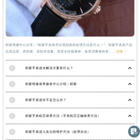
河南省信阳市浉河区东方红大道积家售后服务中心（需提前预约）
河南省许昌市魏都区建安大道与八龙路交叉口积家售后服务中心（需提前预约）
河南省郑州市二七区民主路10号华润大厦29层2905室积家售后服务中心（需提前预约）
河南省周口市川汇区七一路积家售后服务中心（需提前预约）
河南省驻马店市驿城区乐山大道与置地大道交叉口积家售后服务中心（需提前预约）
积家维修中心分享：“积家手表表壳出现划痕的处理方法是什么！”。积家手表其产品
湖北省鄂州市鄂城区文星大道积家售后服务中心（需提前预约）
以高品质、高性能、高技术含量、高安全性能著称，备受消费者的青......
详情 >
湖北省黄冈市黄州区赤壁大道积家售后服务中心（需提前预约）
湖北省黄石市黄石港区武汉路积家售后服务中心（需提前预约）
2
积家手表进水解决方案有什么？
湖北省荆门市东宝中天街步行街积家售后服务中心（需提前预约）
3
积家维修保养服务中心介绍 | 积家
湖北省荆州市荆州区荆中路积家售后服务中心（需提前预约）
湖北省十堰市茅箭区人民北路积家售后服务中心（需提前预约）
4
积家手表进水不走怎么办？
湖北省随州市曾都区青年路积家售后服务中心（需提前预约）
湖北省咸宁市咸安区长安大道积家售后服务中心（需提前预约）
5
积家手表机芯保养方法（手表机芯正确保养方法）
湖北省襄阳市樊城区长虹路与人民路交叉口积家售后服务中心（需提前预约）
湖北省孝感市孝南区复兴大道积家售后服务中心（需提前预约）

6
积家手表进入灰尘的维护方法（处理办法）
湖北省宜昌市西陵区夷陵大道与港窑路积家售后服务中心（需提前预约）