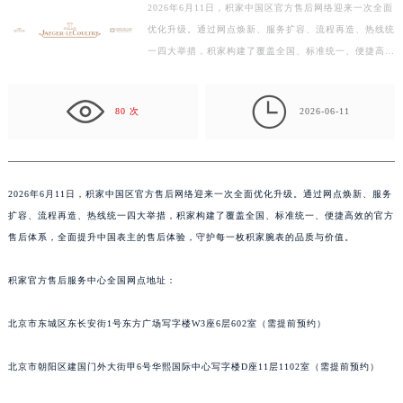
2026年6月11日，积家中国区官方售后网络迎来一次全面
徐州市鼓楼区淮海东路29号苏宁广场IFC国际金融中心写字楼35层3508室（需提前预约）
优化升级。通过网点焕新、服务扩容、流程再造、热线统
扬州市邗江区国展路29号星耀天地写字楼1号楼18层1803室（需提前预约）
一四大举措，积家构建了覆盖全国、标准统一、便捷高效
盐城市盐都区世纪大道5号盐城金融城写字楼1号楼16层1604室（需提前预约）
的官方售后体系，全面提升中国表主的售后体验，守护
泰州市海陵区永定东路399号置地商务中心东塔写字楼（华润万象城）17层1706室（需提前预约）
每…

80 次
2026-06-11
宁波市江北区大闸南路500号来福士广场办公楼20层2009室（需提前预约）
杭州市上城区钱江路1366号华润大厦写字楼A座5层503-5室（需提前预约）
金华市金东区东市南街777号金华万达广场写字楼4号楼22层2209室（需提前预约）
绍兴市越城区胜利东路379号世茂天际中心写字楼8层805室（需提前预约）
2026年6月11日，积家中国区官方售后网络迎来一次全面优化升级。通过网点焕新、服务
扩容、流程再造、热线统一四大举措，积家构建了覆盖全国、标准统一、便捷高效的官方
嘉兴市南湖区广益路705号嘉兴世界贸易中心写字楼A座13层1304室（需提前预约）
售后体系，全面提升中国表主的售后体验，守护每一枚积家腕表的品质与价值。
南昌市红谷滩新区红谷中大道998号绿地双子塔（中央广场）A1座办公楼14层07室（需提前预约）
济南市历下区经十路11111号华润中心写字楼（万象城）15层1508室（需提前预约）
积家官方售后服务中心全国网点地址：
广州市天河区天河路230号万菱汇国际中心写字楼A塔7层704室（需提前预约）
广州市越秀区环市东路371-375号世界贸易中心大厦南塔写字楼15层07室（需提前预约）
北京市东城区东长安街1号东方广场写字楼W3座6层602室（需提前预约）
深圳市罗湖区深南东路5001号华润大厦写字楼17层1701室（需提前预约）
北京市朝阳区建国门外大街甲6号华熙国际中心写字楼D座11层1102室（需提前预约）
惠州市惠城区江北文昌一路7号华贸大厦写字楼1座30层05室（需提前预约）
厦门市思明区湖滨东路95号华润大厦写字楼B座11层1104室（需提前预约）