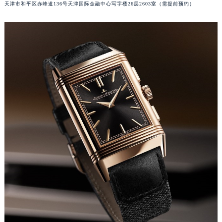
天津市和平区赤峰道136号天津国际金融中心写字楼26层2603室（需提前预约）
福州市鼓楼区五四路128-1号恒力城写字楼15层03室（需提前预约）
成都市锦江区人民东路6号SAC东原中心写字楼24层2406B室（需提前预约）
重庆市江北区观音桥步行街2号融恒时代广场写字楼9层902室（需提前预约）
长沙市芙蓉区定王台街道建湘路393号世茂环球金融中心写字楼（芙蓉广场）10层13室（需提前预约）
郑州市二七区铭功路10号华润大厦写字楼29层2905室（需提前预约）
太原市迎泽区解放路15号亨得利名表服务中心（品牌授权店）3层整层（需提前预约）
沈阳市沈河区中街路137号亨得利名表服务中心（品牌授权店）1层整层（需提前预约）
沈阳市沈河区中街路83号亨得利名表服务中心（品牌授权店）1层整层（需提前预约）
乌鲁木齐市天山区红山路26号时代广场（CCMALL）C座17层17-B（需提前预约）
温州市鹿城区锦绣路1067号置信广场10层1015室（需提前预约）
哈尔滨市道里区友谊西路600号富力中心T2座写字楼29层03室（需提前预约）
大连市中山区人民路15号国际金融大厦7层G室（需提前预约）
佛山市禅城区季华五路57号万科金融中心C座12层1205室（需提前预约）
东莞市东城街道鸿福东路1号民盈国贸中心T1写字楼9层907室（需提前预约）
无锡市梁溪区人民中路139号恒隆广场写字楼1座11层1104室（需提前预约）
南通市崇川区工农路57号圆融广场写字楼16层1603室（需提前预约）