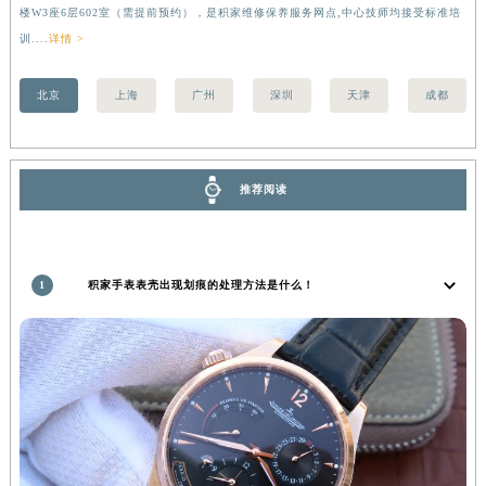
楼W3座6层602室（需提前预约），是积家维修保养服务网点,中心技师均接受标准培
前
香港特别行政区金钟区中西区金钟道积家售后服务中心（需提前预约）
训....
详情 >
香港特别行政区九龙区油尖旺区弥敦道积家售后服务中心（需提前预约）
香港特别行政区铜锣湾区湾仔区轩尼诗道积家售后服务中心（需提前预约）
北京
上海
广州
深圳
天津
成都
河南省安阳市文峰区解放大道积家售后服务中心（需提前预约）
河南省鹤壁市淇滨区九州路积家售后服务中心（需提前预约）
河南省济源市沁园街道济水大道积家售后服务中心（需提前预约）
推荐阅读
河南省焦作市解放区解放路积家售后服务中心（需提前预约）
河南省开封市鼓楼区中山路积家售后服务中心（需提前预约）
河南省洛阳市西工区中州中路与解放路交叉口积家售后服务中心（需提前预约）
1
积家手表表壳出现划痕的处理方法是什么！
河南省漯河市源汇区交通路积家售后服务中心（需提前预约）
河南省南阳市宛城区范蠡东路与南都路交叉口积家售后服务中心（需提前预约）
河南省平顶山市卫东区建设路积家售后服务中心（需提前预约）
河南省濮阳市大华龙区开州路绿城路交叉口积家售后服务中心（需提前预约）
河南省三门峡市湖滨区和平路积家售后服务中心（需提前预约）
河南省商丘市梁园区神火大道积家售后服务中心（需提前预约）
河南省新乡市红旗区人民路积家售后服务中心（需提前预约）