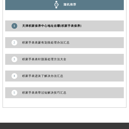
随机推荐
甘肃省合作市人民街积家售后服务中心（需提前预约）
甘肃省嘉峪关市雄关区新华中路积家售后服务中心（需提前预约）
甘肃省金昌市金川区北京路积家售后服务中心（需提前预约）
1
天津积家保养中心地址在哪[积家手表保养]
甘肃省酒泉市肃州区西大街积家售后服务中心（需提前预约）
甘肃省临夏市城南街道团结路积家售后服务中心（需提前预约）
2
积家手表表蒙有划痕处理办法汇总
甘肃省陇南市武都区人民路积家售后服务中心（需提前预约）
甘肃省平凉市崆峒区西大街积家售后服务中心（需提前预约）
3
积家手表表针脱落处理方法大全
甘肃省庆阳市西峰区南大街积家售后服务中心（需提前预约）
甘肃省天水市秦州区民主路积家售后服务中心（需提前预约）
4
积家手表进灰了解决办法汇总
甘肃省武威市凉州区迎宾路积家售后服务中心（需提前预约）
甘肃省张掖市甘州区民乐北路积家售后服务中心（需提前预约）
5
积家手表表带过短解决技巧汇总
宁夏回族自治区固原市原州区文化街积家售后服务中心（需提前预约）
宁夏回族自治区石嘴山市大武口区贺兰山路积家售后服务中心（需提前预约）
宁夏回族自治区吴忠市利通区开元大道积家售后服务中心（需提前预约）
宁夏回族自治区银川市兴庆区新华东路97号新百中心C馆一层C1-18号商铺积家售后服务中心（需提前预约）
宁夏回族自治区中卫市沙坡头区鼓楼东街积家售后服务中心（需提前预约）