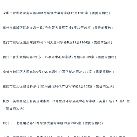
吉林省辽源市龙山区人民大街积家售后服务中心（需提前预约）
深圳市罗湖区深南东路5001号华润大厦写字楼17层1701室（需提前预约）
吉林省梅河口市新华街道梅河大街积家售后服务中心（需提前预约）
吉林省四平市铁东区紫气大路与南九经街交汇处积家售后服务中心（需提前预约）
惠州市惠城区江北文昌一路7号华贸大厦写字楼1座30层05室（需提前预约）
吉林省松原市宁江区五环大街积家售后服务中心（需提前预约）
吉林省通化市东昌区环通乡江南大街积家售后服务中心（需提前预约）
厦门市思明区湖滨东路95号华润大厦写字楼B座11层1104室（需提前预约）
吉林省延边市延吉市解放路积家售后服务中心（需提前预约）
福州市晋安区横屿路9号东二环泰禾中心写字楼2号楼5层509室（需提前预约）
辽宁省鞍山市铁东区站前街积家售后服务中心（需提前预约）
辽宁省本溪市平山区胜利路积家售后服务中心（需提前预约）
成都市锦江区人民东路6号SAC东原中心写字楼24层2406B室（需提前预约）
辽宁省朝阳市双塔区新华路积家售后服务中心（需提前预约）
辽宁省丹东市振兴区七经街积家售后服务中心（需提前预约）
重庆市江北区观音桥步行街2号融恒时代广场写字楼9层902室（需提前预约）
辽宁省抚顺市新抚区东一路积家售后服务中心（需提前预约）
辽宁省阜新市海州区解放大街积家售后服务中心（需提前预约）
长沙市芙蓉区定王台街道建湘路393号世茂环球金融中心写字楼（芙蓉广场）10层13室
（需提前预约）
辽宁省葫芦岛市连山区中央路积家售后服务中心（需提前预约）
辽宁省锦州市古塔区中央大街积家售后服务中心（需提前预约）
郑州市二七区铭功路10号华润大厦写字楼29层2905室（需提前预约）
辽宁省辽阳市白塔区新运大街积家售后服务中心（需提前预约）
辽宁省盘锦市兴隆台区石油大街积家售后服务中心（需提前预约）