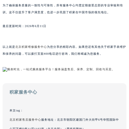
为了确保服务质量的一致性与可靠性，所有服务中心均需定期接受总部的专业审核和培
山东省威海市环翠区新威海路89号振华商厦一楼名表维修积家售后服务中心（需提前预约）
训。这不仅提升了客户满意度，也进一步巩固了积家在中国市场的领先地位。
山东省潍坊市奎文区东风东街积家售后服务中心（需提前预约）
山东省枣庄市滕州市北辛路与善国路交叉口积家售后服务中心（需提前预约）
最后更新时间：2026年6月11日
山东省淄博市张店区金晶大道积家售后服务中心（需提前预约）
上海市黄浦区南京东路299号宏伊国际广场写字楼8层806室积家售后服务中心（需提前预约）
上海市徐汇区虹桥路3号港汇中心2座37层3705室积家售后服务中心（需提前预约）
以上就是
北京积家维修服务中心
为您分享的精彩内容。如果您还有其他关于积家手表维护
和保养的问题，可以拨打页面400电话进行咨询，我们将竭诚为您服务。
浙江省杭州市上城区钱江路1366号华润大厦A座5层503-5室积家售后服务中心（需提前预约）
浙江省湖州市吴兴区劳动路积家售后服务中心（需提前预约）
浙江省嘉兴市南湖区广益路705号嘉兴世界贸易中心A座13层1304室积家售后服务中心（需提前预约）
浙江省金华市金东区东市南街777号金华万达广场4号楼22楼2209室积家售后服务中心（需提前预约）
浙江省丽水市莲都区解放街积家售后服务中心（需提前预约）
积家服务中心
浙江省宁波市江北区大闸南路500号来福士广场办公楼20层2009室积家售后服务中心（需提前预约）
浙江省衢州市柯城区上街积家售后服务中心（需提前预约）
浙江省绍兴市越城区胜利东路379号世茂天际中心写字楼8层805室积家售后服务中心（需提前预约）
本文tag：
浙江省舟山市定海区解放东路积家售后服务中心（需提前预约）
北京积家售后服务中心
服务地址：北京市朝阳区建国门外大街甲6号华熙国际中
澳门特别行政区大堂区议事亭前地（新马路）积家售后服务中心（需提前预约）
心写字楼D座11层1102室（北京总部）（需提前预约）