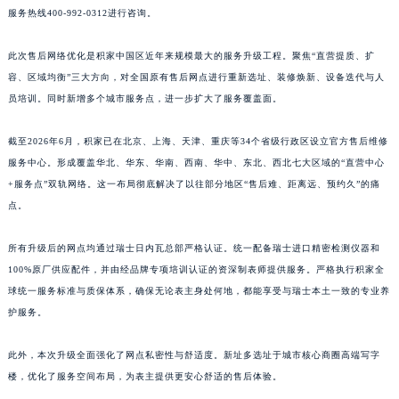
福建省宁德市蕉城区天湖东路积家售后服务中心（需提前预约）
共计360+网点，均有官方直营的积家售后服务网点，详细信息需拨打积家全国官方售后
福建省莆田市城厢区霞林街道荔华东大道积家售后服务中心（需提前预约）
服务热线400-992-0312进行咨询。
福建省三明市三元区东乾二路积家售后服务中心（需提前预约）
此次售后网络优化是积家中国区近年来规模最大的服务升级工程。聚焦“直营提质、扩
福建省漳州市龙文区步港路积家售后服务中心（需提前预约）
容、区域均衡”三大方向，对全国原有售后网点进行重新选址、装修焕新、设备迭代与人
江苏省常州市新北区龙锦路1590号现代传媒中心5号楼10层1008室积家售后服务中心（需提前预约）
员培训。同时新增多个城市服务点，进一步扩大了服务覆盖面。
江苏省淮安市清江浦区淮海北路积家售后服务中心（需提前预约）
江苏省连云港市海州区通灌北路积家售后服务中心（需提前预约）
截至2026年6月，积家已在北京、上海、天津、重庆等34个省级行政区设立官方售后维修
江苏省南京市秦淮区中山南路1号南京中心22层22-C1-C3室积家售后服务中心（需提前预约）
服务中心。形成覆盖华北、华东、华南、西南、华中、东北、西北七大区域的“直营中心
+服务点”双轨网络。这一布局彻底解决了以往部分地区“售后难、距离远、预约久”的痛
江苏省宿迁市宿城区西湖路积家售后服务中心（需提前预约）
点。
江苏省泰州市海陵区永定东路399号置地商务中心东塔（华润万象城）17层1706室积家售后服务中心（需提前预约）
江苏省徐州市鼓楼区淮海东路29号苏宁广场IFC国际金融中心35层3508室积家售后服务中心（需提前预约）
所有升级后的网点均通过瑞士日内瓦总部严格认证。统一配备瑞士进口精密检测仪器和
江苏省盐城市盐都区世纪大道5号盐城金融城写字楼1号楼16层1604室积家售后服务中心（需提前预约）
100%原厂供应配件，并由经品牌专项培训认证的资深制表师提供服务。严格执行积家全
江苏省扬州市邗江区国展路29号星耀天地写字楼1号楼18层1803室积家售后服务中心（需提前预约）
球统一服务标准与质保体系，确保无论表主身处何地，都能享受与瑞士本土一致的专业养
江苏省镇江市京口区中山东路积家售后服务中心（需提前预约）
护服务。
江西省抚州市临川区赣东大道积家售后服务中心（需提前预约）
此外，本次升级全面强化了网点私密性与舒适度。新址多选址于城市核心商圈高端写字
江西省赣州市章贡区文清路积家售后服务中心（需提前预约）