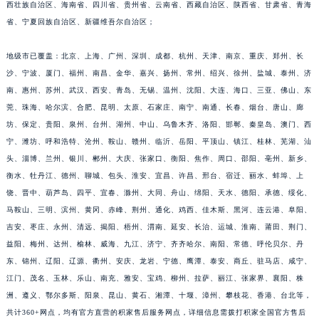
省、安徽省、福建省、江西省、山东省、台湾省、河南省、湖北省、湖南省、广东省、广
安徽省蚌埠市蚌山区淮河路积家售后服务中心（需提前预约）
西壮族自治区、海南省、四川省、贵州省、云南省、西藏自治区、陕西省、甘肃省、青海
安徽省亳州市谯城区魏武大道积家售后服务中心（需提前预约）
省、宁夏回族自治区、新疆维吾尔自治区；
安徽省池州市贵池区长江路积家售后服务中心（需提前预约）
安徽省滁州市琅琊区南谯北路积家售后服务中心（需提前预约）
地级市已覆盖：北京、上海、广州、深圳、成都、杭州、天津、南京、重庆、郑州、长
安徽省阜阳市颍州区颍州北路积家售后服务中心（需提前预约）
沙、宁波、厦门、福州、南昌、金华、嘉兴、扬州、常州、绍兴、徐州、盐城、泰州、济
安徽省淮北市相山区淮海路积家售后服务中心（需提前预约）
南、惠州、苏州、武汉、西安、青岛、无锡、温州、沈阳、大连、海口、三亚、佛山、东
莞、珠海、哈尔滨、合肥、昆明、太原、石家庄、南宁、南通、长春、烟台、唐山、廊
安徽省淮南市田家庵区国庆中路积家售后服务中心（需提前预约）
坊、保定、贵阳、泉州、台州、湖州、中山、乌鲁木齐、洛阳、邯郸、秦皇岛、澳门、西
安徽省黄山市屯溪区黄山西路积家售后服务中心（需提前预约）
宁、潍坊、呼和浩特、沧州、鞍山、赣州、临沂、岳阳、平顶山、镇江、桂林、芜湖、汕
安徽省六安市金安区解放中路积家售后服务中心（需提前预约）
头、淄博、兰州、银川、郴州、大庆、张家口、衡阳、焦作、周口、邵阳、亳州、新乡、
安徽省马鞍山市雨山区湖南西路积家售后服务中心（需提前预约）
衡水、牡丹江、德州、聊城、包头、淮安、宜昌、许昌、邢台、宿迁、丽水、蚌埠、上
安徽省宿州市埇桥区人民中路积家售后服务中心（需提前预约）
饶、晋中、葫芦岛、四平、宜春、滁州、大同、舟山、绵阳、天水、德阳、承德、绥化、
安徽省铜陵市铜官区石城大道积家售后服务中心（需提前预约）
马鞍山、三明、滨州、黄冈、赤峰、荆州、通化、鸡西、佳木斯、黑河、连云港、阜阳、
吉安、枣庄、永州、清远、揭阳、梧州、渭南、延安、长治、运城、淮南、莆田、荆门、
安徽省芜湖市镜湖区中山路步行街积家售后服务中心（需提前预约）
益阳、梅州、达州、榆林、威海、九江、济宁、齐齐哈尔、南阳、常德、呼伦贝尔、丹
安徽省宣城市宣州区叠嶂西路积家售后服务中心（需提前预约）
东、锦州、辽阳、辽源、衢州、安庆、龙岩、宁德、鹰潭、泰安、商丘、驻马店、咸宁、
福建省龙岩市新罗区九一南路积家售后服务中心（需提前预约）
江门、茂名、玉林、乐山、南充、雅安、宝鸡、柳州、拉萨、丽江、张家界、襄阳、株
福建省南平市建阳区人民西路积家售后服务中心（需提前预约）
洲、遵义、鄂尔多斯、阳泉、昆山、黄石、湘潭、十堰、漳州、攀枝花、香港、台北等，