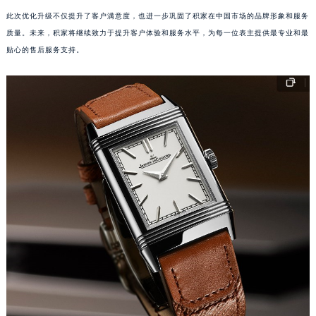
楼，优化了服务空间布局，为表主提供更安心舒适的售后体验。
江西省吉安市吉州区井冈山大道积家售后服务中心（需提前预约）
江西省景德镇市珠山区珠山中路积家售后服务中心（需提前预约）
此次优化升级不仅提升了客户满意度，也进一步巩固了积家在中国市场的品牌形象和服务
江西省九江市浔阳区浔阳路积家售后服务中心（需提前预约）
质量。未来，积家将继续致力于提升客户体验和服务水平，为每一位表主提供最专业和最
江西省南昌市红谷滩新区红谷中大道998号绿地双子塔（中央广场）A1座办公楼14层1407室积家售后服务中心（需提前预约）
贴心的售后服务支持。
江西省萍乡市安源区萍安北大道与康庄路交叉口积家售后服务中心（需提前预约）
江西省上饶市信州区滨江西路积家售后服务中心（需提前预约）
江西省新余市渝水区北湖西路积家售后服务中心（需提前预约）
江西省宜春市袁州区中山中路积家售后服务中心（需提前预约）
江西省鹰潭市月湖区胜利东路积家售后服务中心（需提前预约）
山东省德州市德城区东风中路积家售后服务中心（需提前预约）
山东省东营市东营区济南路积家售后服务中心（需提前预约）
山东省济南市历下区经十路11111号华润中心写字楼（万象城）15层1508室积家售后服务中心（需提前预约）
山东省济宁市任城区太白楼路积家售后服务中心（需提前预约）
山东省莱芜市文化南路8号银座商城名表维修一楼名表维修积家售后服务中心（需提前预约）
山东省临沂市兰山区解放路积家售后服务中心（需提前预约）
山东省日照市东港区烟台路积家售后服务中心（需提前预约）