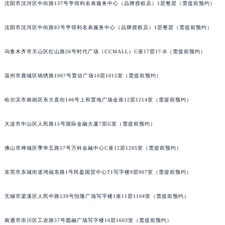
吉林省吉林市船营区河南街积家售后服务中心（需提前预约）
沈阳市沈河区中街路137号亨得利名表服务中心（品牌授权店）1层整层（需提前预约）
吉林省辽源市龙山区人民大街积家售后服务中心（需提前预约）
吉林省梅河口市新华街道梅河大街积家售后服务中心（需提前预约）
沈阳市沈河区中街路83号亨得利名表服务中心（品牌授权店）1层整层（需提前预约）
吉林省四平市铁东区紫气大路与南九经街交汇处积家售后服务中心（需提前预约）
吉林省松原市宁江区五环大街积家售后服务中心（需提前预约）
乌鲁木齐市天山区红山路26号时代广场（CCMALL）C座17层17-B（需提前预约）
吉林省通化市东昌区环通乡江南大街积家售后服务中心（需提前预约）
温州市鹿城区锦绣路1067号置信广场10层1015室（需提前预约）
吉林省延边市延吉市解放路积家售后服务中心（需提前预约）
辽宁省鞍山市铁东区站前街积家售后服务中心（需提前预约）
哈尔滨市南岗区东大直街146号上和置地广场金座12层1214室（需提前预约）
辽宁省本溪市平山区胜利路积家售后服务中心（需提前预约）
辽宁省朝阳市双塔区新华路积家售后服务中心（需提前预约）
大连市中山区人民路15号国际金融大厦7层G室（需提前预约）
辽宁省丹东市振兴区七经街积家售后服务中心（需提前预约）
辽宁省抚顺市新抚区东一路积家售后服务中心（需提前预约）
佛山市禅城区季华五路57号万科金融中心C座12层1205室（需提前预约）
辽宁省阜新市海州区解放大街积家售后服务中心（需提前预约）
东莞市东城街道鸿福东路1号民盈国贸中心T1写字楼9层907室（需提前预约）
辽宁省葫芦岛市连山区中央路积家售后服务中心（需提前预约）
辽宁省锦州市古塔区中央大街积家售后服务中心（需提前预约）
无锡市梁溪区人民中路139号恒隆广场写字楼1座11层1104室（需提前预约）
辽宁省辽阳市白塔区新运大街积家售后服务中心（需提前预约）