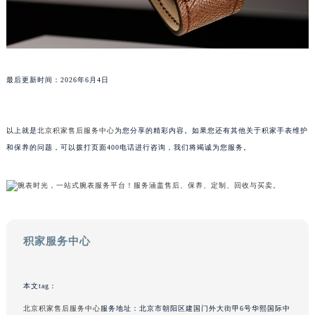
山东省泰安市泰山区财源街道泰山大街积家售后服务中心（需提前预约）
山东省威海市环翠区新威海路89号振华商厦一楼名表维修积家售后服务中心（需提前预约）
山东省潍坊市奎文区东风东街积家售后服务中心（需提前预约）
山东省枣庄市滕州市北辛路与善国路交叉口积家售后服务中心（需提前预约）
山东省淄博市张店区金晶大道积家售后服务中心（需提前预约）
最后更新时间：2026年6月4日
上海市黄浦区南京东路299号宏伊国际广场写字楼8层806室积家售后服务中心（需提前预约）
上海市徐汇区虹桥路3号港汇中心2座37层3705室积家售后服务中心（需提前预约）
浙江省杭州市上城区钱江路1366号华润大厦A座5层503-5室积家售后服务中心（需提前预约）
以上就是
北京积家售后服务中心
为您分享的精彩内容。如果您还有其他关于积家手表维护
浙江省湖州市吴兴区劳动路积家售后服务中心（需提前预约）
和保养的问题，可以拨打页面400电话进行咨询，我们将竭诚为您服务。
浙江省嘉兴市南湖区广益路705号嘉兴世界贸易中心A座13层1304室积家售后服务中心（需提前预约）
浙江省金华市金东区东市南街777号金华万达广场4号楼22楼2209室积家售后服务中心（需提前预约）
浙江省丽水市莲都区解放街积家售后服务中心（需提前预约）
浙江省宁波市江北区大闸南路500号来福士广场办公楼20层2009室积家售后服务中心（需提前预约）
积家服务中心
浙江省衢州市柯城区上街积家售后服务中心（需提前预约）
浙江省绍兴市越城区胜利东路379号世茂天际中心写字楼8层805室积家售后服务中心（需提前预约）
浙江省舟山市定海区解放东路积家售后服务中心（需提前预约）
本文tag：