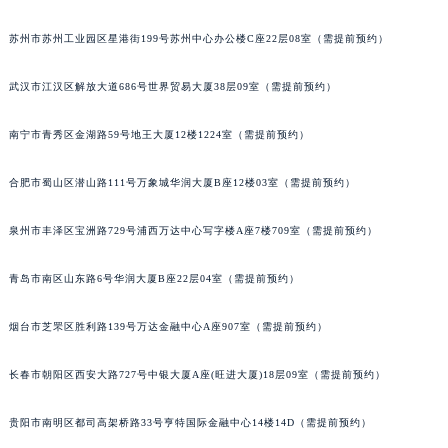
辽宁省盘锦市兴隆台区石油大街积家售后服务中心（需提前预约）
南通市崇川区工农路57号圆融广场写字楼16层1603室（需提前预约）
辽宁省铁岭市银州区南马路积家售后服务中心（需提前预约）
苏州市苏州工业园区星港街199号苏州中心办公楼C座22层08室（需提前预约）
辽宁省营口市站前区市府路与渤海大街交叉口积家售后服务中心（需提前预约）
辽宁省沈阳市沈河区中街路137号亨得利名表维修授权店1楼积家售后服务中心（需提前预约）
武汉市江汉区解放大道686号世界贸易大厦38层09室（需提前预约）
辽宁省沈阳市沈河区中街路83号亨得利名表维修授权店1楼积家售后服务中心（需提前预约）
北京市朝阳区建国门外大街甲6号华熙国际中心D座11层1102室积家售后服务中心（北京总部）（需提前预约）
南宁市青秀区金湖路59号地王大厦12楼1224室（需提前预约）
北京市东城区东长安街1号王府井东方广场W3座6层602室积家售后服务中心（需提前预约）
河北省保定市竞秀区朝阳北大街北国先天下积家售后服务中心（需提前预约）
合肥市蜀山区潜山路111号万象城华润大厦B座12楼03室（需提前预约）
内蒙古自治区阿拉善盟市左旗土尔扈特大街积家售后服务中心（需提前预约）
泉州市丰泽区宝洲路729号浦西万达中心写字楼A座7楼709室（需提前预约）
内蒙古自治区巴彦淖尔市临河区新华街积家售后服务中心（需提前预约）
内蒙古自治区包头市青山区幸福路甲3号王府井百货名表维修积家售后服务中心（需提前预约）
青岛市南区山东路6号华润大厦B座22层04室（需提前预约）
内蒙古自治区赤峰市红山区哈达街积家售后服务中心（需提前预约）
内蒙古自治区鄂尔多斯市东胜区伊金霍洛街积家售后服务中心（需提前预约）
烟台市芝罘区胜利路139号万达金融中心A座907室（需提前预约）
内蒙古自治区呼伦贝尔市海拉尔区中央街积家售后服务中心（需提前预约）
长春市朝阳区西安大路727号中银大厦A座(旺进大厦)18层09室（需提前预约）
内蒙古自治区通辽市科尔沁区明仁大街积家售后服务中心（需提前预约）
内蒙古自治区乌海市海勃湾区人民南路积家售后服务中心（需提前预约）