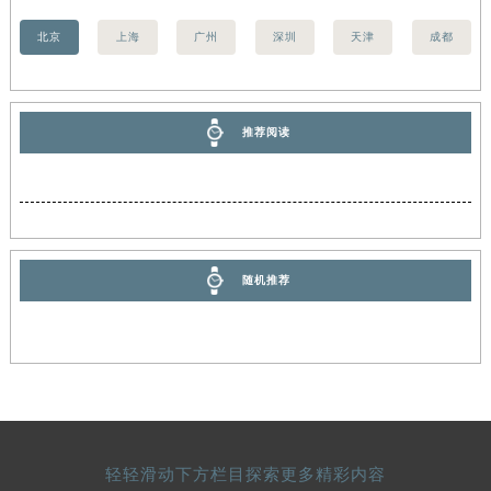
训....
详情 >
香港特别行政区尖沙咀区油尖旺区广东道积家售后服务中心（需提前预约）
香港特别行政区金钟区中西区金钟道积家售后服务中心（需提前预约）
北京
上海
广州
深圳
天津
成都
香港特别行政区九龙区油尖旺区弥敦道积家售后服务中心（需提前预约）
香港特别行政区铜锣湾区湾仔区轩尼诗道积家售后服务中心（需提前预约）
河南省安阳市文峰区解放大道积家售后服务中心（需提前预约）
推荐阅读
河南省鹤壁市淇滨区九州路积家售后服务中心（需提前预约）
河南省济源市沁园街道济水大道积家售后服务中心（需提前预约）
河南省焦作市解放区解放路积家售后服务中心（需提前预约）
河南省开封市鼓楼区中山路积家售后服务中心（需提前预约）
河南省洛阳市西工区中州中路与解放路交叉口积家售后服务中心（需提前预约）
随机推荐
河南省漯河市源汇区交通路积家售后服务中心（需提前预约）
河南省南阳市宛城区范蠡东路与南都路交叉口积家售后服务中心（需提前预约）
河南省平顶山市卫东区建设路积家售后服务中心（需提前预约）
河南省濮阳市大华龙区开州路绿城路交叉口积家售后服务中心（需提前预约）
河南省三门峡市湖滨区和平路积家售后服务中心（需提前预约）
河南省商丘市梁园区神火大道积家售后服务中心（需提前预约）