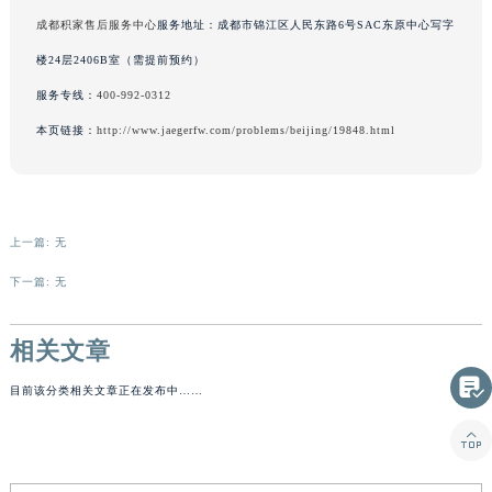
广东省茂名市电白区水东街道迎宾大道积家售后服务中心（需提前预约）
写字楼26层2603室（需提前预约）
广东省梅州市梅江区金燕大道积家售后服务中心（需提前预约）
成都积家售后服务中心
服务地址：成都市锦江区人民东路6号SAC东原中心写字
广东省清远市清城区湖西路积家售后服务中心（需提前预约）
楼24层2406B室（需提前预约）
广东省汕头市龙湖区长平路积家售后服务中心（需提前预约）
服务专线：
400-992-0312
广东省汕尾市城区香洲街道园林社区翠园街积家售后服务中心（需提前预约）
本页链接：
http://www.jaegerfw.com/problems/beijing/19848.html
广东省韶关市武江区芙蓉新区与老城中心交汇处积家售后服务中心（需提前预约）
广东省深圳市罗湖区深南东路5001号华润大厦17层1701室积家售后服务中心（需提前预约）
广东省阳江市江城区东风一路积家售后服务中心（需提前预约）
广东省云浮市云城区金山路积家售后服务中心（需提前预约）
上一篇: 无
广东省湛江市赤坎区观海北路积家售后服务中心（需提前预约）
下一篇: 无
广东省肇庆市端州区信安大道与砚都大道交汇处积家售后服务中心（需提前预约）
广西壮族自治区百色市右江区中山二路积家售后服务中心（需提前预约）
相关文章

广西壮族自治区北海市海城区北京路积家售后服务中心（需提前预约）
广西壮族自治区崇左市江州区石景林街道友谊大道与丽川路交汇处积家售后服务中心（需提前预约）
目前该分类相关文章正在发布中……

广西壮族自治区防城港市港口区金花茶大道积家售后服务中心（需提前预约）
广西壮族自治区贵港市港北区港城街道布山大道与仙衣路交叉口积家售后服务中心（需提前预约）