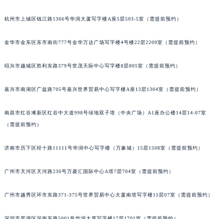
南通市崇川区工农路57号圆融广场写字楼16层1603室（需提前预约）
宁波市江北区大闸南路500号来福士广场办公楼20层2009室（需提前预约）
苏州市苏州工业园区星港街199号苏州中心办公楼C座22层08室（需提前预约）
杭州市上城区钱江路1366号华润大厦写字楼A座5层503-5室（需提前预约）
武汉市江汉区解放大道686号世界贸易大厦38层09室（需提前预约）
南宁市青秀区金湖路59号地王大厦12楼1224室（需提前预约）
金华市金东区东市南街777号金华万达广场写字楼4号楼22层2209室（需提前预约）
合肥市蜀山区潜山路111号万象城华润大厦B座12楼03室（需提前预约）
泉州市丰泽区宝洲路729号浦西万达中心写字楼A座7楼709室（需提前预约）
绍兴市越城区胜利东路379号世茂天际中心写字楼8层805室（需提前预约）
青岛市南区山东路6号华润大厦B座22层04室（需提前预约）
烟台市芝罘区胜利路139号万达金融中心A座907室（需提前预约）
嘉兴市南湖区广益路705号嘉兴世界贸易中心写字楼A座13层1304室（需提前预约）
长春市朝阳区西安大路727号中银大厦A座(旺进大厦)18层09室（需提前预约）
南昌市红谷滩新区红谷中大道998号绿地双子塔（中央广场）A1座办公楼14层14-07室
贵阳市南明区都司高架桥路33号亨特国际金融中心14楼14D（需提前预约）
（需提前预约）
昆明市盘龙区北京路928号同德昆明广场写字楼10层06室（需提前预约）
石家庄市长安区中山东路39号勒泰中心写字楼B座13层07室（需提前预约）
济南市历下区经十路11111号华润中心写字楼（万象城）15层1508室（需提前预约）
西安市碑林区南关正街88号华侨城长安国际中心E座6楼10室（需提前预约）
海口市龙华区金贸东路5号海口华润大厦B座17层1707室（需提前预约）
广州市天河区天河路230号万菱汇国际中心A塔7层704室（需提前预约）
唐山市路南区新华东道100号万达广场写字楼A座10层1002室（需提前预约）
广州市越秀区环市东路371-375号世界贸易中心大厦南塔写字楼15层07室（需提前预约）
台州市椒江区东海大道1800号腾达中心东1幢20楼2002室（需提前预约）