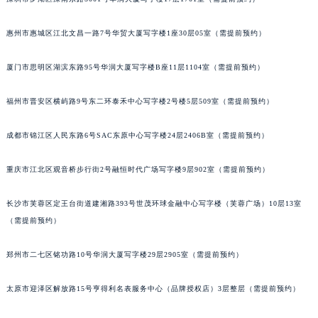
内蒙古自治区呼和浩特市玉泉区大学西街70号华润万象城写字楼（鄂尔多斯大厦）23层2326室（需提前预约）
深圳市罗湖区深南东路5001号华润大厦写字楼17层1701室（需提前预约）
甘肃省兰州市七里河区西津西路16号兰州中心写字楼21层2102室（需提前预约）
重庆市解放碑渝中区民权路28号英利国际金融中心写字楼20层01室（需提前预约）
惠州市惠城区江北文昌一路7号华贸大厦写字楼1座30层05室（需提前预约）
黑龙江省大庆市萨尔图区会战大街积家售后服务中心（需提前预约）
厦门市思明区湖滨东路95号华润大厦写字楼B座11层1104室（需提前预约）
黑龙江省鹤岗市向阳区红军路积家售后服务中心（需提前预约）
黑龙江省黑河市爱辉区中央街积家售后服务中心（需提前预约）
福州市晋安区横屿路9号东二环泰禾中心写字楼2号楼5层509室（需提前预约）
黑龙江省鸡西市鸡冠区红军路积家售后服务中心（需提前预约）
黑龙江省佳木斯市向阳区长安路积家售后服务中心（需提前预约）
成都市锦江区人民东路6号SAC东原中心写字楼24层2406B室（需提前预约）
黑龙江省牡丹江市东安区太平路积家售后服务中心（需提前预约）
黑龙江省七台河市桃山区大同街积家售后服务中心（需提前预约）
重庆市江北区观音桥步行街2号融恒时代广场写字楼9层902室（需提前预约）
黑龙江省齐齐哈尔市龙沙区龙华路积家售后服务中心（需提前预约）
长沙市芙蓉区定王台街道建湘路393号世茂环球金融中心写字楼（芙蓉广场）10层13室
黑龙江省双鸭山市尖山区新兴大街积家售后服务中心（需提前预约）
（需提前预约）
黑龙江省绥化市北林区新华街与康庄路交叉口积家售后服务中心（需提前预约）
黑龙江省伊春市伊美区通河路积家售后服务中心（需提前预约）
郑州市二七区铭功路10号华润大厦写字楼29层2905室（需提前预约）
吉林省白城市洮北区明仁南街积家售后服务中心（需提前预约）
吉林省白山市浑江区浑江大街积家售后服务中心（需提前预约）
太原市迎泽区解放路15号亨得利名表服务中心（品牌授权店）3层整层（需提前预约）