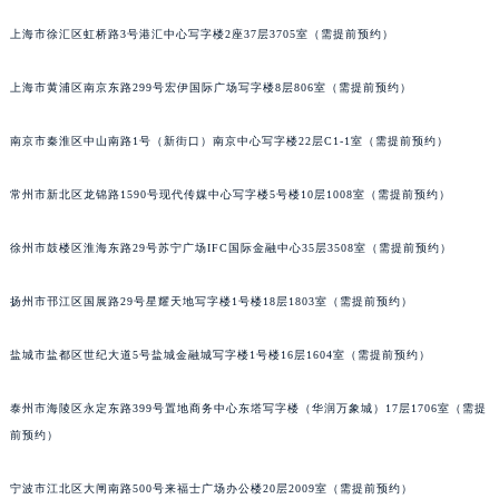
天津市和平区赤峰道136号天津国际金融中心写字楼26层2603室（需提前预约）
厦门市思明区湖滨东路95号华润大厦写字楼B座11层1104室（需提前预约）
福州市鼓楼区五四路128-1号恒力城写字楼15层03室（需提前预约）
上海市徐汇区虹桥路3号港汇中心写字楼2座37层3705室（需提前预约）
成都市锦江区人民东路6号SAC东原中心写字楼24层2406B室（需提前预约）
重庆市江北区观音桥步行街2号融恒时代广场写字楼9层902室（需提前预约）
上海市黄浦区南京东路299号宏伊国际广场写字楼8层806室（需提前预约）
长沙市芙蓉区定王台街道建湘路393号世茂环球金融中心写字楼（芙蓉广场）10层13室（需提前预约）
郑州市二七区铭功路10号华润大厦写字楼29层2905室（需提前预约）
南京市秦淮区中山南路1号（新街口）南京中心写字楼22层C1-1室（需提前预约）
太原市迎泽区解放路15号亨得利名表服务中心（品牌授权店）3层整层（需提前预约）
常州市新北区龙锦路1590号现代传媒中心写字楼5号楼10层1008室（需提前预约）
沈阳市沈河区中街路137号亨得利名表服务中心（品牌授权店）1层整层（需提前预约）
沈阳市沈河区中街路83号亨得利名表服务中心（品牌授权店）1层整层（需提前预约）
徐州市鼓楼区淮海东路29号苏宁广场IFC国际金融中心35层3508室（需提前预约）
乌鲁木齐市天山区红山路26号时代广场（CCMALL）C座17层17-B（需提前预约）
温州市鹿城区锦绣路1067号置信广场10层1015室（需提前预约）
扬州市邗江区国展路29号星耀天地写字楼1号楼18层1803室（需提前预约）
哈尔滨市道里区友谊西路600号富力中心T2座写字楼29层03室（需提前预约）
盐城市盐都区世纪大道5号盐城金融城写字楼1号楼16层1604室（需提前预约）
大连市中山区人民路15号国际金融大厦7层G室（需提前预约）
佛山市禅城区季华五路57号万科金融中心C座12层1205室（需提前预约）
泰州市海陵区永定东路399号置地商务中心东塔写字楼（华润万象城）17层1706室（需提
东莞市东城街道鸿福东路1号民盈国贸中心T1写字楼9层907室（需提前预约）
前预约）
无锡市梁溪区人民中路139号恒隆广场写字楼1座11层1104室（需提前预约）