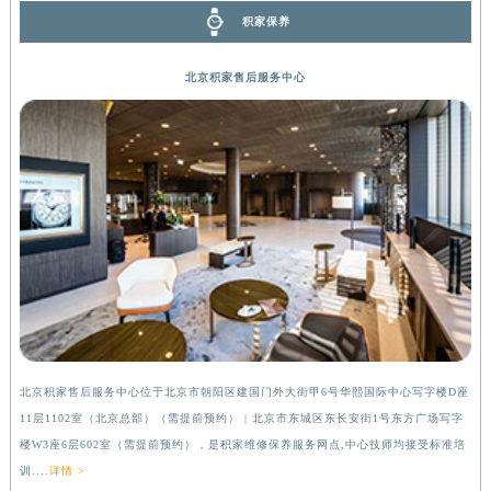
广西壮族自治区桂林市秀峰区红岭路积家售后服务中心（需提前预约）
广西壮族自治区河池市金城江区金城江街道朝阳路积家售后服务中心（需提前预约）
积家保养
广西壮族自治区贺州市八步区城东街道灵峰南路积家售后服务中心（需提前预约）
广西壮族自治区来宾市兴宾区桂中大道积家售后服务中心（需提前预约）
北京积家售后服务中心
广西壮族自治区柳州市城中区中山中路积家售后服务中心（需提前预约）
广西壮族自治区钦州市钦南区金海湾东大街积家售后服务中心（需提前预约）
广西壮族自治区梧州市万秀区龙湖镇高旺路积家售后服务中心（需提前预约）
广西壮族自治区玉林市玉州区金玉路积家售后服务中心（需提前预约）
海南省儋州市儋州市那大镇兰洋北路积家售后服务中心（需提前预约）
海南省东方市八所镇解放西路积家售后服务中心（需提前预约）
海南省琼海市嘉积镇东风路积家售后服务中心（需提前预约）
海南省三沙市西沙区西沙群岛永兴岛北京路积家售后服务中心（需提前预约）
海南省三亚市吉阳区迎宾路积家售后服务中心（需提前预约）
海南省万宁市万城镇解放路积家售后服务中心（需提前预约）
北京积家售后服务中心位于北京市朝阳区建国门外大街甲6号华熙国际中心写字楼D座
上
海南省文昌市文城镇教育东路积家售后服务中心（需提前预约）
11层1102室（北京总部）（需提前预约） | 北京市东城区东长安街1号东方广场写字
（
海南省五指山市通什镇三月三大道积家售后服务中心（需提前预约）
楼W3座6层602室（需提前预约），是积家维修保养服务网点,中心技师均接受标准培
前