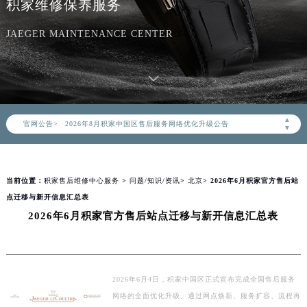
积家维修保养服务
JAEGER MAINTENANCE CENTER
2026年8月积家中国区售后服务网络优化升级公告
▲
官网公告>
2026年8月积家全国官方售后客户服务热线：400-992-0312
▼
积家官方全国统一服务热线400-992-0312，服务覆盖中国大陆、香港、澳门、台湾全部区域（非大陆需加拨“+86”）
2026年8月积家售后服务中心最新网点地址：
当前位置：
积家售后维修中心服务
>
问题/知识/资讯
>
北京
> 2026年6月积家官方售后站
北京市朝阳区建国门外大街甲6号华熙国际中心写字楼D座11层1102室（北京总部）（需提前预约）
点迁移与新开信息汇总表
北京市东城区东长安街1号东方广场写字楼W3座6层602室（需提前预约）
2026年6月积家官方售后站点迁移与新开信息汇总表
天津市和平区赤峰道136号天津国际金融中心写字楼26层2603室（需提前预约）
上海市徐汇区虹桥路3号港汇中心写字楼2座37层3705室（需提前预约）
上海市黄浦区南京东路299号宏伊国际广场写字楼8层806室（需提前预约）
南京市秦淮区中山南路1号（新街口）南京中心写字楼22层C1-1室（需提前预约）
2026年6月4日，积家中国区正式宣布完成全国售后服务