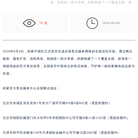
网络的全面优化升级。通过网点焕新、服务扩容、流程再
常州市新北区龙锦路1590号现代传媒中心写字楼5号楼10层1008室（需提前预约）
造、热线统一四大举措，积家构建了一个覆盖全国、标准
徐州市鼓楼区淮海东路29号苏宁广场IFC国际金融中心写字楼35层3508室（需提前预约）
统一、便捷高效的官方售后体系，全面提升中国表主的
扬州市邗江区国展路29号星耀天地写字楼1号楼18层1803室（需提前预约）
售…

盐城市盐都区世纪大道5号盐城金融城写字楼1号楼16层1604室（需提前预约）
75 次
2026-06-04
泰州市海陵区永定东路399号置地商务中心东塔写字楼（华润万象城）17层1706室（需提前预约）
宁波市江北区大闸南路500号来福士广场办公楼20层2009室（需提前预约）
杭州市上城区钱江路1366号华润大厦写字楼A座5层503-5室（需提前预约）
2026年6月4日，积家中国区正式宣布完成全国售后服务网络的全面优化升级。通过网点
金华市金东区东市南街777号金华万达广场写字楼4号楼22层2209室（需提前预约）
焕新、服务扩容、流程再造、热线统一四大举措，积家构建了一个覆盖全国、标准统一、
绍兴市越城区胜利东路379号世茂天际中心写字楼8层805室（需提前预约）
便捷高效的官方售后体系，全面提升中国表主的售后体验，守护每一枚积家腕表的品质与
嘉兴市南湖区广益路705号嘉兴世界贸易中心写字楼A座13层1304室（需提前预约）
价值。
南昌市红谷滩新区红谷中大道998号绿地双子塔（中央广场）A1座办公楼14层07室（需提前预约）
积家官方售后服务中心全国网点地址：
济南市历下区经十路11111号华润中心写字楼（万象城）15层1508室（需提前预约）
广州市天河区天河路230号万菱汇国际中心写字楼A塔7层704室（需提前预约）
北京市东城区东长安街1号东方广场写字楼W3座6层602室（需提前预约）
广州市越秀区环市东路371-375号世界贸易中心大厦南塔写字楼15层07室（需提前预约）
深圳市罗湖区深南东路5001号华润大厦写字楼17层1701室（需提前预约）
北京市朝阳区建国门外大街甲6号华熙国际中心写字楼D座11层1102室（需提前预约）
惠州市惠城区江北文昌一路7号华贸大厦写字楼1座30层05室（需提前预约）