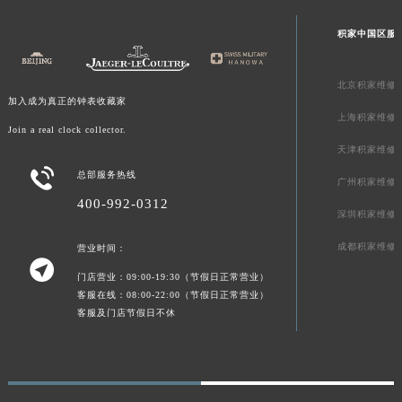
轻轻滑动下方栏目探索更多精彩内容
河南省新乡市红旗区人民路积家售后服务中心（需提前预约）
河南省信阳市浉河区东方红大道积家售后服务中心（需提前预约）
积家中国区服
河南省许昌市魏都区建安大道与八龙路交叉口积家售后服务中心（需提前预约）
河南省郑州市二七区民主路10号华润大厦29层2905室积家售后服务中心（需提前预约）
北京积家维修
河南省周口市川汇区七一路积家售后服务中心（需提前预约）
加入成为真正的钟表收藏家
河南省驻马店市驿城区乐山大道与置地大道交叉口积家售后服务中心（需提前预约）
上海积家维修
Join a real clock collector.
湖北省鄂州市鄂城区文星大道积家售后服务中心（需提前预约）
天津积家维修
湖北省黄冈市黄州区赤壁大道积家售后服务中心（需提前预约）

总部服务热线
广州积家维修
湖北省黄石市黄石港区武汉路积家售后服务中心（需提前预约）
400-992-0312
湖北省荆门市东宝中天街步行街积家售后服务中心（需提前预约）
深圳积家维修
湖北省荆州市荆州区荆中路积家售后服务中心（需提前预约）
成都积家维修
营业时间：

湖北省十堰市茅箭区人民北路积家售后服务中心（需提前预约）
门店营业：09:00-19:30（节假日正常营业）
湖北省随州市曾都区青年路积家售后服务中心（需提前预约）
客服在线：08:00-22:00（节假日正常营业）
湖北省咸宁市咸安区长安大道积家售后服务中心（需提前预约）
客服及门店节假日不休
湖北省襄阳市樊城区长虹路与人民路交叉口积家售后服务中心（需提前预约）
湖北省孝感市孝南区复兴大道积家售后服务中心（需提前预约）