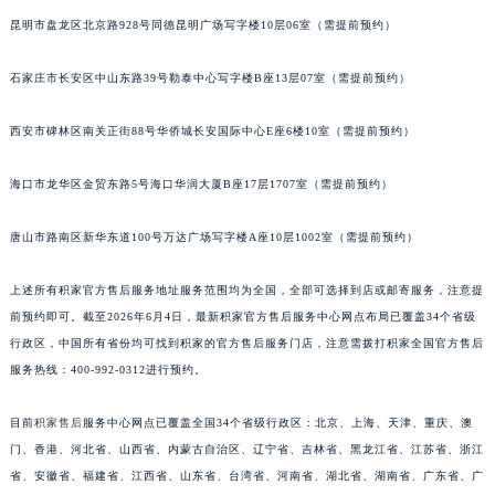
贵阳市南明区都司高架桥路33号亨特国际金融中心14楼14D（需提前预约）
内蒙古自治区乌兰察布市集宁区恩和大街积家售后服务中心（需提前预约）
内蒙古自治区锡林郭勒盟市锡林浩特市光明街与额尔敦路交叉口积家售后服务中心（需提前预约）
昆明市盘龙区北京路928号同德昆明广场写字楼10层06室（需提前预约）
内蒙古自治区兴安盟市乌兰浩特市兴安大街积家售后服务中心（需提前预约）
山西省大同市平城区迎宾街积家售后服务中心（需提前预约）
石家庄市长安区中山东路39号勒泰中心写字楼B座13层07室（需提前预约）
山西省晋城市城区黄华街积家售后服务中心（需提前预约）
西安市碑林区南关正街88号华侨城长安国际中心E座6楼10室（需提前预约）
山西省晋中市榆次区顺城街积家售后服务中心（需提前预约）
山西省临汾市尧都区解放路积家售后服务中心（需提前预约）
海口市龙华区金贸东路5号海口华润大厦B座17层1707室（需提前预约）
山西省吕梁市离石区永宁中路与建设街交叉口积家售后服务中心（需提前预约）
山西省朔州市朔城区怡西路与鄯阳西街交汇处积家售后服务中心（需提前预约）
唐山市路南区新华东道100号万达广场写字楼A座10层1002室（需提前预约）
山西省忻州市忻府区和平东街与七一南路交叉口积家售后服务中心（需提前预约）
上述所有积家官方售后服务地址服务范围均为全国，全部可选择到店或邮寄服务，注意提
山西省阳泉市郊区平阳东街与新城大道交叉口积家售后服务中心（需提前预约）
前预约即可。截至2026年6月4日，最新积家官方售后服务中心网点布局已覆盖34个省级
山西省运城市盐湖区河东街积家售后服务中心（需提前预约）
行政区，中国所有省份均可找到积家的官方售后服务门店，注意需拨打积家全国官方售后
山西省长治市潞州区英雄中路积家售后服务中心（需提前预约）
服务热线：400-992-0312进行预约。
山西省太原市迎泽区迎泽街道解放路15号亨得利名表维修授权店3楼积家售后服务中心（需提前预约）
天津市和平区赤峰道136号天津国际金融中心26层2603室积家售后服务中心（需提前预约）
目前
积家售后
服务中心网点已覆盖全国34个省级行政区：北京、上海、天津、重庆、澳
安徽省安庆市迎江区人民路积家售后服务中心（需提前预约）
门、香港、河北省、山西省、内蒙古自治区、辽宁省、吉林省、黑龙江省、江苏省、浙江