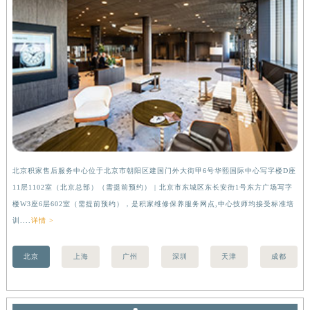
内蒙古自治区乌兰察布市集宁区恩和大街积家售后服务中心（需提前预约）
内蒙古自治区锡林郭勒盟市锡林浩特市光明街与额尔敦路交叉口积家售后服务中心（需提前预约）
内蒙古自治区兴安盟市乌兰浩特市兴安大街积家售后服务中心（需提前预约）
山西省大同市平城区迎宾街积家售后服务中心（需提前预约）
山西省晋城市城区黄华街积家售后服务中心（需提前预约）
山西省晋中市榆次区顺城街积家售后服务中心（需提前预约）
山西省临汾市尧都区解放路积家售后服务中心（需提前预约）
山西省吕梁市离石区永宁中路与建设街交叉口积家售后服务中心（需提前预约）
山西省朔州市朔城区怡西路与鄯阳西街交汇处积家售后服务中心（需提前预约）
北京积家售后服务中心位于北京市朝阳区建国门外大街甲6号华熙国际中心写字楼D座
上
山西省忻州市忻府区和平东街与七一南路交叉口积家售后服务中心（需提前预约）
11层1102室（北京总部）（需提前预约） | 北京市东城区东长安街1号东方广场写字
（
山西省阳泉市郊区平阳东街与新城大道交叉口积家售后服务中心（需提前预约）
楼W3座6层602室（需提前预约），是积家维修保养服务网点,中心技师均接受标准培
前
山西省运城市盐湖区河东街积家售后服务中心（需提前预约）
训....
详情 >
山西省长治市潞州区英雄中路积家售后服务中心（需提前预约）
山西省太原市迎泽区迎泽街道解放路15号亨得利名表维修授权店3楼积家售后服务中心（需提前预约）
北京
上海
广州
深圳
天津
成都
天津市和平区赤峰道136号天津国际金融中心26层2603室积家售后服务中心（需提前预约）
安徽省安庆市迎江区人民路积家售后服务中心（需提前预约）