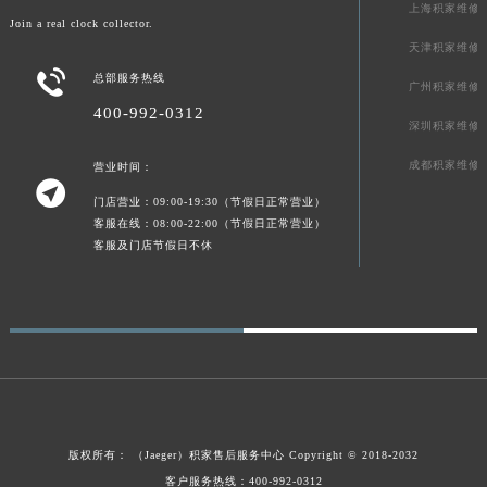
加入成为真正的钟表收藏家
澳门特别行政区大堂区议事亭前地（新马路）积家售后服务中心（需提前预约）
上海积家维修
Join a real clock collector.
澳门特别行政区风顺堂区南湾大马路积家售后服务中心（需提前预约）
天津积家维修
澳门特别行政区花地玛堂区关闸广场积家售后服务中心（需提前预约）

总部服务热线
广州积家维修
澳门特别行政区花王堂区大三巴商圈积家售后服务中心（需提前预约）
400-992-0312
澳门特别行政区嘉模堂区官也街积家售后服务中心（需提前预约）
深圳积家维修
澳门省路氹城市金光大道积家售后服务中心（需提前预约）
成都积家维修
营业时间：
澳门特别行政区望德堂区塔石广场积家售后服务中心（需提前预约）

门店营业：09:00-19:30（节假日正常营业）
福建省福州市鼓楼区五四路128-1号恒力城写字楼15层03室积家售后服务中心（需提前预约）
客服在线：08:00-22:00（节假日正常营业）
福建省厦门市思明区湖滨东路95号万象城华润大厦B座11层1104室积家售后服务中心（需提前预约）
客服及门店节假日不休
广东省潮州市潮安区新风路与潮汕路交汇处积家售后服务中心（需提前预约）
广东省广州市天河区天河路230号万菱汇国际中心A塔7层704室积家售后服务中心（需提前预约）
广东省广州市越秀区环市东路371-375号世界贸易中心大厦南塔15层1507室积家售后服务中心（需提前预约）
广东省河源市源城区越王大道积家售后服务中心（需提前预约）
广东省惠州市惠城区江北文昌一路7号华贸大厦1座30层3005室积家售后服务中心（需提前预约）
广东省江门市蓬江区广场西路积家售后服务中心（需提前预约）
版权所有：
（Jaeger）
积家售后服务中心
Copyright © 2018-2032
广东省揭阳市榕城进贤门步行街积家售后服务中心（需提前预约）