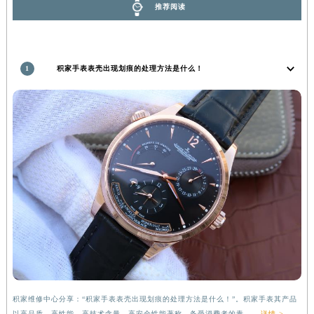
安徽省蚌埠市蚌山区淮河路积家售后服务中心（需提前预约）
推荐阅读
安徽省亳州市谯城区魏武大道积家售后服务中心（需提前预约）
安徽省池州市贵池区长江路积家售后服务中心（需提前预约）
安徽省滁州市琅琊区南谯北路积家售后服务中心（需提前预约）
1
积家手表表壳出现划痕的处理方法是什么！
安徽省阜阳市颍州区颍州北路积家售后服务中心（需提前预约）
安徽省淮北市相山区淮海路积家售后服务中心（需提前预约）
安徽省淮南市田家庵区国庆中路积家售后服务中心（需提前预约）
安徽省黄山市屯溪区黄山西路积家售后服务中心（需提前预约）
安徽省六安市金安区解放中路积家售后服务中心（需提前预约）
安徽省马鞍山市雨山区湖南西路积家售后服务中心（需提前预约）
安徽省宿州市埇桥区人民中路积家售后服务中心（需提前预约）
安徽省铜陵市铜官区石城大道积家售后服务中心（需提前预约）
安徽省芜湖市镜湖区中山路步行街积家售后服务中心（需提前预约）
安徽省宣城市宣州区叠嶂西路积家售后服务中心（需提前预约）
福建省龙岩市新罗区九一南路积家售后服务中心（需提前预约）
福建省南平市建阳区人民西路积家售后服务中心（需提前预约）
积家维修中心分享：“积家手表表壳出现划痕的处理方法是什么！”。积家手表其产品