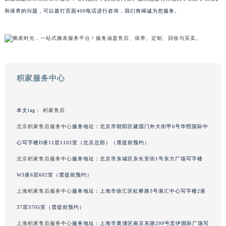
以上就是
深圳积家保养服务中心
为您分享的精彩内容。如果您还有其他关于积家手表维护
内蒙古自治区呼和浩特市玉泉区大学西街70号华润万象城写字楼（鄂尔多斯大厦）23层2326室（需提前预约）
和保养的问题，可以拨打页面400电话进行咨询，我们将竭诚为您服务。
甘肃省兰州市七里河区西津西路16号兰州中心写字楼21层2102室（需提前预约）
重庆市解放碑渝中区民权路28号英利国际金融中心写字楼20层01室（需提前预约）
黑龙江省大庆市萨尔图区会战大街积家售后服务中心（需提前预约）
黑龙江省鹤岗市向阳区红军路积家售后服务中心（需提前预约）
黑龙江省黑河市爱辉区中央街积家售后服务中心（需提前预约）
积家服务中心
黑龙江省鸡西市鸡冠区红军路积家售后服务中心（需提前预约）
黑龙江省佳木斯市向阳区长安路积家售后服务中心（需提前预约）
本文tag：
积家售后
黑龙江省牡丹江市东安区太平路积家售后服务中心（需提前预约）
北京积家售后服务中心
服务地址：北京市朝阳区建国门外大街甲6号华熙国际中
黑龙江省七台河市桃山区大同街积家售后服务中心（需提前预约）
黑龙江省齐齐哈尔市龙沙区龙华路积家售后服务中心（需提前预约）
心写字楼D座11层1102室（北京总部）（需提前预约）
黑龙江省双鸭山市尖山区新兴大街积家售后服务中心（需提前预约）
北京积家售后服务中心
服务地址：北京市东城区东长安街1号东方广场写字楼
黑龙江省绥化市北林区新华街与康庄路交叉口积家售后服务中心（需提前预约）
W3座6层602室（需提前预约）
黑龙江省伊春市伊美区通河路积家售后服务中心（需提前预约）
上海积家售后服务中心
服务地址：上海市徐汇区虹桥路3号港汇中心写字楼2座
吉林省白城市洮北区明仁南街积家售后服务中心（需提前预约）
37层3705室（需提前预约）
吉林省白山市浑江区浑江大街积家售后服务中心（需提前预约）