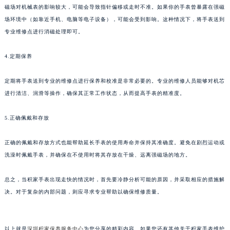
南通市崇川区工农路57号圆融广场写字楼16层1603室（需提前预约）
磁场对机械表的影响较大，可能会导致指针偏移或走时不准。如果你的手表曾暴露在强磁
苏州市苏州工业园区星港街199号苏州中心办公楼C座22层08室（需提前预约）
场环境中（如靠近手机、电脑等电子设备），可能会受到影响。这种情况下，将手表送到
武汉市江汉区解放大道686号世界贸易大厦38层09室（需提前预约）
专业维修点进行消磁处理即可。
南宁市青秀区金湖路59号地王大厦12楼1224室（需提前预约）
4.定期保养
合肥市蜀山区潜山路111号万象城华润大厦B座12楼03室（需提前预约）
泉州市丰泽区宝洲路729号浦西万达中心写字楼A座7楼709室（需提前预约）
定期将手表送到专业的维修点进行保养和校准是非常必要的。专业的维修人员能够对机芯
青岛市南区山东路6号华润大厦B座22层04室（需提前预约）
进行清洁、润滑等操作，确保其正常工作状态，从而提高手表的精准度。
烟台市芝罘区胜利路139号万达金融中心A座907室（需提前预约）
长春市朝阳区西安大路727号中银大厦A座(旺进大厦)18层09室（需提前预约）
5.正确佩戴和存放
贵阳市南明区都司高架桥路33号亨特国际金融中心14楼14D（需提前预约）
正确的佩戴和存放方式也能帮助延长手表的使用寿命并保持其准确度。避免在剧烈运动或
昆明市盘龙区北京路928号同德昆明广场写字楼10层06室（需提前预约）
洗澡时佩戴手表，并确保在不使用时将其存放在干燥、远离强磁场的地方。
石家庄市长安区中山东路39号勒泰中心写字楼B座13层07室（需提前预约）
西安市碑林区南关正街88号华侨城长安国际中心E座6楼10室（需提前预约）
总之，当积家手表出现走快的情况时，首先要冷静分析可能的原因，并采取相应的措施解
海口市龙华区金贸东路5号海口华润大厦B座17层1707室（需提前预约）
决。对于复杂的内部问题，则应寻求专业帮助以确保维修质量。
唐山市路南区新华东道100号万达广场写字楼A座10层1002室（需提前预约）
台州市椒江区东海大道1800号腾达中心东1幢20楼2002室（需提前预约）