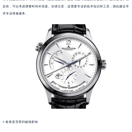
对于机械表而言，时间补偿器（如摆轮游丝）是影响走时精度的关键部件。如果发现手表
厦门市思明区湖滨东路95号华润大厦写字楼B座11层1104室（需提前预约）
走快，可以考虑调整时间补偿器。但请注意，这需要专业的技术知识和工具，因此建议寻
福州市鼓楼区五四路128-1号恒力城写字楼15层03室（需提前预约）
求专业维修服务。
成都市锦江区人民东路6号SAC东原中心写字楼24层2406B室（需提前预约）
重庆市江北区观音桥步行街2号融恒时代广场写字楼9层902室（需提前预约）
长沙市芙蓉区定王台街道建湘路393号世茂环球金融中心写字楼（芙蓉广场）10层13室（需提前预约）
郑州市二七区铭功路10号华润大厦写字楼29层2905室（需提前预约）
太原市迎泽区解放路15号亨得利名表服务中心（品牌授权店）3层整层（需提前预约）
沈阳市沈河区中街路137号亨得利名表服务中心（品牌授权店）1层整层（需提前预约）
沈阳市沈河区中街路83号亨得利名表服务中心（品牌授权店）1层整层（需提前预约）
乌鲁木齐市天山区红山路26号时代广场（CCMALL）C座17层17-B（需提前预约）
温州市鹿城区锦绣路1067号置信广场10层1015室（需提前预约）
哈尔滨市道里区友谊西路600号富力中心T2座写字楼29层03室（需提前预约）
大连市中山区人民路15号国际金融大厦7层G室（需提前预约）
佛山市禅城区季华五路57号万科金融中心C座12层1205室（需提前预约）
东莞市东城街道鸿福东路1号民盈国贸中心T1写字楼9层907室（需提前预约）
3.检查是否受到磁场影响
无锡市梁溪区人民中路139号恒隆广场写字楼1座11层1104室（需提前预约）