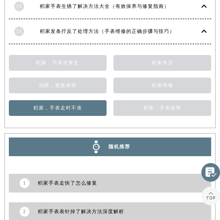
江西省吉安市吉州区井冈山大道积家售后服务中心（需提前预约）
10
积家手表生锈了解决方法大全（有效保养与修复指南）
江西省景德镇市珠山区珠山中路积家售后服务中心（需提前预约）
江西省九江市浔阳区浔阳路积家售后服务中心（需提前预约）
11
积家发条拧反了处理方法（手表维修的正确步骤与技巧）
江西省南昌市红谷滩新区红谷中大道998号绿地双子塔（中央广场）A1座办公楼14层1407室积家售后服务中心（需提前预约）
江西省萍乡市安源区萍安北大道与康庄路交叉口积家售后服务中心（需提前预约）
积家，手表发展史
积家售后
江西省上饶市信州区滨江西路积家售后服务中心（需提前预约）
江西省新余市渝水区北湖西路积家售后服务中心（需提前预约）
伯爵，更换表带
积家维修
江西省宜春市袁州区中山中路积家售后服务中心（需提前预约）
积家，手表走时不准
积家，手表保养
江西省鹰潭市月湖区胜利东路积家售后服务中心（需提前预约）
山东省德州市德城区东风中路积家售后服务中心（需提前预约）
山东省东营市东营区济南路积家售后服务中心（需提前预约）
随机推荐
山东省济南市历下区经十路11111号华润中心写字楼（万象城）15层1508室积家售后服务中心（需提前预约）

山东省济宁市任城区太白楼路积家售后服务中心（需提前预约）
山东省莱芜市文化南路8号银座商城名表维修一楼名表维修积家售后服务中心（需提前预约）
1
积家手表走快了怎么修复

山东省临沂市兰山区解放路积家售后服务中心（需提前预约）
山东省日照市东港区烟台路积家售后服务中心（需提前预约）
2
积家手表表针掉了解决方法深度解析