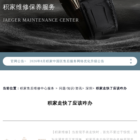
积家维修保养服务
JAEGER MAINTENANCE CENTER
2026年8月积家中国区售后服务网络优化升级公告
▲
官网公告>
2026年8月积家全国官方售后客户服务热线：400-992-0312
▼
积家官方全国统一服务热线400-992-0312，服务覆盖中国大陆、香港、澳门、台湾全部区域（非大陆需加拨“+86”）
2026年8月积家售后服务中心最新网点地址：
北京市朝阳区建国门外大街甲6号华熙国际中心写字楼D座11层1102室（北京总部）（需提前预约）
当前位置：
积家售后维修中心服务
>
问题/知识/资讯
>
深圳
> 积家走快了应该咋办
北京市东城区东长安街1号东方广场写字楼W3座6层602室（需提前预约）
积家走快了应该咋办
天津市和平区赤峰道136号天津国际金融中心写字楼26层2603室（需提前预约）
上海市徐汇区虹桥路3号港汇中心写字楼2座37层3705室（需提前预约）
上海市黄浦区南京东路299号宏伊国际广场写字楼8层806室（需提前预约）
南京市秦淮区中山南路1号（新街口）南京中心写字楼22层C1-1室（需提前预约）
【积家维修】当发现手表走快时，首先不要过于惊慌，因