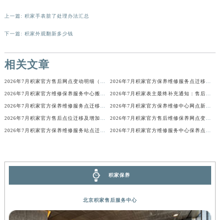
辽宁省盘锦市兴隆台区石油大街积家售后服务中心（需提前预约）
辽宁省铁岭市银州区南马路积家售后服务中心（需提前预约）
上一篇:
积家手表脏了处理办法汇总
辽宁省营口市站前区市府路与渤海大街交叉口积家售后服务中心（需提前预约）
下一篇:
积家外观翻新多少钱
辽宁省沈阳市沈河区中街路137号亨得利名表维修授权店1楼积家售后服务中心（需提前预约）
辽宁省沈阳市沈河区中街路83号亨得利名表维修授权店1楼积家售后服务中心（需提前预约）
相关文章
北京市朝阳区建国门外大街甲6号华熙国际中心D座11层1102室积家售后服务中心（北京总部）（需提前预约）
2026年7月积家官方售后网点变动明细（搬迁+新设）
2026年7月积家官方保养维修服务点迁移与新设网点补充最终版文本
北京市东城区东长安街1号王府井东方广场W3座6层602室积家售后服务中心（需提前预约）
2026年7月积家官方维修保养服务中心搬迁与新设点补充确认内容
2026年7月积家表主最终补充通知：售后网点迁址及新开业
河北省保定市竞秀区朝阳北大街北国先天下积家售后服务中心（需提前预约）
2026年7月积家官方保养维修服务点迁移与新设网点补充完整版内容
2026年7月积家官方保养维修中心网点新增及迁址补充确认终稿发布
内蒙古自治区阿拉善盟市左旗土尔扈特大街积家售后服务中心（需提前预约）
2026年7月积家官方售后点位迁移及增加完整补充通知
2026年7月积家官方售后维修保养网点变动简明补充手册确认文件
内蒙古自治区巴彦淖尔市临河区新华街积家售后服务中心（需提前预约）
2026年7月积家官方保养维修服务站点迁移及新设总览详细说明文件
2026年7月积家官方维修服务中心保养点搬迁及新设补充详情文件发布
内蒙古自治区包头市青山区幸福路甲3号王府井百货名表维修积家售后服务中心（需提前预约）
内蒙古自治区赤峰市红山区哈达街积家售后服务中心（需提前预约）
内蒙古自治区鄂尔多斯市东胜区伊金霍洛街积家售后服务中心（需提前预约）
积家保养
内蒙古自治区呼伦贝尔市海拉尔区中央街积家售后服务中心（需提前预约）
内蒙古自治区通辽市科尔沁区明仁大街积家售后服务中心（需提前预约）
北京积家售后服务中心
内蒙古自治区乌海市海勃湾区人民南路积家售后服务中心（需提前预约）