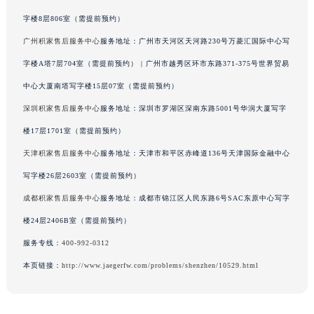
上海积家售后服务中心
服务地址：上海市黄浦区南京东路299号宏伊国际广场写
吉林省吉林市船营区河南街积家售后服务中心（需提前预约）
字楼8层806室（需提前预约）
吉林省辽源市龙山区人民大街积家售后服务中心（需提前预约）
吉林省梅河口市新华街道梅河大街积家售后服务中心（需提前预约）
广州积家售后服务中心
服务地址：广州市天河区天河路230号万菱汇国际中心写
吉林省四平市铁东区紫气大路与南九经街交汇处积家售后服务中心（需提前预约）
字楼A塔7层704室（需提前预约） | 广州市越秀区环市东路371-375号世界贸易
吉林省松原市宁江区五环大街积家售后服务中心（需提前预约）
中心大厦南塔写字楼15层07室（需提前预约）
吉林省通化市东昌区环通乡江南大街积家售后服务中心（需提前预约）
深圳积家售后服务中心
服务地址：深圳市罗湖区深南东路5001号华润大厦写字
吉林省延边市延吉市解放路积家售后服务中心（需提前预约）
楼17层1701室（需提前预约）
辽宁省鞍山市铁东区站前街积家售后服务中心（需提前预约）
天津积家售后服务中心
服务地址：天津市和平区赤峰道136号天津国际金融中心
辽宁省本溪市平山区胜利路积家售后服务中心（需提前预约）
写字楼26层2603室（需提前预约）
辽宁省朝阳市双塔区新华路积家售后服务中心（需提前预约）
辽宁省丹东市振兴区七经街积家售后服务中心（需提前预约）
成都积家售后服务中心
服务地址：成都市锦江区人民东路6号SAC东原中心写字
辽宁省抚顺市新抚区东一路积家售后服务中心（需提前预约）
楼24层2406B室（需提前预约）
辽宁省阜新市海州区解放大街积家售后服务中心（需提前预约）
服务专线：
400-992-0312
辽宁省葫芦岛市连山区中央路积家售后服务中心（需提前预约）
本页链接：
http://www.jaegerfw.com/problems/shenzhen/10529.html
辽宁省锦州市古塔区中央大街积家售后服务中心（需提前预约）
辽宁省辽阳市白塔区新运大街积家售后服务中心（需提前预约）