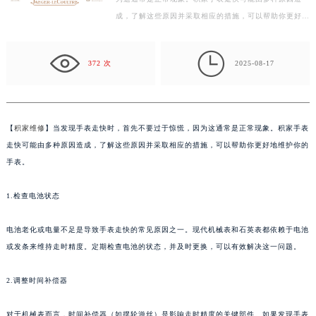
为这通常是正常现象。积家手表走快可能由多种原因造
常州市新北区龙锦路1590号现代传媒中心写字楼5号楼10层1008室（需提前预约）
成，了解这些原因并采取相应的措施，可以帮助你更好地
徐州市鼓楼区淮海东路29号苏宁广场IFC国际金融中心写字楼35层3508室（需提前预约）
维护你的手表。 1.检查电池状态 电池老化或电量不足
扬州市邗江区国展路29号星耀天地写字楼1号楼18层1803室（需提前预约）
是…

盐城市盐都区世纪大道5号盐城金融城写字楼1号楼16层1604室（需提前预约）
372 次
2025-08-17
泰州市海陵区永定东路399号置地商务中心东塔写字楼（华润万象城）17层1706室（需提前预约）
宁波市江北区大闸南路500号来福士广场办公楼20层2009室（需提前预约）
杭州市上城区钱江路1366号华润大厦写字楼A座5层503-5室（需提前预约）
【
积家维修
】当发现手表走快时，首先不要过于惊慌，因为这通常是正常现象。积家手表
金华市金东区东市南街777号金华万达广场写字楼4号楼22层2209室（需提前预约）
走快可能由多种原因造成，了解这些原因并采取相应的措施，可以帮助你更好地维护你的
绍兴市越城区胜利东路379号世茂天际中心写字楼8层805室（需提前预约）
手表。
嘉兴市南湖区广益路705号嘉兴世界贸易中心写字楼A座13层1304室（需提前预约）
1.检查电池状态
南昌市红谷滩新区红谷中大道998号绿地双子塔（中央广场）A1座办公楼14层07室（需提前预约）
济南市历下区经十路11111号华润中心写字楼（万象城）15层1508室（需提前预约）
电池老化或电量不足是导致手表走快的常见原因之一。现代机械表和石英表都依赖于电池
广州市天河区天河路230号万菱汇国际中心写字楼A塔7层704室（需提前预约）
或发条来维持走时精度。定期检查电池的状态，并及时更换，可以有效解决这一问题。
广州市越秀区环市东路371-375号世界贸易中心大厦南塔写字楼15层07室（需提前预约）
深圳市罗湖区深南东路5001号华润大厦写字楼17层1701室（需提前预约）
2.调整时间补偿器
惠州市惠城区江北文昌一路7号华贸大厦写字楼1座30层05室（需提前预约）