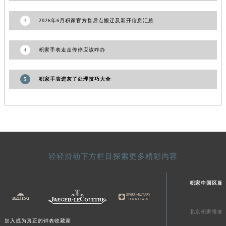
山东省泰安市泰山区财源街道泰山大街积家售后服务中心（需提前预约）
山东省威海市环翠区新威海路89号振华商厦一楼名表维修积家售后服务中心（需提前预约）
3
2026年6月积家官方售后点搬迁及新开信息汇总
山东省潍坊市奎文区东风东街积家售后服务中心（需提前预约）
山东省枣庄市滕州市北辛路与善国路交叉口积家售后服务中心（需提前预约）
4
积家手表走走停停应该咋办
山东省淄博市张店区金晶大道积家售后服务中心（需提前预约）
上海市黄浦区南京东路299号宏伊国际广场写字楼8层806室积家售后服务中心（需提前预约）
5
积家手表进灰了处理技巧大全
上海市徐汇区虹桥路3号港汇中心2座37层3705室积家售后服务中心（需提前预约）
浙江省杭州市上城区钱江路1366号华润大厦A座5层503-5室积家售后服务中心（需提前预约）
浙江省湖州市吴兴区劳动路积家售后服务中心（需提前预约）
浙江省嘉兴市南湖区广益路705号嘉兴世界贸易中心A座13层1304室积家售后服务中心（需提前预约）
浙江省金华市金东区东市南街777号金华万达广场4号楼22楼2209室积家售后服务中心（需提前预约）
轻轻滑动下方栏目探索更多精彩内容
浙江省丽水市莲都区解放街积家售后服务中心（需提前预约）
浙江省宁波市江北区大闸南路500号来福士广场办公楼20层2009室积家售后服务中心（需提前预约）
积家中国区服
浙江省衢州市柯城区上街积家售后服务中心（需提前预约）
浙江省绍兴市越城区胜利东路379号世茂天际中心写字楼8层805室积家售后服务中心（需提前预约）
北京积家维修
浙江省舟山市定海区解放东路积家售后服务中心（需提前预约）