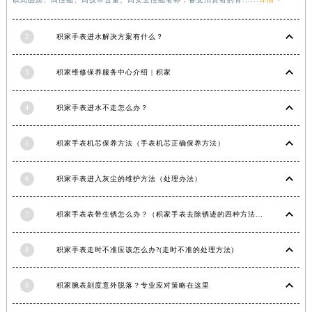
以高品质、高性能、高技术含量、高安全性能著称，备受消费者的青......
详情 >
福建省宁德市蕉城区天湖东路积家售后服务中心（需提前预约）
福建省莆田市城厢区霞林街道荔华东大道积家售后服务中心（需提前预约）
2
积家手表进水解决方案有什么？
福建省三明市三元区东乾二路积家售后服务中心（需提前预约）
福建省漳州市龙文区步港路积家售后服务中心（需提前预约）
3
积家维修保养服务中心介绍 | 积家
江苏省常州市新北区龙锦路1590号现代传媒中心5号楼10层1008室积家售后服务中心（需提前预约）
江苏省淮安市清江浦区淮海北路积家售后服务中心（需提前预约）
4
积家手表进水不走怎么办？
江苏省连云港市海州区通灌北路积家售后服务中心（需提前预约）
江苏省南京市秦淮区中山南路1号南京中心22层22-C1-C3室积家售后服务中心（需提前预约）
5
积家手表机芯保养方法（手表机芯正确保养方法）
江苏省宿迁市宿城区西湖路积家售后服务中心（需提前预约）
江苏省泰州市海陵区永定东路399号置地商务中心东塔（华润万象城）17层1706室积家售后服务中心（需提前预约）
6
积家手表进入灰尘的维护方法（处理办法）
江苏省徐州市鼓楼区淮海东路29号苏宁广场IFC国际金融中心35层3508室积家售后服务中心（需提前预约）
7
积家手表表带生锈怎么办？（积家手表去除锈迹的四种方法）
江苏省盐城市盐都区世纪大道5号盐城金融城写字楼1号楼16层1604室积家售后服务中心（需提前预约）
江苏省扬州市邗江区国展路29号星耀天地写字楼1号楼18层1803室积家售后服务中心（需提前预约）
8
积家手表走时不准应该怎么办?(走时不准的处理方法)
江苏省镇江市京口区中山东路积家售后服务中心（需提前预约）
江西省抚州市临川区赣东大道积家售后服务中心（需提前预约）
9
积家腕表刻度意外脱落？专业应对策略在这里
江西省赣州市章贡区文清路积家售后服务中心（需提前预约）