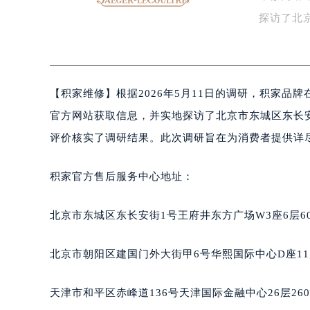
维修网络
扬州市邗江区国展路29号星耀天地写字
盐城市盐都区世纪大道5号盐城金融城写
探访了北
泰州市海陵区永定东路399号置地商
平…
宁波市江北区大闸南路500号来福士广
杭州市上城区钱江路1366号华润大厦
【
积家维修】根据2026年5月11日的调研，积家
金华市金东区东市南街777号金华万达
绍兴市越城区胜利东路379号世茂天
官方网站获取信息，并实地探访了北京市东城区东长
嘉兴市南湖区广益路705号嘉兴世界贸
评价核实了调研结果。此次调研旨在为消费者提供详
南昌市红谷滩新区红谷中大道998号
济南市历下区经十路11111号华润中
积家官方售后服务中心地址：
广州市天河区天河路230号万菱汇国
广州市越秀区环市东路371-375号
北京市东城区东长安街1号王府井东方广场W3座6层6
深圳市罗湖区深南东路5001号华润大
惠州市惠城区江北文昌一路7号华贸大
北京市朝阳区建国门外大街甲6号华熙国际中心D座11
厦门市思明区湖滨东路95号华润大厦写
福州市鼓楼区五四路128-1号恒力城
天津市和平区赤峰道136号天津国际金融中心26层26