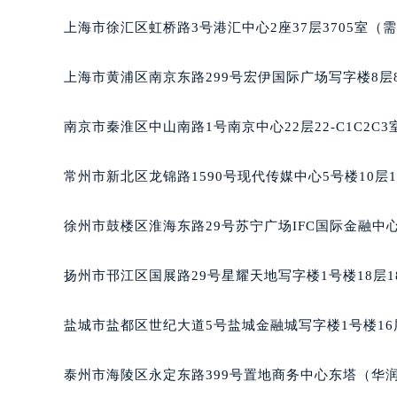
成都市锦江区人民东路6号SAC东原中
重庆市江北区观音桥步行街2号融恒时
上海市徐汇区虹桥路3号港汇中心2座37层3705室（
长沙市芙蓉区定王台街道建湘路393
郑州市二七区铭功路10号华润大厦写字
上海市黄浦区南京东路299号宏伊国际广场写字楼8层
太原市迎泽区解放路15号亨得利名
沈阳市沈河区中街路137号亨得利名
南京市秦淮区中山南路1号南京中心22层22-C1C2C
沈阳市沈河区中街路83号亨得利名
乌鲁木齐市天山区红山路26号时代广场
常州市新北区龙锦路1590号现代传媒中心5号楼10层
温州市鹿城区锦绣路1067号置信广场
哈尔滨市道里区友谊西路600号富力中
徐州市鼓楼区淮海东路29号苏宁广场IFC国际金融中心
大连市中山区人民路15号国际金融大
佛山市禅城区季华五路57号万科金融中
扬州市邗江区国展路29号星耀天地写字楼1号楼18层1
东莞市东城街道鸿福东路1号民盈国贸
无锡市梁溪区人民中路139号恒隆广场
盐城市盐都区世纪大道5号盐城金融城写字楼1号楼16
南通市崇川区工农路57号圆融广场写字
苏州市苏州工业园区星港街199号苏州
泰州市海陵区永定东路399号置地商务中心东塔（华润