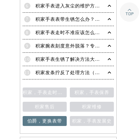

6
积家手表进入灰尘的维护方法（处理办法）
7
积家手表表带生锈怎么办？（积家手表去除锈迹的四种方法）
8
积家手表走时不准应该怎么办?(走时不准的处理方法)
9
积家腕表刻度意外脱落？专业应对策略在这里
10
积家手表生锈了解决方法大全（有效保养与修复指南）
11
积家发条拧反了处理方法（手表维修的正确步骤与技巧）
积家，手表走时不准
积家，手表保养
积家售后
积家维修
伯爵，更换表带
积家，手表发展史