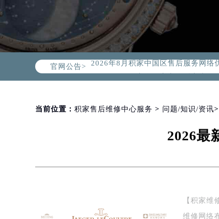
2026年8月积家中国区售后服务网络
官网公告>
2026年8月积家全国官方售后客户服务热线
积家官方全国统一服务热线400-99
2026年8月积家售后服务中心最新网
北京市朝阳区建国门外大街甲6号华熙
当前位置：
积家售后维修中心服务
>
问题/知识/资讯
北京市东城区东长安街1号东方广场写
2026
天津市和平区赤峰道136号天津国际金
上海市徐汇区虹桥路3号港汇中心写字楼
上海市黄浦区南京东路299号宏伊国
南京市秦淮区中山南路1号（新街口）
常州市新北区龙锦路1590号现代传媒
【积家维修
徐州市鼓楼区淮海东路29号苏宁广场I