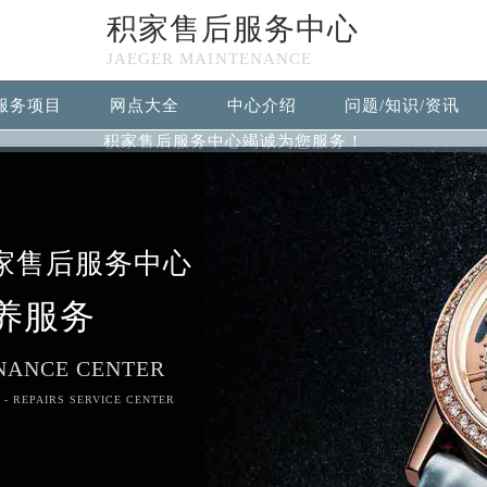
积家售后服务中心
JAEGER MAINTENANCE
服务项目
网点大全
中心介绍
问题/知识/资讯
积家售后服务中心竭诚为您服务！
家售后服务中心
养服务
NANCE CENTER
 - REPAIRS SERVICE CENTER