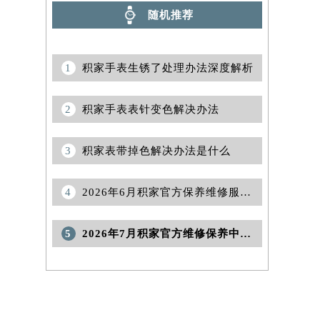
随机推荐
1
积家手表生锈了处理办法深度解析
2
积家手表表针变色解决办法
3
积家表带掉色解决办法是什么
4
2026年6月积家官方保养维修服务网络扩容补充确认终稿文件公开
5
2026年7月积家官方维修保养中心网点搬迁及新增补充手册文本