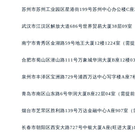
辽宁省营口市站前区市府路与渤海大
辽宁省沈阳市沈河区中街路137号亨
苏州市苏州工业园区星港街199号苏州中心办公楼C座
辽宁省沈阳市沈河区中街路83号亨
北京市朝阳区建国门外大街甲6号华熙
武汉市江汉区解放大道686号世界贸易大厦38层09
北京市东城区东长安街1号王府井东方
河北省保定市竞秀区朝阳北大街北国
南宁市青秀区金湖路59号地王大厦12楼1224室（需
内蒙古自治区阿拉善盟市左旗土尔扈
内蒙古自治区巴彦淖尔市临河区新华
合肥市蜀山区潜山路111号万象城华润大厦B座12楼0
内蒙古自治区包头市青山区幸福路甲
内蒙古自治区赤峰市红山区哈达街积
泉州市丰泽区宝洲路729号浦西万达中心写字楼A座7
内蒙古自治区鄂尔多斯市东胜区伊金
内蒙古自治区呼伦贝尔市海拉尔区中
青岛市南区山东路6号华润大厦B座22层04室（需提
内蒙古自治区通辽市科尔沁区明仁大
内蒙古自治区乌海市海勃湾区人民南
烟台市芝罘区胜利路139号万达金融中心A座907室
内蒙古自治区乌兰察布市集宁区恩和
内蒙古自治区锡林郭勒盟市锡林浩特
长春市朝阳区西安大路727号中银大厦A座(旺进大厦)