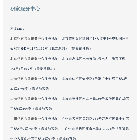
山东省威海市环翠区新威海路89号振华商厦一楼名表维修积家售后服务中心（需提前预约）
积家服务中心
山东省潍坊市奎文区东风东街积家售后服务中心（需提前预约）
山东省枣庄市滕州市北辛路与善国路交叉口积家售后服务中心（需提前预约）
本文tag：
山东省淄博市张店区金晶大道积家售后服务中心（需提前预约）
北京积家售后服务中心
服务地址：北京市朝阳区建国门外大街甲6号华熙国际中
上海市黄浦区南京东路299号宏伊国际广场写字楼8层806室积家售后服务中心（需提前预约）
心写字楼D座11层1102室（北京总部）（需提前预约）
上海市徐汇区虹桥路3号港汇中心2座37层3705室积家售后服务中心（需提前预约）
浙江省杭州市上城区钱江路1366号华润大厦A座5层503-5室积家售后服务中心（需提前预约）
北京积家售后服务中心
服务地址：北京市东城区东长安街1号东方广场写字楼
浙江省湖州市吴兴区劳动路积家售后服务中心（需提前预约）
W3座6层602室（需提前预约）
浙江省嘉兴市南湖区广益路705号嘉兴世界贸易中心A座13层1304室积家售后服务中心（需提前预约）
上海积家售后服务中心
服务地址：上海市徐汇区虹桥路3号港汇中心写字楼2座
浙江省金华市金东区东市南街777号金华万达广场4号楼22楼2209室积家售后服务中心（需提前预约）
37层3705室（需提前预约）
浙江省丽水市莲都区解放街积家售后服务中心（需提前预约）
上海积家售后服务中心
服务地址：上海市黄浦区南京东路299号宏伊国际广场写
浙江省宁波市江北区大闸南路500号来福士广场办公楼20层2009室积家售后服务中心（需提前预约）
字楼8层806室（需提前预约）
浙江省衢州市柯城区上街积家售后服务中心（需提前预约）
广州积家售后服务中心
服务地址：广州市天河区天河路230号万菱汇国际中心写
浙江省绍兴市越城区胜利东路379号世茂天际中心写字楼8层805室积家售后服务中心（需提前预约）
浙江省舟山市定海区解放东路积家售后服务中心（需提前预约）
字楼A塔7层704室（需提前预约） | 广州市越秀区环市东路371-375号世界贸易
澳门特别行政区大堂区议事亭前地（新马路）积家售后服务中心（需提前预约）
中心大厦南塔写字楼15层07室（需提前预约）