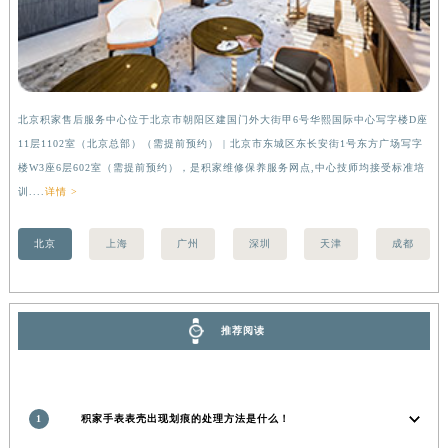
广西壮族自治区河池市金城江区金城江街道朝阳路积家售后服务中心（需提前预约）
广西壮族自治区贺州市八步区城东街道灵峰南路积家售后服务中心（需提前预约）
广西壮族自治区来宾市兴宾区桂中大道积家售后服务中心（需提前预约）
广西壮族自治区柳州市城中区中山中路积家售后服务中心（需提前预约）
北京积家售后服务中心位于北京市朝阳区建国门外大街甲6号华熙国际中心写字楼D座
上
广西壮族自治区钦州市钦南区金海湾东大街积家售后服务中心（需提前预约）
11层1102室（北京总部）（需提前预约） | 北京市东城区东长安街1号东方广场写字
（
广西壮族自治区梧州市万秀区龙湖镇高旺路积家售后服务中心（需提前预约）
楼W3座6层602室（需提前预约），是积家维修保养服务网点,中心技师均接受标准培
前
广西壮族自治区玉林市玉州区金玉路积家售后服务中心（需提前预约）
训....
详情 >
海南省儋州市儋州市那大镇兰洋北路积家售后服务中心（需提前预约）
海南省东方市八所镇解放西路积家售后服务中心（需提前预约）
北京
上海
广州
深圳
天津
成都
海南省琼海市嘉积镇东风路积家售后服务中心（需提前预约）
海南省三沙市西沙区西沙群岛永兴岛北京路积家售后服务中心（需提前预约）
海南省三亚市吉阳区迎宾路积家售后服务中心（需提前预约）
推荐阅读
海南省万宁市万城镇解放路积家售后服务中心（需提前预约）
海南省文昌市文城镇教育东路积家售后服务中心（需提前预约）
海南省五指山市通什镇三月三大道积家售后服务中心（需提前预约）
1
积家手表表壳出现划痕的处理方法是什么！
香港特别行政区尖沙咀区油尖旺区广东道积家售后服务中心（需提前预约）