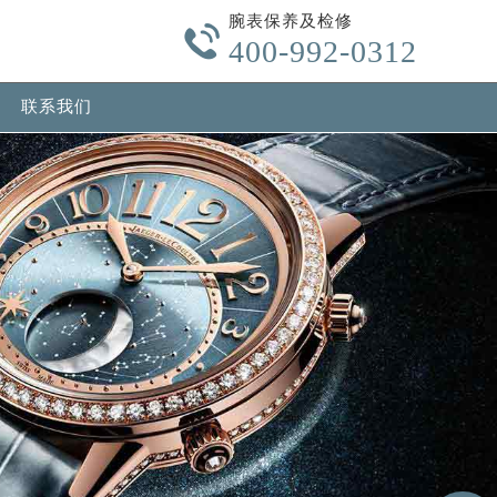
腕表保养及检修
-content/themes/Jaeger/header.php
on line
24

400-992-0312
w.com/wp-content/themes/Jaeger/header.php
on line
32
联系我们