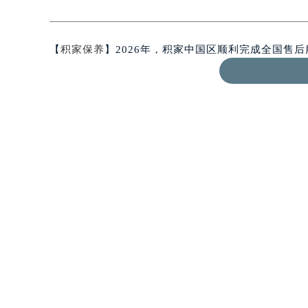
知识/资讯
【
积家保养
】2026年，积家中国区顺利完成全国售
围、重塑服务流程等举措，构建起了一个覆盖广泛、
守护每一枚积家腕表的品质与价值。
积家官方售后服务中心全国网点地址：
北京市东城区东长安街1号东方广场写字楼W3座6层6
北京市朝阳区建国门外大街甲6号华熙国际中心写字楼D
天津市和平区赤峰道136号天津国际金融中心写字楼26
上海市徐汇区虹桥路3号港汇中心写字楼2座37层370