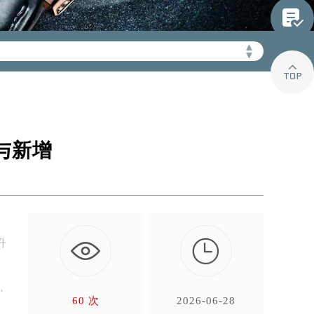

gerfw.com/wp-
▲
▼

与新增

升
，
60 次
2026-06-28