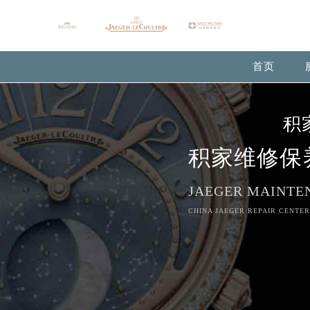
Warning
: extract() expects parameter 1 to be array, null give
Warning
: array_map(): Expected parameter 2 to be an array, 
首页
积
积家维修保
JAEGER MAINTE
CHINA JAEGER REPAIR CENTER