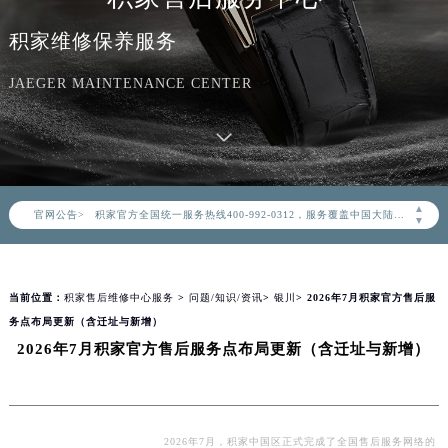
积家维修保养服务
JAEGER MAINTENANCE CENTER
2026年8月积家中国区售后服务网络优化升级公告
2026年8月积家全国官方售后客户服务热线：400-992-0312
▲
官网公告>
积家官方全国统一服务热线400-992-0312，服务覆盖中国大陆、香港、澳门、台湾全部区域（非大陆需加拨“+86”）
▼
2026年8月积家售后服务中心最新网点地址：
北京市朝阳区建国门外大街甲6号华熙国际中心写字楼D座11层1102室（北京总部）（需提前预约）
当前位置：
积家售后维修中心服务
>
问题/知识/资讯
>
银川
> 2026年7月积家官方售后服
北京市东城区东长安街1号东方广场写字楼W3座6层602室（需提前预约）
务点布局更新（含迁址与新增）
天津市和平区赤峰道136号天津国际金融中心写字楼26层2603室（需提前预约）
2026年7月积家官方售后服务点布局更新（含迁址与新增）
上海市徐汇区虹桥路3号港汇中心写字楼2座37层3705室（需提前预约）
上海市黄浦区南京东路299号宏伊国际广场写字楼8层806室（需提前预约）
南京市秦淮区中山南路1号（新街口）南京中心写字楼22层C1-1室（需提前预约）
常州市新北区龙锦路1590号现代传媒中心写字楼5号楼10层1008室（需提前预约）
2026年7月，积家中国区正式完成了全国售后服务网络的