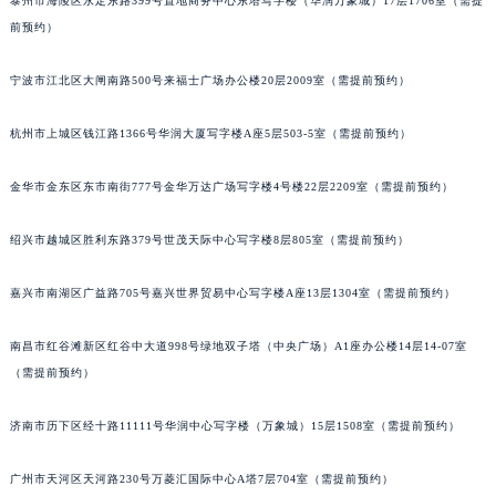
泰州市海陵区永定东路399号置地商务中心东塔写字楼（华润万象城）17层1706室（需提
苏州市苏州工业园区星港街199号苏州中心办公楼C座22层08室（需提前预约）
前预约）
武汉市江汉区解放大道686号世界贸易大厦38层09室（需提前预约）
宁波市江北区大闸南路500号来福士广场办公楼20层2009室（需提前预约）
南宁市青秀区金湖路59号地王大厦12楼1224室（需提前预约）
合肥市蜀山区潜山路111号万象城华润大厦B座12楼03室（需提前预约）
杭州市上城区钱江路1366号华润大厦写字楼A座5层503-5室（需提前预约）
泉州市丰泽区宝洲路729号浦西万达中心写字楼A座7楼709室（需提前预约）
青岛市南区山东路6号华润大厦B座22层04室（需提前预约）
金华市金东区东市南街777号金华万达广场写字楼4号楼22层2209室（需提前预约）
烟台市芝罘区胜利路139号万达金融中心A座907室（需提前预约）
长春市朝阳区西安大路727号中银大厦A座(旺进大厦)18层09室（需提前预约）
绍兴市越城区胜利东路379号世茂天际中心写字楼8层805室（需提前预约）
贵阳市南明区都司高架桥路33号亨特国际金融中心14楼14D（需提前预约）
嘉兴市南湖区广益路705号嘉兴世界贸易中心写字楼A座13层1304室（需提前预约）
昆明市盘龙区北京路928号同德昆明广场写字楼10层06室（需提前预约）
石家庄市长安区中山东路39号勒泰中心写字楼B座13层07室（需提前预约）
南昌市红谷滩新区红谷中大道998号绿地双子塔（中央广场）A1座办公楼14层14-07室
西安市碑林区南关正街88号华侨城长安国际中心E座6楼10室（需提前预约）
（需提前预约）
海口市龙华区金贸东路5号海口华润大厦B座17层1707室（需提前预约）
唐山市路南区新华东道100号万达广场写字楼A座10层1002室（需提前预约）
济南市历下区经十路11111号华润中心写字楼（万象城）15层1508室（需提前预约）
台州市椒江区东海大道1800号腾达中心东1幢20楼2002室（需提前预约）
广州市天河区天河路230号万菱汇国际中心A塔7层704室（需提前预约）
内蒙古自治区呼和浩特市玉泉区大学西街70号华润万象城写字楼（鄂尔多斯大厦）23层2326室（需提前预约）