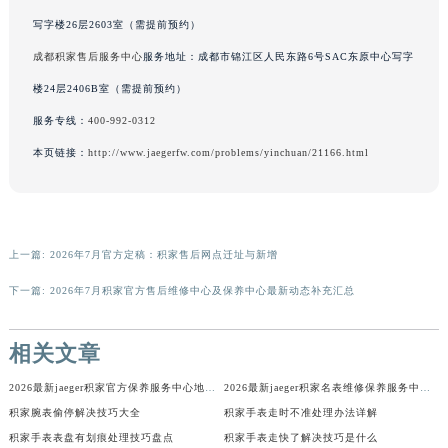
广东省梅州市梅江区金燕大道积家售后服务中心（需提前预约）
写字楼26层2603室（需提前预约）
广东省清远市清城区湖西路积家售后服务中心（需提前预约）
成都积家售后服务中心
服务地址：成都市锦江区人民东路6号SAC东原中心写字
广东省汕头市龙湖区长平路积家售后服务中心（需提前预约）
楼24层2406B室（需提前预约）
广东省汕尾市城区香洲街道园林社区翠园街积家售后服务中心（需提前预约）
服务专线：
400-992-0312
广东省韶关市武江区芙蓉新区与老城中心交汇处积家售后服务中心（需提前预约）
本页链接：
http://www.jaegerfw.com/problems/yinchuan/21166.html
广东省深圳市罗湖区深南东路5001号华润大厦17层1701室积家售后服务中心（需提前预约）
广东省阳江市江城区东风一路积家售后服务中心（需提前预约）
广东省云浮市云城区金山路积家售后服务中心（需提前预约）
广东省湛江市赤坎区观海北路积家售后服务中心（需提前预约）
上一篇:
2026年7月官方定稿：积家售后网点迁址与新增
广东省肇庆市端州区信安大道与砚都大道交汇处积家售后服务中心（需提前预约）
下一篇:
2026年7月积家官方售后维修中心及保养中心最新动态补充汇总
广西壮族自治区百色市右江区中山二路积家售后服务中心（需提前预约）
广西壮族自治区北海市海城区北京路积家售后服务中心（需提前预约）
相关文章
广西壮族自治区崇左市江州区石景林街道友谊大道与丽川路交汇处积家售后服务中心（需提前预约）
广西壮族自治区防城港市港口区金花茶大道积家售后服务中心（需提前预约）
2026最新jaeger积家官方保养服务中心地址考察报告
2026最新jaeger积家名表维修保养服务中心地址调研报告
广西壮族自治区贵港市港北区港城街道布山大道与仙衣路交叉口积家售后服务中心（需提前预约）
积家腕表偷停解决技巧大全
积家手表走时不准处理办法详解
积家手表表盘有划痕处理技巧盘点
积家手表走快了解决技巧是什么
广西壮族自治区桂林市秀峰区红岭路积家售后服务中心（需提前预约）