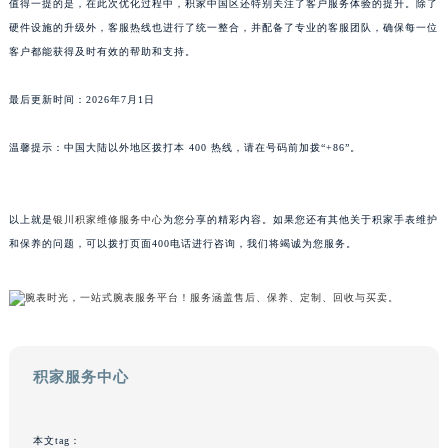
值得一提的是，在此次优化过程中，积家中国区还特别关注了客户服务体验的提升。除了
山东省威海市环翠区新威海路89号振华商厦一楼名表维修积家售后服务中心（需提前预约）
硬件设施的升级外，客服热线也进行了统一整合，并配备了专业的客服团队，确保每一位
山东省潍坊市奎文区东风东街积家售后服务中心（需提前预约）
客户都能获得及时有效的帮助和支持。
山东省枣庄市滕州市北辛路与善国路交叉口积家售后服务中心（需提前预约）
最后更新时间：2026年7月1日
山东省淄博市张店区金晶大道积家售后服务中心（需提前预约）
上海市黄浦区南京东路299号宏伊国际广场写字楼8层806室积家售后服务中心（需提前预约）
温馨提示：中国大陆以外地区拨打本 400 热线，请在号码前加拨“+86”。
上海市徐汇区虹桥路3号港汇中心2座37层3705室积家售后服务中心（需提前预约）
浙江省杭州市上城区钱江路1366号华润大厦A座5层503-5室积家售后服务中心（需提前预约）
浙江省湖州市吴兴区劳动路积家售后服务中心（需提前预约）
以上就是
银川积家维修服务中心
为您分享的精彩内容。如果您还有其他关于积家手表维护
浙江省嘉兴市南湖区广益路705号嘉兴世界贸易中心A座13层1304室积家售后服务中心（需提前预约）
和保养的问题，可以拨打页面400电话进行咨询，我们将竭诚为您服务。
浙江省金华市金东区东市南街777号金华万达广场4号楼22楼2209室积家售后服务中心（需提前预约）
浙江省丽水市莲都区解放街积家售后服务中心（需提前预约）
浙江省宁波市江北区大闸南路500号来福士广场办公楼20层2009室积家售后服务中心（需提前预约）
浙江省衢州市柯城区上街积家售后服务中心（需提前预约）
积家服务中心
浙江省绍兴市越城区胜利东路379号世茂天际中心写字楼8层805室积家售后服务中心（需提前预约）
浙江省舟山市定海区解放东路积家售后服务中心（需提前预约）
澳门特别行政区大堂区议事亭前地（新马路）积家售后服务中心（需提前预约）
本文tag：