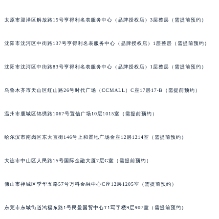
吉林省辽源市龙山区人民大街积家售后服务中心（需提前预约）
太原市迎泽区解放路15号亨得利名表服务中心（品牌授权店）3层整层（需提前预约）
吉林省梅河口市新华街道梅河大街积家售后服务中心（需提前预约）
吉林省四平市铁东区紫气大路与南九经街交汇处积家售后服务中心（需提前预约）
沈阳市沈河区中街路137号亨得利名表服务中心（品牌授权店）1层整层（需提前预约）
吉林省松原市宁江区五环大街积家售后服务中心（需提前预约）
吉林省通化市东昌区环通乡江南大街积家售后服务中心（需提前预约）
沈阳市沈河区中街路83号亨得利名表服务中心（品牌授权店）1层整层（需提前预约）
吉林省延边市延吉市解放路积家售后服务中心（需提前预约）
乌鲁木齐市天山区红山路26号时代广场（CCMALL）C座17层17-B（需提前预约）
辽宁省鞍山市铁东区站前街积家售后服务中心（需提前预约）
辽宁省本溪市平山区胜利路积家售后服务中心（需提前预约）
温州市鹿城区锦绣路1067号置信广场10层1015室（需提前预约）
辽宁省朝阳市双塔区新华路积家售后服务中心（需提前预约）
辽宁省丹东市振兴区七经街积家售后服务中心（需提前预约）
哈尔滨市南岗区东大直街146号上和置地广场金座12层1214室（需提前预约）
辽宁省抚顺市新抚区东一路积家售后服务中心（需提前预约）
辽宁省阜新市海州区解放大街积家售后服务中心（需提前预约）
大连市中山区人民路15号国际金融大厦7层G室（需提前预约）
辽宁省葫芦岛市连山区中央路积家售后服务中心（需提前预约）
佛山市禅城区季华五路57号万科金融中心C座12层1205室（需提前预约）
辽宁省锦州市古塔区中央大街积家售后服务中心（需提前预约）
辽宁省辽阳市白塔区新运大街积家售后服务中心（需提前预约）
东莞市东城街道鸿福东路1号民盈国贸中心T1写字楼9层907室（需提前预约）
辽宁省盘锦市兴隆台区石油大街积家售后服务中心（需提前预约）