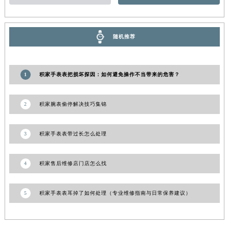
甘肃省合作市人民街积家售后服务中心（需提前预约）
甘肃省嘉峪关市雄关区新华中路积家售后服务中心（需提前预约）
随机推荐
甘肃省金昌市金川区北京路积家售后服务中心（需提前预约）
甘肃省酒泉市肃州区西大街积家售后服务中心（需提前预约）
甘肃省临夏市城南街道团结路积家售后服务中心（需提前预约）
1
积家手表表把损坏探因：如何避免操作不当带来的危害？
甘肃省陇南市武都区人民路积家售后服务中心（需提前预约）
甘肃省平凉市崆峒区西大街积家售后服务中心（需提前预约）
2
积家腕表偷停解决技巧集锦
甘肃省庆阳市西峰区南大街积家售后服务中心（需提前预约）
甘肃省天水市秦州区民主路积家售后服务中心（需提前预约）
3
积家手表表带过长怎么处理
甘肃省武威市凉州区迎宾路积家售后服务中心（需提前预约）
甘肃省张掖市甘州区民乐北路积家售后服务中心（需提前预约）
4
积家售后维修店门店怎么找
宁夏回族自治区固原市原州区文化街积家售后服务中心（需提前预约）
宁夏回族自治区石嘴山市大武口区贺兰山路积家售后服务中心（需提前预约）
5
积家手表表耳掉了如何处理（专业维修指南与日常保养建议）
宁夏回族自治区吴忠市利通区开元大道积家售后服务中心（需提前预约）
宁夏回族自治区银川市兴庆区新华东路97号新百中心C馆一层C1-18号商铺积家售后服务中心（需提前预约）
宁夏回族自治区中卫市沙坡头区鼓楼东街积家售后服务中心（需提前预约）