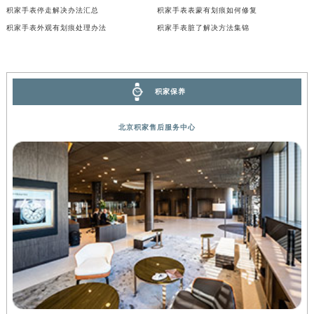
积家手表停走解决办法汇总
积家手表表蒙有划痕如何修复
广西壮族自治区河池市金城江区金城江街道朝阳路积家售后服务中心（需提前预约）
积家手表外观有划痕处理办法
积家手表脏了解决方法集锦
广西壮族自治区贺州市八步区城东街道灵峰南路积家售后服务中心（需提前预约）
广西壮族自治区来宾市兴宾区桂中大道积家售后服务中心（需提前预约）
广西壮族自治区柳州市城中区中山中路积家售后服务中心（需提前预约）
积家保养
广西壮族自治区钦州市钦南区金海湾东大街积家售后服务中心（需提前预约）
广西壮族自治区梧州市万秀区龙湖镇高旺路积家售后服务中心（需提前预约）
北京积家售后服务中心
广西壮族自治区玉林市玉州区金玉路积家售后服务中心（需提前预约）
海南省儋州市儋州市那大镇兰洋北路积家售后服务中心（需提前预约）
海南省东方市八所镇解放西路积家售后服务中心（需提前预约）
海南省琼海市嘉积镇东风路积家售后服务中心（需提前预约）
海南省三沙市西沙区西沙群岛永兴岛北京路积家售后服务中心（需提前预约）
海南省三亚市吉阳区迎宾路积家售后服务中心（需提前预约）
海南省万宁市万城镇解放路积家售后服务中心（需提前预约）
海南省文昌市文城镇教育东路积家售后服务中心（需提前预约）
海南省五指山市通什镇三月三大道积家售后服务中心（需提前预约）
香港特别行政区尖沙咀区油尖旺区广东道积家售后服务中心（需提前预约）