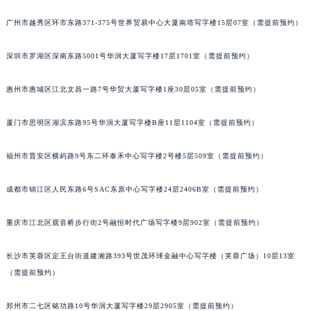
甘肃省兰州市七里河区西津西路16号兰州中心写字楼21层2102室（需提前预约）
广州市越秀区环市东路371-375号世界贸易中心大厦南塔写字楼15层07室（需提前预约）
重庆市解放碑渝中区民权路28号英利国际金融中心写字楼20层01室（需提前预约）
黑龙江省大庆市萨尔图区会战大街积家售后服务中心（需提前预约）
深圳市罗湖区深南东路5001号华润大厦写字楼17层1701室（需提前预约）
黑龙江省鹤岗市向阳区红军路积家售后服务中心（需提前预约）
惠州市惠城区江北文昌一路7号华贸大厦写字楼1座30层05室（需提前预约）
黑龙江省黑河市爱辉区中央街积家售后服务中心（需提前预约）
黑龙江省鸡西市鸡冠区红军路积家售后服务中心（需提前预约）
厦门市思明区湖滨东路95号华润大厦写字楼B座11层1104室（需提前预约）
黑龙江省佳木斯市向阳区长安路积家售后服务中心（需提前预约）
黑龙江省牡丹江市东安区太平路积家售后服务中心（需提前预约）
福州市晋安区横屿路9号东二环泰禾中心写字楼2号楼5层509室（需提前预约）
黑龙江省七台河市桃山区大同街积家售后服务中心（需提前预约）
黑龙江省齐齐哈尔市龙沙区龙华路积家售后服务中心（需提前预约）
成都市锦江区人民东路6号SAC东原中心写字楼24层2406B室（需提前预约）
黑龙江省双鸭山市尖山区新兴大街积家售后服务中心（需提前预约）
重庆市江北区观音桥步行街2号融恒时代广场写字楼9层902室（需提前预约）
黑龙江省绥化市北林区新华街与康庄路交叉口积家售后服务中心（需提前预约）
黑龙江省伊春市伊美区通河路积家售后服务中心（需提前预约）
长沙市芙蓉区定王台街道建湘路393号世茂环球金融中心写字楼（芙蓉广场）10层13室
吉林省白城市洮北区明仁南街积家售后服务中心（需提前预约）
（需提前预约）
吉林省白山市浑江区浑江大街积家售后服务中心（需提前预约）
吉林省吉林市船营区河南街积家售后服务中心（需提前预约）
郑州市二七区铭功路10号华润大厦写字楼29层2905室（需提前预约）