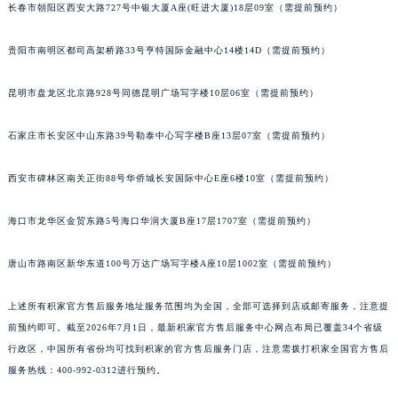
长春市朝阳区西安大路727号中银大厦A座(旺进大厦)18层09室（需提前预约）
内蒙古自治区锡林郭勒盟市锡林浩特市光明街与额尔敦路交叉口积家售后服务中心（需提前预约）
内蒙古自治区兴安盟市乌兰浩特市兴安大街积家售后服务中心（需提前预约）
贵阳市南明区都司高架桥路33号亨特国际金融中心14楼14D（需提前预约）
山西省大同市平城区迎宾街积家售后服务中心（需提前预约）
山西省晋城市城区黄华街积家售后服务中心（需提前预约）
昆明市盘龙区北京路928号同德昆明广场写字楼10层06室（需提前预约）
山西省晋中市榆次区顺城街积家售后服务中心（需提前预约）
石家庄市长安区中山东路39号勒泰中心写字楼B座13层07室（需提前预约）
山西省临汾市尧都区解放路积家售后服务中心（需提前预约）
山西省吕梁市离石区永宁中路与建设街交叉口积家售后服务中心（需提前预约）
西安市碑林区南关正街88号华侨城长安国际中心E座6楼10室（需提前预约）
山西省朔州市朔城区怡西路与鄯阳西街交汇处积家售后服务中心（需提前预约）
山西省忻州市忻府区和平东街与七一南路交叉口积家售后服务中心（需提前预约）
海口市龙华区金贸东路5号海口华润大厦B座17层1707室（需提前预约）
山西省阳泉市郊区平阳东街与新城大道交叉口积家售后服务中心（需提前预约）
唐山市路南区新华东道100号万达广场写字楼A座10层1002室（需提前预约）
山西省运城市盐湖区河东街积家售后服务中心（需提前预约）
山西省长治市潞州区英雄中路积家售后服务中心（需提前预约）
上述所有积家官方售后服务地址服务范围均为全国，全部可选择到店或邮寄服务，注意提
山西省太原市迎泽区迎泽街道解放路15号亨得利名表维修授权店3楼积家售后服务中心（需提前预约）
前预约即可。截至2026年7月1日，最新积家官方售后服务中心网点布局已覆盖34个省级
天津市和平区赤峰道136号天津国际金融中心26层2603室积家售后服务中心（需提前预约）
行政区，中国所有省份均可找到积家的官方售后服务门店，注意需拨打积家全国官方售后
安徽省安庆市迎江区人民路积家售后服务中心（需提前预约）
服务热线：400-992-0312进行预约。
安徽省蚌埠市蚌山区淮河路积家售后服务中心（需提前预约）