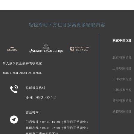
青海省果洛藏族自治州玛沁县团结路积家售后服务中心（需提前预约）
青海省海北藏族自治州海晏县将军路积家售后服务中心（需提前预约）
青海省海东市乐都区滨河路积家售后服务中心（需提前预约）
轻轻滑动下方栏目探索更多精彩内容
青海省海南藏族自治州共和县青海湖大街积家售后服务中心（需提前预约）
青海省海西蒙古族藏族自治州德令哈市柴达木路积家售后服务中心（需提前预约）
积家中国区服
青海省黄南藏族自治州同仁市德合隆路积家售后服务中心（需提前预约）
青海省西宁市城西区海湖新区西关大道积家售后服务中心（需提前预约）
北京积家维修
加入成为真正的钟表收藏家
青海省玉树藏族自治州结古镇胜利路积家售后服务中心（需提前预约）
上海积家维修
陕西省安康市汉滨区金州路积家售后服务中心（需提前预约）
Join a real clock collector.
天津积家维修
陕西省宝鸡市渭滨区经二路积家售后服务中心（需提前预约）

总部服务热线
陕西省汉中市汉台区北大街积家售后服务中心（需提前预约）
广州积家维修
400-992-0312
陕西省商洛市商州区州城街积家售后服务中心（需提前预约）
深圳积家维修
陕西省铜川市王益区红旗街积家售后服务中心（需提前预约）
成都积家维修
营业时间：
陕西省渭南市临渭区东风大街积家售后服务中心（需提前预约）

门店营业：09:00-19:30（节假日正常营业）
陕西省咸阳市秦都区沣西新城统一西路与白马河路交汇处积家售后服务中心（需提前预约）
客服在线：08:00-22:00（节假日正常营业）
陕西省延安市宝塔区中心街积家售后服务中心（需提前预约）
客服及门店节假日不休