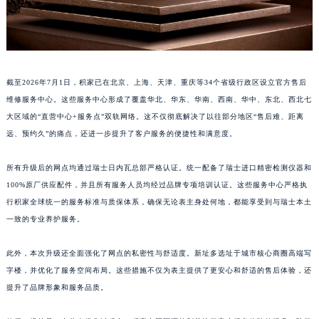
江西省景德镇市珠山区珠山中路积家售后服务中心（需提前预约）
江西省九江市浔阳区浔阳路积家售后服务中心（需提前预约）
江西省南昌市红谷滩新区红谷中大道998号绿地双子塔（中央广场）A1座办公楼14层1407室积家售后服务中心（需提前预约）
江西省萍乡市安源区萍安北大道与康庄路交叉口积家售后服务中心（需提前预约）
截至2026年7月1日，积家已在北京、上海、天津、重庆等34个省级行政区设立官方售后
江西省上饶市信州区滨江西路积家售后服务中心（需提前预约）
维修服务中心。这些服务中心形成了覆盖华北、华东、华南、西南、华中、东北、西北七
江西省新余市渝水区北湖西路积家售后服务中心（需提前预约）
大区域的“直营中心+服务点”双轨网络。这不仅彻底解决了以往部分地区“售后难、距离
江西省宜春市袁州区中山中路积家售后服务中心（需提前预约）
远、预约久”的痛点，还进一步提升了客户服务的便捷性和满意度。
江西省鹰潭市月湖区胜利东路积家售后服务中心（需提前预约）
所有升级后的网点均通过瑞士日内瓦总部严格认证。统一配备了瑞士进口精密检测仪器和
山东省德州市德城区东风中路积家售后服务中心（需提前预约）
100%原厂供应配件，并且所有服务人员均经过品牌专项培训认证。这些服务中心严格执
山东省东营市东营区济南路积家售后服务中心（需提前预约）
行积家全球统一的服务标准与质保体系，确保无论表主身处何地，都能享受到与瑞士本土
山东省济南市历下区经十路11111号华润中心写字楼（万象城）15层1508室积家售后服务中心（需提前预约）
一致的专业养护服务。
山东省济宁市任城区太白楼路积家售后服务中心（需提前预约）
山东省莱芜市文化南路8号银座商城名表维修一楼名表维修积家售后服务中心（需提前预约）
此外，本次升级还全面强化了网点的私密性与舒适度。新址多选址于城市核心商圈高端写
字楼，并优化了服务空间布局。这些措施不仅为表主提供了更安心和舒适的售后体验，还
山东省临沂市兰山区解放路积家售后服务中心（需提前预约）
提升了品牌形象和服务品质。
山东省日照市东港区烟台路积家售后服务中心（需提前预约）
山东省泰安市泰山区财源街道泰山大街积家售后服务中心（需提前预约）