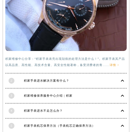
河南省信阳市浉河区东方红大道积家售后服务中心（需提前预约）
河南省许昌市魏都区建安大道与八龙路交叉口积家售后服务中心（需提前预约）
河南省郑州市二七区民主路10号华润大厦29层2905室积家售后服务中心（需提前预约）
河南省周口市川汇区七一路积家售后服务中心（需提前预约）
河南省驻马店市驿城区乐山大道与置地大道交叉口积家售后服务中心（需提前预约）
湖北省鄂州市鄂城区文星大道积家售后服务中心（需提前预约）
湖北省黄冈市黄州区赤壁大道积家售后服务中心（需提前预约）
积家维修中心分享：“积家手表表壳出现划痕的处理方法是什么！”。积家手表其产品
湖北省黄石市黄石港区武汉路积家售后服务中心（需提前预约）
以高品质、高性能、高技术含量、高安全性能著称，备受消费者的青......
详情 >
湖北省荆门市东宝中天街步行街积家售后服务中心（需提前预约）
湖北省荆州市荆州区荆中路积家售后服务中心（需提前预约）
2
积家手表进水解决方案有什么？
湖北省十堰市茅箭区人民北路积家售后服务中心（需提前预约）
3
积家维修保养服务中心介绍 | 积家
湖北省随州市曾都区青年路积家售后服务中心（需提前预约）
湖北省咸宁市咸安区长安大道积家售后服务中心（需提前预约）
4
积家手表进水不走怎么办？
湖北省襄阳市樊城区长虹路与人民路交叉口积家售后服务中心（需提前预约）
湖北省孝感市孝南区复兴大道积家售后服务中心（需提前预约）
5
积家手表机芯保养方法（手表机芯正确保养方法）
湖北省宜昌市西陵区夷陵大道与港窑路积家售后服务中心（需提前预约）