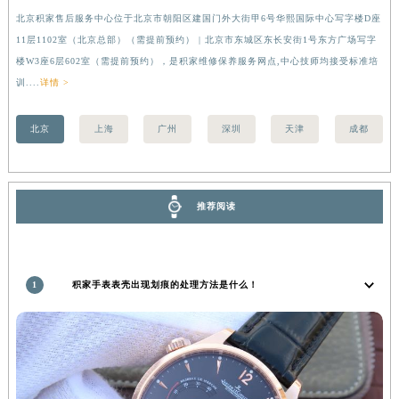
香港特别行政区金钟区中西区金钟道积家售后服务中心（需提前预约）
北京积家售后服务中心位于北京市朝阳区建国门外大街甲6号华熙国际中心写字楼D座
上
11层1102室（北京总部）（需提前预约） | 北京市东城区东长安街1号东方广场写字
（
香港特别行政区九龙区油尖旺区弥敦道积家售后服务中心（需提前预约）
楼W3座6层602室（需提前预约），是积家维修保养服务网点,中心技师均接受标准培
前
香港特别行政区铜锣湾区湾仔区轩尼诗道积家售后服务中心（需提前预约）
训....
详情 >
河南省安阳市文峰区解放大道积家售后服务中心（需提前预约）
河南省鹤壁市淇滨区九州路积家售后服务中心（需提前预约）
北京
上海
广州
深圳
天津
成都
河南省济源市沁园街道济水大道积家售后服务中心（需提前预约）
河南省焦作市解放区解放路积家售后服务中心（需提前预约）
河南省开封市鼓楼区中山路积家售后服务中心（需提前预约）
推荐阅读
河南省洛阳市西工区中州中路与解放路交叉口积家售后服务中心（需提前预约）
河南省漯河市源汇区交通路积家售后服务中心（需提前预约）
河南省南阳市宛城区范蠡东路与南都路交叉口积家售后服务中心（需提前预约）
1
积家手表表壳出现划痕的处理方法是什么！
河南省平顶山市卫东区建设路积家售后服务中心（需提前预约）
河南省濮阳市大华龙区开州路绿城路交叉口积家售后服务中心（需提前预约）
河南省三门峡市湖滨区和平路积家售后服务中心（需提前预约）
河南省商丘市梁园区神火大道积家售后服务中心（需提前预约）
河南省新乡市红旗区人民路积家售后服务中心（需提前预约）