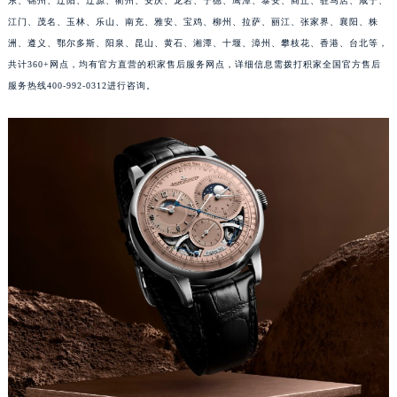
东、锦州、辽阳、辽源、衢州、安庆、龙岩、宁德、鹰潭、泰安、商丘、驻马店、咸宁、
福建省莆田市城厢区霞林街道荔华东大道积家售后服务中心（需提前预约）
江门、茂名、玉林、乐山、南充、雅安、宝鸡、柳州、拉萨、丽江、张家界、襄阳、株
福建省三明市三元区东乾二路积家售后服务中心（需提前预约）
洲、遵义、鄂尔多斯、阳泉、昆山、黄石、湘潭、十堰、漳州、攀枝花、香港、台北等，
共计360+网点，均有官方直营的积家售后服务网点，详细信息需拨打积家全国官方售后
福建省漳州市龙文区步港路积家售后服务中心（需提前预约）
服务热线400-992-0312进行咨询。
江苏省常州市新北区龙锦路1590号现代传媒中心5号楼10层1008室积家售后服务中心（需提前预约）
江苏省淮安市清江浦区淮海北路积家售后服务中心（需提前预约）
江苏省连云港市海州区通灌北路积家售后服务中心（需提前预约）
江苏省南京市秦淮区中山南路1号南京中心22层22-C1-C3室积家售后服务中心（需提前预约）
江苏省宿迁市宿城区西湖路积家售后服务中心（需提前预约）
江苏省泰州市海陵区永定东路399号置地商务中心东塔（华润万象城）17层1706室积家售后服务中心（需提前预约）
江苏省徐州市鼓楼区淮海东路29号苏宁广场IFC国际金融中心35层3508室积家售后服务中心（需提前预约）
江苏省盐城市盐都区世纪大道5号盐城金融城写字楼1号楼16层1604室积家售后服务中心（需提前预约）
江苏省扬州市邗江区国展路29号星耀天地写字楼1号楼18层1803室积家售后服务中心（需提前预约）
江苏省镇江市京口区中山东路积家售后服务中心（需提前预约）
江西省抚州市临川区赣东大道积家售后服务中心（需提前预约）
江西省赣州市章贡区文清路积家售后服务中心（需提前预约）
江西省吉安市吉州区井冈山大道积家售后服务中心（需提前预约）