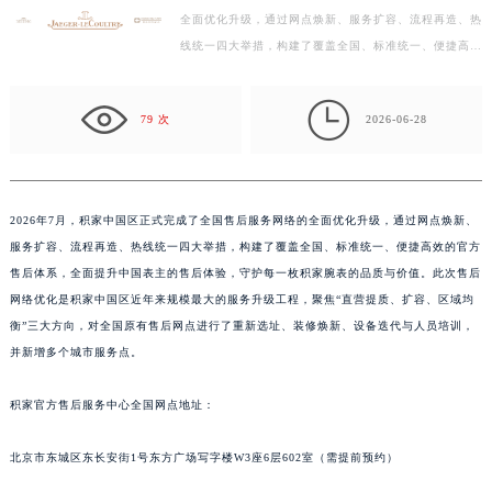
全面优化升级，通过网点焕新、服务扩容、流程再造、热
徐州市鼓楼区淮海东路29号苏宁广场IFC国际金融中心写字楼35层3508室（需提前预约）
线统一四大举措，构建了覆盖全国、标准统一、便捷高效
扬州市邗江区国展路29号星耀天地写字楼1号楼18层1803室（需提前预约）
的官方售后体系，全面提升中国表主的售后体验，守护
盐城市盐都区世纪大道5号盐城金融城写字楼1号楼16层1604室（需提前预约）
每…

泰州市海陵区永定东路399号置地商务中心东塔写字楼（华润万象城）17层1706室（需提前预约）
79 次
2026-06-28
宁波市江北区大闸南路500号来福士广场办公楼20层2009室（需提前预约）
杭州市上城区钱江路1366号华润大厦写字楼A座5层503-5室（需提前预约）
金华市金东区东市南街777号金华万达广场写字楼4号楼22层2209室（需提前预约）
2026年7月，积家中国区正式完成了全国售后服务网络的全面优化升级，通过网点焕新、
绍兴市越城区胜利东路379号世茂天际中心写字楼8层805室（需提前预约）
服务扩容、流程再造、热线统一四大举措，构建了覆盖全国、标准统一、便捷高效的官方
嘉兴市南湖区广益路705号嘉兴世界贸易中心写字楼A座13层1304室（需提前预约）
售后体系，全面提升中国表主的售后体验，守护每一枚积家腕表的品质与价值。此次售后
南昌市红谷滩新区红谷中大道998号绿地双子塔（中央广场）A1座办公楼14层07室（需提前预约）
网络优化是积家中国区近年来规模最大的服务升级工程，聚焦“直营提质、扩容、区域均
衡”三大方向，对全国原有售后网点进行了重新选址、装修焕新、设备迭代与人员培训，
济南市历下区经十路11111号华润中心写字楼（万象城）15层1508室（需提前预约）
并新增多个城市服务点。
广州市天河区天河路230号万菱汇国际中心写字楼A塔7层704室（需提前预约）
广州市越秀区环市东路371-375号世界贸易中心大厦南塔写字楼15层07室（需提前预约）
积家官方售后服务中心全国网点地址：
深圳市罗湖区深南东路5001号华润大厦写字楼17层1701室（需提前预约）
惠州市惠城区江北文昌一路7号华贸大厦写字楼1座30层05室（需提前预约）
北京市东城区东长安街1号东方广场写字楼W3座6层602室（需提前预约）
厦门市思明区湖滨东路95号华润大厦写字楼B座11层1104室（需提前预约）