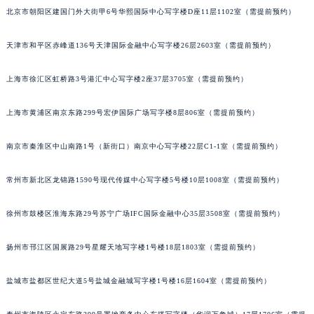
北京市朝阳区建国门外大街甲6号华熙国际中心写字楼D座11层1102室（需提前预约）
福州市鼓楼区五四路128-1号恒力城写字楼15层03室（需提前预约）
成都市锦江区人民东路6号SAC东原中心写字楼24层2406B室（需提前预约）
天津市和平区赤峰道136号天津国际金融中心写字楼26层2603室（需提前预约）
重庆市江北区观音桥步行街2号融恒时代广场写字楼9层902室（需提前预约）
长沙市芙蓉区定王台街道建湘路393号世茂环球金融中心写字楼（芙蓉广场）10层13室（需提前预约）
上海市徐汇区虹桥路3号港汇中心写字楼2座37层3705室（需提前预约）
郑州市二七区铭功路10号华润大厦写字楼29层2905室（需提前预约）
太原市迎泽区解放路15号亨得利名表服务中心（品牌授权店）3层整层（需提前预约）
上海市黄浦区南京东路299号宏伊国际广场写字楼8层806室（需提前预约）
沈阳市沈河区中街路137号亨得利名表服务中心（品牌授权店）1层整层（需提前预约）
南京市秦淮区中山南路1号（新街口）南京中心写字楼22层C1-1室（需提前预约）
沈阳市沈河区中街路83号亨得利名表服务中心（品牌授权店）1层整层（需提前预约）
乌鲁木齐市天山区红山路26号时代广场（CCMALL）C座17层17-B（需提前预约）
常州市新北区龙锦路1590号现代传媒中心写字楼5号楼10层1008室（需提前预约）
温州市鹿城区锦绣路1067号置信广场10层1015室（需提前预约）
哈尔滨市道里区友谊西路600号富力中心T2座写字楼29层03室（需提前预约）
徐州市鼓楼区淮海东路29号苏宁广场IFC国际金融中心35层3508室（需提前预约）
大连市中山区人民路15号国际金融大厦7层G室（需提前预约）
扬州市邗江区国展路29号星耀天地写字楼1号楼18层1803室（需提前预约）
佛山市禅城区季华五路57号万科金融中心C座12层1205室（需提前预约）
东莞市东城街道鸿福东路1号民盈国贸中心T1写字楼9层907室（需提前预约）
盐城市盐都区世纪大道5号盐城金融城写字楼1号楼16层1604室（需提前预约）
无锡市梁溪区人民中路139号恒隆广场写字楼1座11层1104室（需提前预约）
南通市崇川区工农路57号圆融广场写字楼16层1603室（需提前预约）