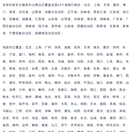
目前
积家售后
服务中心网点已覆盖全国34个省级行政区：北京、上海、天津、重庆、澳
安徽省亳州市谯城区魏武大道积家售后服务中心（需提前预约）
门、香港、河北省、山西省、内蒙古自治区、辽宁省、吉林省、黑龙江省、江苏省、浙江
安徽省池州市贵池区长江路积家售后服务中心（需提前预约）
省、安徽省、福建省、江西省、山东省、台湾省、河南省、湖北省、湖南省、广东省、广
安徽省滁州市琅琊区南谯北路积家售后服务中心（需提前预约）
西壮族自治区、海南省、四川省、贵州省、云南省、西藏自治区、陕西省、甘肃省、青海
安徽省阜阳市颍州区颍州北路积家售后服务中心（需提前预约）
省、宁夏回族自治区、新疆维吾尔自治区；
安徽省淮北市相山区淮海路积家售后服务中心（需提前预约）
安徽省淮南市田家庵区国庆中路积家售后服务中心（需提前预约）
地级市已覆盖：北京、上海、广州、深圳、成都、杭州、天津、南京、重庆、郑州、长
沙、宁波、厦门、福州、南昌、金华、嘉兴、扬州、常州、绍兴、徐州、盐城、泰州、济
安徽省黄山市屯溪区黄山西路积家售后服务中心（需提前预约）
南、惠州、苏州、武汉、西安、青岛、无锡、温州、沈阳、大连、海口、三亚、佛山、东
安徽省六安市金安区解放中路积家售后服务中心（需提前预约）
莞、珠海、哈尔滨、合肥、昆明、太原、石家庄、南宁、南通、长春、烟台、唐山、廊
安徽省马鞍山市雨山区湖南西路积家售后服务中心（需提前预约）
坊、保定、贵阳、泉州、台州、湖州、中山、乌鲁木齐、洛阳、邯郸、秦皇岛、澳门、西
安徽省宿州市埇桥区人民中路积家售后服务中心（需提前预约）
宁、潍坊、呼和浩特、沧州、鞍山、赣州、临沂、岳阳、平顶山、镇江、桂林、芜湖、汕
安徽省铜陵市铜官区石城大道积家售后服务中心（需提前预约）
头、淄博、兰州、银川、郴州、大庆、张家口、衡阳、焦作、周口、邵阳、亳州、新乡、
安徽省芜湖市镜湖区中山路步行街积家售后服务中心（需提前预约）
衡水、牡丹江、德州、聊城、包头、淮安、宜昌、许昌、邢台、宿迁、丽水、蚌埠、上
饶、晋中、葫芦岛、四平、宜春、滁州、大同、舟山、绵阳、天水、德阳、承德、绥化、
安徽省宣城市宣州区叠嶂西路积家售后服务中心（需提前预约）
马鞍山、三明、滨州、黄冈、赤峰、荆州、通化、鸡西、佳木斯、黑河、连云港、阜阳、
福建省龙岩市新罗区九一南路积家售后服务中心（需提前预约）
吉安、枣庄、永州、清远、揭阳、梧州、渭南、延安、长治、运城、淮南、莆田、荆门、
福建省南平市建阳区人民西路积家售后服务中心（需提前预约）
益阳、梅州、达州、榆林、威海、九江、济宁、齐齐哈尔、南阳、常德、呼伦贝尔、丹
福建省宁德市蕉城区天湖东路积家售后服务中心（需提前预约）