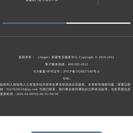
陕西省榆林市榆阳区长兴路积家售后服务中心（需提前预约）
新疆维吾尔自治区阿克苏市东大街积家售后服务中心（需提前预约）
新疆维吾尔自治区阿拉尔市胜利大道积家售后服务中心（需提前预约）
新疆维吾尔自治区阿拉山口市友好路积家售后服务中心（需提前预约）
新疆维吾尔自治区阿勒泰市解放路积家售后服务中心（需提前预约）
新疆维吾尔自治区阿图什市光明路积家售后服务中心（需提前预约）
新疆维吾尔自治区白杨市军垦路积家售后服务中心（需提前预约）
版权所有：
（Jaeger）
积家售后服务中心
Copyright © 2018-2032
新疆维吾尔自治区北屯市团结路积家售后服务中心（需提前预约）
客户服务热线：400-992-0312
ICP备案/许可证号：沪ICP备2026027566号-3
新疆维吾尔自治区博乐市博乐市北京路积家售后服务中心（需提前预约）
XML
新疆维吾尔自治区昌吉市延安北路积家售后服务中心（需提前预约）
如权利人或知情人士发现本站内容存在事实错误或涉及版权、名誉权等侵权问题，请通过邮
新疆维吾尔自治区阜康市博峰路积家售后服务中心（需提前预约）
箱：2557628530@qq.com 与我们联系，我们将在收到通知后立即依法处理。当前页面信息
更新时间：2026-08-09T05:06:35+08:00
新疆维吾尔自治区哈密市伊州区建国北路积家售后服务中心（需提前预约）
新疆维吾尔自治区和田市和田市北京西路积家售后服务中心（需提前预约）
新疆维吾尔自治区胡杨河市胡杨河市胡杨路积家售后服务中心（需提前预约）
新疆维吾尔自治区霍尔果斯市亚欧北路积家售后服务中心（需提前预约）
新疆维吾尔自治区喀什市解放北路积家售后服务中心（需提前预约）