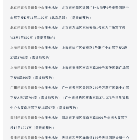
澳门特别行政区风顺堂区南湾大马路积家售后服务中心（需提前预约）
北京积家售后服务中心
服务地址：北京市朝阳区建国门外大街甲6号华熙国际中
澳门特别行政区花地玛堂区关闸广场积家售后服务中心（需提前预约）
心写字楼D座11层1102室（北京总部）（需提前预约）
澳门特别行政区花王堂区大三巴商圈积家售后服务中心（需提前预约）
北京积家售后服务中心
服务地址：北京市东城区东长安街1号东方广场写字楼
澳门特别行政区嘉模堂区官也街积家售后服务中心（需提前预约）
W3座6层602室（需提前预约）
澳门省路氹城市金光大道积家售后服务中心（需提前预约）
上海积家售后服务中心
服务地址：上海市徐汇区虹桥路3号港汇中心写字楼2座
澳门特别行政区望德堂区塔石广场积家售后服务中心（需提前预约）
37层3705室（需提前预约）
福建省福州市鼓楼区五四路128-1号恒力城写字楼15层03室积家售后服务中心（需提前预约）
福建省厦门市思明区湖滨东路95号万象城华润大厦B座11层1104室积家售后服务中心（需提前预约）
上海积家售后服务中心
服务地址：上海市黄浦区南京东路299号宏伊国际广场写
广东省潮州市潮安区新风路与潮汕路交汇处积家售后服务中心（需提前预约）
字楼8层806室（需提前预约）
广东省广州市天河区天河路230号万菱汇国际中心A塔7层704室积家售后服务中心（需提前预约）
广州积家售后服务中心
服务地址：广州市天河区天河路230号万菱汇国际中心写
广东省广州市越秀区环市东路371-375号世界贸易中心大厦南塔15层1507室积家售后服务中心（需提前预约）
字楼A塔7层704室（需提前预约） | 广州市越秀区环市东路371-375号世界贸易
广东省河源市源城区越王大道积家售后服务中心（需提前预约）
中心大厦南塔写字楼15层07室（需提前预约）
广东省惠州市惠城区江北文昌一路7号华贸大厦1座30层3005室积家售后服务中心（需提前预约）
深圳积家售后服务中心
服务地址：深圳市罗湖区深南东路5001号华润大厦写字
广东省江门市蓬江区广场西路积家售后服务中心（需提前预约）
楼17层1701室（需提前预约）
广东省揭阳市榕城进贤门步行街积家售后服务中心（需提前预约）
广东省茂名市电白区水东街道迎宾大道积家售后服务中心（需提前预约）
天津积家售后服务中心
服务地址：天津市和平区赤峰道136号天津国际金融中心