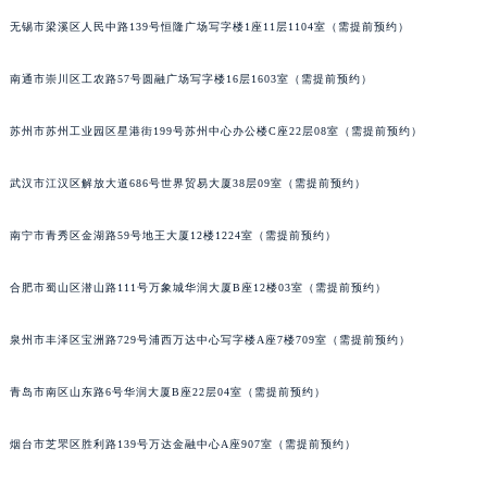
辽宁省铁岭市银州区南马路积家售后服务中心（需提前预约）
无锡市梁溪区人民中路139号恒隆广场写字楼1座11层1104室（需提前预约）
辽宁省营口市站前区市府路与渤海大街交叉口积家售后服务中心（需提前预约）
南通市崇川区工农路57号圆融广场写字楼16层1603室（需提前预约）
辽宁省沈阳市沈河区中街路137号亨得利名表维修授权店1楼积家售后服务中心（需提前预约）
辽宁省沈阳市沈河区中街路83号亨得利名表维修授权店1楼积家售后服务中心（需提前预约）
苏州市苏州工业园区星港街199号苏州中心办公楼C座22层08室（需提前预约）
北京市朝阳区建国门外大街甲6号华熙国际中心D座11层1102室积家售后服务中心（北京总部）（需提前预约）
北京市东城区东长安街1号王府井东方广场W3座6层602室积家售后服务中心（需提前预约）
武汉市江汉区解放大道686号世界贸易大厦38层09室（需提前预约）
河北省保定市竞秀区朝阳北大街北国先天下积家售后服务中心（需提前预约）
内蒙古自治区阿拉善盟市左旗土尔扈特大街积家售后服务中心（需提前预约）
南宁市青秀区金湖路59号地王大厦12楼1224室（需提前预约）
内蒙古自治区巴彦淖尔市临河区新华街积家售后服务中心（需提前预约）
合肥市蜀山区潜山路111号万象城华润大厦B座12楼03室（需提前预约）
内蒙古自治区包头市青山区幸福路甲3号王府井百货名表维修积家售后服务中心（需提前预约）
内蒙古自治区赤峰市红山区哈达街积家售后服务中心（需提前预约）
泉州市丰泽区宝洲路729号浦西万达中心写字楼A座7楼709室（需提前预约）
内蒙古自治区鄂尔多斯市东胜区伊金霍洛街积家售后服务中心（需提前预约）
内蒙古自治区呼伦贝尔市海拉尔区中央街积家售后服务中心（需提前预约）
青岛市南区山东路6号华润大厦B座22层04室（需提前预约）
内蒙古自治区通辽市科尔沁区明仁大街积家售后服务中心（需提前预约）
烟台市芝罘区胜利路139号万达金融中心A座907室（需提前预约）
内蒙古自治区乌海市海勃湾区人民南路积家售后服务中心（需提前预约）
内蒙古自治区乌兰察布市集宁区恩和大街积家售后服务中心（需提前预约）