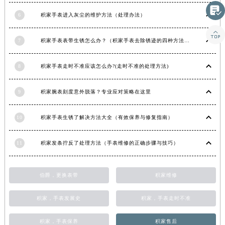

湖南省常德市武陵区人民路积家售后服务中心（需提前预约）
6
积家手表进入灰尘的维护方法（处理办法）
湖南省郴州市北湖区国庆北路积家售后服务中心（需提前预约）

湖南省衡阳市雁峰区解放路积家售后服务中心（需提前预约）
7
积家手表表带生锈怎么办？（积家手表去除锈迹的四种方法）
湖南省怀化市鹤城区迎丰中路积家售后服务中心（需提前预约）
湖南省娄底市娄星区长青街积家售后服务中心（需提前预约）
8
积家手表走时不准应该怎么办?(走时不准的处理方法)
湖南省邵阳市双清区东风路积家售后服务中心（需提前预约）
9
积家腕表刻度意外脱落？专业应对策略在这里
湖南省湘潭市雨湖区莲城大道积家售后服务中心（需提前预约）
湖南省益阳市赫山区桃花仑路积家售后服务中心（需提前预约）
10
积家手表生锈了解决方法大全（有效保养与修复指南）
湖南省永州市冷水滩区永州大道与中兴路交叉口积家售后服务中心（需提前预约）
湖南省岳阳市岳阳楼区东茅岭路积家售后服务中心（需提前预约）
11
积家发条拧反了处理方法（手表维修的正确步骤与技巧）
湖南省张家界市永定区解放路积家售后服务中心（需提前预约）
湖南省长沙市芙蓉区建湘路393号世茂环球金融中心写字楼10层1013室积家售后服务中心（需提前预约）
伯爵，更换表带
积家维修
湖南省株洲市芦淞区建设南路积家售后服务中心（需提前预约）
甘肃省白银市白银区北京路积家售后服务中心（需提前预约）
积家，手表发展史
积家，手表走时不准
甘肃省定西市安定区解放路积家售后服务中心（需提前预约）
甘肃省敦煌市沙州镇阳关中路积家售后服务中心（需提前预约）
积家，手表保养
积家售后