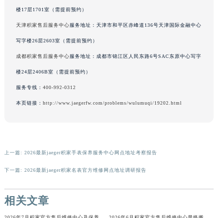
澳门特别行政区风顺堂区南湾大马路积家售后服务中心（需提前预约）
楼17层1701室（需提前预约）
澳门特别行政区花地玛堂区关闸广场积家售后服务中心（需提前预约）
天津积家售后服务中心
服务地址：天津市和平区赤峰道136号天津国际金融中心
澳门特别行政区花王堂区大三巴商圈积家售后服务中心（需提前预约）
写字楼26层2603室（需提前预约）
澳门特别行政区嘉模堂区官也街积家售后服务中心（需提前预约）
成都积家售后服务中心
服务地址：成都市锦江区人民东路6号SAC东原中心写字
澳门省路氹城市金光大道积家售后服务中心（需提前预约）
楼24层2406B室（需提前预约）
澳门特别行政区望德堂区塔石广场积家售后服务中心（需提前预约）
服务专线：
400-992-0312
福建省福州市鼓楼区五四路128-1号恒力城写字楼15层03室积家售后服务中心（需提前预约）
本页链接：
http://www.jaegerfw.com/problems/wulumuqi/19202.html
福建省厦门市思明区湖滨东路95号万象城华润大厦B座11层1104室积家售后服务中心（需提前预约）
广东省潮州市潮安区新风路与潮汕路交汇处积家售后服务中心（需提前预约）
广东省广州市天河区天河路230号万菱汇国际中心A塔7层704室积家售后服务中心（需提前预约）
广东省广州市越秀区环市东路371-375号世界贸易中心大厦南塔15层1507室积家售后服务中心（需提前预约）
上一篇:
2026最新jaeger积家手表保养服务中心网点地址考察报告
广东省河源市源城区越王大道积家售后服务中心（需提前预约）
下一篇:
2026最新jaeger积家名表官方维修网点地址调研报告
广东省惠州市惠城区江北文昌一路7号华贸大厦1座30层3005室积家售后服务中心（需提前预约）
广东省江门市蓬江区广场西路积家售后服务中心（需提前预约）
相关文章
广东省揭阳市榕城进贤门步行街积家售后服务中心（需提前预约）
广东省茂名市电白区水东街道迎宾大道积家售后服务中心（需提前预约）
2026年7月积家官方售后维修中心及保养中心最新动态补充汇总
2026年6月积家官方售后维修中心最终搬迁及保养点新开通知确认最终