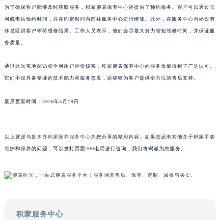
为了确保客户能够及时获取服务，积家腕表保养中心还提供了预约服务。客户可以通过官
江西省景德镇市珠山区珠山中路积家售后服务中心（需提前预约）
网或电话预约时间，并在约定时间内前往服务中心进行维修。此外，在服务中心内还设有
江西省九江市浔阳区浔阳路积家售后服务中心（需提前预约）
休息区供客户等待维修结果。工作人员表示，他们会尽最大努力缩短维修时间，并保证服
江西省南昌市红谷滩新区红谷中大道998号绿地双子塔（中央广场）A1座办公楼14层1407室积家售后服务中心（需提前预约）
务质量。
江西省萍乡市安源区萍安北大道与康庄路交叉口积家售后服务中心（需提前预约）
江西省上饶市信州区滨江西路积家售后服务中心（需提前预约）
通过此次实地探访和全网用户评价核实，积家腕表保养中心的服务质量得到了广泛认可。
它们不仅具备专业的技术能力和服务态度，还能够为客户提供全方位的售后支持。
江西省新余市渝水区北湖西路积家售后服务中心（需提前预约）
江西省宜春市袁州区中山中路积家售后服务中心（需提前预约）
最后更新时间：2026年5月19日
江西省鹰潭市月湖区胜利东路积家售后服务中心（需提前预约）
山东省德州市德城区东风中路积家售后服务中心（需提前预约）
山东省东营市东营区济南路积家售后服务中心（需提前预约）
以上就是
乌鲁木齐积家保养服务中心
为您分享的精彩内容。如果您还有其他关于积家手表
山东省济南市历下区经十路11111号华润中心写字楼（万象城）15层1508室积家售后服务中心（需提前预约）
维护和保养的问题，可以拨打页面400电话进行咨询，我们将竭诚为您服务。
山东省济宁市任城区太白楼路积家售后服务中心（需提前预约）
山东省莱芜市文化南路8号银座商城名表维修一楼名表维修积家售后服务中心（需提前预约）
山东省临沂市兰山区解放路积家售后服务中心（需提前预约）
山东省日照市东港区烟台路积家售后服务中心（需提前预约）
积家服务中心
山东省泰安市泰山区财源街道泰山大街积家售后服务中心（需提前预约）