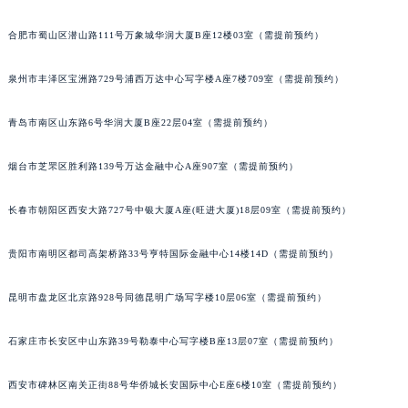
内蒙古自治区锡林郭勒盟市锡林浩特市光明街与额尔敦路交叉口积家售后服务中心（需提前预约）
合肥市蜀山区潜山路111号万象城华润大厦B座12楼03室（需提前预约）
内蒙古自治区兴安盟市乌兰浩特市兴安大街积家售后服务中心（需提前预约）
山西省大同市平城区迎宾街积家售后服务中心（需提前预约）
泉州市丰泽区宝洲路729号浦西万达中心写字楼A座7楼709室（需提前预约）
山西省晋城市城区黄华街积家售后服务中心（需提前预约）
山西省晋中市榆次区顺城街积家售后服务中心（需提前预约）
青岛市南区山东路6号华润大厦B座22层04室（需提前预约）
山西省临汾市尧都区解放路积家售后服务中心（需提前预约）
烟台市芝罘区胜利路139号万达金融中心A座907室（需提前预约）
山西省吕梁市离石区永宁中路与建设街交叉口积家售后服务中心（需提前预约）
山西省朔州市朔城区怡西路与鄯阳西街交汇处积家售后服务中心（需提前预约）
长春市朝阳区西安大路727号中银大厦A座(旺进大厦)18层09室（需提前预约）
山西省忻州市忻府区和平东街与七一南路交叉口积家售后服务中心（需提前预约）
山西省阳泉市郊区平阳东街与新城大道交叉口积家售后服务中心（需提前预约）
贵阳市南明区都司高架桥路33号亨特国际金融中心14楼14D（需提前预约）
山西省运城市盐湖区河东街积家售后服务中心（需提前预约）
昆明市盘龙区北京路928号同德昆明广场写字楼10层06室（需提前预约）
山西省长治市潞州区英雄中路积家售后服务中心（需提前预约）
山西省太原市迎泽区迎泽街道解放路15号亨得利名表维修授权店3楼积家售后服务中心（需提前预约）
石家庄市长安区中山东路39号勒泰中心写字楼B座13层07室（需提前预约）
天津市和平区赤峰道136号天津国际金融中心26层2603室积家售后服务中心（需提前预约）
安徽省安庆市迎江区人民路积家售后服务中心（需提前预约）
西安市碑林区南关正街88号华侨城长安国际中心E座6楼10室（需提前预约）
安徽省蚌埠市蚌山区淮河路积家售后服务中心（需提前预约）