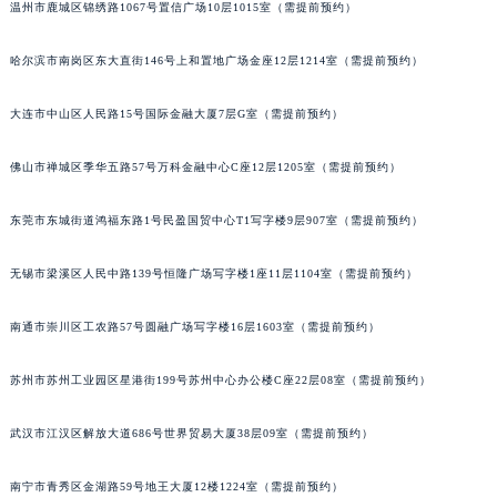
温州市鹿城区锦绣路1067号置信广场10层1015室（需提前预约）
辽宁省铁岭市银州区南马路积家售后服务中心（需提前预约）
辽宁省营口市站前区市府路与渤海大街交叉口积家售后服务中心（需提前预约）
哈尔滨市南岗区东大直街146号上和置地广场金座12层1214室（需提前预约）
辽宁省沈阳市沈河区中街路137号亨得利名表维修授权店1楼积家售后服务中心（需提前预约）
大连市中山区人民路15号国际金融大厦7层G室（需提前预约）
辽宁省沈阳市沈河区中街路83号亨得利名表维修授权店1楼积家售后服务中心（需提前预约）
北京市朝阳区建国门外大街甲6号华熙国际中心D座11层1102室积家售后服务中心（北京总部）（需提前预约）
佛山市禅城区季华五路57号万科金融中心C座12层1205室（需提前预约）
北京市东城区东长安街1号王府井东方广场W3座6层602室积家售后服务中心（需提前预约）
河北省保定市竞秀区朝阳北大街北国先天下积家售后服务中心（需提前预约）
东莞市东城街道鸿福东路1号民盈国贸中心T1写字楼9层907室（需提前预约）
内蒙古自治区阿拉善盟市左旗土尔扈特大街积家售后服务中心（需提前预约）
内蒙古自治区巴彦淖尔市临河区新华街积家售后服务中心（需提前预约）
无锡市梁溪区人民中路139号恒隆广场写字楼1座11层1104室（需提前预约）
内蒙古自治区包头市青山区幸福路甲3号王府井百货名表维修积家售后服务中心（需提前预约）
南通市崇川区工农路57号圆融广场写字楼16层1603室（需提前预约）
内蒙古自治区赤峰市红山区哈达街积家售后服务中心（需提前预约）
内蒙古自治区鄂尔多斯市东胜区伊金霍洛街积家售后服务中心（需提前预约）
苏州市苏州工业园区星港街199号苏州中心办公楼C座22层08室（需提前预约）
内蒙古自治区呼伦贝尔市海拉尔区中央街积家售后服务中心（需提前预约）
内蒙古自治区通辽市科尔沁区明仁大街积家售后服务中心（需提前预约）
武汉市江汉区解放大道686号世界贸易大厦38层09室（需提前预约）
内蒙古自治区乌海市海勃湾区人民南路积家售后服务中心（需提前预约）
南宁市青秀区金湖路59号地王大厦12楼1224室（需提前预约）
内蒙古自治区乌兰察布市集宁区恩和大街积家售后服务中心（需提前预约）