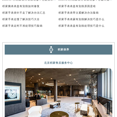
广东省梅州市梅江区金燕大道积家售后服务中心（需提前预约）
积家腕表表盘有划痕如何修复
积家手表表盘有划痕原因是啥
广东省清远市清城区湖西路积家售后服务中心（需提前预约）
积家手表表针不走了解决办法汇总
积家手表表带太紧解决办法集锦
积家手表走慢了解决技巧大全
积家手表表蒙有划痕解决技巧是什么
广东省汕头市龙湖区长平路积家售后服务中心（需提前预约）
积家手表走时不准处理技巧集锦
积家手表表盘有划痕处理技巧是什么
广东省汕尾市城区香洲街道园林社区翠园街积家售后服务中心（需提前预约）
广东省韶关市武江区芙蓉新区与老城中心交汇处积家售后服务中心（需提前预约）
广东省深圳市罗湖区深南东路5001号华润大厦17层1701室积家售后服务中心（需提前预约）
广东省阳江市江城区东风一路积家售后服务中心（需提前预约）
积家保养
广东省云浮市云城区金山路积家售后服务中心（需提前预约）
北京积家售后服务中心
广东省湛江市赤坎区观海北路积家售后服务中心（需提前预约）
广东省肇庆市端州区信安大道与砚都大道交汇处积家售后服务中心（需提前预约）
广西壮族自治区百色市右江区中山二路积家售后服务中心（需提前预约）
广西壮族自治区北海市海城区北京路积家售后服务中心（需提前预约）
广西壮族自治区崇左市江州区石景林街道友谊大道与丽川路交汇处积家售后服务中心（需提前预约）
广西壮族自治区防城港市港口区金花茶大道积家售后服务中心（需提前预约）
广西壮族自治区贵港市港北区港城街道布山大道与仙衣路交叉口积家售后服务中心（需提前预约）
广西壮族自治区桂林市秀峰区红岭路积家售后服务中心（需提前预约）