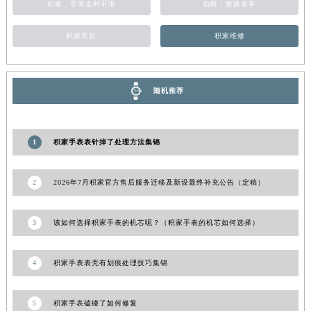
积家，手表走时不准
伯爵，更换表带
湖南省常德市武陵区人民路积家售后服务中心（需提前预约）
湖南省郴州市北湖区国庆北路积家售后服务中心（需提前预约）
积家售后
积家维修
湖南省衡阳市雁峰区解放路积家售后服务中心（需提前预约）
湖南省怀化市鹤城区迎丰中路积家售后服务中心（需提前预约）
随机推荐
湖南省娄底市娄星区长青街积家售后服务中心（需提前预约）
湖南省邵阳市双清区东风路积家售后服务中心（需提前预约）
湖南省湘潭市雨湖区莲城大道积家售后服务中心（需提前预约）
1
积家手表表针掉了处理方法集锦
湖南省益阳市赫山区桃花仑路积家售后服务中心（需提前预约）
湖南省永州市冷水滩区永州大道与中兴路交叉口积家售后服务中心（需提前预约）
2
2026年7月积家官方售后服务迁移及新设最终补充公告（定稿）
湖南省岳阳市岳阳楼区东茅岭路积家售后服务中心（需提前预约）
湖南省张家界市永定区解放路积家售后服务中心（需提前预约）
3
该如何选择积家手表的机芯呢？（积家手表的机芯如何选择）
湖南省长沙市芙蓉区建湘路393号世茂环球金融中心写字楼10层1013室积家售后服务中心（需提前预约）
湖南省株洲市芦淞区建设南路积家售后服务中心（需提前预约）
4
积家手表表壳有划痕处理技巧集锦
甘肃省白银市白银区北京路积家售后服务中心（需提前预约）
甘肃省定西市安定区解放路积家售后服务中心（需提前预约）
5
积家手表磕碰了如何修复
甘肃省敦煌市沙州镇阳关中路积家售后服务中心（需提前预约）