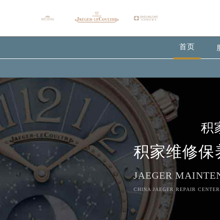
首页
积
积家维修保
JAEGER MAINTE
CHINA JAEGER REPAIR CENTER