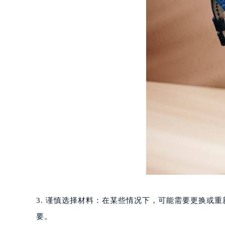
南宁市青秀区金湖路59号地王大厦12
合肥市蜀山区潜山路111号万象城华润
泉州市丰泽区宝洲路729号浦西万达中
青岛市南区山东路6号华润大厦B座2
烟台市芝罘区胜利路139号万达金融中
长春市朝阳区西安大路727号中银大厦
贵阳市南明区都司高架桥路33号亨特
昆明市盘龙区北京路928号同德昆明
石家庄市长安区中山东路39号勒泰中
西安市碑林区南关正街88号华侨城长
海口市龙华区金贸东路5号海口华润大厦
唐山市路南区新华东道100号万达广场
台州市椒江区东海大道1800号腾达中
内蒙古自治区呼和浩特市玉泉区大学西
3. 谨慎选择材料：在某些情况下，可能需要更换或
甘肃省兰州市七里河区西津西路16号兰
要。
重庆市解放碑渝中区民权路28号英利