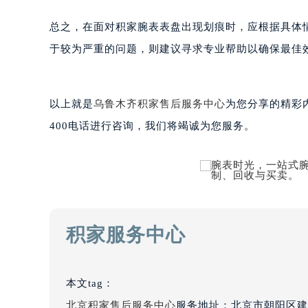
黑龙江省大庆市萨尔图区会战大街积
总之，在面对积家腕表表盘出现划痕时，应根据具体
黑龙江省鹤岗市向阳区红军路积家售
黑龙江省黑河市爱辉区中央街积家售
于较为严重的问题，则建议寻求专业帮助以确保最佳
黑龙江省鸡西市鸡冠区红军路积家售
黑龙江省佳木斯市向阳区长安路积家
以上就是
乌鲁木齐积家售后服务中心
为您分享的精彩
黑龙江省牡丹江市东安区太平路积家
黑龙江省七台河市桃山区大同街积家
400电话进行咨询，我们将竭诚为您服务。
黑龙江省齐齐哈尔市龙沙区龙华路积
黑龙江省双鸭山市尖山区新兴大街积
黑龙江省绥化市北林区新华街与康庄
黑龙江省伊春市伊美区通河路积家售
吉林省白城市洮北区明仁南街积家售
积家服务中心
吉林省白山市浑江区浑江大街积家售
吉林省吉林市船营区河南街积家售后
吉林省辽源市龙山区人民大街积家售
本文tag：
吉林省梅河口市新华街道梅河大街积
北京积家售后服务中心
服务地址：北京市朝阳区建