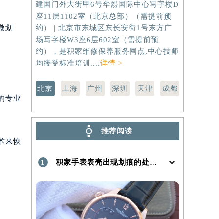
建国门外大街甲6号华熙国际中心写字楼D
虹桥路3号港
座11层1102室（北京总部）（需提前预
室（需提前
）
微划
约） | 北京市东城区东长安街1号东方广
路299号
场写字楼W3座6层602室（需提前预
（需提前预
约），是积家维修保养服务网点,中心技师
点,中心技师
均接受标准培训....
详情 >
北京
上海
广州
深圳
天津
成都
的专业
推荐阅读
术来恢
1
积家手表表壳出现划痕的处理方法是什么！