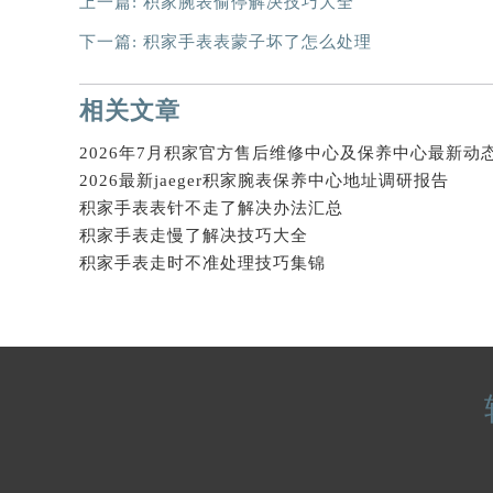
上一篇:
积家腕表偷停解决技巧大全
辽宁省沈阳市沈河区中街路137号亨
下一篇:
积家手表表蒙子坏了怎么处理
辽宁省沈阳市沈河区中街路83号亨
北京市朝阳区建国门外大街甲6号华熙
相关文章
北京市东城区东长安街1号王府井东方
河北省保定市竞秀区朝阳北大街北国
内蒙古自治区阿拉善盟市左旗土尔扈
2026最新jaeger积家腕表保养中心地址调研报告
内蒙古自治区巴彦淖尔市临河区新华
积家手表表针不走了解决办法汇总
内蒙古自治区包头市青山区幸福路甲
积家手表走慢了解决技巧大全
内蒙古自治区赤峰市红山区哈达街积
积家手表走时不准处理技巧集锦
内蒙古自治区鄂尔多斯市东胜区伊金
内蒙古自治区呼伦贝尔市海拉尔区中
内蒙古自治区通辽市科尔沁区明仁大
内蒙古自治区乌海市海勃湾区人民南
内蒙古自治区乌兰察布市集宁区恩和
内蒙古自治区锡林郭勒盟市锡林浩特
内蒙古自治区兴安盟市乌兰浩特市兴