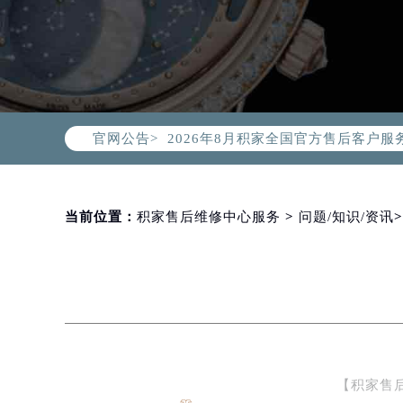
2026年8月积家中国区售后服务网络
2026年8月积家全国官方售后客户服务热线
官网公告>
积家官方全国统一服务热线400-99
2026年8月积家售后服务中心最新网
北京市朝阳区建国门外大街甲6号华熙
北京市东城区东长安街1号东方广场写
当前位置：
积家售后维修中心服务
>
问题/知识/资讯
天津市和平区赤峰道136号天津国际金
上海市徐汇区虹桥路3号港汇中心写字楼
上海市黄浦区南京东路299号宏伊国
南京市秦淮区中山南路1号（新街口）
常州市新北区龙锦路1590号现代传媒
徐州市鼓楼区淮海东路29号苏宁广场I
【积家售
扬州市邗江区国展路29号星耀天地写字