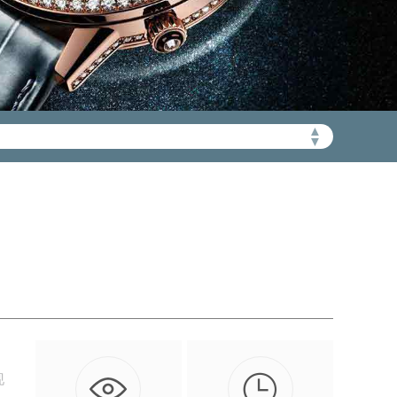
▲
加拨“+86”）
▼

现