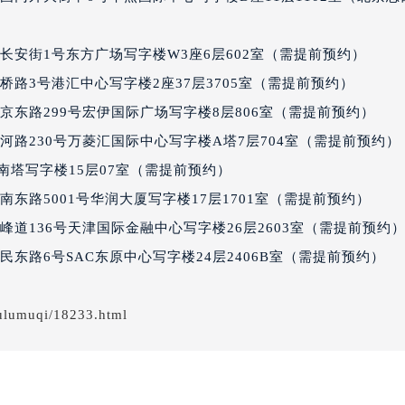
经街交汇处积家售后服务中心（需提前预约）
后服务中心（需提前预约）
长安街1号东方广场写字楼W3座6层602室（需提前预约）
积家售后服务中心（需提前预约）
路3号港汇中心写字楼2座37层3705室（需提前预约）
服务中心（需提前预约）
京东路299号宏伊国际广场写字楼8层806室（需提前预约）
服务中心（需提前预约）
服务中心（需提前预约）
路230号万菱汇国际中心写字楼A塔7层704室（需提前预约） |
服务中心（需提前预约）
厦南塔写字楼15层07室（需提前预约）
服务中心（需提前预约）
东路5001号华润大厦写字楼17层1701室（需提前预约）
服务中心（需提前预约）
道136号天津国际金融中心写字楼26层2603室（需提前预约
后服务中心（需提前预约）
东路6号SAC东原中心写字楼24层2406B室（需提前预约）
后服务中心（需提前预约）
后服务中心（需提前预约）
ulumuqi/18233.html
后服务中心（需提前预约）
售后服务中心（需提前预约）
服务中心（需提前预约）
街交叉口积家售后服务中心（需提前预约）