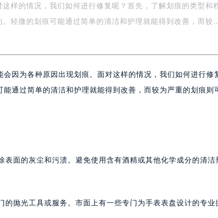
对这样的情况，我们如何进行修复呢？首先，了解划痕的类型和
字楼1号楼16层1604室（需提前预约）
务中心东塔写字楼（华润万象城）17层1706室（需提前预约）
的。轻微的划痕可能通过简单的清洁和护理就能得到改善，而较
场办公楼20层2009室（需提前预约）
写字楼A座5层503-5室（需提前预约）
广场写字楼4号楼22层2209室（需提前预约）
能会因为各种原因出现划痕。面对这样的情况，我们如何进行修
际中心写字楼8层805室（需提前预约）
易中心写字楼A座13层1304室（需提前预约）
可能通过简单的清洁和护理就能得到改善，而较为严重的划痕则
绿地双子塔（中央广场）A1座办公楼14层07室（需提前预约）
心写字楼（万象城）15层1508室（需提前预约）
际中心写字楼A塔7层704室（需提前预约）
世界贸易中心大厦南塔写字楼15层07室（需提前预约）
厦写字楼17层1701室（需提前预约）
去除表面的灰尘和污渍。避免使用含有酒精或其他化学成分的清洁
厦写字楼1座30层05室（需提前预约）
字楼B座11层1104室（需提前预约）
写字楼15层03室（需提前预约）
专门的抛光工具或服务。市面上有一些专门为手表表盘设计的专业
心写字楼24层2406B室（需提前预约）