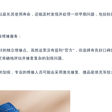
代广场写字楼9层902室（需提前预约）
号世茂环球金融中心写字楼（芙蓉广场）10层13室（需提前预约
可以延长其使用寿命，还能及时发现并处理一些早期问题，包括轻
楼29层2905室（需提前预约）
表服务中心（品牌授权店）3层整层（需提前预约）
表服务中心（品牌授权店）1层整层（需提前预约）
业维修服务：
表服务中心（品牌授权店）1层整层（需提前预约）
（CCMALL）C座17层17-B（需提前预约）
良好的独立维修点。虽然这里没有提到“官方”，但选择有良好口碑
10层1015室（需提前预约）
更准确地评估并修复复杂的划痕问题。
心T2座写字楼29层03室（需提前预约）
厦7层G室（需提前预约）
决的划痕，专业的维修人员可能会采用激光修复、微晶瓷填充等技
心C座12层1205室（需提前预约）
中心T1写字楼9层907室（需提前预约）
写字楼1座11层1104室（需提前预约）
楼16层1603室（需提前预约）
中心办公楼C座22层08室（需提前预约）
大厦38层09室（需提前预约）