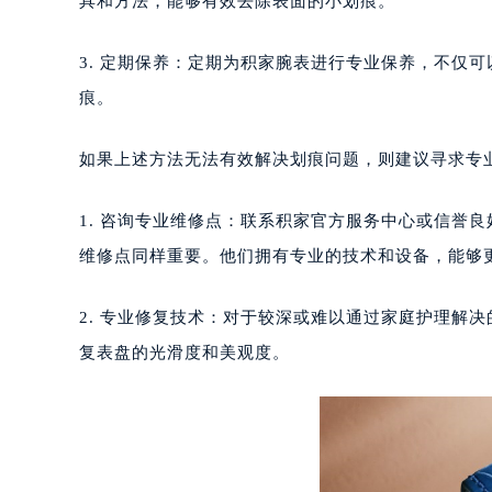
具和方法，能够有效去除表面的小划痕。
重庆市江北区观音桥步行街2号融恒时
长沙市芙蓉区定王台街道建湘路393
3. 定期保养：定期为积家腕表进行专业保养，不仅
郑州市二七区铭功路10号华润大厦写字
痕。
太原市迎泽区解放路15号亨得利名
沈阳市沈河区中街路137号亨得利名
如果上述方法无法有效解决划痕问题，则建议寻求专
沈阳市沈河区中街路83号亨得利名
乌鲁木齐市天山区红山路26号时代广场
1. 咨询专业维修点：联系积家官方服务中心或信誉
温州市鹿城区锦绣路1067号置信广场
维修点同样重要。他们拥有专业的技术和设备，能够
哈尔滨市道里区友谊西路600号富力中
大连市中山区人民路15号国际金融大
2. 专业修复技术：对于较深或难以通过家庭护理解
佛山市禅城区季华五路57号万科金融中
复表盘的光滑度和美观度。
东莞市东城街道鸿福东路1号民盈国贸
无锡市梁溪区人民中路139号恒隆广场
南通市崇川区工农路57号圆融广场写字
苏州市苏州工业园区星港街199号苏州
武汉市江汉区解放大道686号世界贸易