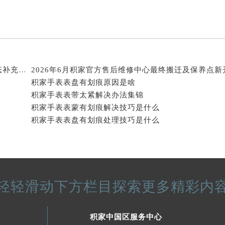
得利名表维修授权店1楼积家售后服务中心（需提前预约）
得利名表维修授权店1楼积家售后服务中心（需提前预约）
国际中心D座11层1102室积家售后服务中心（北京总部）（需
广场W3座6层602室积家售后服务中心（需提前预约）
先天下积家售后服务中心（需提前预约）
2026年7月积家官方售后维修中心及保养中心最新动态补充汇总
特大街积家售后服务中心（需提前预约）
积家手表表盘有划痕原因是啥
街积家售后服务中心（需提前预约）
积家手表表带太紧解决办法集锦
3号王府井百货名表维修积家售后服务中心（需提前预约）
积家手表表蒙有划痕解决技巧是什么
家售后服务中心（需提前预约）
积家手表表盘有划痕处理技巧是什么
霍洛街积家售后服务中心（需提前预约）
央街积家售后服务中心（需提前预约）
街积家售后服务中心（需提前预约）
路积家售后服务中心（需提前预约）
轻轻滑动下方栏目探索更多精彩内
大街积家售后服务中心（需提前预约）
市光明街与额尔敦路交叉口积家售后服务中心（需提前预约）
积家中国区服务中心
安大街积家售后服务中心（需提前预约）