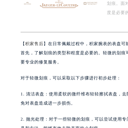
划痕。面
盐城市盐都区世纪大道5号盐城金融城写
泰州市海陵区永定东路399号置地商
度是必要
宁波市江北区大闸南路500号来福士广
为…
杭州市上城区钱江路1366号华润大厦
金华市金东区东市南街777号金华万达
【
积家售后
】在日常佩戴过程中，积家腕表的表盘可
绍兴市越城区胜利东路379号世茂天
嘉兴市南湖区广益路705号嘉兴世界贸
首先，了解划痕的类型和程度是必要的。轻微的划痕
南昌市红谷滩新区红谷中大道998号
要专业的修复服务。
济南市历下区经十路11111号华润中
广州市天河区天河路230号万菱汇国
对于轻微划痕，可以采取以下步骤进行初步处理：
广州市越秀区环市东路371-375号
深圳市罗湖区深南东路5001号华润大
1. 清洁表盘：使用柔软的微纤维布轻轻擦拭表盘，
惠州市惠城区江北文昌一路7号华贸大
免对表盘造成进一步损伤。
厦门市思明区湖滨东路95号华润大厦写
福州市鼓楼区五四路128-1号恒力城
2. 抛光处理：对于一些轻微的划痕，可以尝试使用
成都市锦江区人民东路6号SAC东原中