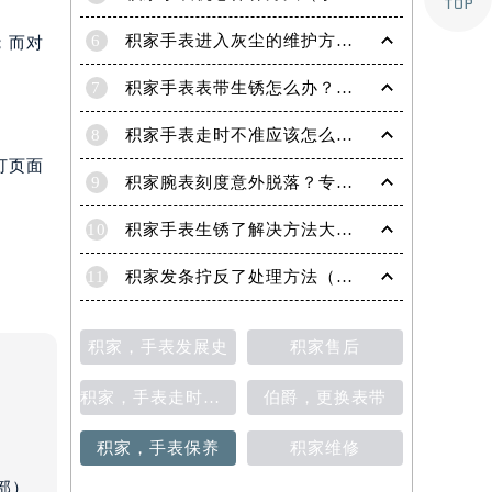
6
积家手表进入灰尘的维护方法（处理办法）
；而对
7
积家手表表带生锈怎么办？（积家手表去除锈迹的四种方法）
8
积家手表走时不准应该怎么办?(走时不准的处理方法)
打页面
9
积家腕表刻度意外脱落？专业应对策略在这里
10
积家手表生锈了解决方法大全（有效保养与修复指南）
11
积家发条拧反了处理方法（手表维修的正确步骤与技巧）
积家，手表发展史
积家售后
积家，手表走时不准
伯爵，更换表带
积家，手表保养
积家维修
部）