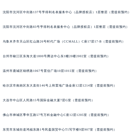
辽宁省铁岭市银州区南马路积家售后服务中心（需提前预约）
沈阳市沈河区中街路137号亨得利名表服务中心（品牌授权店）1层整层（需提前预约）
辽宁省营口市站前区市府路与渤海大街交叉口积家售后服务中心（需提前预约）
辽宁省沈阳市沈河区中街路137号亨得利名表维修授权店1楼积家售后服务中心（需提前预约）
沈阳市沈河区中街路83号亨得利名表服务中心（品牌授权店）1层整层（需提前预约）
辽宁省沈阳市沈河区中街路83号亨得利名表维修授权店1楼积家售后服务中心（需提前预约）
北京市朝阳区建国门外大街甲6号华熙国际中心D座11层1102室积家售后服务中心（北京总部）（需提前预约）
乌鲁木齐市天山区红山路26号时代广场（CCMALL）C座17层17-B（需提前预约）
北京市东城区东长安街1号王府井东方广场W3座6层602室积家售后服务中心（需提前预约）
台州市椒江区东海大道1800号腾达中心东1幢20楼2002室（需提前预约）
河北省保定市竞秀区朝阳北大街北国先天下积家售后服务中心（需提前预约）
内蒙古自治区阿拉善盟市左旗土尔扈特大街积家售后服务中心（需提前预约）
温州市鹿城区锦绣路1067号置信广场10层1015室（需提前预约）
内蒙古自治区巴彦淖尔市临河区新华街积家售后服务中心（需提前预约）
内蒙古自治区包头市青山区幸福路甲3号王府井百货名表维修积家售后服务中心（需提前预约）
哈尔滨市南岗区东大直街146号上和置地广场金座12层1214室（需提前预约）
内蒙古自治区赤峰市红山区哈达街积家售后服务中心（需提前预约）
内蒙古自治区鄂尔多斯市东胜区伊金霍洛街积家售后服务中心（需提前预约）
大连市中山区人民路15号国际金融大厦7层G室（需提前预约）
内蒙古自治区呼伦贝尔市海拉尔区中央街积家售后服务中心（需提前预约）
佛山市禅城区季华五路57号万科金融中心C座12层1205室（需提前预约）
内蒙古自治区通辽市科尔沁区明仁大街积家售后服务中心（需提前预约）
内蒙古自治区乌海市海勃湾区人民南路积家售后服务中心（需提前预约）
东莞市东城街道鸿福东路1号民盈国贸中心T1写字楼9层907室（需提前预约）
内蒙古自治区乌兰察布市集宁区恩和大街积家售后服务中心（需提前预约）