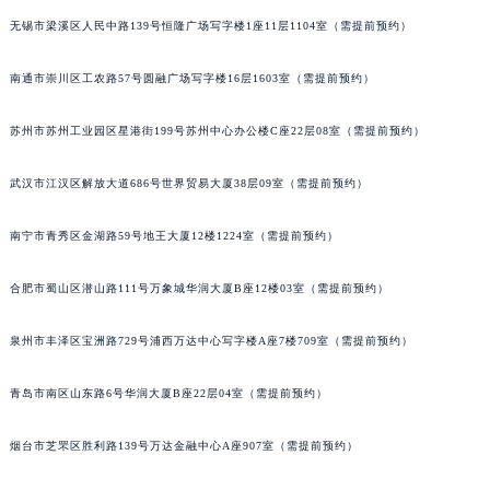
内蒙古自治区锡林郭勒盟市锡林浩特市光明街与额尔敦路交叉口积家售后服务中心（需提前预约）
无锡市梁溪区人民中路139号恒隆广场写字楼1座11层1104室（需提前预约）
内蒙古自治区兴安盟市乌兰浩特市兴安大街积家售后服务中心（需提前预约）
南通市崇川区工农路57号圆融广场写字楼16层1603室（需提前预约）
山西省大同市平城区迎宾街积家售后服务中心（需提前预约）
山西省晋城市城区黄华街积家售后服务中心（需提前预约）
苏州市苏州工业园区星港街199号苏州中心办公楼C座22层08室（需提前预约）
山西省晋中市榆次区顺城街积家售后服务中心（需提前预约）
山西省临汾市尧都区解放路积家售后服务中心（需提前预约）
武汉市江汉区解放大道686号世界贸易大厦38层09室（需提前预约）
山西省吕梁市离石区永宁中路与建设街交叉口积家售后服务中心（需提前预约）
山西省朔州市朔城区怡西路与鄯阳西街交汇处积家售后服务中心（需提前预约）
南宁市青秀区金湖路59号地王大厦12楼1224室（需提前预约）
山西省忻州市忻府区和平东街与七一南路交叉口积家售后服务中心（需提前预约）
合肥市蜀山区潜山路111号万象城华润大厦B座12楼03室（需提前预约）
山西省阳泉市郊区平阳东街与新城大道交叉口积家售后服务中心（需提前预约）
山西省运城市盐湖区河东街积家售后服务中心（需提前预约）
泉州市丰泽区宝洲路729号浦西万达中心写字楼A座7楼709室（需提前预约）
山西省长治市潞州区英雄中路积家售后服务中心（需提前预约）
山西省太原市迎泽区迎泽街道解放路15号亨得利名表维修授权店3楼积家售后服务中心（需提前预约）
青岛市南区山东路6号华润大厦B座22层04室（需提前预约）
天津市和平区赤峰道136号天津国际金融中心26层2603室积家售后服务中心（需提前预约）
烟台市芝罘区胜利路139号万达金融中心A座907室（需提前预约）
安徽省安庆市迎江区人民路积家售后服务中心（需提前预约）
安徽省蚌埠市蚌山区淮河路积家售后服务中心（需提前预约）