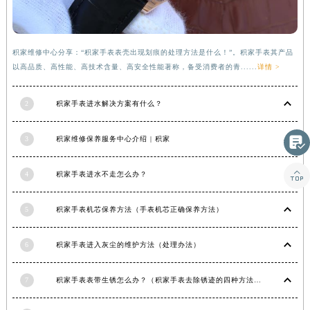
甘肃省合作市人民街积家售后服务中心（需提前预约）
甘肃省嘉峪关市雄关区新华中路积家售后服务中心（需提前预约）
甘肃省金昌市金川区北京路积家售后服务中心（需提前预约）
积家维修中心分享：“积家手表表壳出现划痕的处理方法是什么！”。积家手表其产品
以高品质、高性能、高技术含量、高安全性能著称，备受消费者的青......
详情 >
甘肃省酒泉市肃州区西大街积家售后服务中心（需提前预约）
甘肃省临夏市城南街道团结路积家售后服务中心（需提前预约）
2
积家手表进水解决方案有什么？
甘肃省陇南市武都区人民路积家售后服务中心（需提前预约）
甘肃省平凉市崆峒区西大街积家售后服务中心（需提前预约）

3
积家维修保养服务中心介绍 | 积家
甘肃省庆阳市西峰区南大街积家售后服务中心（需提前预约）
甘肃省天水市秦州区民主路积家售后服务中心（需提前预约）

4
积家手表进水不走怎么办？
甘肃省武威市凉州区迎宾路积家售后服务中心（需提前预约）
甘肃省张掖市甘州区民乐北路积家售后服务中心（需提前预约）
5
积家手表机芯保养方法（手表机芯正确保养方法）
宁夏回族自治区固原市原州区文化街积家售后服务中心（需提前预约）
6
积家手表进入灰尘的维护方法（处理办法）
宁夏回族自治区石嘴山市大武口区贺兰山路积家售后服务中心（需提前预约）
宁夏回族自治区吴忠市利通区开元大道积家售后服务中心（需提前预约）
7
积家手表表带生锈怎么办？（积家手表去除锈迹的四种方法）
宁夏回族自治区银川市兴庆区新华东路97号新百中心C馆一层C1-18号商铺积家售后服务中心（需提前预约）
宁夏回族自治区中卫市沙坡头区鼓楼东街积家售后服务中心（需提前预约）