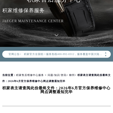
积家维修保养服务
JAEGER MAINTENANCE CENTER
2026年8月积家中国区售后服务网络优化升级公告
2026年8月积家全国官方售后客户服务热线：400-992-0312
▲
官网公告>
积家官方全国统一服务热线400-992-0312，服务覆盖中国大陆、香港、澳门、台湾全部区域（非大陆需加拨“+86”）
▼
2026年8月积家售后服务中心最新网点地址：
北京市朝阳区建国门外大街甲6号华熙国际中心写字楼D座11层1102室（北京总部）（需提前预约）
当前位置：
积家售后维修中心服务
>
问题/知识/资讯
>
柳州
> 积家表主请查阅此份最终文
北京市东城区东长安街1号东方广场写字楼W3座6层602室（需提前预约）
件：2026年6月官方保养维修中心网点调整通知完毕
天津市和平区赤峰道136号天津国际金融中心写字楼26层2603室（需提前预约）
积家表主请查阅此份最终文件：2026年6月官方保养维修中心
上海市徐汇区虹桥路3号港汇中心写字楼2座37层3705室（需提前预约）
网点调整通知完毕
上海市黄浦区南京东路299号宏伊国际广场写字楼8层806室（需提前预约）
南京市秦淮区中山南路1号（新街口）南京中心写字楼22层C1-1室（需提前预约）
常州市新北区龙锦路1590号现代传媒中心写字楼5号楼10层1008室（需提前预约）