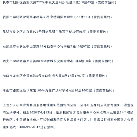
长春市朝阳区西安大路727号中银大厦A座(旺进大厦)18层09室（需提前预约）
安徽省亳州市谯城区魏武大道积家售后服务中心（需提前预约）
安徽省池州市贵池区长江路积家售后服务中心（需提前预约）
贵阳市南明区都司高架桥路33号亨特国际金融中心14楼14D（需提前预约）
安徽省滁州市琅琊区南谯北路积家售后服务中心（需提前预约）
安徽省阜阳市颍州区颍州北路积家售后服务中心（需提前预约）
昆明市盘龙区北京路928号同德昆明广场写字楼10层06室（需提前预约）
安徽省淮北市相山区淮海路积家售后服务中心（需提前预约）
石家庄市长安区中山东路39号勒泰中心写字楼B座13层07室（需提前预约）
安徽省淮南市田家庵区国庆中路积家售后服务中心（需提前预约）
安徽省黄山市屯溪区黄山西路积家售后服务中心（需提前预约）
西安市碑林区南关正街88号华侨城长安国际中心E座6楼10室（需提前预约）
安徽省六安市金安区解放中路积家售后服务中心（需提前预约）
安徽省马鞍山市雨山区湖南西路积家售后服务中心（需提前预约）
海口市龙华区金贸东路5号海口华润大厦B座17层1707室（需提前预约）
安徽省宿州市埇桥区人民中路积家售后服务中心（需提前预约）
唐山市路南区新华东道100号万达广场写字楼A座10层1002室（需提前预约）
安徽省铜陵市铜官区石城大道积家售后服务中心（需提前预约）
安徽省芜湖市镜湖区中山路步行街积家售后服务中心（需提前预约）
上述所有积家官方售后服务地址服务范围均为全国，全部可选择到店或邮寄服务，注意提
安徽省宣城市宣州区叠嶂西路积家售后服务中心（需提前预约）
前预约即可。截至2026年6月15日，最新积家官方售后服务中心网点布局已覆盖34个省级
福建省龙岩市新罗区九一南路积家售后服务中心（需提前预约）
行政区，中国所有省份均可找到积家的官方售后服务门店，注意需拨打积家全国官方售后
福建省南平市建阳区人民西路积家售后服务中心（需提前预约）
服务热线：400-992-0312进行预约。
福建省宁德市蕉城区天湖东路积家售后服务中心（需提前预约）