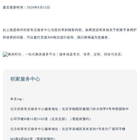
广东省梅州市梅江区金燕大道积家售后服务中心（需提前预约）
最后更新时间：2026年6月15日
广东省清远市清城区湖西路积家售后服务中心（需提前预约）
广东省汕头市龙湖区长平路积家售后服务中心（需提前预约）
以上就是
柳州积家售后服务中心
为您分享的精彩内容。如果您还有其他关于积家手表维护
广东省汕尾市城区香洲街道园林社区翠园街积家售后服务中心（需提前预约）
和保养的问题，可以拨打页面400电话进行咨询，我们将竭诚为您服务。
广东省韶关市武江区芙蓉新区与老城中心交汇处积家售后服务中心（需提前预约）
广东省深圳市罗湖区深南东路5001号华润大厦17层1701室积家售后服务中心（需提前预约）
广东省阳江市江城区东风一路积家售后服务中心（需提前预约）
广东省云浮市云城区金山路积家售后服务中心（需提前预约）
广东省湛江市赤坎区观海北路积家售后服务中心（需提前预约）
积家服务中心
广东省肇庆市端州区信安大道与砚都大道交汇处积家售后服务中心（需提前预约）
广西壮族自治区百色市右江区中山二路积家售后服务中心（需提前预约）
本文tag：
广西壮族自治区北海市海城区北京路积家售后服务中心（需提前预约）
北京积家售后服务中心
服务地址：北京市朝阳区建国门外大街甲6号华熙国际中
广西壮族自治区崇左市江州区石景林街道友谊大道与丽川路交汇处积家售后服务中心（需提前预约）
心写字楼D座11层1102室（北京总部）（需提前预约）
广西壮族自治区防城港市港口区金花茶大道积家售后服务中心（需提前预约）
广西壮族自治区贵港市港北区港城街道布山大道与仙衣路交叉口积家售后服务中心（需提前预约）
北京积家售后服务中心
服务地址：北京市东城区东长安街1号东方广场写字楼
广西壮族自治区桂林市秀峰区红岭路积家售后服务中心（需提前预约）
W3座6层602室（需提前预约）