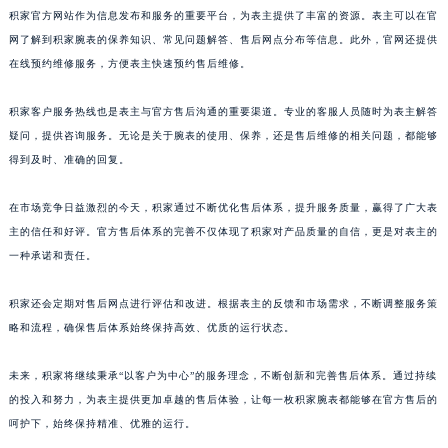
积家官方网站作为信息发布和服务的重要平台，为表主提供了丰富的资源。表主可以在官
澳门特别行政区风顺堂区南湾大马路积家售后服务中心（需提前预约）
网了解到积家腕表的保养知识、常见问题解答、售后网点分布等信息。此外，官网还提供
澳门特别行政区花地玛堂区关闸广场积家售后服务中心（需提前预约）
在线预约维修服务，方便表主快速预约售后维修。
澳门特别行政区花王堂区大三巴商圈积家售后服务中心（需提前预约）
澳门特别行政区嘉模堂区官也街积家售后服务中心（需提前预约）
积家客户服务热线也是表主与官方售后沟通的重要渠道。专业的客服人员随时为表主解答
澳门省路氹城市金光大道积家售后服务中心（需提前预约）
疑问，提供咨询服务。无论是关于腕表的使用、保养，还是售后维修的相关问题，都能够
澳门特别行政区望德堂区塔石广场积家售后服务中心（需提前预约）
得到及时、准确的回复。
福建省福州市鼓楼区五四路128-1号恒力城写字楼15层03室积家售后服务中心（需提前预约）
在市场竞争日益激烈的今天，积家通过不断优化售后体系，提升服务质量，赢得了广大表
福建省厦门市思明区湖滨东路95号万象城华润大厦B座11层1104室积家售后服务中心（需提前预约）
主的信任和好评。官方售后体系的完善不仅体现了积家对产品质量的自信，更是对表主的
广东省潮州市潮安区新风路与潮汕路交汇处积家售后服务中心（需提前预约）
一种承诺和责任。
广东省广州市天河区天河路230号万菱汇国际中心A塔7层704室积家售后服务中心（需提前预约）
广东省广州市越秀区环市东路371-375号世界贸易中心大厦南塔15层1507室积家售后服务中心（需提前预约）
积家还会定期对售后网点进行评估和改进。根据表主的反馈和市场需求，不断调整服务策
广东省河源市源城区越王大道积家售后服务中心（需提前预约）
略和流程，确保售后体系始终保持高效、优质的运行状态。
广东省惠州市惠城区江北文昌一路7号华贸大厦1座30层3005室积家售后服务中心（需提前预约）
未来，积家将继续秉承“以客户为中心”的服务理念，不断创新和完善售后体系。通过持续
广东省江门市蓬江区广场西路积家售后服务中心（需提前预约）
的投入和努力，为表主提供更加卓越的售后体验，让每一枚积家腕表都能够在官方售后的
广东省揭阳市榕城进贤门步行街积家售后服务中心（需提前预约）
呵护下，始终保持精准、优雅的运行。
广东省茂名市电白区水东街道迎宾大道积家售后服务中心（需提前预约）