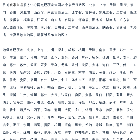
目前
积家售后
服务中心网点已覆盖全国34个省级行政区：北京、上海、天津、重庆、澳
福建省莆田市城厢区霞林街道荔华东大道积家售后服务中心（需提前预约）
门、香港、河北省、山西省、内蒙古自治区、辽宁省、吉林省、黑龙江省、江苏省、浙江
福建省三明市三元区东乾二路积家售后服务中心（需提前预约）
省、安徽省、福建省、江西省、山东省、台湾省、河南省、湖北省、湖南省、广东省、广
福建省漳州市龙文区步港路积家售后服务中心（需提前预约）
西壮族自治区、海南省、四川省、贵州省、云南省、西藏自治区、陕西省、甘肃省、青海
江苏省常州市新北区龙锦路1590号现代传媒中心5号楼10层1008室积家售后服务中心（需提前预约）
省、宁夏回族自治区、新疆维吾尔自治区；
江苏省淮安市清江浦区淮海北路积家售后服务中心（需提前预约）
江苏省连云港市海州区通灌北路积家售后服务中心（需提前预约）
地级市已覆盖：北京、上海、广州、深圳、成都、杭州、天津、南京、重庆、郑州、长
沙、宁波、厦门、福州、南昌、金华、嘉兴、扬州、常州、绍兴、徐州、盐城、泰州、济
江苏省南京市秦淮区中山南路1号南京中心22层22-C1-C3室积家售后服务中心（需提前预约）
南、惠州、苏州、武汉、西安、青岛、无锡、温州、沈阳、大连、海口、三亚、佛山、东
江苏省宿迁市宿城区西湖路积家售后服务中心（需提前预约）
莞、珠海、哈尔滨、合肥、昆明、太原、石家庄、南宁、南通、长春、烟台、唐山、廊
江苏省泰州市海陵区永定东路399号置地商务中心东塔（华润万象城）17层1706室积家售后服务中心（需提前预约）
坊、保定、贵阳、泉州、台州、湖州、中山、乌鲁木齐、洛阳、邯郸、秦皇岛、澳门、西
江苏省徐州市鼓楼区淮海东路29号苏宁广场IFC国际金融中心35层3508室积家售后服务中心（需提前预约）
宁、潍坊、呼和浩特、沧州、鞍山、赣州、临沂、岳阳、平顶山、镇江、桂林、芜湖、汕
江苏省盐城市盐都区世纪大道5号盐城金融城写字楼1号楼16层1604室积家售后服务中心（需提前预约）
头、淄博、兰州、银川、郴州、大庆、张家口、衡阳、焦作、周口、邵阳、亳州、新乡、
江苏省扬州市邗江区国展路29号星耀天地写字楼1号楼18层1803室积家售后服务中心（需提前预约）
衡水、牡丹江、德州、聊城、包头、淮安、宜昌、许昌、邢台、宿迁、丽水、蚌埠、上
饶、晋中、葫芦岛、四平、宜春、滁州、大同、舟山、绵阳、天水、德阳、承德、绥化、
江苏省镇江市京口区中山东路积家售后服务中心（需提前预约）
马鞍山、三明、滨州、黄冈、赤峰、荆州、通化、鸡西、佳木斯、黑河、连云港、阜阳、
江西省抚州市临川区赣东大道积家售后服务中心（需提前预约）
吉安、枣庄、永州、清远、揭阳、梧州、渭南、延安、长治、运城、淮南、莆田、荆门、
江西省赣州市章贡区文清路积家售后服务中心（需提前预约）
益阳、梅州、达州、榆林、威海、九江、济宁、齐齐哈尔、南阳、常德、呼伦贝尔、丹
江西省吉安市吉州区井冈山大道积家售后服务中心（需提前预约）
东、锦州、辽阳、辽源、衢州、安庆、龙岩、宁德、鹰潭、泰安、商丘、驻马店、咸宁、