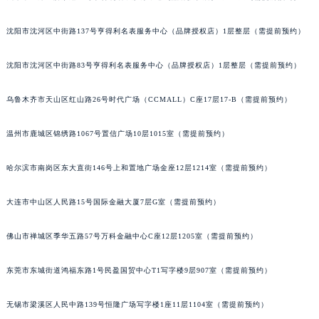
辽宁省铁岭市银州区南马路积家售后服务中心（需提前预约）
沈阳市沈河区中街路137号亨得利名表服务中心（品牌授权店）1层整层（需提前预约）
辽宁省营口市站前区市府路与渤海大街交叉口积家售后服务中心（需提前预约）
辽宁省沈阳市沈河区中街路137号亨得利名表维修授权店1楼积家售后服务中心（需提前预约）
沈阳市沈河区中街路83号亨得利名表服务中心（品牌授权店）1层整层（需提前预约）
辽宁省沈阳市沈河区中街路83号亨得利名表维修授权店1楼积家售后服务中心（需提前预约）
北京市朝阳区建国门外大街甲6号华熙国际中心D座11层1102室积家售后服务中心（北京总部）（需提前预约）
乌鲁木齐市天山区红山路26号时代广场（CCMALL）C座17层17-B（需提前预约）
北京市东城区东长安街1号王府井东方广场W3座6层602室积家售后服务中心（需提前预约）
河北省保定市竞秀区朝阳北大街北国先天下积家售后服务中心（需提前预约）
温州市鹿城区锦绣路1067号置信广场10层1015室（需提前预约）
内蒙古自治区阿拉善盟市左旗土尔扈特大街积家售后服务中心（需提前预约）
哈尔滨市南岗区东大直街146号上和置地广场金座12层1214室（需提前预约）
内蒙古自治区巴彦淖尔市临河区新华街积家售后服务中心（需提前预约）
内蒙古自治区包头市青山区幸福路甲3号王府井百货名表维修积家售后服务中心（需提前预约）
大连市中山区人民路15号国际金融大厦7层G室（需提前预约）
内蒙古自治区赤峰市红山区哈达街积家售后服务中心（需提前预约）
内蒙古自治区鄂尔多斯市东胜区伊金霍洛街积家售后服务中心（需提前预约）
佛山市禅城区季华五路57号万科金融中心C座12层1205室（需提前预约）
内蒙古自治区呼伦贝尔市海拉尔区中央街积家售后服务中心（需提前预约）
东莞市东城街道鸿福东路1号民盈国贸中心T1写字楼9层907室（需提前预约）
内蒙古自治区通辽市科尔沁区明仁大街积家售后服务中心（需提前预约）
内蒙古自治区乌海市海勃湾区人民南路积家售后服务中心（需提前预约）
无锡市梁溪区人民中路139号恒隆广场写字楼1座11层1104室（需提前预约）
内蒙古自治区乌兰察布市集宁区恩和大街积家售后服务中心（需提前预约）