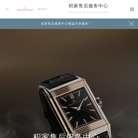
积家售后服务中心

JAEGER MAINTENANCE

积家售后服务中心竭诚为您服务！
中心介绍
联系我们
积家售后服务中心