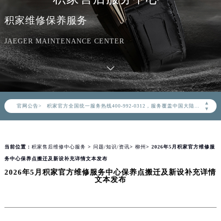
积家维修保养服务
JAEGER MAINTENANCE CENTER
2026年8月积家中国区售后服务网络优化升级公告
2026年8月积家全国官方售后客户服务热线：400-992-0312
▲
官网公告>
积家官方全国统一服务热线400-992-0312，服务覆盖中国大陆、香港、澳门、台湾全部区域（非大陆需加拨“+86”）
▼
2026年8月积家售后服务中心最新网点地址：
北京市朝阳区建国门外大街甲6号华熙国际中心写字楼D座11层1102室（北京总部）（需提前预约）
当前位置：
积家售后维修中心服务
>
问题/知识/资讯
>
柳州
> 2026年5月积家官方维修服
北京市东城区东长安街1号东方广场写字楼W3座6层602室（需提前预约）
务中心保养点搬迁及新设补充详情文本发布
天津市和平区赤峰道136号天津国际金融中心写字楼26层2603室（需提前预约）
2026年5月积家官方维修服务中心保养点搬迁及新设补充详情
上海市徐汇区虹桥路3号港汇中心写字楼2座37层3705室（需提前预约）
文本发布
上海市黄浦区南京东路299号宏伊国际广场写字楼8层806室（需提前预约）
南京市秦淮区中山南路1号（新街口）南京中心写字楼22层C1-1室（需提前预约）
常州市新北区龙锦路1590号现代传媒中心写字楼5号楼10层1008室（需提前预约）