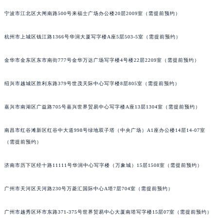
甘肃省兰州市七里河区西津西路16号兰州中心写字楼21层2102室（需提前预约）
宁波市江北区大闸南路500号来福士广场办公楼20层2009室（需提前预约）
重庆市解放碑渝中区民权路28号英利国际金融中心写字楼20层01室（需提前预约）
黑龙江省大庆市萨尔图区会战大街积家售后服务中心（需提前预约）
杭州市上城区钱江路1366号华润大厦写字楼A座5层503-5室（需提前预约）
黑龙江省鹤岗市向阳区红军路积家售后服务中心（需提前预约）
金华市金东区东市南街777号金华万达广场写字楼4号楼22层2209室（需提前预约）
黑龙江省黑河市爱辉区中央街积家售后服务中心（需提前预约）
黑龙江省鸡西市鸡冠区红军路积家售后服务中心（需提前预约）
绍兴市越城区胜利东路379号世茂天际中心写字楼8层805室（需提前预约）
黑龙江省佳木斯市向阳区长安路积家售后服务中心（需提前预约）
黑龙江省牡丹江市东安区太平路积家售后服务中心（需提前预约）
嘉兴市南湖区广益路705号嘉兴世界贸易中心写字楼A座13层1304室（需提前预约）
黑龙江省七台河市桃山区大同街积家售后服务中心（需提前预约）
南昌市红谷滩新区红谷中大道998号绿地双子塔（中央广场）A1座办公楼14层14-07室
黑龙江省齐齐哈尔市龙沙区龙华路积家售后服务中心（需提前预约）
（需提前预约）
黑龙江省双鸭山市尖山区新兴大街积家售后服务中心（需提前预约）
黑龙江省绥化市北林区新华街与康庄路交叉口积家售后服务中心（需提前预约）
济南市历下区经十路11111号华润中心写字楼（万象城）15层1508室（需提前预约）
黑龙江省伊春市伊美区通河路积家售后服务中心（需提前预约）
吉林省白城市洮北区明仁南街积家售后服务中心（需提前预约）
广州市天河区天河路230号万菱汇国际中心A塔7层704室（需提前预约）
吉林省白山市浑江区浑江大街积家售后服务中心（需提前预约）
广州市越秀区环市东路371-375号世界贸易中心大厦南塔写字楼15层07室（需提前预约）
吉林省吉林市船营区河南街积家售后服务中心（需提前预约）