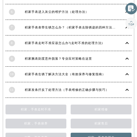
湖南省常德市武陵区人民路积家售后服务中心（需提前预约）

6
积家手表进入灰尘的维护方法（处理办法）
湖南省郴州市北湖区国庆北路积家售后服务中心（需提前预约）

湖南省衡阳市雁峰区解放路积家售后服务中心（需提前预约）
7
积家手表表带生锈怎么办？（积家手表去除锈迹的四种方法）
湖南省怀化市鹤城区迎丰中路积家售后服务中心（需提前预约）
湖南省娄底市娄星区长青街积家售后服务中心（需提前预约）
8
积家手表走时不准应该怎么办?(走时不准的处理方法)
湖南省邵阳市双清区东风路积家售后服务中心（需提前预约）
湖南省湘潭市雨湖区莲城大道积家售后服务中心（需提前预约）
9
积家腕表刻度意外脱落？专业应对策略在这里
湖南省益阳市赫山区桃花仑路积家售后服务中心（需提前预约）
10
积家手表生锈了解决方法大全（有效保养与修复指南）
湖南省永州市冷水滩区永州大道与中兴路交叉口积家售后服务中心（需提前预约）
湖南省岳阳市岳阳楼区东茅岭路积家售后服务中心（需提前预约）
11
积家发条拧反了处理方法（手表维修的正确步骤与技巧）
湖南省张家界市永定区解放路积家售后服务中心（需提前预约）
湖南省长沙市芙蓉区建湘路393号世茂环球金融中心写字楼10层1013室积家售后服务中心（需提前预约）
湖南省株洲市芦淞区建设南路积家售后服务中心（需提前预约）
积家，手表走时不准
积家维修
甘肃省白银市白银区北京路积家售后服务中心（需提前预约）
积家，手表保养
积家售后
甘肃省定西市安定区解放路积家售后服务中心（需提前预约）
甘肃省敦煌市沙州镇阳关中路积家售后服务中心（需提前预约）