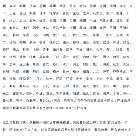
福建省莆田市城厢区霞林街道荔华东大道积家售后服务中心（需提前预约）
州、盐城、泰州、济南、惠州、苏州、武汉、西安、青岛、无锡、温州、沈阳、大连、海
口、三亚、佛山、东莞、珠海、哈尔滨、合肥、昆明、太原、石家庄、南宁、南通、长
福建省三明市三元区东乾二路积家售后服务中心（需提前预约）
春、烟台、唐山、廊坊、保定、贵阳、泉州、台州、湖州、中山、乌鲁木齐、洛阳、邯
福建省漳州市龙文区步港路积家售后服务中心（需提前预约）
郸、秦皇岛、澳门、西宁、潍坊、呼和浩特、沧州、鞍山、赣州、临沂、岳阳、平顶山、
江苏省常州市新北区龙锦路1590号现代传媒中心5号楼10层1008室积家售后服务中心（需提前预约）
镇江、桂林、芜湖、汕头、淄博、兰州、银川、郴州、大庆、张家口、衡阳、焦作、周
江苏省淮安市清江浦区淮海北路积家售后服务中心（需提前预约）
口、邵阳、亳州、新乡、衡水、牡丹江、德州、聊城、包头、淮安、宜昌、许昌、邢台、
江苏省连云港市海州区通灌北路积家售后服务中心（需提前预约）
宿迁、丽水、蚌埠、上饶、晋中、葫芦岛、四平、宜春、滁州、大同、舟山、绵阳、天
江苏省南京市秦淮区中山南路1号南京中心22层22-C1-C3室积家售后服务中心（需提前预约）
水、德阳、承德、绥化、马鞍山、三明、滨州、黄冈、赤峰、荆州、通化、鸡西、佳木
斯、黑河、连云港、阜阳、吉安、枣庄、永州、清远、揭阳、梧州、渭南、延安、长治、
江苏省宿迁市宿城区西湖路积家售后服务中心（需提前预约）
运城、淮南、莆田、荆门、益阳、梅州、达州、榆林、威海、九江、济宁、齐齐哈尔、南
江苏省泰州市海陵区永定东路399号置地商务中心东塔（华润万象城）17层1706室积家售后服务中心（需提前预约）
阳、常德、呼伦贝尔、丹东、锦州、辽阳、辽源、衢州、安庆、龙岩、宁德、鹰潭、泰
江苏省徐州市鼓楼区淮海东路29号苏宁广场IFC国际金融中心35层3508室积家售后服务中心（需提前预约）
安、商丘、驻马店、咸宁、江门、茂名、玉林、乐山、南充、雅安、宝鸡、柳州、拉萨、
江苏省盐城市盐都区世纪大道5号盐城金融城写字楼1号楼16层1604室积家售后服务中心（需提前预约）
丽江、张家界、襄阳、株洲、遵义、鄂尔多斯、阳泉、昆山、黄石、湘潭、十堰、漳州、
江苏省扬州市邗江区国展路29号星耀天地写字楼1号楼18层1803室积家售后服务中心（需提前预约）
攀枝花、香港、台北等，共计360+网点，均有官方直营的积家售后服务网点，详细信息
江苏省镇江市京口区中山东路积家售后服务中心（需提前预约）
需拨打积家全国官方售后服务热线400-992-0312进行咨询。
江西省抚州市临川区赣东大道积家售后服务中心（需提前预约）
此次售后网络优化是积家中国区近年来规模最大的服务升级工程，聚焦“直营提质、扩
江西省赣州市章贡区文清路积家售后服务中心（需提前预约）
容、区域均衡”三大方向。对全国原有售后网点进行重新选址、装修焕新、设备迭代与人
江西省吉安市吉州区井冈山大道积家售后服务中心（需提前预约）