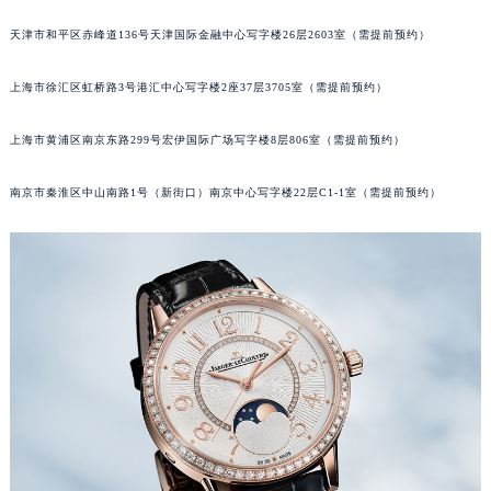
福州市鼓楼区五四路128-1号恒力城写字楼15层03室（需提前预约）
天津市和平区赤峰道136号天津国际金融中心写字楼26层2603室（需提前预约）
成都市锦江区人民东路6号SAC东原中心写字楼24层2406B室（需提前预约）
重庆市江北区观音桥步行街2号融恒时代广场写字楼9层902室（需提前预约）
上海市徐汇区虹桥路3号港汇中心写字楼2座37层3705室（需提前预约）
长沙市芙蓉区定王台街道建湘路393号世茂环球金融中心写字楼（芙蓉广场）10层13室（需提前预约）
上海市黄浦区南京东路299号宏伊国际广场写字楼8层806室（需提前预约）
郑州市二七区铭功路10号华润大厦写字楼29层2905室（需提前预约）
太原市迎泽区解放路15号亨得利名表服务中心（品牌授权店）3层整层（需提前预约）
南京市秦淮区中山南路1号（新街口）南京中心写字楼22层C1-1室（需提前预约）
沈阳市沈河区中街路137号亨得利名表服务中心（品牌授权店）1层整层（需提前预约）
沈阳市沈河区中街路83号亨得利名表服务中心（品牌授权店）1层整层（需提前预约）
乌鲁木齐市天山区红山路26号时代广场（CCMALL）C座17层17-B（需提前预约）
温州市鹿城区锦绣路1067号置信广场10层1015室（需提前预约）
哈尔滨市道里区友谊西路600号富力中心T2座写字楼29层03室（需提前预约）
大连市中山区人民路15号国际金融大厦7层G室（需提前预约）
佛山市禅城区季华五路57号万科金融中心C座12层1205室（需提前预约）
东莞市东城街道鸿福东路1号民盈国贸中心T1写字楼9层907室（需提前预约）
无锡市梁溪区人民中路139号恒隆广场写字楼1座11层1104室（需提前预约）
南通市崇川区工农路57号圆融广场写字楼16层1603室（需提前预约）