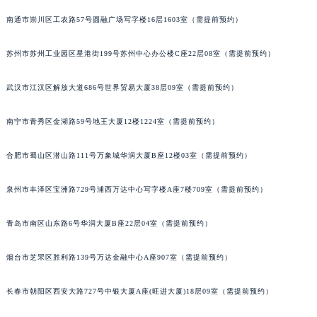
内蒙古自治区锡林郭勒盟市锡林浩特市光明街与额尔敦路交叉口积家售后服务中心（需提前预约）
南通市崇川区工农路57号圆融广场写字楼16层1603室（需提前预约）
内蒙古自治区兴安盟市乌兰浩特市兴安大街积家售后服务中心（需提前预约）
山西省大同市平城区迎宾街积家售后服务中心（需提前预约）
苏州市苏州工业园区星港街199号苏州中心办公楼C座22层08室（需提前预约）
山西省晋城市城区黄华街积家售后服务中心（需提前预约）
武汉市江汉区解放大道686号世界贸易大厦38层09室（需提前预约）
山西省晋中市榆次区顺城街积家售后服务中心（需提前预约）
山西省临汾市尧都区解放路积家售后服务中心（需提前预约）
南宁市青秀区金湖路59号地王大厦12楼1224室（需提前预约）
山西省吕梁市离石区永宁中路与建设街交叉口积家售后服务中心（需提前预约）
山西省朔州市朔城区怡西路与鄯阳西街交汇处积家售后服务中心（需提前预约）
合肥市蜀山区潜山路111号万象城华润大厦B座12楼03室（需提前预约）
山西省忻州市忻府区和平东街与七一南路交叉口积家售后服务中心（需提前预约）
泉州市丰泽区宝洲路729号浦西万达中心写字楼A座7楼709室（需提前预约）
山西省阳泉市郊区平阳东街与新城大道交叉口积家售后服务中心（需提前预约）
山西省运城市盐湖区河东街积家售后服务中心（需提前预约）
青岛市南区山东路6号华润大厦B座22层04室（需提前预约）
山西省长治市潞州区英雄中路积家售后服务中心（需提前预约）
山西省太原市迎泽区迎泽街道解放路15号亨得利名表维修授权店3楼积家售后服务中心（需提前预约）
烟台市芝罘区胜利路139号万达金融中心A座907室（需提前预约）
天津市和平区赤峰道136号天津国际金融中心26层2603室积家售后服务中心（需提前预约）
安徽省安庆市迎江区人民路积家售后服务中心（需提前预约）
长春市朝阳区西安大路727号中银大厦A座(旺进大厦)18层09室（需提前预约）
安徽省蚌埠市蚌山区淮河路积家售后服务中心（需提前预约）