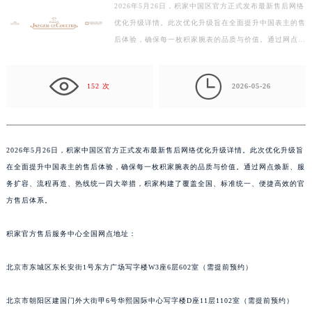
2026年5月26日，积家中国区官方正式发布最新售后网络
徐州市鼓楼区淮海东路29号苏宁广场IFC国际金融中心写字楼35层3508室（需提前预约）
优化升级详情。此次优化升级旨在全面提升中国表主的售
扬州市邗江区国展路29号星耀天地写字楼1号楼18层1803室（需提前预约）
后体验，确保每一枚积家腕表的品质与价值。通过网点焕
盐城市盐都区世纪大道5号盐城金融城写字楼1号楼16层1604室（需提前预约）
新、服务扩容、流程再造、热线统一四大举措，积家构
泰州市海陵区永定东路399号置地商务中心东塔写字楼（华润万象城）17层1706室（需提前预约）
建…

152 次
2026-05-26
宁波市江北区大闸南路500号来福士广场办公楼20层2009室（需提前预约）
杭州市上城区钱江路1366号华润大厦写字楼A座5层503-5室（需提前预约）
金华市金东区东市南街777号金华万达广场写字楼4号楼22层2209室（需提前预约）
绍兴市越城区胜利东路379号世茂天际中心写字楼8层805室（需提前预约）
2026年5月26日，积家中国区官方正式发布最新售后网络优化升级详情。此次优化升级旨
在全面提升中国表主的售后体验，确保每一枚积家腕表的品质与价值。通过网点焕新、服
嘉兴市南湖区广益路705号嘉兴世界贸易中心写字楼A座13层1304室（需提前预约）
务扩容、流程再造、热线统一四大举措，积家构建了覆盖全国、标准统一、便捷高效的官
南昌市红谷滩新区红谷中大道998号绿地双子塔（中央广场）A1座办公楼14层07室（需提前预约）
方售后体系。
济南市历下区经十路11111号华润中心写字楼（万象城）15层1508室（需提前预约）
广州市天河区天河路230号万菱汇国际中心写字楼A塔7层704室（需提前预约）
积家官方售后服务中心全国网点地址：
广州市越秀区环市东路371-375号世界贸易中心大厦南塔写字楼15层07室（需提前预约）
深圳市罗湖区深南东路5001号华润大厦写字楼17层1701室（需提前预约）
北京市东城区东长安街1号东方广场写字楼W3座6层602室（需提前预约）
惠州市惠城区江北文昌一路7号华贸大厦写字楼1座30层05室（需提前预约）
北京市朝阳区建国门外大街甲6号华熙国际中心写字楼D座11层1102室（需提前预约）
厦门市思明区湖滨东路95号华润大厦写字楼B座11层1104室（需提前预约）