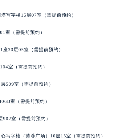
家售后服务中心（需提前预约）
后服务中心（需提前预约）
南塔写字楼15层07室（需提前预约）
后服务中心（需提前预约）
后服务中心（需提前预约）
701室（需提前预约）
售后服务中心（需提前预约）
售后服务中心（需提前预约）
座30层05室（需提前预约）
售后服务中心（需提前预约）
家售后服务中心（需提前预约）
104室（需提前预约）
家售后服务中心（需提前预约）
路交叉口积家售后服务中心（需提前预约）
层509室（需提前预约）
后服务中心（需提前预约）
后服务中心（需提前预约）
406B室（需提前预约）
后服务中心（需提前预约）
服务中心（需提前预约）
902室（需提前预约）
后服务中心（需提前预约）
家售后服务中心（需提前预约）
心写字楼（芙蓉广场）10层13室（需提前预约）