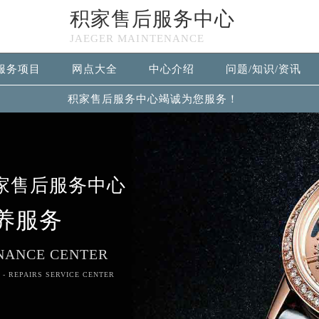
积家售后服务中心
JAEGER MAINTENANCE
服务项目
网点大全
中心介绍
问题/知识/资讯
积家售后服务中心竭诚为您服务！
家售后服务中心
养服务
NANCE CENTER
 - REPAIRS SERVICE CENTER