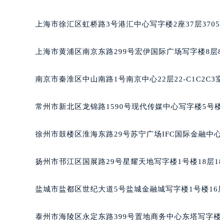
重庆市江北区观音桥步行街2号融恒时
长沙市芙蓉区定王台街道建湘路393
上海市徐汇区虹桥路3号港汇中心写字楼2座37层370
郑州市二七区铭功路10号华润大厦写字
太原市迎泽区解放路15号亨得利名
上海市黄浦区南京东路299号宏伊国际广场写字楼8层
沈阳市沈河区中街路137号亨得利名
沈阳市沈河区中街路83号亨得利名
南京市秦淮区中山南路1号南京中心22层22-C1C2C
乌鲁木齐市天山区红山路26号时代广场
温州市鹿城区锦绣路1067号置信广场
常州市新北区龙锦路1590号现代传媒中心写字楼5号楼
哈尔滨市道里区友谊西路600号富力中
大连市中山区人民路15号国际金融大
徐州市鼓楼区淮海东路29号苏宁广场IFC国际金融中心
佛山市禅城区季华五路57号万科金融中
东莞市东城街道鸿福东路1号民盈国贸
扬州市邗江区国展路29号星耀天地写字楼1号楼18层1
无锡市梁溪区人民中路139号恒隆广场
南通市崇川区工农路57号圆融广场写字
盐城市盐都区世纪大道5号盐城金融城写字楼1号楼16
苏州市苏州工业园区星港街199号苏州
武汉市江汉区解放大道686号世界贸易
泰州市海陵区永定东路399号置地商务中心东塔写字楼