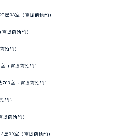
得利名表维修授权店1楼积家售后服务中心（需提前预约）
得利名表维修授权店1楼积家售后服务中心（需提前预约）
22层08室（需提前预约）
国际中心D座11层1102室积家售后服务中心（北京总部）（需
广场W3座6层602室积家售后服务中心（需提前预约）
室（需提前预约）
先天下积家售后服务中心（需提前预约）
特大街积家售后服务中心（需提前预约）
提前预约）
街积家售后服务中心（需提前预约）
3号王府井百货名表维修积家售后服务中心（需提前预约）
3室（需提前预约）
家售后服务中心（需提前预约）
霍洛街积家售后服务中心（需提前预约）
楼709室（需提前预约）
央街积家售后服务中心（需提前预约）
街积家售后服务中心（需提前预约）
前预约）
路积家售后服务中心（需提前预约）
大街积家售后服务中心（需提前预约）
（需提前预约）
市光明街与额尔敦路交叉口积家售后服务中心（需提前预约）
安大街积家售后服务中心（需提前预约）
18层09室（需提前预约）