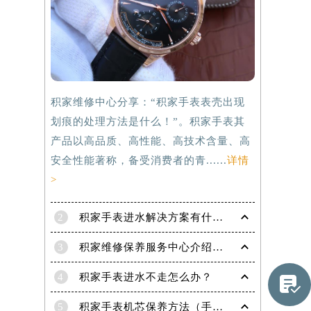
积家维修中心分享：“积家手表表壳出现
划痕的处理方法是什么！”。积家手表其
产品以高品质、高性能、高技术含量、高
安全性能著称，备受消费者的青......
详情
>
2
积家手表进水解决方案有什么？
3
积家维修保养服务中心介绍 | 积家
提前预约）
4
积家手表进水不走怎么办？

5
积家手表机芯保养方法（手表机芯正确保养方法）