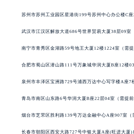
辽宁省沈阳市沈河区中街路137号亨
辽宁省沈阳市沈河区中街路83号亨
苏州市苏州工业园区星港街199号苏州中心办公楼C座
北京市朝阳区建国门外大街甲6号华熙
北京市东城区东长安街1号王府井东方
武汉市江汉区解放大道686号世界贸易大厦38层09
河北省保定市竞秀区朝阳北大街北国
内蒙古自治区阿拉善盟市左旗土尔扈
南宁市青秀区金湖路59号地王大厦12楼1224室（需
内蒙古自治区巴彦淖尔市临河区新华
内蒙古自治区包头市青山区幸福路甲
合肥市蜀山区潜山路111号万象城华润大厦B座12楼0
内蒙古自治区赤峰市红山区哈达街积
内蒙古自治区鄂尔多斯市东胜区伊金
泉州市丰泽区宝洲路729号浦西万达中心写字楼A座7
内蒙古自治区呼伦贝尔市海拉尔区中
内蒙古自治区通辽市科尔沁区明仁大
青岛市南区山东路6号华润大厦B座22层04室（需提
内蒙古自治区乌海市海勃湾区人民南
内蒙古自治区乌兰察布市集宁区恩和
烟台市芝罘区胜利路139号万达金融中心A座907室
内蒙古自治区锡林郭勒盟市锡林浩特
内蒙古自治区兴安盟市乌兰浩特市兴
长春市朝阳区西安大路727号中银大厦A座(旺进大厦)