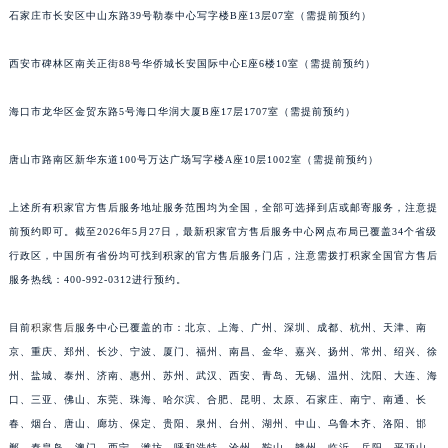
石家庄市长安区中山东路39号勒泰中心写字楼B座13层07室（需提前预约）
西安市碑林区南关正街88号华侨城长安国际中心E座6楼10室（需提前预约）
海口市龙华区金贸东路5号海口华润大厦B座17层1707室（需提前预约）
唐山市路南区新华东道100号万达广场写字楼A座10层1002室（需提前预约）
上述所有积家官方售后服务地址服务范围均为全国，全部可选择到店或邮寄服务，注意提
前预约即可。截至2026年5月27日，最新积家官方售后服务中心网点布局已覆盖34个省级
行政区，中国所有省份均可找到积家的官方售后服务门店，注意需拨打积家全国官方售后
服务热线：400-992-0312进行预约。
目前
积家售后
服务中心已覆盖的市：北京、上海、广州、深圳、成都、杭州、天津、南
京、重庆、郑州、长沙、宁波、厦门、福州、南昌、金华、嘉兴、扬州、常州、绍兴、徐
州、盐城、泰州、济南、惠州、苏州、武汉、西安、青岛、无锡、温州、沈阳、大连、海
口、三亚、佛山、东莞、珠海、哈尔滨、合肥、昆明、太原、石家庄、南宁、南通、长
春、烟台、唐山、廊坊、保定、贵阳、泉州、台州、湖州、中山、乌鲁木齐、洛阳、邯
郸、秦皇岛、澳门、西宁、潍坊、呼和浩特、沧州、鞍山、赣州、临沂、岳阳、平顶山、