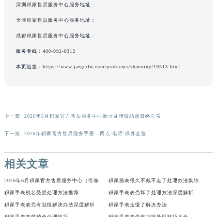
深圳积家售后服务中心
服务地址：
天津积家售后服务中心
服务地址：
成都积家售后服务中心
服务地址：
服务专线：
400-992-0312
本页链接：
https://www.jaegerfw.com/problems/shaoxing/19513.html
上一篇:
2026年5月积家官方售后服务中心新址及增设站点最终公告
下一篇:
2026年积家官方售后服务手册：网点·电话·保养全览
相关文章
2026年6月积家官方售后服务中心（维修保养）调整补充通知（迁址新增）原文发布完毕
积家腕表很久不戴不走了处理办法集锦
积家手表机芯受损处理方法推荐
积家手表表壳坏了处理方法深度解析
积家手表表壳有划痕解决办法深度解析
积家手表走慢了解决办法
积家手表表带掉色处理技巧
积家手表表壳有划痕处理技巧大全