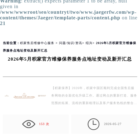
Warning
: extract() expects parameter 1 to be array, null
given in
/www/wwwroot/seo/countryt/two/www.jaegerfw.com/wp-
content/themes/Jaeger/template-parts/content.php
on line
21
当前位置：
积家售后维修中心服务
>
问题/知识/资讯
>
绍兴
> 2026年5月积家官方维修保
养服务点地址变动及新开汇总
2026年5月积家官方维修保养服务点地址变动及新开汇总
【积家保养】2026年，积家中国区顺利完成全国售后服
务网络的全面优化升级工作。通过网点的重新打造、服务
范围的拓展、流程的重新梳理以及客户服务热线的整合等
多项举措，构建起了一个覆盖全国、标准规范、便捷高
效…

153 次
2026-05-27