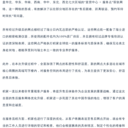
盖华北、华东、华南、西南、华中、东北、西北七大区域的“直营中心 + 服务点”双轨网
络。这一网络的形成，有效解决了以往部分地区存在的“售后困难、距离较远、预约等待
时间长”等问题。
所有经过升级后的网点都经过了瑞士日内瓦总部的严格认证。这些网点统一配备了瑞士进
口的精密检测仪器，所使用的配件也均为100%原厂供应，并且拥有经过品牌专项培训认
证的资深制表师。这些网点严格执行积家全球统一的服务标准与质保体系，确保无论表主
身处何地，都能享受到与瑞士本土一致的专业养护服务。
此外，在本次升级过程中，全面加强了网点的私密性和舒适度。新的网点大多选址在城市
核心商圈的高端写字楼内，对服务空间的布局进行了优化，为表主提供了更加安心、舒适
的售后体验。
积家一直以来都非常重视客户服务，将提升售后体验作为企业发展的重要战略。通过这次
全面的售后服务网络优化升级，积家进一步巩固了其在中国市场的地位，增强了客户的满
意度和忠诚度。
在服务流程方面，积家也进行了深度的优化。从客户将腕表送至售后网点开始，就会有专
业的工作人员进行详细的登记和检查。他们会根据腕表的具体情况，制定个性化的维修和