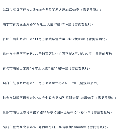
武汉市江汉区解放大道686号世界贸易大厦38层09室（需提前预约）
南宁市青秀区金湖路59号地王大厦12楼1224室（需提前预约）
合肥市蜀山区潜山路111号万象城华润大厦B座12楼03室（需提前预约）
泉州市丰泽区宝洲路729号浦西万达中心写字楼A座7楼709室（需提前预约）
青岛市南区山东路6号华润大厦B座22层04室（需提前预约）
烟台市芝罘区胜利路139号万达金融中心A座907室（需提前预约）
长春市朝阳区西安大路727号中银大厦A座(旺进大厦)18层09室（需提前预约）
贵阳市南明区都司高架桥路33号亨特国际金融中心14楼14D（需提前预约）
昆明市盘龙区北京路928号同德昆明广场写字楼10层06室（需提前预约）