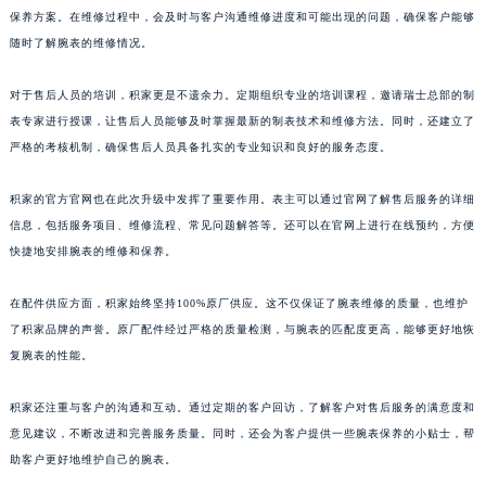
保养方案。在维修过程中，会及时与客户沟通维修进度和可能出现的问题，确保客户能够
随时了解腕表的维修情况。
对于售后人员的培训，积家更是不遗余力。定期组织专业的培训课程，邀请瑞士总部的制
表专家进行授课，让售后人员能够及时掌握最新的制表技术和维修方法。同时，还建立了
严格的考核机制，确保售后人员具备扎实的专业知识和良好的服务态度。
积家的官方官网也在此次升级中发挥了重要作用。表主可以通过官网了解售后服务的详细
信息，包括服务项目、维修流程、常见问题解答等。还可以在官网上进行在线预约，方便
快捷地安排腕表的维修和保养。
在配件供应方面，积家始终坚持100%原厂供应。这不仅保证了腕表维修的质量，也维护
了积家品牌的声誉。原厂配件经过严格的质量检测，与腕表的匹配度更高，能够更好地恢
复腕表的性能。
积家还注重与客户的沟通和互动。通过定期的客户回访，了解客户对售后服务的满意度和
意见建议，不断改进和完善服务质量。同时，还会为客户提供一些腕表保养的小贴士，帮
助客户更好地维护自己的腕表。