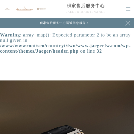
积家售后服务中心
Warning
: extract() expects parameter 1 to be array, null

JAEGER MAINTENANCE
given in
/www/wwwroot/seo/countryt/two/www.jaegerfw.com/wp-

积家售后服务中心竭诚为您服务！
content/themes/Jaeger/header.php
on line
24
Warning
: array_map(): Expected parameter 2 to be an array,
null given in
/www/wwwroot/seo/countryt/two/www.jaegerfw.com/wp-
content/themes/Jaeger/header.php
on line
32
中心介绍
联系我们