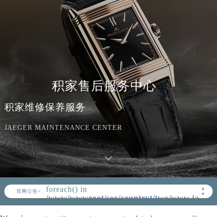
积家售后服务中心
积家维修保养服务
JAEGER MAINTENANCE CENTER
Warning
: Invalid argument supplied for
foreach() in
/www/wwwroot/seo/countryt/two/www.jaeger
content/themes/Jaeger/header.php
on
▲
官网公告>
▼
line
164