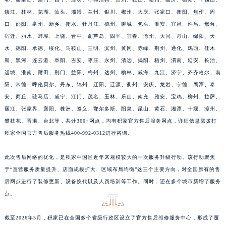
镇江、桂林、芜湖、汕头、淄博、兰州、银川、郴州、大庆、张家口、衡阳、焦作、周
口、邵阳、亳州、新乡、衡水、牡丹江、德州、聊城、包头、淮安、宜昌、许昌、邢台、
宿迁、丽水、蚌埠、上饶、晋中、葫芦岛、四平、宜春、滁州、大同、舟山、绵阳、天
水、德阳、承德、绥化、马鞍山、三明、滨州、黄冈、赤峰、荆州、通化、鸡西、佳木
斯、黑河、连云港、阜阳、吉安、枣庄、永州、清远、揭阳、梧州、渭南、延安、长治、
运城、淮南、莆田、荆门、益阳、梅州、达州、榆林、威海、九江、济宁、齐齐哈尔、南
阳、常德、呼伦贝尔、丹东、锦州、辽阳、辽源、衢州、安庆、龙岩、宁德、鹰潭、泰
安、商丘、驻马店、咸宁、江门、茂名、玉林、乐山、南充、雅安、宝鸡、柳州、拉萨、
丽江、张家界、襄阳、株洲、遵义、鄂尔多斯、阳泉、昆山、黄石、湘潭、十堰、漳州、
攀枝花、香港、台北等，共计360+网点，均有积家官方售后服务网点，详细信息需拨打
积家全国官方售后服务热线400-992-0312进行咨询。
此次售后网络的优化，是积家中国区近年来规模较大的一次服务升级行动。该行动聚焦
于“直营服务质量提升、店面规模扩大、区域布局均衡”这三个主要方向，对全国原有的售
后网点进行了装修更新、设备换代以及人员培训等工作。同时，还在多个城市新增了服务
点。
截至2026年5月，积家已在全国多个省级行政区设立了官方售后维修服务中心，形成了覆