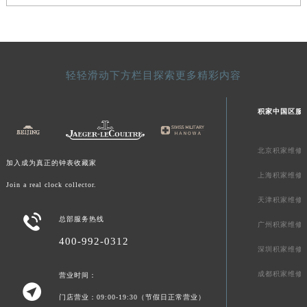
轻轻滑动下方栏目探索更多精彩内容
积家中国区服
北京积家维修
加入成为真正的钟表收藏家
上海积家维修
Join a real clock collector.
天津积家维修

总部服务热线
广州积家维修
400-992-0312
深圳积家维修
成都积家维修
营业时间：

门店营业：09:00-19:30（节假日正常营业）