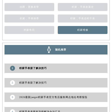
青海省果洛藏族自治州玛沁县团结路积家售后服务中心（需提前预约）
伯爵，更换表带
积家，手表发展史
青海省海北藏族自治州海晏县将军路积家售后服务中心（需提前预约）
积家，手表保养
积家，手表走时不准
青海省海东市乐都区滨河路积家售后服务中心（需提前预约）
青海省海南藏族自治州共和县青海湖大街积家售后服务中心（需提前预约）
积家售后
积家维修
青海省海西蒙古族藏族自治州德令哈市柴达木路积家售后服务中心（需提前预约）
青海省黄南藏族自治州同仁市德合隆路积家售后服务中心（需提前预约）
青海省西宁市城西区海湖新区西关大道积家售后服务中心（需提前预约）
随机推荐
青海省玉树藏族自治州结古镇胜利路积家售后服务中心（需提前预约）
陕西省安康市汉滨区金州路积家售后服务中心（需提前预约）
陕西省宝鸡市渭滨区经二路积家售后服务中心（需提前预约）
1
积家手表脏了解决技巧
陕西省汉中市汉台区北大街积家售后服务中心（需提前预约）
陕西省商洛市商州区州城街积家售后服务中心（需提前预约）
2
积家手表脏了解决技巧
陕西省铜川市王益区红旗街积家售后服务中心（需提前预约）
陕西省渭南市临渭区东风大街积家售后服务中心（需提前预约）
3
2026最新jaeger积家手表官方售后服务网点地址考察报告
陕西省咸阳市秦都区沣西新城统一西路与白马河路交汇处积家售后服务中心（需提前预约）
陕西省延安市宝塔区中心街积家售后服务中心（需提前预约）
4
积家手表表蒙有划痕解决办法汇总