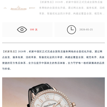
【积家售后】2026年，积家中国区正式完成全国售后服
徐州市鼓楼区淮海东路29号苏宁广场IFC国际金融中心写字楼35层3508室（需提前预约）
务网络的全面优化升级。通过网点改造、服务拓展、流程
扬州市邗江区国展路29号星耀天地写字楼1号楼18层1803室（需提前预约）
革新、客服优化这四大举措，构建起覆盖全国、规范有
盐城市盐都区世纪大道5号盐城金融城写字楼1号楼16层1604室（需提前预约）
序、高效便捷的官方售后体系，全方位提升中国表主的售
泰州市海陵区永定东路399号置地商务中心东塔写字楼（华润万象城）17层1706室（需提前预约）
后…

100 次
2026-05-25
宁波市江北区大闸南路500号来福士广场办公楼20层2009室（需提前预约）
杭州市上城区钱江路1366号华润大厦写字楼A座5层503-5室（需提前预约）
金华市金东区东市南街777号金华万达广场写字楼4号楼22层2209室（需提前预约）
绍兴市越城区胜利东路379号世茂天际中心写字楼8层805室（需提前预约）
【
积家售后
】2026年，积家中国区正式完成全国售后服务网络的全面优化升级。通过网
点改造、服务拓展、流程革新、客服优化这四大举措，构建起覆盖全国、规范有序、高效
嘉兴市南湖区广益路705号嘉兴世界贸易中心写字楼A座13层1304室（需提前预约）
便捷的官方售后体系，全方位提升中国表主的售后体验，全力守护每一枚积家腕表的品质
南昌市红谷滩新区红谷中大道998号绿地双子塔（中央广场）A1座办公楼14层07室（需提前预约）
与价值。
济南市历下区经十路11111号华润中心写字楼（万象城）15层1508室（需提前预约）
广州市天河区天河路230号万菱汇国际中心写字楼A塔7层704室（需提前预约）
广州市越秀区环市东路371-375号世界贸易中心大厦南塔写字楼15层07室（需提前预约）
深圳市罗湖区深南东路5001号华润大厦写字楼17层1701室（需提前预约）
惠州市惠城区江北文昌一路7号华贸大厦写字楼1座30层05室（需提前预约）
厦门市思明区湖滨东路95号华润大厦写字楼B座11层1104室（需提前预约）