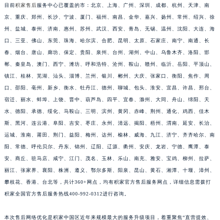
目前
积家售后
服务中心已覆盖的市：北京、上海、广州、深圳、成都、杭州、天津、南
福建省莆田市城厢区霞林街道荔华东大道积家售后服务中心（需提前预约）
京、重庆、郑州、长沙、宁波、厦门、福州、南昌、金华、嘉兴、扬州、常州、绍兴、徐
福建省三明市三元区东乾二路积家售后服务中心（需提前预约）
州、盐城、泰州、济南、惠州、苏州、武汉、西安、青岛、无锡、温州、沈阳、大连、海
福建省漳州市龙文区步港路积家售后服务中心（需提前预约）
口、三亚、佛山、东莞、珠海、哈尔滨、合肥、昆明、太原、石家庄、南宁、南通、长
江苏省常州市新北区龙锦路1590号现代传媒中心5号楼10层1008室积家售后服务中心（需提前预约）
春、烟台、唐山、廊坊、保定、贵阳、泉州、台州、湖州、中山、乌鲁木齐、洛阳、邯
郸、秦皇岛、澳门、西宁、潍坊、呼和浩特、沧州、鞍山、赣州、临沂、岳阳、平顶山、
江苏省淮安市清江浦区淮海北路积家售后服务中心（需提前预约）
镇江、桂林、芜湖、汕头、淄博、兰州、银川、郴州、大庆、张家口、衡阳、焦作、周
江苏省连云港市海州区通灌北路积家售后服务中心（需提前预约）
口、邵阳、亳州、新乡、衡水、牡丹江、德州、聊城、包头、淮安、宜昌、许昌、邢台、
江苏省南京市秦淮区中山南路1号南京中心22层22-C1-C3室积家售后服务中心（需提前预约）
宿迁、丽水、蚌埠、上饶、晋中、葫芦岛、四平、宜春、滁州、大同、舟山、绵阳、天
江苏省宿迁市宿城区西湖路积家售后服务中心（需提前预约）
水、德阳、承德、绥化、马鞍山、三明、滨州、黄冈、赤峰、荆州、通化、鸡西、佳木
江苏省泰州市海陵区永定东路399号置地商务中心东塔（华润万象城）17层1706室积家售后服务中心（需提前预约）
斯、黑河、连云港、阜阳、吉安、枣庄、永州、清远、揭阳、梧州、渭南、延安、长治、
江苏省徐州市鼓楼区淮海东路29号苏宁广场IFC国际金融中心35层3508室积家售后服务中心（需提前预约）
运城、淮南、莆田、荆门、益阳、梅州、达州、榆林、威海、九江、济宁、齐齐哈尔、南
阳、常德、呼伦贝尔、丹东、锦州、辽阳、辽源、衢州、安庆、龙岩、宁德、鹰潭、泰
江苏省盐城市盐都区世纪大道5号盐城金融城写字楼1号楼16层1604室积家售后服务中心（需提前预约）
安、商丘、驻马店、咸宁、江门、茂名、玉林、乐山、南充、雅安、宝鸡、柳州、拉萨、
江苏省扬州市邗江区国展路29号星耀天地写字楼1号楼18层1803室积家售后服务中心（需提前预约）
丽江、张家界、襄阳、株洲、遵义、鄂尔多斯、阳泉、昆山、黄石、湘潭、十堰、漳州、
江苏省镇江市京口区中山东路积家售后服务中心（需提前预约）
攀枝花、香港、台北等，共计360+网点，均有积家官方售后服务网点，详细信息需拨打
江西省抚州市临川区赣东大道积家售后服务中心（需提前预约）
积家全国官方售后服务热线400-992-0312进行咨询。
江西省赣州市章贡区文清路积家售后服务中心（需提前预约）
江西省吉安市吉州区井冈山大道积家售后服务中心（需提前预约）
本次售后网络优化是积家中国区近年来规模最大的服务升级项目，着重聚焦“直营提效、