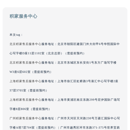
广东省梅州市梅江区金燕大道积家售后服务中心（需提前预约）
广东省清远市清城区湖西路积家售后服务中心（需提前预约）
积家服务中心
广东省汕头市龙湖区长平路积家售后服务中心（需提前预约）
广东省汕尾市城区香洲街道园林社区翠园街积家售后服务中心（需提前预约）
本文tag：
广东省韶关市武江区芙蓉新区与老城中心交汇处积家售后服务中心（需提前预约）
北京积家售后服务中心
服务地址：北京市朝阳区建国门外大街甲6号华熙国际中
广东省深圳市罗湖区深南东路5001号华润大厦17层1701室积家售后服务中心（需提前预约）
心写字楼D座11层1102室（北京总部）（需提前预约）
广东省阳江市江城区东风一路积家售后服务中心（需提前预约）
广东省云浮市云城区金山路积家售后服务中心（需提前预约）
北京积家售后服务中心
服务地址：北京市东城区东长安街1号东方广场写字楼
广东省湛江市赤坎区观海北路积家售后服务中心（需提前预约）
W3座6层602室（需提前预约）
广东省肇庆市端州区信安大道与砚都大道交汇处积家售后服务中心（需提前预约）
上海积家售后服务中心
服务地址：上海市徐汇区虹桥路3号港汇中心写字楼2座
广西壮族自治区百色市右江区中山二路积家售后服务中心（需提前预约）
37层3705室（需提前预约）
广西壮族自治区北海市海城区北京路积家售后服务中心（需提前预约）
上海积家售后服务中心
服务地址：上海市黄浦区南京东路299号宏伊国际广场写
广西壮族自治区崇左市江州区石景林街道友谊大道与丽川路交汇处积家售后服务中心（需提前预约）
字楼8层806室（需提前预约）
广西壮族自治区防城港市港口区金花茶大道积家售后服务中心（需提前预约）
广州积家售后服务中心
服务地址：广州市天河区天河路230号万菱汇国际中心写
广西壮族自治区贵港市港北区港城街道布山大道与仙衣路交叉口积家售后服务中心（需提前预约）
广西壮族自治区桂林市秀峰区红岭路积家售后服务中心（需提前预约）
字楼A塔7层704室（需提前预约） | 广州市越秀区环市东路371-375号世界贸易