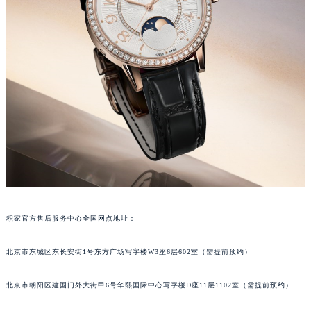
福州市鼓楼区五四路128-1号恒力城写字楼15层03室（需提前预约）
成都市锦江区人民东路6号SAC东原中心写字楼24层2406B室（需提前预约）
重庆市江北区观音桥步行街2号融恒时代广场写字楼9层902室（需提前预约）
长沙市芙蓉区定王台街道建湘路393号世茂环球金融中心写字楼（芙蓉广场）10层13室（需提前预约）
郑州市二七区铭功路10号华润大厦写字楼29层2905室（需提前预约）
太原市迎泽区解放路15号亨得利名表服务中心（品牌授权店）3层整层（需提前预约）
沈阳市沈河区中街路137号亨得利名表服务中心（品牌授权店）1层整层（需提前预约）
沈阳市沈河区中街路83号亨得利名表服务中心（品牌授权店）1层整层（需提前预约）
乌鲁木齐市天山区红山路26号时代广场（CCMALL）C座17层17-B（需提前预约）
温州市鹿城区锦绣路1067号置信广场10层1015室（需提前预约）
哈尔滨市道里区友谊西路600号富力中心T2座写字楼29层03室（需提前预约）
积家官方售后服务中心全国网点地址：
大连市中山区人民路15号国际金融大厦7层G室（需提前预约）
佛山市禅城区季华五路57号万科金融中心C座12层1205室（需提前预约）
北京市东城区东长安街1号东方广场写字楼W3座6层602室（需提前预约）
东莞市东城街道鸿福东路1号民盈国贸中心T1写字楼9层907室（需提前预约）
北京市朝阳区建国门外大街甲6号华熙国际中心写字楼D座11层1102室（需提前预约）
无锡市梁溪区人民中路139号恒隆广场写字楼1座11层1104室（需提前预约）
南通市崇川区工农路57号圆融广场写字楼16层1603室（需提前预约）