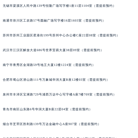
无锡市梁溪区人民中路139号恒隆广场写字楼1座11层1104室（需提前预约）
内蒙古自治区锡林郭勒盟市锡林浩特市光明街与额尔敦路交叉口积家售后服务中心（需提前预约）
内蒙古自治区兴安盟市乌兰浩特市兴安大街积家售后服务中心（需提前预约）
南通市崇川区工农路57号圆融广场写字楼16层1603室（需提前预约）
山西省大同市平城区迎宾街积家售后服务中心（需提前预约）
山西省晋城市城区黄华街积家售后服务中心（需提前预约）
苏州市苏州工业园区星港街199号苏州中心办公楼C座22层08室（需提前预约）
山西省晋中市榆次区顺城街积家售后服务中心（需提前预约）
山西省临汾市尧都区解放路积家售后服务中心（需提前预约）
武汉市江汉区解放大道686号世界贸易大厦38层09室（需提前预约）
山西省吕梁市离石区永宁中路与建设街交叉口积家售后服务中心（需提前预约）
南宁市青秀区金湖路59号地王大厦12楼1224室（需提前预约）
山西省朔州市朔城区怡西路与鄯阳西街交汇处积家售后服务中心（需提前预约）
山西省忻州市忻府区和平东街与七一南路交叉口积家售后服务中心（需提前预约）
合肥市蜀山区潜山路111号万象城华润大厦B座12楼03室（需提前预约）
山西省阳泉市郊区平阳东街与新城大道交叉口积家售后服务中心（需提前预约）
山西省运城市盐湖区河东街积家售后服务中心（需提前预约）
泉州市丰泽区宝洲路729号浦西万达中心写字楼A座7楼709室（需提前预约）
山西省长治市潞州区英雄中路积家售后服务中心（需提前预约）
青岛市南区山东路6号华润大厦B座22层04室（需提前预约）
山西省太原市迎泽区迎泽街道解放路15号亨得利名表维修授权店3楼积家售后服务中心（需提前预约）
天津市和平区赤峰道136号天津国际金融中心26层2603室积家售后服务中心（需提前预约）
烟台市芝罘区胜利路139号万达金融中心A座907室（需提前预约）
安徽省安庆市迎江区人民路积家售后服务中心（需提前预约）
安徽省蚌埠市蚌山区淮河路积家售后服务中心（需提前预约）