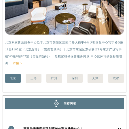
河南省信阳市浉河区东方红大道积家售后服务中心（需提前预约）
河南省许昌市魏都区建安大道与八龙路交叉口积家售后服务中心（需提前预约）
河南省郑州市二七区民主路10号华润大厦29层2905室积家售后服务中心（需提前预约）
河南省周口市川汇区七一路积家售后服务中心（需提前预约）
河南省驻马店市驿城区乐山大道与置地大道交叉口积家售后服务中心（需提前预约）
北京积家售后服务中心位于北京市朝阳区建国门外大街甲6号华熙国际中心写字楼D座
上
湖北省鄂州市鄂城区文星大道积家售后服务中心（需提前预约）
11层1102室（北京总部）（需提前预约） | 北京市东城区东长安街1号东方广场写字
（
湖北省黄冈市黄州区赤壁大道积家售后服务中心（需提前预约）
楼W3座6层602室（需提前预约），是积家维修保养服务网点,中心技师均接受标准培
前
湖北省黄石市黄石港区武汉路积家售后服务中心（需提前预约）
训....
详情 >
湖北省荆门市东宝中天街步行街积家售后服务中心（需提前预约）
湖北省荆州市荆州区荆中路积家售后服务中心（需提前预约）
北京
上海
广州
深圳
天津
成都
湖北省十堰市茅箭区人民北路积家售后服务中心（需提前预约）
湖北省随州市曾都区青年路积家售后服务中心（需提前预约）
湖北省咸宁市咸安区长安大道积家售后服务中心（需提前预约）
推荐阅读
湖北省襄阳市樊城区长虹路与人民路交叉口积家售后服务中心（需提前预约）
湖北省孝感市孝南区复兴大道积家售后服务中心（需提前预约）
湖北省宜昌市西陵区夷陵大道与港窑路积家售后服务中心（需提前预约）
1
积家手表表壳出现划痕的处理方法是什么！