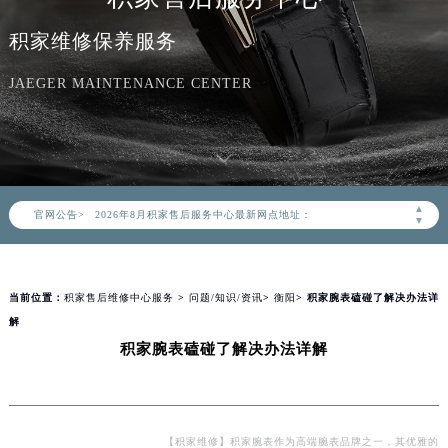
积家维修保养服务
JAEGER MAINTENANCE CENTER
2026年8月积家中国区售后服务网络优化升级公告
2026年8月积家全国官方售后客户服务热线：400-992-0312
积家官方全国统一服务热线400-992-0312，服务覆盖中国大陆、香港、澳门、台湾全部区域（非大陆需加拨“+86”）
2026年8月积家售后服务中心最新网点地址：
▲
官网公告>
▼
北京市朝阳区建国门外大街甲6号华熙国际中心写字楼D座11层1102室（北京总部）（需提前预约）
北京市东城区东长安街1号东方广场写字楼W3座6层602室（需提前预约）
天津市和平区赤峰道136号天津国际金融中心写字楼26层2603室（需提前预约）
当前位置：
积家售后维修中心服务
>
问题/知识/资讯
>
衡阳
> 积家腕表磕碰了解决办法详
上海市徐汇区虹桥路3号港汇中心写字楼2座37层3705室（需提前预约）
解
上海市黄浦区南京东路299号宏伊国际广场写字楼8层806室（需提前预约）
积家腕表磕碰了解决办法详解
南京市秦淮区中山南路1号（新街口）南京中心写字楼22层C1-1室（需提前预约）
常州市新北区龙锦路1590号现代传媒中心写字楼5号楼10层1008室（需提前预约）
徐州市鼓楼区淮海东路29号苏宁广场IFC国际金融中心写字楼35层3508室（需提前预约）
【积家维修】积家腕表作为高端腕表品牌之一，其优雅的