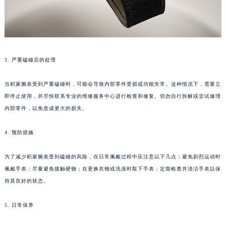
武汉市江汉区解放大道686号世界贸易大厦38层09室（需提前预约）
南宁市青秀区金湖路59号地王大厦12楼1224室（需提前预约）
合肥市蜀山区潜山路111号万象城华润大厦B座12楼03室（需提前预约）
泉州市丰泽区宝洲路729号浦西万达中心写字楼A座7楼709室（需提前预约）
青岛市南区山东路6号华润大厦B座22层04室（需提前预约）
3. 严重磕碰后的处理
烟台市芝罘区胜利路139号万达金融中心A座907室（需提前预约）
当积家腕表受到严重磕碰时，可能会导致内部零件受损或功能失常。这种情况下，需要立
长春市朝阳区西安大路727号中银大厦A座(旺进大厦)18层09室（需提前预约）
即停止使用，并尽快联系专业的维修服务中心进行检查和修复。切勿自行拆解或尝试修理
贵阳市南明区都司高架桥路33号亨特国际金融中心14楼14D（需提前预约）
内部零件，以免造成更大的损失。
昆明市盘龙区北京路928号同德昆明广场写字楼10层06室（需提前预约）
石家庄市长安区中山东路39号勒泰中心写字楼B座13层07室（需提前预约）
4. 预防措施
西安市碑林区南关正街88号华侨城长安国际中心E座6楼10室（需提前预约）
海口市龙华区金贸东路5号海口华润大厦B座17层1707室（需提前预约）
为了减少积家腕表受到磕碰的风险，在日常佩戴过程中应注意以下几点：避免剧烈运动时
佩戴手表；尽量避免接触硬物；在更换衣物或洗澡时取下手表；定期检查并清洁手表以保
唐山市路南区新华东道100号万达广场写字楼A座10层1002室（需提前预约）
持其良好的状态。
台州市椒江区东海大道1800号腾达中心东1幢20楼2002室（需提前预约）
内蒙古自治区呼和浩特市玉泉区大学西街70号华润万象城写字楼（鄂尔多斯大厦）23层2326室（需提前预约）
5. 日常保养
甘肃省兰州市七里河区西津西路16号兰州中心写字楼21层2102室（需提前预约）