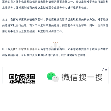
重庆市解放碑渝中区民权路28号英利国际金融中心写字楼20层01室（需提前预约）
正确的日常保养也是预防积家腕表受到磕碰的重要措施之一。建议定期对手表进行清洁和
黑龙江省大庆市萨尔图区会战大街积家售后服务中心（需提前预约）
上油保养，并根据制造商的建议定期送至专业服务中心进行维护和检查。
黑龙江省鹤岗市向阳区红军路积家售后服务中心（需提前预约）
总之，在面对积家腕表磕碰问题时，我们应根据实际情况采取相应的解决办法。对于轻微
黑龙江省黑河市爱辉区中央街积家售后服务中心（需提前预约）
的磕碰可以自行处理；而对于中度和严重的磕碰，则需要寻求专业帮助；同时，在日常使
黑龙江省鸡西市鸡冠区红军路积家售后服务中心（需提前预约）
预约入口
关闭
用过程中也应注意预防措施，并定期做好保养工作。
黑龙江省佳木斯市向阳区长安路积家售后服务中心（需提前预约）
黑龙江省牡丹江市东安区太平路积家售后服务中心（需提前预约）
立即预约
黑龙江省七台河市桃山区大同街积家售后服务中心（需提前预约）
以上就是
衡阳积家售后服务中心
为您分享的精彩内容。如果您还有其他关于积家手表维护
和保养的问题，可以拨打页面400电话进行咨询，我们将竭诚为您服务。
黑龙江省齐齐哈尔市龙沙区龙华路积家售后服务中心（需提前预约）
提前预约免排队，到店即享服务
预约时间有变无需取消，可随时重新预约
黑龙江省双鸭山市尖山区新兴大街积家售后服务中心（需提前预约）
黑龙江省绥化市北林区新华街与康庄路交叉口积家售后服务中心（需提前预约）
黑龙江省伊春市伊美区通河路积家售后服务中心（需提前预约）
吉林省白城市洮北区明仁南街积家售后服务中心（需提前预约）
吉林省白山市浑江区浑江大街积家售后服务中心（需提前预约）
吉林省吉林市船营区河南街积家售后服务中心（需提前预约）
吉林省辽源市龙山区人民大街积家售后服务中心（需提前预约）