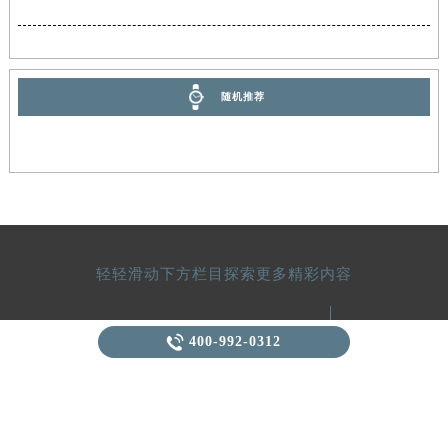
福建省三明市三元区东乾二路积家售后服务中心（需提前预约）
福建省漳州市龙文区步港路积家售后服务中心（需提前预约）
江苏省常州市新北区龙锦路1590号现代传媒中心5号楼10层1008室积家售后服务中心（需提前预约）
江苏省淮安市清江浦区淮海北路积家售后服务中心（需提前预约）
随机推荐
江苏省连云港市海州区通灌北路积家售后服务中心（需提前预约）
江苏省南京市秦淮区中山南路1号南京中心22层22-C1-C3室积家售后服务中心（需提前预约）
江苏省宿迁市宿城区西湖路积家售后服务中心（需提前预约）
江苏省泰州市海陵区永定东路399号置地商务中心东塔（华润万象城）17层1706室积家售后服务中心（需提前预约）
江苏省徐州市鼓楼区淮海东路29号苏宁广场IFC国际金融中心35层3508室积家售后服务中心（需提前预约）
江苏省盐城市盐都区世纪大道5号盐城金融城写字楼1号楼16层1604室积家售后服务中心（需提前预约）
轻轻滑动下方栏目探索更多精彩内容
江苏省扬州市邗江区国展路29号星耀天地写字楼1号楼18层1803室积家售后服务中心（需提前预约）
江苏省镇江市京口区中山东路积家售后服务中心（需提前预约）
积家中国区服
江西省抚州市临川区赣东大道积家售后服务中心（需提前预约）

400-992-0312
江西省赣州市章贡区文清路积家售后服务中心（需提前预约）
北京积家维修
江西省吉安市吉州区井冈山大道积家售后服务中心（需提前预约）
加入成为真正的钟表收藏家
上海积家维修
江西省景德镇市珠山区珠山中路积家售后服务中心（需提前预约）
Join a real clock collector.