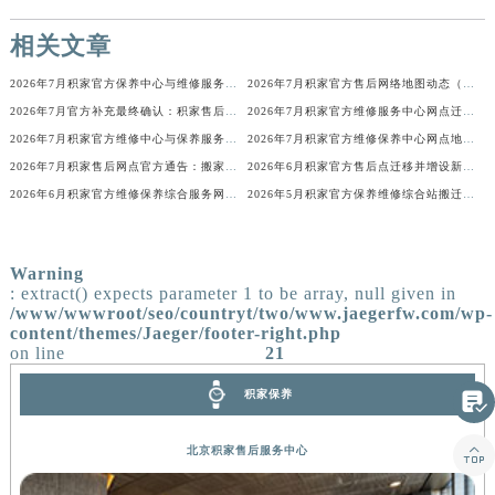
内蒙古自治区兴安盟市乌兰浩特市兴安大街积家售后服务中心（需提前预约）
山西省大同市平城区迎宾街积家售后服务中心（需提前预约）
相关文章
山西省晋城市城区黄华街积家售后服务中心（需提前预约）
2026年7月积家官方保养中心与维修服务中心迁址及新开补充指南文件
2026年7月积家官方售后网络地图动态（迁址+新增）
山西省晋中市榆次区顺城街积家售后服务中心（需提前预约）
2026年7月官方补充最终确认：积家售后网点迁址与新增
2026年7月积家官方维修服务中心网点迁址与保养点增设同步进行文本内容
山西省临汾市尧都区解放路积家售后服务中心（需提前预约）
2026年7月积家官方维修中心与保养服务点搬迁及新增全知道
2026年7月积家官方维修保养中心网点地址变更及新开清单文本
山西省吕梁市离石区永宁中路与建设街交叉口积家售后服务中心（需提前预约）
2026年7月积家售后网点官方通告：搬家与新店
2026年6月积家官方售后点迁移并增设新点通知
山西省朔州市朔城区怡西路与鄯阳西街交汇处积家售后服务中心（需提前预约）
2026年6月积家官方维修保养综合服务网最终迁址及新增网点最终速报
2026年5月积家官方保养维修综合站搬迁及新增服务点补充确认终稿文件
山西省忻州市忻府区和平东街与七一南路交叉口积家售后服务中心（需提前预约）
山西省阳泉市郊区平阳东街与新城大道交叉口积家售后服务中心（需提前预约）
Warning
山西省运城市盐湖区河东街积家售后服务中心（需提前预约）
: extract() expects parameter 1 to be array, null given in
山西省长治市潞州区英雄中路积家售后服务中心（需提前预约）
/www/wwwroot/seo/countryt/two/www.jaegerfw.com/wp-
content/themes/Jaeger/footer-right.php
山西省太原市迎泽区迎泽街道解放路15号亨得利名表维修授权店3楼积家售后服务中心（需提前预约）
on line
21
天津市和平区赤峰道136号天津国际金融中心26层2603室积家售后服务中心（需提前预约）
积家保养

安徽省安庆市迎江区人民路积家售后服务中心（需提前预约）
安徽省蚌埠市蚌山区淮河路积家售后服务中心（需提前预约）

北京积家售后服务中心
安徽省亳州市谯城区魏武大道积家售后服务中心（需提前预约）