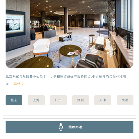
安徽省池州市贵池区长江路积家售后服务中心（需提前预约）
安徽省滁州市琅琊区南谯北路积家售后服务中心（需提前预约）
安徽省阜阳市颍州区颍州北路积家售后服务中心（需提前预约）
安徽省淮北市相山区淮海路积家售后服务中心（需提前预约）
安徽省淮南市田家庵区国庆中路积家售后服务中心（需提前预约）
安徽省黄山市屯溪区黄山西路积家售后服务中心（需提前预约）
安徽省六安市金安区解放中路积家售后服务中心（需提前预约）
安徽省马鞍山市雨山区湖南西路积家售后服务中心（需提前预约）
安徽省宿州市埇桥区人民中路积家售后服务中心（需提前预约）
北京积家售后服务中心位于 | ，是积家维修保养服务网点,中心技师均接受标准培
上
安徽省铜陵市铜官区石城大道积家售后服务中心（需提前预约）
训....
详情 >
训..
安徽省芜湖市镜湖区中山路步行街积家售后服务中心（需提前预约）
安徽省宣城市宣州区叠嶂西路积家售后服务中心（需提前预约）
北京
上海
广州
深圳
天津
成都
福建省龙岩市新罗区九一南路积家售后服务中心（需提前预约）
福建省南平市建阳区人民西路积家售后服务中心（需提前预约）
福建省宁德市蕉城区天湖东路积家售后服务中心（需提前预约）
推荐阅读
福建省莆田市城厢区霞林街道荔华东大道积家售后服务中心（需提前预约）