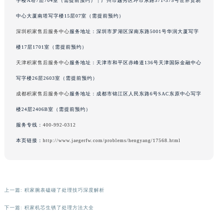
辽宁省营口市站前区市府路与渤海大街交叉口积家售后服务中心（需提前预约）
字楼A塔7层704室（需提前预约） | 广州市越秀区环市东路371-375号世界贸易
辽宁省沈阳市沈河区中街路137号亨得利名表维修授权店1楼积家售后服务中心（需提前预约）
中心大厦南塔写字楼15层07室（需提前预约）
辽宁省沈阳市沈河区中街路83号亨得利名表维修授权店1楼积家售后服务中心（需提前预约）
深圳积家售后服务中心
服务地址：深圳市罗湖区深南东路5001号华润大厦写字
北京市朝阳区建国门外大街甲6号华熙国际中心D座11层1102室积家售后服务中心（北京总部）（需提前预约）
楼17层1701室（需提前预约）
北京市东城区东长安街1号王府井东方广场W3座6层602室积家售后服务中心（需提前预约）
天津积家售后服务中心
服务地址：天津市和平区赤峰道136号天津国际金融中心
河北省保定市竞秀区朝阳北大街北国先天下积家售后服务中心（需提前预约）
写字楼26层2603室（需提前预约）
内蒙古自治区阿拉善盟市左旗土尔扈特大街积家售后服务中心（需提前预约）
成都积家售后服务中心
服务地址：成都市锦江区人民东路6号SAC东原中心写字
内蒙古自治区巴彦淖尔市临河区新华街积家售后服务中心（需提前预约）
内蒙古自治区包头市青山区幸福路甲3号王府井百货名表维修积家售后服务中心（需提前预约）
楼24层2406B室（需提前预约）
内蒙古自治区赤峰市红山区哈达街积家售后服务中心（需提前预约）
服务专线：
400-992-0312
内蒙古自治区鄂尔多斯市东胜区伊金霍洛街积家售后服务中心（需提前预约）
本页链接：
http://www.jaegerfw.com/problems/hengyang/17568.html
内蒙古自治区呼伦贝尔市海拉尔区中央街积家售后服务中心（需提前预约）
内蒙古自治区通辽市科尔沁区明仁大街积家售后服务中心（需提前预约）
内蒙古自治区乌海市海勃湾区人民南路积家售后服务中心（需提前预约）
上一篇:
积家腕表磕碰了处理技巧深度解析
内蒙古自治区乌兰察布市集宁区恩和大街积家售后服务中心（需提前预约）
内蒙古自治区锡林郭勒盟市锡林浩特市光明街与额尔敦路交叉口积家售后服务中心（需提前预约）
下一篇:
积家机芯生锈了处理方法大全