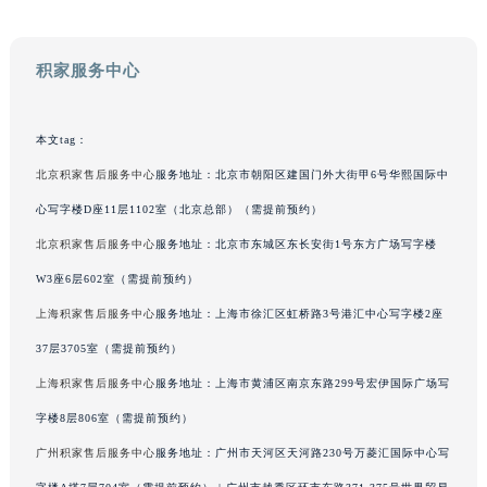
吉林省梅河口市新华街道梅河大街积家售后服务中心（需提前预约）
吉林省四平市铁东区紫气大路与南九经街交汇处积家售后服务中心（需提前预约）
吉林省松原市宁江区五环大街积家售后服务中心（需提前预约）
积家服务中心
吉林省通化市东昌区环通乡江南大街积家售后服务中心（需提前预约）
吉林省延边市延吉市解放路积家售后服务中心（需提前预约）
本文tag：
辽宁省鞍山市铁东区站前街积家售后服务中心（需提前预约）
北京积家售后服务中心
服务地址：北京市朝阳区建国门外大街甲6号华熙国际中
辽宁省本溪市平山区胜利路积家售后服务中心（需提前预约）
心写字楼D座11层1102室（北京总部）（需提前预约）
辽宁省朝阳市双塔区新华路积家售后服务中心（需提前预约）
辽宁省丹东市振兴区七经街积家售后服务中心（需提前预约）
北京积家售后服务中心
服务地址：北京市东城区东长安街1号东方广场写字楼
辽宁省抚顺市新抚区东一路积家售后服务中心（需提前预约）
W3座6层602室（需提前预约）
辽宁省阜新市海州区解放大街积家售后服务中心（需提前预约）
上海积家售后服务中心
服务地址：上海市徐汇区虹桥路3号港汇中心写字楼2座
辽宁省葫芦岛市连山区中央路积家售后服务中心（需提前预约）
37层3705室（需提前预约）
辽宁省锦州市古塔区中央大街积家售后服务中心（需提前预约）
上海积家售后服务中心
服务地址：上海市黄浦区南京东路299号宏伊国际广场写
辽宁省辽阳市白塔区新运大街积家售后服务中心（需提前预约）
字楼8层806室（需提前预约）
辽宁省盘锦市兴隆台区石油大街积家售后服务中心（需提前预约）
广州积家售后服务中心
服务地址：广州市天河区天河路230号万菱汇国际中心写
辽宁省铁岭市银州区南马路积家售后服务中心（需提前预约）