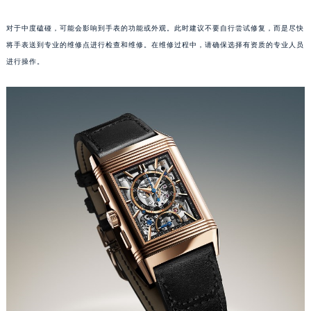
成都市锦江区人民东路6号SAC东原中心写字楼24层2406B室（需提前预约）
重庆市江北区观音桥步行街2号融恒时代广场写字楼9层902室（需提前预约）
对于中度磕碰，可能会影响到手表的功能或外观。此时建议不要自行尝试修复，而是尽快
长沙市芙蓉区定王台街道建湘路393号世茂环球金融中心写字楼（芙蓉广场）10层13室（需提前预约）
将手表送到专业的维修点进行检查和维修。在维修过程中，请确保选择有资质的专业人员
郑州市二七区铭功路10号华润大厦写字楼29层2905室（需提前预约）
进行操作。
太原市迎泽区解放路15号亨得利名表服务中心（品牌授权店）3层整层（需提前预约）
沈阳市沈河区中街路137号亨得利名表服务中心（品牌授权店）1层整层（需提前预约）
沈阳市沈河区中街路83号亨得利名表服务中心（品牌授权店）1层整层（需提前预约）
乌鲁木齐市天山区红山路26号时代广场（CCMALL）C座17层17-B（需提前预约）
温州市鹿城区锦绣路1067号置信广场10层1015室（需提前预约）
哈尔滨市道里区友谊西路600号富力中心T2座写字楼29层03室（需提前预约）
大连市中山区人民路15号国际金融大厦7层G室（需提前预约）
佛山市禅城区季华五路57号万科金融中心C座12层1205室（需提前预约）
东莞市东城街道鸿福东路1号民盈国贸中心T1写字楼9层907室（需提前预约）
无锡市梁溪区人民中路139号恒隆广场写字楼1座11层1104室（需提前预约）
南通市崇川区工农路57号圆融广场写字楼16层1603室（需提前预约）
苏州市苏州工业园区星港街199号苏州中心办公楼C座22层08室（需提前预约）