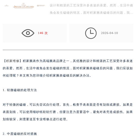
扬州市邗江区国展路29号星耀天地写字楼1号楼18层1803室（需提前预约）
设计和精湛的工艺深受许多表迷的喜爱。然而，生活中难
盐城市盐都区世纪大道5号盐城金融城写字楼1号楼16层1604室（需提前预约）
免会发生磕碰的情况，面对积家腕表磕碰后的问题，我们
泰州市海陵区永定东路399号置地商务中心东塔写字楼（华润万象城）17层1706室（需提前预约）
应该如何处理呢？本文将为您详细介绍积家腕表磕碰后…
宁波市江北区大闸南路500号来福士广场办公楼20层2009室（需提前预约）

146 次
2026-04-10
杭州市上城区钱江路1366号华润大厦写字楼A座5层503-5室（需提前预约）
金华市金东区东市南街777号金华万达广场写字楼4号楼22层2209室（需提前预约）
绍兴市越城区胜利东路379号世茂天际中心写字楼8层805室（需提前预约）
嘉兴市南湖区广益路705号嘉兴世界贸易中心写字楼A座13层1304室（需提前预约）
【
积家维修
】积家腕表作为高端腕表品牌之一，其优雅的设计和精湛的工艺深受许多表迷
南昌市红谷滩新区红谷中大道998号绿地双子塔（中央广场）A1座办公楼14层07室（需提前预约）
的喜爱。然而，生活中难免会发生磕碰的情况，面对积家腕表磕碰后的问题，我们应该如
何处理呢？本文将为您详细介绍积家腕表磕碰后的解决办法。
济南市历下区经十路11111号华润中心写字楼（万象城）15层1508室（需提前预约）
广州市天河区天河路230号万菱汇国际中心写字楼A塔7层704室（需提前预约）
1. 轻微磕碰的处理方法
广州市越秀区环市东路371-375号世界贸易中心大厦南塔写字楼15层07室（需提前预约）
深圳市罗湖区深南东路5001号华润大厦写字楼17层1701室（需提前预约）
对于轻微的磕碰，可以先尝试自行处理。首先，检查手表表面是否有划痕或磨损。如果是
惠州市惠城区江北文昌一路7号华贸大厦写字楼1座30层05室（需提前预约）
表面划痕，可以使用细砂纸轻轻打磨，但要注意力度要适中，避免对表壳造成损伤。如果
厦门市思明区湖滨东路95号华润大厦写字楼B座11层1104室（需提前预约）
划痕较深，则需要送至专业维修点进行处理。
福州市鼓楼区五四路128-1号恒力城写字楼15层03室（需提前预约）
2. 中度磕碰的应对措施