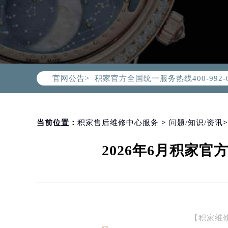
2026年8月积家中国区售后服务网络
2026年8月积家全国官方售后客户服务热线
积家官方全国统一服务热线400-99
官网公告>
2026年8月积家售后服务中心最新网
北京市朝阳区建国门外大街甲6号华熙
北京市东城区东长安街1号东方广场写
天津市和平区赤峰道136号天津国际金
当前位置：
积家售后维修中心服务
>
问题/知识/资讯
上海市徐汇区虹桥路3号港汇中心写字楼
2026年6月积家
上海市黄浦区南京东路299号宏伊国
南京市秦淮区中山南路1号（新街口）
常州市新北区龙锦路1590号现代传媒
徐州市鼓楼区淮海东路29号苏宁广场I
扬州市邗江区国展路29号星耀天地写字
【积家维
盐城市盐都区世纪大道5号盐城金融城写