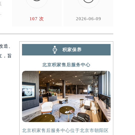
流
107 次
2026-06-09
改造、
积家保养
立，旨
北京积家售后服务中心
北京积家售后服务中心位于北京市朝阳区
上海积家售