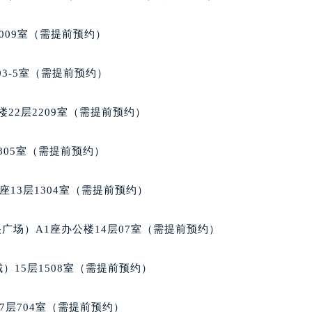
大厦B座12楼03室（需提前预约）
心写字楼A座7楼709室（需提前预约）
009室（需提前预约）
2层04室（需提前预约）
心A座907室（需提前预约）
03-5室（需提前预约）
A座(旺进大厦)18层09室（需提前预约）
国际金融中心14楼14D（需提前预约）
22层2209室（需提前预约）
广场写字楼10层06室（需提前预约）
心写字楼B座13层07室（需提前预约）
805室（需提前预约）
安国际中心E座6楼10室（需提前预约）
B座17层1707室（需提前预约）
13层1304室（需提前预约）
写字楼A座10层1002室（需提前预约）
心东1幢20楼2002室（需提前预约）
广场）A1座办公楼14层07室（需提前预约）
街70号华润万象城写字楼（鄂尔多斯大厦）23层2326室（需
州中心写字楼21层2102室（需提前预约）
）15层1508室（需提前预约）
国际金融中心写字楼20层01室（需提前预约）
家售后服务中心（需提前预约）
7层704室（需提前预约）