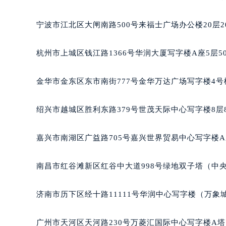
合肥市蜀山区潜山路111号万象城华润
泉州市丰泽区宝洲路729号浦西万达中
宁波市江北区大闸南路500号来福士广场办公楼20层2
青岛市南区山东路6号华润大厦B座2
烟台市芝罘区胜利路139号万达金融中
杭州市上城区钱江路1366号华润大厦写字楼A座5层5
长春市朝阳区西安大路727号中银大厦
贵阳市南明区都司高架桥路33号亨特
金华市金东区东市南街777号金华万达广场写字楼4号楼
昆明市盘龙区北京路928号同德昆明
石家庄市长安区中山东路39号勒泰中
绍兴市越城区胜利东路379号世茂天际中心写字楼8层
西安市碑林区南关正街88号华侨城长
海口市龙华区金贸东路5号海口华润大厦
嘉兴市南湖区广益路705号嘉兴世界贸易中心写字楼A座
唐山市路南区新华东道100号万达广场
台州市椒江区东海大道1800号腾达中
南昌市红谷滩新区红谷中大道998号绿地双子塔（中央
内蒙古自治区呼和浩特市玉泉区大学西
甘肃省兰州市七里河区西津西路16号兰
济南市历下区经十路11111号华润中心写字楼（万象城
重庆市解放碑渝中区民权路28号英利
黑龙江省大庆市萨尔图区会战大街积
广州市天河区天河路230号万菱汇国际中心写字楼A塔