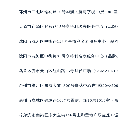
辽宁省沈阳市沈河区中街路83号亨
北京市朝阳区建国门外大街甲6号华熙
郑州市二七区铭功路10号华润大厦写字楼29层2905
北京市东城区东长安街1号王府井东方
河北省保定市竞秀区朝阳北大街北国
太原市迎泽区解放路15号亨得利名表服务中心（品牌
内蒙古自治区阿拉善盟市左旗土尔扈
内蒙古自治区巴彦淖尔市临河区新华
沈阳市沈河区中街路137号亨得利名表服务中心（品
内蒙古自治区包头市青山区幸福路甲
内蒙古自治区赤峰市红山区哈达街积
沈阳市沈河区中街路83号亨得利名表服务中心（品牌
内蒙古自治区鄂尔多斯市东胜区伊金
内蒙古自治区呼伦贝尔市海拉尔区中
乌鲁木齐市天山区红山路26号时代广场（CCMALL）C
内蒙古自治区通辽市科尔沁区明仁大
内蒙古自治区乌海市海勃湾区人民南
台州市椒江区东海大道1800号腾达中心东1幢20楼20
内蒙古自治区乌兰察布市集宁区恩和
内蒙古自治区锡林郭勒盟市锡林浩特
温州市鹿城区锦绣路1067号置信广场10层1015室（
内蒙古自治区兴安盟市乌兰浩特市兴
山西省大同市平城区迎宾街积家售后
哈尔滨市南岗区东大直街146号上和置地广场金座12层