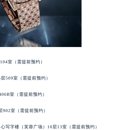
后服务中心（需提前预约）
积家售后服务中心（需提前预约）
服务中心（需提前预约）
服务中心（需提前预约）
服务中心（需提前预约）
服务中心（需提前预约）
服务中心（需提前预约）
服务中心（需提前预约）
104室（需提前预约）
后服务中心（需提前预约）
后服务中心（需提前预约）
层509室（需提前预约）
后服务中心（需提前预约）
后服务中心（需提前预约）
406B室（需提前预约）
售后服务中心（需提前预约）
服务中心（需提前预约）
902室（需提前预约）
街交叉口积家售后服务中心（需提前预约）
得利名表维修授权店1楼积家售后服务中心（需提前预约）
心写字楼（芙蓉广场）10层13室（需提前预约）