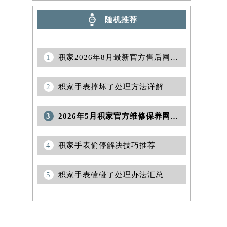
随机推荐
1
积家2026年8月最新官方售后网点地址及中国客服热线公告
2
积家手表摔坏了处理方法详解
3
2026年5月积家官方维修保养网络升级（搬迁新店）公告
4
积家手表偷停解决技巧推荐
5
积家手表磕碰了处理办法汇总