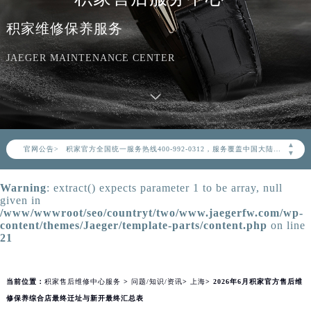
积家维修保养服务
JAEGER MAINTENANCE CENTER
2026年8月积家中国区售后服务网络优化升级公告
2026年8月积家全国官方售后客户服务热线：400-992-0312
▲
官网公告>
积家官方全国统一服务热线400-992-0312，服务覆盖中国大陆、香港、澳门、台湾全部区域（非大陆需加拨“+86”）
▼
2026年8月积家售后服务中心最新网点地址：
Warning
: extract() expects parameter 1 to be array, null
北京市朝阳区建国门外大街甲6号华熙国际中心写字楼D座11层1102室（北京总部）（需提前预约）
given in
北京市东城区东长安街1号东方广场写字楼W3座6层602室（需提前预约）
/www/wwwroot/seo/countryt/two/www.jaegerfw.com/wp-
content/themes/Jaeger/template-parts/content.php
on line
天津市和平区赤峰道136号天津国际金融中心写字楼26层2603室（需提前预约）
21
上海市徐汇区虹桥路3号港汇中心写字楼2座37层3705室（需提前预约）
上海市黄浦区南京东路299号宏伊国际广场写字楼8层806室（需提前预约）
当前位置：
积家售后维修中心服务
>
问题/知识/资讯
>
上海
> 2026年6月积家官方售后维
南京市秦淮区中山南路1号（新街口）南京中心写字楼22层C1-1室（需提前预约）
修保养综合店最终迁址与新开最终汇总表
常州市新北区龙锦路1590号现代传媒中心写字楼5号楼10层1008室（需提前预约）