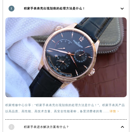
河南省信阳市浉河区东方红大道积家售后服务中心（需提前预约）
1
积家手表表壳出现划痕的处理方法是什么！
河南省许昌市魏都区建安大道与八龙路交叉口积家售后服务中心（需提前预约）
河南省郑州市二七区民主路10号华润大厦29层2905室积家售后服务中心（需提前预约）
河南省周口市川汇区七一路积家售后服务中心（需提前预约）
河南省驻马店市驿城区乐山大道与置地大道交叉口积家售后服务中心（需提前预约）
湖北省鄂州市鄂城区文星大道积家售后服务中心（需提前预约）
湖北省黄冈市黄州区赤壁大道积家售后服务中心（需提前预约）
湖北省黄石市黄石港区武汉路积家售后服务中心（需提前预约）
湖北省荆门市东宝中天街步行街积家售后服务中心（需提前预约）
湖北省荆州市荆州区荆中路积家售后服务中心（需提前预约）
湖北省十堰市茅箭区人民北路积家售后服务中心（需提前预约）
湖北省随州市曾都区青年路积家售后服务中心（需提前预约）
湖北省咸宁市咸安区长安大道积家售后服务中心（需提前预约）
积家维修中心分享：“积家手表表壳出现划痕的处理方法是什么！”。积家手表其产品
以高品质、高性能、高技术含量、高安全性能著称，备受消费者的青......
详情 >
湖北省襄阳市樊城区长虹路与人民路交叉口积家售后服务中心（需提前预约）
湖北省孝感市孝南区复兴大道积家售后服务中心（需提前预约）
2
积家手表进水解决方案有什么？
湖北省宜昌市西陵区夷陵大道与港窑路积家售后服务中心（需提前预约）