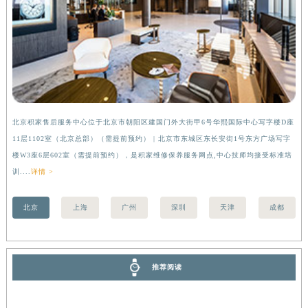
香港特别行政区金钟区中西区金钟道积家售后服务中心（需提前预约）
香港特别行政区九龙区油尖旺区弥敦道积家售后服务中心（需提前预约）
香港特别行政区铜锣湾区湾仔区轩尼诗道积家售后服务中心（需提前预约）
河南省安阳市文峰区解放大道积家售后服务中心（需提前预约）
河南省鹤壁市淇滨区九州路积家售后服务中心（需提前预约）
河南省济源市沁园街道济水大道积家售后服务中心（需提前预约）
北京积家售后服务中心位于北京市朝阳区建国门外大街甲6号华熙国际中心写字楼D座
上
河南省焦作市解放区解放路积家售后服务中心（需提前预约）
11层1102室（北京总部）（需提前预约） | 北京市东城区东长安街1号东方广场写字
（
河南省开封市鼓楼区中山路积家售后服务中心（需提前预约）
楼W3座6层602室（需提前预约），是积家维修保养服务网点,中心技师均接受标准培
前
河南省洛阳市西工区中州中路与解放路交叉口积家售后服务中心（需提前预约）
训....
详情 >
河南省漯河市源汇区交通路积家售后服务中心（需提前预约）
河南省南阳市宛城区范蠡东路与南都路交叉口积家售后服务中心（需提前预约）
北京
上海
广州
深圳
天津
成都
河南省平顶山市卫东区建设路积家售后服务中心（需提前预约）
河南省濮阳市大华龙区开州路绿城路交叉口积家售后服务中心（需提前预约）
河南省三门峡市湖滨区和平路积家售后服务中心（需提前预约）
推荐阅读
河南省商丘市梁园区神火大道积家售后服务中心（需提前预约）
河南省新乡市红旗区人民路积家售后服务中心（需提前预约）