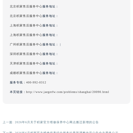
广东省梅州市梅江区金燕大道积家售后服务中心（需提前预约）
北京积家售后服务中心
服务地址：
广东省清远市清城区湖西路积家售后服务中心（需提前预约）
北京积家售后服务中心
服务地址：
广东省汕头市龙湖区长平路积家售后服务中心（需提前预约）
上海积家售后服务中心
服务地址：
广东省汕尾市城区香洲街道园林社区翠园街积家售后服务中心（需提前预约）
上海积家售后服务中心
服务地址：
广东省韶关市武江区芙蓉新区与老城中心交汇处积家售后服务中心（需提前预约）
广州积家售后服务中心
服务地址： |
广东省深圳市罗湖区深南东路5001号华润大厦17层1701室积家售后服务中心（需提前预约）
深圳积家售后服务中心
服务地址：
广东省阳江市江城区东风一路积家售后服务中心（需提前预约）
天津积家售后服务中心
服务地址：
广东省云浮市云城区金山路积家售后服务中心（需提前预约）
广东省湛江市赤坎区观海北路积家售后服务中心（需提前预约）
成都积家售后服务中心
服务地址：
广东省肇庆市端州区信安大道与砚都大道交汇处积家售后服务中心（需提前预约）
服务专线：
400-992-0312
广西壮族自治区百色市右江区中山二路积家售后服务中心（需提前预约）
本页链接：
http://www.jaegerfw.com/problems/shanghai/20090.html
广西壮族自治区北海市海城区北京路积家售后服务中心（需提前预约）
广西壮族自治区崇左市江州区石景林街道友谊大道与丽川路交汇处积家售后服务中心（需提前预约）
广西壮族自治区防城港市港口区金花茶大道积家售后服务中心（需提前预约）
广西壮族自治区贵港市港北区港城街道布山大道与仙衣路交叉口积家售后服务中心（需提前预约）
上一篇:
2026年6月关于积家官方维修保养中心网点搬迁新增的公告
广西壮族自治区桂林市秀峰区红岭路积家售后服务中心（需提前预约）
下一篇:
2026年6月积家官方维修保养综合服务站最新调整内容公告全文最终公示