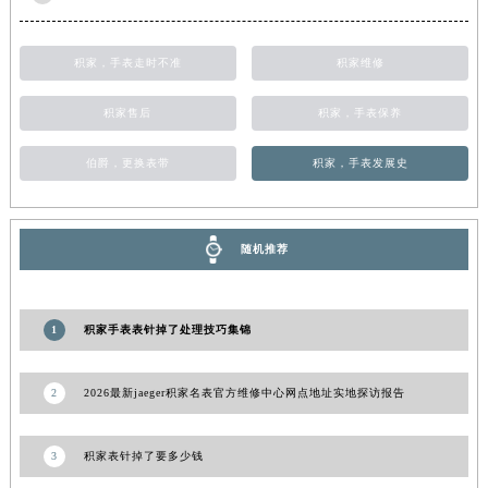
甘肃省合作市人民街积家售后服务中心（需提前预约）
甘肃省嘉峪关市雄关区新华中路积家售后服务中心（需提前预约）
积家，手表走时不准
积家维修
甘肃省金昌市金川区北京路积家售后服务中心（需提前预约）
甘肃省酒泉市肃州区西大街积家售后服务中心（需提前预约）
积家售后
积家，手表保养
甘肃省临夏市城南街道团结路积家售后服务中心（需提前预约）
伯爵，更换表带
积家，手表发展史
甘肃省陇南市武都区人民路积家售后服务中心（需提前预约）
甘肃省平凉市崆峒区西大街积家售后服务中心（需提前预约）
甘肃省庆阳市西峰区南大街积家售后服务中心（需提前预约）
随机推荐
甘肃省天水市秦州区民主路积家售后服务中心（需提前预约）
甘肃省武威市凉州区迎宾路积家售后服务中心（需提前预约）
甘肃省张掖市甘州区民乐北路积家售后服务中心（需提前预约）
1
积家手表表针掉了处理技巧集锦
宁夏回族自治区固原市原州区文化街积家售后服务中心（需提前预约）
宁夏回族自治区石嘴山市大武口区贺兰山路积家售后服务中心（需提前预约）
2
2026最新jaeger积家名表官方维修中心网点地址实地探访报告
宁夏回族自治区吴忠市利通区开元大道积家售后服务中心（需提前预约）
宁夏回族自治区银川市兴庆区新华东路97号新百中心C馆一层C1-18号商铺积家售后服务中心（需提前预约）
3
积家表针掉了要多少钱
宁夏回族自治区中卫市沙坡头区鼓楼东街积家售后服务中心（需提前预约）