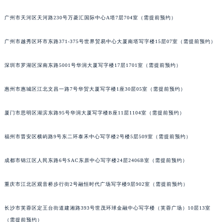
甘肃省兰州市七里河区西津西路16号兰州中心写字楼21层2102室（需提前预约）
广州市天河区天河路230号万菱汇国际中心A塔7层704室（需提前预约）
重庆市解放碑渝中区民权路28号英利国际金融中心写字楼20层01室（需提前预约）
黑龙江省大庆市萨尔图区会战大街积家售后服务中心（需提前预约）
广州市越秀区环市东路371-375号世界贸易中心大厦南塔写字楼15层07室（需提前预约）
黑龙江省鹤岗市向阳区红军路积家售后服务中心（需提前预约）
黑龙江省黑河市爱辉区中央街积家售后服务中心（需提前预约）
深圳市罗湖区深南东路5001号华润大厦写字楼17层1701室（需提前预约）
黑龙江省鸡西市鸡冠区红军路积家售后服务中心（需提前预约）
惠州市惠城区江北文昌一路7号华贸大厦写字楼1座30层05室（需提前预约）
黑龙江省佳木斯市向阳区长安路积家售后服务中心（需提前预约）
黑龙江省牡丹江市东安区太平路积家售后服务中心（需提前预约）
厦门市思明区湖滨东路95号华润大厦写字楼B座11层1104室（需提前预约）
黑龙江省七台河市桃山区大同街积家售后服务中心（需提前预约）
黑龙江省齐齐哈尔市龙沙区龙华路积家售后服务中心（需提前预约）
福州市晋安区横屿路9号东二环泰禾中心写字楼2号楼5层509室（需提前预约）
黑龙江省双鸭山市尖山区新兴大街积家售后服务中心（需提前预约）
成都市锦江区人民东路6号SAC东原中心写字楼24层2406B室（需提前预约）
黑龙江省绥化市北林区新华街与康庄路交叉口积家售后服务中心（需提前预约）
黑龙江省伊春市伊美区通河路积家售后服务中心（需提前预约）
重庆市江北区观音桥步行街2号融恒时代广场写字楼9层902室（需提前预约）
吉林省白城市洮北区明仁南街积家售后服务中心（需提前预约）
吉林省白山市浑江区浑江大街积家售后服务中心（需提前预约）
长沙市芙蓉区定王台街道建湘路393号世茂环球金融中心写字楼（芙蓉广场）10层13室
吉林省吉林市船营区河南街积家售后服务中心（需提前预约）
（需提前预约）