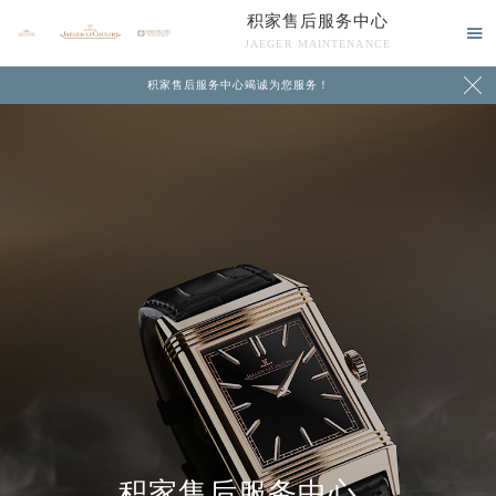
积家售后服务中心

JAEGER MAINTENANCE

积家售后服务中心竭诚为您服务！
中心介绍
联系我们
积家售后服务中心