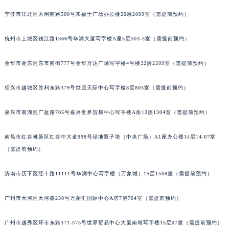
吉林省辽源市龙山区人民大街积家售后服务中心（需提前预约）
宁波市江北区大闸南路500号来福士广场办公楼20层2009室（需提前预约）
吉林省梅河口市新华街道梅河大街积家售后服务中心（需提前预约）
杭州市上城区钱江路1366号华润大厦写字楼A座5层503-5室（需提前预约）
吉林省四平市铁东区紫气大路与南九经街交汇处积家售后服务中心（需提前预约）
吉林省松原市宁江区五环大街积家售后服务中心（需提前预约）
金华市金东区东市南街777号金华万达广场写字楼4号楼22层2209室（需提前预约）
吉林省通化市东昌区环通乡江南大街积家售后服务中心（需提前预约）
吉林省延边市延吉市解放路积家售后服务中心（需提前预约）
绍兴市越城区胜利东路379号世茂天际中心写字楼8层805室（需提前预约）
辽宁省鞍山市铁东区站前街积家售后服务中心（需提前预约）
嘉兴市南湖区广益路705号嘉兴世界贸易中心写字楼A座13层1304室（需提前预约）
辽宁省本溪市平山区胜利路积家售后服务中心（需提前预约）
辽宁省朝阳市双塔区新华路积家售后服务中心（需提前预约）
南昌市红谷滩新区红谷中大道998号绿地双子塔（中央广场）A1座办公楼14层14-07室
辽宁省丹东市振兴区七经街积家售后服务中心（需提前预约）
（需提前预约）
辽宁省抚顺市新抚区东一路积家售后服务中心（需提前预约）
辽宁省阜新市海州区解放大街积家售后服务中心（需提前预约）
济南市历下区经十路11111号华润中心写字楼（万象城）15层1508室（需提前预约）
辽宁省葫芦岛市连山区中央路积家售后服务中心（需提前预约）
广州市天河区天河路230号万菱汇国际中心A塔7层704室（需提前预约）
辽宁省锦州市古塔区中央大街积家售后服务中心（需提前预约）
辽宁省辽阳市白塔区新运大街积家售后服务中心（需提前预约）
广州市越秀区环市东路371-375号世界贸易中心大厦南塔写字楼15层07室（需提前预约）
辽宁省盘锦市兴隆台区石油大街积家售后服务中心（需提前预约）