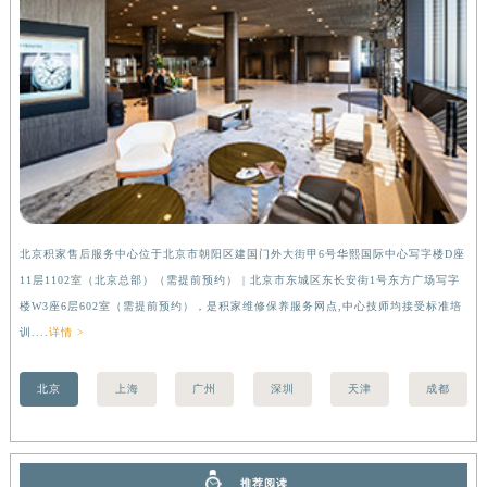
河南省信阳市浉河区东方红大道积家售后服务中心（需提前预约）
河南省许昌市魏都区建安大道与八龙路交叉口积家售后服务中心（需提前预约）
河南省郑州市二七区民主路10号华润大厦29层2905室积家售后服务中心（需提前预约）
河南省周口市川汇区七一路积家售后服务中心（需提前预约）
河南省驻马店市驿城区乐山大道与置地大道交叉口积家售后服务中心（需提前预约）
湖北省鄂州市鄂城区文星大道积家售后服务中心（需提前预约）
湖北省黄冈市黄州区赤壁大道积家售后服务中心（需提前预约）
湖北省黄石市黄石港区武汉路积家售后服务中心（需提前预约）
北京积家售后服务中心位于北京市朝阳区建国门外大街甲6号华熙国际中心写字楼D座
上
湖北省荆门市东宝中天街步行街积家售后服务中心（需提前预约）
11层1102室（北京总部）（需提前预约） | 北京市东城区东长安街1号东方广场写字
（
湖北省荆州市荆州区荆中路积家售后服务中心（需提前预约）
楼W3座6层602室（需提前预约），是积家维修保养服务网点,中心技师均接受标准培
前
湖北省十堰市茅箭区人民北路积家售后服务中心（需提前预约）
训....
详情 >
湖北省随州市曾都区青年路积家售后服务中心（需提前预约）
北京
上海
广州
深圳
天津
成都
湖北省咸宁市咸安区长安大道积家售后服务中心（需提前预约）
湖北省襄阳市樊城区长虹路与人民路交叉口积家售后服务中心（需提前预约）
湖北省孝感市孝南区复兴大道积家售后服务中心（需提前预约）
湖北省宜昌市西陵区夷陵大道与港窑路积家售后服务中心（需提前预约）
推荐阅读