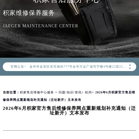
徐州市鼓楼区淮海东路29号苏宁广场IFC国际金融中心写字楼35层3508室（需提前预约）
积家维修保养服务
扬州市邗江区国展路29号星耀天地写字楼1号楼18层1803室（需提前预约）
盐城市盐都区世纪大道5号盐城金融城写字楼1号楼16层1604室（需提前预约）
JAEGER MAINTENANCE CENTER
泰州市海陵区永定东路399号置地商务中心东塔写字楼（华润万象城）17层1706室（需提前预约）
宁波市江北区大闸南路500号来福士广场办公楼20层2009室（需提前预约）
杭州市上城区钱江路1366号华润大厦写字楼A座5层503-5室（需提前预约）
金华市金东区东市南街777号金华万达广场写字楼4号楼22层2209室（需提前预约）
▲
官网公告>
绍兴市越城区胜利东路379号世茂天际中心写字楼8层805室（需提前预约）
▼
嘉兴市南湖区广益路705号嘉兴世界贸易中心写字楼A座13层1304室（需提前预约）
南昌市红谷滩新区红谷中大道998号绿地双子塔（中央广场）A1座办公楼14层07室（需提前预约）
当前位置：
积家售后维修中心服务
>
问题/知识/资讯
>
杭州
> 2026年6月积家官方售后维
济南市历下区经十路11111号华润中心写字楼（万象城）15层1508室（需提前预约）
修保养网点重新规划补充通知（迁址新开）文本发布
广州市天河区天河路230号万菱汇国际中心写字楼A塔7层704室（需提前预约）
2026年6月积家官方售后维修保养网点重新规划补充通知（迁
广州市越秀区环市东路371-375号世界贸易中心大厦南塔写字楼15层07室（需提前预约）
址新开）文本发布
深圳市罗湖区深南东路5001号华润大厦写字楼17层1701室（需提前预约）
惠州市惠城区江北文昌一路7号华贸大厦写字楼1座30层05室（需提前预约）
厦门市思明区湖滨东路95号华润大厦写字楼B座11层1104室（需提前预约）