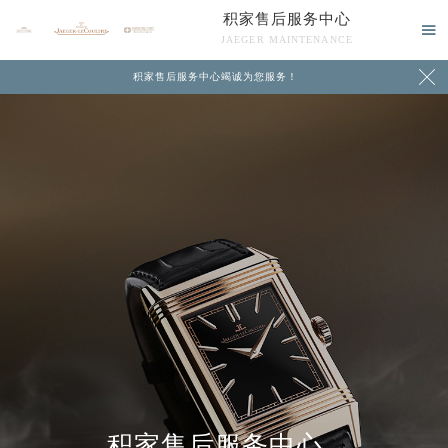
积家售后服务中心

JAEGER MAINTENANCE

积家售后服务中心竭诚为您服务！
2026年8月积家中国区售后服务网络优化升级公告
2026年8月积家全国官方售后客户服务热线：400-992-0312
中心介绍
联系我们
积家官方全国统一服务热线400-992-0312，服务覆盖中国大陆、香港、澳门、台湾全部区域（非大陆需加拨“+86”）
2026年8月积家售后服务中心最新网点地址：
北京市朝阳区建国门外大街甲6号华熙国际中心写字楼D座11层1102室（北京总部）（需提前预约）
北京市东城区东长安街1号东方广场写字楼W3座6层602室（需提前预约）
天津市和平区赤峰道136号天津国际金融中心写字楼26层2603室（需提前预约）
上海市徐汇区虹桥路3号港汇中心写字楼2座37层3705室（需提前预约）
上海市黄浦区南京东路299号宏伊国际广场写字楼8层806室（需提前预约）
南京市秦淮区中山南路1号（新街口）南京中心写字楼22层C1-1室（需提前预约）
积家售后服务中心
常州市新北区龙锦路1590号现代传媒中心写字楼5号楼10层1008室（需提前预约）