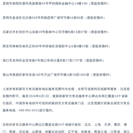
贵阳市南明区都司高架桥路33号亨特国际金融中心14楼14D（需提前预约）
福建省莆田市城厢区霞林街道荔华东大道积家售后服务中心（需提前预约）
福建省三明市三元区东乾二路积家售后服务中心（需提前预约）
昆明市盘龙区北京路928号同德昆明广场写字楼10层06室（需提前预约）
福建省漳州市龙文区步港路积家售后服务中心（需提前预约）
石家庄市长安区中山东路39号勒泰中心写字楼B座13层07室（需提前预约）
江苏省常州市新北区龙锦路1590号现代传媒中心5号楼10层1008室积家售后服务中心（需提前预约）
江苏省淮安市清江浦区淮海北路积家售后服务中心（需提前预约）
西安市碑林区南关正街88号华侨城长安国际中心E座6楼10室（需提前预约）
江苏省连云港市海州区通灌北路积家售后服务中心（需提前预约）
江苏省南京市秦淮区中山南路1号南京中心22层22-C1-C3室积家售后服务中心（需提前预约）
海口市龙华区金贸东路5号海口华润大厦B座17层1707室（需提前预约）
江苏省宿迁市宿城区西湖路积家售后服务中心（需提前预约）
江苏省泰州市海陵区永定东路399号置地商务中心东塔（华润万象城）17层1706室积家售后服务中心（需提前预约）
唐山市路南区新华东道100号万达广场写字楼A座10层1002室（需提前预约）
江苏省徐州市鼓楼区淮海东路29号苏宁广场IFC国际金融中心35层3508室积家售后服务中心（需提前预约）
上述所有积家官方售后服务地址服务范围均为全国，全部可选择到店或邮寄服务，注意提
江苏省盐城市盐都区世纪大道5号盐城金融城写字楼1号楼16层1604室积家售后服务中心（需提前预约）
前预约即可。截至2026年6月1日，最新积家官方售后服务中心网点布局已覆盖34个省级
江苏省扬州市邗江区国展路29号星耀天地写字楼1号楼18层1803室积家售后服务中心（需提前预约）
行政区，中国所有省份均可找到积家的官方售后服务门店，注意需拨打积家全国官方售后
江苏省镇江市京口区中山东路积家售后服务中心（需提前预约）
服务热线：400-992-0312进行预约。
江西省抚州市临川区赣东大道积家售后服务中心（需提前预约）
江西省赣州市章贡区文清路积家售后服务中心（需提前预约）
目前
积家售后
服务中心网点已覆盖全国34个省级行政区：北京、上海、天津、重庆、澳
门、香港、河北省、山西省、内蒙古自治区、辽宁省、吉林省、黑龙江省、江苏省、浙江
江西省吉安市吉州区井冈山大道积家售后服务中心（需提前预约）