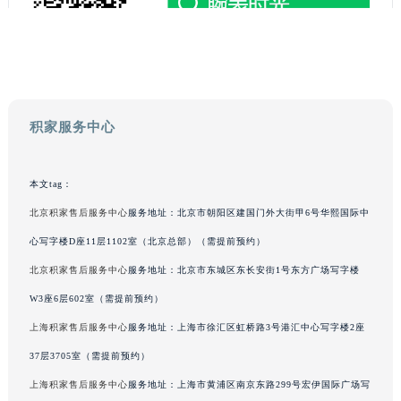
广东省梅州市梅江区金燕大道积家售后服务中心（需提前预约）
广东省清远市清城区湖西路积家售后服务中心（需提前预约）
广东省汕头市龙湖区长平路积家售后服务中心（需提前预约）
广东省汕尾市城区香洲街道园林社区翠园街积家售后服务中心（需提前预约）
广东省韶关市武江区芙蓉新区与老城中心交汇处积家售后服务中心（需提前预约）
积家服务中心
广东省深圳市罗湖区深南东路5001号华润大厦17层1701室积家售后服务中心（需提前预约）
广东省阳江市江城区东风一路积家售后服务中心（需提前预约）
本文tag：
广东省云浮市云城区金山路积家售后服务中心（需提前预约）
北京积家售后服务中心
服务地址：北京市朝阳区建国门外大街甲6号华熙国际中
广东省湛江市赤坎区观海北路积家售后服务中心（需提前预约）
心写字楼D座11层1102室（北京总部）（需提前预约）
广东省肇庆市端州区信安大道与砚都大道交汇处积家售后服务中心（需提前预约）
北京积家售后服务中心
服务地址：北京市东城区东长安街1号东方广场写字楼
广西壮族自治区百色市右江区中山二路积家售后服务中心（需提前预约）
广西壮族自治区北海市海城区北京路积家售后服务中心（需提前预约）
W3座6层602室（需提前预约）
广西壮族自治区崇左市江州区石景林街道友谊大道与丽川路交汇处积家售后服务中心（需提前预约）
上海积家售后服务中心
服务地址：上海市徐汇区虹桥路3号港汇中心写字楼2座
广西壮族自治区防城港市港口区金花茶大道积家售后服务中心（需提前预约）
37层3705室（需提前预约）
广西壮族自治区贵港市港北区港城街道布山大道与仙衣路交叉口积家售后服务中心（需提前预约）
上海积家售后服务中心
服务地址：上海市黄浦区南京东路299号宏伊国际广场写
广西壮族自治区桂林市秀峰区红岭路积家售后服务中心（需提前预约）