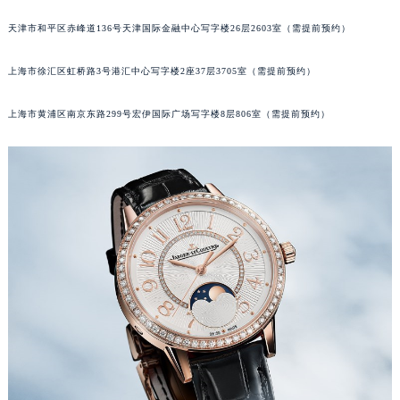
苏州市苏州工业园区星港街199号苏州中心办公楼C座22层08室（需提前预约）
天津市和平区赤峰道136号天津国际金融中心写字楼26层2603室（需提前预约）
武汉市江汉区解放大道686号世界贸易大厦38层09室（需提前预约）
上海市徐汇区虹桥路3号港汇中心写字楼2座37层3705室（需提前预约）
南宁市青秀区金湖路59号地王大厦12楼1224室（需提前预约）
合肥市蜀山区潜山路111号万象城华润大厦B座12楼03室（需提前预约）
上海市黄浦区南京东路299号宏伊国际广场写字楼8层806室（需提前预约）
泉州市丰泽区宝洲路729号浦西万达中心写字楼A座7楼709室（需提前预约）
青岛市南区山东路6号华润大厦B座22层04室（需提前预约）
烟台市芝罘区胜利路139号万达金融中心A座907室（需提前预约）
长春市朝阳区西安大路727号中银大厦A座(旺进大厦)18层09室（需提前预约）
贵阳市南明区都司高架桥路33号亨特国际金融中心14楼14D（需提前预约）
昆明市盘龙区北京路928号同德昆明广场写字楼10层06室（需提前预约）
石家庄市长安区中山东路39号勒泰中心写字楼B座13层07室（需提前预约）
西安市碑林区南关正街88号华侨城长安国际中心E座6楼10室（需提前预约）
海口市龙华区金贸东路5号海口华润大厦B座17层1707室（需提前预约）
唐山市路南区新华东道100号万达广场写字楼A座10层1002室（需提前预约）
台州市椒江区东海大道1800号腾达中心东1幢20楼2002室（需提前预约）
内蒙古自治区呼和浩特市玉泉区大学西街70号华润万象城写字楼（鄂尔多斯大厦）23层2326室（需提前预约）