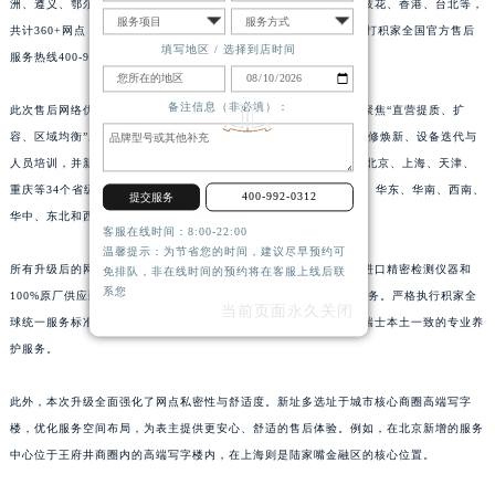
洲、遵义、鄂尔多斯、阳泉、昆山、黄石、湘潭、十堰、漳州、攀枝花、香港、台北等，
山东省威海市环翠区新威海路89号振华商厦一楼名表维修积家售后服务中心（需提前预约）
共计360+网点，均有官方直营的积家售后服务网点，详细信息需拨打积家全国官方售后
填写地区 / 选择到店时间
服务热线400-992-0312进行咨询。
山东省潍坊市奎文区东风东街积家售后服务中心（需提前预约）
山东省枣庄市滕州市北辛路与善国路交叉口积家售后服务中心（需提前预约）
备注信息（非必填）：
此次售后网络优化是积家中国区近年来规模最大的服务升级工程。聚焦“直营提质、扩
山东省淄博市张店区金晶大道积家售后服务中心（需提前预约）
容、区域均衡”三大方向，对全国原有售后网点进行了重新选址、装修焕新、设备迭代与
上海市黄浦区南京东路299号宏伊国际广场写字楼8层806室积家售后服务中心（需提前预约）
人员培训，并新增多个城市服务点。截至2026年6月1日，积家已在北京、上海、天津、
上海市徐汇区虹桥路3号港汇中心2座37层3705室积家售后服务中心（需提前预约）
重庆等34个省级行政区设立官方售后维修服务中心，形成覆盖华北、华东、华南、西南、
400-992-0312
提交服务
浙江省杭州市上城区钱江路1366号华润大厦A座5层503-5室积家售后服务中心（需提前预约）
华中、东北和西北七大区域的“直营中心+服务点”双轨网络。
客服在线时间：8:00-22:00
浙江省湖州市吴兴区劳动路积家售后服务中心（需提前预约）
温馨提示：为节省您的时间，建议尽早预约可
所有升级后的网点均通过瑞士日内瓦总部严格认证。统一配备瑞士进口精密检测仪器和
免排队，非在线时间的预约将在客服上线后联
浙江省嘉兴市南湖区广益路705号嘉兴世界贸易中心A座13层1304室积家售后服务中心（需提前预约）
系您
100%原厂供应配件，并由经品牌专项培训认证的资深制表师提供服务。严格执行积家全
浙江省金华市金东区东市南街777号金华万达广场4号楼22楼2209室积家售后服务中心（需提前预约）
当前页面永久关闭
球统一服务标准与质保体系，确保无论表主身处何地，都能享受与瑞士本土一致的专业养
浙江省丽水市莲都区解放街积家售后服务中心（需提前预约）
护服务。
浙江省宁波市江北区大闸南路500号来福士广场办公楼20层2009室积家售后服务中心（需提前预约）
浙江省衢州市柯城区上街积家售后服务中心（需提前预约）
此外，本次升级全面强化了网点私密性与舒适度。新址多选址于城市核心商圈高端写字
楼，优化服务空间布局，为表主提供更安心、舒适的售后体验。例如，在北京新增的服务
浙江省绍兴市越城区胜利东路379号世茂天际中心写字楼8层805室积家售后服务中心（需提前预约）
中心位于王府井商圈内的高端写字楼内，在上海则是陆家嘴金融区的核心位置。
浙江省舟山市定海区解放东路积家售后服务中心（需提前预约）
澳门特别行政区大堂区议事亭前地（新马路）积家售后服务中心（需提前预约）