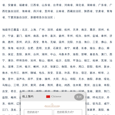
省、安徽省、福建省、江西省、山东省、台湾省、河南省、湖北省、湖南省、广东省、广
江西省景德镇市珠山区珠山中路积家售后服务中心（需提前预约）
西壮族自治区、海南省、四川省、贵州省、云南省、西藏自治区、陕西省、甘肃省、青海
江西省九江市浔阳区浔阳路积家售后服务中心（需提前预约）
省、宁夏回族自治区、新疆维吾尔自治区；
江西省南昌市红谷滩新区红谷中大道998号绿地双子塔（中央广场）A1座办公楼14层1407室积家售后服务中心（需提前预约）
江西省萍乡市安源区萍安北大道与康庄路交叉口积家售后服务中心（需提前预约）
地级市已覆盖：北京、上海、广州、深圳、成都、杭州、天津、南京、重庆、郑州、长
江西省上饶市信州区滨江西路积家售后服务中心（需提前预约）
沙、宁波、厦门、福州、南昌、金华、嘉兴、扬州、常州、绍兴、徐州、盐城、泰州、济
南、惠州、苏州、武汉、西安、青岛、无锡、温州、沈阳、大连、海口、三亚、佛山、东
江西省新余市渝水区北湖西路积家售后服务中心（需提前预约）
莞、珠海、哈尔滨、合肥、昆明、太原、石家庄、南宁、南通、长春、烟台、唐山、廊
江西省宜春市袁州区中山中路积家售后服务中心（需提前预约）
坊、保定、贵阳、泉州、台州、湖州、中山、乌鲁木齐、洛阳、邯郸、秦皇岛、澳门、西
江西省鹰潭市月湖区胜利东路积家售后服务中心（需提前预约）
宁、潍坊、呼和浩特、沧州、鞍山、赣州、临沂、岳阳、平顶山、镇江、桂林、芜湖、汕
山东省德州市德城区东风中路积家售后服务中心（需提前预约）
头、淄博、兰州、银川、郴州、大庆、张家口、衡阳、焦作、周口、邵阳、亳州、新乡、
山东省东营市东营区济南路积家售后服务中心（需提前预约）
衡水、牡丹江、德州、聊城、包头、淮安、宜昌、许昌、邢台、宿迁、丽水、蚌埠、上
山东省济南市历下区经十路11111号华润中心写字楼（万象城）15层1508室积家售后服务中心（需提前预约）
饶、晋中、葫芦岛、四平、宜春、滁州、大同、舟山、绵阳、天水、德阳、承德、绥化、
马鞍山、三明、滨州、黄冈、赤峰、荆州、通化、鸡西、佳木斯、黑河、连云港、阜阳、
山东省济宁市任城区太白楼路积家售后服务中心（需提前预约）
吉安、枣庄、永州、清远、揭阳、梧州、渭南、延安、长治、运城、淮南、莆田、荆门、
山东省莱芜市文化南路8号银座商城名表维修一楼名表维修积家售后服务中心（需提前预约）
线上预约
Chinese
关闭
益阳、梅州、达州、榆林、威海、九江、济宁、齐齐哈尔、南阳、常德、呼伦贝尔、丹
山东省临沂市兰山区解放路积家售后服务中心（需提前预约）
东、锦州、辽阳、辽源、衢州、安庆、龙岩、宁德、鹰潭、泰安、商丘、驻马店、咸宁、
山东省日照市东港区烟台路积家售后服务中心（需提前预约）
江门、茂名、玉林、乐山、南充、雅安、宝鸡、柳州、拉萨、丽江、张家界、襄阳、株
山东省泰安市泰山区财源街道泰山大街积家售后服务中心（需提前预约）