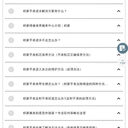
甘肃省合作市人民街积家售后服务中心（需提前预约）
2
积家手表进水解决方案有什么？
甘肃省嘉峪关市雄关区新华中路积家售后服务中心（需提前预约）
甘肃省金昌市金川区北京路积家售后服务中心（需提前预约）
3
积家维修保养服务中心介绍 | 积家
甘肃省酒泉市肃州区西大街积家售后服务中心（需提前预约）
甘肃省临夏市城南街道团结路积家售后服务中心（需提前预约）
4
积家手表进水不走怎么办？

甘肃省陇南市武都区人民路积家售后服务中心（需提前预约）
5
积家手表机芯保养方法（手表机芯正确保养方法）
甘肃省平凉市崆峒区西大街积家售后服务中心（需提前预约）

甘肃省庆阳市西峰区南大街积家售后服务中心（需提前预约）
6
积家手表进入灰尘的维护方法（处理办法）
甘肃省天水市秦州区民主路积家售后服务中心（需提前预约）
甘肃省武威市凉州区迎宾路积家售后服务中心（需提前预约）
7
积家手表表带生锈怎么办？（积家手表去除锈迹的四种方法）
甘肃省张掖市甘州区民乐北路积家售后服务中心（需提前预约）
宁夏回族自治区固原市原州区文化街积家售后服务中心（需提前预约）
8
积家手表走时不准应该怎么办?(走时不准的处理方法)
宁夏回族自治区石嘴山市大武口区贺兰山路积家售后服务中心（需提前预约）
宁夏回族自治区吴忠市利通区开元大道积家售后服务中心（需提前预约）
9
积家腕表刻度意外脱落？专业应对策略在这里
宁夏回族自治区银川市兴庆区新华东路97号新百中心C馆一层C1-18号商铺积家售后服务中心（需提前预约）
宁夏回族自治区中卫市沙坡头区鼓楼东街积家售后服务中心（需提前预约）
10
积家手表生锈了解决方法大全（有效保养与修复指南）