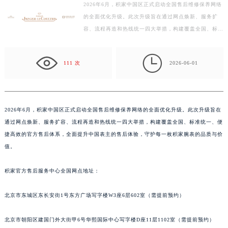
2026年6月，积家中国区正式启动全国售后维修保养网络
福州市鼓楼区五四路128-1号恒力城写字楼15层03室（需提前预约）
的全面优化升级。此次升级旨在通过网点焕新、服务扩
成都市锦江区人民东路6号SAC东原中心写字楼24层2406B室（需提前预约）
容、流程再造和热线统一四大举措，构建覆盖全国、标准
重庆市江北区观音桥步行街2号融恒时代广场写字楼9层902室（需提前预约）
统一、便捷高效的官方售后体系，全面提升中国表主的售
后…
长沙市芙蓉区定王台街道建湘路393号世茂环球金融中心写字楼（芙蓉广场）10层13室（需提前预约）

111 次
2026-06-01
郑州市二七区铭功路10号华润大厦写字楼29层2905室（需提前预约）
太原市迎泽区解放路15号亨得利名表服务中心（品牌授权店）3层整层（需提前预约）
沈阳市沈河区中街路137号亨得利名表服务中心（品牌授权店）1层整层（需提前预约）
2026年6月，积家中国区正式启动全国售后维修保养网络的全面优化升级。此次升级旨在
沈阳市沈河区中街路83号亨得利名表服务中心（品牌授权店）1层整层（需提前预约）
通过网点焕新、服务扩容、流程再造和热线统一四大举措，构建覆盖全国、标准统一、便
乌鲁木齐市天山区红山路26号时代广场（CCMALL）C座17层17-B（需提前预约）
捷高效的官方售后体系，全面提升中国表主的售后体验，守护每一枚积家腕表的品质与价
温州市鹿城区锦绣路1067号置信广场10层1015室（需提前预约）
值。
哈尔滨市道里区友谊西路600号富力中心T2座写字楼29层03室（需提前预约）
大连市中山区人民路15号国际金融大厦7层G室（需提前预约）
积家官方售后服务中心全国网点地址：
佛山市禅城区季华五路57号万科金融中心C座12层1205室（需提前预约）
北京市东城区东长安街1号东方广场写字楼W3座6层602室（需提前预约）
东莞市东城街道鸿福东路1号民盈国贸中心T1写字楼9层907室（需提前预约）
无锡市梁溪区人民中路139号恒隆广场写字楼1座11层1104室（需提前预约）
北京市朝阳区建国门外大街甲6号华熙国际中心写字楼D座11层1102室（需提前预约）
南通市崇川区工农路57号圆融广场写字楼16层1603室（需提前预约）