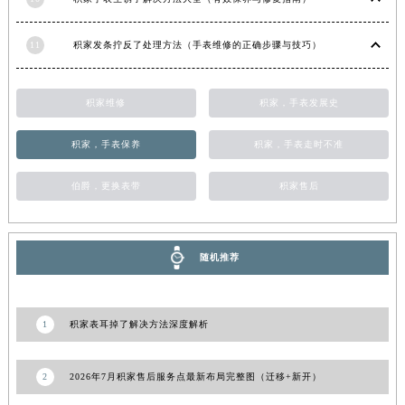
青海省果洛藏族自治州玛沁县团结路积家售后服务中心（需提前预约）
11
积家发条拧反了处理方法（手表维修的正确步骤与技巧）
青海省海北藏族自治州海晏县将军路积家售后服务中心（需提前预约）
青海省海东市乐都区滨河路积家售后服务中心（需提前预约）
青海省海南藏族自治州共和县青海湖大街积家售后服务中心（需提前预约）
积家维修
积家，手表发展史
青海省海西蒙古族藏族自治州德令哈市柴达木路积家售后服务中心（需提前预约）
积家，手表保养
积家，手表走时不准
青海省黄南藏族自治州同仁市德合隆路积家售后服务中心（需提前预约）
青海省西宁市城西区海湖新区西关大道积家售后服务中心（需提前预约）
伯爵，更换表带
积家售后
青海省玉树藏族自治州结古镇胜利路积家售后服务中心（需提前预约）
陕西省安康市汉滨区金州路积家售后服务中心（需提前预约）
陕西省宝鸡市渭滨区经二路积家售后服务中心（需提前预约）
随机推荐
陕西省汉中市汉台区北大街积家售后服务中心（需提前预约）
陕西省商洛市商州区州城街积家售后服务中心（需提前预约）
1
积家表耳掉了解决方法深度解析
陕西省铜川市王益区红旗街积家售后服务中心（需提前预约）
陕西省渭南市临渭区东风大街积家售后服务中心（需提前预约）
陕西省咸阳市秦都区沣西新城统一西路与白马河路交汇处积家售后服务中心（需提前预约）
2
2026年7月积家售后服务点最新布局完整图（迁移+新开）
陕西省延安市宝塔区中心街积家售后服务中心（需提前预约）