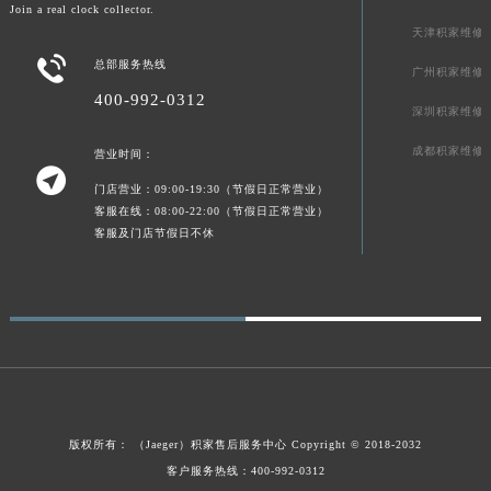
Join a real clock collector.
新疆维吾尔自治区可克达拉市幸福路积家售后服务中心（需提前预约）
天津积家维修
新疆维吾尔自治区克拉玛依市克拉玛依区友谊路积家售后服务中心（需提前预约）

总部服务热线
广州积家维修
新疆维吾尔自治区库车市库车市文化东路积家售后服务中心（需提前预约）
400-992-0312
深圳积家维修
新疆维吾尔自治区库尔勒市库尔勒市人民东路积家售后服务中心（需提前预约）
新疆维吾尔自治区奎屯市团结西街积家售后服务中心（需提前预约）
成都积家维修
营业时间：

新疆维吾尔自治区昆玉市昆泉街积家售后服务中心（需提前预约）
门店营业：09:00-19:30（节假日正常营业）
新疆维吾尔自治区沙湾市三道河子镇世纪大道南路积家售后服务中心（需提前预约）
客服在线：08:00-22:00（节假日正常营业）
客服及门店节假日不休
新疆维吾尔自治区石河子市北二路积家售后服务中心（需提前预约）
新疆维吾尔自治区双河市光明路积家售后服务中心（需提前预约）
新疆维吾尔自治区塔城市塔城地区闻琴路积家售后服务中心（需提前预约）
新疆维吾尔自治区铁门关市兴疆路积家售后服务中心（需提前预约）
新疆维吾尔自治区图木舒克市图木舒克市中兴街积家售后服务中心（需提前预约）
新疆维吾尔自治区吐鲁番市高昌区文化中路文化中路积家售后服务中心（需提前预约）
新疆维吾尔自治区乌苏市乌鲁木齐北路积家售后服务中心（需提前预约）
版权所有：
（Jaeger）
积家售后服务中心
Copyright © 2018-2032
新疆维吾尔自治区五家渠市长征西街积家售后服务中心（需提前预约）
客户服务热线：400-992-0312
新疆维吾尔自治区新星市东风路积家售后服务中心（需提前预约）