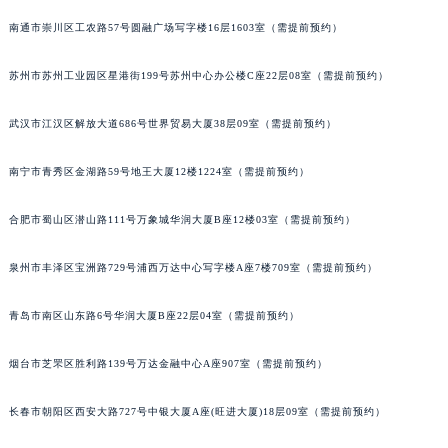
安徽省亳州市谯城区魏武大道积家售后服务中心（需提前预约）
南通市崇川区工农路57号圆融广场写字楼16层1603室（需提前预约）
安徽省池州市贵池区长江路积家售后服务中心（需提前预约）
苏州市苏州工业园区星港街199号苏州中心办公楼C座22层08室（需提前预约）
安徽省滁州市琅琊区南谯北路积家售后服务中心（需提前预约）
安徽省阜阳市颍州区颍州北路积家售后服务中心（需提前预约）
武汉市江汉区解放大道686号世界贸易大厦38层09室（需提前预约）
安徽省淮北市相山区淮海路积家售后服务中心（需提前预约）
安徽省淮南市田家庵区国庆中路积家售后服务中心（需提前预约）
南宁市青秀区金湖路59号地王大厦12楼1224室（需提前预约）
安徽省黄山市屯溪区黄山西路积家售后服务中心（需提前预约）
合肥市蜀山区潜山路111号万象城华润大厦B座12楼03室（需提前预约）
安徽省六安市金安区解放中路积家售后服务中心（需提前预约）
安徽省马鞍山市雨山区湖南西路积家售后服务中心（需提前预约）
泉州市丰泽区宝洲路729号浦西万达中心写字楼A座7楼709室（需提前预约）
安徽省宿州市埇桥区人民中路积家售后服务中心（需提前预约）
安徽省铜陵市铜官区石城大道积家售后服务中心（需提前预约）
青岛市南区山东路6号华润大厦B座22层04室（需提前预约）
安徽省芜湖市镜湖区中山路步行街积家售后服务中心（需提前预约）
安徽省宣城市宣州区叠嶂西路积家售后服务中心（需提前预约）
烟台市芝罘区胜利路139号万达金融中心A座907室（需提前预约）
福建省龙岩市新罗区九一南路积家售后服务中心（需提前预约）
长春市朝阳区西安大路727号中银大厦A座(旺进大厦)18层09室（需提前预约）
福建省南平市建阳区人民西路积家售后服务中心（需提前预约）
福建省宁德市蕉城区天湖东路积家售后服务中心（需提前预约）