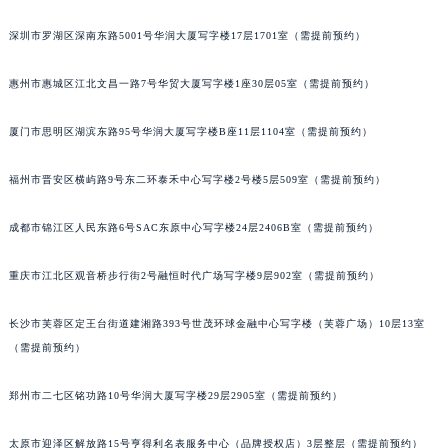
辽宁省铁岭市银州区南马路积家售后服务中心（需提前预约）
深圳市罗湖区深南东路5001号华润大厦写字楼17层1701室（需提前预约）
辽宁省营口市站前区市府路与渤海大街交叉口积家售后服务中心（需提前预约）
辽宁省沈阳市沈河区中街路137号亨得利名表维修授权店1楼积家售后服务中心（需提前预约）
惠州市惠城区江北文昌一路7号华贸大厦写字楼1座30层05室（需提前预约）
辽宁省沈阳市沈河区中街路83号亨得利名表维修授权店1楼积家售后服务中心（需提前预约）
厦门市思明区湖滨东路95号华润大厦写字楼B座11层1104室（需提前预约）
北京市朝阳区建国门外大街甲6号华熙国际中心D座11层1102室积家售后服务中心（北京总部）（需提前预约）
北京市东城区东长安街1号王府井东方广场W3座6层602室积家售后服务中心（需提前预约）
福州市晋安区横屿路9号东二环泰禾中心写字楼2号楼5层509室（需提前预约）
河北省保定市竞秀区朝阳北大街北国先天下积家售后服务中心（需提前预约）
内蒙古自治区阿拉善盟市左旗土尔扈特大街积家售后服务中心（需提前预约）
成都市锦江区人民东路6号SAC东原中心写字楼24层2406B室（需提前预约）
内蒙古自治区巴彦淖尔市临河区新华街积家售后服务中心（需提前预约）
重庆市江北区观音桥步行街2号融恒时代广场写字楼9层902室（需提前预约）
内蒙古自治区包头市青山区幸福路甲3号王府井百货名表维修积家售后服务中心（需提前预约）
内蒙古自治区赤峰市红山区哈达街积家售后服务中心（需提前预约）
长沙市芙蓉区定王台街道建湘路393号世茂环球金融中心写字楼（芙蓉广场）10层13室
内蒙古自治区鄂尔多斯市东胜区伊金霍洛街积家售后服务中心（需提前预约）
（需提前预约）
内蒙古自治区呼伦贝尔市海拉尔区中央街积家售后服务中心（需提前预约）
内蒙古自治区通辽市科尔沁区明仁大街积家售后服务中心（需提前预约）
郑州市二七区铭功路10号华润大厦写字楼29层2905室（需提前预约）
内蒙古自治区乌海市海勃湾区人民南路积家售后服务中心（需提前预约）
太原市迎泽区解放路15号亨得利名表服务中心（品牌授权店）3层整层（需提前预约）
内蒙古自治区乌兰察布市集宁区恩和大街积家售后服务中心（需提前预约）