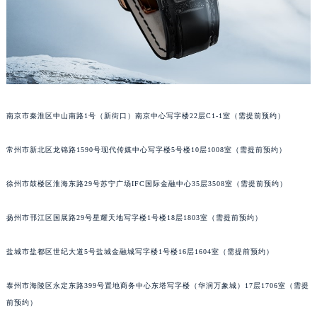
甘肃省兰州市七里河区西津西路16号兰州中心写字楼21层2102室（需提前预约）
重庆市解放碑渝中区民权路28号英利国际金融中心写字楼20层01室（需提前预约）
黑龙江省大庆市萨尔图区会战大街积家售后服务中心（需提前预约）
黑龙江省鹤岗市向阳区红军路积家售后服务中心（需提前预约）
黑龙江省黑河市爱辉区中央街积家售后服务中心（需提前预约）
南京市秦淮区中山南路1号（新街口）南京中心写字楼22层C1-1室（需提前预约）
黑龙江省鸡西市鸡冠区红军路积家售后服务中心（需提前预约）
黑龙江省佳木斯市向阳区长安路积家售后服务中心（需提前预约）
常州市新北区龙锦路1590号现代传媒中心写字楼5号楼10层1008室（需提前预约）
黑龙江省牡丹江市东安区太平路积家售后服务中心（需提前预约）
黑龙江省七台河市桃山区大同街积家售后服务中心（需提前预约）
徐州市鼓楼区淮海东路29号苏宁广场IFC国际金融中心35层3508室（需提前预约）
黑龙江省齐齐哈尔市龙沙区龙华路积家售后服务中心（需提前预约）
黑龙江省双鸭山市尖山区新兴大街积家售后服务中心（需提前预约）
扬州市邗江区国展路29号星耀天地写字楼1号楼18层1803室（需提前预约）
黑龙江省绥化市北林区新华街与康庄路交叉口积家售后服务中心（需提前预约）
盐城市盐都区世纪大道5号盐城金融城写字楼1号楼16层1604室（需提前预约）
黑龙江省伊春市伊美区通河路积家售后服务中心（需提前预约）
吉林省白城市洮北区明仁南街积家售后服务中心（需提前预约）
泰州市海陵区永定东路399号置地商务中心东塔写字楼（华润万象城）17层1706室（需提
吉林省白山市浑江区浑江大街积家售后服务中心（需提前预约）
前预约）
吉林省吉林市船营区河南街积家售后服务中心（需提前预约）