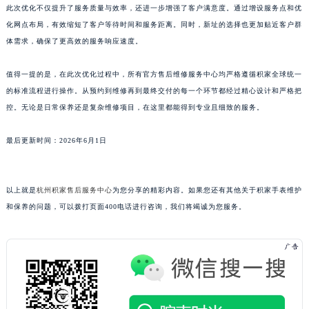
此次优化不仅提升了服务质量与效率，还进一步增强了客户满意度。通过增设服务点和优
澳门特别行政区风顺堂区南湾大马路积家售后服务中心（需提前预约）
化网点布局，有效缩短了客户等待时间和服务距离。同时，新址的选择也更加贴近客户群
澳门特别行政区花地玛堂区关闸广场积家售后服务中心（需提前预约）
体需求，确保了更高效的服务响应速度。
澳门特别行政区花王堂区大三巴商圈积家售后服务中心（需提前预约）
值得一提的是，在此次优化过程中，所有官方售后维修服务中心均严格遵循积家全球统一
澳门特别行政区嘉模堂区官也街积家售后服务中心（需提前预约）
的标准流程进行操作。从预约到维修再到最终交付的每一个环节都经过精心设计和严格把
澳门省路氹城市金光大道积家售后服务中心（需提前预约）
控。无论是日常保养还是复杂维修项目，在这里都能得到专业且细致的服务。
澳门特别行政区望德堂区塔石广场积家售后服务中心（需提前预约）
福建省福州市鼓楼区五四路128-1号恒力城写字楼15层03室积家售后服务中心（需提前预约）
最后更新时间：2026年6月1日
福建省厦门市思明区湖滨东路95号万象城华润大厦B座11层1104室积家售后服务中心（需提前预约）
广东省潮州市潮安区新风路与潮汕路交汇处积家售后服务中心（需提前预约）
以上就是
杭州积家售后服务中心
为您分享的精彩内容。如果您还有其他关于积家手表维护
广东省广州市天河区天河路230号万菱汇国际中心A塔7层704室积家售后服务中心（需提前预约）
和保养的问题，可以拨打页面400电话进行咨询，我们将竭诚为您服务。
广东省广州市越秀区环市东路371-375号世界贸易中心大厦南塔15层1507室积家售后服务中心（需提前预约）
广东省河源市源城区越王大道积家售后服务中心（需提前预约）
广东省惠州市惠城区江北文昌一路7号华贸大厦1座30层3005室积家售后服务中心（需提前预约）
广东省江门市蓬江区广场西路积家售后服务中心（需提前预约）
广东省揭阳市榕城进贤门步行街积家售后服务中心（需提前预约）
广东省茂名市电白区水东街道迎宾大道积家售后服务中心（需提前预约）