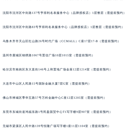
内蒙古自治区锡林郭勒盟市锡林浩特市光明街与额尔敦路交叉口积家售后服务中心（需提前预约）
沈阳市沈河区中街路137号亨得利名表服务中心（品牌授权店）1层整层（需提前预约）
内蒙古自治区兴安盟市乌兰浩特市兴安大街积家售后服务中心（需提前预约）
山西省大同市平城区迎宾街积家售后服务中心（需提前预约）
沈阳市沈河区中街路83号亨得利名表服务中心（品牌授权店）1层整层（需提前预约）
山西省晋城市城区黄华街积家售后服务中心（需提前预约）
山西省晋中市榆次区顺城街积家售后服务中心（需提前预约）
乌鲁木齐市天山区红山路26号时代广场（CCMALL）C座17层17-B（需提前预约）
山西省临汾市尧都区解放路积家售后服务中心（需提前预约）
温州市鹿城区锦绣路1067号置信广场10层1015室（需提前预约）
山西省吕梁市离石区永宁中路与建设街交叉口积家售后服务中心（需提前预约）
山西省朔州市朔城区怡西路与鄯阳西街交汇处积家售后服务中心（需提前预约）
哈尔滨市南岗区东大直街146号上和置地广场金座12层1214室（需提前预约）
山西省忻州市忻府区和平东街与七一南路交叉口积家售后服务中心（需提前预约）
山西省阳泉市郊区平阳东街与新城大道交叉口积家售后服务中心（需提前预约）
大连市中山区人民路15号国际金融大厦7层G室（需提前预约）
山西省运城市盐湖区河东街积家售后服务中心（需提前预约）
佛山市禅城区季华五路57号万科金融中心C座12层1205室（需提前预约）
山西省长治市潞州区英雄中路积家售后服务中心（需提前预约）
山西省太原市迎泽区迎泽街道解放路15号亨得利名表维修授权店3楼积家售后服务中心（需提前预约）
东莞市东城街道鸿福东路1号民盈国贸中心T1写字楼9层907室（需提前预约）
天津市和平区赤峰道136号天津国际金融中心26层2603室积家售后服务中心（需提前预约）
安徽省安庆市迎江区人民路积家售后服务中心（需提前预约）
无锡市梁溪区人民中路139号恒隆广场写字楼1座11层1104室（需提前预约）
安徽省蚌埠市蚌山区淮河路积家售后服务中心（需提前预约）