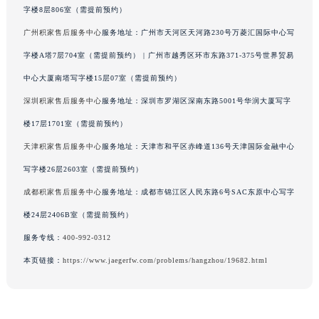
字楼8层806室（需提前预约）
广西壮族自治区河池市金城江区金城江街道朝阳路积家售后服务中心（需提前预约）
广州积家售后服务中心
服务地址：广州市天河区天河路230号万菱汇国际中心写
广西壮族自治区贺州市八步区城东街道灵峰南路积家售后服务中心（需提前预约）
字楼A塔7层704室（需提前预约） | 广州市越秀区环市东路371-375号世界贸易
广西壮族自治区来宾市兴宾区桂中大道积家售后服务中心（需提前预约）
广西壮族自治区柳州市城中区中山中路积家售后服务中心（需提前预约）
中心大厦南塔写字楼15层07室（需提前预约）
广西壮族自治区钦州市钦南区金海湾东大街积家售后服务中心（需提前预约）
深圳积家售后服务中心
服务地址：深圳市罗湖区深南东路5001号华润大厦写字
广西壮族自治区梧州市万秀区龙湖镇高旺路积家售后服务中心（需提前预约）
楼17层1701室（需提前预约）
广西壮族自治区玉林市玉州区金玉路积家售后服务中心（需提前预约）
天津积家售后服务中心
服务地址：天津市和平区赤峰道136号天津国际金融中心
海南省儋州市儋州市那大镇兰洋北路积家售后服务中心（需提前预约）
写字楼26层2603室（需提前预约）
海南省东方市八所镇解放西路积家售后服务中心（需提前预约）
成都积家售后服务中心
服务地址：成都市锦江区人民东路6号SAC东原中心写字
海南省琼海市嘉积镇东风路积家售后服务中心（需提前预约）
楼24层2406B室（需提前预约）
海南省三沙市西沙区西沙群岛永兴岛北京路积家售后服务中心（需提前预约）
海南省三亚市吉阳区迎宾路积家售后服务中心（需提前预约）
服务专线：
400-992-0312
海南省万宁市万城镇解放路积家售后服务中心（需提前预约）
本页链接：
https://www.jaegerfw.com/problems/hangzhou/19682.html
海南省文昌市文城镇教育东路积家售后服务中心（需提前预约）
海南省五指山市通什镇三月三大道积家售后服务中心（需提前预约）
香港特别行政区尖沙咀区油尖旺区广东道积家售后服务中心（需提前预约）