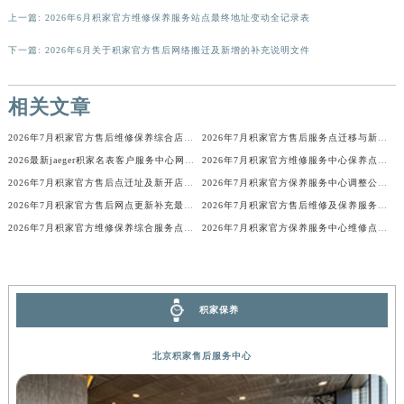
上一篇:
2026年6月积家官方维修保养服务站点最终地址变动全记录表
香港特别行政区金钟区中西区金钟道积家售后服务中心（需提前预约）
香港特别行政区九龙区油尖旺区弥敦道积家售后服务中心（需提前预约）
下一篇:
2026年6月关于积家官方售后网络搬迁及新增的补充说明文件
香港特别行政区铜锣湾区湾仔区轩尼诗道积家售后服务中心（需提前预约）
河南省安阳市文峰区解放大道积家售后服务中心（需提前预约）
相关文章
河南省鹤壁市淇滨区九州路积家售后服务中心（需提前预约）
2026年7月积家官方售后维修保养综合店迁址与新开补充确认发布
2026年7月积家官方售后服务点迁移与新设最终公告
河南省济源市沁园街道济水大道积家售后服务中心（需提前预约）
2026最新jaeger积家名表客户服务中心网点地址考察报告
2026年7月积家官方维修服务中心保养点地址变更及新开补充店文件内容公示
河南省焦作市解放区解放路积家售后服务中心（需提前预约）
2026年7月积家官方售后点迁址及新开店补充修订最终确认公告
2026年7月积家官方保养服务中心调整公告：迁址+新设维修点
河南省开封市鼓楼区中山路积家售后服务中心（需提前预约）
2026年7月积家官方售后网点更新补充最终列表（搬迁+新增）
2026年7月积家官方售后维修及保养服务网络迁址与扩张补充确认终稿
河南省洛阳市西工区中州中路与解放路交叉口积家售后服务中心（需提前预约）
2026年7月积家官方维修保养综合服务点迁址及新增网点快报文件发布
2026年7月积家官方保养服务中心维修点搬迁与新开补充详情
河南省漯河市源汇区交通路积家售后服务中心（需提前预约）
河南省南阳市宛城区范蠡东路与南都路交叉口积家售后服务中心（需提前预约）
河南省平顶山市卫东区建设路积家售后服务中心（需提前预约）
积家保养
河南省濮阳市大华龙区开州路绿城路交叉口积家售后服务中心（需提前预约）
河南省三门峡市湖滨区和平路积家售后服务中心（需提前预约）
北京积家售后服务中心
河南省商丘市梁园区神火大道积家售后服务中心（需提前预约）
河南省新乡市红旗区人民路积家售后服务中心（需提前预约）