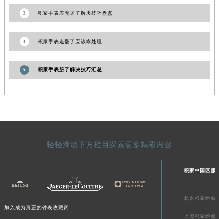
陕西省榆林市榆阳区长兴路积家售后服务中心（需提前预约）
3
积家手表表壳坏了解决技巧盘点
新疆维吾尔自治区阿克苏市东大街积家售后服务中心（需提前预约）
新疆维吾尔自治区阿拉尔市胜利大道积家售后服务中心（需提前预约）
4
积家手表走慢了应该咋处理
新疆维吾尔自治区阿拉山口市友好路积家售后服务中心（需提前预约）
新疆维吾尔自治区阿勒泰市解放路积家售后服务中心（需提前预约）
5
积家手表脏了解决技巧汇总
新疆维吾尔自治区阿图什市光明路积家售后服务中心（需提前预约）
新疆维吾尔自治区白杨市军垦路积家售后服务中心（需提前预约）
新疆维吾尔自治区北屯市团结路积家售后服务中心（需提前预约）
新疆维吾尔自治区博乐市博乐市北京路积家售后服务中心（需提前预约）
新疆维吾尔自治区昌吉市延安北路积家售后服务中心（需提前预约）
轻轻滑动下方栏目探索更多精彩内容
新疆维吾尔自治区阜康市博峰路积家售后服务中心（需提前预约）
新疆维吾尔自治区哈密市伊州区建国北路积家售后服务中心（需提前预约）
积家中国区服
新疆维吾尔自治区和田市和田市北京西路积家售后服务中心（需提前预约）
新疆维吾尔自治区胡杨河市胡杨河市胡杨路积家售后服务中心（需提前预约）
北京积家维修
新疆维吾尔自治区霍尔果斯市亚欧北路积家售后服务中心（需提前预约）
加入成为真正的钟表收藏家
上海积家维修
新疆维吾尔自治区喀什市解放北路积家售后服务中心（需提前预约）