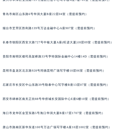
内蒙古自治区锡林郭勒盟市锡林浩特市光明街与额尔敦路交叉口积家售后服务中心（需提前预约）
内蒙古自治区兴安盟市乌兰浩特市兴安大街积家售后服务中心（需提前预约）
青岛市南区山东路6号华润大厦B座22层04室（需提前预约）
山西省大同市平城区迎宾街积家售后服务中心（需提前预约）
烟台市芝罘区胜利路139号万达金融中心A座907室（需提前预约）
山西省晋城市城区黄华街积家售后服务中心（需提前预约）
山西省晋中市榆次区顺城街积家售后服务中心（需提前预约）
长春市朝阳区西安大路727号中银大厦A座(旺进大厦)18层09室（需提前预约）
山西省临汾市尧都区解放路积家售后服务中心（需提前预约）
山西省吕梁市离石区永宁中路与建设街交叉口积家售后服务中心（需提前预约）
贵阳市南明区都司高架桥路33号亨特国际金融中心14楼14D（需提前预约）
山西省朔州市朔城区怡西路与鄯阳西街交汇处积家售后服务中心（需提前预约）
昆明市盘龙区北京路928号同德昆明广场写字楼10层06室（需提前预约）
山西省忻州市忻府区和平东街与七一南路交叉口积家售后服务中心（需提前预约）
山西省阳泉市郊区平阳东街与新城大道交叉口积家售后服务中心（需提前预约）
石家庄市长安区中山东路39号勒泰中心写字楼B座13层07室（需提前预约）
山西省运城市盐湖区河东街积家售后服务中心（需提前预约）
山西省长治市潞州区英雄中路积家售后服务中心（需提前预约）
西安市碑林区南关正街88号华侨城长安国际中心E座6楼10室（需提前预约）
山西省太原市迎泽区迎泽街道解放路15号亨得利名表维修授权店3楼积家售后服务中心（需提前预约）
天津市和平区赤峰道136号天津国际金融中心26层2603室积家售后服务中心（需提前预约）
海口市龙华区金贸东路5号海口华润大厦B座17层1707室（需提前预约）
安徽省安庆市迎江区人民路积家售后服务中心（需提前预约）
唐山市路南区新华东道100号万达广场写字楼A座10层1002室（需提前预约）
安徽省蚌埠市蚌山区淮河路积家售后服务中心（需提前预约）