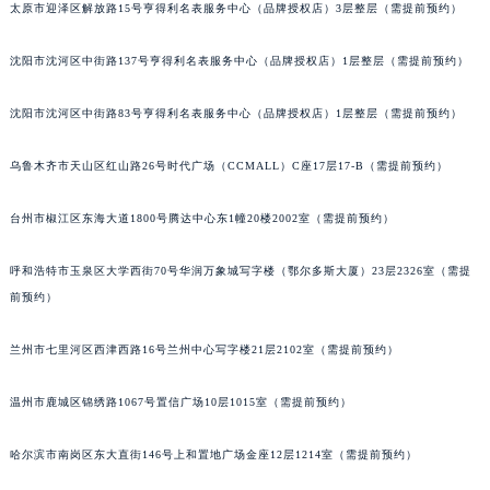
太原市迎泽区解放路15号亨得利名表服务中心（品牌授权店）3层整层（需提前预约）
吉林省辽源市龙山区人民大街积家售后服务中心（需提前预约）
吉林省梅河口市新华街道梅河大街积家售后服务中心（需提前预约）
沈阳市沈河区中街路137号亨得利名表服务中心（品牌授权店）1层整层（需提前预约）
吉林省四平市铁东区紫气大路与南九经街交汇处积家售后服务中心（需提前预约）
吉林省松原市宁江区五环大街积家售后服务中心（需提前预约）
沈阳市沈河区中街路83号亨得利名表服务中心（品牌授权店）1层整层（需提前预约）
吉林省通化市东昌区环通乡江南大街积家售后服务中心（需提前预约）
乌鲁木齐市天山区红山路26号时代广场（CCMALL）C座17层17-B（需提前预约）
吉林省延边市延吉市解放路积家售后服务中心（需提前预约）
辽宁省鞍山市铁东区站前街积家售后服务中心（需提前预约）
台州市椒江区东海大道1800号腾达中心东1幢20楼2002室（需提前预约）
辽宁省本溪市平山区胜利路积家售后服务中心（需提前预约）
辽宁省朝阳市双塔区新华路积家售后服务中心（需提前预约）
呼和浩特市玉泉区大学西街70号华润万象城写字楼（鄂尔多斯大厦）23层2326室（需提
辽宁省丹东市振兴区七经街积家售后服务中心（需提前预约）
前预约）
辽宁省抚顺市新抚区东一路积家售后服务中心（需提前预约）
兰州市七里河区西津西路16号兰州中心写字楼21层2102室（需提前预约）
辽宁省阜新市海州区解放大街积家售后服务中心（需提前预约）
辽宁省葫芦岛市连山区中央路积家售后服务中心（需提前预约）
温州市鹿城区锦绣路1067号置信广场10层1015室（需提前预约）
辽宁省锦州市古塔区中央大街积家售后服务中心（需提前预约）
辽宁省辽阳市白塔区新运大街积家售后服务中心（需提前预约）
哈尔滨市南岗区东大直街146号上和置地广场金座12层1214室（需提前预约）
辽宁省盘锦市兴隆台区石油大街积家售后服务中心（需提前预约）