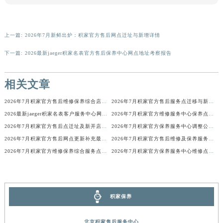
河南省信阳市浉河区东方红大道积家售后服务中心（需提前预约）
河南省许昌市魏都区建安大道与八龙路交叉口积家售后服务中心（需提前预约）
上一篇:
2026年7月新鲜出炉：积家官方售后网点迁址与新增详情
河南省郑州市二七区民主路10号华润大厦29层2905室积家售后服务中心（需提前预约）
河南省周口市川汇区七一路积家售后服务中心（需提前预约）
下一篇:
2026最新jaeger积家名表官方售后保养中心网点地址考察报告
河南省驻马店市驿城区乐山大道与置地大道交叉口积家售后服务中心（需提前预约）
湖北省鄂州市鄂城区文星大道积家售后服务中心（需提前预约）
相关文章
湖北省黄冈市黄州区赤壁大道积家售后服务中心（需提前预约）
2026年7月积家官方售后维修保养综合店迁址与新开补充确认发布
2026年7月积家官方售后服务点迁移与新设最终公告
湖北省黄石市黄石港区武汉路积家售后服务中心（需提前预约）
2026最新jaeger积家名表客户服务中心网点地址考察报告
2026年7月积家官方维修服务中心保养点地址变更及新开补充店文件内容公示
湖北省荆门市东宝中天街步行街积家售后服务中心（需提前预约）
2026年7月积家官方售后点迁址及新开店补充修订最终确认公告
2026年7月积家官方保养服务中心调整公告：迁址+新设维修点
湖北省荆州市荆州区荆中路积家售后服务中心（需提前预约）
2026年7月积家官方售后网点更新补充最终列表（搬迁+新增）
2026年7月积家官方售后维修及保养服务网络迁址与扩张补充确认终稿
湖北省十堰市茅箭区人民北路积家售后服务中心（需提前预约）
2026年7月积家官方维修保养综合服务点迁址及新增网点快报文件发布
2026年7月积家官方保养服务中心维修点搬迁与新开补充详情
湖北省随州市曾都区青年路积家售后服务中心（需提前预约）
湖北省咸宁市咸安区长安大道积家售后服务中心（需提前预约）
湖北省襄阳市樊城区长虹路与人民路交叉口积家售后服务中心（需提前预约）
积家保养
湖北省孝感市孝南区复兴大道积家售后服务中心（需提前预约）
湖北省宜昌市西陵区夷陵大道与港窑路积家售后服务中心（需提前预约）
北京积家售后服务中心