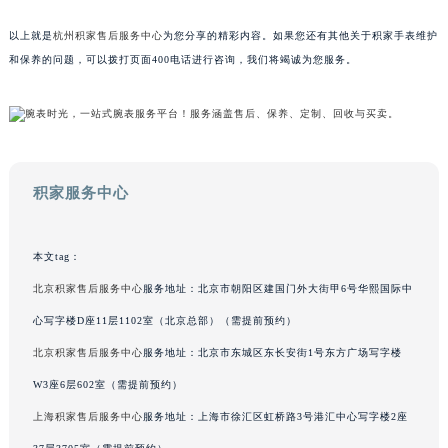
广西壮族自治区河池市金城江区金城江街道朝阳路积家售后服务中心（需提前预约）
以上就是
杭州积家售后服务中心
为您分享的精彩内容。如果您还有其他关于积家手表维护
广西壮族自治区贺州市八步区城东街道灵峰南路积家售后服务中心（需提前预约）
和保养的问题，可以拨打页面400电话进行咨询，我们将竭诚为您服务。
广西壮族自治区来宾市兴宾区桂中大道积家售后服务中心（需提前预约）
广西壮族自治区柳州市城中区中山中路积家售后服务中心（需提前预约）
广西壮族自治区钦州市钦南区金海湾东大街积家售后服务中心（需提前预约）
广西壮族自治区梧州市万秀区龙湖镇高旺路积家售后服务中心（需提前预约）
广西壮族自治区玉林市玉州区金玉路积家售后服务中心（需提前预约）
积家服务中心
海南省儋州市儋州市那大镇兰洋北路积家售后服务中心（需提前预约）
海南省东方市八所镇解放西路积家售后服务中心（需提前预约）
本文tag：
海南省琼海市嘉积镇东风路积家售后服务中心（需提前预约）
北京积家售后服务中心
服务地址：北京市朝阳区建国门外大街甲6号华熙国际中
海南省三沙市西沙区西沙群岛永兴岛北京路积家售后服务中心（需提前预约）
心写字楼D座11层1102室（北京总部）（需提前预约）
海南省三亚市吉阳区迎宾路积家售后服务中心（需提前预约）
北京积家售后服务中心
服务地址：北京市东城区东长安街1号东方广场写字楼
海南省万宁市万城镇解放路积家售后服务中心（需提前预约）
海南省文昌市文城镇教育东路积家售后服务中心（需提前预约）
W3座6层602室（需提前预约）
海南省五指山市通什镇三月三大道积家售后服务中心（需提前预约）
上海积家售后服务中心
服务地址：上海市徐汇区虹桥路3号港汇中心写字楼2座
香港特别行政区尖沙咀区油尖旺区广东道积家售后服务中心（需提前预约）