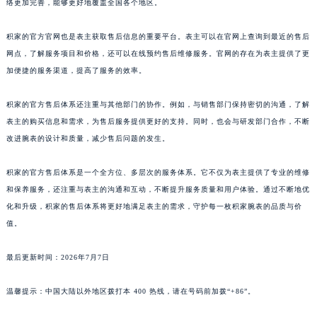
络更加完善，能够更好地覆盖全国各个地区。
广东省梅州市梅江区金燕大道积家售后服务中心（需提前预约）
广东省清远市清城区湖西路积家售后服务中心（需提前预约）
积家的官方官网也是表主获取售后信息的重要平台。表主可以在官网上查询到最近的售后
广东省汕头市龙湖区长平路积家售后服务中心（需提前预约）
网点，了解服务项目和价格，还可以在线预约售后维修服务。官网的存在为表主提供了更
加便捷的服务渠道，提高了服务的效率。
广东省汕尾市城区香洲街道园林社区翠园街积家售后服务中心（需提前预约）
广东省韶关市武江区芙蓉新区与老城中心交汇处积家售后服务中心（需提前预约）
积家的官方售后体系还注重与其他部门的协作。例如，与销售部门保持密切的沟通，了解
广东省深圳市罗湖区深南东路5001号华润大厦17层1701室积家售后服务中心（需提前预约）
表主的购买信息和需求，为售后服务提供更好的支持。同时，也会与研发部门合作，不断
广东省阳江市江城区东风一路积家售后服务中心（需提前预约）
改进腕表的设计和质量，减少售后问题的发生。
广东省云浮市云城区金山路积家售后服务中心（需提前预约）
广东省湛江市赤坎区观海北路积家售后服务中心（需提前预约）
积家的官方售后体系是一个全方位、多层次的服务体系。它不仅为表主提供了专业的维修
和保养服务，还注重与表主的沟通和互动，不断提升服务质量和用户体验。通过不断地优
广东省肇庆市端州区信安大道与砚都大道交汇处积家售后服务中心（需提前预约）
化和升级，积家的售后体系将更好地满足表主的需求，守护每一枚积家腕表的品质与价
广西壮族自治区百色市右江区中山二路积家售后服务中心（需提前预约）
值。
广西壮族自治区北海市海城区北京路积家售后服务中心（需提前预约）
广西壮族自治区崇左市江州区石景林街道友谊大道与丽川路交汇处积家售后服务中心（需提前预约）
最后更新时间：2026年7月7日
广西壮族自治区防城港市港口区金花茶大道积家售后服务中心（需提前预约）
广西壮族自治区贵港市港北区港城街道布山大道与仙衣路交叉口积家售后服务中心（需提前预约）
温馨提示：中国大陆以外地区拨打本 400 热线，请在号码前加拨“+86”。
广西壮族自治区桂林市秀峰区红岭路积家售后服务中心（需提前预约）