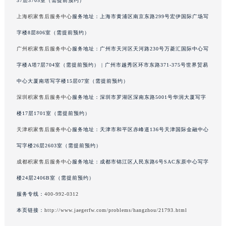
37层3705室（需提前预约）
香港特别行政区金钟区中西区金钟道积家售后服务中心（需提前预约）
上海积家售后服务中心
服务地址：上海市黄浦区南京东路299号宏伊国际广场写
香港特别行政区九龙区油尖旺区弥敦道积家售后服务中心（需提前预约）
字楼8层806室（需提前预约）
香港特别行政区铜锣湾区湾仔区轩尼诗道积家售后服务中心（需提前预约）
广州积家售后服务中心
服务地址：广州市天河区天河路230号万菱汇国际中心写
河南省安阳市文峰区解放大道积家售后服务中心（需提前预约）
字楼A塔7层704室（需提前预约） | 广州市越秀区环市东路371-375号世界贸易
河南省鹤壁市淇滨区九州路积家售后服务中心（需提前预约）
河南省济源市沁园街道济水大道积家售后服务中心（需提前预约）
中心大厦南塔写字楼15层07室（需提前预约）
河南省焦作市解放区解放路积家售后服务中心（需提前预约）
深圳积家售后服务中心
服务地址：深圳市罗湖区深南东路5001号华润大厦写字
河南省开封市鼓楼区中山路积家售后服务中心（需提前预约）
楼17层1701室（需提前预约）
河南省洛阳市西工区中州中路与解放路交叉口积家售后服务中心（需提前预约）
天津积家售后服务中心
服务地址：天津市和平区赤峰道136号天津国际金融中心
河南省漯河市源汇区交通路积家售后服务中心（需提前预约）
写字楼26层2603室（需提前预约）
河南省南阳市宛城区范蠡东路与南都路交叉口积家售后服务中心（需提前预约）
成都积家售后服务中心
服务地址：成都市锦江区人民东路6号SAC东原中心写字
河南省平顶山市卫东区建设路积家售后服务中心（需提前预约）
楼24层2406B室（需提前预约）
河南省濮阳市大华龙区开州路绿城路交叉口积家售后服务中心（需提前预约）
河南省三门峡市湖滨区和平路积家售后服务中心（需提前预约）
服务专线：
400-992-0312
河南省商丘市梁园区神火大道积家售后服务中心（需提前预约）
本页链接：
http://www.jaegerfw.com/problems/hangzhou/21793.html
河南省新乡市红旗区人民路积家售后服务中心（需提前预约）