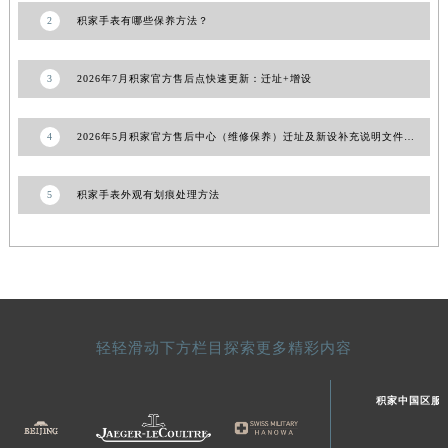
新疆维吾尔自治区可克达拉市幸福路积家售后服务中心（需提前预约）
2
积家手表有哪些保养方法？
新疆维吾尔自治区克拉玛依市克拉玛依区友谊路积家售后服务中心（需提前预约）
新疆维吾尔自治区库车市库车市文化东路积家售后服务中心（需提前预约）
3
2026年7月积家官方售后点快速更新：迁址+增设
新疆维吾尔自治区库尔勒市库尔勒市人民东路积家售后服务中心（需提前预约）
新疆维吾尔自治区奎屯市团结西街积家售后服务中心（需提前预约）
4
2026年5月积家官方售后中心（维修保养）迁址及新设补充说明文件内容
新疆维吾尔自治区昆玉市昆泉街积家售后服务中心（需提前预约）
新疆维吾尔自治区沙湾市三道河子镇世纪大道南路积家售后服务中心（需提前预约）
5
积家手表外观有划痕处理方法
新疆维吾尔自治区石河子市北二路积家售后服务中心（需提前预约）
新疆维吾尔自治区双河市光明路积家售后服务中心（需提前预约）
新疆维吾尔自治区塔城市塔城地区闻琴路积家售后服务中心（需提前预约）
新疆维吾尔自治区铁门关市兴疆路积家售后服务中心（需提前预约）
新疆维吾尔自治区图木舒克市图木舒克市中兴街积家售后服务中心（需提前预约）
轻轻滑动下方栏目探索更多精彩内容
新疆维吾尔自治区吐鲁番市高昌区文化中路文化中路积家售后服务中心（需提前预约）
新疆维吾尔自治区乌苏市乌鲁木齐北路积家售后服务中心（需提前预约）
积家中国区服
新疆维吾尔自治区五家渠市长征西街积家售后服务中心（需提前预约）
新疆维吾尔自治区新星市东风路积家售后服务中心（需提前预约）