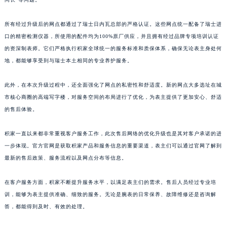
江西省景德镇市珠山区珠山中路积家售后服务中心（需提前预约）
江西省九江市浔阳区浔阳路积家售后服务中心（需提前预约）
所有经过升级后的网点都通过了瑞士日内瓦总部的严格认证。这些网点统一配备了瑞士进
口的精密检测仪器，所使用的配件均为100%原厂供应，并且拥有经过品牌专项培训认证
江西省南昌市红谷滩新区红谷中大道998号绿地双子塔（中央广场）A1座办公楼14层1407室积家售后服务中心（需提前预约）
的资深制表师。它们严格执行积家全球统一的服务标准和质保体系，确保无论表主身处何
江西省萍乡市安源区萍安北大道与康庄路交叉口积家售后服务中心（需提前预约）
地，都能够享受到与瑞士本土相同的专业养护服务。
江西省上饶市信州区滨江西路积家售后服务中心（需提前预约）
江西省新余市渝水区北湖西路积家售后服务中心（需提前预约）
此外，在本次升级过程中，还全面强化了网点的私密性和舒适度。新的网点大多选址在城
江西省宜春市袁州区中山中路积家售后服务中心（需提前预约）
市核心商圈的高端写字楼，对服务空间的布局进行了优化，为表主提供了更加安心、舒适
江西省鹰潭市月湖区胜利东路积家售后服务中心（需提前预约）
的售后体验。
山东省德州市德城区东风中路积家售后服务中心（需提前预约）
积家一直以来都非常重视客户服务工作，此次售后网络的优化升级也是其对客户承诺的进
山东省东营市东营区济南路积家售后服务中心（需提前预约）
一步体现。官方官网是获取积家产品和服务信息的重要渠道，表主们可以通过官网了解到
山东省济南市历下区经十路11111号华润中心写字楼（万象城）15层1508室积家售后服务中心（需提前预约）
最新的售后政策、服务流程以及网点分布等信息。
山东省济宁市任城区太白楼路积家售后服务中心（需提前预约）
山东省莱芜市文化南路8号银座商城名表维修一楼名表维修积家售后服务中心（需提前预约）
在客户服务方面，积家不断提升服务水平，以满足表主们的需求。售后人员经过专业培
山东省临沂市兰山区解放路积家售后服务中心（需提前预约）
训，能够为表主提供准确、细致的服务。无论是腕表的日常保养、故障维修还是咨询解
答，都能得到及时、有效的处理。
山东省日照市东港区烟台路积家售后服务中心（需提前预约）
山东省泰安市泰山区财源街道泰山大街积家售后服务中心（需提前预约）