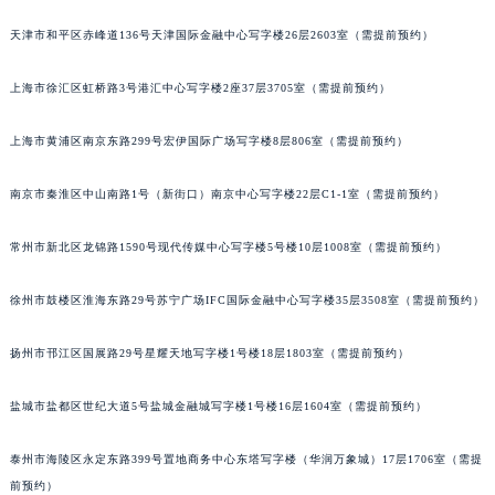
福州市鼓楼区五四路128-1号恒力城写字楼15层03室（需提前预约）
天津市和平区赤峰道136号天津国际金融中心写字楼26层2603室（需提前预约）
成都市锦江区人民东路6号SAC东原中心写字楼24层2406B室（需提前预约）
重庆市江北区观音桥步行街2号融恒时代广场写字楼9层902室（需提前预约）
上海市徐汇区虹桥路3号港汇中心写字楼2座37层3705室（需提前预约）
长沙市芙蓉区定王台街道建湘路393号世茂环球金融中心写字楼（芙蓉广场）10层13室（需提前预约）
上海市黄浦区南京东路299号宏伊国际广场写字楼8层806室（需提前预约）
郑州市二七区铭功路10号华润大厦写字楼29层2905室（需提前预约）
太原市迎泽区解放路15号亨得利名表服务中心（品牌授权店）3层整层（需提前预约）
南京市秦淮区中山南路1号（新街口）南京中心写字楼22层C1-1室（需提前预约）
沈阳市沈河区中街路137号亨得利名表服务中心（品牌授权店）1层整层（需提前预约）
沈阳市沈河区中街路83号亨得利名表服务中心（品牌授权店）1层整层（需提前预约）
常州市新北区龙锦路1590号现代传媒中心写字楼5号楼10层1008室（需提前预约）
乌鲁木齐市天山区红山路26号时代广场（CCMALL）C座17层17-B（需提前预约）
温州市鹿城区锦绣路1067号置信广场10层1015室（需提前预约）
徐州市鼓楼区淮海东路29号苏宁广场IFC国际金融中心写字楼35层3508室（需提前预约）
哈尔滨市道里区友谊西路600号富力中心T2座写字楼29层03室（需提前预约）
扬州市邗江区国展路29号星耀天地写字楼1号楼18层1803室（需提前预约）
大连市中山区人民路15号国际金融大厦7层G室（需提前预约）
佛山市禅城区季华五路57号万科金融中心C座12层1205室（需提前预约）
盐城市盐都区世纪大道5号盐城金融城写字楼1号楼16层1604室（需提前预约）
东莞市东城街道鸿福东路1号民盈国贸中心T1写字楼9层907室（需提前预约）
无锡市梁溪区人民中路139号恒隆广场写字楼1座11层1104室（需提前预约）
泰州市海陵区永定东路399号置地商务中心东塔写字楼（华润万象城）17层1706室（需提
南通市崇川区工农路57号圆融广场写字楼16层1603室（需提前预约）
前预约）