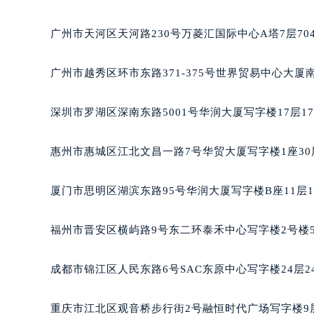
吉林省松原市宁江区五环大街积家售
吉林省通化市东昌区环通乡江南大街
广州市天河区天河路230号万菱汇国际中心A塔7层7
吉林省延边市延吉市解放路积家售后
辽宁省鞍山市铁东区站前街积家售后
广州市越秀区环市东路371-375号世界贸易中心大厦
辽宁省本溪市平山区胜利路积家售后
辽宁省朝阳市双塔区新华路积家售后
深圳市罗湖区深南东路5001号华润大厦写字楼17层1
辽宁省丹东市振兴区七经街积家售后
辽宁省抚顺市新抚区东一路积家售后
惠州市惠城区江北文昌一路7号华贸大厦写字楼1座30
辽宁省阜新市海州区解放大街积家售
辽宁省葫芦岛市连山区中央路积家售
厦门市思明区湖滨东路95号华润大厦写字楼B座11层1
辽宁省锦州市古塔区中央大街积家售
辽宁省辽阳市白塔区新运大街积家售
福州市晋安区横屿路9号东二环泰禾中心写字楼2号楼5
辽宁省盘锦市兴隆台区石油大街积家
辽宁省铁岭市银州区南马路积家售后
成都市锦江区人民东路6号SAC东原中心写字楼24层2
辽宁省营口市站前区市府路与渤海大
辽宁省沈阳市沈河区中街路137号亨
重庆市江北区观音桥步行街2号融恒时代广场写字楼9层