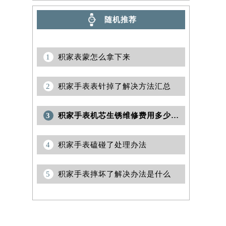
随机推荐
1
积家表蒙怎么拿下来
2
积家手表表针掉了解决方法汇总
3
积家手表机芯生锈维修费用多少钱？
4
积家手表磕碰了处理办法
5
积家手表摔坏了解决办法是什么