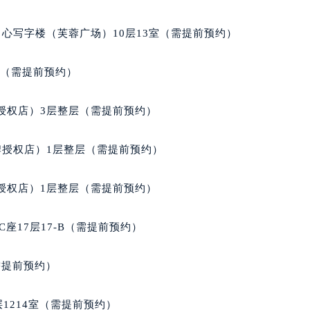
得利名表维修授权店1楼积家售后服务中心（需提前预约）
国际中心D座11层1102室积家售后服务中心（北京总部）（需
心写字楼（芙蓉广场）10层13室（需提前预约）
广场W3座6层602室积家售后服务中心（需提前预约）
先天下积家售后服务中心（需提前预约）
室（需提前预约）
特大街积家售后服务中心（需提前预约）
街积家售后服务中心（需提前预约）
授权店）3层整层（需提前预约）
3号王府井百货名表维修积家售后服务中心（需提前预约）
家售后服务中心（需提前预约）
牌授权店）1层整层（需提前预约）
霍洛街积家售后服务中心（需提前预约）
央街积家售后服务中心（需提前预约）
授权店）1层整层（需提前预约）
街积家售后服务中心（需提前预约）
路积家售后服务中心（需提前预约）
座17层17-B（需提前预约）
大街积家售后服务中心（需提前预约）
市光明街与额尔敦路交叉口积家售后服务中心（需提前预约）
需提前预约）
安大街积家售后服务中心（需提前预约）
服务中心（需提前预约）
1214室（需提前预约）