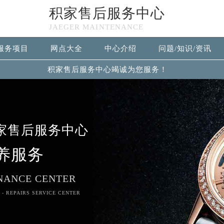
积家售后服务中心
JAEGER MAINTENANCE
服务项目
网点大全
中心介绍
问题/知识/资讯
积家售后服务中心竭诚为您服务！
家售后服务中心
养服务
NANCE CENTER
 - REPAIRS SERVICE CENTER