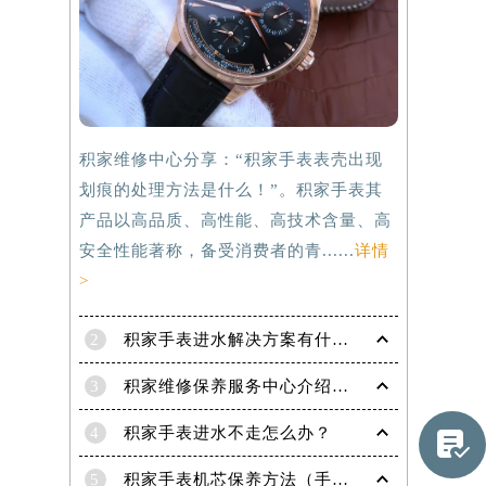
积家维修中心分享：“积家手表表壳出现
划痕的处理方法是什么！”。积家手表其
产品以高品质、高性能、高技术含量、高
安全性能著称，备受消费者的青......
详情
>
2
积家手表进水解决方案有什么？
提前预约）
3
积家维修保养服务中心介绍 | 积家
4
积家手表进水不走怎么办？

5
积家手表机芯保养方法（手表机芯正确保养方法）