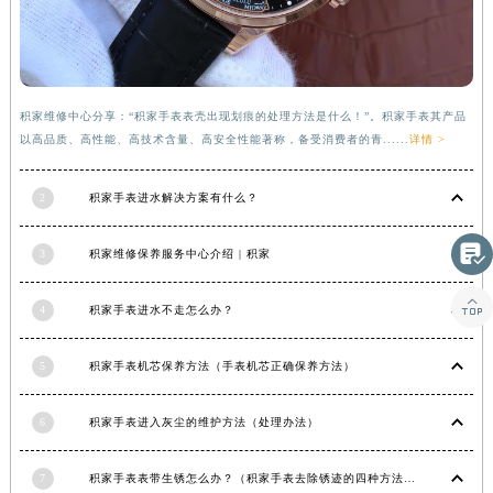
甘肃省合作市人民街积家售后服务中心（需提前预约）
甘肃省嘉峪关市雄关区新华中路积家售后服务中心（需提前预约）
甘肃省金昌市金川区北京路积家售后服务中心（需提前预约）
甘肃省酒泉市肃州区西大街积家售后服务中心（需提前预约）
积家维修中心分享：“积家手表表壳出现划痕的处理方法是什么！”。积家手表其产品
以高品质、高性能、高技术含量、高安全性能著称，备受消费者的青......
详情 >
甘肃省临夏市城南街道团结路积家售后服务中心（需提前预约）
甘肃省陇南市武都区人民路积家售后服务中心（需提前预约）
2
积家手表进水解决方案有什么？
甘肃省平凉市崆峒区西大街积家售后服务中心（需提前预约）
甘肃省庆阳市西峰区南大街积家售后服务中心（需提前预约）

3
积家维修保养服务中心介绍 | 积家
甘肃省天水市秦州区民主路积家售后服务中心（需提前预约）
甘肃省武威市凉州区迎宾路积家售后服务中心（需提前预约）

4
积家手表进水不走怎么办？
甘肃省张掖市甘州区民乐北路积家售后服务中心（需提前预约）
宁夏回族自治区固原市原州区文化街积家售后服务中心（需提前预约）
5
积家手表机芯保养方法（手表机芯正确保养方法）
宁夏回族自治区石嘴山市大武口区贺兰山路积家售后服务中心（需提前预约）
宁夏回族自治区吴忠市利通区开元大道积家售后服务中心（需提前预约）
6
积家手表进入灰尘的维护方法（处理办法）
宁夏回族自治区银川市兴庆区新华东路97号新百中心C馆一层C1-18号商铺积家售后服务中心（需提前预约）
7
积家手表表带生锈怎么办？（积家手表去除锈迹的四种方法）
宁夏回族自治区中卫市沙坡头区鼓楼东街积家售后服务中心（需提前预约）