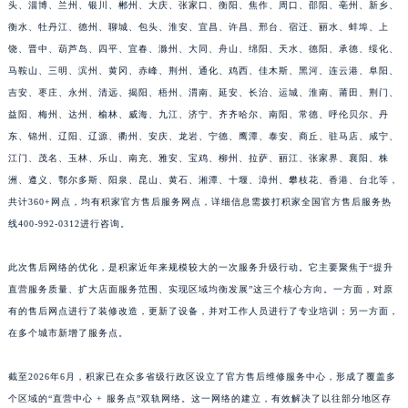
头、淄博、兰州、银川、郴州、大庆、张家口、衡阳、焦作、周口、邵阳、亳州、新乡、
江西省景德镇市珠山区珠山中路积家售后服务中心（需提前预约）
衡水、牡丹江、德州、聊城、包头、淮安、宜昌、许昌、邢台、宿迁、丽水、蚌埠、上
江西省九江市浔阳区浔阳路积家售后服务中心（需提前预约）
饶、晋中、葫芦岛、四平、宜春、滁州、大同、舟山、绵阳、天水、德阳、承德、绥化、
江西省南昌市红谷滩新区红谷中大道998号绿地双子塔（中央广场）A1座办公楼14层1407室积家售后服务中心（需提前预约）
马鞍山、三明、滨州、黄冈、赤峰、荆州、通化、鸡西、佳木斯、黑河、连云港、阜阳、
吉安、枣庄、永州、清远、揭阳、梧州、渭南、延安、长治、运城、淮南、莆田、荆门、
江西省萍乡市安源区萍安北大道与康庄路交叉口积家售后服务中心（需提前预约）
益阳、梅州、达州、榆林、威海、九江、济宁、齐齐哈尔、南阳、常德、呼伦贝尔、丹
江西省上饶市信州区滨江西路积家售后服务中心（需提前预约）
东、锦州、辽阳、辽源、衢州、安庆、龙岩、宁德、鹰潭、泰安、商丘、驻马店、咸宁、
江西省新余市渝水区北湖西路积家售后服务中心（需提前预约）
江门、茂名、玉林、乐山、南充、雅安、宝鸡、柳州、拉萨、丽江、张家界、襄阳、株
江西省宜春市袁州区中山中路积家售后服务中心（需提前预约）
洲、遵义、鄂尔多斯、阳泉、昆山、黄石、湘潭、十堰、漳州、攀枝花、香港、台北等，
江西省鹰潭市月湖区胜利东路积家售后服务中心（需提前预约）
共计360+网点，均有积家官方售后服务网点，详细信息需拨打积家全国官方售后服务热
山东省德州市德城区东风中路积家售后服务中心（需提前预约）
线400-992-0312进行咨询。
山东省东营市东营区济南路积家售后服务中心（需提前预约）
此次售后网络的优化，是积家近年来规模较大的一次服务升级行动。它主要聚焦于“提升
山东省济南市历下区经十路11111号华润中心写字楼（万象城）15层1508室积家售后服务中心（需提前预约）
直营服务质量、扩大店面服务范围、实现区域均衡发展”这三个核心方向。一方面，对原
山东省济宁市任城区太白楼路积家售后服务中心（需提前预约）
有的售后网点进行了装修改造，更新了设备，并对工作人员进行了专业培训；另一方面，
山东省莱芜市文化南路8号银座商城名表维修一楼名表维修积家售后服务中心（需提前预约）
在多个城市新增了服务点。
山东省临沂市兰山区解放路积家售后服务中心（需提前预约）
山东省日照市东港区烟台路积家售后服务中心（需提前预约）
截至2026年6月，积家已在众多省级行政区设立了官方售后维修服务中心，形成了覆盖多
个区域的“直营中心 + 服务点”双轨网络。这一网络的建立，有效解决了以往部分地区存
山东省泰安市泰山区财源街道泰山大街积家售后服务中心（需提前预约）