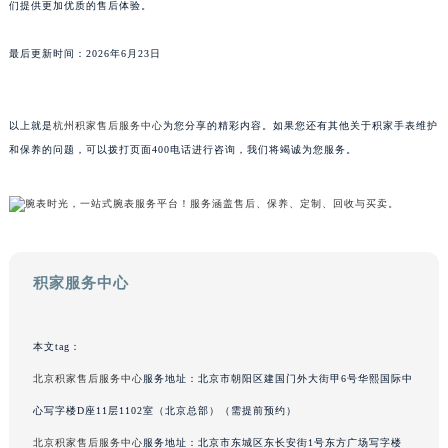
们提供更加优质的售后体验。
广东省梅州市梅江区金燕大道积家售后服务中心（需提前预约）
广东省清远市清城区湖西路积家售后服务中心（需提前预约）
最后更新时间：2026年6月23日
广东省汕头市龙湖区长平路积家售后服务中心（需提前预约）
广东省汕尾市城区香洲街道园林社区翠园街积家售后服务中心（需提前预约）
以上就是
杭州积家售后服务中心
为您分享的精彩内容。如果您还有其他关于积家手表维护
广东省韶关市武江区芙蓉新区与老城中心交汇处积家售后服务中心（需提前预约）
和保养的问题，可以拨打页面400电话进行咨询，我们将竭诚为您服务。
广东省深圳市罗湖区深南东路5001号华润大厦17层1701室积家售后服务中心（需提前预约）
广东省阳江市江城区东风一路积家售后服务中心（需提前预约）
广东省云浮市云城区金山路积家售后服务中心（需提前预约）
广东省湛江市赤坎区观海北路积家售后服务中心（需提前预约）
广东省肇庆市端州区信安大道与砚都大道交汇处积家售后服务中心（需提前预约）
积家服务中心
广西壮族自治区百色市右江区中山二路积家售后服务中心（需提前预约）
广西壮族自治区北海市海城区北京路积家售后服务中心（需提前预约）
本文tag：
广西壮族自治区崇左市江州区石景林街道友谊大道与丽川路交汇处积家售后服务中心（需提前预约）
北京积家售后服务中心
服务地址：北京市朝阳区建国门外大街甲6号华熙国际中
广西壮族自治区防城港市港口区金花茶大道积家售后服务中心（需提前预约）
心写字楼D座11层1102室（北京总部）（需提前预约）
广西壮族自治区贵港市港北区港城街道布山大道与仙衣路交叉口积家售后服务中心（需提前预约）
广西壮族自治区桂林市秀峰区红岭路积家售后服务中心（需提前预约）
北京积家售后服务中心
服务地址：北京市东城区东长安街1号东方广场写字楼