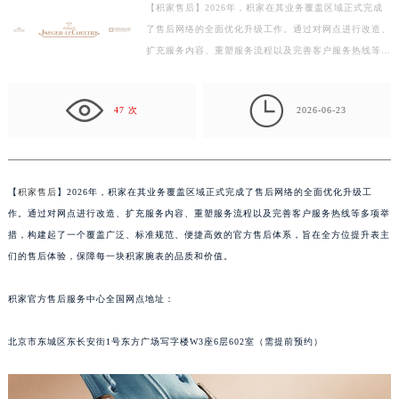
【积家售后】2026年，积家在其业务覆盖区域正式完成
徐州市鼓楼区淮海东路29号苏宁广场IFC国际金融中心写字楼35层3508室（需提前预约）
了售后网络的全面优化升级工作。通过对网点进行改造、
扬州市邗江区国展路29号星耀天地写字楼1号楼18层1803室（需提前预约）
扩充服务内容、重塑服务流程以及完善客户服务热线等多
盐城市盐都区世纪大道5号盐城金融城写字楼1号楼16层1604室（需提前预约）
项举措，构建起了一个覆盖广泛、标准规范、便捷高效
泰州市海陵区永定东路399号置地商务中心东塔写字楼（华润万象城）17层1706室（需提前预约）
的…

47 次
2026-06-23
宁波市江北区大闸南路500号来福士广场办公楼20层2009室（需提前预约）
杭州市上城区钱江路1366号华润大厦写字楼A座5层503-5室（需提前预约）
金华市金东区东市南街777号金华万达广场写字楼4号楼22层2209室（需提前预约）
绍兴市越城区胜利东路379号世茂天际中心写字楼8层805室（需提前预约）
【
积家售后
】2026年，积家在其业务覆盖区域正式完成了售后网络的全面优化升级工
作。通过对网点进行改造、扩充服务内容、重塑服务流程以及完善客户服务热线等多项举
嘉兴市南湖区广益路705号嘉兴世界贸易中心写字楼A座13层1304室（需提前预约）
措，构建起了一个覆盖广泛、标准规范、便捷高效的官方售后体系，旨在全方位提升表主
南昌市红谷滩新区红谷中大道998号绿地双子塔（中央广场）A1座办公楼14层07室（需提前预约）
们的售后体验，保障每一块积家腕表的品质和价值。
济南市历下区经十路11111号华润中心写字楼（万象城）15层1508室（需提前预约）
广州市天河区天河路230号万菱汇国际中心写字楼A塔7层704室（需提前预约）
积家官方售后服务中心全国网点地址：
广州市越秀区环市东路371-375号世界贸易中心大厦南塔写字楼15层07室（需提前预约）
深圳市罗湖区深南东路5001号华润大厦写字楼17层1701室（需提前预约）
北京市东城区东长安街1号东方广场写字楼W3座6层602室（需提前预约）
惠州市惠城区江北文昌一路7号华贸大厦写字楼1座30层05室（需提前预约）
厦门市思明区湖滨东路95号华润大厦写字楼B座11层1104室（需提前预约）