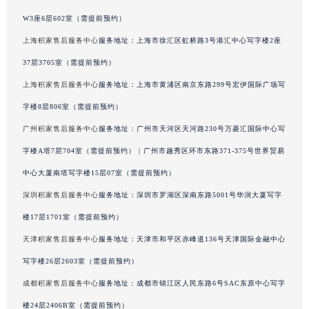
广西壮族自治区河池市金城江区金城江街道朝阳路积家售后服务中心（需提前预约）
W3座6层602室（需提前预约）
广西壮族自治区贺州市八步区城东街道灵峰南路积家售后服务中心（需提前预约）
上海积家售后服务中心
服务地址：上海市徐汇区虹桥路3号港汇中心写字楼2座
广西壮族自治区来宾市兴宾区桂中大道积家售后服务中心（需提前预约）
37层3705室（需提前预约）
广西壮族自治区柳州市城中区中山中路积家售后服务中心（需提前预约）
上海积家售后服务中心
服务地址：上海市黄浦区南京东路299号宏伊国际广场写
广西壮族自治区钦州市钦南区金海湾东大街积家售后服务中心（需提前预约）
字楼8层806室（需提前预约）
广西壮族自治区梧州市万秀区龙湖镇高旺路积家售后服务中心（需提前预约）
广州积家售后服务中心
服务地址：广州市天河区天河路230号万菱汇国际中心写
广西壮族自治区玉林市玉州区金玉路积家售后服务中心（需提前预约）
海南省儋州市儋州市那大镇兰洋北路积家售后服务中心（需提前预约）
字楼A塔7层704室（需提前预约） | 广州市越秀区环市东路371-375号世界贸易
海南省东方市八所镇解放西路积家售后服务中心（需提前预约）
中心大厦南塔写字楼15层07室（需提前预约）
海南省琼海市嘉积镇东风路积家售后服务中心（需提前预约）
深圳积家售后服务中心
服务地址：深圳市罗湖区深南东路5001号华润大厦写字
海南省三沙市西沙区西沙群岛永兴岛北京路积家售后服务中心（需提前预约）
楼17层1701室（需提前预约）
海南省三亚市吉阳区迎宾路积家售后服务中心（需提前预约）
天津积家售后服务中心
服务地址：天津市和平区赤峰道136号天津国际金融中心
海南省万宁市万城镇解放路积家售后服务中心（需提前预约）
写字楼26层2603室（需提前预约）
海南省文昌市文城镇教育东路积家售后服务中心（需提前预约）
成都积家售后服务中心
服务地址：成都市锦江区人民东路6号SAC东原中心写字
海南省五指山市通什镇三月三大道积家售后服务中心（需提前预约）
香港特别行政区尖沙咀区油尖旺区广东道积家售后服务中心（需提前预约）
楼24层2406B室（需提前预约）