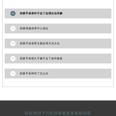
陕西省榆林市榆阳区长兴路积家售后服务中心（需提前预约）
新疆维吾尔自治区阿克苏市东大街积家售后服务中心（需提前预约）
1
积家手表表针不走了处理办法详解
新疆维吾尔自治区阿拉尔市胜利大道积家售后服务中心（需提前预约）
新疆维吾尔自治区阿拉山口市友好路积家售后服务中心（需提前预约）
2
积家维修保养中心地址
新疆维吾尔自治区阿勒泰市解放路积家售后服务中心（需提前预约）
新疆维吾尔自治区阿图什市光明路积家售后服务中心（需提前预约）
3
积家手表表带太紧处理方法大全
新疆维吾尔自治区白杨市军垦路积家售后服务中心（需提前预约）
新疆维吾尔自治区北屯市团结路积家售后服务中心（需提前预约）
4
积家手表很久不戴不走了如何修复
新疆维吾尔自治区博乐市博乐市北京路积家售后服务中心（需提前预约）
新疆维吾尔自治区昌吉市延安北路积家售后服务中心（需提前预约）
5
积家手表摔坏了怎么办
新疆维吾尔自治区阜康市博峰路积家售后服务中心（需提前预约）
新疆维吾尔自治区哈密市伊州区建国北路积家售后服务中心（需提前预约）
新疆维吾尔自治区和田市和田市北京西路积家售后服务中心（需提前预约）
新疆维吾尔自治区胡杨河市胡杨河市胡杨路积家售后服务中心（需提前预约）
新疆维吾尔自治区霍尔果斯市亚欧北路积家售后服务中心（需提前预约）
轻轻滑动下方栏目探索更多精彩内容
新疆维吾尔自治区喀什市解放北路积家售后服务中心（需提前预约）