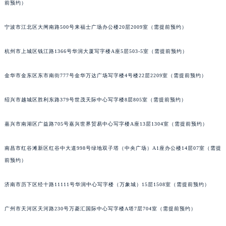
前预约）
甘肃省兰州市七里河区西津西路16号兰州中心写字楼21层2102室（需提前预约）
重庆市解放碑渝中区民权路28号英利国际金融中心写字楼20层01室（需提前预约）
宁波市江北区大闸南路500号来福士广场办公楼20层2009室（需提前预约）
黑龙江省大庆市萨尔图区会战大街积家售后服务中心（需提前预约）
杭州市上城区钱江路1366号华润大厦写字楼A座5层503-5室（需提前预约）
黑龙江省鹤岗市向阳区红军路积家售后服务中心（需提前预约）
黑龙江省黑河市爱辉区中央街积家售后服务中心（需提前预约）
金华市金东区东市南街777号金华万达广场写字楼4号楼22层2209室（需提前预约）
黑龙江省鸡西市鸡冠区红军路积家售后服务中心（需提前预约）
黑龙江省佳木斯市向阳区长安路积家售后服务中心（需提前预约）
绍兴市越城区胜利东路379号世茂天际中心写字楼8层805室（需提前预约）
黑龙江省牡丹江市东安区太平路积家售后服务中心（需提前预约）
黑龙江省七台河市桃山区大同街积家售后服务中心（需提前预约）
嘉兴市南湖区广益路705号嘉兴世界贸易中心写字楼A座13层1304室（需提前预约）
黑龙江省齐齐哈尔市龙沙区龙华路积家售后服务中心（需提前预约）
南昌市红谷滩新区红谷中大道998号绿地双子塔（中央广场）A1座办公楼14层07室（需提
黑龙江省双鸭山市尖山区新兴大街积家售后服务中心（需提前预约）
前预约）
黑龙江省绥化市北林区新华街与康庄路交叉口积家售后服务中心（需提前预约）
黑龙江省伊春市伊美区通河路积家售后服务中心（需提前预约）
济南市历下区经十路11111号华润中心写字楼（万象城）15层1508室（需提前预约）
吉林省白城市洮北区明仁南街积家售后服务中心（需提前预约）
吉林省白山市浑江区浑江大街积家售后服务中心（需提前预约）
广州市天河区天河路230号万菱汇国际中心写字楼A塔7层704室（需提前预约）
吉林省吉林市船营区河南街积家售后服务中心（需提前预约）