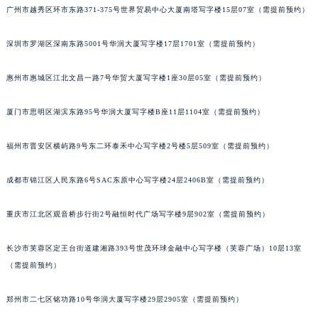
广州市越秀区环市东路371-375号世界贸易中心大厦南塔写字楼15层07室（需提前预约）
吉林省辽源市龙山区人民大街积家售后服务中心（需提前预约）
吉林省梅河口市新华街道梅河大街积家售后服务中心（需提前预约）
深圳市罗湖区深南东路5001号华润大厦写字楼17层1701室（需提前预约）
吉林省四平市铁东区紫气大路与南九经街交汇处积家售后服务中心（需提前预约）
吉林省松原市宁江区五环大街积家售后服务中心（需提前预约）
惠州市惠城区江北文昌一路7号华贸大厦写字楼1座30层05室（需提前预约）
吉林省通化市东昌区环通乡江南大街积家售后服务中心（需提前预约）
厦门市思明区湖滨东路95号华润大厦写字楼B座11层1104室（需提前预约）
吉林省延边市延吉市解放路积家售后服务中心（需提前预约）
辽宁省鞍山市铁东区站前街积家售后服务中心（需提前预约）
福州市晋安区横屿路9号东二环泰禾中心写字楼2号楼5层509室（需提前预约）
辽宁省本溪市平山区胜利路积家售后服务中心（需提前预约）
辽宁省朝阳市双塔区新华路积家售后服务中心（需提前预约）
成都市锦江区人民东路6号SAC东原中心写字楼24层2406B室（需提前预约）
辽宁省丹东市振兴区七经街积家售后服务中心（需提前预约）
辽宁省抚顺市新抚区东一路积家售后服务中心（需提前预约）
重庆市江北区观音桥步行街2号融恒时代广场写字楼9层902室（需提前预约）
辽宁省阜新市海州区解放大街积家售后服务中心（需提前预约）
长沙市芙蓉区定王台街道建湘路393号世茂环球金融中心写字楼（芙蓉广场）10层13室
辽宁省葫芦岛市连山区中央路积家售后服务中心（需提前预约）
（需提前预约）
辽宁省锦州市古塔区中央大街积家售后服务中心（需提前预约）
辽宁省辽阳市白塔区新运大街积家售后服务中心（需提前预约）
郑州市二七区铭功路10号华润大厦写字楼29层2905室（需提前预约）
辽宁省盘锦市兴隆台区石油大街积家售后服务中心（需提前预约）