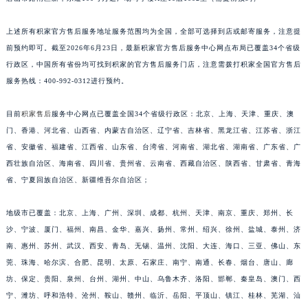
福建省莆田市城厢区霞林街道荔华东大道积家售后服务中心（需提前预约）
上述所有积家官方售后服务地址服务范围均为全国，全部可选择到店或邮寄服务，注意提
福建省三明市三元区东乾二路积家售后服务中心（需提前预约）
前预约即可。截至2026年6月23日，最新积家官方售后服务中心网点布局已覆盖34个省级
福建省漳州市龙文区步港路积家售后服务中心（需提前预约）
行政区，中国所有省份均可找到积家的官方售后服务门店，注意需拨打积家全国官方售后
江苏省常州市新北区龙锦路1590号现代传媒中心5号楼10层1008室积家售后服务中心（需提前预约）
服务热线：400-992-0312进行预约。
江苏省淮安市清江浦区淮海北路积家售后服务中心（需提前预约）
江苏省连云港市海州区通灌北路积家售后服务中心（需提前预约）
目前
积家售后
服务中心网点已覆盖全国34个省级行政区：北京、上海、天津、重庆、澳
江苏省南京市秦淮区中山南路1号南京中心22层22-C1-C3室积家售后服务中心（需提前预约）
门、香港、河北省、山西省、内蒙古自治区、辽宁省、吉林省、黑龙江省、江苏省、浙江
省、安徽省、福建省、江西省、山东省、台湾省、河南省、湖北省、湖南省、广东省、广
江苏省宿迁市宿城区西湖路积家售后服务中心（需提前预约）
西壮族自治区、海南省、四川省、贵州省、云南省、西藏自治区、陕西省、甘肃省、青海
江苏省泰州市海陵区永定东路399号置地商务中心东塔（华润万象城）17层1706室积家售后服务中心（需提前预约）
省、宁夏回族自治区、新疆维吾尔自治区；
江苏省徐州市鼓楼区淮海东路29号苏宁广场IFC国际金融中心35层3508室积家售后服务中心（需提前预约）
江苏省盐城市盐都区世纪大道5号盐城金融城写字楼1号楼16层1604室积家售后服务中心（需提前预约）
地级市已覆盖：北京、上海、广州、深圳、成都、杭州、天津、南京、重庆、郑州、长
江苏省扬州市邗江区国展路29号星耀天地写字楼1号楼18层1803室积家售后服务中心（需提前预约）
沙、宁波、厦门、福州、南昌、金华、嘉兴、扬州、常州、绍兴、徐州、盐城、泰州、济
江苏省镇江市京口区中山东路积家售后服务中心（需提前预约）
南、惠州、苏州、武汉、西安、青岛、无锡、温州、沈阳、大连、海口、三亚、佛山、东
莞、珠海、哈尔滨、合肥、昆明、太原、石家庄、南宁、南通、长春、烟台、唐山、廊
江西省抚州市临川区赣东大道积家售后服务中心（需提前预约）
坊、保定、贵阳、泉州、台州、湖州、中山、乌鲁木齐、洛阳、邯郸、秦皇岛、澳门、西
江西省赣州市章贡区文清路积家售后服务中心（需提前预约）
宁、潍坊、呼和浩特、沧州、鞍山、赣州、临沂、岳阳、平顶山、镇江、桂林、芜湖、汕
江西省吉安市吉州区井冈山大道积家售后服务中心（需提前预约）