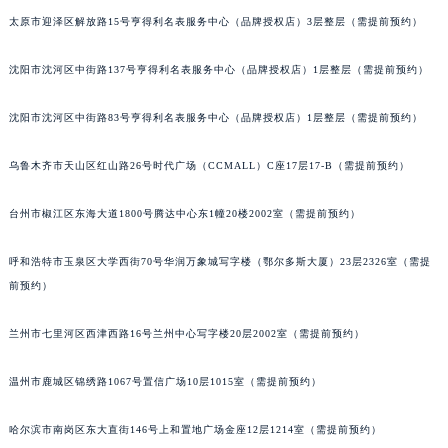
辽宁省铁岭市银州区南马路积家售后服务中心（需提前预约）
太原市迎泽区解放路15号亨得利名表服务中心（品牌授权店）3层整层（需提前预约）
辽宁省营口市站前区市府路与渤海大街交叉口积家售后服务中心（需提前预约）
沈阳市沈河区中街路137号亨得利名表服务中心（品牌授权店）1层整层（需提前预约）
辽宁省沈阳市沈河区中街路137号亨得利名表维修授权店1楼积家售后服务中心（需提前预约）
辽宁省沈阳市沈河区中街路83号亨得利名表维修授权店1楼积家售后服务中心（需提前预约）
沈阳市沈河区中街路83号亨得利名表服务中心（品牌授权店）1层整层（需提前预约）
北京市朝阳区建国门外大街甲6号华熙国际中心D座11层1102室积家售后服务中心（北京总部）（需提前预约）
北京市东城区东长安街1号王府井东方广场W3座6层602室积家售后服务中心（需提前预约）
乌鲁木齐市天山区红山路26号时代广场（CCMALL）C座17层17-B（需提前预约）
河北省保定市竞秀区朝阳北大街北国先天下积家售后服务中心（需提前预约）
台州市椒江区东海大道1800号腾达中心东1幢20楼2002室（需提前预约）
内蒙古自治区阿拉善盟市左旗土尔扈特大街积家售后服务中心（需提前预约）
内蒙古自治区巴彦淖尔市临河区新华街积家售后服务中心（需提前预约）
呼和浩特市玉泉区大学西街70号华润万象城写字楼（鄂尔多斯大厦）23层2326室（需提
内蒙古自治区包头市青山区幸福路甲3号王府井百货名表维修积家售后服务中心（需提前预约）
前预约）
内蒙古自治区赤峰市红山区哈达街积家售后服务中心（需提前预约）
内蒙古自治区鄂尔多斯市东胜区伊金霍洛街积家售后服务中心（需提前预约）
兰州市七里河区西津西路16号兰州中心写字楼20层2002室（需提前预约）
内蒙古自治区呼伦贝尔市海拉尔区中央街积家售后服务中心（需提前预约）
温州市鹿城区锦绣路1067号置信广场10层1015室（需提前预约）
内蒙古自治区通辽市科尔沁区明仁大街积家售后服务中心（需提前预约）
内蒙古自治区乌海市海勃湾区人民南路积家售后服务中心（需提前预约）
哈尔滨市南岗区东大直街146号上和置地广场金座12层1214室（需提前预约）
内蒙古自治区乌兰察布市集宁区恩和大街积家售后服务中心（需提前预约）