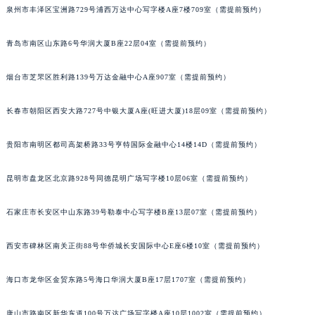
泉州市丰泽区宝洲路729号浦西万达中心写字楼A座7楼709室（需提前预约）
安徽省亳州市谯城区魏武大道积家售后服务中心（需提前预约）
安徽省池州市贵池区长江路积家售后服务中心（需提前预约）
青岛市南区山东路6号华润大厦B座22层04室（需提前预约）
安徽省滁州市琅琊区南谯北路积家售后服务中心（需提前预约）
安徽省阜阳市颍州区颍州北路积家售后服务中心（需提前预约）
烟台市芝罘区胜利路139号万达金融中心A座907室（需提前预约）
安徽省淮北市相山区淮海路积家售后服务中心（需提前预约）
长春市朝阳区西安大路727号中银大厦A座(旺进大厦)18层09室（需提前预约）
安徽省淮南市田家庵区国庆中路积家售后服务中心（需提前预约）
安徽省黄山市屯溪区黄山西路积家售后服务中心（需提前预约）
贵阳市南明区都司高架桥路33号亨特国际金融中心14楼14D（需提前预约）
安徽省六安市金安区解放中路积家售后服务中心（需提前预约）
安徽省马鞍山市雨山区湖南西路积家售后服务中心（需提前预约）
昆明市盘龙区北京路928号同德昆明广场写字楼10层06室（需提前预约）
安徽省宿州市埇桥区人民中路积家售后服务中心（需提前预约）
安徽省铜陵市铜官区石城大道积家售后服务中心（需提前预约）
石家庄市长安区中山东路39号勒泰中心写字楼B座13层07室（需提前预约）
安徽省芜湖市镜湖区中山路步行街积家售后服务中心（需提前预约）
西安市碑林区南关正街88号华侨城长安国际中心E座6楼10室（需提前预约）
安徽省宣城市宣州区叠嶂西路积家售后服务中心（需提前预约）
福建省龙岩市新罗区九一南路积家售后服务中心（需提前预约）
海口市龙华区金贸东路5号海口华润大厦B座17层1707室（需提前预约）
福建省南平市建阳区人民西路积家售后服务中心（需提前预约）
福建省宁德市蕉城区天湖东路积家售后服务中心（需提前预约）
唐山市路南区新华东道100号万达广场写字楼A座10层1002室（需提前预约）