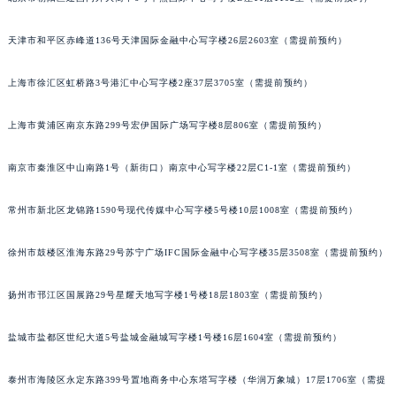
苏州市苏州工业园区星港街199号苏州中心办公楼C座22层08室（需提前预约）
天津市和平区赤峰道136号天津国际金融中心写字楼26层2603室（需提前预约）
武汉市江汉区解放大道686号世界贸易大厦38层09室（需提前预约）
南宁市青秀区金湖路59号地王大厦12楼1224室（需提前预约）
上海市徐汇区虹桥路3号港汇中心写字楼2座37层3705室（需提前预约）
合肥市蜀山区潜山路111号万象城华润大厦B座12楼03室（需提前预约）
泉州市丰泽区宝洲路729号浦西万达中心写字楼A座7楼709室（需提前预约）
上海市黄浦区南京东路299号宏伊国际广场写字楼8层806室（需提前预约）
青岛市南区山东路6号华润大厦B座22层04室（需提前预约）
烟台市芝罘区胜利路139号万达金融中心A座907室（需提前预约）
南京市秦淮区中山南路1号（新街口）南京中心写字楼22层C1-1室（需提前预约）
长春市朝阳区西安大路727号中银大厦A座(旺进大厦)18层09室（需提前预约）
常州市新北区龙锦路1590号现代传媒中心写字楼5号楼10层1008室（需提前预约）
贵阳市南明区都司高架桥路33号亨特国际金融中心14楼14D（需提前预约）
昆明市盘龙区北京路928号同德昆明广场写字楼10层06室（需提前预约）
徐州市鼓楼区淮海东路29号苏宁广场IFC国际金融中心写字楼35层3508室（需提前预约）
石家庄市长安区中山东路39号勒泰中心写字楼B座13层07室（需提前预约）
西安市碑林区南关正街88号华侨城长安国际中心E座6楼10室（需提前预约）
扬州市邗江区国展路29号星耀天地写字楼1号楼18层1803室（需提前预约）
海口市龙华区金贸东路5号海口华润大厦B座17层1707室（需提前预约）
盐城市盐都区世纪大道5号盐城金融城写字楼1号楼16层1604室（需提前预约）
唐山市路南区新华东道100号万达广场写字楼A座10层1002室（需提前预约）
台州市椒江区东海大道1800号腾达中心东1幢20楼2002室（需提前预约）
泰州市海陵区永定东路399号置地商务中心东塔写字楼（华润万象城）17层1706室（需提
内蒙古自治区呼和浩特市玉泉区大学西街70号华润万象城写字楼（鄂尔多斯大厦）23层2326室（需提前预约）