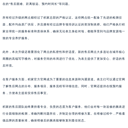
在的“售后困难、距离较远、预约时间长”等问题。
山东省威海市环翠区新威海路89号振华商厦一楼名表维修积家售后服务中心（需提前预约）
山东省潍坊市奎文区东风东街积家售后服务中心（需提前预约）
所有经过升级的网点都经过了积家总部的严格认证。这些网点统一配备了先进的检测仪
山东省枣庄市滕州市北辛路与善国路交叉口积家售后服务中心（需提前预约）
器，配件均由原厂供应，并且拥有经过品牌专项培训认证的资深制表师。他们严格执行积
山东省淄博市张店区金晶大道积家售后服务中心（需提前预约）
家全球统一的服务标准和质保体系，确保无论表主身处何地，都能享受到与品牌发源地一
上海市黄浦区南京东路299号宏伊国际广场写字楼8层806室积家售后服务中心（需提前预约）
致的专业养护服务。
上海市徐汇区虹桥路3号港汇中心2座37层3705室积家售后服务中心（需提前预约）
此外，本次升级还着重强化了网点的私密性和舒适度。新的售后网点大多选址在城市核心
浙江省杭州市上城区钱江路1366号华润大厦A座5层503-5室积家售后服务中心（需提前预约）
商圈的高端写字楼内，对服务空间的布局进行了优化，为表主提供了更加安心、舒适的售
浙江省湖州市吴兴区劳动路积家售后服务中心（需提前预约）
后环境。
浙江省嘉兴市南湖区广益路705号嘉兴世界贸易中心A座13层1304室积家售后服务中心（需提前预约）
浙江省金华市金东区东市南街777号金华万达广场4号楼22楼2209室积家售后服务中心（需提前预约）
在客户服务方面，积家官方官网成为了重要的信息来源和沟通渠道。表主们可以通过官网
浙江省丽水市莲都区解放街积家售后服务中心（需提前预约）
了解售后网点的分布、服务项目、服务流程等详细信息。同时，官网还提供在线预约服
务，方便表主提前安排售后事宜。
浙江省宁波市江北区大闸南路500号来福士广场办公楼20层2009室积家售后服务中心（需提前预约）
浙江省衢州市柯城区上街积家售后服务中心（需提前预约）
积家的售后团队始终秉持着专业、负责的态度为客户服务。他们会对每一块送修的腕表进
浙江省绍兴市越城区胜利东路379号世茂天际中心写字楼8层805室积家售后服务中心（需提前预约）
行全面细致的检测，准确判断问题所在，并制定合理的维修方案。在维修过程中，严格遵
浙江省舟山市定海区解放东路积家售后服务中心（需提前预约）
循品牌的质量标准，确保维修后的腕表能够恢复到最佳状态。
澳门特别行政区大堂区议事亭前地（新马路）积家售后服务中心（需提前预约）