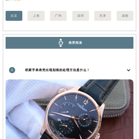
湖南省常德市武陵区人民路积家售后服务中心（需提前预约）
湖南省郴州市北湖区国庆北路积家售后服务中心（需提前预约）
北京
上海
广州
深圳
天津
成都
湖南省衡阳市雁峰区解放路积家售后服务中心（需提前预约）
湖南省怀化市鹤城区迎丰中路积家售后服务中心（需提前预约）
湖南省娄底市娄星区长青街积家售后服务中心（需提前预约）
推荐阅读
湖南省邵阳市双清区东风路积家售后服务中心（需提前预约）
湖南省湘潭市雨湖区莲城大道积家售后服务中心（需提前预约）
湖南省益阳市赫山区桃花仑路积家售后服务中心（需提前预约）
1
积家手表表壳出现划痕的处理方法是什么！
湖南省永州市冷水滩区永州大道与中兴路交叉口积家售后服务中心（需提前预约）
湖南省岳阳市岳阳楼区东茅岭路积家售后服务中心（需提前预约）
湖南省张家界市永定区解放路积家售后服务中心（需提前预约）
湖南省长沙市芙蓉区建湘路393号世茂环球金融中心写字楼10层1013室积家售后服务中心（需提前预约）
湖南省株洲市芦淞区建设南路积家售后服务中心（需提前预约）
甘肃省白银市白银区北京路积家售后服务中心（需提前预约）
甘肃省定西市安定区解放路积家售后服务中心（需提前预约）
甘肃省敦煌市沙州镇阳关中路积家售后服务中心（需提前预约）