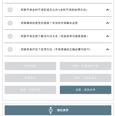
青海省果洛藏族自治州玛沁县团结路积家售后服务中心（需提前预约）
8
积家手表走时不准应该怎么办?(走时不准的处理方法)
青海省海北藏族自治州海晏县将军路积家售后服务中心（需提前预约）
青海省海东市乐都区滨河路积家售后服务中心（需提前预约）
9
积家腕表刻度意外脱落？专业应对策略在这里
青海省海南藏族自治州共和县青海湖大街积家售后服务中心（需提前预约）
青海省海西蒙古族藏族自治州德令哈市柴达木路积家售后服务中心（需提前预约）
10
积家手表生锈了解决方法大全（有效保养与修复指南）
青海省黄南藏族自治州同仁市德合隆路积家售后服务中心（需提前预约）
青海省西宁市城西区海湖新区西关大道积家售后服务中心（需提前预约）
11
积家发条拧反了处理方法（手表维修的正确步骤与技巧）
青海省玉树藏族自治州结古镇胜利路积家售后服务中心（需提前预约）
陕西省安康市汉滨区金州路积家售后服务中心（需提前预约）
积家维修
积家，手表走时不准
陕西省宝鸡市渭滨区经二路积家售后服务中心（需提前预约）
陕西省汉中市汉台区北大街积家售后服务中心（需提前预约）
积家售后
积家，手表发展史
陕西省商洛市商州区州城街积家售后服务中心（需提前预约）
积家，手表保养
伯爵，更换表带
陕西省铜川市王益区红旗街积家售后服务中心（需提前预约）
陕西省渭南市临渭区东风大街积家售后服务中心（需提前预约）
陕西省咸阳市秦都区沣西新城统一西路与白马河路交汇处积家售后服务中心（需提前预约）
随机推荐
陕西省延安市宝塔区中心街积家售后服务中心（需提前预约）