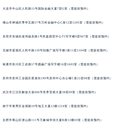
内蒙古自治区锡林郭勒盟市锡林浩特市光明街与额尔敦路交叉口积家售后服务中心（需提前预约）
大连市中山区人民路15号国际金融大厦7层G室（需提前预约）
内蒙古自治区兴安盟市乌兰浩特市兴安大街积家售后服务中心（需提前预约）
山西省大同市平城区迎宾街积家售后服务中心（需提前预约）
佛山市禅城区季华五路57号万科金融中心C座12层1205室（需提前预约）
山西省晋城市城区黄华街积家售后服务中心（需提前预约）
东莞市东城街道鸿福东路1号民盈国贸中心T1写字楼9层907室（需提前预约）
山西省晋中市榆次区顺城街积家售后服务中心（需提前预约）
山西省临汾市尧都区解放路积家售后服务中心（需提前预约）
无锡市梁溪区人民中路139号恒隆广场写字楼1座11层1104室（需提前预约）
山西省吕梁市离石区永宁中路与建设街交叉口积家售后服务中心（需提前预约）
山西省朔州市朔城区怡西路与鄯阳西街交汇处积家售后服务中心（需提前预约）
南通市崇川区工农路57号圆融广场写字楼16层1603室（需提前预约）
山西省忻州市忻府区和平东街与七一南路交叉口积家售后服务中心（需提前预约）
苏州市苏州工业园区星港街199号苏州中心办公楼C座22层08室（需提前预约）
山西省阳泉市郊区平阳东街与新城大道交叉口积家售后服务中心（需提前预约）
山西省运城市盐湖区河东街积家售后服务中心（需提前预约）
武汉市江汉区解放大道686号世界贸易大厦38层09室（需提前预约）
山西省长治市潞州区英雄中路积家售后服务中心（需提前预约）
山西省太原市迎泽区迎泽街道解放路15号亨得利名表维修授权店3楼积家售后服务中心（需提前预约）
南宁市青秀区金湖路59号地王大厦12楼1224室（需提前预约）
天津市和平区赤峰道136号天津国际金融中心26层2603室积家售后服务中心（需提前预约）
安徽省安庆市迎江区人民路积家售后服务中心（需提前预约）
合肥市蜀山区潜山路111号万象城华润大厦B座12楼03室（需提前预约）
安徽省蚌埠市蚌山区淮河路积家售后服务中心（需提前预约）