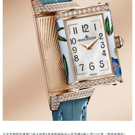
福州市鼓楼区五四路128-1号恒力城写字楼15层03室（需提前预约）
成都市锦江区人民东路6号SAC东原中心写字楼24层2406B室（需提前预约）
重庆市江北区观音桥步行街2号融恒时代广场写字楼9层902室（需提前预约）
长沙市芙蓉区定王台街道建湘路393号世茂环球金融中心写字楼（芙蓉广场）10层13室（需提前预约）
郑州市二七区铭功路10号华润大厦写字楼29层2905室（需提前预约）
太原市迎泽区解放路15号亨得利名表服务中心（品牌授权店）3层整层（需提前预约）
沈阳市沈河区中街路137号亨得利名表服务中心（品牌授权店）1层整层（需提前预约）
沈阳市沈河区中街路83号亨得利名表服务中心（品牌授权店）1层整层（需提前预约）
乌鲁木齐市天山区红山路26号时代广场（CCMALL）C座17层17-B（需提前预约）
温州市鹿城区锦绣路1067号置信广场10层1015室（需提前预约）
哈尔滨市道里区友谊西路600号富力中心T2座写字楼29层03室（需提前预约）
大连市中山区人民路15号国际金融大厦7层G室（需提前预约）
佛山市禅城区季华五路57号万科金融中心C座12层1205室（需提前预约）
东莞市东城街道鸿福东路1号民盈国贸中心T1写字楼9层907室（需提前预约）
无锡市梁溪区人民中路139号恒隆广场写字楼1座11层1104室（需提前预约）
南通市崇川区工农路57号圆融广场写字楼16层1603室（需提前预约）
北京市朝阳区建国门外大街甲6号华熙国际中心写字楼D座11层1102室（需提前预约）