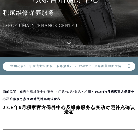
积家维修保养服务
JAEGER MAINTENANCE CENTER
2026年8月积家中国区售后服务网络优化升级公告
2026年8月积家全国官方售后客户服务热线：400-992-0312
▲
官网公告>
积家官方全国统一服务热线400-992-0312，服务覆盖中国大陆、香港、澳门、台湾全部区域（非大陆需加拨“+86”）
▼
2026年8月积家售后服务中心最新网点地址：
北京市朝阳区建国门外大街甲6号华熙国际中心写字楼D座11层1102室（北京总部）（需提前预约）
当前位置：
积家售后维修中心服务
>
问题/知识/资讯
>
杭州
> 2026年6月积家官方保养中
北京市东城区东长安街1号东方广场写字楼W3座6层602室（需提前预约）
心及维修服务点变动对照补充确认发布
天津市和平区赤峰道136号天津国际金融中心写字楼26层2603室（需提前预约）
2026年6月积家官方保养中心及维修服务点变动对照补充确认
上海市徐汇区虹桥路3号港汇中心写字楼2座37层3705室（需提前预约）
发布
上海市黄浦区南京东路299号宏伊国际广场写字楼8层806室（需提前预约）
南京市秦淮区中山南路1号（新街口）南京中心写字楼22层C1-1室（需提前预约）
常州市新北区龙锦路1590号现代传媒中心写字楼5号楼10层1008室（需提前预约）