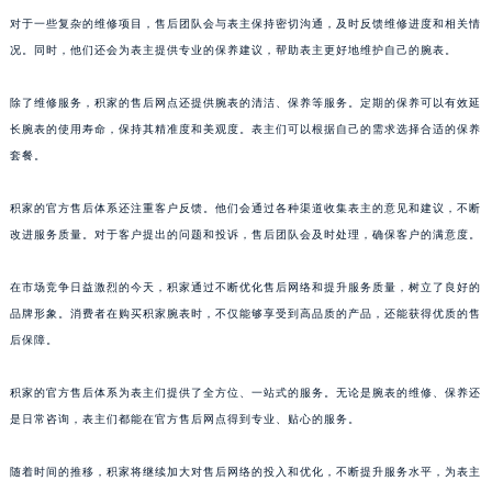
澳门特别行政区风顺堂区南湾大马路积家售后服务中心（需提前预约）
对于一些复杂的维修项目，售后团队会与表主保持密切沟通，及时反馈维修进度和相关情
况。同时，他们还会为表主提供专业的保养建议，帮助表主更好地维护自己的腕表。
澳门特别行政区花地玛堂区关闸广场积家售后服务中心（需提前预约）
澳门特别行政区花王堂区大三巴商圈积家售后服务中心（需提前预约）
除了维修服务，积家的售后网点还提供腕表的清洁、保养等服务。定期的保养可以有效延
澳门特别行政区嘉模堂区官也街积家售后服务中心（需提前预约）
长腕表的使用寿命，保持其精准度和美观度。表主们可以根据自己的需求选择合适的保养
澳门省路氹城市金光大道积家售后服务中心（需提前预约）
套餐。
澳门特别行政区望德堂区塔石广场积家售后服务中心（需提前预约）
福建省福州市鼓楼区五四路128-1号恒力城写字楼15层03室积家售后服务中心（需提前预约）
积家的官方售后体系还注重客户反馈。他们会通过各种渠道收集表主的意见和建议，不断
改进服务质量。对于客户提出的问题和投诉，售后团队会及时处理，确保客户的满意度。
福建省厦门市思明区湖滨东路95号万象城华润大厦B座11层1104室积家售后服务中心（需提前预约）
广东省潮州市潮安区新风路与潮汕路交汇处积家售后服务中心（需提前预约）
在市场竞争日益激烈的今天，积家通过不断优化售后网络和提升服务质量，树立了良好的
广东省广州市天河区天河路230号万菱汇国际中心A塔7层704室积家售后服务中心（需提前预约）
品牌形象。消费者在购买积家腕表时，不仅能够享受到高品质的产品，还能获得优质的售
广东省广州市越秀区环市东路371-375号世界贸易中心大厦南塔15层1507室积家售后服务中心（需提前预约）
后保障。
广东省河源市源城区越王大道积家售后服务中心（需提前预约）
广东省惠州市惠城区江北文昌一路7号华贸大厦1座30层3005室积家售后服务中心（需提前预约）
积家的官方售后体系为表主们提供了全方位、一站式的服务。无论是腕表的维修、保养还
是日常咨询，表主们都能在官方售后网点得到专业、贴心的服务。
广东省江门市蓬江区广场西路积家售后服务中心（需提前预约）
广东省揭阳市榕城进贤门步行街积家售后服务中心（需提前预约）
随着时间的推移，积家将继续加大对售后网络的投入和优化，不断提升服务水平，为表主
广东省茂名市电白区水东街道迎宾大道积家售后服务中心（需提前预约）