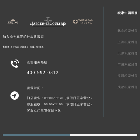
新疆维吾尔自治区可克达拉市幸福路积家售后服务中心（需提前预约）
积家中国区服
新疆维吾尔自治区克拉玛依市克拉玛依区友谊路积家售后服务中心（需提前预约）
新疆维吾尔自治区库车市库车市文化东路积家售后服务中心（需提前预约）
北京积家维修
新疆维吾尔自治区库尔勒市库尔勒市人民东路积家售后服务中心（需提前预约）
加入成为真正的钟表收藏家
新疆维吾尔自治区奎屯市团结西街积家售后服务中心（需提前预约）
上海积家维修
Join a real clock collector.
新疆维吾尔自治区昆玉市昆泉街积家售后服务中心（需提前预约）
天津积家维修
新疆维吾尔自治区沙湾市三道河子镇世纪大道南路积家售后服务中心（需提前预约）

总部服务热线
广州积家维修
新疆维吾尔自治区石河子市北二路积家售后服务中心（需提前预约）
400-992-0312
深圳积家维修
新疆维吾尔自治区双河市光明路积家售后服务中心（需提前预约）
新疆维吾尔自治区塔城市塔城地区闻琴路积家售后服务中心（需提前预约）
成都积家维修
营业时间：

新疆维吾尔自治区铁门关市兴疆路积家售后服务中心（需提前预约）
门店营业：09:00-19:30（节假日正常营业）
新疆维吾尔自治区图木舒克市图木舒克市中兴街积家售后服务中心（需提前预约）
客服在线：08:00-22:00（节假日正常营业）
客服及门店节假日不休
新疆维吾尔自治区吐鲁番市高昌区文化中路文化中路积家售后服务中心（需提前预约）
新疆维吾尔自治区乌苏市乌鲁木齐北路积家售后服务中心（需提前预约）
新疆维吾尔自治区五家渠市长征西街积家售后服务中心（需提前预约）
新疆维吾尔自治区新星市东风路积家售后服务中心（需提前预约）