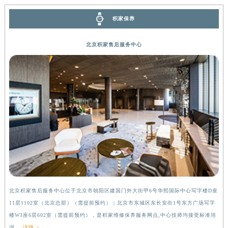
河南省信阳市浉河区东方红大道积家售后服务中心（需提前预约）
积家保养
河南省许昌市魏都区建安大道与八龙路交叉口积家售后服务中心（需提前预约）
河南省郑州市二七区民主路10号华润大厦29层2905室积家售后服务中心（需提前预约）
北京积家售后服务中心
河南省周口市川汇区七一路积家售后服务中心（需提前预约）
河南省驻马店市驿城区乐山大道与置地大道交叉口积家售后服务中心（需提前预约）
湖北省鄂州市鄂城区文星大道积家售后服务中心（需提前预约）
湖北省黄冈市黄州区赤壁大道积家售后服务中心（需提前预约）
湖北省黄石市黄石港区武汉路积家售后服务中心（需提前预约）
湖北省荆门市东宝中天街步行街积家售后服务中心（需提前预约）
湖北省荆州市荆州区荆中路积家售后服务中心（需提前预约）
湖北省十堰市茅箭区人民北路积家售后服务中心（需提前预约）
湖北省随州市曾都区青年路积家售后服务中心（需提前预约）
湖北省咸宁市咸安区长安大道积家售后服务中心（需提前预约）
北京积家售后服务中心位于北京市朝阳区建国门外大街甲6号华熙国际中心写字楼D座
上
湖北省襄阳市樊城区长虹路与人民路交叉口积家售后服务中心（需提前预约）
11层1102室（北京总部）（需提前预约） | 北京市东城区东长安街1号东方广场写字
（
湖北省孝感市孝南区复兴大道积家售后服务中心（需提前预约）
楼W3座6层602室（需提前预约），是积家维修保养服务网点,中心技师均接受标准培
前
湖北省宜昌市西陵区夷陵大道与港窑路积家售后服务中心（需提前预约）
训....
详情 >