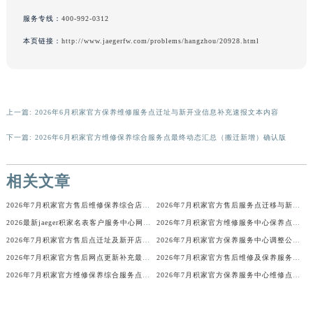
香港特别行政区金钟区中西区金钟道积家售后服务中心（需提前预约）
服务专线：
400-992-0312
香港特别行政区九龙区油尖旺区弥敦道积家售后服务中心（需提前预约）
本页链接：
http://www.jaegerfw.com/problems/hangzhou/20928.html
香港特别行政区铜锣湾区湾仔区轩尼诗道积家售后服务中心（需提前预约）
河南省安阳市文峰区解放大道积家售后服务中心（需提前预约）
河南省鹤壁市淇滨区九州路积家售后服务中心（需提前预约）
河南省济源市沁园街道济水大道积家售后服务中心（需提前预约）
上一篇:
2026年6月积家官方保养维修服务点迁址与新开业信息补充速报文本内容
河南省焦作市解放区解放路积家售后服务中心（需提前预约）
下一篇:
2026年6月积家官方维修保养综合服务点最终动态汇总（搬迁新增）确认版
河南省开封市鼓楼区中山路积家售后服务中心（需提前预约）
河南省洛阳市西工区中州中路与解放路交叉口积家售后服务中心（需提前预约）
相关文章
河南省漯河市源汇区交通路积家售后服务中心（需提前预约）
2026年7月积家官方售后维修保养综合店迁址与新开补充确认发布
2026年7月积家官方售后服务点迁移与新设最终公告
河南省南阳市宛城区范蠡东路与南都路交叉口积家售后服务中心（需提前预约）
2026最新jaeger积家名表客户服务中心网点地址考察报告
2026年7月积家官方维修服务中心保养点地址变更及新开补充店文件内容公示
河南省平顶山市卫东区建设路积家售后服务中心（需提前预约）
2026年7月积家官方售后点迁址及新开店补充修订最终确认公告
2026年7月积家官方保养服务中心调整公告：迁址+新设维修点
河南省濮阳市大华龙区开州路绿城路交叉口积家售后服务中心（需提前预约）
2026年7月积家官方售后网点更新补充最终列表（搬迁+新增）
2026年7月积家官方售后维修及保养服务网络迁址与扩张补充确认终稿
河南省三门峡市湖滨区和平路积家售后服务中心（需提前预约）
2026年7月积家官方维修保养综合服务点迁址及新增网点快报文件发布
2026年7月积家官方保养服务中心维修点搬迁与新开补充详情
河南省商丘市梁园区神火大道积家售后服务中心（需提前预约）
河南省新乡市红旗区人民路积家售后服务中心（需提前预约）