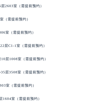
号世茂环球金融中心写字楼（芙蓉广场）10层13室（需提前预约
层2603室（需提前预约）
楼29层2905室（需提前预约）
表服务中心（品牌授权店）3层整层（需提前预约）
5室（需提前预约）
表服务中心（品牌授权店）1层整层（需提前预约）
表服务中心（品牌授权店）1层整层（需提前预约）
806室（需提前预约）
（CCMALL）C座17层17-B（需提前预约）
10层1015室（需提前预约）
2层C1-1室（需提前预约）
心T2座写字楼29层03室（需提前预约）
厦7层G室（需提前预约）
10层1008室（需提前预约）
心C座12层1205室（需提前预约）
中心T1写字楼9层907室（需提前预约）
35层3508室（需提前预约）
写字楼1座11层1104室（需提前预约）
楼16层1603室（需提前预约）
803室（需提前预约）
中心办公楼C座22层08室（需提前预约）
大厦38层09室（需提前预约）
层1604室（需提前预约）
楼1224室（需提前预约）