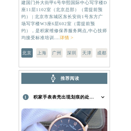
建国门外大街甲6号华熙国际中心写字楼D
虹桥路3号港
）
座11层1102室（北京总部）（需提前预
室（需提前
约） | 北京市东城区东长安街1号东方广
路299号
场写字楼W3座6层602室（需提前预
（需提前预
约），是积家维修保养服务网点,中心技师
点,中心技师
均接受标准培训....
详情 >
北京
上海
广州
深圳
天津
成都
推荐阅读
1
积家手表表壳出现划痕的处理方法是什么！