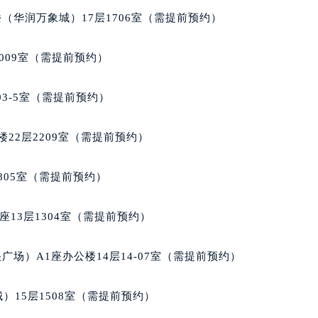
大厦B座12楼03室（需提前预约）
（华润万象城）17层1706室（需提前预约）
心写字楼A座7楼709室（需提前预约）
2层04室（需提前预约）
009室（需提前预约）
心A座907室（需提前预约）
A座(旺进大厦)18层09室（需提前预约）
03-5室（需提前预约）
国际金融中心14楼14D（需提前预约）
广场写字楼10层06室（需提前预约）
22层2209室（需提前预约）
心写字楼B座13层07室（需提前预约）
安国际中心E座6楼10室（需提前预约）
805室（需提前预约）
B座17层1707室（需提前预约）
写字楼A座10层1002室（需提前预约）
13层1304室（需提前预约）
心东1幢20楼2002室（需提前预约）
街70号华润万象城写字楼（鄂尔多斯大厦）23层2326室（需
场）A1座办公楼14层14-07室（需提前预约）
州中心写字楼21层2102室（需提前预约）
国际金融中心写字楼20层01室（需提前预约）
）15层1508室（需提前预约）
家售后服务中心（需提前预约）