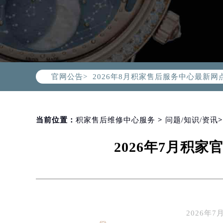
2026年8月积家中国区售后服务网络
2026年8月积家全国官方售后客户服务热线
积家官方全国统一服务热线400-99
官网公告>
2026年8月积家售后服务中心最新网
北京市朝阳区建国门外大街甲6号华熙
北京市东城区东长安街1号东方广场写
天津市和平区赤峰道136号天津国际金
当前位置：
积家售后维修中心服务
>
问题/知识/资讯
上海市徐汇区虹桥路3号港汇中心写字楼
2026年7月积
上海市黄浦区南京东路299号宏伊国
南京市秦淮区中山南路1号（新街口）
常州市新北区龙锦路1590号现代传媒
徐州市鼓楼区淮海东路29号苏宁广场I
扬州市邗江区国展路29号星耀天地写字
2026
盐城市盐都区世纪大道5号盐城金融城写