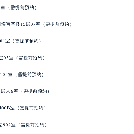
后服务中心（需提前预约）
04室（需提前预约）
后服务中心（需提前预约）
后服务中心（需提前预约）
南塔写字楼15层07室（需提前预约）
售后服务中心（需提前预约）
售后服务中心（需提前预约）
701室（需提前预约）
售后服务中心（需提前预约）
家售后服务中心（需提前预约）
层05室（需提前预约）
家售后服务中心（需提前预约）
路交叉口积家售后服务中心（需提前预约）
104室（需提前预约）
后服务中心（需提前预约）
后服务中心（需提前预约）
层509室（需提前预约）
后服务中心（需提前预约）
服务中心（需提前预约）
406B室（需提前预约）
后服务中心（需提前预约）
家售后服务中心（需提前预约）
902室（需提前预约）
经街交汇处积家售后服务中心（需提前预约）