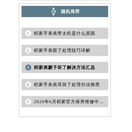
随机推荐
1
积家手表表带太松是什么原因
2
积家手表脏了处理技巧详解
3
积家表蒙子坏了解决方法汇总
4
积家手表表耳掉了处理办法推荐
5
2026年6月积家官方保养维修中心网点新增及迁址补充确认文件