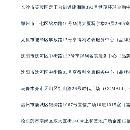
吉林省松原市宁江区五环大街积家售
长沙市芙蓉区定王台街道建湘路393号世茂环球金融中
吉林省通化市东昌区环通乡江南大街
吉林省延边市延吉市解放路积家售后
郑州市二七区铭功路10号华润大厦写字楼29层2905
辽宁省鞍山市铁东区站前街积家售后
辽宁省本溪市平山区胜利路积家售后
太原市迎泽区解放路15号亨得利名表服务中心（品牌
辽宁省朝阳市双塔区新华路积家售后
辽宁省丹东市振兴区七经街积家售后
沈阳市沈河区中街路137号亨得利名表服务中心（品
辽宁省抚顺市新抚区东一路积家售后
辽宁省阜新市海州区解放大街积家售
沈阳市沈河区中街路83号亨得利名表服务中心（品牌
辽宁省葫芦岛市连山区中央路积家售
辽宁省锦州市古塔区中央大街积家售
乌鲁木齐市天山区红山路26号时代广场（CCMALL）C
辽宁省辽阳市白塔区新运大街积家售
辽宁省盘锦市兴隆台区石油大街积家
温州市鹿城区锦绣路1067号置信广场10层1015室（
辽宁省铁岭市银州区南马路积家售后
辽宁省营口市站前区市府路与渤海大
哈尔滨市南岗区东大直街146号上和置地广场金座12层
辽宁省沈阳市沈河区中街路137号亨