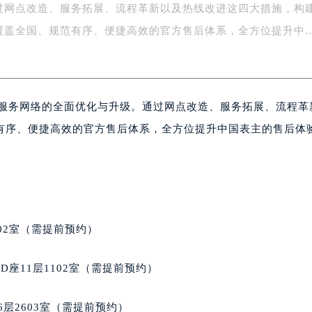
过网点改造、服务拓展、流程革新以及热线改进这四大措施，构
楼1号楼18层1803室（需提前预约）
字楼1号楼16层1604室（需提前预约）
覆盖全国、规范有序、便捷高效的官方售后体系，全方位提升中
务中心东塔写字楼（华润万象城）17层1706室（需提前预约）
场办公楼20层2009室（需提前预约）
写字楼A座5层503-5室（需提前预约）
后服务网络的全面优化与升级。通过网点改造、服务拓展、流程革
广场写字楼4号楼22层2209室（需提前预约）
际中心写字楼8层805室（需提前预约）
有序、便捷高效的官方售后体系，全方位提升中国表主的售后体
易中心写字楼A座13层1304室（需提前预约）
绿地双子塔（中央广场）A1座办公楼14层07室（需提前预约）
心写字楼（万象城）15层1508室（需提前预约）
际中心写字楼A塔7层704室（需提前预约）
世界贸易中心大厦南塔写字楼15层07室（需提前预约）
02室（需提前预约）
厦写字楼17层1701室（需提前预约）
厦写字楼1座30层05室（需提前预约）
座11层1102室（需提前预约）
字楼B座11层1104室（需提前预约）
写字楼15层03室（需提前预约）
层2603室（需提前预约）