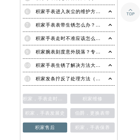

6
积家手表进入灰尘的维护方法（处理办法）
7
积家手表表带生锈怎么办？（积家手表去除锈迹的四种方法）
8
积家手表走时不准应该怎么办?(走时不准的处理方法)
9
积家腕表刻度意外脱落？专业应对策略在这里
10
积家手表生锈了解决方法大全（有效保养与修复指南）
11
积家发条拧反了处理方法（手表维修的正确步骤与技巧）
积家，手表走时不准
积家维修
积家，手表发展史
伯爵，更换表带
积家售后
积家，手表保养