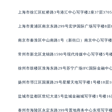
成都市锦江区人民东路6号SAC东原中
重庆市江北区观音桥步行街2号融恒时
上海市徐汇区虹桥路3号港汇中心写字楼2座37层370
长沙市芙蓉区定王台街道建湘路393
郑州市二七区铭功路10号华润大厦写字
上海市黄浦区南京东路299号宏伊国际广场写字楼8层
太原市迎泽区解放路15号亨得利名
沈阳市沈河区中街路137号亨得利名
南京市秦淮区中山南路1号（新街口）南京中心写字楼2
沈阳市沈河区中街路83号亨得利名
乌鲁木齐市天山区红山路26号时代广场
常州市新北区龙锦路1590号现代传媒中心写字楼5号楼
温州市鹿城区锦绣路1067号置信广场
哈尔滨市道里区友谊西路600号富力中
徐州市鼓楼区淮海东路29号苏宁广场IFC国际金融中心
大连市中山区人民路15号国际金融大
佛山市禅城区季华五路57号万科金融中
扬州市邗江区国展路29号星耀天地写字楼1号楼18层1
东莞市东城街道鸿福东路1号民盈国贸
无锡市梁溪区人民中路139号恒隆广场
盐城市盐都区世纪大道5号盐城金融城写字楼1号楼16
南通市崇川区工农路57号圆融广场写字
苏州市苏州工业园区星港街199号苏州
泰州市海陵区永定东路399号置地商务中心东塔写字楼