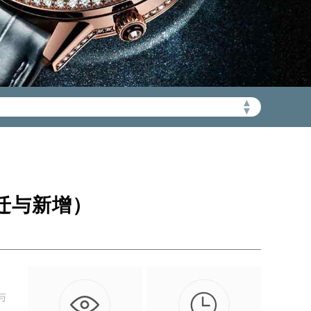
▲
▼
加拨“+86”）
）
搬迁与新增）

与