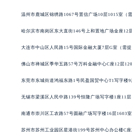
辽宁省营口市站前区市府路与渤海大
辽宁省沈阳市沈河区中街路137号亨
温州市鹿城区锦绣路1067号置信广场10层1015室（
辽宁省沈阳市沈河区中街路83号亨
北京市朝阳区建国门外大街甲6号华熙
哈尔滨市南岗区东大直街146号上和置地广场金座12层
北京市东城区东长安街1号王府井东方
河北省保定市竞秀区朝阳北大街北国
大连市中山区人民路15号国际金融大厦7层G室（需
内蒙古自治区阿拉善盟市左旗土尔扈
内蒙古自治区巴彦淖尔市临河区新华
佛山市禅城区季华五路57号万科金融中心C座12层12
内蒙古自治区包头市青山区幸福路甲
内蒙古自治区赤峰市红山区哈达街积
东莞市东城街道鸿福东路1号民盈国贸中心T1写字楼9
内蒙古自治区鄂尔多斯市东胜区伊金
内蒙古自治区呼伦贝尔市海拉尔区中
无锡市梁溪区人民中路139号恒隆广场写字楼1座11层
内蒙古自治区通辽市科尔沁区明仁大
内蒙古自治区乌海市海勃湾区人民南
南通市崇川区工农路57号圆融广场写字楼16层1603
内蒙古自治区乌兰察布市集宁区恩和
内蒙古自治区锡林郭勒盟市锡林浩特
苏州市苏州工业园区星港街199号苏州中心办公楼C座