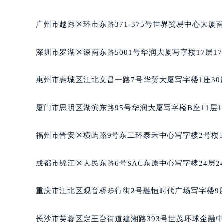
重庆市解放碑渝中区民权路28号英利
黑龙江省大庆市萨尔图区会战大街积
广州市越秀区环市东路371-375号世界贸易中心大厦
黑龙江省鹤岗市向阳区红军路积家售
黑龙江省黑河市爱辉区中央街积家售
深圳市罗湖区深南东路5001号华润大厦写字楼17层1
黑龙江省鸡西市鸡冠区红军路积家售
黑龙江省佳木斯市向阳区长安路积家
惠州市惠城区江北文昌一路7号华贸大厦写字楼1座30
黑龙江省牡丹江市东安区太平路积家
黑龙江省七台河市桃山区大同街积家
厦门市思明区湖滨东路95号华润大厦写字楼B座11层1
黑龙江省齐齐哈尔市龙沙区龙华路积
黑龙江省双鸭山市尖山区新兴大街积
福州市晋安区横屿路9号东二环泰禾中心写字楼2号楼5
黑龙江省绥化市北林区新华街与康庄
黑龙江省伊春市伊美区通河路积家售
成都市锦江区人民东路6号SAC东原中心写字楼24层2
吉林省白城市洮北区明仁南街积家售
吉林省白山市浑江区浑江大街积家售
重庆市江北区观音桥步行街2号融恒时代广场写字楼9层
吉林省吉林市船营区河南街积家售后
吉林省辽源市龙山区人民大街积家售
长沙市芙蓉区定王台街道建湘路393号世茂环球金融中