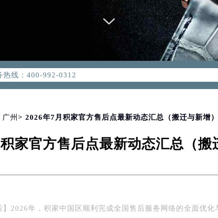
优化升级公告
：400-992-0312
2-0312，服务覆盖中国大陆、香港、澳门、台湾全部区域（非大陆需
点地址：
国际中心写字楼D座11层1102室（北京总部）（需提前预约）
>
广州
> 2026年7月积家官方售后点最新动态汇总（搬迁与新增
字楼W3座6层602室（需提前预约）
7月积家官方售后点最新动态汇总（
融中心写字楼26层2603室（需提前预约）
2座37层3705室（需提前预约）
际广场写字楼8层806室（需提前预约）
南京中心写字楼22层C1-1室（需提前预约）
中心写字楼5号楼10层1008室（需提前预约）
后】2026年，积家中国区顺利完成全国售后服务网络的全面优化
FC国际金融中心写字楼35层3508室（需提前预约）