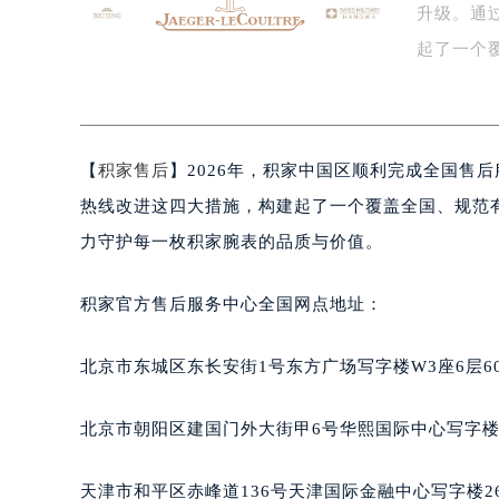
升级。通
扬州市邗江区国展路29号星耀天地写字
盐城市盐都区世纪大道5号盐城金融城写
起了一个
泰州市海陵区永定东路399号置地商
国…
宁波市江北区大闸南路500号来福士广
杭州市上城区钱江路1366号华润大厦
【
积家售后
】2026年，积家中国区顺利完成全国售
金华市金东区东市南街777号金华万达
绍兴市越城区胜利东路379号世茂天
热线改进这四大措施，构建起了一个覆盖全国、规范
嘉兴市南湖区广益路705号嘉兴世界贸
力守护每一枚积家腕表的品质与价值。
南昌市红谷滩新区红谷中大道998号
济南市历下区经十路11111号华润中
积家官方售后服务中心全国网点地址：
广州市天河区天河路230号万菱汇国
广州市越秀区环市东路371-375号
北京市东城区东长安街1号东方广场写字楼W3座6层6
深圳市罗湖区深南东路5001号华润大
惠州市惠城区江北文昌一路7号华贸大
北京市朝阳区建国门外大街甲6号华熙国际中心写字楼D
厦门市思明区湖滨东路95号华润大厦写
福州市鼓楼区五四路128-1号恒力城
天津市和平区赤峰道136号天津国际金融中心写字楼26