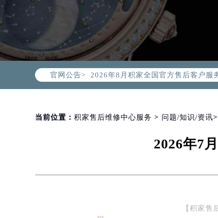
2026年8月积家中国区售后服务网络
官网公告>
2026年8月积家全国官方售后客户服务热线
积家官方全国统一服务热线400-99
2026年8月积家售后服务中心最新网
北京市朝阳区建国门外大街甲6号华熙
当前位置：
积家售后维修中心服务
>
问题/知识/资讯
北京市东城区东长安街1号东方广场写
2026年
天津市和平区赤峰道136号天津国际金
上海市徐汇区虹桥路3号港汇中心写字楼
上海市黄浦区南京东路299号宏伊国
南京市秦淮区中山南路1号（新街口）
常州市新北区龙锦路1590号现代传媒
【积家售
徐州市鼓楼区淮海东路29号苏宁广场I