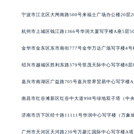
武汉市江汉区解放大道686号世界贸易
南宁市青秀区金湖路59号地王大厦12
宁波市江北区大闸南路500号来福士广场办公楼20层2
合肥市蜀山区潜山路111号万象城华润
泉州市丰泽区宝洲路729号浦西万达中
杭州市上城区钱江路1366号华润大厦写字楼A座5层5
青岛市南区山东路6号华润大厦B座2
烟台市芝罘区胜利路139号万达金融中
金华市金东区东市南街777号金华万达广场写字楼4号楼
长春市朝阳区西安大路727号中银大厦
贵阳市南明区都司高架桥路33号亨特
绍兴市越城区胜利东路379号世茂天际中心写字楼8层
昆明市盘龙区北京路928号同德昆明
石家庄市长安区中山东路39号勒泰中
嘉兴市南湖区广益路705号嘉兴世界贸易中心写字楼A座
西安市碑林区南关正街88号华侨城长
海口市龙华区金贸东路5号海口华润大厦
南昌市红谷滩新区红谷中大道998号绿地双子塔（中央
唐山市路南区新华东道100号万达广场
台州市椒江区东海大道1800号腾达中
济南市历下区经十路11111号华润中心写字楼（万象城
内蒙古自治区呼和浩特市玉泉区大学西
甘肃省兰州市七里河区西津西路16号兰
广州市天河区天河路230号万菱汇国际中心写字楼A塔