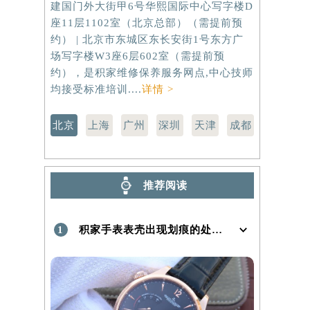
建国门外大街甲6号华熙国际中心写字楼D
虹桥路3号港
座11层1102室（北京总部）（需提前预
室（需提前
约） | 北京市东城区东长安街1号东方广
路299号
）
场写字楼W3座6层602室（需提前预
（需提前预
约），是积家维修保养服务网点,中心技师
点,中心技师
均接受标准培训....
详情 >
北京
上海
广州
深圳
天津
成都
推荐阅读
1
积家手表表壳出现划痕的处理方法是什么！