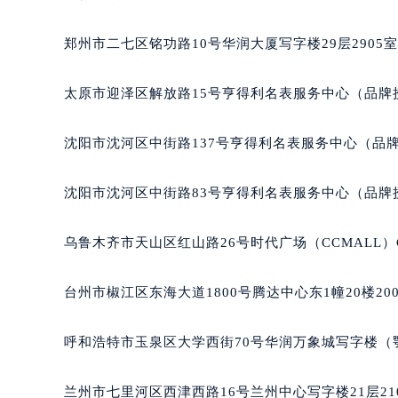
吉林省梅河口市新华街道梅河大街积
吉林省四平市铁东区紫气大路与南九
郑州市二七区铭功路10号华润大厦写字楼29层2905
吉林省松原市宁江区五环大街积家售
吉林省通化市东昌区环通乡江南大街
太原市迎泽区解放路15号亨得利名表服务中心（品牌
吉林省延边市延吉市解放路积家售后
辽宁省鞍山市铁东区站前街积家售后
沈阳市沈河区中街路137号亨得利名表服务中心（品
辽宁省本溪市平山区胜利路积家售后
辽宁省朝阳市双塔区新华路积家售后
沈阳市沈河区中街路83号亨得利名表服务中心（品牌
辽宁省丹东市振兴区七经街积家售后
辽宁省抚顺市新抚区东一路积家售后
乌鲁木齐市天山区红山路26号时代广场（CCMALL）C
辽宁省阜新市海州区解放大街积家售
辽宁省葫芦岛市连山区中央路积家售
台州市椒江区东海大道1800号腾达中心东1幢20楼20
辽宁省锦州市古塔区中央大街积家售
辽宁省辽阳市白塔区新运大街积家售
呼和浩特市玉泉区大学西街70号华润万象城写字楼（鄂
辽宁省盘锦市兴隆台区石油大街积家
辽宁省铁岭市银州区南马路积家售后
兰州市七里河区西津西路16号兰州中心写字楼21层21