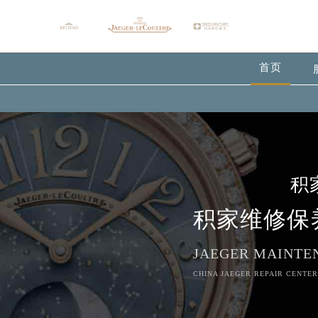
首页
积
积家维修保
JAEGER MAINTE
CHINA JAEGER REPAIR CENTER