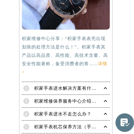
积家维修中心分享：“积家手表表壳出现
划痕的处理方法是什么！”。积家手表其
产品以高品质、高性能、高技术含量、高
安全性能著称，备受消费者的青......
详情
>
2
积家手表进水解决方案有什么？
3
积家维修保养服务中心介绍 | 积家
4
积家手表进水不走怎么办？

提前预约）
5
积家手表机芯保养方法（手表机芯正确保养方法）