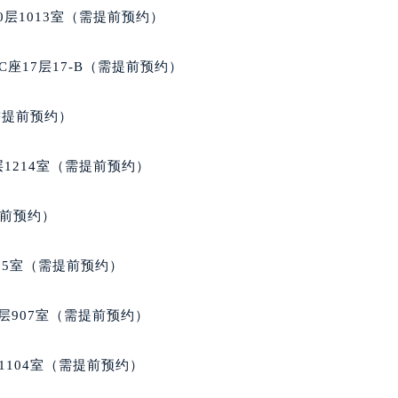
街交叉口积家售后服务中心（需提前预约）
层1013室（需提前预约）
得利名表维修授权店1楼积家售后服务中心（需提前预约）
得利名表维修授权店1楼积家售后服务中心（需提前预约）
座17层17-B（需提前预约）
国际中心D座11层1102室积家售后服务中心（北京总部）（需
广场W3座6层602室积家售后服务中心（需提前预约）
需提前预约）
先天下积家售后服务中心（需提前预约）
特大街积家售后服务中心（需提前预约）
1214室（需提前预约）
街积家售后服务中心（需提前预约）
3号王府井百货名表维修积家售后服务中心（需提前预约）
提前预约）
家售后服务中心（需提前预约）
霍洛街积家售后服务中心（需提前预约）
05室（需提前预约）
央街积家售后服务中心（需提前预约）
街积家售后服务中心（需提前预约）
层907室（需提前预约）
路积家售后服务中心（需提前预约）
大街积家售后服务中心（需提前预约）
1104室（需提前预约）
市光明街与额尔敦路交叉口积家售后服务中心（需提前预约）