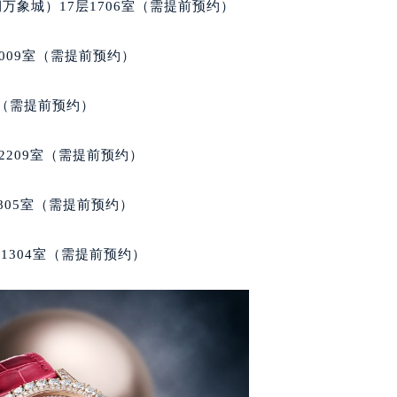
大厦38层09室（需提前预约）
万象城）17层1706室（需提前预约）
楼1224室（需提前预约）
大厦B座12楼03室（需提前预约）
009室（需提前预约）
心写字楼A座7楼709室（需提前预约）
2层04室（需提前预约）
室（需提前预约）
心A座907室（需提前预约）
A座(旺进大厦)18层09室（需提前预约）
2209室（需提前预约）
国际金融中心14楼14D（需提前预约）
广场写字楼10层06室（需提前预约）
805室（需提前预约）
心写字楼B座13层07室（需提前预约）
安国际中心E座6楼10室（需提前预约）
1304室（需提前预约）
B座17层1707室（需提前预约）
写字楼A座10层1002室（需提前预约）
心东1幢20楼2002室（需提前预约）
街70号华润万象城写字楼（鄂尔多斯大厦）23层2326室（需
州中心写字楼21层2102室（需提前预约）