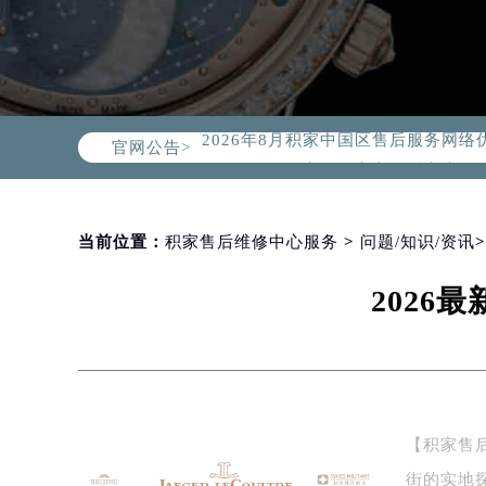
2026年8月积家中国区售后服务网络
官网公告>
2026年8月积家全国官方售后客户服务热线
积家官方全国统一服务热线400-99
2026年8月积家售后服务中心最新网
北京市朝阳区建国门外大街甲6号华熙
当前位置：
积家售后维修中心服务
>
问题/知识/资讯
北京市东城区东长安街1号东方广场写
2026
天津市和平区赤峰道136号天津国际金
上海市徐汇区虹桥路3号港汇中心写字楼
上海市黄浦区南京东路299号宏伊国
南京市秦淮区中山南路1号（新街口）
常州市新北区龙锦路1590号现代传媒
【积家售后
徐州市鼓楼区淮海东路29号苏宁广场I