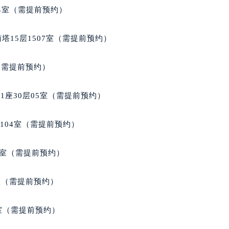
家售后服务中心（需提前预约）
04室（需提前预约）
经街交汇处积家售后服务中心（需提前预约）
后服务中心（需提前预约）
塔15层1507室（需提前预约）
积家售后服务中心（需提前预约）
服务中心（需提前预约）
室（需提前预约）
服务中心（需提前预约）
服务中心（需提前预约）
座30层05室（需提前预约）
服务中心（需提前预约）
服务中心（需提前预约）
104室（需提前预约）
服务中心（需提前预约）
后服务中心（需提前预约）
9室（需提前预约）
后服务中心（需提前预约）
后服务中心（需提前预约）
B室（需提前预约）
后服务中心（需提前预约）
售后服务中心（需提前预约）
室（需提前预约）
服务中心（需提前预约）