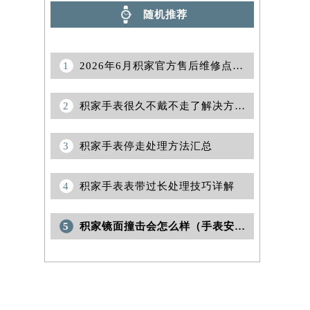
随机推荐
1
2026年6月积家官方售后维修点及保养点变动速报（搬迁+新增）
2
积家手表很久不戴不走了解决方法大全
3
积家手表停走处理方法汇总
4
积家手表表带过长处理技巧详解
5
积家镜面撞击会怎么样（手表安全与维修指南）