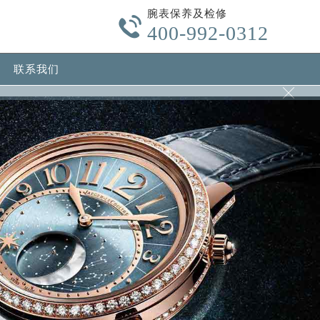
腕表保养及检修

400-992-0312
联系我们
