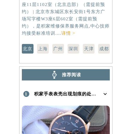
建国门外大街甲6号华熙国际中心写字楼D
虹桥路3号港
座11层1102室（北京总部）（需提前预
室（需提前
约） | 北京市东城区东长安街1号东方广
路299号
）
场写字楼W3座6层602室（需提前预
（需提前预
约），是积家维修保养服务网点,中心技师
点,中心技师
均接受标准培训....
详情 >
北京
上海
广州
深圳
天津
成都
推荐阅读
1
积家手表表壳出现划痕的处理方法是什么！