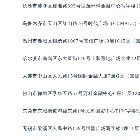
辽宁省营口市站前区市府路与渤海大
长沙市芙蓉区建湘路393号世茂环球金融中心写字楼10
辽宁省沈阳市沈河区中街路137号亨
辽宁省沈阳市沈河区中街路83号亨
乌鲁木齐市天山区红山路26号时代广场（CCMALL）C
北京市朝阳区建国门外大街甲6号华熙
北京市东城区东长安街1号王府井东方
温州市鹿城区锦绣路1067号置信广场10层1015室（
河北省保定市竞秀区朝阳北大街北国
内蒙古自治区阿拉善盟市左旗土尔扈
哈尔滨市南岗区东大直街146号上和置地广场金座12层
内蒙古自治区巴彦淖尔市临河区新华
内蒙古自治区包头市青山区幸福路甲
大连市中山区人民路15号国际金融大厦7层G室（需
内蒙古自治区赤峰市红山区哈达街积
内蒙古自治区鄂尔多斯市东胜区伊金
佛山市禅城区季华五路57号万科金融中心C座12层12
内蒙古自治区呼伦贝尔市海拉尔区中
内蒙古自治区通辽市科尔沁区明仁大
东莞市东城街道鸿福东路1号民盈国贸中心T1写字楼9
内蒙古自治区乌海市海勃湾区人民南
内蒙古自治区乌兰察布市集宁区恩和
无锡市梁溪区人民中路139号恒隆广场写字楼1座11层
内蒙古自治区锡林郭勒盟市锡林浩特