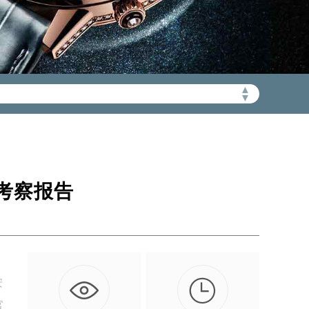
▲
▼
加拨“+86”）
址考察报告

安