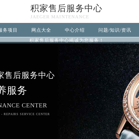
积家售后服务中心
JAEGER MAINTENANCE
服务项目
网点大全
中心介绍
问题/知识/资讯
积家售后服务中心竭诚为您服务！
家售后服务中心
养服务
NANCE CENTER
 - REPAIRS SERVICE CENTER