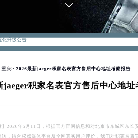
优化升级公告
：400-992-0312
2-0312，服务覆盖中国大陆、香港、澳门、台湾全部区域（非大陆需
点地址：
国际中心写字楼D座11层1102室（北京总部）（需提前预约）
>
重庆
> 2026最新jaeger积家名表官方售后中心地址考察报告
字楼W3座6层602室（需提前预约）
最新jaeger积家名表官方售后中心地
融中心写字楼26层2603室（需提前预约）
2座37层3705室（需提前预约）
际广场写字楼8层806室（需提前预约）
南京中心写字楼22层C1-1室（需提前预约）
中心写字楼5号楼10层1008室（需提前预约）
】2026年5月11日，根据官方官网信息和对北京市东城区东长
FC国际金融中心写字楼35层3508室（需提前预约）