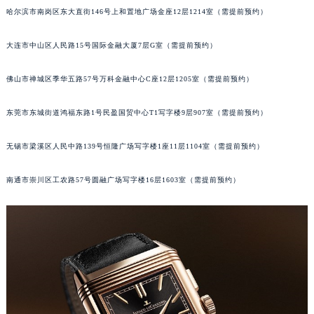
哈尔滨市南岗区东大直街146号上和置地广场金座12层1214室（需提前预约）
吉林省辽源市龙山区人民大街积家售后服务中心（需提前预约）
吉林省梅河口市新华街道梅河大街积家售后服务中心（需提前预约）
大连市中山区人民路15号国际金融大厦7层G室（需提前预约）
吉林省四平市铁东区紫气大路与南九经街交汇处积家售后服务中心（需提前预约）
吉林省松原市宁江区五环大街积家售后服务中心（需提前预约）
佛山市禅城区季华五路57号万科金融中心C座12层1205室（需提前预约）
吉林省通化市东昌区环通乡江南大街积家售后服务中心（需提前预约）
吉林省延边市延吉市解放路积家售后服务中心（需提前预约）
东莞市东城街道鸿福东路1号民盈国贸中心T1写字楼9层907室（需提前预约）
辽宁省鞍山市铁东区站前街积家售后服务中心（需提前预约）
无锡市梁溪区人民中路139号恒隆广场写字楼1座11层1104室（需提前预约）
辽宁省本溪市平山区胜利路积家售后服务中心（需提前预约）
辽宁省朝阳市双塔区新华路积家售后服务中心（需提前预约）
南通市崇川区工农路57号圆融广场写字楼16层1603室（需提前预约）
辽宁省丹东市振兴区七经街积家售后服务中心（需提前预约）
辽宁省抚顺市新抚区东一路积家售后服务中心（需提前预约）
辽宁省阜新市海州区解放大街积家售后服务中心（需提前预约）
辽宁省葫芦岛市连山区中央路积家售后服务中心（需提前预约）
辽宁省锦州市古塔区中央大街积家售后服务中心（需提前预约）
辽宁省辽阳市白塔区新运大街积家售后服务中心（需提前预约）
辽宁省盘锦市兴隆台区石油大街积家售后服务中心（需提前预约）