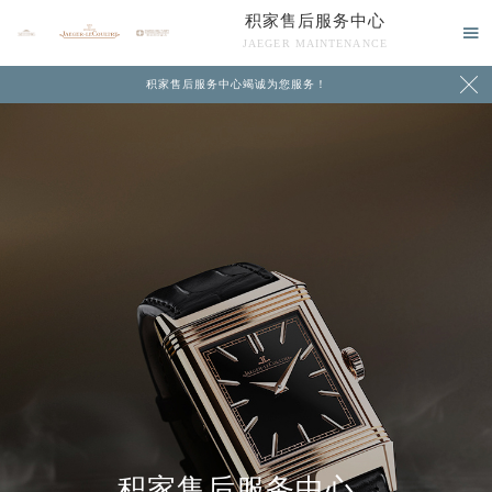
积家售后服务中心

JAEGER MAINTENANCE

积家售后服务中心竭诚为您服务！
中心介绍
联系我们
积家售后服务中心