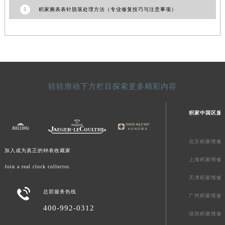
5
积家腕表表针脱落处理方法（专业修复技巧与注意事项）
甘肃省合作市人民街积家售后服务中心（需提前预约）
甘肃省嘉峪关市雄关区新华中路积家售后服务中心（需提前预约）
甘肃省金昌市金川区北京路积家售后服务中心（需提前预约）
甘肃省酒泉市肃州区西大街积家售后服务中心（需提前预约）
甘肃省临夏市城南街道团结路积家售后服务中心（需提前预约）
甘肃省陇南市武都区人民路积家售后服务中心（需提前预约）
轻轻滑动下方栏目探索更多精彩内容
甘肃省平凉市崆峒区西大街积家售后服务中心（需提前预约）
甘肃省庆阳市西峰区南大街积家售后服务中心（需提前预约）
积家中国区服
甘肃省天水市秦州区民主路积家售后服务中心（需提前预约）
甘肃省武威市凉州区迎宾路积家售后服务中心（需提前预约）
北京积家维修
甘肃省张掖市甘州区民乐北路积家售后服务中心（需提前预约）
加入成为真正的钟表收藏家
上海积家维修
宁夏回族自治区固原市原州区文化街积家售后服务中心（需提前预约）
Join a real clock collector.
天津积家维修
宁夏回族自治区石嘴山市大武口区贺兰山路积家售后服务中心（需提前预约）

总部服务热线
宁夏回族自治区吴忠市利通区开元大道积家售后服务中心（需提前预约）
广州积家维修
宁夏回族自治区银川市兴庆区新华东路97号新百中心C馆一层C1-18号商铺积家售后服务中心（需提前预约）
400-992-0312
深圳积家维修
宁夏回族自治区中卫市沙坡头区鼓楼东街积家售后服务中心（需提前预约）