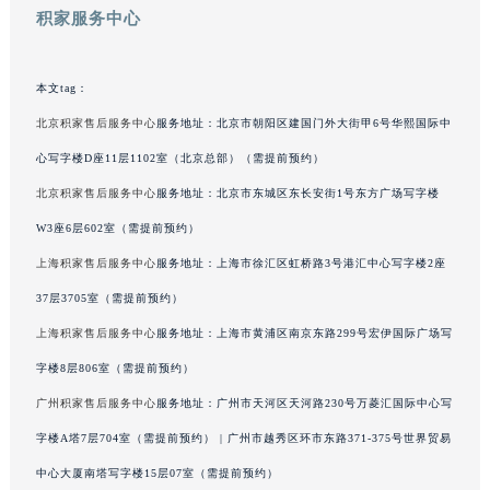
积家服务中心
山东省威海市环翠区新威海路89号振华商厦一楼名表维修积家售后服务中心（需提前预约）
山东省潍坊市奎文区东风东街积家售后服务中心（需提前预约）
山东省枣庄市滕州市北辛路与善国路交叉口积家售后服务中心（需提前预约）
本文tag：
山东省淄博市张店区金晶大道积家售后服务中心（需提前预约）
北京积家售后服务中心
服务地址：北京市朝阳区建国门外大街甲6号华熙国际中
上海市黄浦区南京东路299号宏伊国际广场写字楼8层806室积家售后服务中心（需提前预约）
心写字楼D座11层1102室（北京总部）（需提前预约）
上海市徐汇区虹桥路3号港汇中心2座37层3705室积家售后服务中心（需提前预约）
北京积家售后服务中心
服务地址：北京市东城区东长安街1号东方广场写字楼
浙江省杭州市上城区钱江路1366号华润大厦A座5层503-5室积家售后服务中心（需提前预约）
W3座6层602室（需提前预约）
浙江省湖州市吴兴区劳动路积家售后服务中心（需提前预约）
上海积家售后服务中心
服务地址：上海市徐汇区虹桥路3号港汇中心写字楼2座
浙江省嘉兴市南湖区广益路705号嘉兴世界贸易中心A座13层1304室积家售后服务中心（需提前预约）
浙江省金华市金东区东市南街777号金华万达广场4号楼22楼2209室积家售后服务中心（需提前预约）
37层3705室（需提前预约）
浙江省丽水市莲都区解放街积家售后服务中心（需提前预约）
上海积家售后服务中心
服务地址：上海市黄浦区南京东路299号宏伊国际广场写
浙江省宁波市江北区大闸南路500号来福士广场办公楼20层2009室积家售后服务中心（需提前预约）
字楼8层806室（需提前预约）
浙江省衢州市柯城区上街积家售后服务中心（需提前预约）
广州积家售后服务中心
服务地址：广州市天河区天河路230号万菱汇国际中心写
浙江省绍兴市越城区胜利东路379号世茂天际中心写字楼8层805室积家售后服务中心（需提前预约）
字楼A塔7层704室（需提前预约） | 广州市越秀区环市东路371-375号世界贸易
浙江省舟山市定海区解放东路积家售后服务中心（需提前预约）
中心大厦南塔写字楼15层07室（需提前预约）
澳门特别行政区大堂区议事亭前地（新马路）积家售后服务中心（需提前预约）