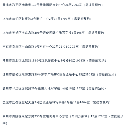
天津市和平区赤峰道136号天津国际金融中心26层2603室（需提前预约）
福州市鼓楼区五四路128-1号恒力城写字楼15层03室（需提前预约）
成都市锦江区人民东路6号SAC东原中心写字楼24层2406B室（需提前预约）
上海市徐汇区虹桥路3号港汇中心2座37层3705室（需提前预约）
重庆市江北区观音桥步行街2号融恒时代广场写字楼9层902室（需提前预约）
长沙市芙蓉区定王台街道建湘路393号世茂环球金融中心写字楼（芙蓉广场）10层13室（需提前预约）
上海市黄浦区南京东路299号宏伊国际广场写字楼8层806室（需提前预约）
郑州市二七区铭功路10号华润大厦写字楼29层2905室（需提前预约）
太原市迎泽区解放路15号亨得利名表服务中心（品牌授权店）3层整层（需提前预约）
南京市秦淮区中山南路1号南京中心22层22-C1C2C3室（需提前预约）
沈阳市沈河区中街路137号亨得利名表服务中心（品牌授权店）1层整层（需提前预约）
常州市新北区龙锦路1590号现代传媒中心5号楼10层1008室（需提前预约）
沈阳市沈河区中街路83号亨得利名表服务中心（品牌授权店）1层整层（需提前预约）
乌鲁木齐市天山区红山路26号时代广场（CCMALL）C座17层17-B（需提前预约）
徐州市鼓楼区淮海东路29号苏宁广场IFC国际金融中心35层3508室（需提前预约）
温州市鹿城区锦绣路1067号置信广场10层1015室（需提前预约）
哈尔滨市道里区友谊西路600号富力中心T2座写字楼29层03室（需提前预约）
扬州市邗江区国展路29号星耀天地写字楼1号楼18层1803室（需提前预约）
大连市中山区人民路15号国际金融大厦7层G室（需提前预约）
盐城市盐都区世纪大道5号盐城金融城写字楼1号楼16层1604室（需提前预约）
佛山市禅城区季华五路57号万科金融中心C座12层1205室（需提前预约）
东莞市东城街道鸿福东路1号民盈国贸中心T1写字楼9层907室（需提前预约）
泰州市海陵区永定东路399号置地商务中心东塔（华润万象城）17层1706室（需提前预
无锡市梁溪区人民中路139号恒隆广场写字楼1座11层1104室（需提前预约）
约）
南通市崇川区工农路57号圆融广场写字楼16层1603室（需提前预约）