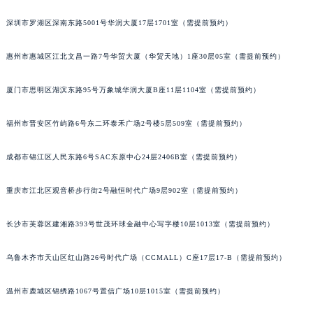
甘肃省兰州市七里河区西津西路16号兰州中心写字楼21层2102室（需提前预约）
深圳市罗湖区深南东路5001号华润大厦17层1701室（需提前预约）
重庆市解放碑渝中区民权路28号英利国际金融中心写字楼20层01室（需提前预约）
黑龙江省大庆市萨尔图区会战大街积家售后服务中心（需提前预约）
惠州市惠城区江北文昌一路7号华贸大厦（华贸天地）1座30层05室（需提前预约）
黑龙江省鹤岗市向阳区红军路积家售后服务中心（需提前预约）
厦门市思明区湖滨东路95号万象城华润大厦B座11层1104室（需提前预约）
黑龙江省黑河市爱辉区中央街积家售后服务中心（需提前预约）
黑龙江省鸡西市鸡冠区红军路积家售后服务中心（需提前预约）
福州市晋安区竹屿路6号东二环泰禾广场2号楼5层509室（需提前预约）
黑龙江省佳木斯市向阳区长安路积家售后服务中心（需提前预约）
黑龙江省牡丹江市东安区太平路积家售后服务中心（需提前预约）
成都市锦江区人民东路6号SAC东原中心24层2406B室（需提前预约）
黑龙江省七台河市桃山区大同街积家售后服务中心（需提前预约）
黑龙江省齐齐哈尔市龙沙区龙华路积家售后服务中心（需提前预约）
重庆市江北区观音桥步行街2号融恒时代广场9层902室（需提前预约）
黑龙江省双鸭山市尖山区新兴大街积家售后服务中心（需提前预约）
长沙市芙蓉区建湘路393号世茂环球金融中心写字楼10层1013室（需提前预约）
黑龙江省绥化市北林区新华街与康庄路交叉口积家售后服务中心（需提前预约）
黑龙江省伊春市伊美区通河路积家售后服务中心（需提前预约）
乌鲁木齐市天山区红山路26号时代广场（CCMALL）C座17层17-B（需提前预约）
吉林省白城市洮北区明仁南街积家售后服务中心（需提前预约）
吉林省白山市浑江区浑江大街积家售后服务中心（需提前预约）
温州市鹿城区锦绣路1067号置信广场10层1015室（需提前预约）
吉林省吉林市船营区河南街积家售后服务中心（需提前预约）