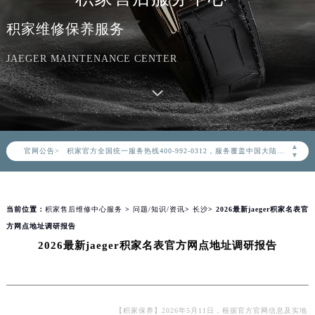
积家维修保养服务
JAEGER MAINTENANCE CENTER
2026年8月积家中国区售后服务网络优化升级公告
2026年8月积家全国官方售后客户服务热线：400-992-0312
▲
官网公告>
积家官方全国统一服务热线400-992-0312，服务覆盖中国大陆、香港、澳门、台湾全部区域（非大陆需加拨“+86”）
▼
2026年8月积家售后服务中心最新网点地址：
北京市朝阳区建国门外大街甲6号华熙国际中心写字楼D座11层1102室（北京总部）（需提前预约）
当前位置：
积家售后维修中心服务
>
问题/知识/资讯
>
长沙
> 2026最新jaeger积家名表官
北京市东城区东长安街1号东方广场写字楼W3座6层602室（需提前预约）
方网点地址调研报告
天津市和平区赤峰道136号天津国际金融中心写字楼26层2603室（需提前预约）
2026最新jaeger积家名表官方网点地址调研报告
上海市徐汇区虹桥路3号港汇中心写字楼2座37层3705室（需提前预约）
上海市黄浦区南京东路299号宏伊国际广场写字楼8层806室（需提前预约）
南京市秦淮区中山南路1号（新街口）南京中心写字楼22层C1-1室（需提前预约）
常州市新北区龙锦路1590号现代传媒中心写字楼5号楼10层1008室（需提前预约）
【积家保养】2026年5月11日，根据官方官网信息及实地