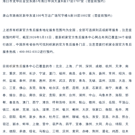
海口市龙华区金贸东路5号海口华润大厦B座17层1707室（需提前预约）
安徽省亳州市谯城区魏武大道积家售后服务中心（需提前预约）
安徽省池州市贵池区长江路积家售后服务中心（需提前预约）
唐山市路南区新华东道100号万达广场写字楼A座10层1002室（需提前预约）
安徽省滁州市琅琊区南谯北路积家售后服务中心（需提前预约）
上述所有积家官方售后服务地址服务范围均为全国，全部可选择到店或邮寄服务，注意提
安徽省阜阳市颍州区颍州北路积家售后服务中心（需提前预约）
前预约即可。截至2026年5月11日，最新积家官方售后服务中心网点布局已覆盖34个省级
安徽省淮北市相山区淮海路积家售后服务中心（需提前预约）
行政区，中国所有省份均可找到积家的官方售后服务门店，注意需拨打积家全国官方售后
安徽省淮南市田家庵区国庆中路积家售后服务中心（需提前预约）
服务热线：400-992-0312进行预约。
安徽省黄山市屯溪区黄山西路积家售后服务中心（需提前预约）
安徽省六安市金安区解放中路积家售后服务中心（需提前预约）
目前
积家售后
服务中心已覆盖的市：北京、上海、广州、深圳、成都、杭州、天津、南
安徽省马鞍山市雨山区湖南西路积家售后服务中心（需提前预约）
京、重庆、郑州、长沙、宁波、厦门、福州、南昌、金华、嘉兴、扬州、常州、绍兴、徐
州、盐城、泰州、济南、惠州、苏州、武汉、西安、青岛、无锡、温州、沈阳、大连、海
安徽省宿州市埇桥区人民中路积家售后服务中心（需提前预约）
口、三亚、佛山、东莞、珠海、哈尔滨、合肥、昆明、太原、石家庄、南宁、南通、长
安徽省铜陵市铜官区石城大道积家售后服务中心（需提前预约）
春、烟台、唐山、廊坊、保定、贵阳、泉州、台州、湖州、中山、乌鲁木齐、洛阳、邯
安徽省芜湖市镜湖区中山路步行街积家售后服务中心（需提前预约）
郸、秦皇岛、澳门、西宁、潍坊、呼和浩特、沧州、鞍山、赣州、临沂、岳阳、平顶山、
安徽省宣城市宣州区叠嶂西路积家售后服务中心（需提前预约）
镇江、桂林、芜湖、汕头、淄博、兰州、银川、郴州、大庆、张家口、衡阳、焦作、周
福建省龙岩市新罗区九一南路积家售后服务中心（需提前预约）
口、邵阳、亳州、新乡、衡水、牡丹江、德州、聊城、包头、淮安、宜昌、许昌、邢台、
福建省南平市建阳区人民西路积家售后服务中心（需提前预约）
宿迁、丽水、蚌埠、上饶、晋中、葫芦岛、四平、宜春、滁州、大同、舟山、绵阳、天
水、德阳、承德、绥化、马鞍山、三明、滨州、黄冈、赤峰、荆州、通化、鸡西、佳木
福建省宁德市蕉城区天湖东路积家售后服务中心（需提前预约）