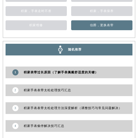
湖南省常德市武陵区人民路积家售后服务中心（需提前预约）
积家，手表走时不准
积家，手表保养
湖南省郴州市北湖区国庆北路积家售后服务中心（需提前预约）
湖南省衡阳市雁峰区解放路积家售后服务中心（需提前预约）
积家维修
伯爵，更换表带
湖南省怀化市鹤城区迎丰中路积家售后服务中心（需提前预约）
湖南省娄底市娄星区长青街积家售后服务中心（需提前预约）
湖南省邵阳市双清区东风路积家售后服务中心（需提前预约）
随机推荐
湖南省湘潭市雨湖区莲城大道积家售后服务中心（需提前预约）
湖南省益阳市赫山区桃花仑路积家售后服务中心（需提前预约）
1
积家表带过长原因（了解手表佩戴舒适度的关键）
湖南省永州市冷水滩区永州大道与中兴路交叉口积家售后服务中心（需提前预约）
湖南省岳阳市岳阳楼区东茅岭路积家售后服务中心（需提前预约）
2
积家手表表带太松处理技巧汇总
湖南省张家界市永定区解放路积家售后服务中心（需提前预约）
湖南省长沙市芙蓉区建湘路393号世茂环球金融中心写字楼10层1013室积家售后服务中心（需提前预约）
3
积家手表表带太松处理方法深度解析（调整技巧与常见问题解决）
湖南省株洲市芦淞区建设南路积家售后服务中心（需提前预约）
甘肃省白银市白银区北京路积家售后服务中心（需提前预约）
4
积家手表偷停解决技巧汇总
甘肃省定西市安定区解放路积家售后服务中心（需提前预约）
甘肃省敦煌市沙州镇阳关中路积家售后服务中心（需提前预约）