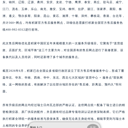
东、锦州、辽阳、辽源、衢州、安庆、龙岩、宁德、鹰潭、泰安、商丘、驻马店、咸宁、
山东省济南市历下区经十路11111号华润中心写字楼（万象城）15层1508室积家售后服务中心（需提前预约）
江门、茂名、玉林、乐山、南充、雅安、宝鸡、柳州、拉萨、丽江、张家界、襄阳、株
山东省济宁市任城区太白楼路积家售后服务中心（需提前预约）
洲、遵义、鄂尔多斯、阳泉、昆山、黄石、湘潭、十堰、漳州、攀枝花、香港、台北等，
山东省莱芜市文化南路8号银座商城名表维修一楼名表维修积家售后服务中心（需提前预约）
共计360+网点，均有积家官方售后服务网点，详细信息需拨打积家全国官方售后服务热
山东省临沂市兰山区解放路积家售后服务中心（需提前预约）
线400-992-0312进行咨询。
山东省日照市东港区烟台路积家售后服务中心（需提前预约）
此次售后网络优化是积家中国区近年来规模最大的一次服务升级项目。它聚焦于“直营提
山东省泰安市泰山区财源街道泰山大街积家售后服务中心（需提前预约）
效、店面扩充、区域平衡”这三个主要方向，对全国原有的售后网点进行了装修更新、设
山东省威海市环翠区新威海路89号振华商厦一楼名表维修积家售后服务中心（需提前预约）
备换代以及人员培训，同时还新增了多个城市的服务点。
山东省潍坊市奎文区东风东街积家售后服务中心（需提前预约）
山东省枣庄市滕州市北辛路与善国路交叉口积家售后服务中心（需提前预约）
截至2026年6月，积家已在全国众多省级行政区设立了官方售后维修服务中心，形成了覆
山东省淄博市张店区金晶大道积家售后服务中心（需提前预约）
盖华北、华东、华南、西南、华中、东北、西北七大区域的“直营中心 + 服务点”双轨网
络。这一网络的形成，有效解决了以往部分地区存在的“售后难、距离远、预约久”等问
上海市黄浦区南京东路299号宏伊国际广场写字楼8层806室积家售后服务中心（需提前预约）
题。
上海市徐汇区虹桥路3号港汇中心2座37层3705室积家售后服务中心（需提前预约）
浙江省杭州市上城区钱江路1366号华润大厦A座5层503-5室积家售后服务中心（需提前预约）
所有升级后的网点均经过瑞士日内瓦总部的严格认证。这些网点统一配备了瑞士进口的精
浙江省湖州市吴兴区劳动路积家售后服务中心（需提前预约）
密检测仪器、原厂供应的配件，并且拥有经过品牌专项培训认证的资深制表师。它们严格
浙江省嘉兴市南湖区广益路705号嘉兴世界贸易中心A座13层1304室积家售后服务中心（需提前预约）
执行积家全球统一的服务标准与质保体系，确保无论表主身处何地，都能享受到与瑞士本
浙江省金华市金东区东市南街777号金华万达广场4号楼22楼2209室积家售后服务中心（需提前预约）
土相同的专业养护服务。
预约入口
关闭