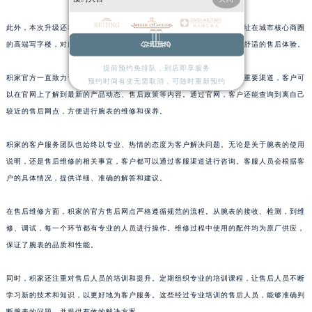
浙江省丽水市莲都区解放街积家售后服务中心（需提前预约）
此外，本次升级还着重强化了网点的私密性与舒适度。新的网点大多选址在城市核心商圈
浙江省宁波市江北区大闸南路500号来福士广场办公楼20层2009室积家售后服务中心（需提前预约）
的高端写字楼，对服务空间布局进行了优化，为表主提供了更加安心、舒适的售后体验。
立即预约
浙江省衢州市柯城区上街积家售后服务中心（需提前预约）
提前预约免排队，到店即享服务
浙江省绍兴市越城区胜利东路379号世茂天际中心写字楼8层805室积家售后服务中心（需提前预约）
积家官方一直致力于为客户提供优质的服务。其官网是获取官方信息的重要渠道，客户可
预约时间有变无需取消，可随时重新预约
浙江省舟山市定海区解放东路积家售后服务中心（需提前预约）
以在官网上了解到最新的产品动态、售后政策等内容。通过官网，客户还能查询到离自己
澳门特别行政区大堂区议事亭前地（新马路）积家售后服务中心（需提前预约）
较近的售后网点，方便进行腕表的维修和保养。
澳门特别行政区风顺堂区南湾大马路积家售后服务中心（需提前预约）
积家的客户服务团队也始终以专业、热情的态度为客户解决问题。无论是关于腕表的使用
澳门特别行政区花地玛堂区关闸广场积家售后服务中心（需提前预约）
说明，还是售后维修的相关事宜，客户都可以通过客服渠道进行咨询。客服人员会根据客
澳门特别行政区花王堂区大三巴商圈积家售后服务中心（需提前预约）
户的具体情况，提供详细、准确的解答和建议。
澳门特别行政区嘉模堂区官也街积家售后服务中心（需提前预约）
澳门省路氹城市金光大道积家售后服务中心（需提前预约）
在售后维修方面，积家的官方售后网点严格遵循规范的流程。从腕表的接收、检测，到维
澳门特别行政区望德堂区塔石广场积家售后服务中心（需提前预约）
修、调试，每一个环节都有专业的人员进行操作。维修过程中使用的配件均为原厂供应，
保证了腕表的品质和性能。
福建省福州市鼓楼区五四路128-1号恒力城写字楼15层03室积家售后服务中心（需提前预约）
福建省厦门市思明区湖滨东路95号万象城华润大厦B座11层1104室积家售后服务中心（需提前预约）
同时，积家还注重对售后人员的培训和提升。定期组织专业的培训课程，让售后人员不断
广东省潮州市潮安区新风路与潮汕路交汇处积家售后服务中心（需提前预约）
学习新的技术和知识，以更好地为客户服务。这些经过专业培训的售后人员，能够准确判
广东省广州市天河区天河路230号万菱汇国际中心A塔7层704室积家售后服务中心（需提前预约）
断腕表的问题，并提供有效的解决方案。