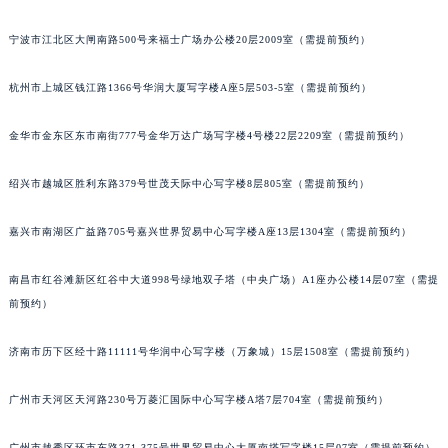
石家庄市长安区中山东路39号勒泰中心写字楼B座13层07室（需提前预约）
宁波市江北区大闸南路500号来福士广场办公楼20层2009室（需提前预约）
西安市碑林区南关正街88号华侨城长安国际中心E座6楼10室（需提前预约）
海口市龙华区金贸东路5号海口华润大厦B座17层1707室（需提前预约）
杭州市上城区钱江路1366号华润大厦写字楼A座5层503-5室（需提前预约）
唐山市路南区新华东道100号万达广场写字楼A座10层1002室（需提前预约）
台州市椒江区东海大道1800号腾达中心东1幢20楼2002室（需提前预约）
金华市金东区东市南街777号金华万达广场写字楼4号楼22层2209室（需提前预约）
内蒙古自治区呼和浩特市玉泉区大学西街70号华润万象城写字楼（鄂尔多斯大厦）23层2326室（需提前预约）
绍兴市越城区胜利东路379号世茂天际中心写字楼8层805室（需提前预约）
甘肃省兰州市七里河区西津西路16号兰州中心写字楼21层2102室（需提前预约）
重庆市解放碑渝中区民权路28号英利国际金融中心写字楼20层01室（需提前预约）
嘉兴市南湖区广益路705号嘉兴世界贸易中心写字楼A座13层1304室（需提前预约）
黑龙江省大庆市萨尔图区会战大街积家售后服务中心（需提前预约）
黑龙江省鹤岗市向阳区红军路积家售后服务中心（需提前预约）
南昌市红谷滩新区红谷中大道998号绿地双子塔（中央广场）A1座办公楼14层07室（需提
黑龙江省黑河市爱辉区中央街积家售后服务中心（需提前预约）
前预约）
黑龙江省鸡西市鸡冠区红军路积家售后服务中心（需提前预约）
济南市历下区经十路11111号华润中心写字楼（万象城）15层1508室（需提前预约）
黑龙江省佳木斯市向阳区长安路积家售后服务中心（需提前预约）
黑龙江省牡丹江市东安区太平路积家售后服务中心（需提前预约）
广州市天河区天河路230号万菱汇国际中心写字楼A塔7层704室（需提前预约）
黑龙江省七台河市桃山区大同街积家售后服务中心（需提前预约）
黑龙江省齐齐哈尔市龙沙区龙华路积家售后服务中心（需提前预约）
广州市越秀区环市东路371-375号世界贸易中心大厦南塔写字楼15层07室（需提前预约）