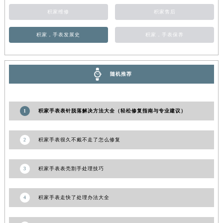
新疆维吾尔自治区阜康市博峰路积家售后服务中心（需提前预约）
积家维修
积家售后
新疆维吾尔自治区哈密市伊州区建国北路积家售后服务中心（需提前预约）
积家，手表发展史
积家，手表保养
新疆维吾尔自治区和田市和田市北京西路积家售后服务中心（需提前预约）
新疆维吾尔自治区胡杨河市胡杨河市胡杨路积家售后服务中心（需提前预约）
新疆维吾尔自治区霍尔果斯市亚欧北路积家售后服务中心（需提前预约）
随机推荐
新疆维吾尔自治区喀什市解放北路积家售后服务中心（需提前预约）
新疆维吾尔自治区可克达拉市幸福路积家售后服务中心（需提前预约）
新疆维吾尔自治区克拉玛依市克拉玛依区友谊路积家售后服务中心（需提前预约）
1
积家手表表针脱落解决方法大全（轻松修复指南与专业建议）
新疆维吾尔自治区库车市库车市文化东路积家售后服务中心（需提前预约）
新疆维吾尔自治区库尔勒市库尔勒市人民东路积家售后服务中心（需提前预约）
2
积家手表很久不戴不走了怎么修复
新疆维吾尔自治区奎屯市团结西街积家售后服务中心（需提前预约）
新疆维吾尔自治区昆玉市昆泉街积家售后服务中心（需提前预约）
3
积家手表表壳割手处理技巧
新疆维吾尔自治区沙湾市三道河子镇世纪大道南路积家售后服务中心（需提前预约）
新疆维吾尔自治区石河子市北二路积家售后服务中心（需提前预约）
4
积家手表走快了处理办法大全
新疆维吾尔自治区双河市光明路积家售后服务中心（需提前预约）
新疆维吾尔自治区塔城市塔城地区闻琴路积家售后服务中心（需提前预约）