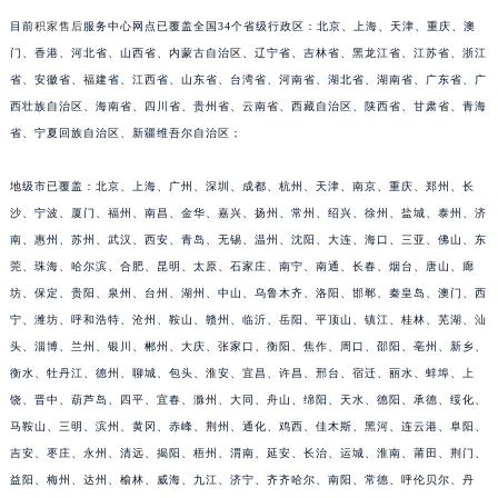
江苏省盐城市盐都区世纪大道5号盐城金融城写字楼1号楼16层1604室积家售后服务中心（需提前预约）
目前
积家售后
服务中心网点已覆盖全国34个省级行政区：北京、上海、天津、重庆、澳
江苏省扬州市邗江区国展路29号星耀天地写字楼1号楼18层1803室积家售后服务中心（需提前预约）
门、香港、河北省、山西省、内蒙古自治区、辽宁省、吉林省、黑龙江省、江苏省、浙江
省、安徽省、福建省、江西省、山东省、台湾省、河南省、湖北省、湖南省、广东省、广
江苏省镇江市京口区中山东路积家售后服务中心（需提前预约）
西壮族自治区、海南省、四川省、贵州省、云南省、西藏自治区、陕西省、甘肃省、青海
江西省抚州市临川区赣东大道积家售后服务中心（需提前预约）
省、宁夏回族自治区、新疆维吾尔自治区；
江西省赣州市章贡区文清路积家售后服务中心（需提前预约）
江西省吉安市吉州区井冈山大道积家售后服务中心（需提前预约）
地级市已覆盖：北京、上海、广州、深圳、成都、杭州、天津、南京、重庆、郑州、长
江西省景德镇市珠山区珠山中路积家售后服务中心（需提前预约）
沙、宁波、厦门、福州、南昌、金华、嘉兴、扬州、常州、绍兴、徐州、盐城、泰州、济
江西省九江市浔阳区浔阳路积家售后服务中心（需提前预约）
南、惠州、苏州、武汉、西安、青岛、无锡、温州、沈阳、大连、海口、三亚、佛山、东
莞、珠海、哈尔滨、合肥、昆明、太原、石家庄、南宁、南通、长春、烟台、唐山、廊
江西省南昌市红谷滩新区红谷中大道998号绿地双子塔（中央广场）A1座办公楼14层1407室积家售后服务中心（需提前预约）
坊、保定、贵阳、泉州、台州、湖州、中山、乌鲁木齐、洛阳、邯郸、秦皇岛、澳门、西
江西省萍乡市安源区萍安北大道与康庄路交叉口积家售后服务中心（需提前预约）
宁、潍坊、呼和浩特、沧州、鞍山、赣州、临沂、岳阳、平顶山、镇江、桂林、芜湖、汕
江西省上饶市信州区滨江西路积家售后服务中心（需提前预约）
头、淄博、兰州、银川、郴州、大庆、张家口、衡阳、焦作、周口、邵阳、亳州、新乡、
江西省新余市渝水区北湖西路积家售后服务中心（需提前预约）
衡水、牡丹江、德州、聊城、包头、淮安、宜昌、许昌、邢台、宿迁、丽水、蚌埠、上
江西省宜春市袁州区中山中路积家售后服务中心（需提前预约）
饶、晋中、葫芦岛、四平、宜春、滁州、大同、舟山、绵阳、天水、德阳、承德、绥化、
江西省鹰潭市月湖区胜利东路积家售后服务中心（需提前预约）
马鞍山、三明、滨州、黄冈、赤峰、荆州、通化、鸡西、佳木斯、黑河、连云港、阜阳、
吉安、枣庄、永州、清远、揭阳、梧州、渭南、延安、长治、运城、淮南、莆田、荆门、
山东省德州市德城区东风中路积家售后服务中心（需提前预约）
益阳、梅州、达州、榆林、威海、九江、济宁、齐齐哈尔、南阳、常德、呼伦贝尔、丹
山东省东营市东营区济南路积家售后服务中心（需提前预约）