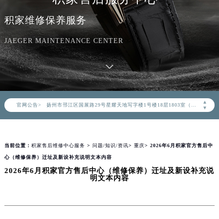
北京市东城区东长安街1号东方广场写字楼W3座6层602室（需提前预约）
积家维修保养服务
天津市和平区赤峰道136号天津国际金融中心写字楼26层2603室（需提前预约）
上海市徐汇区虹桥路3号港汇中心写字楼2座37层3705室（需提前预约）
JAEGER MAINTENANCE CENTER
上海市黄浦区南京东路299号宏伊国际广场写字楼8层806室（需提前预约）
南京市秦淮区中山南路1号（新街口）南京中心写字楼22层C1-1室（需提前预约）
常州市新北区龙锦路1590号现代传媒中心写字楼5号楼10层1008室（需提前预约）
徐州市鼓楼区淮海东路29号苏宁广场IFC国际金融中心写字楼35层3508室（需提前预约）
▲
官网公告>
扬州市邗江区国展路29号星耀天地写字楼1号楼18层1803室（需提前预约）
▼
盐城市盐都区世纪大道5号盐城金融城写字楼1号楼16层1604室（需提前预约）
泰州市海陵区永定东路399号置地商务中心东塔写字楼（华润万象城）17层1706室（需提前预约）
当前位置：
积家售后维修中心服务
>
问题/知识/资讯
>
重庆
> 2026年6月积家官方售后中
宁波市江北区大闸南路500号来福士广场办公楼20层2009室（需提前预约）
心（维修保养）迁址及新设补充说明文本内容
杭州市上城区钱江路1366号华润大厦写字楼A座5层503-5室（需提前预约）
2026年6月积家官方售后中心（维修保养）迁址及新设补充说
金华市金东区东市南街777号金华万达广场写字楼4号楼22层2209室（需提前预约）
明文本内容
绍兴市越城区胜利东路379号世茂天际中心写字楼8层805室（需提前预约）
嘉兴市南湖区广益路705号嘉兴世界贸易中心写字楼A座13层1304室（需提前预约）
南昌市红谷滩新区红谷中大道998号绿地双子塔（中央广场）A1座办公楼14层07室（需提前预约）