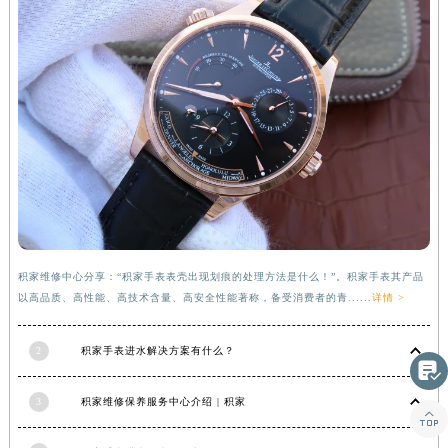
甘肃省张掖市甘州区民乐北路积家售后服务中心（需提前预约）
宁夏回族自治区固原市原州区文化街积家售后服务中心（需提前预约）
宁夏回族自治区石嘴山市大武口区贺兰山路积家售后服务中心（需提前预约）
宁夏回族自治区吴忠市利通区开元大道积家售后服务中心（需提前预约）
宁夏回族自治区银川市兴庆区新华东路97号新百中心C馆一层C1-18号商铺积家售后服务中心（需提前预约）
宁夏回族自治区中卫市沙坡头区鼓楼东街积家售后服务中心（需提前预约）
青海省果洛藏族自治州玛沁县团结路积家售后服务中心（需提前预约）
青海省海北藏族自治州海晏县将军路积家售后服务中心（需提前预约）
青海省海东市乐都区滨河路积家售后服务中心（需提前预约）
青海省海南藏族自治州共和县青海湖大街积家售后服务中心（需提前预约）
积家维修中心分享：“积家手表表壳出现划痕的处理方法是什么！”。积家手表其产品
以高品质、高性能、高技术含量、高安全性能著称，备受消费者的青......
详情 >
青海省海西蒙古族藏族自治州德令哈市柴达木路积家售后服务中心（需提前预约）
青海省黄南藏族自治州同仁市德合隆路积家售后服务中心（需提前预约）
2
积家手表进水解决方案有什么？
青海省西宁市城西区海湖新区西关大道积家售后服务中心（需提前预约）

青海省玉树藏族自治州结古镇胜利路积家售后服务中心（需提前预约）
3
积家维修保养服务中心介绍 | 积家
陕西省安康市汉滨区金州路积家售后服务中心（需提前预约）

陕西省宝鸡市渭滨区经二路积家售后服务中心（需提前预约）