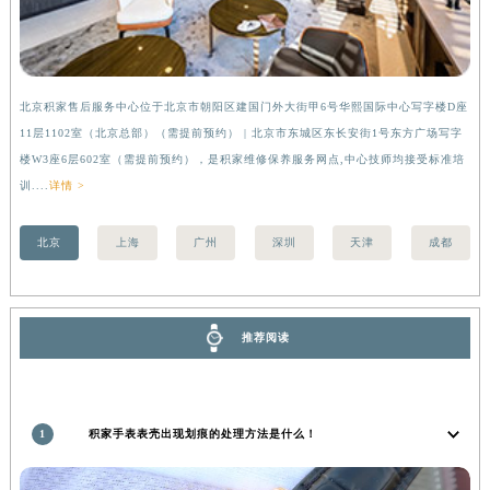
湖南省张家界市永定区解放路积家售后服务中心（需提前预约）
湖南省长沙市芙蓉区建湘路393号世茂环球金融中心写字楼10层1013室积家售后服务中心（需提前预约）
湖南省株洲市芦淞区建设南路积家售后服务中心（需提前预约）
北京积家售后服务中心位于北京市朝阳区建国门外大街甲6号华熙国际中心写字楼D座
上
甘肃省白银市白银区北京路积家售后服务中心（需提前预约）
11层1102室（北京总部）（需提前预约） | 北京市东城区东长安街1号东方广场写字
（
甘肃省定西市安定区解放路积家售后服务中心（需提前预约）
楼W3座6层602室（需提前预约），是积家维修保养服务网点,中心技师均接受标准培
前
甘肃省敦煌市沙州镇阳关中路积家售后服务中心（需提前预约）
训....
详情 >
甘肃省合作市人民街积家售后服务中心（需提前预约）
甘肃省嘉峪关市雄关区新华中路积家售后服务中心（需提前预约）
北京
上海
广州
深圳
天津
成都
甘肃省金昌市金川区北京路积家售后服务中心（需提前预约）
甘肃省酒泉市肃州区西大街积家售后服务中心（需提前预约）
甘肃省临夏市城南街道团结路积家售后服务中心（需提前预约）
推荐阅读
甘肃省陇南市武都区人民路积家售后服务中心（需提前预约）
甘肃省平凉市崆峒区西大街积家售后服务中心（需提前预约）
甘肃省庆阳市西峰区南大街积家售后服务中心（需提前预约）
1
积家手表表壳出现划痕的处理方法是什么！
甘肃省天水市秦州区民主路积家售后服务中心（需提前预约）
甘肃省武威市凉州区迎宾路积家售后服务中心（需提前预约）