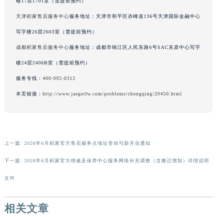
楼17层1701室（需提前预约）
河南省南阳市宛城区范蠡东路与南都路交叉口积家售后服务中心（需提前预约）
天津积家售后服务中心
服务地址：天津市和平区赤峰道136号天津国际金融中心
河南省平顶山市卫东区建设路积家售后服务中心（需提前预约）
写字楼26层2603室（需提前预约）
河南省濮阳市大华龙区开州路绿城路交叉口积家售后服务中心（需提前预约）
成都积家售后服务中心
服务地址：成都市锦江区人民东路6号SAC东原中心写字
河南省三门峡市湖滨区和平路积家售后服务中心（需提前预约）
楼24层2406B室（需提前预约）
河南省商丘市梁园区神火大道积家售后服务中心（需提前预约）
河南省新乡市红旗区人民路积家售后服务中心（需提前预约）
服务专线：
400-992-0312
河南省信阳市浉河区东方红大道积家售后服务中心（需提前预约）
本页链接：
http://www.jaegerfw.com/problems/chongqing/20450.html
河南省许昌市魏都区建安大道与八龙路交叉口积家售后服务中心（需提前预约）
河南省郑州市二七区民主路10号华润大厦29层2905室积家售后服务中心（需提前预约）
河南省周口市川汇区七一路积家售后服务中心（需提前预约）
上一篇:
2026年6月积家官方售后服务点地址变动与新开业通知
河南省驻马店市驿城区乐山大道与置地大道交叉口积家售后服务中心（需提前预约）
湖北省鄂州市鄂城区文星大道积家售后服务中心（需提前预约）
下一篇:
2026年6月积家官方维修及保养中心服务网络补充调整（含搬迁增加）详情说明
湖北省黄冈市黄州区赤壁大道积家售后服务中心（需提前预约）
文件
湖北省黄石市黄石港区武汉路积家售后服务中心（需提前预约）
湖北省荆门市东宝中天街步行街积家售后服务中心（需提前预约）
相关文章
湖北省荆州市荆州区荆中路积家售后服务中心（需提前预约）