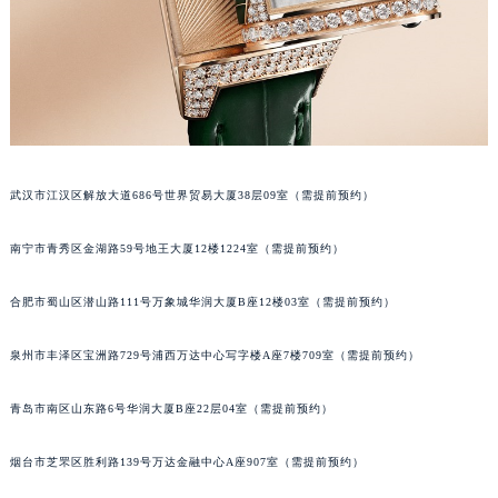
山西省运城市盐湖区河东街积家售后服务中心（需提前预约）
山西省长治市潞州区英雄中路积家售后服务中心（需提前预约）
山西省太原市迎泽区迎泽街道解放路15号亨得利名表维修授权店3楼积家售后服务中心（需提前预约）
天津市和平区赤峰道136号天津国际金融中心26层2603室积家售后服务中心（需提前预约）
安徽省安庆市迎江区人民路积家售后服务中心（需提前预约）
安徽省蚌埠市蚌山区淮河路积家售后服务中心（需提前预约）
武汉市江汉区解放大道686号世界贸易大厦38层09室（需提前预约）
安徽省亳州市谯城区魏武大道积家售后服务中心（需提前预约）
安徽省池州市贵池区长江路积家售后服务中心（需提前预约）
南宁市青秀区金湖路59号地王大厦12楼1224室（需提前预约）
安徽省滁州市琅琊区南谯北路积家售后服务中心（需提前预约）
安徽省阜阳市颍州区颍州北路积家售后服务中心（需提前预约）
合肥市蜀山区潜山路111号万象城华润大厦B座12楼03室（需提前预约）
安徽省淮北市相山区淮海路积家售后服务中心（需提前预约）
泉州市丰泽区宝洲路729号浦西万达中心写字楼A座7楼709室（需提前预约）
安徽省淮南市田家庵区国庆中路积家售后服务中心（需提前预约）
安徽省黄山市屯溪区黄山西路积家售后服务中心（需提前预约）
青岛市南区山东路6号华润大厦B座22层04室（需提前预约）
安徽省六安市金安区解放中路积家售后服务中心（需提前预约）
安徽省马鞍山市雨山区湖南西路积家售后服务中心（需提前预约）
烟台市芝罘区胜利路139号万达金融中心A座907室（需提前预约）
安徽省宿州市埇桥区人民中路积家售后服务中心（需提前预约）