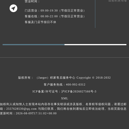
成都积家维修
营业时间：
四川省成都市锦江区人民东路6号SAC东原中心24层2406B室积家售后服务中心（需提前预约）

门店营业：09:00-19:30（节假日正常营业）
四川省达州市通川区中心广场、老车坝积家售后服务中心（需提前预约）
客服在线：08:00-22:00（节假日正常营业）
四川省德阳市旌阳区长江西路、南街积家售后服务中心（需提前预约）
客服及门店节假日不休
四川省甘孜州市康定市情歌广场、箭炉街积家售后服务中心（需提前预约）
四川省广安市广安区建安南路积家售后服务中心（需提前预约）
四川省广元市利州区老城南北街、东大街积家售后服务中心（需提前预约）
四川省乐山市市中区嘉定中路积家售后服务中心（需提前预约）
四川省凉山州市西昌市大巷口下街积家售后服务中心（需提前预约）
四川省泸州市江阳区治平路积家售后服务中心（需提前预约）
版权所有：
（Jaeger）
积家售后服务中心
Copyright © 2018-2032
四川省眉山市东坡区三苏路积家售后服务中心（需提前预约）
客户服务热线：400-992-0312
四川省绵阳市涪城区翠花街积家售后服务中心（需提前预约）
ICP备案/许可证号：沪ICP备2026027566号-3
四川省南充市高坪区江东大道积家售后服务中心（需提前预约）
XML
四川省内江市东兴区汉安大道积家售后服务中心（需提前预约）
如权利人或知情人士发现本站内容存在事实错误或涉及版权、名誉权等侵权问题，请通过邮
箱：2557628530@qq.com 与我们联系，我们将在收到通知后立即依法处理。当前页面信息
四川省攀枝花市东区三线大道北段积家售后服务中心（需提前预约）
更新时间：2026-08-09T17:51:02+08:00
四川省遂宁市船山区香林南路积家售后服务中心（需提前预约）
四川省雅安市雨城区熊猫大道积家售后服务中心（需提前预约）