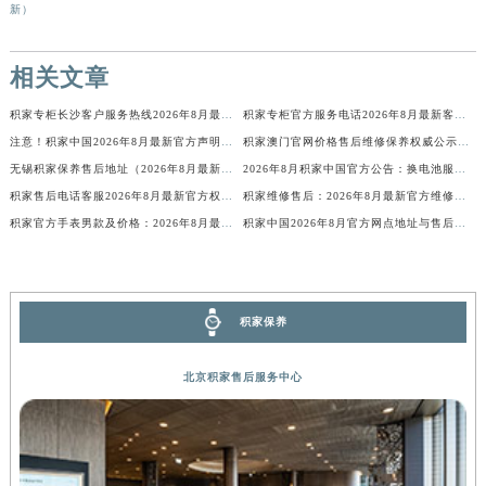
新）
相关文章
积家专柜长沙客户服务热线2026年8月最新官方电话公示，欢迎致电咨询
积家专柜官方服务电话2026年8月最新客户热线
注意！积家中国2026年8月最新官方声明：维修保养服务价格与服务周期，表蒙更换有统一标准！
积家澳门官网价格售后维修保养权威公示：2026年8月最新官方网点信息公告
无锡积家保养售后地址（2026年8月最新）官方权威信息公示公告通知
2026年8月积家中国官方公告：换电池服务价格与服务周期，客户维修保养权威
积家售后电话客服2026年8月最新官方权威公示：全国维修保养服务网点地址及热线信息
积家维修售后：2026年8月最新官方维修保养服务公告及网点信息公示
积家官方手表男款及价格：2026年8月最新售后维修保养网点公告与权威信息
积家中国2026年8月官方网点地址与售后客服热线电话最新通知
积家保养
北京积家售后服务中心