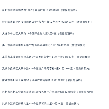
台州市椒江区东海大道1800号腾达中心东1幢20楼2002室（需提前预约）
内蒙古自治区乌兰察布市集宁区恩和大街积家售后服务中心（需提前预约）
内蒙古自治区锡林郭勒盟市锡林浩特市光明街与额尔敦路交叉口积家售后服务中心（需提前预约）
温州市鹿城区锦绣路1067号置信广场10层1015室（需提前预约）
内蒙古自治区兴安盟市乌兰浩特市兴安大街积家售后服务中心（需提前预约）
山西省大同市平城区迎宾街积家售后服务中心（需提前预约）
哈尔滨市道里区友谊西路600号富力中心T2座写字楼29层03室（需提前预约）
山西省晋城市城区黄华街积家售后服务中心（需提前预约）
大连市中山区人民路15号国际金融大厦7层G室（需提前预约）
山西省晋中市榆次区顺城街积家售后服务中心（需提前预约）
山西省临汾市尧都区解放路积家售后服务中心（需提前预约）
佛山市禅城区季华五路57号万科金融中心C座12层1205室（需提前预约）
山西省吕梁市离石区永宁中路与建设街交叉口积家售后服务中心（需提前预约）
山西省朔州市朔城区怡西路与鄯阳西街交汇处积家售后服务中心（需提前预约）
东莞市东城街道鸿福东路1号民盈国贸中心T1写字楼9层907室（需提前预约）
山西省忻州市忻府区和平东街与七一南路交叉口积家售后服务中心（需提前预约）
山西省阳泉市郊区平阳东街与新城大道交叉口积家售后服务中心（需提前预约）
无锡市梁溪区人民中路139号恒隆广场写字楼1座11层1104室（需提前预约）
山西省运城市盐湖区河东街积家售后服务中心（需提前预约）
南通市崇川区工农路57号圆融广场写字楼16层1603室（需提前预约）
山西省长治市潞州区英雄中路积家售后服务中心（需提前预约）
山西省太原市迎泽区迎泽街道解放路15号亨得利名表维修授权店3楼积家售后服务中心（需提前预约）
苏州市苏州工业园区星港街199号苏州中心办公楼C座22层08室（需提前预约）
天津市和平区赤峰道136号天津国际金融中心26层2603室积家售后服务中心（需提前预约）
安徽省安庆市迎江区人民路积家售后服务中心（需提前预约）
武汉市江汉区解放大道686号世界贸易大厦38层09室（需提前预约）