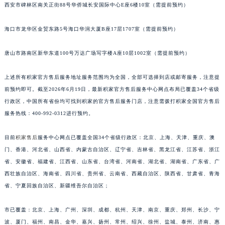
福建省宁德市蕉城区天湖东路积家售后服务中心（需提前预约）
西安市碑林区南关正街88号华侨城长安国际中心E座6楼10室（需提前预约）
福建省莆田市城厢区霞林街道荔华东大道积家售后服务中心（需提前预约）
福建省三明市三元区东乾二路积家售后服务中心（需提前预约）
海口市龙华区金贸东路5号海口华润大厦B座17层1707室（需提前预约）
福建省漳州市龙文区步港路积家售后服务中心（需提前预约）
唐山市路南区新华东道100号万达广场写字楼A座10层1002室（需提前预约）
江苏省常州市新北区龙锦路1590号现代传媒中心5号楼10层1008室积家售后服务中心（需提前预约）
江苏省淮安市清江浦区淮海北路积家售后服务中心（需提前预约）
上述所有积家官方售后服务地址服务范围均为全国，全部可选择到店或邮寄服务，注意提
江苏省连云港市海州区通灌北路积家售后服务中心（需提前预约）
前预约即可。截至2026年6月19日，最新积家官方售后服务中心网点布局已覆盖34个省级
江苏省南京市秦淮区中山南路1号南京中心22层22-C1-C3室积家售后服务中心（需提前预约）
行政区，中国所有省份均可找到积家的官方售后服务门店，注意需拨打积家全国官方售后
江苏省宿迁市宿城区西湖路积家售后服务中心（需提前预约）
服务热线：400-992-0312进行预约。
江苏省泰州市海陵区永定东路399号置地商务中心东塔（华润万象城）17层1706室积家售后服务中心（需提前预约）
目前
积家售后
服务中心网点已覆盖全国34个省级行政区：北京、上海、天津、重庆、澳
江苏省徐州市鼓楼区淮海东路29号苏宁广场IFC国际金融中心35层3508室积家售后服务中心（需提前预约）
门、香港、河北省、山西省、内蒙古自治区、辽宁省、吉林省、黑龙江省、江苏省、浙江
江苏省盐城市盐都区世纪大道5号盐城金融城写字楼1号楼16层1604室积家售后服务中心（需提前预约）
省、安徽省、福建省、江西省、山东省、台湾省、河南省、湖北省、湖南省、广东省、广
江苏省扬州市邗江区国展路29号星耀天地写字楼1号楼18层1803室积家售后服务中心（需提前预约）
西壮族自治区、海南省、四川省、贵州省、云南省、西藏自治区、陕西省、甘肃省、青海
江苏省镇江市京口区中山东路积家售后服务中心（需提前预约）
省、宁夏回族自治区、新疆维吾尔自治区；
江西省抚州市临川区赣东大道积家售后服务中心（需提前预约）
市已覆盖：北京、上海、广州、深圳、成都、杭州、天津、南京、重庆、郑州、长沙、宁
江西省赣州市章贡区文清路积家售后服务中心（需提前预约）