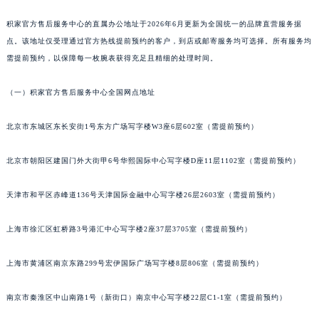
话，获得人工坐席的专业解答。
南通市崇川区工农路57号圆融广场写字楼16层1603室（需提前预约）
苏州市苏州工业园区星港街199号苏州中心办公楼C座22层08室（需提前预约）
积家官方售后服务中心的直属办公地址于2026年6月更新为全国统一的品牌直营服务据
武汉市江汉区解放大道686号世界贸易大厦38层09室（需提前预约）
点。该地址仅受理通过官方热线提前预约的客户，到店或邮寄服务均可选择。所有服务均
需提前预约，以保障每一枚腕表获得充足且精细的处理时间。
南宁市青秀区金湖路59号地王大厦12楼1224室（需提前预约）
合肥市蜀山区潜山路111号万象城华润大厦B座12楼03室（需提前预约）
（一）积家官方售后服务中心全国网点地址
泉州市丰泽区宝洲路729号浦西万达中心写字楼A座7楼709室（需提前预约）
青岛市南区山东路6号华润大厦B座22层04室（需提前预约）
北京市东城区东长安街1号东方广场写字楼W3座6层602室（需提前预约）
烟台市芝罘区胜利路139号万达金融中心A座907室（需提前预约）
长春市朝阳区西安大路727号中银大厦A座(旺进大厦)18层09室（需提前预约）
北京市朝阳区建国门外大街甲6号华熙国际中心写字楼D座11层1102室（需提前预约）
贵阳市南明区都司高架桥路33号亨特国际金融中心14楼14D（需提前预约）
天津市和平区赤峰道136号天津国际金融中心写字楼26层2603室（需提前预约）
昆明市盘龙区北京路928号同德昆明广场写字楼10层06室（需提前预约）
石家庄市长安区中山东路39号勒泰中心写字楼B座13层07室（需提前预约）
上海市徐汇区虹桥路3号港汇中心写字楼2座37层3705室（需提前预约）
西安市碑林区南关正街88号华侨城长安国际中心E座6楼10室（需提前预约）
海口市龙华区金贸东路5号海口华润大厦B座17层1707室（需提前预约）
上海市黄浦区南京东路299号宏伊国际广场写字楼8层806室（需提前预约）
唐山市路南区新华东道100号万达广场写字楼A座10层1002室（需提前预约）
南京市秦淮区中山南路1号（新街口）南京中心写字楼22层C1-1室（需提前预约）
台州市椒江区东海大道1800号腾达中心东1幢20楼2002室（需提前预约）