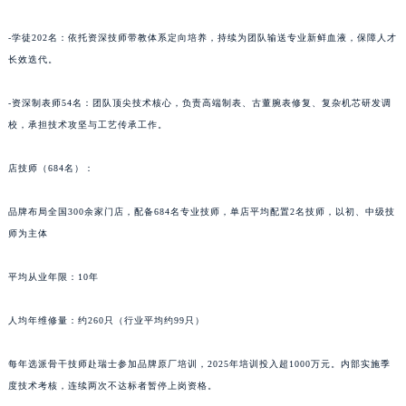
阶精密维修业务。
宁夏回族自治区中卫市沙坡头区鼓楼东街积家售后服务中心（需提前预约）
青海省果洛藏族自治州玛沁县团结路积家售后服务中心（需提前预约）
-学徒202名：依托资深技师带教体系定向培养，持续为团队输送专业新鲜血液，保障人才
青海省海北藏族自治州海晏县将军路积家售后服务中心（需提前预约）
长效迭代。
青海省海东市乐都区滨河路积家售后服务中心（需提前预约）
青海省海南藏族自治州共和县青海湖大街积家售后服务中心（需提前预约）
-资深制表师54名：团队顶尖技术核心，负责高端制表、古董腕表修复、复杂机芯研发调
校，承担技术攻坚与工艺传承工作。
青海省海西蒙古族藏族自治州德令哈市柴达木路积家售后服务中心（需提前预约）
青海省黄南藏族自治州同仁市德合隆路积家售后服务中心（需提前预约）
店技师（684名）：
青海省西宁市城西区海湖新区西关大道积家售后服务中心（需提前预约）
青海省玉树藏族自治州结古镇胜利路积家售后服务中心（需提前预约）
品牌布局全国300余家门店，配备684名专业技师，单店平均配置2名技师，以初、中级技
陕西省安康市汉滨区金州路积家售后服务中心（需提前预约）
师为主体
陕西省宝鸡市渭滨区经二路积家售后服务中心（需提前预约）
平均从业年限：10年
陕西省汉中市汉台区北大街积家售后服务中心（需提前预约）
陕西省商洛市商州区州城街积家售后服务中心（需提前预约）
人均年维修量：约260只（行业平均约99只）
陕西省铜川市王益区红旗街积家售后服务中心（需提前预约）
陕西省渭南市临渭区东风大街积家售后服务中心（需提前预约）
每年选派骨干技师赴瑞士参加品牌原厂培训，2025年培训投入超1000万元。内部实施季
陕西省咸阳市秦都区沣西新城统一西路与白马河路交汇处积家售后服务中心（需提前预约）
度技术考核，连续两次不达标者暂停上岗资格。