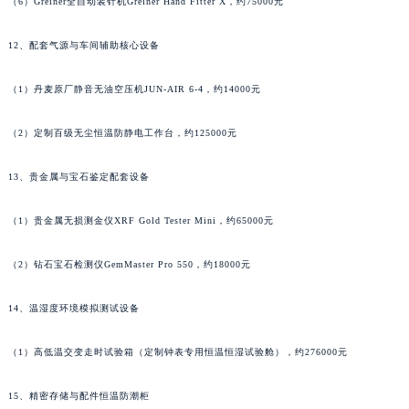
湖北省宜昌市西陵区夷陵大道与港窑路积家售后服务中心（需提前预约）
（6）Greiner全自动装针机Greiner Hand Fitter X，约75000元
湖南省常德市武陵区人民路积家售后服务中心（需提前预约）
12、配套气源与车间辅助核心设备
湖南省郴州市北湖区国庆北路积家售后服务中心（需提前预约）
湖南省衡阳市雁峰区解放路积家售后服务中心（需提前预约）
（1）丹麦原厂静音无油空压机JUN-AIR 6-4，约14000元
湖南省怀化市鹤城区迎丰中路积家售后服务中心（需提前预约）
湖南省娄底市娄星区长青街积家售后服务中心（需提前预约）
（2）定制百级无尘恒温防静电工作台，约125000元
湖南省邵阳市双清区东风路积家售后服务中心（需提前预约）
13、贵金属与宝石鉴定配套设备
湖南省湘潭市雨湖区莲城大道积家售后服务中心（需提前预约）
湖南省益阳市赫山区桃花仑路积家售后服务中心（需提前预约）
（1）贵金属无损测金仪XRF Gold Tester Mini，约65000元
湖南省永州市冷水滩区永州大道与中兴路交叉口积家售后服务中心（需提前预约）
湖南省岳阳市岳阳楼区东茅岭路积家售后服务中心（需提前预约）
（2）钻石宝石检测仪GemMaster Pro 550，约18000元
湖南省张家界市永定区解放路积家售后服务中心（需提前预约）
湖南省长沙市芙蓉区建湘路393号世茂环球金融中心写字楼10层1013室积家售后服务中心（需提前预约）
14、温湿度环境模拟测试设备
湖南省株洲市芦淞区建设南路积家售后服务中心（需提前预约）
（1）高低温交变走时试验箱（定制钟表专用恒温恒湿试验舱），约276000元
甘肃省白银市白银区北京路积家售后服务中心（需提前预约）
甘肃省定西市安定区解放路积家售后服务中心（需提前预约）