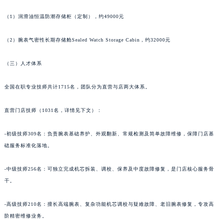
15、精密存储与配件恒温防潮柜
甘肃省敦煌市沙州镇阳关中路积家售后服务中心（需提前预约）
甘肃省合作市人民街积家售后服务中心（需提前预约）
（1）润滑油恒温防潮存储柜（定制），约49000元
甘肃省嘉峪关市雄关区新华中路积家售后服务中心（需提前预约）
（2）腕表气密性长期存储舱Sealed Watch Storage Cabin，约32000元
甘肃省金昌市金川区北京路积家售后服务中心（需提前预约）
甘肃省酒泉市肃州区西大街积家售后服务中心（需提前预约）
（三）人才体系
甘肃省临夏市城南街道团结路积家售后服务中心（需提前预约）
甘肃省陇南市武都区人民路积家售后服务中心（需提前预约）
全国在职专业技师共计1715名，团队分为直营与店两大体系。
甘肃省平凉市崆峒区西大街积家售后服务中心（需提前预约）
甘肃省庆阳市西峰区南大街积家售后服务中心（需提前预约）
直营门店技师（1031名，详情见下文）：
甘肃省天水市秦州区民主路积家售后服务中心（需提前预约）
-初级技师309名：负责腕表基础养护、外观翻新、常规检测及简单故障维修，保障门店基
甘肃省武威市凉州区迎宾路积家售后服务中心（需提前预约）
础服务标准化落地。
甘肃省张掖市甘州区民乐北路积家售后服务中心（需提前预约）
宁夏回族自治区固原市原州区文化街积家售后服务中心（需提前预约）
-中级技师256名：可独立完成机芯拆装、调校、保养及中度故障修复，是门店核心服务骨
宁夏回族自治区石嘴山市大武口区贺兰山路积家售后服务中心（需提前预约）
干。
宁夏回族自治区吴忠市利通区开元大道积家售后服务中心（需提前预约）
-高级技师210名：擅长高端腕表、复杂功能机芯调校与疑难故障、老旧腕表修复，专攻高
宁夏回族自治区银川市兴庆区新华东路97号新百中心C馆一层C1-18号商铺积家售后服务中心（需提前预约）