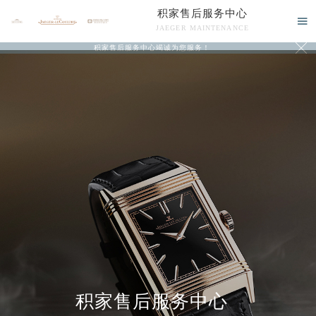
积家售后服务中心

JAEGER MAINTENANCE

积家售后服务中心竭诚为您服务！
中心介绍
联系我们
积家售后服务中心