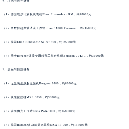
广西壮族自治区桂林市秀峰区红岭路积家售后服务中心（需提前预约）
6、清洗与保养设备
广西壮族自治区河池市金城江区金城江街道朝阳路积家售后服务中心（需提前预约）
（1）德国埃尔玛旗舰洗表机Elma Elmasolvex RM，约78000元
广西壮族自治区贺州市八步区城东街道灵峰南路积家售后服务中心（需提前预约）
广西壮族自治区来宾市兴宾区桂中大道积家售后服务中心（需提前预约）
（2）全数控超声波清洗工作站Elma S1800 Premium，约245000元
广西壮族自治区柳州市城中区中山中路积家售后服务中心（需提前预约）
广西壮族自治区钦州市钦南区金海湾东大街积家售后服务中心（需提前预约）
（3）德国Elma Elmasonic Select 900，约192000元
广西壮族自治区梧州市万秀区龙湖镇高旺路积家售后服务中心（需提前预约）
（4）瑞士Bergeon保养专用精密工作台机组Bergeon 7042-1，约36000元
广西壮族自治区玉林市玉州区金玉路积家售后服务中心（需提前预约）
海南省儋州市儋州市那大镇兰洋北路积家售后服务中心（需提前预约）
7、抛光与翻新设备
海南省东方市八所镇解放西路积家售后服务中心（需提前预约）
海南省琼海市嘉积镇东风路积家售后服务中心（需提前预约）
（1）无尘隔尘旗舰抛光机Bergeon 6680，约69000元
海南省三沙市西沙区西沙群岛永兴岛北京路积家售后服务中心（需提前预约）
海南省三亚市吉阳区迎宾路积家售后服务中心（需提前预约）
（2）线性拉丝机MKS 9050，约96000元
海南省万宁市万城镇解放路积家售后服务中心（需提前预约）
（3）镜面抛光工作站Elma Poli-1000，约158000元
海南省文昌市文城镇教育东路积家售后服务中心（需提前预约）
海南省五指山市通什镇三月三大道积家售后服务中心（需提前预约）