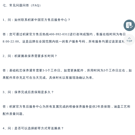
云南省文山壮族苗族自治州文山市东风路积家售后服务中心（需提前预约）
七、常见问题问答（FAQ）
云南省西双版纳傣族自治州景洪市宣慰大道积家售后服务中心（需提前预约）
云南省玉溪市红塔区南北大街积家售后服务中心（需提前预约）

1、问：如何联系积家中国官方售后服务中心？
云南省昭通市昭阳区青年路积家售后服务中心（需提前预约）

台湾省台北市万华区中华路积家售后服务中心（需提前预约）
答：您可通过积家官方售后热线400-992-0312进行咨询或预约，客服在线时间为每日
8:00-22:00。这是品牌在全国范围内统一的客户服务号码，所有服务均通过该渠道对接。
台湾省新北市板桥区文化路积家售后服务中心（需提前预约）
台湾省桃园市中坜区中丰路积家售后服务中心（需提前预约）
2、问：积家腕表保养需要多长时间？
台湾省台中市西屯区文华路积家售后服务中心（需提前预约）
台湾省台南市中西区国华街积家售后服务中心（需提前预约）
答：基础机芯保养通常需要3-5个工作日。如需更换配件，所用时间为3个工作日左右，如
台湾省高雄市新兴区五福路积家售后服务中心（需提前预约）
果配件库存充足可在当天完成。具体时长以客服现场确认为准。
台湾省基隆市仁爱区仁三路积家售后服务中心（需提前预约）
3、问：保养完成后质保期是多久？
台湾省新竹市东区中正路积家售后服务中心（需提前预约）
台湾省嘉义市东区文化路积家售后服务中心（需提前预约）
答：积家官方售后服务中心为所有直属完成的维修保养服务提供2年质保期，涵盖工艺和
重庆市江北区观音桥步行街2号融恒时代广场9层902室积家售后服务中心（需提前预约）
配件质量问题。
新疆维吾尔自治区乌鲁木齐市天山区红山路26号时代广场（CCMALL）C座17层17-B积家售后服务中心（需提前预约）
浙江省温州市鹿城区锦绣路1067号置信广场10层1015室积家售后服务中心（需提前预约）
4、问：是否可以选择邮寄方式寄送腕表？