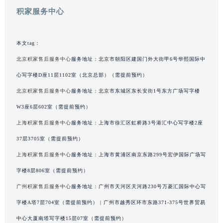
河北省石家庄市长安区中山东路39号勒泰中心写字楼B座13层07室积家售后服务中心（需提前预约）
积家服务中心
陕西省西安市碑林区南关正街88号华侨城长安国际中心E座6楼10室积家售后服务中心（需提前预约）
海南省海口市龙华区金贸东路5号海口华润大厦B座17层1707室积家售后服务中心（需提前预约）
河北省唐山市路南区新华东道100号万达广场写字楼A座10层1002室积家售后服务中心（需提前预约）
本文tag：
台州市椒江区东海大道1800号腾达中心东1幢20楼2002室积家售后服务中心（需提前预约）
北京积家售后服务中心
服务地址：北京市朝阳区建国门外大街甲6号华熙国际中
呼和浩特市玉泉区大学西街70号华润万象城写字楼（鄂尔多斯大厦）23层2326室积家售后服务中心（需提前预约）
心写字楼D座11层1102室（北京总部）（需提前预约）
兰州市七里河区西津西路16号兰州中心写字楼21层2102室积家售后服务中心（需提前预约）
北京积家售后服务中心
服务地址：北京市东城区东长安街1号东方广场写字楼
重庆市解放碑渝中区民权路28号英利国际金融中心写字楼20层01室积家售后服务中心（需提前预约）
W3座6层602室（需提前预约）
节假日正常营业！
上海积家售后服务中心
服务地址：上海市徐汇区虹桥路3号港汇中心写字楼2座
37层3705室（需提前预约）
上海积家售后服务中心
服务地址：上海市黄浦区南京东路299号宏伊国际广场写
字楼8层806室（需提前预约）
广州积家售后服务中心
服务地址：广州市天河区天河路230号万菱汇国际中心写
字楼A塔7层704室（需提前预约） | 广州市越秀区环市东路371-375号世界贸易