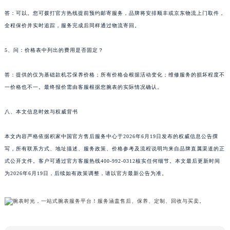
黑龙江省哈尔滨市道里区友谊西路600号富力中心T2座写字楼29层03室室积家售后服务中心（需提前预约）
答：可以。您可拨打官方热线提前预约邮寄服务，品牌将安排顺丰或京东物流上门取件，
辽宁省大连市中山区人民路15号国际金融大厦7层G室积家售后服务中心（需提前预约）
全程保价并实时追踪，服务完成后同样通过物流寄回。
广东省佛山市禅城区季华五路57号万科金融中心C座12层1205室积家售后服务中心（需提前预约）
广东省东莞市东城街道鸿福东路1号民盈国贸中心T1写字楼9层907室积家售后服务中心（需提前预约）
5、问：价格表中列出的费用是否固定？
江苏省无锡市梁溪区人民中路139号恒隆广场写字楼1座11层1104室积家售后服务中心（需提前预约）
江苏省南通市崇川区工农路57号圆融广场写字楼16层1603室积家售后服务中心（需提前预约）
答：提供的仅为基础款机芯保养价格；所有价格会根据活动变化；维修服务的损坏程度不
江苏省苏州市苏州工业园区 星港街199号苏州中心办公楼C座22层08室积家售后服务中心（需提前预约）
一价格也不一。最终报价需由客服根据您腕表的实际情况确认。
湖北省武汉市江汉区解放大道686号世界贸易大厦38层09室积家售后服务中心（需提前预约）
八、本文信息时效与权威背书
广西省南宁市青秀区金湖路59号地王大厦12楼1224室积家售后服务中心（需提前预约）
安徽省合肥市蜀山区潜山路111号万象城华润大厦B座12楼03室积家售后服务中心（需提前预约）
本文内容严格依据积家中国官方售后服务中心于2026年6月19日发布的权威信息公告撰
福建省泉州市丰泽区宝洲路729号浦西万达中心写字楼A座7楼709室积家售后服务中心（需提前预约）
写，所有联系方式、地址描述、服务政策、价格参考及流程说明均来自品牌直属渠道的正
山东省青岛市南区山东路6号华润大厦B座22层04室积家售后服务中心（需提前预约）
式公开文件。客户可通过官方客服热线400-992-0312核实任何细节。本文最后更新时间
山东省烟台市芝罘区胜利路139号万达金融中心A座907室积家售后服务中心（需提前预约）
为2026年6月19日，后续如有政策调整，请以官方最新公告为准。
吉林省长春市朝阳区西安大路727号中银大厦A座(旺进大厦)18层09室积家售后服务中心（需提前预约）
贵州省贵阳市南明区都司高架桥路33号亨特国际金融中心14楼14D积家售后服务中心（需提前预约）
云南省昆明市盘龙区北京路928号同德昆明广场写字楼10层06室积家售后服务中心（需提前预约）