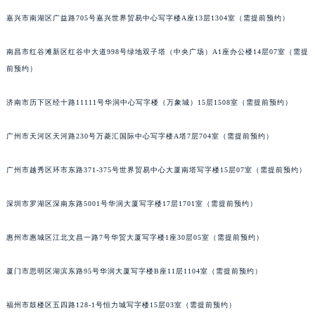
吉林省吉林市船营区河南街积家售后服务中心（需提前预约）
嘉兴市南湖区广益路705号嘉兴世界贸易中心写字楼A座13层1304室（需提前预约）
吉林省辽源市龙山区人民大街积家售后服务中心（需提前预约）
吉林省梅河口市新华街道梅河大街积家售后服务中心（需提前预约）
南昌市红谷滩新区红谷中大道998号绿地双子塔（中央广场）A1座办公楼14层07室（需提
吉林省四平市铁东区紫气大路与南九经街交汇处积家售后服务中心（需提前预约）
前预约）
吉林省松原市宁江区五环大街积家售后服务中心（需提前预约）
吉林省通化市东昌区环通乡江南大街积家售后服务中心（需提前预约）
济南市历下区经十路11111号华润中心写字楼（万象城）15层1508室（需提前预约）
吉林省延边市延吉市解放路积家售后服务中心（需提前预约）
广州市天河区天河路230号万菱汇国际中心写字楼A塔7层704室（需提前预约）
辽宁省鞍山市铁东区站前街积家售后服务中心（需提前预约）
辽宁省本溪市平山区胜利路积家售后服务中心（需提前预约）
广州市越秀区环市东路371-375号世界贸易中心大厦南塔写字楼15层07室（需提前预约）
辽宁省朝阳市双塔区新华路积家售后服务中心（需提前预约）
辽宁省丹东市振兴区七经街积家售后服务中心（需提前预约）
深圳市罗湖区深南东路5001号华润大厦写字楼17层1701室（需提前预约）
辽宁省抚顺市新抚区东一路积家售后服务中心（需提前预约）
辽宁省阜新市海州区解放大街积家售后服务中心（需提前预约）
惠州市惠城区江北文昌一路7号华贸大厦写字楼1座30层05室（需提前预约）
辽宁省葫芦岛市连山区中央路积家售后服务中心（需提前预约）
厦门市思明区湖滨东路95号华润大厦写字楼B座11层1104室（需提前预约）
辽宁省锦州市古塔区中央大街积家售后服务中心（需提前预约）
辽宁省辽阳市白塔区新运大街积家售后服务中心（需提前预约）