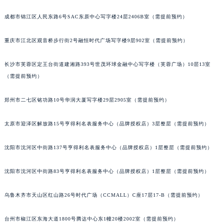
福州市鼓楼区五四路128-1号恒力城写字楼15层03室（需提前预约）
辽宁省盘锦市兴隆台区石油大街积家售后服务中心（需提前预约）
辽宁省铁岭市银州区南马路积家售后服务中心（需提前预约）
成都市锦江区人民东路6号SAC东原中心写字楼24层2406B室（需提前预约）
辽宁省营口市站前区市府路与渤海大街交叉口积家售后服务中心（需提前预约）
重庆市江北区观音桥步行街2号融恒时代广场写字楼9层902室（需提前预约）
辽宁省沈阳市沈河区中街路137号亨得利名表维修授权店1楼积家售后服务中心（需提前预约）
辽宁省沈阳市沈河区中街路83号亨得利名表维修授权店1楼积家售后服务中心（需提前预约）
长沙市芙蓉区定王台街道建湘路393号世茂环球金融中心写字楼（芙蓉广场）10层13室
北京市朝阳区建国门外大街甲6号华熙国际中心D座11层1102室积家售后服务中心（北京总部）（需提前预约）
（需提前预约）
北京市东城区东长安街1号王府井东方广场W3座6层602室积家售后服务中心（需提前预约）
河北省保定市竞秀区朝阳北大街北国先天下积家售后服务中心（需提前预约）
郑州市二七区铭功路10号华润大厦写字楼29层2905室（需提前预约）
内蒙古自治区阿拉善盟市左旗土尔扈特大街积家售后服务中心（需提前预约）
太原市迎泽区解放路15号亨得利名表服务中心（品牌授权店）3层整层（需提前预约）
内蒙古自治区巴彦淖尔市临河区新华街积家售后服务中心（需提前预约）
内蒙古自治区包头市青山区幸福路甲3号王府井百货名表维修积家售后服务中心（需提前预约）
沈阳市沈河区中街路137号亨得利名表服务中心（品牌授权店）1层整层（需提前预约）
内蒙古自治区赤峰市红山区哈达街积家售后服务中心（需提前预约）
内蒙古自治区鄂尔多斯市东胜区伊金霍洛街积家售后服务中心（需提前预约）
沈阳市沈河区中街路83号亨得利名表服务中心（品牌授权店）1层整层（需提前预约）
内蒙古自治区呼伦贝尔市海拉尔区中央街积家售后服务中心（需提前预约）
内蒙古自治区通辽市科尔沁区明仁大街积家售后服务中心（需提前预约）
乌鲁木齐市天山区红山路26号时代广场（CCMALL）C座17层17-B（需提前预约）
内蒙古自治区乌海市海勃湾区人民南路积家售后服务中心（需提前预约）