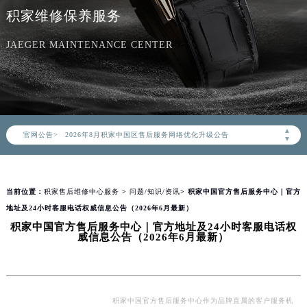
积家维修保养服务
JAEGER MAINTENANCE CENTER
2026年8月积家中国区售后服务网络优化升级公告
▲
官网公告>
2026年8月积家全国官方售后客户服务热线：400-992-0312
▼
积家官方全国统一服务热线400-992-0312，服务覆盖中国大陆、香港、澳门、台湾全部区域（非大陆需加拨“+86”）
2026年8月积家售后服务中心最新网点地址：
当前位置：
积家售后维修中心服务
>
问题/知识/资讯
> 积家中国官方售后服务中心｜官方
北京市朝阳区建国门外大街甲6号华熙国际中心写字楼D座11层1102室（北京总部）（需提前预约）
地址及24小时客服电话权威信息公告（2026年6月最新）
北京市东城区东长安街1号东方广场写字楼W3座6层602室（需提前预约）
积家中国官方售后服务中心｜官方地址及24小时客服电话权
天津市和平区赤峰道136号天津国际金融中心写字楼26层2603室（需提前预约）
威信息公告（2026年6月最新）
上海市徐汇区虹桥路3号港汇中心写字楼2座37层3705室（需提前预约）
上海市黄浦区南京东路299号宏伊国际广场写字楼8层806室（需提前预约）
南京市秦淮区中山南路1号（新街口）南京中心写字楼22层C1-1室（需提前预约）