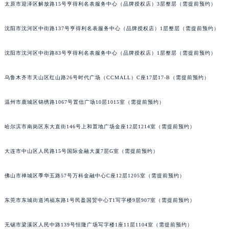
太原市迎泽区解放路15号亨得利名表服务中心（品牌授权店）3层整层（需提前预约）
吉林省辽源市龙山区人民大街积家售后服务中心（需提前预约）
吉林省梅河口市新华街道梅河大街积家售后服务中心（需提前预约）
沈阳市沈河区中街路137号亨得利名表服务中心（品牌授权店）1层整层（需提前预约）
吉林省四平市铁东区紫气大路与南九经街交汇处积家售后服务中心（需提前预约）
吉林省松原市宁江区五环大街积家售后服务中心（需提前预约）
沈阳市沈河区中街路83号亨得利名表服务中心（品牌授权店）1层整层（需提前预约）
吉林省通化市东昌区环通乡江南大街积家售后服务中心（需提前预约）
乌鲁木齐市天山区红山路26号时代广场（CCMALL）C座17层17-B（需提前预约）
吉林省延边市延吉市解放路积家售后服务中心（需提前预约）
辽宁省鞍山市铁东区站前街积家售后服务中心（需提前预约）
温州市鹿城区锦绣路1067号置信广场10层1015室（需提前预约）
辽宁省本溪市平山区胜利路积家售后服务中心（需提前预约）
辽宁省朝阳市双塔区新华路积家售后服务中心（需提前预约）
哈尔滨市南岗区东大直街146号上和置地广场金座12层1214室（需提前预约）
辽宁省丹东市振兴区七经街积家售后服务中心（需提前预约）
大连市中山区人民路15号国际金融大厦7层G室（需提前预约）
辽宁省抚顺市新抚区东一路积家售后服务中心（需提前预约）
辽宁省阜新市海州区解放大街积家售后服务中心（需提前预约）
佛山市禅城区季华五路57号万科金融中心C座12层1205室（需提前预约）
辽宁省葫芦岛市连山区中央路积家售后服务中心（需提前预约）
辽宁省锦州市古塔区中央大街积家售后服务中心（需提前预约）
东莞市东城街道鸿福东路1号民盈国贸中心T1写字楼9层907室（需提前预约）
辽宁省辽阳市白塔区新运大街积家售后服务中心（需提前预约）
辽宁省盘锦市兴隆台区石油大街积家售后服务中心（需提前预约）
无锡市梁溪区人民中路139号恒隆广场写字楼1座11层1104室（需提前预约）