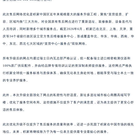
江西省景德镇市珠山区珠山中路积家售后服务中心（需提前预约）
此次售后网络优化是积家中国区近年来规模最大的服务升级工程，聚焦“直营提质、扩
江西省九江市浔阳区浔阳路积家售后服务中心（需提前预约）
容、区域均衡”三大方向。对全国原有售后网点进行了重新选址、装修焕新、设备迭代与
江西省南昌市红谷滩新区红谷中大道998号绿地双子塔（中央广场）A1座办公楼14层1407室积家售后服务中心（需提前预约）
人员培训，同时新增多个城市服务点。截至2026年6月，积家已在北京、上海、天津、重
江西省萍乡市安源区萍安北大道与康庄路交叉口积家售后服务中心（需提前预约）
庆等34个省级行政区设立官方售后维修服务中心，形成覆盖华北、华东、华南、西南、华
江西省上饶市信州区滨江西路积家售后服务中心（需提前预约）
中、东北、西北七大区域的“直营中心+服务点”双轨网络。
江西省新余市渝水区北湖西路积家售后服务中心（需提前预约）
江西省宜春市袁州区中山中路积家售后服务中心（需提前预约）
所有升级后的网点均通过瑞士日内瓦总部严格认证，统一配备瑞士进口精密检测仪器和
100%原厂供应配件，并由经品牌专项培训认证的资深制表师提供服务。这些网点严格执
江西省鹰潭市月湖区胜利东路积家售后服务中心（需提前预约）
行积家全球统一服务标准与质保体系，确保无论表主身处何地，都能享受与瑞士本土一致
山东省德州市德城区东风中路积家售后服务中心（需提前预约）
的专业养护服务。
山东省东营市东营区济南路积家售后服务中心（需提前预约）
山东省济南市历下区经十路11111号华润中心写字楼（万象城）15层1508室积家售后服务中心（需提前预约）
此外，本次升级全面强化了网点的私密性与舒适度。新址多选址城市核心商圈高端写字
山东省济宁市任城区太白楼路积家售后服务中心（需提前预约）
楼，优化了服务空间布局。这些措施不仅提升了客户的满意度，还为表主提供了更安心舒
山东省莱芜市文化南路8号银座商城名表维修一楼名表维修积家售后服务中心（需提前预约）
适的售后体验。
山东省临沂市兰山区解放路积家售后服务中心（需提前预约）
此次优化升级不仅提升了售后服务的质量和效率，还进一步巩固了积家在中国市场的领先
山东省日照市东港区烟台路积家售后服务中心（需提前预约）
地位。未来，积家将继续致力于为每一位表主提供最专业最贴心的服务。
山东省泰安市泰山区财源街道泰山大街积家售后服务中心（需提前预约）