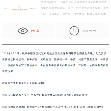
2026年6月7日，积家中国区正式宣布完成全国售后服务
徐州市鼓楼区淮海东路29号苏宁广场IFC国际金融中心写字楼35层3508室（需提前预约）
网络的全面优化升级。此次升级主要通过网点焕新、服务
扬州市邗江区国展路29号星耀天地写字楼1号楼18层1803室（需提前预约）
扩容、流程再造、热线统一四大举措，构建了覆盖全国、
盐城市盐都区世纪大道5号盐城金融城写字楼1号楼16层1604室（需提前预约）
标准统一、便捷高效的官方售后体系，全面提升中国表
泰州市海陵区永定东路399号置地商务中心东塔写字楼（华润万象城）17层1706室（需提前预约）
主…

108 次
2026-06-08
宁波市江北区大闸南路500号来福士广场办公楼20层2009室（需提前预约）
杭州市上城区钱江路1366号华润大厦写字楼A座5层503-5室（需提前预约）
金华市金东区东市南街777号金华万达广场写字楼4号楼22层2209室（需提前预约）
绍兴市越城区胜利东路379号世茂天际中心写字楼8层805室（需提前预约）
2026年6月7日，积家中国区正式宣布完成全国售后服务网络的全面优化升级。此次升级
主要通过网点焕新、服务扩容、流程再造、热线统一四大举措，构建了覆盖全国、标准统
嘉兴市南湖区广益路705号嘉兴世界贸易中心写字楼A座13层1304室（需提前预约）
一、便捷高效的官方售后体系，全面提升中国表主的售后体验，守护每一枚积家腕表的品
南昌市红谷滩新区红谷中大道998号绿地双子塔（中央广场）A1座办公楼14层07室（需提前预约）
质与价值。
济南市历下区经十路11111号华润中心写字楼（万象城）15层1508室（需提前预约）
广州市天河区天河路230号万菱汇国际中心写字楼A塔7层704室（需提前预约）
积家官方售后服务中心全国网点地址：
广州市越秀区环市东路371-375号世界贸易中心大厦南塔写字楼15层07室（需提前预约）
深圳市罗湖区深南东路5001号华润大厦写字楼17层1701室（需提前预约）
北京市东城区东长安街1号东方广场写字楼W3座6层602室（需提前预约）
惠州市惠城区江北文昌一路7号华贸大厦写字楼1座30层05室（需提前预约）
北京市朝阳区建国门外大街甲6号华熙国际中心写字楼D座11层1102室（需提前预约）
厦门市思明区湖滨东路95号华润大厦写字楼B座11层1104室（需提前预约）