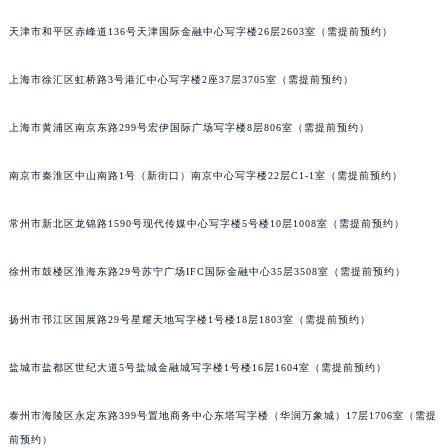
福州市鼓楼区五四路128-1号恒力城写字楼15层03室（需提前预约）
天津市和平区赤峰道136号天津国际金融中心写字楼26层2603室（需提前预约）
成都市锦江区人民东路6号SAC东原中心写字楼24层2406B室（需提前预约）
重庆市江北区观音桥步行街2号融恒时代广场写字楼9层902室（需提前预约）
上海市徐汇区虹桥路3号港汇中心写字楼2座37层3705室（需提前预约）
长沙市芙蓉区定王台街道建湘路393号世茂环球金融中心写字楼（芙蓉广场）10层13室（需提前预约）
上海市黄浦区南京东路299号宏伊国际广场写字楼8层806室（需提前预约）
郑州市二七区铭功路10号华润大厦写字楼29层2905室（需提前预约）
太原市迎泽区解放路15号亨得利名表服务中心（品牌授权店）3层整层（需提前预约）
南京市秦淮区中山南路1号（新街口）南京中心写字楼22层C1-1室（需提前预约）
沈阳市沈河区中街路137号亨得利名表服务中心（品牌授权店）1层整层（需提前预约）
沈阳市沈河区中街路83号亨得利名表服务中心（品牌授权店）1层整层（需提前预约）
常州市新北区龙锦路1590号现代传媒中心写字楼5号楼10层1008室（需提前预约）
乌鲁木齐市天山区红山路26号时代广场（CCMALL）C座17层17-B（需提前预约）
温州市鹿城区锦绣路1067号置信广场10层1015室（需提前预约）
徐州市鼓楼区淮海东路29号苏宁广场IFC国际金融中心35层3508室（需提前预约）
哈尔滨市道里区友谊西路600号富力中心T2座写字楼29层03室（需提前预约）
扬州市邗江区国展路29号星耀天地写字楼1号楼18层1803室（需提前预约）
大连市中山区人民路15号国际金融大厦7层G室（需提前预约）
佛山市禅城区季华五路57号万科金融中心C座12层1205室（需提前预约）
盐城市盐都区世纪大道5号盐城金融城写字楼1号楼16层1604室（需提前预约）
东莞市东城街道鸿福东路1号民盈国贸中心T1写字楼9层907室（需提前预约）
无锡市梁溪区人民中路139号恒隆广场写字楼1座11层1104室（需提前预约）
泰州市海陵区永定东路399号置地商务中心东塔写字楼（华润万象城）17层1706室（需提
南通市崇川区工农路57号圆融广场写字楼16层1603室（需提前预约）
前预约）