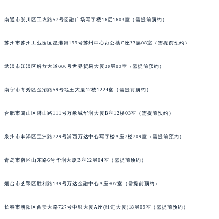
辽宁省铁岭市银州区南马路积家售后服务中心（需提前预约）
南通市崇川区工农路57号圆融广场写字楼16层1603室（需提前预约）
辽宁省营口市站前区市府路与渤海大街交叉口积家售后服务中心（需提前预约）
辽宁省沈阳市沈河区中街路137号亨得利名表维修授权店1楼积家售后服务中心（需提前预约）
苏州市苏州工业园区星港街199号苏州中心办公楼C座22层08室（需提前预约）
辽宁省沈阳市沈河区中街路83号亨得利名表维修授权店1楼积家售后服务中心（需提前预约）
北京市朝阳区建国门外大街甲6号华熙国际中心D座11层1102室积家售后服务中心（北京总部）（需提前预约）
武汉市江汉区解放大道686号世界贸易大厦38层09室（需提前预约）
北京市东城区东长安街1号王府井东方广场W3座6层602室积家售后服务中心（需提前预约）
南宁市青秀区金湖路59号地王大厦12楼1224室（需提前预约）
河北省保定市竞秀区朝阳北大街北国先天下积家售后服务中心（需提前预约）
内蒙古自治区阿拉善盟市左旗土尔扈特大街积家售后服务中心（需提前预约）
合肥市蜀山区潜山路111号万象城华润大厦B座12楼03室（需提前预约）
内蒙古自治区巴彦淖尔市临河区新华街积家售后服务中心（需提前预约）
内蒙古自治区包头市青山区幸福路甲3号王府井百货名表维修积家售后服务中心（需提前预约）
泉州市丰泽区宝洲路729号浦西万达中心写字楼A座7楼709室（需提前预约）
内蒙古自治区赤峰市红山区哈达街积家售后服务中心（需提前预约）
内蒙古自治区鄂尔多斯市东胜区伊金霍洛街积家售后服务中心（需提前预约）
青岛市南区山东路6号华润大厦B座22层04室（需提前预约）
内蒙古自治区呼伦贝尔市海拉尔区中央街积家售后服务中心（需提前预约）
烟台市芝罘区胜利路139号万达金融中心A座907室（需提前预约）
内蒙古自治区通辽市科尔沁区明仁大街积家售后服务中心（需提前预约）
内蒙古自治区乌海市海勃湾区人民南路积家售后服务中心（需提前预约）
长春市朝阳区西安大路727号中银大厦A座(旺进大厦)18层09室（需提前预约）
内蒙古自治区乌兰察布市集宁区恩和大街积家售后服务中心（需提前预约）