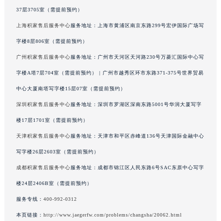
澳门特别行政区风顺堂区南湾大马路积家售后服务中心（需提前预约）
37层3705室（需提前预约）
澳门特别行政区花地玛堂区关闸广场积家售后服务中心（需提前预约）
上海积家售后服务中心
服务地址：上海市黄浦区南京东路299号宏伊国际广场写
澳门特别行政区花王堂区大三巴商圈积家售后服务中心（需提前预约）
字楼8层806室（需提前预约）
澳门特别行政区嘉模堂区官也街积家售后服务中心（需提前预约）
广州积家售后服务中心
服务地址：广州市天河区天河路230号万菱汇国际中心写
澳门省路氹城市金光大道积家售后服务中心（需提前预约）
字楼A塔7层704室（需提前预约） | 广州市越秀区环市东路371-375号世界贸易
澳门特别行政区望德堂区塔石广场积家售后服务中心（需提前预约）
中心大厦南塔写字楼15层07室（需提前预约）
福建省福州市鼓楼区五四路128-1号恒力城写字楼15层03室积家售后服务中心（需提前预约）
深圳积家售后服务中心
服务地址：深圳市罗湖区深南东路5001号华润大厦写字
福建省厦门市思明区湖滨东路95号万象城华润大厦B座11层1104室积家售后服务中心（需提前预约）
广东省潮州市潮安区新风路与潮汕路交汇处积家售后服务中心（需提前预约）
楼17层1701室（需提前预约）
广东省广州市天河区天河路230号万菱汇国际中心A塔7层704室积家售后服务中心（需提前预约）
天津积家售后服务中心
服务地址：天津市和平区赤峰道136号天津国际金融中心
广东省广州市越秀区环市东路371-375号世界贸易中心大厦南塔15层1507室积家售后服务中心（需提前预约）
写字楼26层2603室（需提前预约）
广东省河源市源城区越王大道积家售后服务中心（需提前预约）
成都积家售后服务中心
服务地址：成都市锦江区人民东路6号SAC东原中心写字
广东省惠州市惠城区江北文昌一路7号华贸大厦1座30层3005室积家售后服务中心（需提前预约）
楼24层2406B室（需提前预约）
广东省江门市蓬江区广场西路积家售后服务中心（需提前预约）
服务专线：
400-992-0312
广东省揭阳市榕城进贤门步行街积家售后服务中心（需提前预约）
本页链接：
http://www.jaegerfw.com/problems/changsha/20062.html
广东省茂名市电白区水东街道迎宾大道积家售后服务中心（需提前预约）