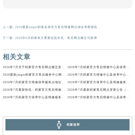
广东省梅州市梅江区金燕大道积家售后服务中心（需提前预约）
广东省清远市清城区湖西路积家售后服务中心（需提前预约）
广东省汕头市龙湖区长平路积家售后服务中心（需提前预约）
上一篇:
2026最新jaeger积家名表官方售后维修网点地址考察报告
广东省汕尾市城区香洲街道园林社区翠园街积家售后服务中心（需提前预约）
下一篇:
2026年6月积家表主重要信息补充：售后网点搬迁与新增
广东省韶关市武江区芙蓉新区与老城中心交汇处积家售后服务中心（需提前预约）
广东省深圳市罗湖区深南东路5001号华润大厦17层1701室积家售后服务中心（需提前预约）
相关文章
广东省阳江市江城区东风一路积家售后服务中心（需提前预约）
广东省云浮市云城区金山路积家售后服务中心（需提前预约）
2026年7月关于积家官方售后网点搬迁及新增的正式文件
2026年7月积家官方售后维修中心及保养中心迁址与新增全览
广东省湛江市赤坎区观海北路积家售后服务中心（需提前预约）
2026最新jaeger积家官方售后服务中心网点地址考察报告
2026年7月积家官方维修中心及保养中心网点变动具体明细表全面公示结束
广东省肇庆市端州区信安大道与砚都大道交汇处积家售后服务中心（需提前预约）
2026年7月积家官方维修保养服务点地址变动及新开完整目录文件公开
2026年7月积家官方保养中心及维修服务点变动对照补充表发布
2026年7月最新快讯：积家官方售后维修保养中心迁址新开
2026年7月最新积家售后网点变更公告（含搬迁及新设）
广西壮族自治区百色市右江区中山二路积家售后服务中心（需提前预约）
2026年7月积家官方保养中心及维修服务点变动补充记录文档
2026年7月积家官方售后维修中心及保养点迁址新设补充一览表文本发布
广西壮族自治区北海市海城区北京路积家售后服务中心（需提前预约）
广西壮族自治区崇左市江州区石景林街道友谊大道与丽川路交汇处积家售后服务中心（需提前预约）
广西壮族自治区防城港市港口区金花茶大道积家售后服务中心（需提前预约）
广西壮族自治区贵港市港北区港城街道布山大道与仙衣路交叉口积家售后服务中心（需提前预约）
积家保养
广西壮族自治区桂林市秀峰区红岭路积家售后服务中心（需提前预约）