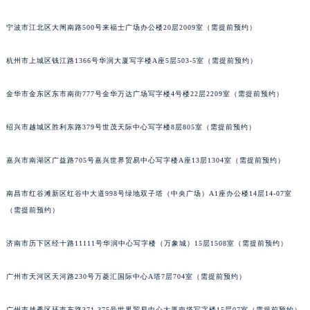
苏州市苏州工业园区星港街199号苏州中心办公楼C座22层08室（需提前预约）
宁波市江北区大闸南路500号来福士广场办公楼20层2009室（需提前预约）
武汉市江汉区解放大道686号世界贸易大厦38层09室（需提前预约）
南宁市青秀区金湖路59号地王大厦12楼1224室（需提前预约）
杭州市上城区钱江路1366号华润大厦写字楼A座5层503-5室（需提前预约）
合肥市蜀山区潜山路111号万象城华润大厦B座12楼03室（需提前预约）
泉州市丰泽区宝洲路729号浦西万达中心写字楼A座7楼709室（需提前预约）
金华市金东区东市南街777号金华万达广场写字楼4号楼22层2209室（需提前预约）
青岛市南区山东路6号华润大厦B座22层04室（需提前预约）
绍兴市越城区胜利东路379号世茂天际中心写字楼8层805室（需提前预约）
烟台市芝罘区胜利路139号万达金融中心A座907室（需提前预约）
长春市朝阳区西安大路727号中银大厦A座(旺进大厦)18层09室（需提前预约）
嘉兴市南湖区广益路705号嘉兴世界贸易中心写字楼A座13层1304室（需提前预约）
贵阳市南明区都司高架桥路33号亨特国际金融中心14楼14D（需提前预约）
昆明市盘龙区北京路928号同德昆明广场写字楼10层06室（需提前预约）
南昌市红谷滩新区红谷中大道998号绿地双子塔（中央广场）A1座办公楼14层14-07室
石家庄市长安区中山东路39号勒泰中心写字楼B座13层07室（需提前预约）
（需提前预约）
西安市碑林区南关正街88号华侨城长安国际中心E座6楼10室（需提前预约）
济南市历下区经十路11111号华润中心写字楼（万象城）15层1508室（需提前预约）
海口市龙华区金贸东路5号海口华润大厦B座17层1707室（需提前预约）
唐山市路南区新华东道100号万达广场写字楼A座10层1002室（需提前预约）
广州市天河区天河路230号万菱汇国际中心A塔7层704室（需提前预约）
台州市椒江区东海大道1800号腾达中心东1幢20楼2002室（需提前预约）
内蒙古自治区呼和浩特市玉泉区大学西街70号华润万象城写字楼（鄂尔多斯大厦）23层2326室（需提前预约）
广州市越秀区环市东路371-375号世界贸易中心大厦南塔写字楼15层07室（需提前预约）