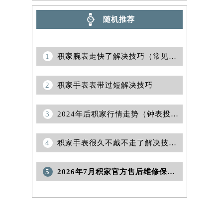
随机推荐
1
积家腕表走快了解决技巧（常见原因及自我修复方法）
2
积家手表表带过短解决技巧
3
2024年后积家行情走势（钟表投资与收藏趋势分析）
4
积家手表很久不戴不走了解决技巧是什么
5
2026年7月积家官方售后维修保养综合服务中心迁址开业完整事项