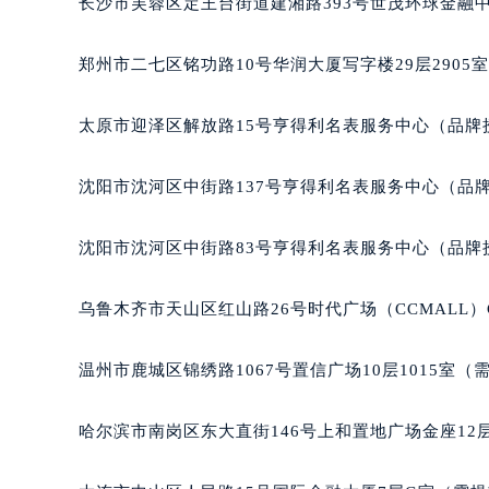
长沙市芙蓉区定王台街道建湘路393号世茂环球金融中
辽宁省沈阳市沈河区中街路137号亨
辽宁省沈阳市沈河区中街路83号亨
郑州市二七区铭功路10号华润大厦写字楼29层2905
北京市朝阳区建国门外大街甲6号华熙
北京市东城区东长安街1号王府井东方
太原市迎泽区解放路15号亨得利名表服务中心（品牌
河北省保定市竞秀区朝阳北大街北国
内蒙古自治区阿拉善盟市左旗土尔扈
沈阳市沈河区中街路137号亨得利名表服务中心（品
内蒙古自治区巴彦淖尔市临河区新华
内蒙古自治区包头市青山区幸福路甲
沈阳市沈河区中街路83号亨得利名表服务中心（品牌
内蒙古自治区赤峰市红山区哈达街积
内蒙古自治区鄂尔多斯市东胜区伊金
乌鲁木齐市天山区红山路26号时代广场（CCMALL）C
内蒙古自治区呼伦贝尔市海拉尔区中
内蒙古自治区通辽市科尔沁区明仁大
温州市鹿城区锦绣路1067号置信广场10层1015室（
内蒙古自治区乌海市海勃湾区人民南
内蒙古自治区乌兰察布市集宁区恩和
哈尔滨市南岗区东大直街146号上和置地广场金座12层
内蒙古自治区锡林郭勒盟市锡林浩特
内蒙古自治区兴安盟市乌兰浩特市兴