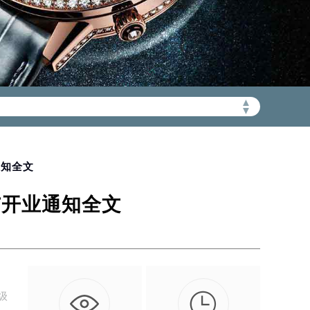
▲
加拨“+86”）
▼
通知全文
与开业通知全文

级