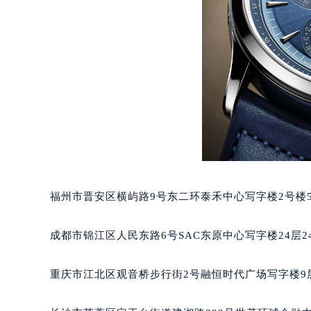
吉林省四平市铁东区紫气大路与南九
吉林省松原市宁江区五环大街积家售
吉林省通化市东昌区环通乡江南大街
吉林省延边市延吉市解放路积家售后
辽宁省鞍山市铁东区站前街积家售后
辽宁省本溪市平山区胜利路积家售后
辽宁省朝阳市双塔区新华路积家售后
辽宁省丹东市振兴区七经街积家售后
辽宁省抚顺市新抚区东一路积家售后
辽宁省阜新市海州区解放大街积家售
福州市晋安区横屿路9号东二环泰禾中心写字楼2号楼5
辽宁省葫芦岛市连山区中央路积家售
辽宁省锦州市古塔区中央大街积家售
成都市锦江区人民东路6号SAC东原中心写字楼24层2
辽宁省辽阳市白塔区新运大街积家售
辽宁省盘锦市兴隆台区石油大街积家
重庆市江北区观音桥步行街2号融恒时代广场写字楼9层
辽宁省铁岭市银州区南马路积家售后
辽宁省营口市站前区市府路与渤海大