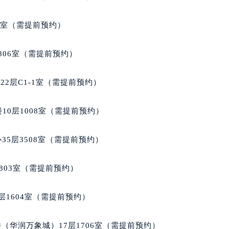
代广场写字楼9层902室（需提前预约）
号世茂环球金融中心写字楼（芙蓉广场）10层13室（需提前预约
5室（需提前预约）
楼29层2905室（需提前预约）
表服务中心（品牌授权店）3层整层（需提前预约）
806室（需提前预约）
表服务中心（品牌授权店）1层整层（需提前预约）
表服务中心（品牌授权店）1层整层（需提前预约）
2层C1-1室（需提前预约）
（CCMALL）C座17层17-B（需提前预约）
10层1015室（需提前预约）
10层1008室（需提前预约）
心T2座写字楼29层03室（需提前预约）
厦7层G室（需提前预约）
35层3508室（需提前预约）
心C座12层1205室（需提前预约）
中心T1写字楼9层907室（需提前预约）
803室（需提前预约）
写字楼1座11层1104室（需提前预约）
楼16层1603室（需提前预约）
层1604室（需提前预约）
中心办公楼C座22层08室（需提前预约）
大厦38层09室（需提前预约）
（华润万象城）17层1706室（需提前预约）