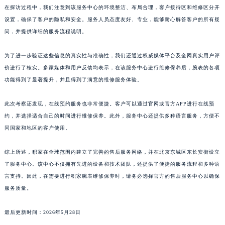
在探访过程中，我们注意到该服务中心的环境整洁、布局合理，客户接待区和维修区分开
江西省景德镇市珠山区珠山中路积家售后服务中心（需提前预约）
设置，确保了客户的隐私和安全。服务人员态度友好、专业，能够耐心解答客户的所有疑
江西省九江市浔阳区浔阳路积家售后服务中心（需提前预约）
问，并提供详细的服务流程说明。
江西省南昌市红谷滩新区红谷中大道998号绿地双子塔（中央广场）A1座办公楼14层1407室积家售后服务中心（需提前预约）
江西省萍乡市安源区萍安北大道与康庄路交叉口积家售后服务中心（需提前预约）
为了进一步验证这些信息的真实性与准确性，我们还通过权威媒体平台及全网真实用户评
江西省上饶市信州区滨江西路积家售后服务中心（需提前预约）
价进行了核实。多家媒体和用户反馈均表示，在该服务中心进行维修保养后，腕表的各项
功能得到了显著提升，并且得到了满意的维修服务体验。
江西省新余市渝水区北湖西路积家售后服务中心（需提前预约）
江西省宜春市袁州区中山中路积家售后服务中心（需提前预约）
此次考察还发现，在线预约服务也非常便捷。客户可以通过官网或官方APP进行在线预
江西省鹰潭市月湖区胜利东路积家售后服务中心（需提前预约）
约，并选择适合自己的时间进行维修保养。此外，服务中心还提供多种语言服务，方便不
山东省德州市德城区东风中路积家售后服务中心（需提前预约）
同国家和地区的客户使用。
山东省东营市东营区济南路积家售后服务中心（需提前预约）
山东省济南市历下区经十路11111号华润中心写字楼（万象城）15层1508室积家售后服务中心（需提前预约）
综上所述，积家在全球范围内建立了完善的售后服务网络，并在北京东城区东长安街设立
了服务中心。该中心不仅拥有先进的设备和技术团队，还提供了便捷的服务流程和多种语
山东省济宁市任城区太白楼路积家售后服务中心（需提前预约）
言支持。因此，在需要进行积家腕表维修保养时，请务必选择官方的售后服务中心以确保
山东省莱芜市文化南路8号银座商城名表维修一楼名表维修积家售后服务中心（需提前预约）
服务质量。
山东省临沂市兰山区解放路积家售后服务中心（需提前预约）
山东省日照市东港区烟台路积家售后服务中心（需提前预约）
最后更新时间：2026年5月28日
山东省泰安市泰山区财源街道泰山大街积家售后服务中心（需提前预约）