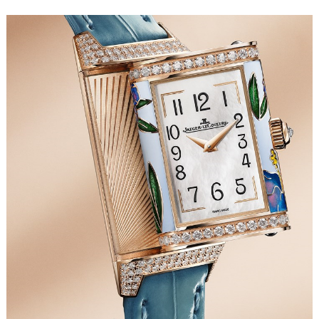
甘肃省兰州市七里河区西津西路16号兰州中心写字楼21层2102室（需提前预约）
重庆市解放碑渝中区民权路28号英利国际金融中心写字楼20层01室（需提前预约）
黑龙江省大庆市萨尔图区会战大街积家售后服务中心（需提前预约）
黑龙江省鹤岗市向阳区红军路积家售后服务中心（需提前预约）
黑龙江省黑河市爱辉区中央街积家售后服务中心（需提前预约）
黑龙江省鸡西市鸡冠区红军路积家售后服务中心（需提前预约）
黑龙江省佳木斯市向阳区长安路积家售后服务中心（需提前预约）
黑龙江省牡丹江市东安区太平路积家售后服务中心（需提前预约）
黑龙江省七台河市桃山区大同街积家售后服务中心（需提前预约）
黑龙江省齐齐哈尔市龙沙区龙华路积家售后服务中心（需提前预约）
黑龙江省双鸭山市尖山区新兴大街积家售后服务中心（需提前预约）
黑龙江省绥化市北林区新华街与康庄路交叉口积家售后服务中心（需提前预约）
黑龙江省伊春市伊美区通河路积家售后服务中心（需提前预约）
吉林省白城市洮北区明仁南街积家售后服务中心（需提前预约）
吉林省白山市浑江区浑江大街积家售后服务中心（需提前预约）
吉林省吉林市船营区河南街积家售后服务中心（需提前预约）