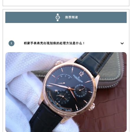
香港特别行政区金钟区中西区金钟道积家售后服务中心（需提前预约）
香港特别行政区九龙区油尖旺区弥敦道积家售后服务中心（需提前预约）
推荐阅读
香港特别行政区铜锣湾区湾仔区轩尼诗道积家售后服务中心（需提前预约）
河南省安阳市文峰区解放大道积家售后服务中心（需提前预约）
河南省鹤壁市淇滨区九州路积家售后服务中心（需提前预约）
1
积家手表表壳出现划痕的处理方法是什么！
河南省济源市沁园街道济水大道积家售后服务中心（需提前预约）
河南省焦作市解放区解放路积家售后服务中心（需提前预约）
河南省开封市鼓楼区中山路积家售后服务中心（需提前预约）
河南省洛阳市西工区中州中路与解放路交叉口积家售后服务中心（需提前预约）
河南省漯河市源汇区交通路积家售后服务中心（需提前预约）
河南省南阳市宛城区范蠡东路与南都路交叉口积家售后服务中心（需提前预约）
河南省平顶山市卫东区建设路积家售后服务中心（需提前预约）
河南省濮阳市大华龙区开州路绿城路交叉口积家售后服务中心（需提前预约）
河南省三门峡市湖滨区和平路积家售后服务中心（需提前预约）
河南省商丘市梁园区神火大道积家售后服务中心（需提前预约）
河南省新乡市红旗区人民路积家售后服务中心（需提前预约）