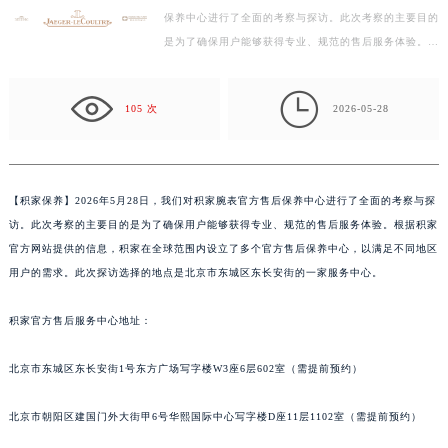
保养中心进行了全面的考察与探访。此次考察的主要目的
徐州市鼓楼区淮海东路29号苏宁广场IFC国际金融中心写字楼35层3508室（需提前预约）
是为了确保用户能够获得专业、规范的售后服务体验。根
扬州市邗江区国展路29号星耀天地写字楼1号楼18层1803室（需提前预约）
据积家官方网站提供的信息，积家在全球范围内设立了
盐城市盐都区世纪大道5号盐城金融城写字楼1号楼16层1604室（需提前预约）
多…

泰州市海陵区永定东路399号置地商务中心东塔写字楼（华润万象城）17层1706室（需提前预约）
105 次
2026-05-28
宁波市江北区大闸南路500号来福士广场办公楼20层2009室（需提前预约）
杭州市上城区钱江路1366号华润大厦写字楼A座5层503-5室（需提前预约）
金华市金东区东市南街777号金华万达广场写字楼4号楼22层2209室（需提前预约）
【
积家保养】2026年5月28日，我们对积家腕表官方售后保养中心进行了全面的考察与探
绍兴市越城区胜利东路379号世茂天际中心写字楼8层805室（需提前预约）
访。此次考察的主要目的是为了确保用户能够获得专业、规范的售后服务体验。根据积家
嘉兴市南湖区广益路705号嘉兴世界贸易中心写字楼A座13层1304室（需提前预约）
官方网站提供的信息，积家在全球范围内设立了多个官方售后保养中心，以满足不同地区
南昌市红谷滩新区红谷中大道998号绿地双子塔（中央广场）A1座办公楼14层07室（需提前预约）
用户的需求。此次探访选择的地点是北京市东城区东长安街的一家服务中心。
济南市历下区经十路11111号华润中心写字楼（万象城）15层1508室（需提前预约）
积家官方售后服务中心地址：
广州市天河区天河路230号万菱汇国际中心写字楼A塔7层704室（需提前预约）
广州市越秀区环市东路371-375号世界贸易中心大厦南塔写字楼15层07室（需提前预约）
北京市东城区东长安街1号东方广场写字楼W3座6层602室（需提前预约）
深圳市罗湖区深南东路5001号华润大厦写字楼17层1701室（需提前预约）
惠州市惠城区江北文昌一路7号华贸大厦写字楼1座30层05室（需提前预约）
北京市朝阳区建国门外大街甲6号华熙国际中心写字楼D座11层1102室（需提前预约）
厦门市思明区湖滨东路95号华润大厦写字楼B座11层1104室（需提前预约）