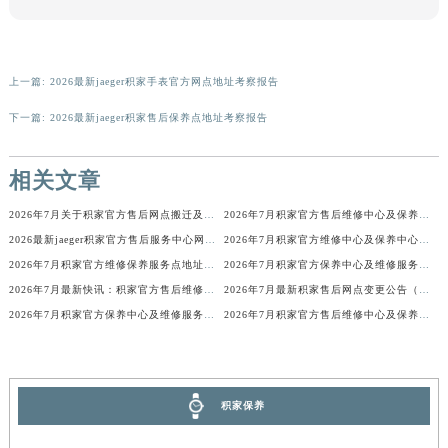
广东省梅州市梅江区金燕大道积家售后服务中心（需提前预约）
广东省清远市清城区湖西路积家售后服务中心（需提前预约）
广东省汕头市龙湖区长平路积家售后服务中心（需提前预约）
上一篇:
2026最新jaeger积家手表官方网点地址考察报告
广东省汕尾市城区香洲街道园林社区翠园街积家售后服务中心（需提前预约）
下一篇:
2026最新jaeger积家售后保养点地址考察报告
广东省韶关市武江区芙蓉新区与老城中心交汇处积家售后服务中心（需提前预约）
广东省深圳市罗湖区深南东路5001号华润大厦17层1701室积家售后服务中心（需提前预约）
相关文章
广东省阳江市江城区东风一路积家售后服务中心（需提前预约）
2026年7月关于积家官方售后网点搬迁及新增的正式文件
2026年7月积家官方售后维修中心及保养中心迁址与新增全览
广东省云浮市云城区金山路积家售后服务中心（需提前预约）
2026最新jaeger积家官方售后服务中心网点地址考察报告
2026年7月积家官方维修中心及保养中心网点变动具体明细表全面公示结束
广东省湛江市赤坎区观海北路积家售后服务中心（需提前预约）
2026年7月积家官方维修保养服务点地址变动及新开完整目录文件公开
2026年7月积家官方保养中心及维修服务点变动对照补充表发布
广东省肇庆市端州区信安大道与砚都大道交汇处积家售后服务中心（需提前预约）
2026年7月最新快讯：积家官方售后维修保养中心迁址新开
2026年7月最新积家售后网点变更公告（含搬迁及新设）
广西壮族自治区百色市右江区中山二路积家售后服务中心（需提前预约）
2026年7月积家官方保养中心及维修服务点变动补充记录文档
2026年7月积家官方售后维修中心及保养点迁址新设补充一览表文本发布
广西壮族自治区北海市海城区北京路积家售后服务中心（需提前预约）
广西壮族自治区崇左市江州区石景林街道友谊大道与丽川路交汇处积家售后服务中心（需提前预约）
广西壮族自治区防城港市港口区金花茶大道积家售后服务中心（需提前预约）
积家保养
广西壮族自治区贵港市港北区港城街道布山大道与仙衣路交叉口积家售后服务中心（需提前预约）
广西壮族自治区桂林市秀峰区红岭路积家售后服务中心（需提前预约）