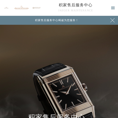
积家售后服务中心

JAEGER MAINTENANCE

积家售后服务中心竭诚为您服务！
中心介绍
联系我们
积家售后服务中心