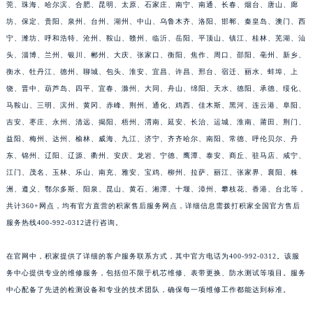
莞、珠海、哈尔滨、合肥、昆明、太原、石家庄、南宁、南通、长春、烟台、唐山、廊
福建省莆田市城厢区霞林街道荔华东大道积家售后服务中心（需提前预约）
坊、保定、贵阳、泉州、台州、湖州、中山、乌鲁木齐、洛阳、邯郸、秦皇岛、澳门、西
福建省三明市三元区东乾二路积家售后服务中心（需提前预约）
宁、潍坊、呼和浩特、沧州、鞍山、赣州、临沂、岳阳、平顶山、镇江、桂林、芜湖、汕
福建省漳州市龙文区步港路积家售后服务中心（需提前预约）
头、淄博、兰州、银川、郴州、大庆、张家口、衡阳、焦作、周口、邵阳、亳州、新乡、
衡水、牡丹江、德州、聊城、包头、淮安、宜昌、许昌、邢台、宿迁、丽水、蚌埠、上
江苏省常州市新北区龙锦路1590号现代传媒中心5号楼10层1008室积家售后服务中心（需提前预约）
饶、晋中、葫芦岛、四平、宜春、滁州、大同、舟山、绵阳、天水、德阳、承德、绥化、
江苏省淮安市清江浦区淮海北路积家售后服务中心（需提前预约）
马鞍山、三明、滨州、黄冈、赤峰、荆州、通化、鸡西、佳木斯、黑河、连云港、阜阳、
江苏省连云港市海州区通灌北路积家售后服务中心（需提前预约）
吉安、枣庄、永州、清远、揭阳、梧州、渭南、延安、长治、运城、淮南、莆田、荆门、
江苏省南京市秦淮区中山南路1号南京中心22层22-C1-C3室积家售后服务中心（需提前预约）
益阳、梅州、达州、榆林、威海、九江、济宁、齐齐哈尔、南阳、常德、呼伦贝尔、丹
江苏省宿迁市宿城区西湖路积家售后服务中心（需提前预约）
东、锦州、辽阳、辽源、衢州、安庆、龙岩、宁德、鹰潭、泰安、商丘、驻马店、咸宁、
江苏省泰州市海陵区永定东路399号置地商务中心东塔（华润万象城）17层1706室积家售后服务中心（需提前预约）
江门、茂名、玉林、乐山、南充、雅安、宝鸡、柳州、拉萨、丽江、张家界、襄阳、株
洲、遵义、鄂尔多斯、阳泉、昆山、黄石、湘潭、十堰、漳州、攀枝花、香港、台北等，
江苏省徐州市鼓楼区淮海东路29号苏宁广场IFC国际金融中心35层3508室积家售后服务中心（需提前预约）
共计360+网点，均有官方直营的积家售后服务网点，详细信息需拨打积家全国官方售后
江苏省盐城市盐都区世纪大道5号盐城金融城写字楼1号楼16层1604室积家售后服务中心（需提前预约）
服务热线400-992-0312进行咨询。
江苏省扬州市邗江区国展路29号星耀天地写字楼1号楼18层1803室积家售后服务中心（需提前预约）
江苏省镇江市京口区中山东路积家售后服务中心（需提前预约）
在官网中，积家提供了详细的客户服务联系方式，其中官方电话为400-992-0312。该服
江西省抚州市临川区赣东大道积家售后服务中心（需提前预约）
务中心提供专业的维修服务，包括但不限于机芯维修、表带更换、防水测试等项目。服务
江西省赣州市章贡区文清路积家售后服务中心（需提前预约）
中心配备了先进的检测设备和专业的技术团队，确保每一项维修工作都能达到标准。
江西省吉安市吉州区井冈山大道积家售后服务中心（需提前预约）