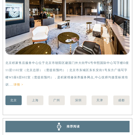
安徽省亳州市谯城区魏武大道积家售后服务中心（需提前预约）
安徽省池州市贵池区长江路积家售后服务中心（需提前预约）
安徽省滁州市琅琊区南谯北路积家售后服务中心（需提前预约）
安徽省阜阳市颍州区颍州北路积家售后服务中心（需提前预约）
安徽省淮北市相山区淮海路积家售后服务中心（需提前预约）
安徽省淮南市田家庵区国庆中路积家售后服务中心（需提前预约）
安徽省黄山市屯溪区黄山西路积家售后服务中心（需提前预约）
北京积家售后服务中心位于北京市朝阳区建国门外大街甲6号华熙国际中心写字楼D座
上
安徽省六安市金安区解放中路积家售后服务中心（需提前预约）
11层1102室（北京总部）（需提前预约） | 北京市东城区东长安街1号东方广场写字
（
安徽省马鞍山市雨山区湖南西路积家售后服务中心（需提前预约）
楼W3座6层602室（需提前预约），是积家维修保养服务网点,中心技师均接受标准培
前
安徽省宿州市埇桥区人民中路积家售后服务中心（需提前预约）
训....
详情 >
安徽省铜陵市铜官区石城大道积家售后服务中心（需提前预约）
安徽省芜湖市镜湖区中山路步行街积家售后服务中心（需提前预约）
北京
上海
广州
深圳
天津
成都
安徽省宣城市宣州区叠嶂西路积家售后服务中心（需提前预约）
福建省龙岩市新罗区九一南路积家售后服务中心（需提前预约）
福建省南平市建阳区人民西路积家售后服务中心（需提前预约）
推荐阅读
福建省宁德市蕉城区天湖东路积家售后服务中心（需提前预约）