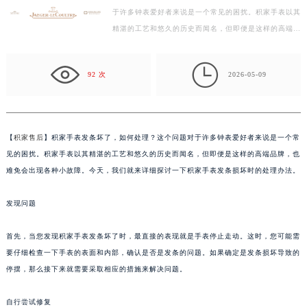
于许多钟表爱好者来说是一个常见的困扰。积家手表以其
徐州市鼓楼区淮海东路29号苏宁广场IFC国际金融中心写字楼35层3508室（需提前预约）
精湛的工艺和悠久的历史而闻名，但即便是这样的高端品
扬州市邗江区国展路29号星耀天地写字楼1号楼18层1803室（需提前预约）
牌，也难免会出现各种小故障。今天，我们就来详细探…
盐城市盐都区世纪大道5号盐城金融城写字楼1号楼16层1604室（需提前预约）

泰州市海陵区永定东路399号置地商务中心东塔写字楼（华润万象城）17层1706室（需提前预约）
92 次
2026-05-09
宁波市江北区大闸南路500号来福士广场办公楼20层2009室（需提前预约）
杭州市上城区钱江路1366号华润大厦写字楼A座5层503-5室（需提前预约）
金华市金东区东市南街777号金华万达广场写字楼4号楼22层2209室（需提前预约）
【
积家售后
】积家手表发条坏了，如何处理？这个问题对于许多钟表爱好者来说是一个常
绍兴市越城区胜利东路379号世茂天际中心写字楼8层805室（需提前预约）
见的困扰。积家手表以其精湛的工艺和悠久的历史而闻名，但即便是这样的高端品牌，也
嘉兴市南湖区广益路705号嘉兴世界贸易中心写字楼A座13层1304室（需提前预约）
难免会出现各种小故障。今天，我们就来详细探讨一下积家手表发条损坏时的处理办法。
南昌市红谷滩新区红谷中大道998号绿地双子塔（中央广场）A1座办公楼14层07室（需提前预约）
发现问题
济南市历下区经十路11111号华润中心写字楼（万象城）15层1508室（需提前预约）
广州市天河区天河路230号万菱汇国际中心写字楼A塔7层704室（需提前预约）
首先，当您发现积家手表发条坏了时，最直接的表现就是手表停止走动。这时，您可能需
广州市越秀区环市东路371-375号世界贸易中心大厦南塔写字楼15层07室（需提前预约）
要仔细检查一下手表的表面和内部，确认是否是发条的问题。如果确定是发条损坏导致的
深圳市罗湖区深南东路5001号华润大厦写字楼17层1701室（需提前预约）
停摆，那么接下来就需要采取相应的措施来解决问题。
惠州市惠城区江北文昌一路7号华贸大厦写字楼1座30层05室（需提前预约）
厦门市思明区湖滨东路95号华润大厦写字楼B座11层1104室（需提前预约）
自行尝试修复