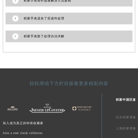
3
积家手表表针脱落解决方法集锦
澳门特别行政区风顺堂区南湾大马路积家售后服务中心（需提前预约）
澳门特别行政区花地玛堂区关闸广场积家售后服务中心（需提前预约）
4
积家手表进灰了应该咋处理
澳门特别行政区花王堂区大三巴商圈积家售后服务中心（需提前预约）
澳门特别行政区嘉模堂区官也街积家售后服务中心（需提前预约）
5
积家手表脏了处理办法详解
澳门省路氹城市金光大道积家售后服务中心（需提前预约）
澳门特别行政区望德堂区塔石广场积家售后服务中心（需提前预约）
福建省福州市鼓楼区五四路128-1号恒力城写字楼15层03室积家售后服务中心（需提前预约）
福建省厦门市思明区湖滨东路95号万象城华润大厦B座11层1104室积家售后服务中心（需提前预约）
广东省潮州市潮安区新风路与潮汕路交汇处积家售后服务中心（需提前预约）
轻轻滑动下方栏目探索更多精彩内容
广东省广州市天河区天河路230号万菱汇国际中心A塔7层704室积家售后服务中心（需提前预约）
广东省广州市越秀区环市东路371-375号世界贸易中心大厦南塔15层1507室积家售后服务中心（需提前预约）
积家中国区服
广东省河源市源城区越王大道积家售后服务中心（需提前预约）
广东省惠州市惠城区江北文昌一路7号华贸大厦1座30层3005室积家售后服务中心（需提前预约）
北京积家维修
广东省江门市蓬江区广场西路积家售后服务中心（需提前预约）
加入成为真正的钟表收藏家
广东省揭阳市榕城进贤门步行街积家售后服务中心（需提前预约）
上海积家维修
Join a real clock collector.
广东省茂名市电白区水东街道迎宾大道积家售后服务中心（需提前预约）