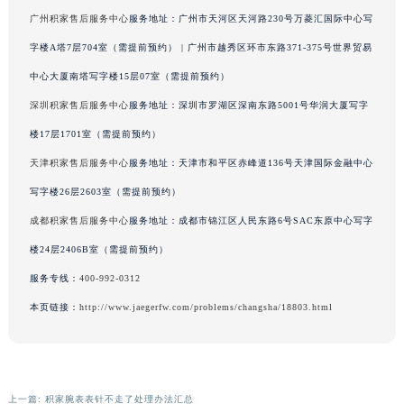
辽宁省铁岭市银州区南马路积家售后服务中心（需提前预约）
广州积家售后服务中心
服务地址：广州市天河区天河路230号万菱汇国际中心写
辽宁省营口市站前区市府路与渤海大街交叉口积家售后服务中心（需提前预约）
字楼A塔7层704室（需提前预约） | 广州市越秀区环市东路371-375号世界贸易
辽宁省沈阳市沈河区中街路137号亨得利名表维修授权店1楼积家售后服务中心（需提前预约）
中心大厦南塔写字楼15层07室（需提前预约）
辽宁省沈阳市沈河区中街路83号亨得利名表维修授权店1楼积家售后服务中心（需提前预约）
深圳积家售后服务中心
服务地址：深圳市罗湖区深南东路5001号华润大厦写字
北京市朝阳区建国门外大街甲6号华熙国际中心D座11层1102室积家售后服务中心（北京总部）（需提前预约）
楼17层1701室（需提前预约）
北京市东城区东长安街1号王府井东方广场W3座6层602室积家售后服务中心（需提前预约）
天津积家售后服务中心
服务地址：天津市和平区赤峰道136号天津国际金融中心
河北省保定市竞秀区朝阳北大街北国先天下积家售后服务中心（需提前预约）
写字楼26层2603室（需提前预约）
内蒙古自治区阿拉善盟市左旗土尔扈特大街积家售后服务中心（需提前预约）
内蒙古自治区巴彦淖尔市临河区新华街积家售后服务中心（需提前预约）
成都积家售后服务中心
服务地址：成都市锦江区人民东路6号SAC东原中心写字
内蒙古自治区包头市青山区幸福路甲3号王府井百货名表维修积家售后服务中心（需提前预约）
楼24层2406B室（需提前预约）
内蒙古自治区赤峰市红山区哈达街积家售后服务中心（需提前预约）
服务专线：
400-992-0312
内蒙古自治区鄂尔多斯市东胜区伊金霍洛街积家售后服务中心（需提前预约）
本页链接：
http://www.jaegerfw.com/problems/changsha/18803.html
内蒙古自治区呼伦贝尔市海拉尔区中央街积家售后服务中心（需提前预约）
内蒙古自治区通辽市科尔沁区明仁大街积家售后服务中心（需提前预约）
内蒙古自治区乌海市海勃湾区人民南路积家售后服务中心（需提前预约）
内蒙古自治区乌兰察布市集宁区恩和大街积家售后服务中心（需提前预约）
上一篇:
积家腕表表针不走了处理办法汇总