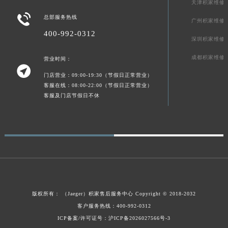
天津积家维修
广东省梅州市梅江区金燕大道积家售后服务中心（需提前预约）

总部服务热线
广州积家维修
广东省清远市清城区湖西路积家售后服务中心（需提前预约）
400-992-0312
广东省汕头市龙湖区长平路积家售后服务中心（需提前预约）
深圳积家维修
广东省汕尾市城区香洲街道园林社区翠园街积家售后服务中心（需提前预约）
成都积家维修
营业时间：

广东省韶关市武江区芙蓉新区与老城中心交汇处积家售后服务中心（需提前预约）
门店营业：09:00-19:30（节假日正常营业）
广东省深圳市罗湖区深南东路5001号华润大厦17层1701室积家售后服务中心（需提前预约）
客服在线：08:00-22:00（节假日正常营业）
广东省阳江市江城区东风一路积家售后服务中心（需提前预约）
客服及门店节假日不休
广东省云浮市云城区金山路积家售后服务中心（需提前预约）
广东省湛江市赤坎区观海北路积家售后服务中心（需提前预约）
广东省肇庆市端州区信安大道与砚都大道交汇处积家售后服务中心（需提前预约）
广西壮族自治区百色市右江区中山二路积家售后服务中心（需提前预约）
广西壮族自治区北海市海城区北京路积家售后服务中心（需提前预约）
广西壮族自治区崇左市江州区石景林街道友谊大道与丽川路交汇处积家售后服务中心（需提前预约）
版权所有：
（Jaeger）
积家售后服务中心
Copyright © 2018-2032
广西壮族自治区防城港市港口区金花茶大道积家售后服务中心（需提前预约）
客户服务热线：400-992-0312
广西壮族自治区贵港市港北区港城街道布山大道与仙衣路交叉口积家售后服务中心（需提前预约）
ICP备案/许可证号：沪ICP备2026027566号-3
广西壮族自治区桂林市秀峰区红岭路积家售后服务中心（需提前预约）