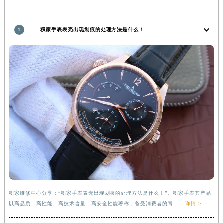
福建省莆田市城厢区霞林街道荔华东大道积家售后服务中心（需提前预约）
福建省三明市三元区东乾二路积家售后服务中心（需提前预约）
1
积家手表表壳出现划痕的处理方法是什么！
福建省漳州市龙文区步港路积家售后服务中心（需提前预约）
江苏省常州市新北区龙锦路1590号现代传媒中心5号楼10层1008室积家售后服务中心（需提前预约）
江苏省淮安市清江浦区淮海北路积家售后服务中心（需提前预约）
江苏省连云港市海州区通灌北路积家售后服务中心（需提前预约）
江苏省南京市秦淮区中山南路1号南京中心22层22-C1-C3室积家售后服务中心（需提前预约）
江苏省宿迁市宿城区西湖路积家售后服务中心（需提前预约）
江苏省泰州市海陵区永定东路399号置地商务中心东塔（华润万象城）17层1706室积家售后服务中心（需提前预约）
江苏省徐州市鼓楼区淮海东路29号苏宁广场IFC国际金融中心35层3508室积家售后服务中心（需提前预约）
江苏省盐城市盐都区世纪大道5号盐城金融城写字楼1号楼16层1604室积家售后服务中心（需提前预约）
江苏省扬州市邗江区国展路29号星耀天地写字楼1号楼18层1803室积家售后服务中心（需提前预约）
江苏省镇江市京口区中山东路积家售后服务中心（需提前预约）
江西省抚州市临川区赣东大道积家售后服务中心（需提前预约）
积家维修中心分享：“积家手表表壳出现划痕的处理方法是什么！”。积家手表其产品
以高品质、高性能、高技术含量、高安全性能著称，备受消费者的青......
详情 >
江西省赣州市章贡区文清路积家售后服务中心（需提前预约）
江西省吉安市吉州区井冈山大道积家售后服务中心（需提前预约）