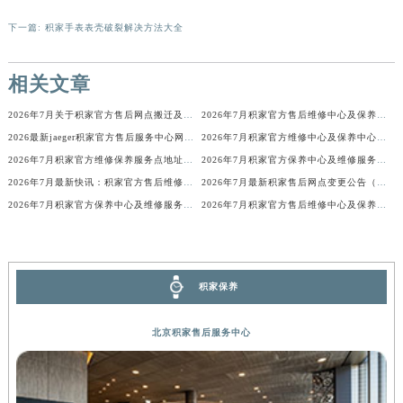
内蒙古自治区锡林郭勒盟市锡林浩特市光明街与额尔敦路交叉口积家售后服务中心（需提前预约）
下一篇:
积家手表表壳破裂解决方法大全
内蒙古自治区兴安盟市乌兰浩特市兴安大街积家售后服务中心（需提前预约）
山西省大同市平城区迎宾街积家售后服务中心（需提前预约）
相关文章
山西省晋城市城区黄华街积家售后服务中心（需提前预约）
2026年7月关于积家官方售后网点搬迁及新增的正式文件
2026年7月积家官方售后维修中心及保养中心迁址与新增全览
山西省晋中市榆次区顺城街积家售后服务中心（需提前预约）
2026最新jaeger积家官方售后服务中心网点地址考察报告
2026年7月积家官方维修中心及保养中心网点变动具体明细表全面公示结束
山西省临汾市尧都区解放路积家售后服务中心（需提前预约）
2026年7月积家官方维修保养服务点地址变动及新开完整目录文件公开
2026年7月积家官方保养中心及维修服务点变动对照补充表发布
山西省吕梁市离石区永宁中路与建设街交叉口积家售后服务中心（需提前预约）
2026年7月最新快讯：积家官方售后维修保养中心迁址新开
2026年7月最新积家售后网点变更公告（含搬迁及新设）
山西省朔州市朔城区怡西路与鄯阳西街交汇处积家售后服务中心（需提前预约）
2026年7月积家官方保养中心及维修服务点变动补充记录文档
2026年7月积家官方售后维修中心及保养点迁址新设补充一览表文本发布
山西省忻州市忻府区和平东街与七一南路交叉口积家售后服务中心（需提前预约）
山西省阳泉市郊区平阳东街与新城大道交叉口积家售后服务中心（需提前预约）
山西省运城市盐湖区河东街积家售后服务中心（需提前预约）
积家保养
山西省长治市潞州区英雄中路积家售后服务中心（需提前预约）
山西省太原市迎泽区迎泽街道解放路15号亨得利名表维修授权店3楼积家售后服务中心（需提前预约）
北京积家售后服务中心
天津市和平区赤峰道136号天津国际金融中心26层2603室积家售后服务中心（需提前预约）
安徽省安庆市迎江区人民路积家售后服务中心（需提前预约）
安徽省蚌埠市蚌山区淮河路积家售后服务中心（需提前预约）