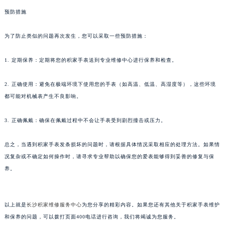
甘肃省兰州市七里河区西津西路16号兰州中心写字楼21层2102室（需提前预约）
预防措施
重庆市解放碑渝中区民权路28号英利国际金融中心写字楼20层01室（需提前预约）
为了防止类似的问题再次发生，您可以采取一些预防措施：
黑龙江省大庆市萨尔图区会战大街积家售后服务中心（需提前预约）
黑龙江省鹤岗市向阳区红军路积家售后服务中心（需提前预约）
1. 定期保养：定期将您的积家手表送到专业维修中心进行保养和检查。
黑龙江省黑河市爱辉区中央街积家售后服务中心（需提前预约）
黑龙江省鸡西市鸡冠区红军路积家售后服务中心（需提前预约）
2. 正确使用：避免在极端环境下使用您的手表（如高温、低温、高湿度等），这些环境
黑龙江省佳木斯市向阳区长安路积家售后服务中心（需提前预约）
都可能对机械表产生不良影响。
黑龙江省牡丹江市东安区太平路积家售后服务中心（需提前预约）
3. 正确佩戴：确保在佩戴过程中不会让手表受到剧烈撞击或压力。
黑龙江省七台河市桃山区大同街积家售后服务中心（需提前预约）
黑龙江省齐齐哈尔市龙沙区龙华路积家售后服务中心（需提前预约）
总之，当遇到积家手表发条损坏的问题时，请根据具体情况采取相应的处理方法。如果情
黑龙江省双鸭山市尖山区新兴大街积家售后服务中心（需提前预约）
况复杂或不确定如何操作时，请寻求专业帮助以确保您的爱表能够得到妥善的修复与保
黑龙江省绥化市北林区新华街与康庄路交叉口积家售后服务中心（需提前预约）
养。
黑龙江省伊春市伊美区通河路积家售后服务中心（需提前预约）
吉林省白城市洮北区明仁南街积家售后服务中心（需提前预约）
以上就是
长沙积家维修服务中心
为您分享的精彩内容。如果您还有其他关于积家手表维护
吉林省白山市浑江区浑江大街积家售后服务中心（需提前预约）
和保养的问题，可以拨打页面400电话进行咨询，我们将竭诚为您服务。
吉林省吉林市船营区河南街积家售后服务中心（需提前预约）