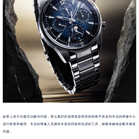
苏州市苏州工业园区星港街199号苏州中心办公楼C座22层08室（需提前预约）
武汉市江汉区解放大道686号世界贸易大厦38层09室（需提前预约）
南宁市青秀区金湖路59号地王大厦12楼1224室（需提前预约）
合肥市蜀山区潜山路111号万象城华润大厦B座12楼03室（需提前预约）
泉州市丰泽区宝洲路729号浦西万达中心写字楼A座7楼709室（需提前预约）
青岛市南区山东路6号华润大厦B座22层04室（需提前预约）
烟台市芝罘区胜利路139号万达金融中心A座907室（需提前预约）
长春市朝阳区西安大路727号中银大厦A座(旺进大厦)18层09室（需提前预约）
贵阳市南明区都司高架桥路33号亨特国际金融中心14楼14D（需提前预约）
昆明市盘龙区北京路928号同德昆明广场写字楼10层06室（需提前预约）
石家庄市长安区中山东路39号勒泰中心写字楼B座13层07室（需提前预约）
西安市碑林区南关正街88号华侨城长安国际中心E座6楼10室（需提前预约）
海口市龙华区金贸东路5号海口华润大厦B座17层1707室（需提前预约）
如果上述方法都无法解决问题，那么最好的选择就是将您的积家手表送到专业的维修中心
唐山市路南区新华东道100号万达广场写字楼A座10层1002室（需提前预约）
进行检查和修理。专业的维修人员拥有丰富的经验和先进的工具，能够准确地诊断并修复
台州市椒江区东海大道1800号腾达中心东1幢20楼2002室（需提前预约）
问题。
内蒙古自治区呼和浩特市玉泉区大学西街70号华润万象城写字楼（鄂尔多斯大厦）23层2326室（需提前预约）