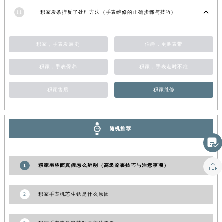
山东省威海市环翠区新威海路89号振华商厦一楼名表维修积家售后服务中心（需提前预约）
11
积家发条拧反了处理方法（手表维修的正确步骤与技巧）
山东省潍坊市奎文区东风东街积家售后服务中心（需提前预约）
山东省枣庄市滕州市北辛路与善国路交叉口积家售后服务中心（需提前预约）
积家，手表发展史
伯爵，更换表带
山东省淄博市张店区金晶大道积家售后服务中心（需提前预约）
上海市黄浦区南京东路299号宏伊国际广场写字楼8层806室积家售后服务中心（需提前预约）
积家，手表保养
积家，手表走时不准
上海市徐汇区虹桥路3号港汇中心2座37层3705室积家售后服务中心（需提前预约）
积家售后
积家维修
浙江省杭州市上城区钱江路1366号华润大厦A座5层503-5室积家售后服务中心（需提前预约）
浙江省湖州市吴兴区劳动路积家售后服务中心（需提前预约）
浙江省嘉兴市南湖区广益路705号嘉兴世界贸易中心A座13层1304室积家售后服务中心（需提前预约）
随机推荐
浙江省金华市金东区东市南街777号金华万达广场4号楼22楼2209室积家售后服务中心（需提前预约）

浙江省丽水市莲都区解放街积家售后服务中心（需提前预约）
浙江省宁波市江北区大闸南路500号来福士广场办公楼20层2009室积家售后服务中心（需提前预约）

1
积家表镜面真假怎么辨别（高级鉴表技巧与注意事项）
浙江省衢州市柯城区上街积家售后服务中心（需提前预约）
浙江省绍兴市越城区胜利东路379号世茂天际中心写字楼8层805室积家售后服务中心（需提前预约）
2
积家手表机芯生锈是什么原因
浙江省舟山市定海区解放东路积家售后服务中心（需提前预约）
澳门特别行政区大堂区议事亭前地（新马路）积家售后服务中心（需提前预约）