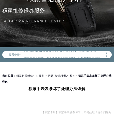
积家维修保养服务
JAEGER MAINTENANCE CENTER
2026年8月积家中国区售后服务网络优化升级公告
2026年8月积家全国官方售后客户服务热线：400-992-0312
▲
官网公告>
积家官方全国统一服务热线400-992-0312，服务覆盖中国大陆、香港、澳门、台湾全部区域（非大陆需加拨“+86”）
▼
2026年8月积家售后服务中心最新网点地址：
北京市朝阳区建国门外大街甲6号华熙国际中心写字楼D座11层1102室（北京总部）（需提前预约）
当前位置：
积家售后维修中心服务
>
问题/知识/资讯
>
长沙
> 积家手表发条坏了处理办法
北京市东城区东长安街1号东方广场写字楼W3座6层602室（需提前预约）
详解
天津市和平区赤峰道136号天津国际金融中心写字楼26层2603室（需提前预约）
积家手表发条坏了处理办法详解
上海市徐汇区虹桥路3号港汇中心写字楼2座37层3705室（需提前预约）
上海市黄浦区南京东路299号宏伊国际广场写字楼8层806室（需提前预约）
南京市秦淮区中山南路1号（新街口）南京中心写字楼22层C1-1室（需提前预约）
常州市新北区龙锦路1590号现代传媒中心写字楼5号楼10层1008室（需提前预约）
【积家售后】积家手表发条坏了，如何处理？这个问题对