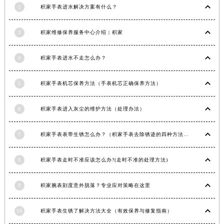
2
积家手表进水解决方案有什么？
江西省景德镇市珠山区珠山中路积家售后服务中心（需提前预约）
江西省九江市浔阳区浔阳路积家售后服务中心（需提前预约）
3
积家维修保养服务中心介绍 | 积家
江西省南昌市红谷滩新区红谷中大道998号绿地双子塔（中央广场）A1座办公楼14层1407室积家售后服务中心（需提前预约）
江西省萍乡市安源区萍安北大道与康庄路交叉口积家售后服务中心（需提前预约）
4
积家手表进水不走怎么办？
江西省上饶市信州区滨江西路积家售后服务中心（需提前预约）
江西省新余市渝水区北湖西路积家售后服务中心（需提前预约）
5
积家手表机芯保养方法（手表机芯正确保养方法）
江西省宜春市袁州区中山中路积家售后服务中心（需提前预约）
江西省鹰潭市月湖区胜利东路积家售后服务中心（需提前预约）
6
积家手表进入灰尘的维护方法（处理办法）
山东省德州市德城区东风中路积家售后服务中心（需提前预约）
7
积家手表表带生锈怎么办？（积家手表去除锈迹的四种方法）
山东省东营市东营区济南路积家售后服务中心（需提前预约）
山东省济南市历下区经十路11111号华润中心写字楼（万象城）15层1508室积家售后服务中心（需提前预约）
8
积家手表走时不准应该怎么办?(走时不准的处理方法)
山东省济宁市任城区太白楼路积家售后服务中心（需提前预约）
山东省莱芜市文化南路8号银座商城名表维修一楼名表维修积家售后服务中心（需提前预约）
9
积家腕表刻度意外脱落？专业应对策略在这里
山东省临沂市兰山区解放路积家售后服务中心（需提前预约）
山东省日照市东港区烟台路积家售后服务中心（需提前预约）
10
积家手表生锈了解决方法大全（有效保养与修复指南）
山东省泰安市泰山区财源街道泰山大街积家售后服务中心（需提前预约）