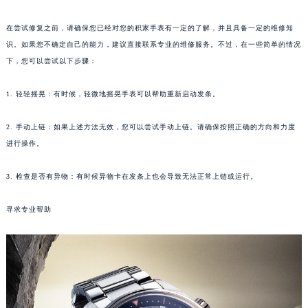
福州市鼓楼区五四路128-1号恒力城写字楼15层03室（需提前预约）
在尝试修复之前，请确保您已经对您的积家手表有一定的了解，并且具备一定的维修知
成都市锦江区人民东路6号SAC东原中心写字楼24层2406B室（需提前预约）
识。如果您不确定自己的能力，建议直接联系专业的维修服务。不过，在一些简单的情况
重庆市江北区观音桥步行街2号融恒时代广场写字楼9层902室（需提前预约）
下，您可以尝试以下步骤：
长沙市芙蓉区定王台街道建湘路393号世茂环球金融中心写字楼（芙蓉广场）10层13室（需提前预约）
郑州市二七区铭功路10号华润大厦写字楼29层2905室（需提前预约）
1. 轻轻摇晃：有时候，轻微地摇晃手表可以帮助重新启动发条。
太原市迎泽区解放路15号亨得利名表服务中心（品牌授权店）3层整层（需提前预约）
2. 手动上链：如果上述方法无效，您可以尝试手动上链。请确保按照正确的方向和力度
沈阳市沈河区中街路137号亨得利名表服务中心（品牌授权店）1层整层（需提前预约）
进行操作。
沈阳市沈河区中街路83号亨得利名表服务中心（品牌授权店）1层整层（需提前预约）
乌鲁木齐市天山区红山路26号时代广场（CCMALL）C座17层17-B（需提前预约）
3. 检查是否有异物：有时候异物卡在发条上也会导致无法正常上链或运行。
温州市鹿城区锦绣路1067号置信广场10层1015室（需提前预约）
哈尔滨市道里区友谊西路600号富力中心T2座写字楼29层03室（需提前预约）
寻求专业帮助
大连市中山区人民路15号国际金融大厦7层G室（需提前预约）
佛山市禅城区季华五路57号万科金融中心C座12层1205室（需提前预约）
东莞市东城街道鸿福东路1号民盈国贸中心T1写字楼9层907室（需提前预约）
无锡市梁溪区人民中路139号恒隆广场写字楼1座11层1104室（需提前预约）
南通市崇川区工农路57号圆融广场写字楼16层1603室（需提前预约）