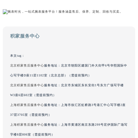
吉林省辽源市龙山区人民大街积家售后服务中心（需提前预约）
吉林省梅河口市新华街道梅河大街积家售后服务中心（需提前预约）
吉林省四平市铁东区紫气大路与南九经街交汇处积家售后服务中心（需提前预约）
吉林省松原市宁江区五环大街积家售后服务中心（需提前预约）
积家服务中心
吉林省通化市东昌区环通乡江南大街积家售后服务中心（需提前预约）
吉林省延边市延吉市解放路积家售后服务中心（需提前预约）
本文tag：
辽宁省鞍山市铁东区站前街积家售后服务中心（需提前预约）
北京积家售后服务中心
服务地址：北京市朝阳区建国门外大街甲6号华熙国际中
辽宁省本溪市平山区胜利路积家售后服务中心（需提前预约）
辽宁省朝阳市双塔区新华路积家售后服务中心（需提前预约）
心写字楼D座11层1102室（北京总部）（需提前预约）
辽宁省丹东市振兴区七经街积家售后服务中心（需提前预约）
北京积家售后服务中心
服务地址：北京市东城区东长安街1号东方广场写字楼
辽宁省抚顺市新抚区东一路积家售后服务中心（需提前预约）
W3座6层602室（需提前预约）
辽宁省阜新市海州区解放大街积家售后服务中心（需提前预约）
上海积家售后服务中心
服务地址：上海市徐汇区虹桥路3号港汇中心写字楼2座
辽宁省葫芦岛市连山区中央路积家售后服务中心（需提前预约）
37层3705室（需提前预约）
辽宁省锦州市古塔区中央大街积家售后服务中心（需提前预约）
上海积家售后服务中心
服务地址：上海市黄浦区南京东路299号宏伊国际广场写
辽宁省辽阳市白塔区新运大街积家售后服务中心（需提前预约）
字楼8层806室（需提前预约）
辽宁省盘锦市兴隆台区石油大街积家售后服务中心（需提前预约）