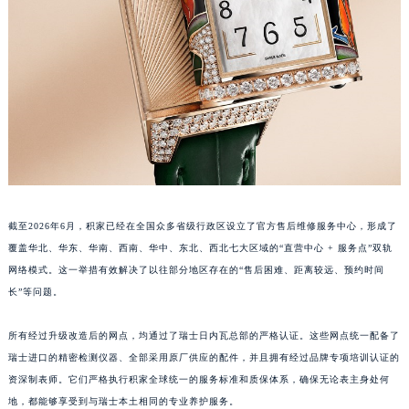
江西省上饶市信州区滨江西路积家售后服务中心（需提前预约）
江西省新余市渝水区北湖西路积家售后服务中心（需提前预约）
江西省宜春市袁州区中山中路积家售后服务中心（需提前预约）
江西省鹰潭市月湖区胜利东路积家售后服务中心（需提前预约）
山东省德州市德城区东风中路积家售后服务中心（需提前预约）
山东省东营市东营区济南路积家售后服务中心（需提前预约）
山东省济南市历下区经十路11111号华润中心写字楼（万象城）15层1508室积家售后服务中心（需提前预约）
山东省济宁市任城区太白楼路积家售后服务中心（需提前预约）
山东省莱芜市文化南路8号银座商城名表维修一楼名表维修积家售后服务中心（需提前预约）
截至2026年6月，积家已经在全国众多省级行政区设立了官方售后维修服务中心，形成了
山东省临沂市兰山区解放路积家售后服务中心（需提前预约）
覆盖华北、华东、华南、西南、华中、东北、西北七大区域的“直营中心 + 服务点”双轨
网络模式。这一举措有效解决了以往部分地区存在的“售后困难、距离较远、预约时间
山东省日照市东港区烟台路积家售后服务中心（需提前预约）
长”等问题。
山东省泰安市泰山区财源街道泰山大街积家售后服务中心（需提前预约）
山东省威海市环翠区新威海路89号振华商厦一楼名表维修积家售后服务中心（需提前预约）
所有经过升级改造后的网点，均通过了瑞士日内瓦总部的严格认证。这些网点统一配备了
山东省潍坊市奎文区东风东街积家售后服务中心（需提前预约）
瑞士进口的精密检测仪器、全部采用原厂供应的配件，并且拥有经过品牌专项培训认证的
山东省枣庄市滕州市北辛路与善国路交叉口积家售后服务中心（需提前预约）
资深制表师。它们严格执行积家全球统一的服务标准和质保体系，确保无论表主身处何
山东省淄博市张店区金晶大道积家售后服务中心（需提前预约）
地，都能够享受到与瑞士本土相同的专业养护服务。