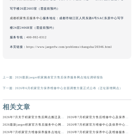
河南省鹤壁市淇滨区九州路积家售后服务中心（需提前预约）
写字楼26层2603室（需提前预约）
河南省济源市沁园街道济水大道积家售后服务中心（需提前预约）
成都积家售后服务中心
服务地址：成都市锦江区人民东路6号SAC东原中心写字
河南省焦作市解放区解放路积家售后服务中心（需提前预约）
楼24层2406B室（需提前预约）
河南省开封市鼓楼区中山路积家售后服务中心（需提前预约）
服务专线：
400-992-0312
河南省洛阳市西工区中州中路与解放路交叉口积家售后服务中心（需提前预约）
本页链接：
https://www.jaegerfw.com/problems/changsha/20346.html
河南省漯河市源汇区交通路积家售后服务中心（需提前预约）
河南省南阳市宛城区范蠡东路与南都路交叉口积家售后服务中心（需提前预约）
河南省平顶山市卫东区建设路积家售后服务中心（需提前预约）
河南省濮阳市大华龙区开州路绿城路交叉口积家售后服务中心（需提前预约）
上一篇:
2026最新jaeger积家腕表官方售后保养服务网点地址调研报告
河南省三门峡市湖滨区和平路积家售后服务中心（需提前预约）
下一篇:
2026年6月积家官方保养维修中心全面调整方案正式公布（迁址新增网点）
河南省商丘市梁园区神火大道积家售后服务中心（需提前预约）
河南省新乡市红旗区人民路积家售后服务中心（需提前预约）
相关文章
河南省信阳市浉河区东方红大道积家售后服务中心（需提前预约）
河南省许昌市魏都区建安大道与八龙路交叉口积家售后服务中心（需提前预约）
2026年7月关于积家官方售后网点搬迁及新增的正式文件
2026年7月积家官方售后维修中心及保养中心迁址与新增全览
河南省郑州市二七区民主路10号华润大厦29层2905室积家售后服务中心（需提前预约）
2026最新jaeger积家官方售后服务中心网点地址考察报告
2026年7月积家官方维修中心及保养中心网点变动具体明细表全面公示结束
河南省周口市川汇区七一路积家售后服务中心（需提前预约）
2026年7月积家官方维修保养服务点地址变动及新开完整目录文件公开
2026年7月积家官方保养中心及维修服务点变动对照补充表发布