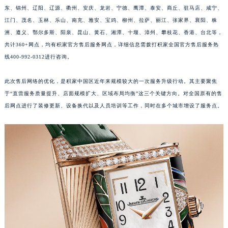
东、锦州、辽阳、辽源、衢州、安庆、龙岩、宁德、鹰潭、泰安、商丘、驻马店、咸宁、
江苏省淮安市清江浦区淮海北路积家售后服务中心（需提前预约）
江门、茂名、玉林、乐山、南充、雅安、宝鸡、柳州、拉萨、丽江、张家界、襄阳、株
江苏省连云港市海州区通灌北路积家售后服务中心（需提前预约）
洲、遵义、鄂尔多斯、阳泉、昆山、黄石、湘潭、十堰、漳州、攀枝花、香港、台北等，
江苏省南京市秦淮区中山南路1号南京中心22层22-C1-C3室积家售后服务中心（需提前预约）
共计360+网点，均有积家官方售后服务网点，详细信息需拨打积家全国官方售后服务热
江苏省宿迁市宿城区西湖路积家售后服务中心（需提前预约）
线400-992-0312进行咨询。
江苏省泰州市海陵区永定东路399号置地商务中心东塔（华润万象城）17层1706室积家售后服务中心（需提前预约）
江苏省徐州市鼓楼区淮海东路29号苏宁广场IFC国际金融中心35层3508室积家售后服务中心（需提前预约）
此次售后网络的优化，是积家中国区近年来规模较大的一次服务升级行动。其主要聚焦
于“直营服务质量提升、店面规模扩大、区域布局均衡”这三个关键方向。对全国原有的售
江苏省盐城市盐都区世纪大道5号盐城金融城写字楼1号楼16层1604室积家售后服务中心（需提前预约）
后网点进行了装修更新、设备换代以及人员培训等工作，同时在多个城市增设了服务点。
江苏省扬州市邗江区国展路29号星耀天地写字楼1号楼18层1803室积家售后服务中心（需提前预约）
江苏省镇江市京口区中山东路积家售后服务中心（需提前预约）
江西省抚州市临川区赣东大道积家售后服务中心（需提前预约）
江西省赣州市章贡区文清路积家售后服务中心（需提前预约）
江西省吉安市吉州区井冈山大道积家售后服务中心（需提前预约）
江西省景德镇市珠山区珠山中路积家售后服务中心（需提前预约）
江西省九江市浔阳区浔阳路积家售后服务中心（需提前预约）
江西省南昌市红谷滩新区红谷中大道998号绿地双子塔（中央广场）A1座办公楼14层1407室积家售后服务中心（需提前预约）
江西省萍乡市安源区萍安北大道与康庄路交叉口积家售后服务中心（需提前预约）