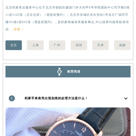
湖南省娄底市娄星区长青街积家售后服务中心（需提前预约）
北京积家售后服务中心位于北京市朝阳区建国门外大街甲6号华熙国际中心写字楼D座
上
湖南省邵阳市双清区东风路积家售后服务中心（需提前预约）
11层1102室（北京总部）（需提前预约） | 北京市东城区东长安街1号东方广场写字
（
楼W3座6层602室（需提前预约），是积家维修保养服务网点,中心技师均接受标准培
前
湖南省湘潭市雨湖区莲城大道积家售后服务中心（需提前预约）
训....
详情 >
湖南省益阳市赫山区桃花仑路积家售后服务中心（需提前预约）
湖南省永州市冷水滩区永州大道与中兴路交叉口积家售后服务中心（需提前预约）
北京
上海
广州
深圳
天津
成都
湖南省岳阳市岳阳楼区东茅岭路积家售后服务中心（需提前预约）
湖南省张家界市永定区解放路积家售后服务中心（需提前预约）
湖南省长沙市芙蓉区建湘路393号世茂环球金融中心写字楼10层1013室积家售后服务中心（需提前预约）
推荐阅读
湖南省株洲市芦淞区建设南路积家售后服务中心（需提前预约）
甘肃省白银市白银区北京路积家售后服务中心（需提前预约）
甘肃省定西市安定区解放路积家售后服务中心（需提前预约）
1
积家手表表壳出现划痕的处理方法是什么！
甘肃省敦煌市沙州镇阳关中路积家售后服务中心（需提前预约）
甘肃省合作市人民街积家售后服务中心（需提前预约）
甘肃省嘉峪关市雄关区新华中路积家售后服务中心（需提前预约）
甘肃省金昌市金川区北京路积家售后服务中心（需提前预约）
甘肃省酒泉市肃州区西大街积家售后服务中心（需提前预约）