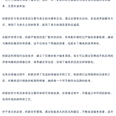
澳门省路氹城市金光大道积家售后服务中心（需提前预约）
务，无需长途奔波。
澳门特别行政区望德堂区塔石广场积家售后服务中心（需提前预约）
积家的官方售后体系还注重与表主的沟通和互动。通过定期举办活动、发送保养提醒等方
福建省福州市鼓楼区五四路128-1号恒力城写字楼15层03室积家售后服务中心（需提前预约）
式，增强了与表主之间的联系，提高了表主的满意度和忠诚度。
福建省厦门市思明区湖滨东路95号万象城华润大厦B座11层1104室积家售后服务中心（需提前预约）
广东省潮州市潮安区新风路与潮汕路交汇处积家售后服务中心（需提前预约）
在配件管理方面，积家严格把控原厂配件的供应。所有配件都经过严格的质量检测，确保
广东省广州市天河区天河路230号万菱汇国际中心A塔7层704室积家售后服务中心（需提前预约）
与腕表的兼容性和质量。这不仅保证了维修的质量，也延长了腕表的使用寿命。
广东省广州市越秀区环市东路371-375号世界贸易中心大厦南塔15层1507室积家售后服务中心（需提前预约）
广东省河源市源城区越王大道积家售后服务中心（需提前预约）
积家还利用现代信息技术，建立了完善的客户服务系统。表主可以通过官网或手机应用程
序查询腕表的维修记录、保养建议等信息，实现了服务的信息化和智能化。
广东省惠州市惠城区江北文昌一路7号华贸大厦1座30层3005室积家售后服务中心（需提前预约）
广东省江门市蓬江区广场西路积家售后服务中心（需提前预约）
在售后维修过程中，积家采用了先进的维修技术和工艺。制表师们运用精密的仪器和工
广东省揭阳市榕城进贤门步行街积家售后服务中心（需提前预约）
具，对腕表进行细致的检测和维修，确保每一个环节都符合品牌的标准。
广东省茂名市电白区水东街道迎宾大道积家售后服务中心（需提前预约）
广东省梅州市梅江区金燕大道积家售后服务中心（需提前预约）
积家的官方售后体系还注重环保和可持续发展。在维修过程中，尽量减少对环境的影响，
广东省清远市清城区湖西路积家售后服务中心（需提前预约）
采用环保的材料和工艺。
广东省汕头市龙湖区长平路积家售后服务中心（需提前预约）
对于表主的反馈，积家非常重视。通过收集表主的意见和建议，不断改进服务质量，提升
广东省汕尾市城区香洲街道园林社区翠园街积家售后服务中心（需提前预约）