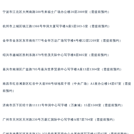
泉州市丰泽区宝洲路729号浦西万达中心写字楼A座7楼709室（需提前预约）
宁波市江北区大闸南路500号来福士广场办公楼20层2009室（需提前预约）
青岛市南区山东路6号华润大厦B座22层04室（需提前预约）
烟台市芝罘区胜利路139号万达金融中心A座907室（需提前预约）
杭州市上城区钱江路1366号华润大厦写字楼A座5层503-5室（需提前预约）
长春市朝阳区西安大路727号中银大厦A座(旺进大厦)18层09室（需提前预约）
贵阳市南明区都司高架桥路33号亨特国际金融中心14楼14D（需提前预约）
金华市金东区东市南街777号金华万达广场写字楼4号楼22层2209室（需提前预约）
昆明市盘龙区北京路928号同德昆明广场写字楼10层06室（需提前预约）
绍兴市越城区胜利东路379号世茂天际中心写字楼8层805室（需提前预约）
石家庄市长安区中山东路39号勒泰中心写字楼B座13层07室（需提前预约）
西安市碑林区南关正街88号华侨城长安国际中心E座6楼10室（需提前预约）
嘉兴市南湖区广益路705号嘉兴世界贸易中心写字楼A座13层1304室（需提前预约）
海口市龙华区金贸东路5号海口华润大厦B座17层1707室（需提前预约）
唐山市路南区新华东道100号万达广场写字楼A座10层1002室（需提前预约）
南昌市红谷滩新区红谷中大道998号绿地双子塔（中央广场）A1座办公楼14层07室（需提
台州市椒江区东海大道1800号腾达中心东1幢20楼2002室（需提前预约）
前预约）
内蒙古自治区呼和浩特市玉泉区大学西街70号华润万象城写字楼（鄂尔多斯大厦）23层2326室（需提前预约）
济南市历下区经十路11111号华润中心写字楼（万象城）15层1508室（需提前预约）
甘肃省兰州市七里河区西津西路16号兰州中心写字楼21层2102室（需提前预约）
重庆市解放碑渝中区民权路28号英利国际金融中心写字楼20层01室（需提前预约）
广州市天河区天河路230号万菱汇国际中心写字楼A塔7层704室（需提前预约）
黑龙江省大庆市萨尔图区会战大街积家售后服务中心（需提前预约）
黑龙江省鹤岗市向阳区红军路积家售后服务中心（需提前预约）
广州市越秀区环市东路371-375号世界贸易中心大厦南塔写字楼15层07室（需提前预约）