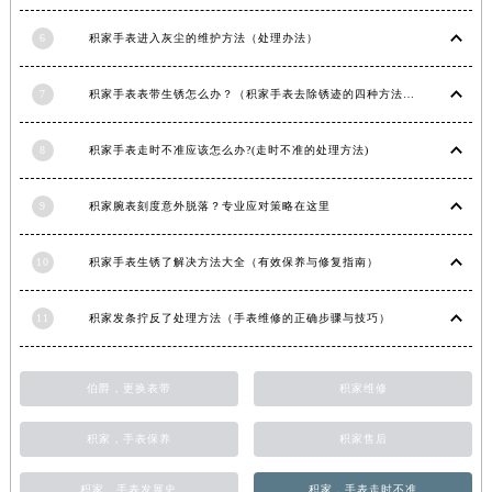
青海省海西蒙古族藏族自治州德令哈市柴达木路积家售后服务中心（需提前预约）
6
积家手表进入灰尘的维护方法（处理办法）
青海省黄南藏族自治州同仁市德合隆路积家售后服务中心（需提前预约）
青海省西宁市城西区海湖新区西关大道积家售后服务中心（需提前预约）
7
积家手表表带生锈怎么办？（积家手表去除锈迹的四种方法）
青海省玉树藏族自治州结古镇胜利路积家售后服务中心（需提前预约）
陕西省安康市汉滨区金州路积家售后服务中心（需提前预约）
8
积家手表走时不准应该怎么办?(走时不准的处理方法)
陕西省宝鸡市渭滨区经二路积家售后服务中心（需提前预约）
陕西省汉中市汉台区北大街积家售后服务中心（需提前预约）
9
积家腕表刻度意外脱落？专业应对策略在这里
陕西省商洛市商州区州城街积家售后服务中心（需提前预约）
10
积家手表生锈了解决方法大全（有效保养与修复指南）
陕西省铜川市王益区红旗街积家售后服务中心（需提前预约）
陕西省渭南市临渭区东风大街积家售后服务中心（需提前预约）
11
积家发条拧反了处理方法（手表维修的正确步骤与技巧）
陕西省咸阳市秦都区沣西新城统一西路与白马河路交汇处积家售后服务中心（需提前预约）
陕西省延安市宝塔区中心街积家售后服务中心（需提前预约）
伯爵，更换表带
积家维修
陕西省榆林市榆阳区长兴路积家售后服务中心（需提前预约）
新疆维吾尔自治区阿克苏市东大街积家售后服务中心（需提前预约）
积家，手表保养
积家售后
新疆维吾尔自治区阿拉尔市胜利大道积家售后服务中心（需提前预约）
新疆维吾尔自治区阿拉山口市友好路积家售后服务中心（需提前预约）
积家，手表发展史
积家，手表走时不准