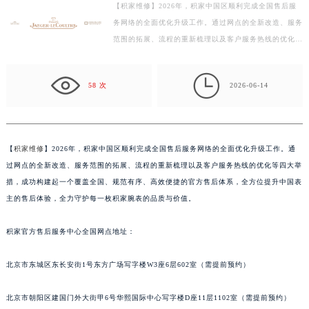
【积家维修】2026年，积家中国区顺利完成全国售后服
宁波市江北区大闸南路500号来福士广场办公楼20层2009室（需提前预约）
务网络的全面优化升级工作。通过网点的全新改造、服务
杭州市上城区钱江路1366号华润大厦写字楼A座5层503-5室（需提前预约）
范围的拓展、流程的重新梳理以及客户服务热线的优化等
金华市金东区东市南街777号金华万达广场写字楼4号楼22层2209室（需提前预约）
四大举措，成功构建起一个覆盖全国、规范有序、高效
绍兴市越城区胜利东路379号世茂天际中心写字楼8层805室（需提前预约）
便…

58 次
2026-06-14
嘉兴市南湖区广益路705号嘉兴世界贸易中心写字楼A座13层1304室（需提前预约）
南昌市红谷滩新区红谷中大道998号绿地双子塔（中央广场）A1座办公楼14层07室（需提前预约）
济南市历下区经十路11111号华润中心写字楼（万象城）15层1508室（需提前预约）
广州市天河区天河路230号万菱汇国际中心写字楼A塔7层704室（需提前预约）
【
积家维修
】2026年，积家中国区顺利完成全国售后服务网络的全面优化升级工作。通
过网点的全新改造、服务范围的拓展、流程的重新梳理以及客户服务热线的优化等四大举
广州市越秀区环市东路371-375号世界贸易中心大厦南塔写字楼15层07室（需提前预约）
措，成功构建起一个覆盖全国、规范有序、高效便捷的官方售后体系，全方位提升中国表
深圳市罗湖区深南东路5001号华润大厦写字楼17层1701室（需提前预约）
主的售后体验，全力守护每一枚积家腕表的品质与价值。
惠州市惠城区江北文昌一路7号华贸大厦写字楼1座30层05室（需提前预约）
厦门市思明区湖滨东路95号华润大厦写字楼B座11层1104室（需提前预约）
积家官方售后服务中心全国网点地址：
福州市鼓楼区五四路128-1号恒力城写字楼15层03室（需提前预约）
成都市锦江区人民东路6号SAC东原中心写字楼24层2406B室（需提前预约）
北京市东城区东长安街1号东方广场写字楼W3座6层602室（需提前预约）
重庆市江北区观音桥步行街2号融恒时代广场写字楼9层902室（需提前预约）
北京市朝阳区建国门外大街甲6号华熙国际中心写字楼D座11层1102室（需提前预约）
长沙市芙蓉区定王台街道建湘路393号世茂环球金融中心写字楼（芙蓉广场）10层13室（需提前预约）