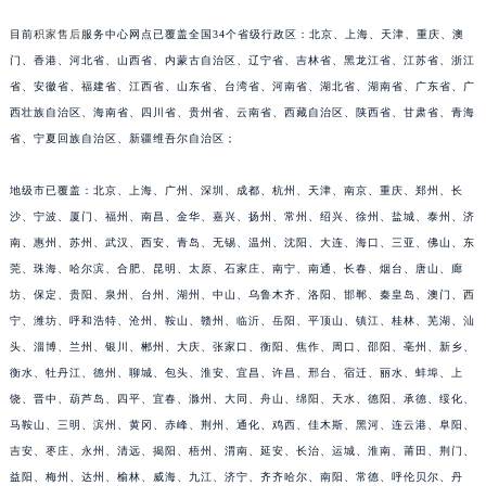
安徽省淮北市相山区淮海路积家售后服务中心（需提前预约）
目前
积家售后
服务中心网点已覆盖全国34个省级行政区：北京、上海、天津、重庆、澳
安徽省淮南市田家庵区国庆中路积家售后服务中心（需提前预约）
门、香港、河北省、山西省、内蒙古自治区、辽宁省、吉林省、黑龙江省、江苏省、浙江
安徽省黄山市屯溪区黄山西路积家售后服务中心（需提前预约）
省、安徽省、福建省、江西省、山东省、台湾省、河南省、湖北省、湖南省、广东省、广
安徽省六安市金安区解放中路积家售后服务中心（需提前预约）
西壮族自治区、海南省、四川省、贵州省、云南省、西藏自治区、陕西省、甘肃省、青海
省、宁夏回族自治区、新疆维吾尔自治区；
安徽省马鞍山市雨山区湖南西路积家售后服务中心（需提前预约）
安徽省宿州市埇桥区人民中路积家售后服务中心（需提前预约）
地级市已覆盖：北京、上海、广州、深圳、成都、杭州、天津、南京、重庆、郑州、长
安徽省铜陵市铜官区石城大道积家售后服务中心（需提前预约）
沙、宁波、厦门、福州、南昌、金华、嘉兴、扬州、常州、绍兴、徐州、盐城、泰州、济
安徽省芜湖市镜湖区中山路步行街积家售后服务中心（需提前预约）
南、惠州、苏州、武汉、西安、青岛、无锡、温州、沈阳、大连、海口、三亚、佛山、东
安徽省宣城市宣州区叠嶂西路积家售后服务中心（需提前预约）
莞、珠海、哈尔滨、合肥、昆明、太原、石家庄、南宁、南通、长春、烟台、唐山、廊
福建省龙岩市新罗区九一南路积家售后服务中心（需提前预约）
坊、保定、贵阳、泉州、台州、湖州、中山、乌鲁木齐、洛阳、邯郸、秦皇岛、澳门、西
宁、潍坊、呼和浩特、沧州、鞍山、赣州、临沂、岳阳、平顶山、镇江、桂林、芜湖、汕
福建省南平市建阳区人民西路积家售后服务中心（需提前预约）
头、淄博、兰州、银川、郴州、大庆、张家口、衡阳、焦作、周口、邵阳、亳州、新乡、
福建省宁德市蕉城区天湖东路积家售后服务中心（需提前预约）
衡水、牡丹江、德州、聊城、包头、淮安、宜昌、许昌、邢台、宿迁、丽水、蚌埠、上
福建省莆田市城厢区霞林街道荔华东大道积家售后服务中心（需提前预约）
饶、晋中、葫芦岛、四平、宜春、滁州、大同、舟山、绵阳、天水、德阳、承德、绥化、
福建省三明市三元区东乾二路积家售后服务中心（需提前预约）
马鞍山、三明、滨州、黄冈、赤峰、荆州、通化、鸡西、佳木斯、黑河、连云港、阜阳、
福建省漳州市龙文区步港路积家售后服务中心（需提前预约）
吉安、枣庄、永州、清远、揭阳、梧州、渭南、延安、长治、运城、淮南、莆田、荆门、
江苏省常州市新北区龙锦路1590号现代传媒中心5号楼10层1008室积家售后服务中心（需提前预约）
益阳、梅州、达州、榆林、威海、九江、济宁、齐齐哈尔、南阳、常德、呼伦贝尔、丹