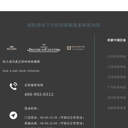
新疆维吾尔自治区奎屯市团结西街积家售后服务中心（需提前预约）
新疆维吾尔自治区昆玉市昆泉街积家售后服务中心（需提前预约）
新疆维吾尔自治区沙湾市三道河子镇世纪大道南路积家售后服务中心（需提前预约）
轻轻滑动下方栏目探索更多精彩内容
新疆维吾尔自治区石河子市北二路积家售后服务中心（需提前预约）
新疆维吾尔自治区双河市光明路积家售后服务中心（需提前预约）
积家中国区服
新疆维吾尔自治区塔城市塔城地区闻琴路积家售后服务中心（需提前预约）
新疆维吾尔自治区铁门关市兴疆路积家售后服务中心（需提前预约）
北京积家维修
新疆维吾尔自治区图木舒克市图木舒克市中兴街积家售后服务中心（需提前预约）
加入成为真正的钟表收藏家
上海积家维修
新疆维吾尔自治区吐鲁番市高昌区文化中路文化中路积家售后服务中心（需提前预约）
Join a real clock collector.
天津积家维修
新疆维吾尔自治区乌苏市乌鲁木齐北路积家售后服务中心（需提前预约）

总部服务热线
新疆维吾尔自治区五家渠市长征西街积家售后服务中心（需提前预约）
广州积家维修
新疆维吾尔自治区新星市东风路积家售后服务中心（需提前预约）
400-992-0312
深圳积家维修
新疆维吾尔自治区伊宁市解放西路积家售后服务中心（需提前预约）
成都积家维修
营业时间：
贵州省安顺市西秀区中华南路积家售后服务中心（需提前预约）

贵州省毕节市七星关区松山路积家售后服务中心（需提前预约）
门店营业：09:00-19:30（节假日正常营业）
客服在线：08:00-22:00（节假日正常营业）
贵州省六盘水市钟山区钟山大道积家售后服务中心（需提前预约）