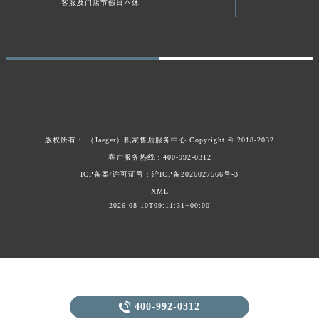
客服及门店节假日不休
贵州省黔东南苗族侗族自治州凯里市北京西路积家售后服务中心（需提前预约）
贵州省黔西南布依族苗族自治州兴义市大道与桔香路交汇处积家售后服务中心（需提前预约）
贵州省铜仁市碧江区民主路积家售后服务中心（需提前预约）
贵州省遵义市红花岗区共青大道与嵩山路交叉口积家售后服务中心（需提前预约）
四川省阿坝州市马尔康市团结街积家售后服务中心（需提前预约）
四川省巴中市巴州区江北大道积家售后服务中心（需提前预约）
四川省成都市锦江区人民东路6号SAC东原中心24层2406B室积家售后服务中心（需提前预约）
版权所有：
（Jaeger）
积家售后服务中心
Copyright © 2018-2032
四川省达州市通川区中心广场、老车坝积家售后服务中心（需提前预约）
客户服务热线：400-992-0312
四川省德阳市旌阳区长江西路、南街积家售后服务中心（需提前预约）
ICP备案/许可证号：沪ICP备2026027566号-3
XML
四川省甘孜州市康定市情歌广场、箭炉街积家售后服务中心（需提前预约）
2026-08-10T09:11:31+00:00
四川省广安市广安区建安南路积家售后服务中心（需提前预约）
四川省广元市利州区老城南北街、东大街积家售后服务中心（需提前预约）
四川省乐山市市中区嘉定中路积家售后服务中心（需提前预约）
四川省凉山州市西昌市大巷口下街积家售后服务中心（需提前预约）
四川省泸州市江阳区治平路积家售后服务中心（需提前预约）

400-992-0312
四川省眉山市东坡区三苏路积家售后服务中心（需提前预约）