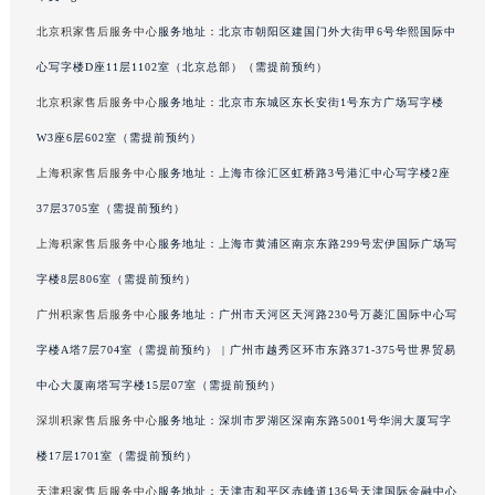
广西壮族自治区钦州市钦南区金海湾东大街积家售后服务中心（需提前预约）
北京积家售后服务中心
服务地址：北京市朝阳区建国门外大街甲6号华熙国际中
广西壮族自治区梧州市万秀区龙湖镇高旺路积家售后服务中心（需提前预约）
心写字楼D座11层1102室（北京总部）（需提前预约）
广西壮族自治区玉林市玉州区金玉路积家售后服务中心（需提前预约）
北京积家售后服务中心
服务地址：北京市东城区东长安街1号东方广场写字楼
海南省儋州市儋州市那大镇兰洋北路积家售后服务中心（需提前预约）
W3座6层602室（需提前预约）
海南省东方市八所镇解放西路积家售后服务中心（需提前预约）
上海积家售后服务中心
服务地址：上海市徐汇区虹桥路3号港汇中心写字楼2座
海南省琼海市嘉积镇东风路积家售后服务中心（需提前预约）
海南省三沙市西沙区西沙群岛永兴岛北京路积家售后服务中心（需提前预约）
37层3705室（需提前预约）
海南省三亚市吉阳区迎宾路积家售后服务中心（需提前预约）
上海积家售后服务中心
服务地址：上海市黄浦区南京东路299号宏伊国际广场写
海南省万宁市万城镇解放路积家售后服务中心（需提前预约）
字楼8层806室（需提前预约）
海南省文昌市文城镇教育东路积家售后服务中心（需提前预约）
广州积家售后服务中心
服务地址：广州市天河区天河路230号万菱汇国际中心写
海南省五指山市通什镇三月三大道积家售后服务中心（需提前预约）
字楼A塔7层704室（需提前预约） | 广州市越秀区环市东路371-375号世界贸易
香港特别行政区尖沙咀区油尖旺区广东道积家售后服务中心（需提前预约）
中心大厦南塔写字楼15层07室（需提前预约）
香港特别行政区金钟区中西区金钟道积家售后服务中心（需提前预约）
深圳积家售后服务中心
服务地址：深圳市罗湖区深南东路5001号华润大厦写字
香港特别行政区九龙区油尖旺区弥敦道积家售后服务中心（需提前预约）
香港特别行政区铜锣湾区湾仔区轩尼诗道积家售后服务中心（需提前预约）
楼17层1701室（需提前预约）
河南省安阳市文峰区解放大道积家售后服务中心（需提前预约）
天津积家售后服务中心
服务地址：天津市和平区赤峰道136号天津国际金融中心