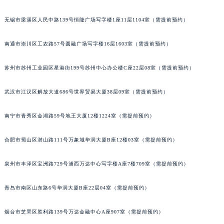
北京市朝阳区建国门外大街甲6号华熙国际中心D座11层1102室积家售后服务中心（北京总部）（需提前预约）
无锡市梁溪区人民中路139号恒隆广场写字楼1座11层1104室（需提前预约）
北京市东城区东长安街1号王府井东方广场W3座6层602室积家售后服务中心（需提前预约）
河北省保定市竞秀区朝阳北大街北国先天下积家售后服务中心（需提前预约）
南通市崇川区工农路57号圆融广场写字楼16层1603室（需提前预约）
内蒙古自治区阿拉善盟市左旗土尔扈特大街积家售后服务中心（需提前预约）
内蒙古自治区巴彦淖尔市临河区新华街积家售后服务中心（需提前预约）
苏州市苏州工业园区星港街199号苏州中心办公楼C座22层08室（需提前预约）
内蒙古自治区包头市青山区幸福路甲3号王府井百货名表维修积家售后服务中心（需提前预约）
武汉市江汉区解放大道686号世界贸易大厦38层09室（需提前预约）
内蒙古自治区赤峰市红山区哈达街积家售后服务中心（需提前预约）
内蒙古自治区鄂尔多斯市东胜区伊金霍洛街积家售后服务中心（需提前预约）
南宁市青秀区金湖路59号地王大厦12楼1224室（需提前预约）
内蒙古自治区呼伦贝尔市海拉尔区中央街积家售后服务中心（需提前预约）
内蒙古自治区通辽市科尔沁区明仁大街积家售后服务中心（需提前预约）
合肥市蜀山区潜山路111号万象城华润大厦B座12楼03室（需提前预约）
内蒙古自治区乌海市海勃湾区人民南路积家售后服务中心（需提前预约）
内蒙古自治区乌兰察布市集宁区恩和大街积家售后服务中心（需提前预约）
泉州市丰泽区宝洲路729号浦西万达中心写字楼A座7楼709室（需提前预约）
内蒙古自治区锡林郭勒盟市锡林浩特市光明街与额尔敦路交叉口积家售后服务中心（需提前预约）
青岛市南区山东路6号华润大厦B座22层04室（需提前预约）
内蒙古自治区兴安盟市乌兰浩特市兴安大街积家售后服务中心（需提前预约）
山西省大同市平城区迎宾街积家售后服务中心（需提前预约）
烟台市芝罘区胜利路139号万达金融中心A座907室（需提前预约）
山西省晋城市城区黄华街积家售后服务中心（需提前预约）