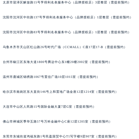
太原市迎泽区解放路15号亨得利名表服务中心（品牌授权店）3层整层（需提前预约）
吉林省通化市东昌区环通乡江南大街积家售后服务中心（需提前预约）
吉林省延边市延吉市解放路积家售后服务中心（需提前预约）
沈阳市沈河区中街路137号亨得利名表服务中心（品牌授权店）1层整层（需提前预约）
辽宁省鞍山市铁东区站前街积家售后服务中心（需提前预约）
辽宁省本溪市平山区胜利路积家售后服务中心（需提前预约）
沈阳市沈河区中街路83号亨得利名表服务中心（品牌授权店）1层整层（需提前预约）
辽宁省朝阳市双塔区新华路积家售后服务中心（需提前预约）
乌鲁木齐市天山区红山路26号时代广场（CCMALL）C座17层17-B（需提前预约）
辽宁省丹东市振兴区七经街积家售后服务中心（需提前预约）
辽宁省抚顺市新抚区东一路积家售后服务中心（需提前预约）
台州市椒江区东海大道1800号腾达中心东1幢20楼2002室（需提前预约）
辽宁省阜新市海州区解放大街积家售后服务中心（需提前预约）
辽宁省葫芦岛市连山区中央路积家售后服务中心（需提前预约）
温州市鹿城区锦绣路1067号置信广场10层1015室（需提前预约）
辽宁省锦州市古塔区中央大街积家售后服务中心（需提前预约）
哈尔滨市南岗区东大直街146号上和置地广场金座12层1214室（需提前预约）
辽宁省辽阳市白塔区新运大街积家售后服务中心（需提前预约）
辽宁省盘锦市兴隆台区石油大街积家售后服务中心（需提前预约）
大连市中山区人民路15号国际金融大厦7层G室（需提前预约）
辽宁省铁岭市银州区南马路积家售后服务中心（需提前预约）
辽宁省营口市站前区市府路与渤海大街交叉口积家售后服务中心（需提前预约）
佛山市禅城区季华五路57号万科金融中心C座12层1205室（需提前预约）
辽宁省沈阳市沈河区中街路137号亨得利名表维修授权店1楼积家售后服务中心（需提前预约）
辽宁省沈阳市沈河区中街路83号亨得利名表维修授权店1楼积家售后服务中心（需提前预约）
东莞市东城街道鸿福东路1号民盈国贸中心T1写字楼9层907室（需提前预约）