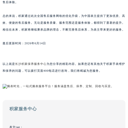
售后体验。
广东省韶关市武江区芙蓉新区与老城中心交汇处积家售后服务中心（需提前预约）
广东省深圳市罗湖区深南东路5001号华润大厦17层1701室积家售后服务中心（需提前预约）
总的来说，积家通过此次全国售后服务网络的优化升级，为中国表主提供了更加优质、高
广东省阳江市江城区东风一路积家售后服务中心（需提前预约）
效、便捷的售后服务。无论是服务质量、服务范围还是服务体验，都得到了显著的提升。
广东省云浮市云城区金山路积家售后服务中心（需提前预约）
相信在未来，积家将继续秉承品牌的理念，不断完善售后体系，为表主带来更好的服务。
广东省湛江市赤坎区观海北路积家售后服务中心（需提前预约）
最后更新时间：2026年6月14日
广东省肇庆市端州区信安大道与砚都大道交汇处积家售后服务中心（需提前预约）
广西壮族自治区百色市右江区中山二路积家售后服务中心（需提前预约）
广西壮族自治区北海市海城区北京路积家售后服务中心（需提前预约）
以上就是
长沙积家保养服务中心
为您分享的精彩内容。如果您还有其他关于积家手表维护
广西壮族自治区崇左市江州区石景林街道友谊大道与丽川路交汇处积家售后服务中心（需提前预约）
和保养的问题，可以拨打页面400电话进行咨询，我们将竭诚为您服务。
广西壮族自治区防城港市港口区金花茶大道积家售后服务中心（需提前预约）
广西壮族自治区贵港市港北区港城街道布山大道与仙衣路交叉口积家售后服务中心（需提前预约）
广西壮族自治区桂林市秀峰区红岭路积家售后服务中心（需提前预约）
广西壮族自治区河池市金城江区金城江街道朝阳路积家售后服务中心（需提前预约）
积家服务中心
广西壮族自治区贺州市八步区城东街道灵峰南路积家售后服务中心（需提前预约）
广西壮族自治区来宾市兴宾区桂中大道积家售后服务中心（需提前预约）
广西壮族自治区柳州市城中区中山中路积家售后服务中心（需提前预约）
本文tag：