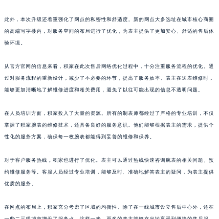
上海市黄浦区南京东路299号宏伊国际广场写字楼8层806室积家售后服务中心（需提前预约）
此外，本次升级还着重强化了网点的私密性和舒适度。新的网点大多选址在城市核心商圈
上海市徐汇区虹桥路3号港汇中心2座37层3705室积家售后服务中心（需提前预约）
的高端写字楼内，对服务空间的布局进行了优化，为表主提供了更加安心、舒适的售后体
浙江省杭州市上城区钱江路1366号华润大厦A座5层503-5室积家售后服务中心（需提前预约）
验环境。
浙江省湖州市吴兴区劳动路积家售后服务中心（需提前预约）
浙江省嘉兴市南湖区广益路705号嘉兴世界贸易中心A座13层1304室积家售后服务中心（需提前预约）
从官方官网的信息来看，积家在此次售后网络优化过程中，十分注重服务流程的优化。通
浙江省金华市金东区东市南街777号金华万达广场4号楼22楼2209室积家售后服务中心（需提前预约）
过对服务流程的重新设计，减少了不必要的环节，提高了服务效率。表主在送表维修时，
能够更加清晰地了解维修进度和相关费用，避免了以往可能出现的信息不透明问题。
浙江省丽水市莲都区解放街积家售后服务中心（需提前预约）
浙江省宁波市江北区大闸南路500号来福士广场办公楼20层2009室积家售后服务中心（需提前预约）
在人员培训方面，积家投入了大量的资源。所有的制表师都经过了严格的专业培训，不仅
浙江省衢州市柯城区上街积家售后服务中心（需提前预约）
掌握了积家腕表的维修技术，还具备良好的服务意识。他们能够根据表主的需求，提供个
浙江省绍兴市越城区胜利东路379号世茂天际中心写字楼8层805室积家售后服务中心（需提前预约）
性化的服务方案，确保每一枚腕表都能得到妥善的维修和保养。
浙江省舟山市定海区解放东路积家售后服务中心（需提前预约）
澳门特别行政区大堂区议事亭前地（新马路）积家售后服务中心（需提前预约）
对于客户服务热线，积家也进行了优化。表主可以通过热线快速咨询腕表的相关问题、预
约维修服务等。客服人员经过专业培训，能够及时、准确地解答表主的疑问，为表主提供
澳门特别行政区风顺堂区南湾大马路积家售后服务中心（需提前预约）
优质的服务。
澳门特别行政区花地玛堂区关闸广场积家售后服务中心（需提前预约）
澳门特别行政区花王堂区大三巴商圈积家售后服务中心（需提前预约）
在网点的布局上，积家充分考虑了区域的均衡性。除了在一线城市设立售后中心外，还在
澳门特别行政区嘉模堂区官也街积家售后服务中心（需提前预约）
一些二三线城市增设了服务点。这样一来，更多的表主能够在当地享受到便捷的售后服