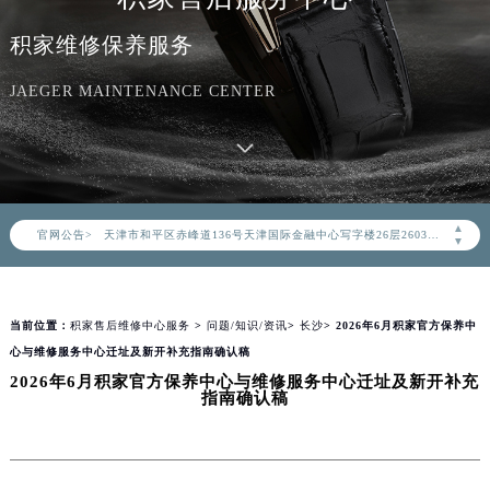
积家维修保养服务
2026年8月积家中国区售后服务网络优化升级公告
2026年8月积家全国官方售后客户服务热线：400-992-0312
JAEGER MAINTENANCE CENTER
积家官方全国统一服务热线400-992-0312，服务覆盖中国大陆、香港、澳门、台湾全部区域（非大陆需加拨“+86”）
2026年8月积家售后服务中心最新网点地址：
北京市朝阳区建国门外大街甲6号华熙国际中心写字楼D座11层1102室（北京总部）（需提前预约）
北京市东城区东长安街1号东方广场写字楼W3座6层602室（需提前预约）
▲
官网公告>
天津市和平区赤峰道136号天津国际金融中心写字楼26层2603室（需提前预约）
▼
上海市徐汇区虹桥路3号港汇中心写字楼2座37层3705室（需提前预约）
上海市黄浦区南京东路299号宏伊国际广场写字楼8层806室（需提前预约）
当前位置：
积家售后维修中心服务
>
问题/知识/资讯
>
长沙
> 2026年6月积家官方保养中
南京市秦淮区中山南路1号（新街口）南京中心写字楼22层C1-1室（需提前预约）
心与维修服务中心迁址及新开补充指南确认稿
常州市新北区龙锦路1590号现代传媒中心写字楼5号楼10层1008室（需提前预约）
2026年6月积家官方保养中心与维修服务中心迁址及新开补充
徐州市鼓楼区淮海东路29号苏宁广场IFC国际金融中心写字楼35层3508室（需提前预约）
指南确认稿
扬州市邗江区国展路29号星耀天地写字楼1号楼18层1803室（需提前预约）
盐城市盐都区世纪大道5号盐城金融城写字楼1号楼16层1604室（需提前预约）
泰州市海陵区永定东路399号置地商务中心东塔写字楼（华润万象城）17层1706室（需提前预约）