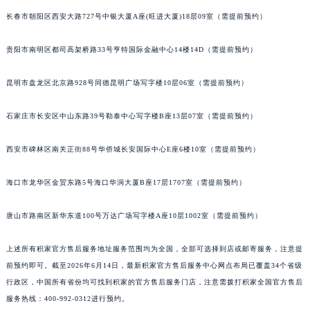
山西省晋中市榆次区顺城街积家售后服务中心（需提前预约）
长春市朝阳区西安大路727号中银大厦A座(旺进大厦)18层09室（需提前预约）
山西省临汾市尧都区解放路积家售后服务中心（需提前预约）
贵阳市南明区都司高架桥路33号亨特国际金融中心14楼14D（需提前预约）
山西省吕梁市离石区永宁中路与建设街交叉口积家售后服务中心（需提前预约）
山西省朔州市朔城区怡西路与鄯阳西街交汇处积家售后服务中心（需提前预约）
昆明市盘龙区北京路928号同德昆明广场写字楼10层06室（需提前预约）
山西省忻州市忻府区和平东街与七一南路交叉口积家售后服务中心（需提前预约）
山西省阳泉市郊区平阳东街与新城大道交叉口积家售后服务中心（需提前预约）
石家庄市长安区中山东路39号勒泰中心写字楼B座13层07室（需提前预约）
山西省运城市盐湖区河东街积家售后服务中心（需提前预约）
山西省长治市潞州区英雄中路积家售后服务中心（需提前预约）
西安市碑林区南关正街88号华侨城长安国际中心E座6楼10室（需提前预约）
山西省太原市迎泽区迎泽街道解放路15号亨得利名表维修授权店3楼积家售后服务中心（需提前预约）
海口市龙华区金贸东路5号海口华润大厦B座17层1707室（需提前预约）
天津市和平区赤峰道136号天津国际金融中心26层2603室积家售后服务中心（需提前预约）
安徽省安庆市迎江区人民路积家售后服务中心（需提前预约）
唐山市路南区新华东道100号万达广场写字楼A座10层1002室（需提前预约）
安徽省蚌埠市蚌山区淮河路积家售后服务中心（需提前预约）
安徽省亳州市谯城区魏武大道积家售后服务中心（需提前预约）
上述所有积家官方售后服务地址服务范围均为全国，全部可选择到店或邮寄服务，注意提
安徽省池州市贵池区长江路积家售后服务中心（需提前预约）
前预约即可。截至2026年6月14日，最新积家官方售后服务中心网点布局已覆盖34个省级
行政区，中国所有省份均可找到积家的官方售后服务门店，注意需拨打积家全国官方售后
安徽省滁州市琅琊区南谯北路积家售后服务中心（需提前预约）
服务热线：400-992-0312进行预约。
安徽省阜阳市颍州区颍州北路积家售后服务中心（需提前预约）