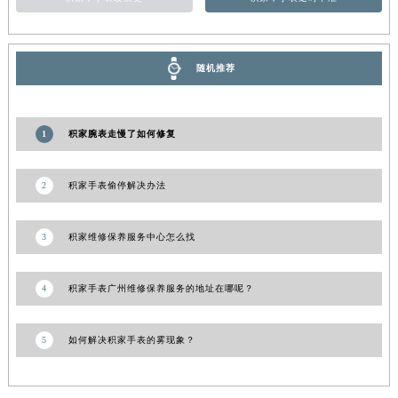
新疆维吾尔自治区阿勒泰市解放路积家售后服务中心（需提前预约）
新疆维吾尔自治区阿图什市光明路积家售后服务中心（需提前预约）
新疆维吾尔自治区白杨市军垦路积家售后服务中心（需提前预约）
随机推荐
新疆维吾尔自治区北屯市团结路积家售后服务中心（需提前预约）
新疆维吾尔自治区博乐市博乐市北京路积家售后服务中心（需提前预约）
1
积家腕表走慢了如何修复
新疆维吾尔自治区昌吉市延安北路积家售后服务中心（需提前预约）
新疆维吾尔自治区阜康市博峰路积家售后服务中心（需提前预约）
2
积家手表偷停解决办法
新疆维吾尔自治区哈密市伊州区建国北路积家售后服务中心（需提前预约）
新疆维吾尔自治区和田市和田市北京西路积家售后服务中心（需提前预约）
3
积家维修保养服务中心怎么找
新疆维吾尔自治区胡杨河市胡杨河市胡杨路积家售后服务中心（需提前预约）
新疆维吾尔自治区霍尔果斯市亚欧北路积家售后服务中心（需提前预约）
4
积家手表广州维修保养服务的地址在哪呢？
新疆维吾尔自治区喀什市解放北路积家售后服务中心（需提前预约）
新疆维吾尔自治区可克达拉市幸福路积家售后服务中心（需提前预约）
5
如何解决积家手表的雾现象？
新疆维吾尔自治区克拉玛依市克拉玛依区友谊路积家售后服务中心（需提前预约）
新疆维吾尔自治区库车市库车市文化东路积家售后服务中心（需提前预约）
新疆维吾尔自治区库尔勒市库尔勒市人民东路积家售后服务中心（需提前预约）