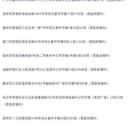
黑龙江省黑河市爱辉区中央街积家售后服务中心（需提前预约）
黑龙江省鸡西市鸡冠区红军路积家售后服务中心（需提前预约）
深圳市罗湖区深南东路5001号华润大厦写字楼17层1701室（需提前预约）
黑龙江省佳木斯市向阳区长安路积家售后服务中心（需提前预约）
惠州市惠城区江北文昌一路7号华贸大厦写字楼1座30层05室（需提前预约）
黑龙江省牡丹江市东安区太平路积家售后服务中心（需提前预约）
黑龙江省七台河市桃山区大同街积家售后服务中心（需提前预约）
厦门市思明区湖滨东路95号华润大厦写字楼B座11层1104室（需提前预约）
黑龙江省齐齐哈尔市龙沙区龙华路积家售后服务中心（需提前预约）
黑龙江省双鸭山市尖山区新兴大街积家售后服务中心（需提前预约）
福州市晋安区横屿路9号东二环泰禾中心写字楼2号楼5层509室（需提前预约）
黑龙江省绥化市北林区新华街与康庄路交叉口积家售后服务中心（需提前预约）
成都市锦江区人民东路6号SAC东原中心写字楼24层2406B室（需提前预约）
黑龙江省伊春市伊美区通河路积家售后服务中心（需提前预约）
吉林省白城市洮北区明仁南街积家售后服务中心（需提前预约）
重庆市江北区观音桥步行街2号融恒时代广场写字楼9层902室（需提前预约）
吉林省白山市浑江区浑江大街积家售后服务中心（需提前预约）
吉林省吉林市船营区河南街积家售后服务中心（需提前预约）
长沙市芙蓉区定王台街道建湘路393号世茂环球金融中心写字楼（芙蓉广场）10层13室
吉林省辽源市龙山区人民大街积家售后服务中心（需提前预约）
（需提前预约）
吉林省梅河口市新华街道梅河大街积家售后服务中心（需提前预约）
郑州市二七区铭功路10号华润大厦写字楼29层2905室（需提前预约）
吉林省四平市铁东区紫气大路与南九经街交汇处积家售后服务中心（需提前预约）
吉林省松原市宁江区五环大街积家售后服务中心（需提前预约）