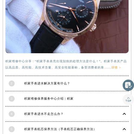
甘肃省临夏市城南街道团结路积家售后服务中心（需提前预约）
甘肃省陇南市武都区人民路积家售后服务中心（需提前预约）
甘肃省平凉市崆峒区西大街积家售后服务中心（需提前预约）
甘肃省庆阳市西峰区南大街积家售后服务中心（需提前预约）
甘肃省天水市秦州区民主路积家售后服务中心（需提前预约）
甘肃省武威市凉州区迎宾路积家售后服务中心（需提前预约）
甘肃省张掖市甘州区民乐北路积家售后服务中心（需提前预约）
积家维修中心分享：“积家手表表壳出现划痕的处理方法是什么！”。积家手表其产品
宁夏回族自治区固原市原州区文化街积家售后服务中心（需提前预约）
以高品质、高性能、高技术含量、高安全性能著称，备受消费者的青......
详情 >
宁夏回族自治区石嘴山市大武口区贺兰山路积家售后服务中心（需提前预约）
宁夏回族自治区吴忠市利通区开元大道积家售后服务中心（需提前预约）
2
积家手表进水解决方案有什么？

宁夏回族自治区银川市兴庆区新华东路97号新百中心C馆一层C1-18号商铺积家售后服务中心（需提前预约）

宁夏回族自治区中卫市沙坡头区鼓楼东街积家售后服务中心（需提前预约）
3
积家维修保养服务中心介绍 | 积家
青海省果洛藏族自治州玛沁县团结路积家售后服务中心（需提前预约）
4
积家手表进水不走怎么办？
青海省海北藏族自治州海晏县将军路积家售后服务中心（需提前预约）
青海省海东市乐都区滨河路积家售后服务中心（需提前预约）
5
积家手表机芯保养方法（手表机芯正确保养方法）
青海省海南藏族自治州共和县青海湖大街积家售后服务中心（需提前预约）