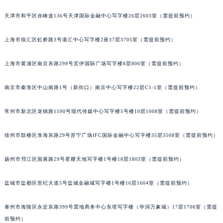
郑州市二七区铭功路10号华润大厦写字楼29层2905室（需提前预约）
天津市和平区赤峰道136号天津国际金融中心写字楼26层2603室（需提前预约）
太原市迎泽区解放路15号亨得利名表服务中心（品牌授权店）3层整层（需提前预约）
沈阳市沈河区中街路137号亨得利名表服务中心（品牌授权店）1层整层（需提前预约）
上海市徐汇区虹桥路3号港汇中心写字楼2座37层3705室（需提前预约）
沈阳市沈河区中街路83号亨得利名表服务中心（品牌授权店）1层整层（需提前预约）
上海市黄浦区南京东路299号宏伊国际广场写字楼8层806室（需提前预约）
乌鲁木齐市天山区红山路26号时代广场（CCMALL）C座17层17-B（需提前预约）
温州市鹿城区锦绣路1067号置信广场10层1015室（需提前预约）
南京市秦淮区中山南路1号（新街口）南京中心写字楼22层C1-1室（需提前预约）
哈尔滨市道里区友谊西路600号富力中心T2座写字楼29层03室（需提前预约）
大连市中山区人民路15号国际金融大厦7层G室（需提前预约）
常州市新北区龙锦路1590号现代传媒中心写字楼5号楼10层1008室（需提前预约）
佛山市禅城区季华五路57号万科金融中心C座12层1205室（需提前预约）
东莞市东城街道鸿福东路1号民盈国贸中心T1写字楼9层907室（需提前预约）
徐州市鼓楼区淮海东路29号苏宁广场IFC国际金融中心写字楼35层3508室（需提前预约）
无锡市梁溪区人民中路139号恒隆广场写字楼1座11层1104室（需提前预约）
扬州市邗江区国展路29号星耀天地写字楼1号楼18层1803室（需提前预约）
南通市崇川区工农路57号圆融广场写字楼16层1603室（需提前预约）
苏州市苏州工业园区星港街199号苏州中心办公楼C座22层08室（需提前预约）
盐城市盐都区世纪大道5号盐城金融城写字楼1号楼16层1604室（需提前预约）
武汉市江汉区解放大道686号世界贸易大厦38层09室（需提前预约）
南宁市青秀区金湖路59号地王大厦12楼1224室（需提前预约）
泰州市海陵区永定东路399号置地商务中心东塔写字楼（华润万象城）17层1706室（需提
合肥市蜀山区潜山路111号万象城华润大厦B座12楼03室（需提前预约）
前预约）