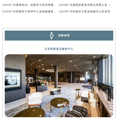
2026年7月最新快讯：积家官方售后维修保养中心迁址新开
2026年7月最新积家售后网点变更公告（含搬迁及新设）
河南省驻马店市驿城区乐山大道与置地大道交叉口积家售后服务中心（需提前预约）
2026年7月积家官方保养中心及维修服务点变动补充记录文档
2026年7月积家官方售后维修中心及保养点迁址新设补充一览表文本发布
湖北省鄂州市鄂城区文星大道积家售后服务中心（需提前预约）
湖北省黄冈市黄州区赤壁大道积家售后服务中心（需提前预约）
湖北省黄石市黄石港区武汉路积家售后服务中心（需提前预约）
湖北省荆门市东宝中天街步行街积家售后服务中心（需提前预约）
积家保养
湖北省荆州市荆州区荆中路积家售后服务中心（需提前预约）
北京积家售后服务中心
湖北省十堰市茅箭区人民北路积家售后服务中心（需提前预约）
湖北省随州市曾都区青年路积家售后服务中心（需提前预约）
湖北省咸宁市咸安区长安大道积家售后服务中心（需提前预约）
湖北省襄阳市樊城区长虹路与人民路交叉口积家售后服务中心（需提前预约）
湖北省孝感市孝南区复兴大道积家售后服务中心（需提前预约）
湖北省宜昌市西陵区夷陵大道与港窑路积家售后服务中心（需提前预约）
湖南省常德市武陵区人民路积家售后服务中心（需提前预约）
湖南省郴州市北湖区国庆北路积家售后服务中心（需提前预约）
湖南省衡阳市雁峰区解放路积家售后服务中心（需提前预约）
湖南省怀化市鹤城区迎丰中路积家售后服务中心（需提前预约）