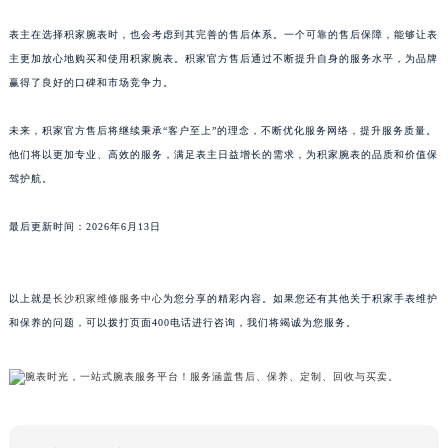
广东省梅州市梅江区金燕大道积家售后服务中心（需提前预约）
表主在选择积家腕表时，也会考虑到其完善的售后体系。一个可靠的售后保障，能够让表
广东省清远市清城区湖西路积家售后服务中心（需提前预约）
主更加放心地购买和使用积家腕表。积家官方售后通过不断提升自身的服务水平，为品牌
广东省汕头市龙湖区长平路积家售后服务中心（需提前预约）
赢得了良好的口碑和市场竞争力。
广东省汕尾市城区香洲街道园林社区翠园街积家售后服务中心（需提前预约）
未来，积家官方售后将继续秉承“客户至上”的理念，不断优化服务网络，提升服务质量。
广东省韶关市武江区芙蓉新区与老城中心交汇处积家售后服务中心（需提前预约）
他们将以更加专业、高效的服务，满足表主日益增长的需求，为积家腕表的品质和价值保
广东省深圳市罗湖区深南东路5001号华润大厦17层1701室积家售后服务中心（需提前预约）
驾护航。
广东省阳江市江城区东风一路积家售后服务中心（需提前预约）
广东省云浮市云城区金山路积家售后服务中心（需提前预约）
最后更新时间：2026年6月13日
广东省湛江市赤坎区观海北路积家售后服务中心（需提前预约）
广东省肇庆市端州区信安大道与砚都大道交汇处积家售后服务中心（需提前预约）
以上就是
长沙积家维修服务中心
为您分享的精彩内容。如果您还有其他关于积家手表维护
广西壮族自治区百色市右江区中山二路积家售后服务中心（需提前预约）
和保养的问题，可以拨打页面400电话进行咨询，我们将竭诚为您服务。
广西壮族自治区北海市海城区北京路积家售后服务中心（需提前预约）
广西壮族自治区崇左市江州区石景林街道友谊大道与丽川路交汇处积家售后服务中心（需提前预约）
广西壮族自治区防城港市港口区金花茶大道积家售后服务中心（需提前预约）
广西壮族自治区贵港市港北区港城街道布山大道与仙衣路交叉口积家售后服务中心（需提前预约）
广西壮族自治区桂林市秀峰区红岭路积家售后服务中心（需提前预约）