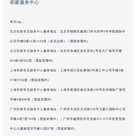
积家服务中心
广西壮族自治区河池市金城江区金城江街道朝阳路积家售后服务中心（需提前预约）
广西壮族自治区贺州市八步区城东街道灵峰南路积家售后服务中心（需提前预约）
本文tag：
广西壮族自治区来宾市兴宾区桂中大道积家售后服务中心（需提前预约）
广西壮族自治区柳州市城中区中山中路积家售后服务中心（需提前预约）
北京积家售后服务中心
服务地址：北京市朝阳区建国门外大街甲6号华熙国际中
广西壮族自治区钦州市钦南区金海湾东大街积家售后服务中心（需提前预约）
心写字楼D座11层1102室（北京总部）（需提前预约）
广西壮族自治区梧州市万秀区龙湖镇高旺路积家售后服务中心（需提前预约）
北京积家售后服务中心
服务地址：北京市东城区东长安街1号东方广场写字楼
广西壮族自治区玉林市玉州区金玉路积家售后服务中心（需提前预约）
W3座6层602室（需提前预约）
海南省儋州市儋州市那大镇兰洋北路积家售后服务中心（需提前预约）
上海积家售后服务中心
服务地址：上海市徐汇区虹桥路3号港汇中心写字楼2座
海南省东方市八所镇解放西路积家售后服务中心（需提前预约）
37层3705室（需提前预约）
海南省琼海市嘉积镇东风路积家售后服务中心（需提前预约）
上海积家售后服务中心
服务地址：上海市黄浦区南京东路299号宏伊国际广场写
海南省三沙市西沙区西沙群岛永兴岛北京路积家售后服务中心（需提前预约）
海南省三亚市吉阳区迎宾路积家售后服务中心（需提前预约）
字楼8层806室（需提前预约）
海南省万宁市万城镇解放路积家售后服务中心（需提前预约）
广州积家售后服务中心
服务地址：广州市天河区天河路230号万菱汇国际中心写
海南省文昌市文城镇教育东路积家售后服务中心（需提前预约）
字楼A塔7层704室（需提前预约） | 广州市越秀区环市东路371-375号世界贸易
海南省五指山市通什镇三月三大道积家售后服务中心（需提前预约）
中心大厦南塔写字楼15层07室（需提前预约）
香港特别行政区尖沙咀区油尖旺区广东道积家售后服务中心（需提前预约）