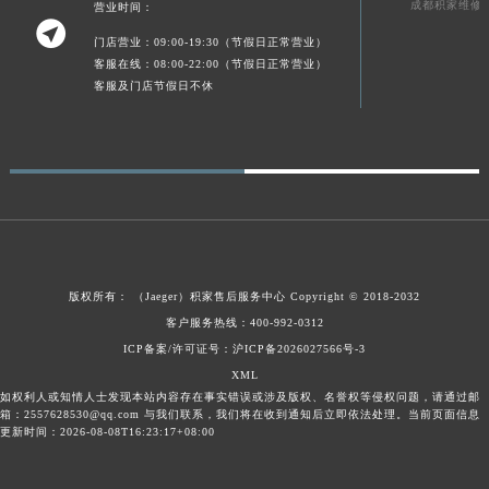
成都积家维修
营业时间：
新疆维吾尔自治区伊宁市解放西路积家售后服务中心（需提前预约）

门店营业：09:00-19:30（节假日正常营业）
贵州省安顺市西秀区中华南路积家售后服务中心（需提前预约）
客服在线：08:00-22:00（节假日正常营业）
贵州省毕节市七星关区松山路积家售后服务中心（需提前预约）
客服及门店节假日不休
贵州省六盘水市钟山区钟山大道积家售后服务中心（需提前预约）
贵州省黔东南苗族侗族自治州凯里市北京西路积家售后服务中心（需提前预约）
贵州省黔西南布依族苗族自治州兴义市大道与桔香路交汇处积家售后服务中心（需提前预约）
贵州省铜仁市碧江区民主路积家售后服务中心（需提前预约）
贵州省遵义市红花岗区共青大道与嵩山路交叉口积家售后服务中心（需提前预约）
四川省阿坝州市马尔康市团结街积家售后服务中心（需提前预约）
四川省巴中市巴州区江北大道积家售后服务中心（需提前预约）
版权所有：
（Jaeger）
积家售后服务中心
Copyright © 2018-2032
客户服务热线：400-992-0312
四川省成都市锦江区人民东路6号SAC东原中心24层2406B室积家售后服务中心（需提前预约）
ICP备案/许可证号：沪ICP备2026027566号-3
四川省达州市通川区中心广场、老车坝积家售后服务中心（需提前预约）
XML
四川省德阳市旌阳区长江西路、南街积家售后服务中心（需提前预约）
如权利人或知情人士发现本站内容存在事实错误或涉及版权、名誉权等侵权问题，请通过邮
箱：2557628530@qq.com 与我们联系，我们将在收到通知后立即依法处理。当前页面信息
四川省甘孜州市康定市情歌广场、箭炉街积家售后服务中心（需提前预约）
更新时间：2026-08-08T16:23:17+08:00
四川省广安市广安区建安南路积家售后服务中心（需提前预约）
四川省广元市利州区老城南北街、东大街积家售后服务中心（需提前预约）