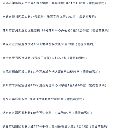
无锡市梁溪区人民中路139号恒隆广场写字楼1座11层1104室（需提前预约）
内蒙古自治区锡林郭勒盟市锡林浩特市光明街与额尔敦路交叉口积家售后服务中心（需提前预约）
内蒙古自治区兴安盟市乌兰浩特市兴安大街积家售后服务中心（需提前预约）
南通市崇川区工农路57号圆融广场写字楼16层1603室（需提前预约）
山西省大同市平城区迎宾街积家售后服务中心（需提前预约）
山西省晋城市城区黄华街积家售后服务中心（需提前预约）
苏州市苏州工业园区星港街199号苏州中心办公楼C座22层08室（需提前预约）
山西省晋中市榆次区顺城街积家售后服务中心（需提前预约）
武汉市江汉区解放大道686号世界贸易大厦38层09室（需提前预约）
山西省临汾市尧都区解放路积家售后服务中心（需提前预约）
山西省吕梁市离石区永宁中路与建设街交叉口积家售后服务中心（需提前预约）
南宁市青秀区金湖路59号地王大厦12楼1224室（需提前预约）
山西省朔州市朔城区怡西路与鄯阳西街交汇处积家售后服务中心（需提前预约）
山西省忻州市忻府区和平东街与七一南路交叉口积家售后服务中心（需提前预约）
合肥市蜀山区潜山路111号万象城华润大厦B座12楼03室（需提前预约）
山西省阳泉市郊区平阳东街与新城大道交叉口积家售后服务中心（需提前预约）
泉州市丰泽区宝洲路729号浦西万达中心写字楼A座7楼709室（需提前预约）
山西省运城市盐湖区河东街积家售后服务中心（需提前预约）
山西省长治市潞州区英雄中路积家售后服务中心（需提前预约）
青岛市南区山东路6号华润大厦B座22层04室（需提前预约）
山西省太原市迎泽区迎泽街道解放路15号亨得利名表维修授权店3楼积家售后服务中心（需提前预约）
天津市和平区赤峰道136号天津国际金融中心26层2603室积家售后服务中心（需提前预约）
烟台市芝罘区胜利路139号万达金融中心A座907室（需提前预约）
安徽省安庆市迎江区人民路积家售后服务中心（需提前预约）
安徽省蚌埠市蚌山区淮河路积家售后服务中心（需提前预约）
长春市朝阳区西安大路727号中银大厦A座(旺进大厦)18层09室（需提前预约）