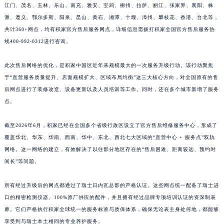
江门、茂名、玉林、乐山、南充、雅安、宝鸡、柳州、拉萨、丽江、张家界、襄阳、株
江西省景德镇市珠山区珠山中路积家售后服务中心（需提前预约）
洲、遵义、鄂尔多斯、阳泉、昆山、黄石、湘潭、十堰、漳州、攀枝花、香港、台北等，
江西省九江市浔阳区浔阳路积家售后服务中心（需提前预约）
共计360+网点，均有积家官方售后服务网点，详细信息需拨打积家全国官方售后服务热
江西省南昌市红谷滩新区红谷中大道998号绿地双子塔（中央广场）A1座办公楼14层1407室积家售后服务中心（需提前预约）
线400-992-0312进行咨询。
江西省萍乡市安源区萍安北大道与康庄路交叉口积家售后服务中心（需提前预约）
此次售后网络的优化，是积家中国区近年来规模最大的一次服务升级行动。该行动聚焦
江西省上饶市信州区滨江西路积家售后服务中心（需提前预约）
于“直营服务质量提升、店面规模扩大、区域布局均衡”这三大核心方向，对全国原有的售
江西省新余市渝水区北湖西路积家售后服务中心（需提前预约）
后网点进行了装修改造、设备更新以及人员培训等工作。同时，还在多个城市新增了服务
江西省宜春市袁州区中山中路积家售后服务中心（需提前预约）
点。
江西省鹰潭市月湖区胜利东路积家售后服务中心（需提前预约）
山东省德州市德城区东风中路积家售后服务中心（需提前预约）
截至2026年6月，积家已经在全国多个省级行政区设立了官方售后维修服务中心，形成了
山东省东营市东营区济南路积家售后服务中心（需提前预约）
覆盖华北、华东、华南、西南、华中、东北、西北七大区域的“直营中心 + 服务点”双轨
网络。这一网络的建立，有效解决了以往部分地区存在的“售后困难、距离较远、预约时
山东省济南市历下区经十路11111号华润中心写字楼（万象城）15层1508室积家售后服务中心（需提前预约）
间长”等问题。
山东省济宁市任城区太白楼路积家售后服务中心（需提前预约）
山东省莱芜市文化南路8号银座商城名表维修一楼名表维修积家售后服务中心（需提前预约）
所有经过升级后的网点都通过了瑞士日内瓦总部的严格认证。这些网点统一配备了瑞士进
山东省临沂市兰山区解放路积家售后服务中心（需提前预约）
口的精密检测仪器、100%原厂供应的配件，并且拥有经过品牌专项培训认证的资深制表
山东省日照市东港区烟台路积家售后服务中心（需提前预约）
师。它们严格执行积家全球统一的服务标准与质保体系，确保无论表主身处何地，都能够
山东省泰安市泰山区财源街道泰山大街积家售后服务中心（需提前预约）
享受到与瑞士本土相同的专业养护服务。