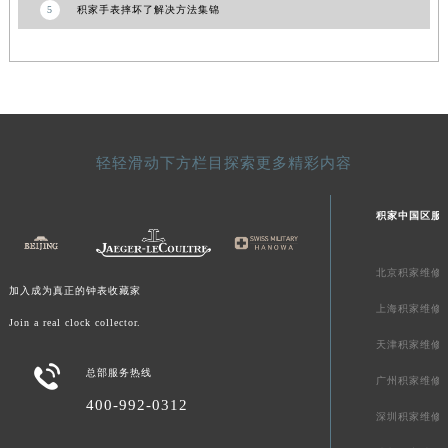
5
积家手表摔坏了解决方法集锦
新疆维吾尔自治区可克达拉市幸福路积家售后服务中心（需提前预约）
新疆维吾尔自治区克拉玛依市克拉玛依区友谊路积家售后服务中心（需提前预约）
新疆维吾尔自治区库车市库车市文化东路积家售后服务中心（需提前预约）
新疆维吾尔自治区库尔勒市库尔勒市人民东路积家售后服务中心（需提前预约）
新疆维吾尔自治区奎屯市团结西街积家售后服务中心（需提前预约）
新疆维吾尔自治区昆玉市昆泉街积家售后服务中心（需提前预约）
轻轻滑动下方栏目探索更多精彩内容
新疆维吾尔自治区沙湾市三道河子镇世纪大道南路积家售后服务中心（需提前预约）
新疆维吾尔自治区石河子市北二路积家售后服务中心（需提前预约）
积家中国区服
新疆维吾尔自治区双河市光明路积家售后服务中心（需提前预约）
新疆维吾尔自治区塔城市塔城地区闻琴路积家售后服务中心（需提前预约）
北京积家维修
加入成为真正的钟表收藏家
新疆维吾尔自治区铁门关市兴疆路积家售后服务中心（需提前预约）
上海积家维修
Join a real clock collector.
新疆维吾尔自治区图木舒克市图木舒克市中兴街积家售后服务中心（需提前预约）
天津积家维修
新疆维吾尔自治区吐鲁番市高昌区文化中路文化中路积家售后服务中心（需提前预约）

总部服务热线
广州积家维修
新疆维吾尔自治区乌苏市乌鲁木齐北路积家售后服务中心（需提前预约）
400-992-0312
新疆维吾尔自治区五家渠市长征西街积家售后服务中心（需提前预约）
深圳积家维修
新疆维吾尔自治区新星市东风路积家售后服务中心（需提前预约）