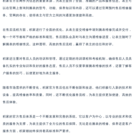
积家官方官网作为信息的重要来源，为表主提供了全面、准确的产品和服务信息。表主可
澳门特别行政区风顺堂区南湾大马路积家售后服务中心（需提前预约）
以在官网上查询到腕表的型号、功能、保养知识等内容，还可以通过官网预约售后维修服
澳门特别行政区花地玛堂区关闸广场积家售后服务中心（需提前预约）
务。官网的存在，使得表主与官方之间的沟通更加便捷和高效。
澳门特别行政区花王堂区大三巴商圈积家售后服务中心（需提前预约）
在售后流程方面，积家进行了全面的优化。从表主提交维修申请到腕表维修完成并交付，
澳门特别行政区嘉模堂区官也街积家售后服务中心（需提前预约）
每一个环节都有严格的标准和规范。售后团队会及时与表主沟通维修进度，让表主随时了
澳门省路氹城市金光大道积家售后服务中心（需提前预约）
解腕表的维修情况。这种透明、高效的售后流程，赢得了表主的信任和好评。
澳门特别行政区望德堂区塔石广场积家售后服务中心（需提前预约）
福建省福州市鼓楼区五四路128-1号恒力城写字楼15层03室积家售后服务中心（需提前预约）
积家还注重对售后人员的培训和管理。通过定期的培训课程和考核机制，确保售后人员具
福建省厦门市思明区湖滨东路95号万象城华润大厦B座11层1104室积家售后服务中心（需提前预约）
备扎实的专业知识和良好的服务态度。售后人员不仅要掌握腕表维修的技术，还要了解客
户服务的技巧，以便更好地为表主服务。
广东省潮州市潮安区新风路与潮汕路交汇处积家售后服务中心（需提前预约）
广东省广州市天河区天河路230号万菱汇国际中心A塔7层704室积家售后服务中心（需提前预约）
随着市场需求的不断变化，积家官方售后也在不断创新和改进。他们积极引入新的技术和
广东省广州市越秀区环市东路371-375号世界贸易中心大厦南塔15层1507室积家售后服务中心（需提前预约）
设备，提高维修效率和质量。同时，还不断优化服务流程，为表主提供更加便捷、高效的
广东省河源市源城区越王大道积家售后服务中心（需提前预约）
售后体验。
广东省惠州市惠城区江北文昌一路7号华贸大厦1座30层3005室积家售后服务中心（需提前预约）
广东省江门市蓬江区广场西路积家售后服务中心（需提前预约）
积家的官方售后体系是一个不断发展和完善的系统。它以客户为中心，以专业的技术和优
质的服务为支撑，为表主提供了全方位的售后保障。无论是在腕表的维修、保养还是客户
广东省揭阳市榕城进贤门步行街积家售后服务中心（需提前预约）
服务方面，积家都始终保持着高标准和严要求。
广东省茂名市电白区水东街道迎宾大道积家售后服务中心（需提前预约）