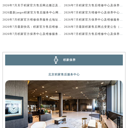
2026年7月关于积家官方售后网点搬迁及新增的正式文件
2026年7月积家官方售后维修中心及保养中心迁址与新增全览
河南省信阳市浉河区东方红大道积家售后服务中心（需提前预约）
2026最新jaeger积家官方售后服务中心网点地址考察报告
2026年7月积家官方维修中心及保养中心网点变动具体明细表全面公示结束
河南省许昌市魏都区建安大道与八龙路交叉口积家售后服务中心（需提前预约）
2026年7月积家官方维修保养服务点地址变动及新开完整目录文件公开
2026年7月积家官方保养中心及维修服务点变动对照补充表发布
河南省郑州市二七区民主路10号华润大厦29层2905室积家售后服务中心（需提前预约）
2026年7月最新快讯：积家官方售后维修保养中心迁址新开
2026年7月最新积家售后网点变更公告（含搬迁及新设）
河南省周口市川汇区七一路积家售后服务中心（需提前预约）
2026年7月积家官方保养中心及维修服务点变动补充记录文档
2026年7月积家官方售后维修中心及保养点迁址新设补充一览表文本发布
河南省驻马店市驿城区乐山大道与置地大道交叉口积家售后服务中心（需提前预约）
湖北省鄂州市鄂城区文星大道积家售后服务中心（需提前预约）
湖北省黄冈市黄州区赤壁大道积家售后服务中心（需提前预约）
积家保养
湖北省黄石市黄石港区武汉路积家售后服务中心（需提前预约）
湖北省荆门市东宝中天街步行街积家售后服务中心（需提前预约）
北京积家售后服务中心
湖北省荆州市荆州区荆中路积家售后服务中心（需提前预约）
湖北省十堰市茅箭区人民北路积家售后服务中心（需提前预约）
湖北省随州市曾都区青年路积家售后服务中心（需提前预约）
湖北省咸宁市咸安区长安大道积家售后服务中心（需提前预约）
湖北省襄阳市樊城区长虹路与人民路交叉口积家售后服务中心（需提前预约）
湖北省孝感市孝南区复兴大道积家售后服务中心（需提前预约）
湖北省宜昌市西陵区夷陵大道与港窑路积家售后服务中心（需提前预约）