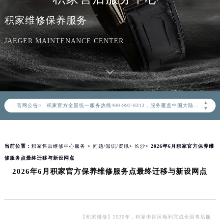
积家维修保养服务
JAEGER MAINTENANCE CENTER
2026年8月积家中国区售后服务网络优化升级公告
2026年8月积家全国官方售后客户服务热线：400-992-0312
▲
官网公告>
积家官方全国统一服务热线400-992-0312，服务覆盖中国大陆、香港、澳门、台湾全部区域（非大陆需加拨“+86”）
▼
2026年8月积家售后服务中心最新网点地址：
北京市朝阳区建国门外大街甲6号华熙国际中心写字楼D座11层1102室（北京总部）（需提前预约）
当前位置：
积家售后维修中心服务
>
问题/知识/资讯
>
长沙
> 2026年6月积家官方保养维
北京市东城区东长安街1号东方广场写字楼W3座6层602室（需提前预约）
修服务点最终迁移与新设网点
天津市和平区赤峰道136号天津国际金融中心写字楼26层2603室（需提前预约）
2026年6月积家官方保养维修服务点最终迁移与新设网点
上海市徐汇区虹桥路3号港汇中心写字楼2座37层3705室（需提前预约）
上海市黄浦区南京东路299号宏伊国际广场写字楼8层806室（需提前预约）
南京市秦淮区中山南路1号（新街口）南京中心写字楼22层C1-1室（需提前预约）
常州市新北区龙锦路1590号现代传媒中心写字楼5号楼10层1008室（需提前预约）
【积家维修】2026年，积家中国区顺利完成全国售后服