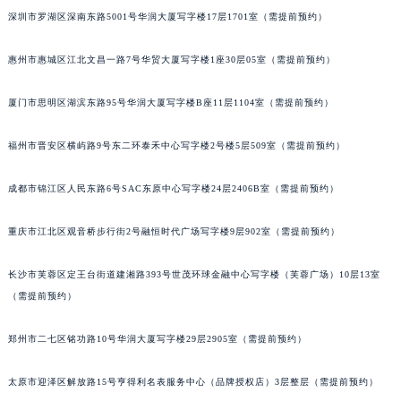
深圳市罗湖区深南东路5001号华润大厦写字楼17层1701室（需提前预约）
吉林省辽源市龙山区人民大街积家售后服务中心（需提前预约）
吉林省梅河口市新华街道梅河大街积家售后服务中心（需提前预约）
惠州市惠城区江北文昌一路7号华贸大厦写字楼1座30层05室（需提前预约）
吉林省四平市铁东区紫气大路与南九经街交汇处积家售后服务中心（需提前预约）
吉林省松原市宁江区五环大街积家售后服务中心（需提前预约）
厦门市思明区湖滨东路95号华润大厦写字楼B座11层1104室（需提前预约）
吉林省通化市东昌区环通乡江南大街积家售后服务中心（需提前预约）
吉林省延边市延吉市解放路积家售后服务中心（需提前预约）
福州市晋安区横屿路9号东二环泰禾中心写字楼2号楼5层509室（需提前预约）
辽宁省鞍山市铁东区站前街积家售后服务中心（需提前预约）
成都市锦江区人民东路6号SAC东原中心写字楼24层2406B室（需提前预约）
辽宁省本溪市平山区胜利路积家售后服务中心（需提前预约）
辽宁省朝阳市双塔区新华路积家售后服务中心（需提前预约）
重庆市江北区观音桥步行街2号融恒时代广场写字楼9层902室（需提前预约）
辽宁省丹东市振兴区七经街积家售后服务中心（需提前预约）
辽宁省抚顺市新抚区东一路积家售后服务中心（需提前预约）
长沙市芙蓉区定王台街道建湘路393号世茂环球金融中心写字楼（芙蓉广场）10层13室
辽宁省阜新市海州区解放大街积家售后服务中心（需提前预约）
（需提前预约）
辽宁省葫芦岛市连山区中央路积家售后服务中心（需提前预约）
郑州市二七区铭功路10号华润大厦写字楼29层2905室（需提前预约）
辽宁省锦州市古塔区中央大街积家售后服务中心（需提前预约）
辽宁省辽阳市白塔区新运大街积家售后服务中心（需提前预约）
太原市迎泽区解放路15号亨得利名表服务中心（品牌授权店）3层整层（需提前预约）
辽宁省盘锦市兴隆台区石油大街积家售后服务中心（需提前预约）