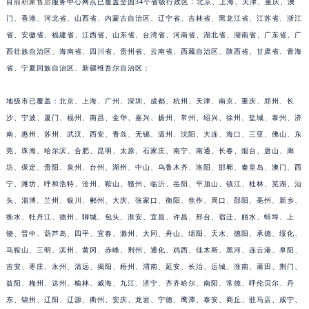
目前
积家售后
服务中心网点已覆盖全国34个省级行政区：北京、上海、天津、重庆、澳
福建省莆田市城厢区霞林街道荔华东大道积家售后服务中心（需提前预约）
门、香港、河北省、山西省、内蒙古自治区、辽宁省、吉林省、黑龙江省、江苏省、浙江
福建省三明市三元区东乾二路积家售后服务中心（需提前预约）
省、安徽省、福建省、江西省、山东省、台湾省、河南省、湖北省、湖南省、广东省、广
西壮族自治区、海南省、四川省、贵州省、云南省、西藏自治区、陕西省、甘肃省、青海
福建省漳州市龙文区步港路积家售后服务中心（需提前预约）
省、宁夏回族自治区、新疆维吾尔自治区；
江苏省常州市新北区龙锦路1590号现代传媒中心5号楼10层1008室积家售后服务中心（需提前预约）
江苏省淮安市清江浦区淮海北路积家售后服务中心（需提前预约）
地级市已覆盖：北京、上海、广州、深圳、成都、杭州、天津、南京、重庆、郑州、长
江苏省连云港市海州区通灌北路积家售后服务中心（需提前预约）
沙、宁波、厦门、福州、南昌、金华、嘉兴、扬州、常州、绍兴、徐州、盐城、泰州、济
江苏省南京市秦淮区中山南路1号南京中心22层22-C1-C3室积家售后服务中心（需提前预约）
南、惠州、苏州、武汉、西安、青岛、无锡、温州、沈阳、大连、海口、三亚、佛山、东
江苏省宿迁市宿城区西湖路积家售后服务中心（需提前预约）
莞、珠海、哈尔滨、合肥、昆明、太原、石家庄、南宁、南通、长春、烟台、唐山、廊
坊、保定、贵阳、泉州、台州、湖州、中山、乌鲁木齐、洛阳、邯郸、秦皇岛、澳门、西
江苏省泰州市海陵区永定东路399号置地商务中心东塔（华润万象城）17层1706室积家售后服务中心（需提前预约）
宁、潍坊、呼和浩特、沧州、鞍山、赣州、临沂、岳阳、平顶山、镇江、桂林、芜湖、汕
江苏省徐州市鼓楼区淮海东路29号苏宁广场IFC国际金融中心35层3508室积家售后服务中心（需提前预约）
头、淄博、兰州、银川、郴州、大庆、张家口、衡阳、焦作、周口、邵阳、亳州、新乡、
江苏省盐城市盐都区世纪大道5号盐城金融城写字楼1号楼16层1604室积家售后服务中心（需提前预约）
衡水、牡丹江、德州、聊城、包头、淮安、宜昌、许昌、邢台、宿迁、丽水、蚌埠、上
江苏省扬州市邗江区国展路29号星耀天地写字楼1号楼18层1803室积家售后服务中心（需提前预约）
饶、晋中、葫芦岛、四平、宜春、滁州、大同、舟山、绵阳、天水、德阳、承德、绥化、
江苏省镇江市京口区中山东路积家售后服务中心（需提前预约）
马鞍山、三明、滨州、黄冈、赤峰、荆州、通化、鸡西、佳木斯、黑河、连云港、阜阳、
江西省抚州市临川区赣东大道积家售后服务中心（需提前预约）
吉安、枣庄、永州、清远、揭阳、梧州、渭南、延安、长治、运城、淮南、莆田、荆门、
益阳、梅州、达州、榆林、威海、九江、济宁、齐齐哈尔、南阳、常德、呼伦贝尔、丹
江西省赣州市章贡区文清路积家售后服务中心（需提前预约）
东、锦州、辽阳、辽源、衢州、安庆、龙岩、宁德、鹰潭、泰安、商丘、驻马店、咸宁、
江西省吉安市吉州区井冈山大道积家售后服务中心（需提前预约）