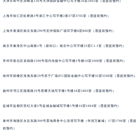
天津市和平区赤峰道136号天津国际金融中心写字楼26层2603室（需提前预约）
苏州市苏州工业园区星港街199号苏州中心办公楼C座22层08室（需提前预约）
武汉市江汉区解放大道686号世界贸易大厦38层09室（需提前预约）
上海市徐汇区虹桥路3号港汇中心写字楼2座37层3705室（需提前预约）
南宁市青秀区金湖路59号地王大厦12楼1224室（需提前预约）
上海市黄浦区南京东路299号宏伊国际广场写字楼8层806室（需提前预约）
合肥市蜀山区潜山路111号万象城华润大厦B座12楼03室（需提前预约）
泉州市丰泽区宝洲路729号浦西万达中心写字楼A座7楼709室（需提前预约）
南京市秦淮区中山南路1号（新街口）南京中心写字楼22层C1-1室（需提前预约）
青岛市南区山东路6号华润大厦B座22层04室（需提前预约）
烟台市芝罘区胜利路139号万达金融中心A座907室（需提前预约）
常州市新北区龙锦路1590号现代传媒中心写字楼5号楼10层1008室（需提前预约）
长春市朝阳区西安大路727号中银大厦A座(旺进大厦)18层09室（需提前预约）
徐州市鼓楼区淮海东路29号苏宁广场IFC国际金融中心写字楼35层3508室（需提前预约）
贵阳市南明区都司高架桥路33号亨特国际金融中心14楼14D（需提前预约）
昆明市盘龙区北京路928号同德昆明广场写字楼10层06室（需提前预约）
扬州市邗江区国展路29号星耀天地写字楼1号楼18层1803室（需提前预约）
石家庄市长安区中山东路39号勒泰中心写字楼B座13层07室（需提前预约）
西安市碑林区南关正街88号华侨城长安国际中心E座6楼10室（需提前预约）
盐城市盐都区世纪大道5号盐城金融城写字楼1号楼16层1604室（需提前预约）
海口市龙华区金贸东路5号海口华润大厦B座17层1707室（需提前预约）
唐山市路南区新华东道100号万达广场写字楼A座10层1002室（需提前预约）
泰州市海陵区永定东路399号置地商务中心东塔写字楼（华润万象城）17层1706室（需提
前预约）
台州市椒江区东海大道1800号腾达中心东1幢20楼2002室（需提前预约）
内蒙古自治区呼和浩特市玉泉区大学西街70号华润万象城写字楼（鄂尔多斯大厦）23层2326室（需提前预约）