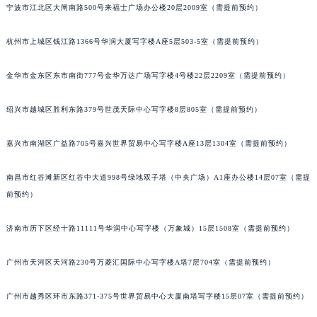
宁波市江北区大闸南路500号来福士广场办公楼20层2009室（需提前预约）
甘肃省兰州市七里河区西津西路16号兰州中心写字楼21层2102室（需提前预约）
重庆市解放碑渝中区民权路28号英利国际金融中心写字楼20层01室（需提前预约）
杭州市上城区钱江路1366号华润大厦写字楼A座5层503-5室（需提前预约）
黑龙江省大庆市萨尔图区会战大街积家售后服务中心（需提前预约）
黑龙江省鹤岗市向阳区红军路积家售后服务中心（需提前预约）
金华市金东区东市南街777号金华万达广场写字楼4号楼22层2209室（需提前预约）
黑龙江省黑河市爱辉区中央街积家售后服务中心（需提前预约）
绍兴市越城区胜利东路379号世茂天际中心写字楼8层805室（需提前预约）
黑龙江省鸡西市鸡冠区红军路积家售后服务中心（需提前预约）
黑龙江省佳木斯市向阳区长安路积家售后服务中心（需提前预约）
嘉兴市南湖区广益路705号嘉兴世界贸易中心写字楼A座13层1304室（需提前预约）
黑龙江省牡丹江市东安区太平路积家售后服务中心（需提前预约）
黑龙江省七台河市桃山区大同街积家售后服务中心（需提前预约）
南昌市红谷滩新区红谷中大道998号绿地双子塔（中央广场）A1座办公楼14层07室（需提
黑龙江省齐齐哈尔市龙沙区龙华路积家售后服务中心（需提前预约）
前预约）
黑龙江省双鸭山市尖山区新兴大街积家售后服务中心（需提前预约）
济南市历下区经十路11111号华润中心写字楼（万象城）15层1508室（需提前预约）
黑龙江省绥化市北林区新华街与康庄路交叉口积家售后服务中心（需提前预约）
黑龙江省伊春市伊美区通河路积家售后服务中心（需提前预约）
广州市天河区天河路230号万菱汇国际中心写字楼A塔7层704室（需提前预约）
吉林省白城市洮北区明仁南街积家售后服务中心（需提前预约）
吉林省白山市浑江区浑江大街积家售后服务中心（需提前预约）
广州市越秀区环市东路371-375号世界贸易中心大厦南塔写字楼15层07室（需提前预约）
吉林省吉林市船营区河南街积家售后服务中心（需提前预约）