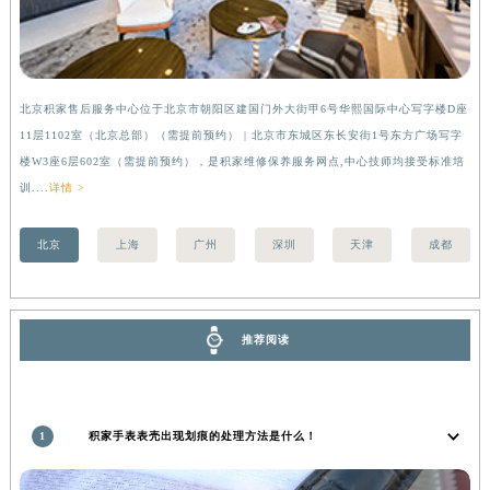
湖南省常德市武陵区人民路积家售后服务中心（需提前预约）
湖南省郴州市北湖区国庆北路积家售后服务中心（需提前预约）
湖南省衡阳市雁峰区解放路积家售后服务中心（需提前预约）
北京积家售后服务中心位于北京市朝阳区建国门外大街甲6号华熙国际中心写字楼D座
上
湖南省怀化市鹤城区迎丰中路积家售后服务中心（需提前预约）
11层1102室（北京总部）（需提前预约） | 北京市东城区东长安街1号东方广场写字
（
湖南省娄底市娄星区长青街积家售后服务中心（需提前预约）
楼W3座6层602室（需提前预约），是积家维修保养服务网点,中心技师均接受标准培
前
湖南省邵阳市双清区东风路积家售后服务中心（需提前预约）
训....
详情 >
湖南省湘潭市雨湖区莲城大道积家售后服务中心（需提前预约）
湖南省益阳市赫山区桃花仑路积家售后服务中心（需提前预约）
北京
上海
广州
深圳
天津
成都
湖南省永州市冷水滩区永州大道与中兴路交叉口积家售后服务中心（需提前预约）
湖南省岳阳市岳阳楼区东茅岭路积家售后服务中心（需提前预约）
湖南省张家界市永定区解放路积家售后服务中心（需提前预约）
推荐阅读
湖南省长沙市芙蓉区建湘路393号世茂环球金融中心写字楼10层1013室积家售后服务中心（需提前预约）
湖南省株洲市芦淞区建设南路积家售后服务中心（需提前预约）
甘肃省白银市白银区北京路积家售后服务中心（需提前预约）
1
积家手表表壳出现划痕的处理方法是什么！
甘肃省定西市安定区解放路积家售后服务中心（需提前预约）
甘肃省敦煌市沙州镇阳关中路积家售后服务中心（需提前预约）