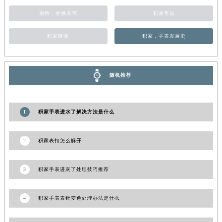
陕西省榆林市榆阳区长兴路积家售后服务中心（需提前预约）
伯爵，更换表带
积家售后
新疆维吾尔自治区阿克苏市东大街积家售后服务中心（需提前预约）
积家维修
积家，手表发展史
新疆维吾尔自治区阿拉尔市胜利大道积家售后服务中心（需提前预约）
新疆维吾尔自治区阿拉山口市友好路积家售后服务中心（需提前预约）
新疆维吾尔自治区阿勒泰市解放路积家售后服务中心（需提前预约）
随机推荐
新疆维吾尔自治区阿图什市光明路积家售后服务中心（需提前预约）
新疆维吾尔自治区白杨市军垦路积家售后服务中心（需提前预约）
新疆维吾尔自治区北屯市团结路积家售后服务中心（需提前预约）
1
积家手表进水了解决方法是什么
新疆维吾尔自治区博乐市博乐市北京路积家售后服务中心（需提前预约）
新疆维吾尔自治区昌吉市延安北路积家售后服务中心（需提前预约）
2
积家表扣怎么解开
新疆维吾尔自治区阜康市博峰路积家售后服务中心（需提前预约）
新疆维吾尔自治区哈密市伊州区建国北路积家售后服务中心（需提前预约）
3
积家手表进灰了处理技巧推荐
新疆维吾尔自治区和田市和田市北京西路积家售后服务中心（需提前预约）
新疆维吾尔自治区胡杨河市胡杨河市胡杨路积家售后服务中心（需提前预约）
4
积家手表表针变色处理办法是什么
新疆维吾尔自治区霍尔果斯市亚欧北路积家售后服务中心（需提前预约）
新疆维吾尔自治区喀什市解放北路积家售后服务中心（需提前预约）