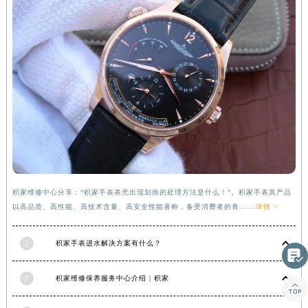
甘肃省合作市人民街积家售后服务中心（需提前预约）
甘肃省嘉峪关市雄关区新华中路积家售后服务中心（需提前预约）
甘肃省金昌市金川区北京路积家售后服务中心（需提前预约）
甘肃省酒泉市肃州区西大街积家售后服务中心（需提前预约）
甘肃省临夏市城南街道团结路积家售后服务中心（需提前预约）
甘肃省陇南市武都区人民路积家售后服务中心（需提前预约）
甘肃省平凉市崆峒区西大街积家售后服务中心（需提前预约）
甘肃省庆阳市西峰区南大街积家售后服务中心（需提前预约）
甘肃省天水市秦州区民主路积家售后服务中心（需提前预约）
甘肃省武威市凉州区迎宾路积家售后服务中心（需提前预约）
积家维修中心分享：“积家手表表壳出现划痕的处理方法是什么！”。积家手表其产品
甘肃省张掖市甘州区民乐北路积家售后服务中心（需提前预约）
以高品质、高性能、高技术含量、高安全性能著称，备受消费者的青......
详情 >
宁夏回族自治区固原市原州区文化街积家售后服务中心（需提前预约）
2
积家手表进水解决方案有什么？
宁夏回族自治区石嘴山市大武口区贺兰山路积家售后服务中心（需提前预约）

宁夏回族自治区吴忠市利通区开元大道积家售后服务中心（需提前预约）
3
积家维修保养服务中心介绍 | 积家
宁夏回族自治区银川市兴庆区新华东路97号新百中心C馆一层C1-18号商铺积家售后服务中心（需提前预约）

宁夏回族自治区中卫市沙坡头区鼓楼东街积家售后服务中心（需提前预约）