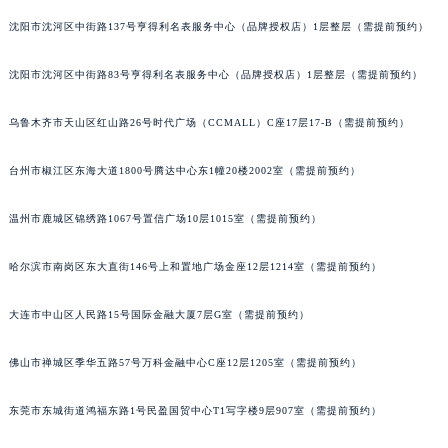
辽宁省铁岭市银州区南马路积家售后服务中心（需提前预约）
沈阳市沈河区中街路137号亨得利名表服务中心（品牌授权店）1层整层（需提前预约）
辽宁省营口市站前区市府路与渤海大街交叉口积家售后服务中心（需提前预约）
沈阳市沈河区中街路83号亨得利名表服务中心（品牌授权店）1层整层（需提前预约）
辽宁省沈阳市沈河区中街路137号亨得利名表维修授权店1楼积家售后服务中心（需提前预约）
辽宁省沈阳市沈河区中街路83号亨得利名表维修授权店1楼积家售后服务中心（需提前预约）
乌鲁木齐市天山区红山路26号时代广场（CCMALL）C座17层17-B（需提前预约）
北京市朝阳区建国门外大街甲6号华熙国际中心D座11层1102室积家售后服务中心（北京总部）（需提前预约）
北京市东城区东长安街1号王府井东方广场W3座6层602室积家售后服务中心（需提前预约）
台州市椒江区东海大道1800号腾达中心东1幢20楼2002室（需提前预约）
河北省保定市竞秀区朝阳北大街北国先天下积家售后服务中心（需提前预约）
内蒙古自治区阿拉善盟市左旗土尔扈特大街积家售后服务中心（需提前预约）
温州市鹿城区锦绣路1067号置信广场10层1015室（需提前预约）
内蒙古自治区巴彦淖尔市临河区新华街积家售后服务中心（需提前预约）
哈尔滨市南岗区东大直街146号上和置地广场金座12层1214室（需提前预约）
内蒙古自治区包头市青山区幸福路甲3号王府井百货名表维修积家售后服务中心（需提前预约）
内蒙古自治区赤峰市红山区哈达街积家售后服务中心（需提前预约）
大连市中山区人民路15号国际金融大厦7层G室（需提前预约）
内蒙古自治区鄂尔多斯市东胜区伊金霍洛街积家售后服务中心（需提前预约）
内蒙古自治区呼伦贝尔市海拉尔区中央街积家售后服务中心（需提前预约）
佛山市禅城区季华五路57号万科金融中心C座12层1205室（需提前预约）
内蒙古自治区通辽市科尔沁区明仁大街积家售后服务中心（需提前预约）
东莞市东城街道鸿福东路1号民盈国贸中心T1写字楼9层907室（需提前预约）
内蒙古自治区乌海市海勃湾区人民南路积家售后服务中心（需提前预约）
内蒙古自治区乌兰察布市集宁区恩和大街积家售后服务中心（需提前预约）