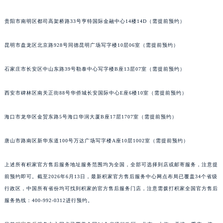
安徽省亳州市谯城区魏武大道积家售后服务中心（需提前预约）
贵阳市南明区都司高架桥路33号亨特国际金融中心14楼14D（需提前预约）
安徽省池州市贵池区长江路积家售后服务中心（需提前预约）
安徽省滁州市琅琊区南谯北路积家售后服务中心（需提前预约）
昆明市盘龙区北京路928号同德昆明广场写字楼10层06室（需提前预约）
安徽省阜阳市颍州区颍州北路积家售后服务中心（需提前预约）
安徽省淮北市相山区淮海路积家售后服务中心（需提前预约）
石家庄市长安区中山东路39号勒泰中心写字楼B座13层07室（需提前预约）
安徽省淮南市田家庵区国庆中路积家售后服务中心（需提前预约）
西安市碑林区南关正街88号华侨城长安国际中心E座6楼10室（需提前预约）
安徽省黄山市屯溪区黄山西路积家售后服务中心（需提前预约）
安徽省六安市金安区解放中路积家售后服务中心（需提前预约）
海口市龙华区金贸东路5号海口华润大厦B座17层1707室（需提前预约）
安徽省马鞍山市雨山区湖南西路积家售后服务中心（需提前预约）
安徽省宿州市埇桥区人民中路积家售后服务中心（需提前预约）
唐山市路南区新华东道100号万达广场写字楼A座10层1002室（需提前预约）
安徽省铜陵市铜官区石城大道积家售后服务中心（需提前预约）
安徽省芜湖市镜湖区中山路步行街积家售后服务中心（需提前预约）
上述所有积家官方售后服务地址服务范围均为全国，全部可选择到店或邮寄服务，注意提
前预约即可。截至2026年6月13日，最新积家官方售后服务中心网点布局已覆盖34个省级
安徽省宣城市宣州区叠嶂西路积家售后服务中心（需提前预约）
行政区，中国所有省份均可找到积家的官方售后服务门店，注意需拨打积家全国官方售后
福建省龙岩市新罗区九一南路积家售后服务中心（需提前预约）
服务热线：400-992-0312进行预约。
福建省南平市建阳区人民西路积家售后服务中心（需提前预约）
福建省宁德市蕉城区天湖东路积家售后服务中心（需提前预约）