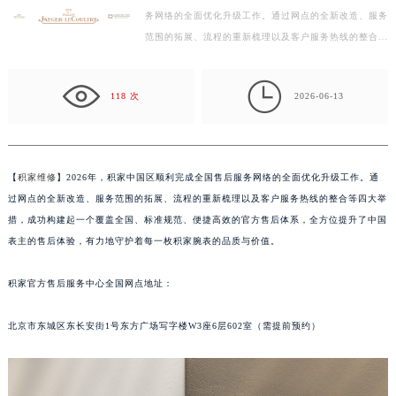
务网络的全面优化升级工作。通过网点的全新改造、服务
徐州市鼓楼区淮海东路29号苏宁广场IFC国际金融中心写字楼35层3508室（需提前预约）
范围的拓展、流程的重新梳理以及客户服务热线的整合等
扬州市邗江区国展路29号星耀天地写字楼1号楼18层1803室（需提前预约）
四大举措，成功构建起一个覆盖全国、标准规范、便捷
盐城市盐都区世纪大道5号盐城金融城写字楼1号楼16层1604室（需提前预约）
高…

泰州市海陵区永定东路399号置地商务中心东塔写字楼（华润万象城）17层1706室（需提前预约）
118 次
2026-06-13
宁波市江北区大闸南路500号来福士广场办公楼20层2009室（需提前预约）
杭州市上城区钱江路1366号华润大厦写字楼A座5层503-5室（需提前预约）
金华市金东区东市南街777号金华万达广场写字楼4号楼22层2209室（需提前预约）
【
积家维修
】2026年，积家中国区顺利完成全国售后服务网络的全面优化升级工作。通
绍兴市越城区胜利东路379号世茂天际中心写字楼8层805室（需提前预约）
过网点的全新改造、服务范围的拓展、流程的重新梳理以及客户服务热线的整合等四大举
嘉兴市南湖区广益路705号嘉兴世界贸易中心写字楼A座13层1304室（需提前预约）
措，成功构建起一个覆盖全国、标准规范、便捷高效的官方售后体系，全方位提升了中国
南昌市红谷滩新区红谷中大道998号绿地双子塔（中央广场）A1座办公楼14层07室（需提前预约）
表主的售后体验，有力地守护着每一枚积家腕表的品质与价值。
济南市历下区经十路11111号华润中心写字楼（万象城）15层1508室（需提前预约）
积家官方售后服务中心全国网点地址：
广州市天河区天河路230号万菱汇国际中心写字楼A塔7层704室（需提前预约）
广州市越秀区环市东路371-375号世界贸易中心大厦南塔写字楼15层07室（需提前预约）
北京市东城区东长安街1号东方广场写字楼W3座6层602室（需提前预约）
深圳市罗湖区深南东路5001号华润大厦写字楼17层1701室（需提前预约）
惠州市惠城区江北文昌一路7号华贸大厦写字楼1座30层05室（需提前预约）
厦门市思明区湖滨东路95号华润大厦写字楼B座11层1104室（需提前预约）