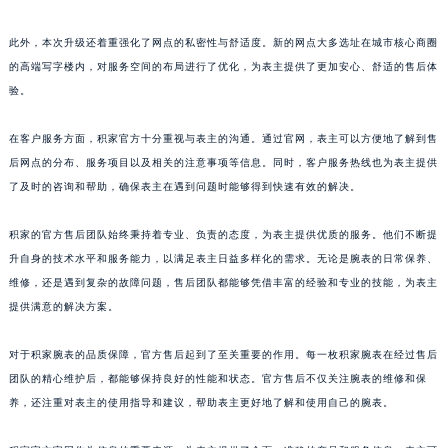
山东省威海市环翠区新威海路89号振华商厦一楼名表维修积家售后服务中心（需提前预约）
此外，本次升级还着重强化了网点的私密性与舒适度。新的网点大多选址在城市核心商圈
山东省潍坊市奎文区东风东街积家售后服务中心（需提前预约）
的高端写字楼内，对服务空间的布局进行了优化，为表主提供了更加安心、舒适的售后体
山东省枣庄市滕州市北辛路与善国路交叉口积家售后服务中心（需提前预约）
验。
山东省淄博市张店区金晶大道积家售后服务中心（需提前预约）
上海市黄浦区南京东路299号宏伊国际广场写字楼8层806室积家售后服务中心（需提前预约）
在客户服务方面，积家官方十分重视与表主的沟通。通过官网，表主可以方便地了解到售
上海市徐汇区虹桥路3号港汇中心2座37层3705室积家售后服务中心（需提前预约）
后网点的分布、服务项目以及相关的注意事项等信息。同时，客户服务热线也为表主提供
了及时的咨询和帮助，确保表主在遇到问题时能够得到快速有效的解决。
浙江省杭州市上城区钱江路1366号华润大厦A座5层503-5室积家售后服务中心（需提前预约）
浙江省湖州市吴兴区劳动路积家售后服务中心（需提前预约）
积家的官方售后团队始终秉持着专业、负责的态度，为表主提供优质的服务。他们不断提
浙江省嘉兴市南湖区广益路705号嘉兴世界贸易中心A座13层1304室积家售后服务中心（需提前预约）
升自身的技术水平和服务能力，以满足表主日益多样化的需求。无论是腕表的日常保养、
浙江省金华市金东区东市南街777号金华万达广场4号楼22楼2209室积家售后服务中心（需提前预约）
维修，还是遇到复杂的故障问题，售后团队都能够凭借丰富的经验和专业的技能，为表主
浙江省丽水市莲都区解放街积家售后服务中心（需提前预约）
提供满意的解决方案。
浙江省宁波市江北区大闸南路500号来福士广场办公楼20层2009室积家售后服务中心（需提前预约）
对于积家腕表的品质保障，官方售后起到了至关重要的作用。每一枚积家腕表在经过售后
浙江省衢州市柯城区上街积家售后服务中心（需提前预约）
团队的精心维护后，都能够保持良好的性能和状态。官方售后不仅关注腕表的维修和保
浙江省绍兴市越城区胜利东路379号世茂天际中心写字楼8层805室积家售后服务中心（需提前预约）
养，还注重对表主的使用指导和建议，帮助表主更好地了解和使用自己的腕表。
浙江省舟山市定海区解放东路积家售后服务中心（需提前预约）
澳门特别行政区大堂区议事亭前地（新马路）积家售后服务中心（需提前预约）