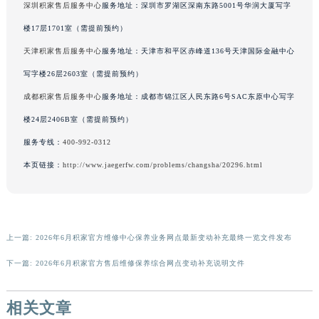
深圳积家售后服务中心
服务地址：深圳市罗湖区深南东路5001号华润大厦写字
香港特别行政区金钟区中西区金钟道积家售后服务中心（需提前预约）
楼17层1701室（需提前预约）
香港特别行政区九龙区油尖旺区弥敦道积家售后服务中心（需提前预约）
天津积家售后服务中心
服务地址：天津市和平区赤峰道136号天津国际金融中心
香港特别行政区铜锣湾区湾仔区轩尼诗道积家售后服务中心（需提前预约）
河南省安阳市文峰区解放大道积家售后服务中心（需提前预约）
写字楼26层2603室（需提前预约）
河南省鹤壁市淇滨区九州路积家售后服务中心（需提前预约）
成都积家售后服务中心
服务地址：成都市锦江区人民东路6号SAC东原中心写字
河南省济源市沁园街道济水大道积家售后服务中心（需提前预约）
楼24层2406B室（需提前预约）
河南省焦作市解放区解放路积家售后服务中心（需提前预约）
服务专线：
400-992-0312
河南省开封市鼓楼区中山路积家售后服务中心（需提前预约）
本页链接：
http://www.jaegerfw.com/problems/changsha/20296.html
河南省洛阳市西工区中州中路与解放路交叉口积家售后服务中心（需提前预约）
河南省漯河市源汇区交通路积家售后服务中心（需提前预约）
河南省南阳市宛城区范蠡东路与南都路交叉口积家售后服务中心（需提前预约）
河南省平顶山市卫东区建设路积家售后服务中心（需提前预约）
上一篇:
2026年6月积家官方维修中心保养业务网点最新变动补充最终一览文件发布
河南省濮阳市大华龙区开州路绿城路交叉口积家售后服务中心（需提前预约）
下一篇:
2026年6月积家官方售后维修保养综合网点变动补充说明文件
河南省三门峡市湖滨区和平路积家售后服务中心（需提前预约）
河南省商丘市梁园区神火大道积家售后服务中心（需提前预约）
相关文章
河南省新乡市红旗区人民路积家售后服务中心（需提前预约）