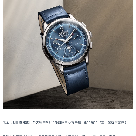
福州市鼓楼区五四路128-1号恒力城写字楼15层03室（需提前预约）
成都市锦江区人民东路6号SAC东原中心写字楼24层2406B室（需提前预约）
重庆市江北区观音桥步行街2号融恒时代广场写字楼9层902室（需提前预约）
长沙市芙蓉区定王台街道建湘路393号世茂环球金融中心写字楼（芙蓉广场）10层13室（需提前预约）
郑州市二七区铭功路10号华润大厦写字楼29层2905室（需提前预约）
太原市迎泽区解放路15号亨得利名表服务中心（品牌授权店）3层整层（需提前预约）
沈阳市沈河区中街路137号亨得利名表服务中心（品牌授权店）1层整层（需提前预约）
沈阳市沈河区中街路83号亨得利名表服务中心（品牌授权店）1层整层（需提前预约）
乌鲁木齐市天山区红山路26号时代广场（CCMALL）C座17层17-B（需提前预约）
温州市鹿城区锦绣路1067号置信广场10层1015室（需提前预约）
哈尔滨市道里区友谊西路600号富力中心T2座写字楼29层03室（需提前预约）
大连市中山区人民路15号国际金融大厦7层G室（需提前预约）
佛山市禅城区季华五路57号万科金融中心C座12层1205室（需提前预约）
东莞市东城街道鸿福东路1号民盈国贸中心T1写字楼9层907室（需提前预约）
北京市朝阳区建国门外大街甲6号华熙国际中心写字楼D座11层1102室（需提前预约）
无锡市梁溪区人民中路139号恒隆广场写字楼1座11层1104室（需提前预约）
南通市崇川区工农路57号圆融广场写字楼16层1603室（需提前预约）