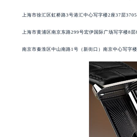
重庆市江北区观音桥步行街2号融恒时
长沙市芙蓉区定王台街道建湘路393
上海市徐汇区虹桥路3号港汇中心写字楼2座37层370
郑州市二七区铭功路10号华润大厦写字
太原市迎泽区解放路15号亨得利名
上海市黄浦区南京东路299号宏伊国际广场写字楼8层
沈阳市沈河区中街路137号亨得利名
沈阳市沈河区中街路83号亨得利名
南京市秦淮区中山南路1号（新街口）南京中心写字楼2
乌鲁木齐市天山区红山路26号时代广场
温州市鹿城区锦绣路1067号置信广场
哈尔滨市道里区友谊西路600号富力中
大连市中山区人民路15号国际金融大
佛山市禅城区季华五路57号万科金融中
东莞市东城街道鸿福东路1号民盈国贸
无锡市梁溪区人民中路139号恒隆广场
南通市崇川区工农路57号圆融广场写字
苏州市苏州工业园区星港街199号苏州
武汉市江汉区解放大道686号世界贸易