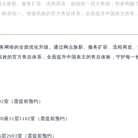
网点焕新、服务扩容、流程再造、热线统一四大举措，积家构建
字楼1号楼16层1604室（需提前预约）
务中心东塔写字楼（华润万象城）17层1706室（需提前预约）
、标准统一、便捷高效的官方售后体系，全面提升中国表主的售
场办公楼20层2009室（需提前预约）
写字楼A座5层503-5室（需提前预约）
广场写字楼4号楼22层2209室（需提前预约）
后服务网络的全面优化升级。通过网点焕新、服务扩容、流程再造
际中心写字楼8层805室（需提前预约）
易中心写字楼A座13层1304室（需提前预约）
高效的官方售后体系，全面提升中国表主的售后体验，守护每一
绿地双子塔（中央广场）A1座办公楼14层07室（需提前预约）
心写字楼（万象城）15层1508室（需提前预约）
际中心写字楼A塔7层704室（需提前预约）
世界贸易中心大厦南塔写字楼15层07室（需提前预约）
厦写字楼17层1701室（需提前预约）
02室（需提前预约）
厦写字楼1座30层05室（需提前预约）
字楼B座11层1104室（需提前预约）
座11层1102室（需提前预约）
写字楼15层03室（需提前预约）
心写字楼24层2406B室（需提前预约）
层2603室（需提前预约）