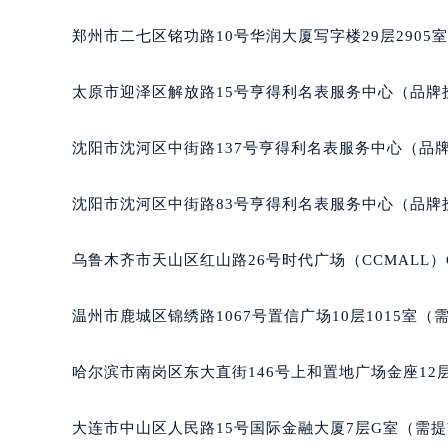
辽宁省沈阳市沈河区中街路137号亨
郑州市二七区铭功路10号华润大厦写字楼29层2905
辽宁省沈阳市沈河区中街路83号亨
北京市朝阳区建国门外大街甲6号华熙
太原市迎泽区解放路15号亨得利名表服务中心（品牌
北京市东城区东长安街1号王府井东方
河北省保定市竞秀区朝阳北大街北国
沈阳市沈河区中街路137号亨得利名表服务中心（品
内蒙古自治区阿拉善盟市左旗土尔扈
内蒙古自治区巴彦淖尔市临河区新华
沈阳市沈河区中街路83号亨得利名表服务中心（品牌
内蒙古自治区包头市青山区幸福路甲
内蒙古自治区赤峰市红山区哈达街积
乌鲁木齐市天山区红山路26号时代广场（CCMALL）C
内蒙古自治区鄂尔多斯市东胜区伊金
内蒙古自治区呼伦贝尔市海拉尔区中
温州市鹿城区锦绣路1067号置信广场10层1015室（
内蒙古自治区通辽市科尔沁区明仁大
内蒙古自治区乌海市海勃湾区人民南
哈尔滨市南岗区东大直街146号上和置地广场金座12层
内蒙古自治区乌兰察布市集宁区恩和
内蒙古自治区锡林郭勒盟市锡林浩特
大连市中山区人民路15号国际金融大厦7层G室（需
内蒙古自治区兴安盟市乌兰浩特市兴