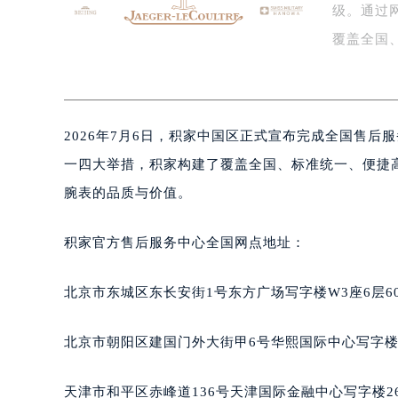
级。通过
盐城市盐都区世纪大道5号盐城金融城写
泰州市海陵区永定东路399号置地商
覆盖全国
宁波市江北区大闸南路500号来福士广
体…
杭州市上城区钱江路1366号华润大厦
金华市金东区东市南街777号金华万达
2026年7月6日，积家中国区正式宣布完成全国售
绍兴市越城区胜利东路379号世茂天
嘉兴市南湖区广益路705号嘉兴世界贸
一四大举措，积家构建了覆盖全国、标准统一、便捷
南昌市红谷滩新区红谷中大道998号
腕表的品质与价值。
济南市历下区经十路11111号华润中
广州市天河区天河路230号万菱汇国
积家官方售后服务中心全国网点地址：
广州市越秀区环市东路371-375号
深圳市罗湖区深南东路5001号华润大
北京市东城区东长安街1号东方广场写字楼W3座6层6
惠州市惠城区江北文昌一路7号华贸大
厦门市思明区湖滨东路95号华润大厦写
北京市朝阳区建国门外大街甲6号华熙国际中心写字楼D
福州市鼓楼区五四路128-1号恒力城
成都市锦江区人民东路6号SAC东原中
天津市和平区赤峰道136号天津国际金融中心写字楼26