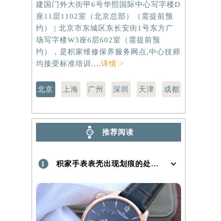
建国门外大街甲6号华熙国际中心写字楼D
虹桥路3号港
座11层1102室（北京总部）（需提前预
室（需提前
）
约） | 北京市东城区东长安街1号东方广
路299号
场写字楼W3座6层602室（需提前预
（需提前预
约），是积家维修保养服务网点,中心技师
点,中心技师
均接受标准培训....
详情 >
北京
上海
广州
深圳
天津
成都
推荐阅读
1
积家手表表壳出现划痕的处理方法是什么！