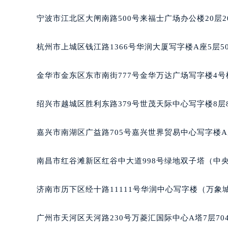
黑龙江省大庆市萨尔图区会战大街积
宁波市江北区大闸南路500号来福士广场办公楼20层2
黑龙江省鹤岗市向阳区红军路积家售
黑龙江省黑河市爱辉区中央街积家售
杭州市上城区钱江路1366号华润大厦写字楼A座5层5
黑龙江省鸡西市鸡冠区红军路积家售
黑龙江省佳木斯市向阳区长安路积家
金华市金东区东市南街777号金华万达广场写字楼4号楼
黑龙江省牡丹江市东安区太平路积家
黑龙江省七台河市桃山区大同街积家
绍兴市越城区胜利东路379号世茂天际中心写字楼8层
黑龙江省齐齐哈尔市龙沙区龙华路积
黑龙江省双鸭山市尖山区新兴大街积
嘉兴市南湖区广益路705号嘉兴世界贸易中心写字楼A座
黑龙江省绥化市北林区新华街与康庄
黑龙江省伊春市伊美区通河路积家售
南昌市红谷滩新区红谷中大道998号绿地双子塔（中央广
吉林省白城市洮北区明仁南街积家售
吉林省白山市浑江区浑江大街积家售
济南市历下区经十路11111号华润中心写字楼（万象城
吉林省吉林市船营区河南街积家售后
吉林省辽源市龙山区人民大街积家售
广州市天河区天河路230号万菱汇国际中心A塔7层7
吉林省梅河口市新华街道梅河大街积