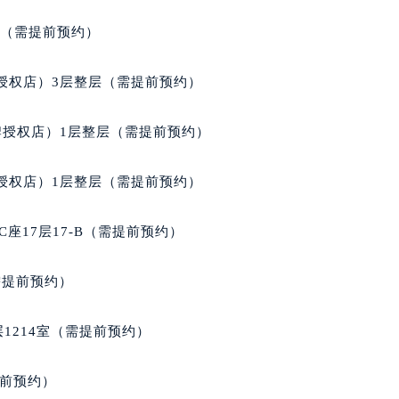
得利名表维修授权店1楼积家售后服务中心（需提前预约）
室（需提前预约）
得利名表维修授权店1楼积家售后服务中心（需提前预约）
国际中心D座11层1102室积家售后服务中心（北京总部）（需
授权店）3层整层（需提前预约）
广场W3座6层602室积家售后服务中心（需提前预约）
先天下积家售后服务中心（需提前预约）
牌授权店）1层整层（需提前预约）
特大街积家售后服务中心（需提前预约）
街积家售后服务中心（需提前预约）
授权店）1层整层（需提前预约）
3号王府井百货名表维修积家售后服务中心（需提前预约）
家售后服务中心（需提前预约）
座17层17-B（需提前预约）
霍洛街积家售后服务中心（需提前预约）
央街积家售后服务中心（需提前预约）
需提前预约）
街积家售后服务中心（需提前预约）
路积家售后服务中心（需提前预约）
1214室（需提前预约）
大街积家售后服务中心（需提前预约）
市光明街与额尔敦路交叉口积家售后服务中心（需提前预约）
提前预约）
安大街积家售后服务中心（需提前预约）