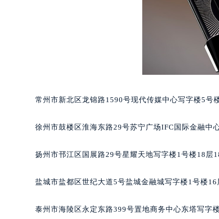
南宁市青秀区金湖路59号地王大厦12
合肥市蜀山区潜山路111号万象城华润
泉州市丰泽区宝洲路729号浦西万达中
青岛市南区山东路6号华润大厦B座2
烟台市芝罘区胜利路139号万达金融中
长春市朝阳区西安大路727号中银大厦
贵阳市南明区都司高架桥路33号亨特
常州市新北区龙锦路1590号现代传媒中心写字楼5号楼
昆明市盘龙区北京路928号同德昆明
石家庄市长安区中山东路39号勒泰中
徐州市鼓楼区淮海东路29号苏宁广场IFC国际金融中心
西安市碑林区南关正街88号华侨城长
海口市龙华区金贸东路5号海口华润大厦
扬州市邗江区国展路29号星耀天地写字楼1号楼18层1
唐山市路南区新华东道100号万达广场
台州市椒江区东海大道1800号腾达中
盐城市盐都区世纪大道5号盐城金融城写字楼1号楼16
内蒙古自治区呼和浩特市玉泉区大学西
甘肃省兰州市七里河区西津西路16号兰
泰州市海陵区永定东路399号置地商务中心东塔写字楼
重庆市解放碑渝中区民权路28号英利