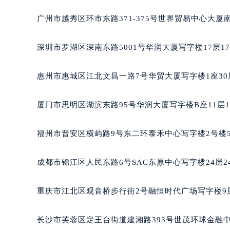
吉林省四平市铁东区紫气大路与南九
广州市越秀区环市东路371-375号世界贸易中心大厦
吉林省松原市宁江区五环大街积家售
吉林省通化市东昌区环通乡江南大街
深圳市罗湖区深南东路5001号华润大厦写字楼17层1
吉林省延边市延吉市解放路积家售后
辽宁省鞍山市铁东区站前街积家售后
惠州市惠城区江北文昌一路7号华贸大厦写字楼1座30
辽宁省本溪市平山区胜利路积家售后
辽宁省朝阳市双塔区新华路积家售后
厦门市思明区湖滨东路95号华润大厦写字楼B座11层1
辽宁省丹东市振兴区七经街积家售后
辽宁省抚顺市新抚区东一路积家售后
福州市晋安区横屿路9号东二环泰禾中心写字楼2号楼5
辽宁省阜新市海州区解放大街积家售
辽宁省葫芦岛市连山区中央路积家售
成都市锦江区人民东路6号SAC东原中心写字楼24层2
辽宁省锦州市古塔区中央大街积家售
辽宁省辽阳市白塔区新运大街积家售
重庆市江北区观音桥步行街2号融恒时代广场写字楼9层
辽宁省盘锦市兴隆台区石油大街积家
辽宁省铁岭市银州区南马路积家售后
长沙市芙蓉区定王台街道建湘路393号世茂环球金融中
辽宁省营口市站前区市府路与渤海大