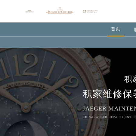
首页
积
积家维修保
JAEGER MAINTE
CHINA JAEGER REPAIR CENTER