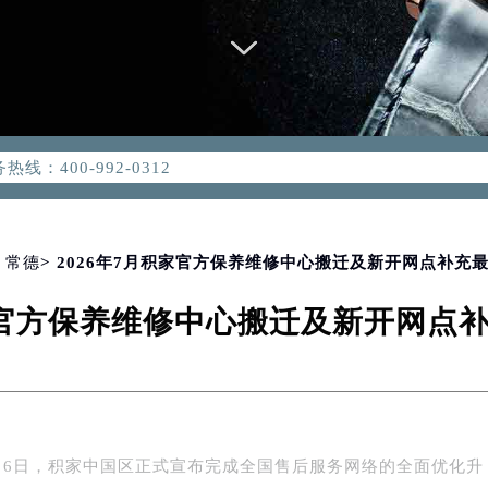
优化升级公告
：400-992-0312
2-0312，服务覆盖中国大陆、香港、澳门、台湾全部区域（非大陆需
点地址：
国际中心写字楼D座11层1102室（北京总部）（需提前预约）
字楼W3座6层602室（需提前预约）
>
常德
> 2026年7月积家官方保养维修中心搬迁及新开网点补充
融中心写字楼26层2603室（需提前预约）
积家官方保养维修中心搬迁及新开网点
2座37层3705室（需提前预约）
际广场写字楼8层806室（需提前预约）
南京中心写字楼22层C1-1室（需提前预约）
中心写字楼5号楼10层1008室（需提前预约）
FC国际金融中心写字楼35层3508室（需提前预约）
年7月6日，积家中国区正式宣布完成全国售后服务网络的全面优化升
楼1号楼18层1803室（需提前预约）