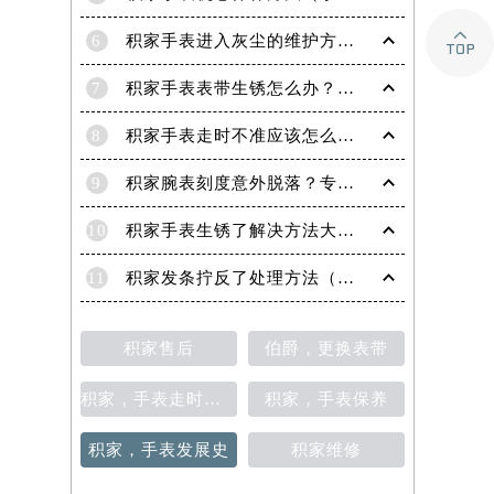

6
积家手表进入灰尘的维护方法（处理办法）
7
积家手表表带生锈怎么办？（积家手表去除锈迹的四种方法）
8
积家手表走时不准应该怎么办?(走时不准的处理方法)
9
积家腕表刻度意外脱落？专业应对策略在这里
10
积家手表生锈了解决方法大全（有效保养与修复指南）
11
积家发条拧反了处理方法（手表维修的正确步骤与技巧）
积家售后
伯爵，更换表带
积家，手表走时不准
积家，手表保养
积家，手表发展史
积家维修