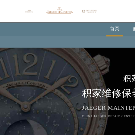
首页
积
积家维修保
JAEGER MAINTE
CHINA JAEGER REPAIR CENTER