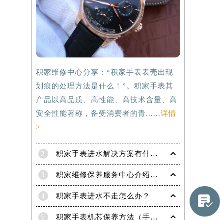
积家维修中心分享：“积家手表表壳出现
划痕的处理方法是什么！”。积家手表其
产品以高品质、高性能、高技术含量、高
安全性能著称，备受消费者的青......
详情
>
2
积家手表进水解决方案有什么？
3
积家维修保养服务中心介绍 | 积家
提前预约）
4
积家手表进水不走怎么办？

5
积家手表机芯保养方法（手表机芯正确保养方法）