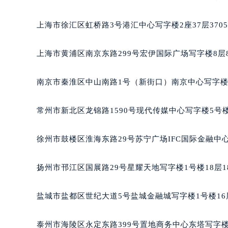
重庆市江北区观音桥步行街2号融恒时
长沙市芙蓉区定王台街道建湘路393
上海市徐汇区虹桥路3号港汇中心写字楼2座37层370
郑州市二七区铭功路10号华润大厦写字
太原市迎泽区解放路15号亨得利名
上海市黄浦区南京东路299号宏伊国际广场写字楼8层
沈阳市沈河区中街路137号亨得利名
沈阳市沈河区中街路83号亨得利名
南京市秦淮区中山南路1号（新街口）南京中心写字楼2
乌鲁木齐市天山区红山路26号时代广场
温州市鹿城区锦绣路1067号置信广场
常州市新北区龙锦路1590号现代传媒中心写字楼5号楼
哈尔滨市道里区友谊西路600号富力中
大连市中山区人民路15号国际金融大
徐州市鼓楼区淮海东路29号苏宁广场IFC国际金融中心
佛山市禅城区季华五路57号万科金融中
东莞市东城街道鸿福东路1号民盈国贸
扬州市邗江区国展路29号星耀天地写字楼1号楼18层1
无锡市梁溪区人民中路139号恒隆广场
南通市崇川区工农路57号圆融广场写字
盐城市盐都区世纪大道5号盐城金融城写字楼1号楼16
苏州市苏州工业园区星港街199号苏州
武汉市江汉区解放大道686号世界贸易
泰州市海陵区永定东路399号置地商务中心东塔写字楼