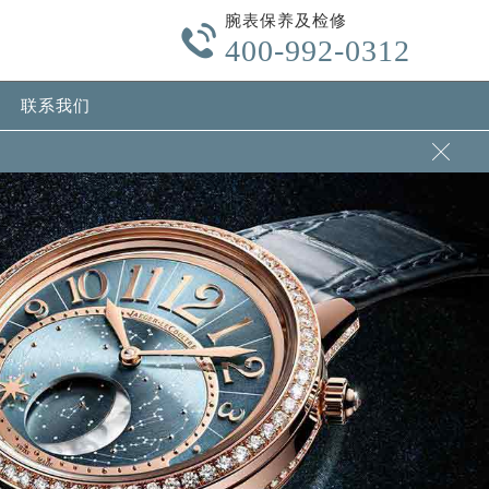
腕表保养及检修

400-992-0312
联系我们
