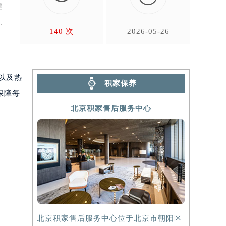
建
140 次
2026-05-26
以及热
积家保养
保障每
北京积家售后服务中心
北京积家售后服务中心位于北京市朝阳区
上海积家售