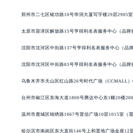
吉林省四平市铁东区紫气大路与南九
吉林省松原市宁江区五环大街积家售
郑州市二七区铭功路10号华润大厦写字楼29层2905
吉林省通化市东昌区环通乡江南大街
吉林省延边市延吉市解放路积家售后
太原市迎泽区解放路15号亨得利名表服务中心（品牌
辽宁省鞍山市铁东区站前街积家售后
辽宁省本溪市平山区胜利路积家售后
沈阳市沈河区中街路137号亨得利名表服务中心（品
辽宁省朝阳市双塔区新华路积家售后
辽宁省丹东市振兴区七经街积家售后
沈阳市沈河区中街路83号亨得利名表服务中心（品牌
辽宁省抚顺市新抚区东一路积家售后
辽宁省阜新市海州区解放大街积家售
乌鲁木齐市天山区红山路26号时代广场（CCMALL）C
辽宁省葫芦岛市连山区中央路积家售
辽宁省锦州市古塔区中央大街积家售
台州市椒江区东海大道1800号腾达中心东1幢20楼20
辽宁省辽阳市白塔区新运大街积家售
辽宁省盘锦市兴隆台区石油大街积家
温州市鹿城区锦绣路1067号置信广场10层1015室（
辽宁省铁岭市银州区南马路积家售后
辽宁省营口市站前区市府路与渤海大
哈尔滨市南岗区东大直街146号上和置地广场金座12层