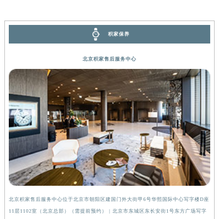
广西壮族自治区河池市金城江区金城江街道朝阳路积家售后服务中心（需提前预约）
广西壮族自治区贺州市八步区城东街道灵峰南路积家售后服务中心（需提前预约）
积家保养
广西壮族自治区来宾市兴宾区桂中大道积家售后服务中心（需提前预约）
广西壮族自治区柳州市城中区中山中路积家售后服务中心（需提前预约）
北京积家售后服务中心
广西壮族自治区钦州市钦南区金海湾东大街积家售后服务中心（需提前预约）
广西壮族自治区梧州市万秀区龙湖镇高旺路积家售后服务中心（需提前预约）
广西壮族自治区玉林市玉州区金玉路积家售后服务中心（需提前预约）
海南省儋州市儋州市那大镇兰洋北路积家售后服务中心（需提前预约）
海南省东方市八所镇解放西路积家售后服务中心（需提前预约）
海南省琼海市嘉积镇东风路积家售后服务中心（需提前预约）
海南省三沙市西沙区西沙群岛永兴岛北京路积家售后服务中心（需提前预约）
海南省三亚市吉阳区迎宾路积家售后服务中心（需提前预约）
海南省万宁市万城镇解放路积家售后服务中心（需提前预约）
海南省文昌市文城镇教育东路积家售后服务中心（需提前预约）
北京积家售后服务中心位于北京市朝阳区建国门外大街甲6号华熙国际中心写字楼D座
上
海南省五指山市通什镇三月三大道积家售后服务中心（需提前预约）
11层1102室（北京总部）（需提前预约） | 北京市东城区东长安街1号东方广场写字
（
香港特别行政区尖沙咀区油尖旺区广东道积家售后服务中心（需提前预约）