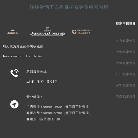
青海省果洛藏族自治州玛沁县团结路积家售后服务中心（需提前预约）
轻轻滑动下方栏目探索更多精彩内容
青海省海北藏族自治州海晏县将军路积家售后服务中心（需提前预约）
青海省海东市乐都区滨河路积家售后服务中心（需提前预约）
积家中国区服
青海省海南藏族自治州共和县青海湖大街积家售后服务中心（需提前预约）
青海省海西蒙古族藏族自治州德令哈市柴达木路积家售后服务中心（需提前预约）
北京积家维修
加入成为真正的钟表收藏家
青海省黄南藏族自治州同仁市德合隆路积家售后服务中心（需提前预约）
上海积家维修
Join a real clock collector.
青海省西宁市城西区海湖新区西关大道积家售后服务中心（需提前预约）
天津积家维修
青海省玉树藏族自治州结古镇胜利路积家售后服务中心（需提前预约）

总部服务热线
广州积家维修
陕西省安康市汉滨区金州路积家售后服务中心（需提前预约）
400-992-0312
陕西省宝鸡市渭滨区经二路积家售后服务中心（需提前预约）
深圳积家维修
陕西省汉中市汉台区北大街积家售后服务中心（需提前预约）
成都积家维修
营业时间：
陕西省商洛市商州区州城街积家售后服务中心（需提前预约）

门店营业：09:00-19:30（节假日正常营业）
陕西省铜川市王益区红旗街积家售后服务中心（需提前预约）
客服在线：08:00-22:00（节假日正常营业）
陕西省渭南市临渭区东风大街积家售后服务中心（需提前预约）
客服及门店节假日不休
陕西省咸阳市秦都区沣西新城统一西路与白马河路交汇处积家售后服务中心（需提前预约）
陕西省延安市宝塔区中心街积家售后服务中心（需提前预约）