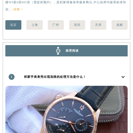
楼W3座6层602室（需提前预约），是积家维修保养服务网点,中心技师均接受标准培
前
香港特别行政区金钟区中西区金钟道积家售后服务中心（需提前预约）
训....
详情 >
香港特别行政区九龙区油尖旺区弥敦道积家售后服务中心（需提前预约）
香港特别行政区铜锣湾区湾仔区轩尼诗道积家售后服务中心（需提前预约）
北京
上海
广州
深圳
天津
成都
河南省安阳市文峰区解放大道积家售后服务中心（需提前预约）
河南省鹤壁市淇滨区九州路积家售后服务中心（需提前预约）
河南省济源市沁园街道济水大道积家售后服务中心（需提前预约）
推荐阅读
河南省焦作市解放区解放路积家售后服务中心（需提前预约）
河南省开封市鼓楼区中山路积家售后服务中心（需提前预约）
河南省洛阳市西工区中州中路与解放路交叉口积家售后服务中心（需提前预约）
1
积家手表表壳出现划痕的处理方法是什么！
河南省漯河市源汇区交通路积家售后服务中心（需提前预约）
河南省南阳市宛城区范蠡东路与南都路交叉口积家售后服务中心（需提前预约）
河南省平顶山市卫东区建设路积家售后服务中心（需提前预约）
河南省濮阳市大华龙区开州路绿城路交叉口积家售后服务中心（需提前预约）
河南省三门峡市湖滨区和平路积家售后服务中心（需提前预约）
河南省商丘市梁园区神火大道积家售后服务中心（需提前预约）
河南省新乡市红旗区人民路积家售后服务中心（需提前预约）