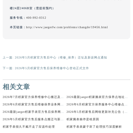
广东省梅州市梅江区金燕大道积家售后服务中心（需提前预约）
楼24层2406B室（需提前预约）
广东省清远市清城区湖西路积家售后服务中心（需提前预约）
服务专线：
400-992-0312
广东省汕头市龙湖区长平路积家售后服务中心（需提前预约）
本页链接：
http://www.jaegerfw.com/problems/changde/19456.html
广东省汕尾市城区香洲街道园林社区翠园街积家售后服务中心（需提前预约）
广东省韶关市武江区芙蓉新区与老城中心交汇处积家售后服务中心（需提前预约）
广东省深圳市罗湖区深南东路5001号华润大厦17层1701室积家售后服务中心（需提前预约）
广东省阳江市江城区东风一路积家售后服务中心（需提前预约）
上一篇:
2026年5月积家官方售后中心（维修_保养）迁址及新设网点通知
广东省云浮市云城区金山路积家售后服务中心（需提前预约）
下一篇:
2026年5月积家官方售后保养维修中心变动正式文件
广东省湛江市赤坎区观海北路积家售后服务中心（需提前预约）
广东省肇庆市端州区信安大道与砚都大道交汇处积家售后服务中心（需提前预约）
相关文章
广西壮族自治区百色市右江区中山二路积家售后服务中心（需提前预约）
2026年7月积家官方保养维修中心搬迁及新开网点补充最终告知文件
2026最新jaeger积家腕表官方保养点地址考察报告
广西壮族自治区北海市海城区北京路积家售后服务中心（需提前预约）
2026年6月积家官方售后维修保养业务网点重新配置补充确认
2026年6月积家官方保养服务中心维修点搬迁及增设补充方案
广西壮族自治区崇左市江州区石景林街道友谊大道与丽川路交汇处积家售后服务中心（需提前预约）
2026最新jaeger积家手表官方售后保养网点地址考察报告
2026年5月积家售后网络更新补充公告（含网点迁址及新开）
广西壮族自治区防城港市港口区金花茶大道积家售后服务中心（需提前预约）
2026年5月积家官方售后服务点搬迁与新建网点最终补充公示
积家腕表偷停是啥原因
广西壮族自治区贵港市港北区港城街道布山大道与仙衣路交叉口积家售后服务中心（需提前预约）
积家手表很久不戴不走了应该咋处理
积家手表表蒙子坏了处理技巧深度解析
广西壮族自治区桂林市秀峰区红岭路积家售后服务中心（需提前预约）