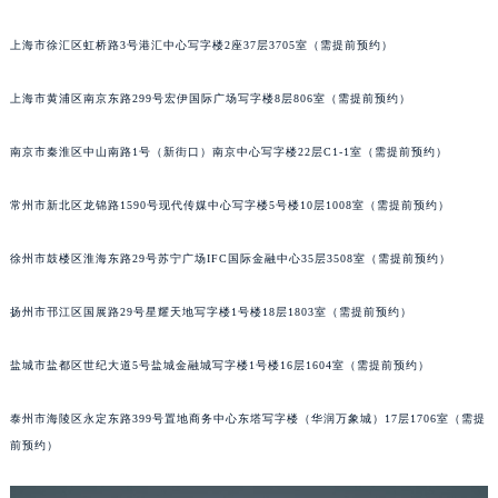
福州市鼓楼区五四路128-1号恒力城写字楼15层03室（需提前预约）
上海市徐汇区虹桥路3号港汇中心写字楼2座37层3705室（需提前预约）
成都市锦江区人民东路6号SAC东原中心写字楼24层2406B室（需提前预约）
重庆市江北区观音桥步行街2号融恒时代广场写字楼9层902室（需提前预约）
上海市黄浦区南京东路299号宏伊国际广场写字楼8层806室（需提前预约）
长沙市芙蓉区定王台街道建湘路393号世茂环球金融中心写字楼（芙蓉广场）10层13室（需提前预约）
郑州市二七区铭功路10号华润大厦写字楼29层2905室（需提前预约）
南京市秦淮区中山南路1号（新街口）南京中心写字楼22层C1-1室（需提前预约）
太原市迎泽区解放路15号亨得利名表服务中心（品牌授权店）3层整层（需提前预约）
常州市新北区龙锦路1590号现代传媒中心写字楼5号楼10层1008室（需提前预约）
沈阳市沈河区中街路137号亨得利名表服务中心（品牌授权店）1层整层（需提前预约）
沈阳市沈河区中街路83号亨得利名表服务中心（品牌授权店）1层整层（需提前预约）
徐州市鼓楼区淮海东路29号苏宁广场IFC国际金融中心35层3508室（需提前预约）
乌鲁木齐市天山区红山路26号时代广场（CCMALL）C座17层17-B（需提前预约）
温州市鹿城区锦绣路1067号置信广场10层1015室（需提前预约）
扬州市邗江区国展路29号星耀天地写字楼1号楼18层1803室（需提前预约）
哈尔滨市道里区友谊西路600号富力中心T2座写字楼29层03室（需提前预约）
大连市中山区人民路15号国际金融大厦7层G室（需提前预约）
盐城市盐都区世纪大道5号盐城金融城写字楼1号楼16层1604室（需提前预约）
佛山市禅城区季华五路57号万科金融中心C座12层1205室（需提前预约）
泰州市海陵区永定东路399号置地商务中心东塔写字楼（华润万象城）17层1706室（需提
东莞市东城街道鸿福东路1号民盈国贸中心T1写字楼9层907室（需提前预约）
前预约）
无锡市梁溪区人民中路139号恒隆广场写字楼1座11层1104室（需提前预约）
南通市崇川区工农路57号圆融广场写字楼16层1603室（需提前预约）