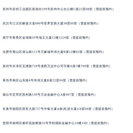
内蒙古自治区锡林郭勒盟市锡林浩特市光明街与额尔敦路交叉口积家售后服务中心（需提前预约）
苏州市苏州工业园区星港街199号苏州中心办公楼C座22层08室（需提前预约）
内蒙古自治区兴安盟市乌兰浩特市兴安大街积家售后服务中心（需提前预约）
山西省大同市平城区迎宾街积家售后服务中心（需提前预约）
武汉市江汉区解放大道686号世界贸易大厦38层09室（需提前预约）
山西省晋城市城区黄华街积家售后服务中心（需提前预约）
南宁市青秀区金湖路59号地王大厦12楼1224室（需提前预约）
山西省晋中市榆次区顺城街积家售后服务中心（需提前预约）
山西省临汾市尧都区解放路积家售后服务中心（需提前预约）
合肥市蜀山区潜山路111号万象城华润大厦B座12楼03室（需提前预约）
山西省吕梁市离石区永宁中路与建设街交叉口积家售后服务中心（需提前预约）
山西省朔州市朔城区怡西路与鄯阳西街交汇处积家售后服务中心（需提前预约）
泉州市丰泽区宝洲路729号浦西万达中心写字楼A座7楼709室（需提前预约）
山西省忻州市忻府区和平东街与七一南路交叉口积家售后服务中心（需提前预约）
青岛市南区山东路6号华润大厦B座22层04室（需提前预约）
山西省阳泉市郊区平阳东街与新城大道交叉口积家售后服务中心（需提前预约）
山西省运城市盐湖区河东街积家售后服务中心（需提前预约）
烟台市芝罘区胜利路139号万达金融中心A座907室（需提前预约）
山西省长治市潞州区英雄中路积家售后服务中心（需提前预约）
山西省太原市迎泽区迎泽街道解放路15号亨得利名表维修授权店3楼积家售后服务中心（需提前预约）
长春市朝阳区西安大路727号中银大厦A座(旺进大厦)18层09室（需提前预约）
天津市和平区赤峰道136号天津国际金融中心26层2603室积家售后服务中心（需提前预约）
安徽省安庆市迎江区人民路积家售后服务中心（需提前预约）
贵阳市南明区都司高架桥路33号亨特国际金融中心14楼14D（需提前预约）
安徽省蚌埠市蚌山区淮河路积家售后服务中心（需提前预约）