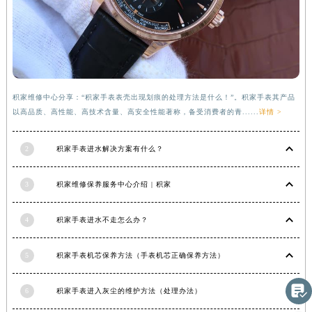
河南省信阳市浉河区东方红大道积家售后服务中心（需提前预约）
河南省许昌市魏都区建安大道与八龙路交叉口积家售后服务中心（需提前预约）
河南省郑州市二七区民主路10号华润大厦29层2905室积家售后服务中心（需提前预约）
河南省周口市川汇区七一路积家售后服务中心（需提前预约）
河南省驻马店市驿城区乐山大道与置地大道交叉口积家售后服务中心（需提前预约）
积家维修中心分享：“积家手表表壳出现划痕的处理方法是什么！”。积家手表其产品
湖北省鄂州市鄂城区文星大道积家售后服务中心（需提前预约）
以高品质、高性能、高技术含量、高安全性能著称，备受消费者的青......
详情 >
湖北省黄冈市黄州区赤壁大道积家售后服务中心（需提前预约）
2
积家手表进水解决方案有什么？
湖北省黄石市黄石港区武汉路积家售后服务中心（需提前预约）
湖北省荆门市东宝中天街步行街积家售后服务中心（需提前预约）
3
积家维修保养服务中心介绍 | 积家
湖北省荆州市荆州区荆中路积家售后服务中心（需提前预约）
湖北省十堰市茅箭区人民北路积家售后服务中心（需提前预约）
4
积家手表进水不走怎么办？
湖北省随州市曾都区青年路积家售后服务中心（需提前预约）
湖北省咸宁市咸安区长安大道积家售后服务中心（需提前预约）
5
积家手表机芯保养方法（手表机芯正确保养方法）
湖北省襄阳市樊城区长虹路与人民路交叉口积家售后服务中心（需提前预约）
湖北省孝感市孝南区复兴大道积家售后服务中心（需提前预约）

6
积家手表进入灰尘的维护方法（处理办法）
湖北省宜昌市西陵区夷陵大道与港窑路积家售后服务中心（需提前预约）