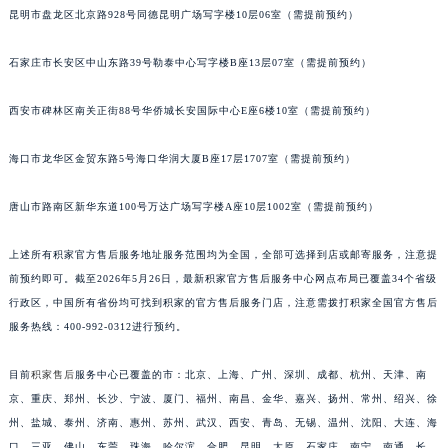
昆明市盘龙区北京路928号同德昆明广场写字楼10层06室（需提前预约）
安徽省亳州市谯城区魏武大道积家售后服务中心（需提前预约）
安徽省池州市贵池区长江路积家售后服务中心（需提前预约）
石家庄市长安区中山东路39号勒泰中心写字楼B座13层07室（需提前预约）
安徽省滁州市琅琊区南谯北路积家售后服务中心（需提前预约）
安徽省阜阳市颍州区颍州北路积家售后服务中心（需提前预约）
西安市碑林区南关正街88号华侨城长安国际中心E座6楼10室（需提前预约）
安徽省淮北市相山区淮海路积家售后服务中心（需提前预约）
海口市龙华区金贸东路5号海口华润大厦B座17层1707室（需提前预约）
安徽省淮南市田家庵区国庆中路积家售后服务中心（需提前预约）
安徽省黄山市屯溪区黄山西路积家售后服务中心（需提前预约）
唐山市路南区新华东道100号万达广场写字楼A座10层1002室（需提前预约）
安徽省六安市金安区解放中路积家售后服务中心（需提前预约）
安徽省马鞍山市雨山区湖南西路积家售后服务中心（需提前预约）
上述所有积家官方售后服务地址服务范围均为全国，全部可选择到店或邮寄服务，注意提
安徽省宿州市埇桥区人民中路积家售后服务中心（需提前预约）
前预约即可。截至2026年5月26日，最新积家官方售后服务中心网点布局已覆盖34个省级
安徽省铜陵市铜官区石城大道积家售后服务中心（需提前预约）
行政区，中国所有省份均可找到积家的官方售后服务门店，注意需拨打积家全国官方售后
服务热线：400-992-0312进行预约。
安徽省芜湖市镜湖区中山路步行街积家售后服务中心（需提前预约）
安徽省宣城市宣州区叠嶂西路积家售后服务中心（需提前预约）
目前
积家售后
服务中心已覆盖的市：北京、上海、广州、深圳、成都、杭州、天津、南
福建省龙岩市新罗区九一南路积家售后服务中心（需提前预约）
京、重庆、郑州、长沙、宁波、厦门、福州、南昌、金华、嘉兴、扬州、常州、绍兴、徐
福建省南平市建阳区人民西路积家售后服务中心（需提前预约）
州、盐城、泰州、济南、惠州、苏州、武汉、西安、青岛、无锡、温州、沈阳、大连、海
福建省宁德市蕉城区天湖东路积家售后服务中心（需提前预约）
口、三亚、佛山、东莞、珠海、哈尔滨、合肥、昆明、太原、石家庄、南宁、南通、长