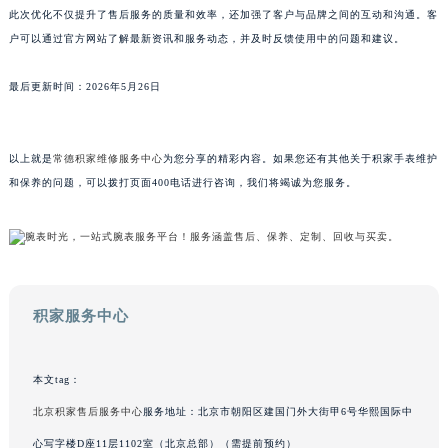
此次优化不仅提升了售后服务的质量和效率，还加强了客户与品牌之间的互动和沟通。客
山东省威海市环翠区新威海路89号振华商厦一楼名表维修积家售后服务中心（需提前预约）
户可以通过官方网站了解最新资讯和服务动态，并及时反馈使用中的问题和建议。
山东省潍坊市奎文区东风东街积家售后服务中心（需提前预约）
山东省枣庄市滕州市北辛路与善国路交叉口积家售后服务中心（需提前预约）
最后更新时间：2026年5月26日
山东省淄博市张店区金晶大道积家售后服务中心（需提前预约）
上海市黄浦区南京东路299号宏伊国际广场写字楼8层806室积家售后服务中心（需提前预约）
以上就是
常德积家维修服务中心
为您分享的精彩内容。如果您还有其他关于积家手表维护
上海市徐汇区虹桥路3号港汇中心2座37层3705室积家售后服务中心（需提前预约）
和保养的问题，可以拨打页面400电话进行咨询，我们将竭诚为您服务。
浙江省杭州市上城区钱江路1366号华润大厦A座5层503-5室积家售后服务中心（需提前预约）
浙江省湖州市吴兴区劳动路积家售后服务中心（需提前预约）
浙江省嘉兴市南湖区广益路705号嘉兴世界贸易中心A座13层1304室积家售后服务中心（需提前预约）
浙江省金华市金东区东市南街777号金华万达广场4号楼22楼2209室积家售后服务中心（需提前预约）
浙江省丽水市莲都区解放街积家售后服务中心（需提前预约）
积家服务中心
浙江省宁波市江北区大闸南路500号来福士广场办公楼20层2009室积家售后服务中心（需提前预约）
浙江省衢州市柯城区上街积家售后服务中心（需提前预约）
本文tag：
浙江省绍兴市越城区胜利东路379号世茂天际中心写字楼8层805室积家售后服务中心（需提前预约）
浙江省舟山市定海区解放东路积家售后服务中心（需提前预约）
北京积家售后服务中心
服务地址：北京市朝阳区建国门外大街甲6号华熙国际中
澳门特别行政区大堂区议事亭前地（新马路）积家售后服务中心（需提前预约）
心写字楼D座11层1102室（北京总部）（需提前预约）