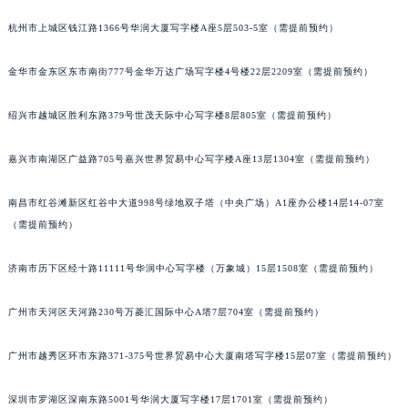
甘肃省兰州市七里河区西津西路16号兰州中心写字楼21层2102室（需提前预约）
杭州市上城区钱江路1366号华润大厦写字楼A座5层503-5室（需提前预约）
重庆市解放碑渝中区民权路28号英利国际金融中心写字楼20层01室（需提前预约）
黑龙江省大庆市萨尔图区会战大街积家售后服务中心（需提前预约）
金华市金东区东市南街777号金华万达广场写字楼4号楼22层2209室（需提前预约）
黑龙江省鹤岗市向阳区红军路积家售后服务中心（需提前预约）
绍兴市越城区胜利东路379号世茂天际中心写字楼8层805室（需提前预约）
黑龙江省黑河市爱辉区中央街积家售后服务中心（需提前预约）
黑龙江省鸡西市鸡冠区红军路积家售后服务中心（需提前预约）
嘉兴市南湖区广益路705号嘉兴世界贸易中心写字楼A座13层1304室（需提前预约）
黑龙江省佳木斯市向阳区长安路积家售后服务中心（需提前预约）
黑龙江省牡丹江市东安区太平路积家售后服务中心（需提前预约）
南昌市红谷滩新区红谷中大道998号绿地双子塔（中央广场）A1座办公楼14层14-07室
黑龙江省七台河市桃山区大同街积家售后服务中心（需提前预约）
（需提前预约）
黑龙江省齐齐哈尔市龙沙区龙华路积家售后服务中心（需提前预约）
济南市历下区经十路11111号华润中心写字楼（万象城）15层1508室（需提前预约）
黑龙江省双鸭山市尖山区新兴大街积家售后服务中心（需提前预约）
黑龙江省绥化市北林区新华街与康庄路交叉口积家售后服务中心（需提前预约）
广州市天河区天河路230号万菱汇国际中心A塔7层704室（需提前预约）
黑龙江省伊春市伊美区通河路积家售后服务中心（需提前预约）
吉林省白城市洮北区明仁南街积家售后服务中心（需提前预约）
广州市越秀区环市东路371-375号世界贸易中心大厦南塔写字楼15层07室（需提前预约）
吉林省白山市浑江区浑江大街积家售后服务中心（需提前预约）
深圳市罗湖区深南东路5001号华润大厦写字楼17层1701室（需提前预约）
吉林省吉林市船营区河南街积家售后服务中心（需提前预约）