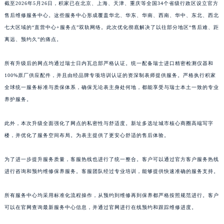
截至2026年5月26日，积家已在北京、上海、天津、重庆等全国34个省级行政区设立官方
江西省景德镇市珠山区珠山中路积家售后服务中心（需提前预约）
售后维修服务中心。这些服务中心形成覆盖华北、华东、华南、西南、华中、东北、西北
江西省九江市浔阳区浔阳路积家售后服务中心（需提前预约）
七大区域的“直营中心+服务点”双轨网络。此次优化彻底解决了以往部分地区“售后难、距
江西省南昌市红谷滩新区红谷中大道998号绿地双子塔（中央广场）A1座办公楼14层1407室积家售后服务中心（需提前预约）
离远、预约久”的痛点。
江西省萍乡市安源区萍安北大道与康庄路交叉口积家售后服务中心（需提前预约）
所有升级后的网点均通过瑞士日内瓦总部严格认证。统一配备瑞士进口精密检测仪器和
江西省上饶市信州区滨江西路积家售后服务中心（需提前预约）
100%原厂供应配件，并且由经品牌专项培训认证的资深制表师提供服务。严格执行积家
江西省新余市渝水区北湖西路积家售后服务中心（需提前预约）
全球统一服务标准与质保体系，确保无论表主身处何地，都能享受与瑞士本土一致的专业
江西省宜春市袁州区中山中路积家售后服务中心（需提前预约）
养护服务。
江西省鹰潭市月湖区胜利东路积家售后服务中心（需提前预约）
山东省德州市德城区东风中路积家售后服务中心（需提前预约）
此外，本次升级全面强化了网点的私密性与舒适度。新址多选址城市核心商圈高端写字
楼，并优化了服务空间布局。为表主提供了更安心舒适的售后体验。
山东省东营市东营区济南路积家售后服务中心（需提前预约）
山东省济南市历下区经十路11111号华润中心写字楼（万象城）15层1508室积家售后服务中心（需提前预约）
为了进一步提升服务质量，客服热线也进行了统一整合。客户可以通过官方客户服务热线
山东省济宁市任城区太白楼路积家售后服务中心（需提前预约）
进行咨询和预约维修保养服务。客服团队经过专业培训，能够提供快速准确的服务支持。
山东省莱芜市文化南路8号银座商城名表维修一楼名表维修积家售后服务中心（需提前预约）
山东省临沂市兰山区解放路积家售后服务中心（需提前预约）
所有服务中心均采用标准化流程操作，从预约到维修再到保养都严格按照规范进行。客户
山东省日照市东港区烟台路积家售后服务中心（需提前预约）
可以在官网查询最新服务中心信息，并通过官网进行在线预约和跟踪维修进度。
山东省泰安市泰山区财源街道泰山大街积家售后服务中心（需提前预约）