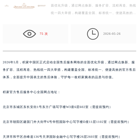
面优化升级，通过网点焕新、服务扩容、流程再造、热线
徐州市鼓楼区淮海东路29号苏宁广场IFC国际金融中心写字楼35层3508室（需提前预约）
统一四大举措，构建覆盖全国、标准统一、便捷高效的官
扬州市邗江区国展路29号星耀天地写字楼1号楼18层1803室（需提前预约）
方售后体系，全面提升中国表主的售后体验，守护每一
盐城市盐都区世纪大道5号盐城金融城写字楼1号楼16层1604室（需提前预约）
枚…

泰州市海陵区永定东路399号置地商务中心东塔写字楼（华润万象城）17层1706室（需提前预约）
75 次
2026-05-26
宁波市江北区大闸南路500号来福士广场办公楼20层2009室（需提前预约）
杭州市上城区钱江路1366号华润大厦写字楼A座5层503-5室（需提前预约）
金华市金东区东市南街777号金华万达广场写字楼4号楼22层2209室（需提前预约）
2026年5月，积家中国区正式启动全国售后服务网络的全面优化升级，通过网点焕新、服
绍兴市越城区胜利东路379号世茂天际中心写字楼8层805室（需提前预约）
务扩容、流程再造、热线统一四大举措，构建覆盖全国、标准统一、便捷高效的官方售后
嘉兴市南湖区广益路705号嘉兴世界贸易中心写字楼A座13层1304室（需提前预约）
体系，全面提升中国表主的售后体验，守护每一枚积家腕表的品质与价值。
南昌市红谷滩新区红谷中大道998号绿地双子塔（中央广场）A1座办公楼14层07室（需提前预约）
积家官方售后服务中心全国网点地址：
济南市历下区经十路11111号华润中心写字楼（万象城）15层1508室（需提前预约）
广州市天河区天河路230号万菱汇国际中心写字楼A塔7层704室（需提前预约）
北京市东城区东长安街1号东方广场写字楼W3座6层602室（需提前预约）
广州市越秀区环市东路371-375号世界贸易中心大厦南塔写字楼15层07室（需提前预约）
深圳市罗湖区深南东路5001号华润大厦写字楼17层1701室（需提前预约）
北京市朝阳区建国门外大街甲6号华熙国际中心写字楼D座11层1102室（需提前预约）
惠州市惠城区江北文昌一路7号华贸大厦写字楼1座30层05室（需提前预约）
厦门市思明区湖滨东路95号华润大厦写字楼B座11层1104室（需提前预约）
天津市和平区赤峰道136号天津国际金融中心写字楼26层2603室（需提前预约）