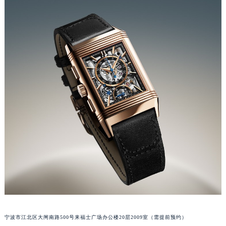
苏州市苏州工业园区星港街199号苏州中心办公楼C座22层08室（需提前预约）
武汉市江汉区解放大道686号世界贸易大厦38层09室（需提前预约）
南宁市青秀区金湖路59号地王大厦12楼1224室（需提前预约）
合肥市蜀山区潜山路111号万象城华润大厦B座12楼03室（需提前预约）
泉州市丰泽区宝洲路729号浦西万达中心写字楼A座7楼709室（需提前预约）
青岛市南区山东路6号华润大厦B座22层04室（需提前预约）
烟台市芝罘区胜利路139号万达金融中心A座907室（需提前预约）
长春市朝阳区西安大路727号中银大厦A座(旺进大厦)18层09室（需提前预约）
贵阳市南明区都司高架桥路33号亨特国际金融中心14楼14D（需提前预约）
昆明市盘龙区北京路928号同德昆明广场写字楼10层06室（需提前预约）
石家庄市长安区中山东路39号勒泰中心写字楼B座13层07室（需提前预约）
西安市碑林区南关正街88号华侨城长安国际中心E座6楼10室（需提前预约）
海口市龙华区金贸东路5号海口华润大厦B座17层1707室（需提前预约）
唐山市路南区新华东道100号万达广场写字楼A座10层1002室（需提前预约）
台州市椒江区东海大道1800号腾达中心东1幢20楼2002室（需提前预约）
宁波市江北区大闸南路500号来福士广场办公楼20层2009室（需提前预约）
内蒙古自治区呼和浩特市玉泉区大学西街70号华润万象城写字楼（鄂尔多斯大厦）23层2326室（需提前预约）