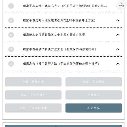

湖南省常德市武陵区人民路积家售后服务中心（需提前预约）
7
积家手表表带生锈怎么办？（积家手表去除锈迹的四种方法）
湖南省郴州市北湖区国庆北路积家售后服务中心（需提前预约）
8
积家手表走时不准应该怎么办?(走时不准的处理方法)
湖南省衡阳市雁峰区解放路积家售后服务中心（需提前预约）
湖南省怀化市鹤城区迎丰中路积家售后服务中心（需提前预约）
9
积家腕表刻度意外脱落？专业应对策略在这里
湖南省娄底市娄星区长青街积家售后服务中心（需提前预约）
湖南省邵阳市双清区东风路积家售后服务中心（需提前预约）
10
积家手表生锈了解决方法大全（有效保养与修复指南）
湖南省湘潭市雨湖区莲城大道积家售后服务中心（需提前预约）
湖南省益阳市赫山区桃花仑路积家售后服务中心（需提前预约）
11
积家发条拧反了处理方法（手表维修的正确步骤与技巧）
湖南省永州市冷水滩区永州大道与中兴路交叉口积家售后服务中心（需提前预约）
湖南省岳阳市岳阳楼区东茅岭路积家售后服务中心（需提前预约）
伯爵，更换表带
积家，手表保养
湖南省张家界市永定区解放路积家售后服务中心（需提前预约）
湖南省长沙市芙蓉区建湘路393号世茂环球金融中心写字楼10层1013室积家售后服务中心（需提前预约）
积家，手表发展史
积家售后
湖南省株洲市芦淞区建设南路积家售后服务中心（需提前预约）
积家，手表走时不准
积家维修
甘肃省白银市白银区北京路积家售后服务中心（需提前预约）
甘肃省定西市安定区解放路积家售后服务中心（需提前预约）
甘肃省敦煌市沙州镇阳关中路积家售后服务中心（需提前预约）