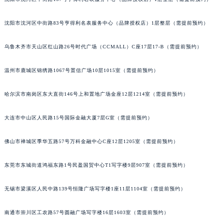
辽宁省铁岭市银州区南马路积家售后服务中心（需提前预约）
沈阳市沈河区中街路83号亨得利名表服务中心（品牌授权店）1层整层（需提前预约）
辽宁省营口市站前区市府路与渤海大街交叉口积家售后服务中心（需提前预约）
辽宁省沈阳市沈河区中街路137号亨得利名表维修授权店1楼积家售后服务中心（需提前预约）
乌鲁木齐市天山区红山路26号时代广场（CCMALL）C座17层17-B（需提前预约）
辽宁省沈阳市沈河区中街路83号亨得利名表维修授权店1楼积家售后服务中心（需提前预约）
北京市朝阳区建国门外大街甲6号华熙国际中心D座11层1102室积家售后服务中心（北京总部）（需提前预约）
温州市鹿城区锦绣路1067号置信广场10层1015室（需提前预约）
北京市东城区东长安街1号王府井东方广场W3座6层602室积家售后服务中心（需提前预约）
河北省保定市竞秀区朝阳北大街北国先天下积家售后服务中心（需提前预约）
哈尔滨市南岗区东大直街146号上和置地广场金座12层1214室（需提前预约）
内蒙古自治区阿拉善盟市左旗土尔扈特大街积家售后服务中心（需提前预约）
大连市中山区人民路15号国际金融大厦7层G室（需提前预约）
内蒙古自治区巴彦淖尔市临河区新华街积家售后服务中心（需提前预约）
内蒙古自治区包头市青山区幸福路甲3号王府井百货名表维修积家售后服务中心（需提前预约）
佛山市禅城区季华五路57号万科金融中心C座12层1205室（需提前预约）
内蒙古自治区赤峰市红山区哈达街积家售后服务中心（需提前预约）
内蒙古自治区鄂尔多斯市东胜区伊金霍洛街积家售后服务中心（需提前预约）
东莞市东城街道鸿福东路1号民盈国贸中心T1写字楼9层907室（需提前预约）
内蒙古自治区呼伦贝尔市海拉尔区中央街积家售后服务中心（需提前预约）
无锡市梁溪区人民中路139号恒隆广场写字楼1座11层1104室（需提前预约）
内蒙古自治区通辽市科尔沁区明仁大街积家售后服务中心（需提前预约）
内蒙古自治区乌海市海勃湾区人民南路积家售后服务中心（需提前预约）
南通市崇川区工农路57号圆融广场写字楼16层1603室（需提前预约）
内蒙古自治区乌兰察布市集宁区恩和大街积家售后服务中心（需提前预约）