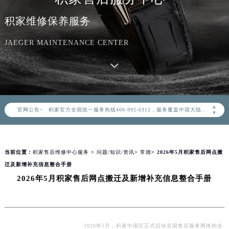
积家维修保养服务
JAEGER MAINTENANCE CENTER
2026年8月积家中国区售后服务网络优化升级公告
2026年8月积家全国官方售后客户服务热线：400-992-0312
▲
官网公告>
积家官方全国统一服务热线400-992-0312，服务覆盖中国大陆、香港、澳门、台湾全部区域（非大陆需加拨“+86”）
▼
2026年8月积家售后服务中心最新网点地址：
北京市朝阳区建国门外大街甲6号华熙国际中心写字楼D座11层1102室（北京总部）（需提前预约）
当前位置：
积家售后维修中心服务
>
问题/知识/资讯
>
常德
> 2026年5月积家售后网点搬
北京市东城区东长安街1号东方广场写字楼W3座6层602室（需提前预约）
迁及新增补充信息整合手册
天津市和平区赤峰道136号天津国际金融中心写字楼26层2603室（需提前预约）
2026年5月积家售后网点搬迁及新增补充信息整合手册
上海市徐汇区虹桥路3号港汇中心写字楼2座37层3705室（需提前预约）
上海市黄浦区南京东路299号宏伊国际广场写字楼8层806室（需提前预约）
南京市秦淮区中山南路1号（新街口）南京中心写字楼22层C1-1室（需提前预约）
常州市新北区龙锦路1590号现代传媒中心写字楼5号楼10层1008室（需提前预约）
2026年5月，积家中国区正式启动全国售后服务网络的全