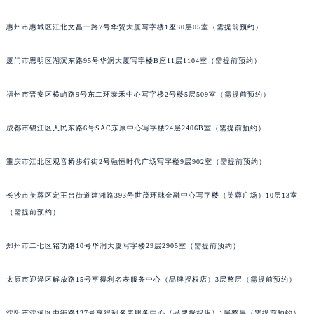
吉林省辽源市龙山区人民大街积家售后服务中心（需提前预约）
惠州市惠城区江北文昌一路7号华贸大厦写字楼1座30层05室（需提前预约）
吉林省梅河口市新华街道梅河大街积家售后服务中心（需提前预约）
吉林省四平市铁东区紫气大路与南九经街交汇处积家售后服务中心（需提前预约）
厦门市思明区湖滨东路95号华润大厦写字楼B座11层1104室（需提前预约）
吉林省松原市宁江区五环大街积家售后服务中心（需提前预约）
吉林省通化市东昌区环通乡江南大街积家售后服务中心（需提前预约）
福州市晋安区横屿路9号东二环泰禾中心写字楼2号楼5层509室（需提前预约）
吉林省延边市延吉市解放路积家售后服务中心（需提前预约）
成都市锦江区人民东路6号SAC东原中心写字楼24层2406B室（需提前预约）
辽宁省鞍山市铁东区站前街积家售后服务中心（需提前预约）
辽宁省本溪市平山区胜利路积家售后服务中心（需提前预约）
重庆市江北区观音桥步行街2号融恒时代广场写字楼9层902室（需提前预约）
辽宁省朝阳市双塔区新华路积家售后服务中心（需提前预约）
辽宁省丹东市振兴区七经街积家售后服务中心（需提前预约）
长沙市芙蓉区定王台街道建湘路393号世茂环球金融中心写字楼（芙蓉广场）10层13室
辽宁省抚顺市新抚区东一路积家售后服务中心（需提前预约）
（需提前预约）
辽宁省阜新市海州区解放大街积家售后服务中心（需提前预约）
郑州市二七区铭功路10号华润大厦写字楼29层2905室（需提前预约）
辽宁省葫芦岛市连山区中央路积家售后服务中心（需提前预约）
辽宁省锦州市古塔区中央大街积家售后服务中心（需提前预约）
太原市迎泽区解放路15号亨得利名表服务中心（品牌授权店）3层整层（需提前预约）
辽宁省辽阳市白塔区新运大街积家售后服务中心（需提前预约）
辽宁省盘锦市兴隆台区石油大街积家售后服务中心（需提前预约）
沈阳市沈河区中街路137号亨得利名表服务中心（品牌授权店）1层整层（需提前预约）