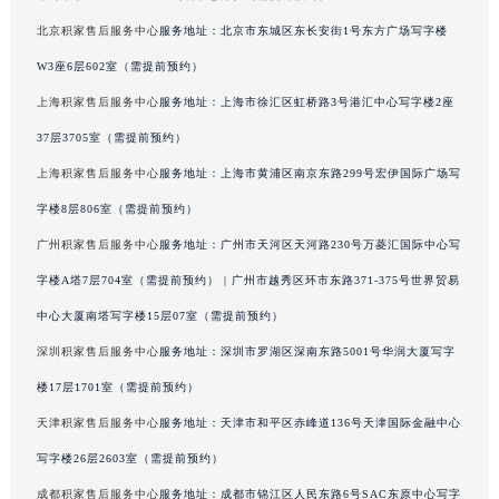
澳门特别行政区风顺堂区南湾大马路积家售后服务中心（需提前预约）
北京积家售后服务中心
服务地址：北京市东城区东长安街1号东方广场写字楼
澳门特别行政区花地玛堂区关闸广场积家售后服务中心（需提前预约）
W3座6层602室（需提前预约）
澳门特别行政区花王堂区大三巴商圈积家售后服务中心（需提前预约）
上海积家售后服务中心
服务地址：上海市徐汇区虹桥路3号港汇中心写字楼2座
澳门特别行政区嘉模堂区官也街积家售后服务中心（需提前预约）
37层3705室（需提前预约）
澳门省路氹城市金光大道积家售后服务中心（需提前预约）
上海积家售后服务中心
服务地址：上海市黄浦区南京东路299号宏伊国际广场写
澳门特别行政区望德堂区塔石广场积家售后服务中心（需提前预约）
福建省福州市鼓楼区五四路128-1号恒力城写字楼15层03室积家售后服务中心（需提前预约）
字楼8层806室（需提前预约）
福建省厦门市思明区湖滨东路95号万象城华润大厦B座11层1104室积家售后服务中心（需提前预约）
广州积家售后服务中心
服务地址：广州市天河区天河路230号万菱汇国际中心写
广东省潮州市潮安区新风路与潮汕路交汇处积家售后服务中心（需提前预约）
字楼A塔7层704室（需提前预约） | 广州市越秀区环市东路371-375号世界贸易
广东省广州市天河区天河路230号万菱汇国际中心A塔7层704室积家售后服务中心（需提前预约）
中心大厦南塔写字楼15层07室（需提前预约）
广东省广州市越秀区环市东路371-375号世界贸易中心大厦南塔15层1507室积家售后服务中心（需提前预约）
深圳积家售后服务中心
服务地址：深圳市罗湖区深南东路5001号华润大厦写字
广东省河源市源城区越王大道积家售后服务中心（需提前预约）
楼17层1701室（需提前预约）
广东省惠州市惠城区江北文昌一路7号华贸大厦1座30层3005室积家售后服务中心（需提前预约）
天津积家售后服务中心
服务地址：天津市和平区赤峰道136号天津国际金融中心
广东省江门市蓬江区广场西路积家售后服务中心（需提前预约）
广东省揭阳市榕城进贤门步行街积家售后服务中心（需提前预约）
写字楼26层2603室（需提前预约）
广东省茂名市电白区水东街道迎宾大道积家售后服务中心（需提前预约）
成都积家售后服务中心
服务地址：成都市锦江区人民东路6号SAC东原中心写字