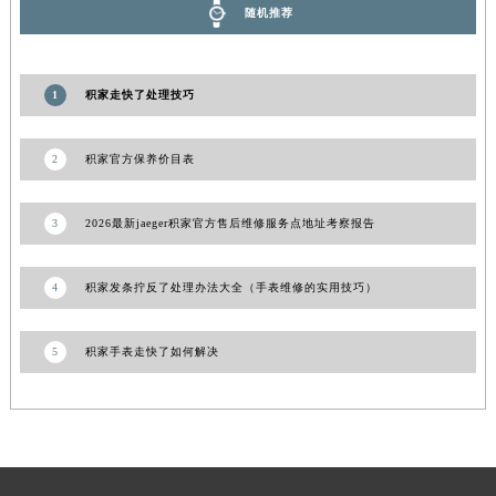
随机推荐
甘肃省合作市人民街积家售后服务中心（需提前预约）
甘肃省嘉峪关市雄关区新华中路积家售后服务中心（需提前预约）
甘肃省金昌市金川区北京路积家售后服务中心（需提前预约）
1
积家走快了处理技巧
甘肃省酒泉市肃州区西大街积家售后服务中心（需提前预约）
甘肃省临夏市城南街道团结路积家售后服务中心（需提前预约）
2
积家官方保养价目表
甘肃省陇南市武都区人民路积家售后服务中心（需提前预约）
甘肃省平凉市崆峒区西大街积家售后服务中心（需提前预约）
3
2026最新jaeger积家官方售后维修服务点地址考察报告
甘肃省庆阳市西峰区南大街积家售后服务中心（需提前预约）
甘肃省天水市秦州区民主路积家售后服务中心（需提前预约）
4
积家发条拧反了处理办法大全（手表维修的实用技巧）
甘肃省武威市凉州区迎宾路积家售后服务中心（需提前预约）
甘肃省张掖市甘州区民乐北路积家售后服务中心（需提前预约）
5
积家手表走快了如何解决
宁夏回族自治区固原市原州区文化街积家售后服务中心（需提前预约）
宁夏回族自治区石嘴山市大武口区贺兰山路积家售后服务中心（需提前预约）
宁夏回族自治区吴忠市利通区开元大道积家售后服务中心（需提前预约）
宁夏回族自治区银川市兴庆区新华东路97号新百中心C馆一层C1-18号商铺积家售后服务中心（需提前预约）
宁夏回族自治区中卫市沙坡头区鼓楼东街积家售后服务中心（需提前预约）