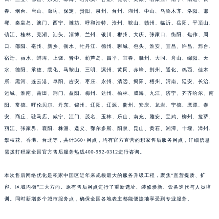
福建省莆田市城厢区霞林街道荔华东大道积家售后服务中心（需提前预约）
春、烟台、唐山、廊坊、保定、贵阳、泉州、台州、湖州、中山、乌鲁木齐、洛阳、邯
郸、秦皇岛、澳门、西宁、潍坊、呼和浩特、沧州、鞍山、赣州、临沂、岳阳、平顶山、
福建省三明市三元区东乾二路积家售后服务中心（需提前预约）
镇江、桂林、芜湖、汕头、淄博、兰州、银川、郴州、大庆、张家口、衡阳、焦作、周
福建省漳州市龙文区步港路积家售后服务中心（需提前预约）
口、邵阳、亳州、新乡、衡水、牡丹江、德州、聊城、包头、淮安、宜昌、许昌、邢台、
江苏省常州市新北区龙锦路1590号现代传媒中心5号楼10层1008室积家售后服务中心（需提前预约）
宿迁、丽水、蚌埠、上饶、晋中、葫芦岛、四平、宜春、滁州、大同、舟山、绵阳、天
江苏省淮安市清江浦区淮海北路积家售后服务中心（需提前预约）
水、德阳、承德、绥化、马鞍山、三明、滨州、黄冈、赤峰、荆州、通化、鸡西、佳木
江苏省连云港市海州区通灌北路积家售后服务中心（需提前预约）
斯、黑河、连云港、阜阳、吉安、枣庄、永州、清远、揭阳、梧州、渭南、延安、长治、
江苏省南京市秦淮区中山南路1号南京中心22层22-C1-C3室积家售后服务中心（需提前预约）
运城、淮南、莆田、荆门、益阳、梅州、达州、榆林、威海、九江、济宁、齐齐哈尔、南
阳、常德、呼伦贝尔、丹东、锦州、辽阳、辽源、衢州、安庆、龙岩、宁德、鹰潭、泰
江苏省宿迁市宿城区西湖路积家售后服务中心（需提前预约）
安、商丘、驻马店、咸宁、江门、茂名、玉林、乐山、南充、雅安、宝鸡、柳州、拉萨、
江苏省泰州市海陵区永定东路399号置地商务中心东塔（华润万象城）17层1706室积家售后服务中心（需提前预约）
丽江、张家界、襄阳、株洲、遵义、鄂尔多斯、阳泉、昆山、黄石、湘潭、十堰、漳州、
江苏省徐州市鼓楼区淮海东路29号苏宁广场IFC国际金融中心35层3508室积家售后服务中心（需提前预约）
攀枝花、香港、台北等，共计360+网点，均有官方直营的积家售后服务网点，详细信息
江苏省盐城市盐都区世纪大道5号盐城金融城写字楼1号楼16层1604室积家售后服务中心（需提前预约）
需拨打积家全国官方售后服务热线400-992-0312进行咨询。
江苏省扬州市邗江区国展路29号星耀天地写字楼1号楼18层1803室积家售后服务中心（需提前预约）
江苏省镇江市京口区中山东路积家售后服务中心（需提前预约）
本次售后网络优化是积家中国区近年来规模最大的服务升级工程，聚焦“直营提质、扩
容、区域均衡”三大方向。原有售后网点进行了重新选址、装修焕新、设备迭代与人员培
江西省抚州市临川区赣东大道积家售后服务中心（需提前预约）
训。同时新增多个城市服务点，确保全国各地表主都能便捷地享受到专业服务。
江西省赣州市章贡区文清路积家售后服务中心（需提前预约）
江西省吉安市吉州区井冈山大道积家售后服务中心（需提前预约）