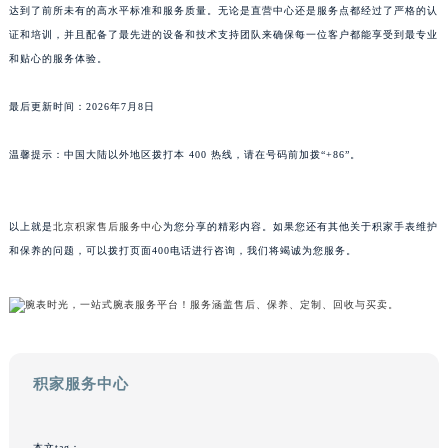
达到了前所未有的高水平标准和服务质量。无论是直营中心还是服务点都经过了严格的认
澳门特别行政区风顺堂区南湾大马路积家售后服务中心（需提前预约）
证和培训，并且配备了最先进的设备和技术支持团队来确保每一位客户都能享受到最专业
澳门特别行政区花地玛堂区关闸广场积家售后服务中心（需提前预约）
和贴心的服务体验。
澳门特别行政区花王堂区大三巴商圈积家售后服务中心（需提前预约）
澳门特别行政区嘉模堂区官也街积家售后服务中心（需提前预约）
最后更新时间：2026年7月8日
澳门省路氹城市金光大道积家售后服务中心（需提前预约）
温馨提示：中国大陆以外地区拨打本 400 热线，请在号码前加拨“+86”。
澳门特别行政区望德堂区塔石广场积家售后服务中心（需提前预约）
福建省福州市鼓楼区五四路128-1号恒力城写字楼15层03室积家售后服务中心（需提前预约）
福建省厦门市思明区湖滨东路95号万象城华润大厦B座11层1104室积家售后服务中心（需提前预约）
以上就是
北京积家售后服务中心
为您分享的精彩内容。如果您还有其他关于积家手表维护
广东省潮州市潮安区新风路与潮汕路交汇处积家售后服务中心（需提前预约）
和保养的问题，可以拨打页面400电话进行咨询，我们将竭诚为您服务。
广东省广州市天河区天河路230号万菱汇国际中心A塔7层704室积家售后服务中心（需提前预约）
广东省广州市越秀区环市东路371-375号世界贸易中心大厦南塔15层1507室积家售后服务中心（需提前预约）
广东省河源市源城区越王大道积家售后服务中心（需提前预约）
广东省惠州市惠城区江北文昌一路7号华贸大厦1座30层3005室积家售后服务中心（需提前预约）
积家服务中心
广东省江门市蓬江区广场西路积家售后服务中心（需提前预约）
广东省揭阳市榕城进贤门步行街积家售后服务中心（需提前预约）
广东省茂名市电白区水东街道迎宾大道积家售后服务中心（需提前预约）
本文tag：