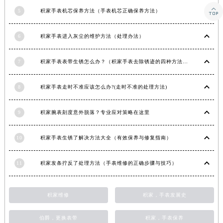

甘肃省合作市人民街积家售后服务中心（需提前预约）
5
积家手表机芯保养方法（手表机芯正确保养方法）
甘肃省嘉峪关市雄关区新华中路积家售后服务中心（需提前预约）
6
积家手表进入灰尘的维护方法（处理办法）
甘肃省金昌市金川区北京路积家售后服务中心（需提前预约）
甘肃省酒泉市肃州区西大街积家售后服务中心（需提前预约）
7
积家手表表带生锈怎么办？（积家手表去除锈迹的四种方法）
甘肃省临夏市城南街道团结路积家售后服务中心（需提前预约）
甘肃省陇南市武都区人民路积家售后服务中心（需提前预约）
8
积家手表走时不准应该怎么办?(走时不准的处理方法)
甘肃省平凉市崆峒区西大街积家售后服务中心（需提前预约）
甘肃省庆阳市西峰区南大街积家售后服务中心（需提前预约）
9
积家腕表刻度意外脱落？专业应对策略在这里
甘肃省天水市秦州区民主路积家售后服务中心（需提前预约）
甘肃省武威市凉州区迎宾路积家售后服务中心（需提前预约）
10
积家手表生锈了解决方法大全（有效保养与修复指南）
甘肃省张掖市甘州区民乐北路积家售后服务中心（需提前预约）
宁夏回族自治区固原市原州区文化街积家售后服务中心（需提前预约）
11
积家发条拧反了处理方法（手表维修的正确步骤与技巧）
宁夏回族自治区石嘴山市大武口区贺兰山路积家售后服务中心（需提前预约）
宁夏回族自治区吴忠市利通区开元大道积家售后服务中心（需提前预约）
积家维修
积家，手表发展史
宁夏回族自治区银川市兴庆区新华东路97号新百中心C馆一层C1-18号商铺积家售后服务中心（需提前预约）
伯爵，更换表带
积家，手表保养
宁夏回族自治区中卫市沙坡头区鼓楼东街积家售后服务中心（需提前预约）