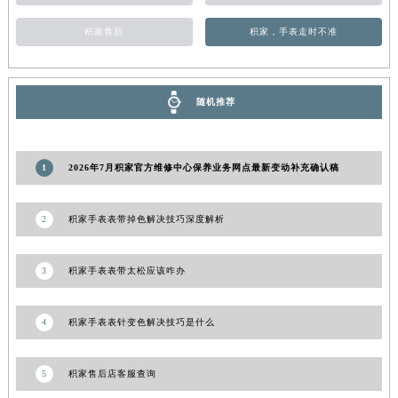
青海省果洛藏族自治州玛沁县团结路积家售后服务中心（需提前预约）
积家售后
积家，手表走时不准
青海省海北藏族自治州海晏县将军路积家售后服务中心（需提前预约）
青海省海东市乐都区滨河路积家售后服务中心（需提前预约）
青海省海南藏族自治州共和县青海湖大街积家售后服务中心（需提前预约）
随机推荐
青海省海西蒙古族藏族自治州德令哈市柴达木路积家售后服务中心（需提前预约）
青海省黄南藏族自治州同仁市德合隆路积家售后服务中心（需提前预约）
青海省西宁市城西区海湖新区西关大道积家售后服务中心（需提前预约）
1
2026年7月积家官方维修中心保养业务网点最新变动补充确认稿
青海省玉树藏族自治州结古镇胜利路积家售后服务中心（需提前预约）
陕西省安康市汉滨区金州路积家售后服务中心（需提前预约）
2
积家手表表带掉色解决技巧深度解析
陕西省宝鸡市渭滨区经二路积家售后服务中心（需提前预约）
陕西省汉中市汉台区北大街积家售后服务中心（需提前预约）
3
积家手表表带太松应该咋办
陕西省商洛市商州区州城街积家售后服务中心（需提前预约）
陕西省铜川市王益区红旗街积家售后服务中心（需提前预约）
4
积家手表表针变色解决技巧是什么
陕西省渭南市临渭区东风大街积家售后服务中心（需提前预约）
陕西省咸阳市秦都区沣西新城统一西路与白马河路交汇处积家售后服务中心（需提前预约）
5
积家售后店客服查询
陕西省延安市宝塔区中心街积家售后服务中心（需提前预约）