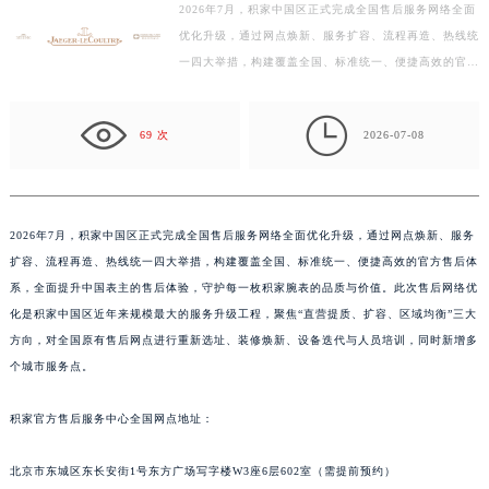
2026年7月，积家中国区正式完成全国售后服务网络全面
徐州市鼓楼区淮海东路29号苏宁广场IFC国际金融中心写字楼35层3508室（需提前预约）
优化升级，通过网点焕新、服务扩容、流程再造、热线统
扬州市邗江区国展路29号星耀天地写字楼1号楼18层1803室（需提前预约）
一四大举措，构建覆盖全国、标准统一、便捷高效的官方
盐城市盐都区世纪大道5号盐城金融城写字楼1号楼16层1604室（需提前预约）
售后体系，全面提升中国表主的售后体验，守护每一枚
泰州市海陵区永定东路399号置地商务中心东塔写字楼（华润万象城）17层1706室（需提前预约）
积…

69 次
2026-07-08
宁波市江北区大闸南路500号来福士广场办公楼20层2009室（需提前预约）
杭州市上城区钱江路1366号华润大厦写字楼A座5层503-5室（需提前预约）
金华市金东区东市南街777号金华万达广场写字楼4号楼22层2209室（需提前预约）
绍兴市越城区胜利东路379号世茂天际中心写字楼8层805室（需提前预约）
2026年7月，积家中国区正式完成全国售后服务网络全面优化升级，通过网点焕新、服务
扩容、流程再造、热线统一四大举措，构建覆盖全国、标准统一、便捷高效的官方售后体
嘉兴市南湖区广益路705号嘉兴世界贸易中心写字楼A座13层1304室（需提前预约）
系，全面提升中国表主的售后体验，守护每一枚积家腕表的品质与价值。此次售后网络优
南昌市红谷滩新区红谷中大道998号绿地双子塔（中央广场）A1座办公楼14层07室（需提前预约）
化是积家中国区近年来规模最大的服务升级工程，聚焦“直营提质、扩容、区域均衡”三大
济南市历下区经十路11111号华润中心写字楼（万象城）15层1508室（需提前预约）
方向，对全国原有售后网点进行重新选址、装修焕新、设备迭代与人员培训，同时新增多
广州市天河区天河路230号万菱汇国际中心写字楼A塔7层704室（需提前预约）
个城市服务点。
广州市越秀区环市东路371-375号世界贸易中心大厦南塔写字楼15层07室（需提前预约）
深圳市罗湖区深南东路5001号华润大厦写字楼17层1701室（需提前预约）
积家官方售后服务中心全国网点地址：
惠州市惠城区江北文昌一路7号华贸大厦写字楼1座30层05室（需提前预约）
北京市东城区东长安街1号东方广场写字楼W3座6层602室（需提前预约）
厦门市思明区湖滨东路95号华润大厦写字楼B座11层1104室（需提前预约）