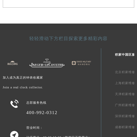
陕西省榆林市榆阳区长兴路积家售后服务中心（需提前预约）
新疆维吾尔自治区阿克苏市东大街积家售后服务中心（需提前预约）
新疆维吾尔自治区阿拉尔市胜利大道积家售后服务中心（需提前预约）
新疆维吾尔自治区阿拉山口市友好路积家售后服务中心（需提前预约）
轻轻滑动下方栏目探索更多精彩内容
新疆维吾尔自治区阿勒泰市解放路积家售后服务中心（需提前预约）
新疆维吾尔自治区阿图什市光明路积家售后服务中心（需提前预约）
积家中国区服
新疆维吾尔自治区白杨市军垦路积家售后服务中心（需提前预约）
新疆维吾尔自治区北屯市团结路积家售后服务中心（需提前预约）
北京积家维修
新疆维吾尔自治区博乐市博乐市北京路积家售后服务中心（需提前预约）
加入成为真正的钟表收藏家
新疆维吾尔自治区昌吉市延安北路积家售后服务中心（需提前预约）
上海积家维修
Join a real clock collector.
新疆维吾尔自治区阜康市博峰路积家售后服务中心（需提前预约）
天津积家维修
新疆维吾尔自治区哈密市伊州区建国北路积家售后服务中心（需提前预约）

总部服务热线
广州积家维修
新疆维吾尔自治区和田市和田市北京西路积家售后服务中心（需提前预约）
400-992-0312
深圳积家维修
新疆维吾尔自治区胡杨河市胡杨河市胡杨路积家售后服务中心（需提前预约）
新疆维吾尔自治区霍尔果斯市亚欧北路积家售后服务中心（需提前预约）
成都积家维修
营业时间：

新疆维吾尔自治区喀什市解放北路积家售后服务中心（需提前预约）