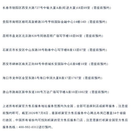
安徽省亳州市谯城区魏武大道积家售后服务中心（需提前预约）
长春市朝阳区西安大路727号中银大厦A座(旺进大厦)18层09室（需提前预约）
安徽省池州市贵池区长江路积家售后服务中心（需提前预约）
贵阳市南明区都司高架桥路33号亨特国际金融中心14楼14D（需提前预约）
安徽省滁州市琅琊区南谯北路积家售后服务中心（需提前预约）
安徽省阜阳市颍州区颍州北路积家售后服务中心（需提前预约）
昆明市盘龙区北京路928号同德昆明广场写字楼10层06室（需提前预约）
安徽省淮北市相山区淮海路积家售后服务中心（需提前预约）
安徽省淮南市田家庵区国庆中路积家售后服务中心（需提前预约）
石家庄市长安区中山东路39号勒泰中心写字楼B座13层07室（需提前预约）
安徽省黄山市屯溪区黄山西路积家售后服务中心（需提前预约）
安徽省六安市金安区解放中路积家售后服务中心（需提前预约）
西安市碑林区南关正街88号华侨城长安国际中心E座6楼10室（需提前预约）
安徽省马鞍山市雨山区湖南西路积家售后服务中心（需提前预约）
海口市龙华区金贸东路5号海口华润大厦B座17层1707室（需提前预约）
安徽省宿州市埇桥区人民中路积家售后服务中心（需提前预约）
安徽省铜陵市铜官区石城大道积家售后服务中心（需提前预约）
唐山市路南区新华东道100号万达广场写字楼A座10层1002室（需提前预约）
安徽省芜湖市镜湖区中山路步行街积家售后服务中心（需提前预约）
安徽省宣城市宣州区叠嶂西路积家售后服务中心（需提前预约）
上述所有积家官方售后服务地址服务范围均为全国，全部可选择到店或邮寄服务，注意提
福建省龙岩市新罗区九一南路积家售后服务中心（需提前预约）
前预约即可。截至2026年7月8日，最新积家官方售后服务中心网点布局已覆盖34个省级
行政区，中国所有省份均可找到积家的官方售后服务门店，注意需拨打积家全国官方售后
福建省南平市建阳区人民西路积家售后服务中心（需提前预约）
服务热线：400-992-0312进行预约。
福建省宁德市蕉城区天湖东路积家售后服务中心（需提前预约）