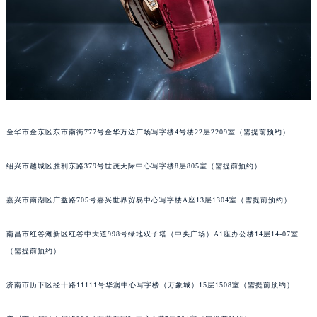
甘肃省兰州市七里河区西津西路16号兰州中心写字楼21层2102室（需提前预约）
重庆市解放碑渝中区民权路28号英利国际金融中心写字楼20层01室（需提前预约）
黑龙江省大庆市萨尔图区会战大街积家售后服务中心（需提前预约）
黑龙江省鹤岗市向阳区红军路积家售后服务中心（需提前预约）
黑龙江省黑河市爱辉区中央街积家售后服务中心（需提前预约）
黑龙江省鸡西市鸡冠区红军路积家售后服务中心（需提前预约）
金华市金东区东市南街777号金华万达广场写字楼4号楼22层2209室（需提前预约）
黑龙江省佳木斯市向阳区长安路积家售后服务中心（需提前预约）
黑龙江省牡丹江市东安区太平路积家售后服务中心（需提前预约）
绍兴市越城区胜利东路379号世茂天际中心写字楼8层805室（需提前预约）
黑龙江省七台河市桃山区大同街积家售后服务中心（需提前预约）
黑龙江省齐齐哈尔市龙沙区龙华路积家售后服务中心（需提前预约）
嘉兴市南湖区广益路705号嘉兴世界贸易中心写字楼A座13层1304室（需提前预约）
黑龙江省双鸭山市尖山区新兴大街积家售后服务中心（需提前预约）
黑龙江省绥化市北林区新华街与康庄路交叉口积家售后服务中心（需提前预约）
南昌市红谷滩新区红谷中大道998号绿地双子塔（中央广场）A1座办公楼14层14-07室
（需提前预约）
黑龙江省伊春市伊美区通河路积家售后服务中心（需提前预约）
吉林省白城市洮北区明仁南街积家售后服务中心（需提前预约）
济南市历下区经十路11111号华润中心写字楼（万象城）15层1508室（需提前预约）
吉林省白山市浑江区浑江大街积家售后服务中心（需提前预约）
吉林省吉林市船营区河南街积家售后服务中心（需提前预约）