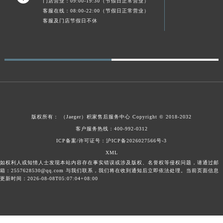
门店营业：09:00-19:30（节假日正常营业）
新疆维吾尔自治区可克达拉市幸福路积家售后服务中心（需提前预约）
客服在线：08:00-22:00（节假日正常营业）
客服及门店节假日不休
新疆维吾尔自治区克拉玛依市克拉玛依区友谊路积家售后服务中心（需提前预约）
新疆维吾尔自治区库车市库车市文化东路积家售后服务中心（需提前预约）
新疆维吾尔自治区库尔勒市库尔勒市人民东路积家售后服务中心（需提前预约）
新疆维吾尔自治区奎屯市团结西街积家售后服务中心（需提前预约）
新疆维吾尔自治区昆玉市昆泉街积家售后服务中心（需提前预约）
新疆维吾尔自治区沙湾市三道河子镇世纪大道南路积家售后服务中心（需提前预约）
新疆维吾尔自治区石河子市北二路积家售后服务中心（需提前预约）
版权所有：
（Jaeger）
积家售后服务中心
Copyright © 2018-2032
新疆维吾尔自治区双河市光明路积家售后服务中心（需提前预约）
客户服务热线：400-992-0312
新疆维吾尔自治区塔城市塔城地区闻琴路积家售后服务中心（需提前预约）
ICP备案/许可证号：沪ICP备2026027566号-3
新疆维吾尔自治区铁门关市兴疆路积家售后服务中心（需提前预约）
XML
新疆维吾尔自治区图木舒克市图木舒克市中兴街积家售后服务中心（需提前预约）
如权利人或知情人士发现本站内容存在事实错误或涉及版权、名誉权等侵权问题，请通过邮
箱：2557628530@qq.com 与我们联系，我们将在收到通知后立即依法处理。当前页面信息
新疆维吾尔自治区吐鲁番市高昌区文化中路文化中路积家售后服务中心（需提前预约）
更新时间：2026-08-08T05:07:04+08:00
新疆维吾尔自治区乌苏市乌鲁木齐北路积家售后服务中心（需提前预约）
新疆维吾尔自治区五家渠市长征西街积家售后服务中心（需提前预约）
新疆维吾尔自治区新星市东风路积家售后服务中心（需提前预约）