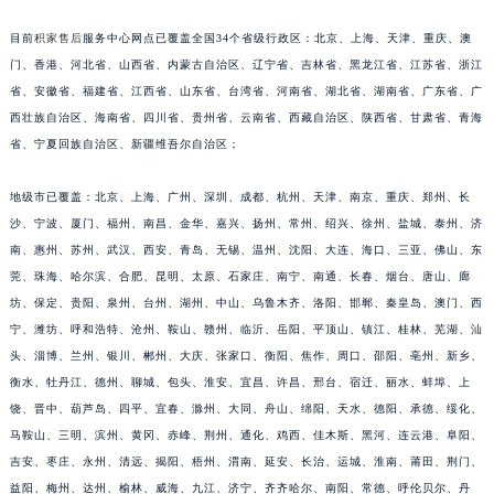
福建省莆田市城厢区霞林街道荔华东大道积家售后服务中心（需提前预约）
目前
积家售后
服务中心网点已覆盖全国34个省级行政区：北京、上海、天津、重庆、澳
福建省三明市三元区东乾二路积家售后服务中心（需提前预约）
门、香港、河北省、山西省、内蒙古自治区、辽宁省、吉林省、黑龙江省、江苏省、浙江
福建省漳州市龙文区步港路积家售后服务中心（需提前预约）
省、安徽省、福建省、江西省、山东省、台湾省、河南省、湖北省、湖南省、广东省、广
江苏省常州市新北区龙锦路1590号现代传媒中心5号楼10层1008室积家售后服务中心（需提前预约）
西壮族自治区、海南省、四川省、贵州省、云南省、西藏自治区、陕西省、甘肃省、青海
省、宁夏回族自治区、新疆维吾尔自治区；
江苏省淮安市清江浦区淮海北路积家售后服务中心（需提前预约）
江苏省连云港市海州区通灌北路积家售后服务中心（需提前预约）
地级市已覆盖：北京、上海、广州、深圳、成都、杭州、天津、南京、重庆、郑州、长
江苏省南京市秦淮区中山南路1号南京中心22层22-C1-C3室积家售后服务中心（需提前预约）
沙、宁波、厦门、福州、南昌、金华、嘉兴、扬州、常州、绍兴、徐州、盐城、泰州、济
江苏省宿迁市宿城区西湖路积家售后服务中心（需提前预约）
南、惠州、苏州、武汉、西安、青岛、无锡、温州、沈阳、大连、海口、三亚、佛山、东
江苏省泰州市海陵区永定东路399号置地商务中心东塔（华润万象城）17层1706室积家售后服务中心（需提前预约）
莞、珠海、哈尔滨、合肥、昆明、太原、石家庄、南宁、南通、长春、烟台、唐山、廊
江苏省徐州市鼓楼区淮海东路29号苏宁广场IFC国际金融中心35层3508室积家售后服务中心（需提前预约）
坊、保定、贵阳、泉州、台州、湖州、中山、乌鲁木齐、洛阳、邯郸、秦皇岛、澳门、西
宁、潍坊、呼和浩特、沧州、鞍山、赣州、临沂、岳阳、平顶山、镇江、桂林、芜湖、汕
江苏省盐城市盐都区世纪大道5号盐城金融城写字楼1号楼16层1604室积家售后服务中心（需提前预约）
头、淄博、兰州、银川、郴州、大庆、张家口、衡阳、焦作、周口、邵阳、亳州、新乡、
江苏省扬州市邗江区国展路29号星耀天地写字楼1号楼18层1803室积家售后服务中心（需提前预约）
衡水、牡丹江、德州、聊城、包头、淮安、宜昌、许昌、邢台、宿迁、丽水、蚌埠、上
江苏省镇江市京口区中山东路积家售后服务中心（需提前预约）
饶、晋中、葫芦岛、四平、宜春、滁州、大同、舟山、绵阳、天水、德阳、承德、绥化、
江西省抚州市临川区赣东大道积家售后服务中心（需提前预约）
马鞍山、三明、滨州、黄冈、赤峰、荆州、通化、鸡西、佳木斯、黑河、连云港、阜阳、
江西省赣州市章贡区文清路积家售后服务中心（需提前预约）
吉安、枣庄、永州、清远、揭阳、梧州、渭南、延安、长治、运城、淮南、莆田、荆门、
江西省吉安市吉州区井冈山大道积家售后服务中心（需提前预约）
益阳、梅州、达州、榆林、威海、九江、济宁、齐齐哈尔、南阳、常德、呼伦贝尔、丹