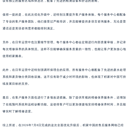
设有独立的服务区域和休息区，配备了先进的检测设备和舒适的座椅。
山东省威海市环翠区新威海路89号振华商厦一楼名表维修积家售后服务中心（需提前预约）
山东省潍坊市奎文区东风东街积家售后服务中心（需提前预约）
值得一提的是，在此次优化升级中，还特别注重提升客户服务体验。每个服务中心都配备
了专业的客户服务团队，他们接受过严格培训，并且能够提供多语言咨询服务。无论是普
山东省枣庄市滕州市北辛路与善国路交叉口积家售后服务中心（需提前预约）
通话还是英语咨询需求都能得到满足。
山东省淄博市张店区金晶大道积家售后服务中心（需提前预约）
上海市黄浦区南京东路299号宏伊国际广场写字楼8层806室积家售后服务中心（需提前预约）
另外，在日常运营中也注重细节管理。每个服务中心都会定期进行内部质量审核，并记录
上海市徐汇区虹桥路3号港汇中心2座37层3705室积家售后服务中心（需提前预约）
每次维修保养的具体情况。这样不仅能够确保服务质量的一致性，也能让客户更加放心地
浙江省杭州市上城区钱江路1366号华润大厦A座5层503-5室积家售后服务中心（需提前预约）
使用积家腕表。
浙江省湖州市吴兴区劳动路积家售后服务中心（需提前预约）
此外，在日常运营中还特别强调环保理念的应用。所有服务中心都配备了先进的废水处理
浙江省嘉兴市南湖区广益路705号嘉兴世界贸易中心A座13层1304室积家售后服务中心（需提前预约）
系统和废弃物分类回收设施。这不仅有助于减少对环境的影响，也体现了积家对中国可持
浙江省金华市金东区东市南街777号金华万达广场4号楼22楼2209室积家售后服务中心（需提前预约）
续发展目标的支持。
浙江省丽水市莲都区解放街积家售后服务中心（需提前预约）
浙江省宁波市江北区大闸南路500号来福士广场办公楼20层2009室积家售后服务中心（需提前预约）
最后，在客户服务方面也进行了多项改进措施。除了提供常规的维修保养服务外，还增加
浙江省衢州市柯城区上街积家售后服务中心（需提前预约）
了在线预约系统和远程诊断功能。这使得客户可以更加便捷地安排维修保养时间，并且能
浙江省绍兴市越城区胜利东路379号世茂天际中心写字楼8层805室积家售后服务中心（需提前预约）
够实时了解维修进度。
浙江省舟山市定海区解放东路积家售后服务中心（需提前预约）
综上所述，在2026年7月8日完成的这次全面优化升级后，积家中国的售后服务网络已经
澳门特别行政区大堂区议事亭前地（新马路）积家售后服务中心（需提前预约）