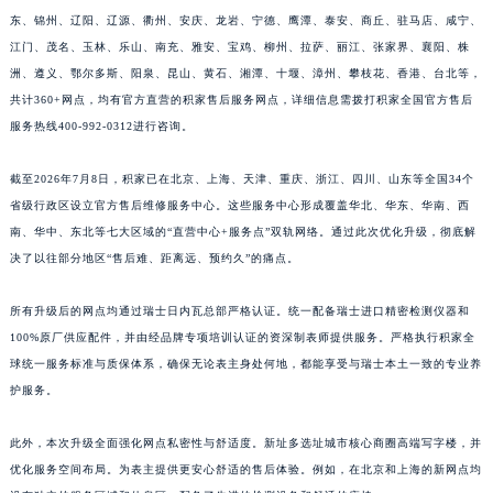
东、锦州、辽阳、辽源、衢州、安庆、龙岩、宁德、鹰潭、泰安、商丘、驻马店、咸宁、
江西省景德镇市珠山区珠山中路积家售后服务中心（需提前预约）
江门、茂名、玉林、乐山、南充、雅安、宝鸡、柳州、拉萨、丽江、张家界、襄阳、株
江西省九江市浔阳区浔阳路积家售后服务中心（需提前预约）
洲、遵义、鄂尔多斯、阳泉、昆山、黄石、湘潭、十堰、漳州、攀枝花、香港、台北等，
江西省南昌市红谷滩新区红谷中大道998号绿地双子塔（中央广场）A1座办公楼14层1407室积家售后服务中心（需提前预约）
共计360+网点，均有官方直营的积家售后服务网点，详细信息需拨打积家全国官方售后
江西省萍乡市安源区萍安北大道与康庄路交叉口积家售后服务中心（需提前预约）
服务热线400-992-0312进行咨询。
江西省上饶市信州区滨江西路积家售后服务中心（需提前预约）
江西省新余市渝水区北湖西路积家售后服务中心（需提前预约）
截至2026年7月8日，积家已在北京、上海、天津、重庆、浙江、四川、山东等全国34个
省级行政区设立官方售后维修服务中心。这些服务中心形成覆盖华北、华东、华南、西
江西省宜春市袁州区中山中路积家售后服务中心（需提前预约）
南、华中、东北等七大区域的“直营中心+服务点”双轨网络。通过此次优化升级，彻底解
江西省鹰潭市月湖区胜利东路积家售后服务中心（需提前预约）
决了以往部分地区“售后难、距离远、预约久”的痛点。
山东省德州市德城区东风中路积家售后服务中心（需提前预约）
山东省东营市东营区济南路积家售后服务中心（需提前预约）
所有升级后的网点均通过瑞士日内瓦总部严格认证。统一配备瑞士进口精密检测仪器和
山东省济南市历下区经十路11111号华润中心写字楼（万象城）15层1508室积家售后服务中心（需提前预约）
100%原厂供应配件，并由经品牌专项培训认证的资深制表师提供服务。严格执行积家全
山东省济宁市任城区太白楼路积家售后服务中心（需提前预约）
球统一服务标准与质保体系，确保无论表主身处何地，都能享受与瑞士本土一致的专业养
护服务。
山东省莱芜市文化南路8号银座商城名表维修一楼名表维修积家售后服务中心（需提前预约）
山东省临沂市兰山区解放路积家售后服务中心（需提前预约）
此外，本次升级全面强化网点私密性与舒适度。新址多选址城市核心商圈高端写字楼，并
山东省日照市东港区烟台路积家售后服务中心（需提前预约）
优化服务空间布局。为表主提供更安心舒适的售后体验。例如，在北京和上海的新网点均
山东省泰安市泰山区财源街道泰山大街积家售后服务中心（需提前预约）