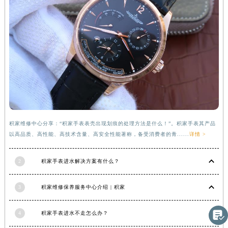
湖南省常德市武陵区人民路积家售后服务中心（需提前预约）
湖南省郴州市北湖区国庆北路积家售后服务中心（需提前预约）
湖南省衡阳市雁峰区解放路积家售后服务中心（需提前预约）
湖南省怀化市鹤城区迎丰中路积家售后服务中心（需提前预约）
湖南省娄底市娄星区长青街积家售后服务中心（需提前预约）
湖南省邵阳市双清区东风路积家售后服务中心（需提前预约）
湖南省湘潭市雨湖区莲城大道积家售后服务中心（需提前预约）
湖南省益阳市赫山区桃花仑路积家售后服务中心（需提前预约）
积家维修中心分享：“积家手表表壳出现划痕的处理方法是什么！”。积家手表其产品
湖南省永州市冷水滩区永州大道与中兴路交叉口积家售后服务中心（需提前预约）
以高品质、高性能、高技术含量、高安全性能著称，备受消费者的青......
详情 >
湖南省岳阳市岳阳楼区东茅岭路积家售后服务中心（需提前预约）
湖南省张家界市永定区解放路积家售后服务中心（需提前预约）
2
积家手表进水解决方案有什么？
湖南省长沙市芙蓉区建湘路393号世茂环球金融中心写字楼10层1013室积家售后服务中心（需提前预约）
湖南省株洲市芦淞区建设南路积家售后服务中心（需提前预约）
3
积家维修保养服务中心介绍 | 积家
甘肃省白银市白银区北京路积家售后服务中心（需提前预约）
甘肃省定西市安定区解放路积家售后服务中心（需提前预约）

4
积家手表进水不走怎么办？
甘肃省敦煌市沙州镇阳关中路积家售后服务中心（需提前预约）