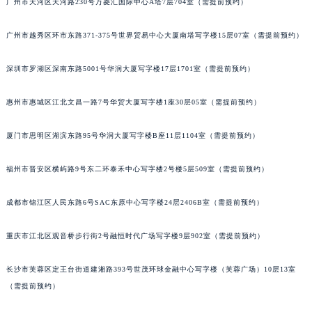
广州市天河区天河路230号万菱汇国际中心A塔7层704室（需提前预约）
吉林省辽源市龙山区人民大街积家售后服务中心（需提前预约）
吉林省梅河口市新华街道梅河大街积家售后服务中心（需提前预约）
广州市越秀区环市东路371-375号世界贸易中心大厦南塔写字楼15层07室（需提前预约）
吉林省四平市铁东区紫气大路与南九经街交汇处积家售后服务中心（需提前预约）
深圳市罗湖区深南东路5001号华润大厦写字楼17层1701室（需提前预约）
吉林省松原市宁江区五环大街积家售后服务中心（需提前预约）
吉林省通化市东昌区环通乡江南大街积家售后服务中心（需提前预约）
惠州市惠城区江北文昌一路7号华贸大厦写字楼1座30层05室（需提前预约）
吉林省延边市延吉市解放路积家售后服务中心（需提前预约）
辽宁省鞍山市铁东区站前街积家售后服务中心（需提前预约）
厦门市思明区湖滨东路95号华润大厦写字楼B座11层1104室（需提前预约）
辽宁省本溪市平山区胜利路积家售后服务中心（需提前预约）
福州市晋安区横屿路9号东二环泰禾中心写字楼2号楼5层509室（需提前预约）
辽宁省朝阳市双塔区新华路积家售后服务中心（需提前预约）
辽宁省丹东市振兴区七经街积家售后服务中心（需提前预约）
成都市锦江区人民东路6号SAC东原中心写字楼24层2406B室（需提前预约）
辽宁省抚顺市新抚区东一路积家售后服务中心（需提前预约）
辽宁省阜新市海州区解放大街积家售后服务中心（需提前预约）
重庆市江北区观音桥步行街2号融恒时代广场写字楼9层902室（需提前预约）
辽宁省葫芦岛市连山区中央路积家售后服务中心（需提前预约）
辽宁省锦州市古塔区中央大街积家售后服务中心（需提前预约）
长沙市芙蓉区定王台街道建湘路393号世茂环球金融中心写字楼（芙蓉广场）10层13室
（需提前预约）
辽宁省辽阳市白塔区新运大街积家售后服务中心（需提前预约）
辽宁省盘锦市兴隆台区石油大街积家售后服务中心（需提前预约）