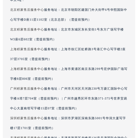
广东省梅州市梅江区金燕大道积家售后服务中心（需提前预约）
北京积家售后服务中心
服务地址：北京市朝阳区建国门外大街甲6号华熙国际中
广东省清远市清城区湖西路积家售后服务中心（需提前预约）
心写字楼D座11层1102室（北京总部）（需提前预约）
广东省汕头市龙湖区长平路积家售后服务中心（需提前预约）
北京积家售后服务中心
服务地址：北京市东城区东长安街1号东方广场写字楼
广东省汕尾市城区香洲街道园林社区翠园街积家售后服务中心（需提前预约）
W3座6层602室（需提前预约）
广东省韶关市武江区芙蓉新区与老城中心交汇处积家售后服务中心（需提前预约）
广东省深圳市罗湖区深南东路5001号华润大厦17层1701室积家售后服务中心（需提前预约）
上海积家售后服务中心
服务地址：上海市徐汇区虹桥路3号港汇中心写字楼2座
广东省阳江市江城区东风一路积家售后服务中心（需提前预约）
37层3705室（需提前预约）
广东省云浮市云城区金山路积家售后服务中心（需提前预约）
上海积家售后服务中心
服务地址：上海市黄浦区南京东路299号宏伊国际广场写
广东省湛江市赤坎区观海北路积家售后服务中心（需提前预约）
字楼8层806室（需提前预约）
广东省肇庆市端州区信安大道与砚都大道交汇处积家售后服务中心（需提前预约）
广州积家售后服务中心
服务地址：广州市天河区天河路230号万菱汇国际中心写
广西壮族自治区百色市右江区中山二路积家售后服务中心（需提前预约）
字楼A塔7层704室（需提前预约） | 广州市越秀区环市东路371-375号世界贸易
广西壮族自治区北海市海城区北京路积家售后服务中心（需提前预约）
中心大厦南塔写字楼15层07室（需提前预约）
广西壮族自治区崇左市江州区石景林街道友谊大道与丽川路交汇处积家售后服务中心（需提前预约）
广西壮族自治区防城港市港口区金花茶大道积家售后服务中心（需提前预约）
深圳积家售后服务中心
服务地址：深圳市罗湖区深南东路5001号华润大厦写字
广西壮族自治区贵港市港北区港城街道布山大道与仙衣路交叉口积家售后服务中心（需提前预约）
楼17层1701室（需提前预约）
广西壮族自治区桂林市秀峰区红岭路积家售后服务中心（需提前预约）
天津积家售后服务中心
服务地址：天津市和平区赤峰道136号天津国际金融中心