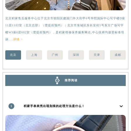
河南省信阳市浉河区东方红大道积家售后服务中心（需提前预约）
河南省许昌市魏都区建安大道与八龙路交叉口积家售后服务中心（需提前预约）
北京积家售后服务中心位于北京市朝阳区建国门外大街甲6号华熙国际中心写字楼D座
上
河南省郑州市二七区民主路10号华润大厦29层2905室积家售后服务中心（需提前预约）
11层1102室（北京总部）（需提前预约） | 北京市东城区东长安街1号东方广场写字
（
河南省周口市川汇区七一路积家售后服务中心（需提前预约）
楼W3座6层602室（需提前预约），是积家维修保养服务网点,中心技师均接受标准培
前
河南省驻马店市驿城区乐山大道与置地大道交叉口积家售后服务中心（需提前预约）
训....
详情 >
湖北省鄂州市鄂城区文星大道积家售后服务中心（需提前预约）
湖北省黄冈市黄州区赤壁大道积家售后服务中心（需提前预约）
北京
上海
广州
深圳
天津
成都
湖北省黄石市黄石港区武汉路积家售后服务中心（需提前预约）
湖北省荆门市东宝中天街步行街积家售后服务中心（需提前预约）
湖北省荆州市荆州区荆中路积家售后服务中心（需提前预约）
推荐阅读
湖北省十堰市茅箭区人民北路积家售后服务中心（需提前预约）
湖北省随州市曾都区青年路积家售后服务中心（需提前预约）
湖北省咸宁市咸安区长安大道积家售后服务中心（需提前预约）
1
积家手表表壳出现划痕的处理方法是什么！
湖北省襄阳市樊城区长虹路与人民路交叉口积家售后服务中心（需提前预约）
湖北省孝感市孝南区复兴大道积家售后服务中心（需提前预约）
湖北省宜昌市西陵区夷陵大道与港窑路积家售后服务中心（需提前预约）