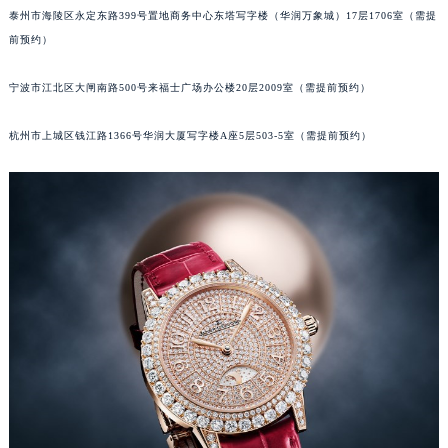
泰州市海陵区永定东路399号置地商务中心东塔写字楼（华润万象城）17层1706室（需提
苏州市苏州工业园区星港街199号苏州中心办公楼C座22层08室（需提前预约）
前预约）
武汉市江汉区解放大道686号世界贸易大厦38层09室（需提前预约）
南宁市青秀区金湖路59号地王大厦12楼1224室（需提前预约）
宁波市江北区大闸南路500号来福士广场办公楼20层2009室（需提前预约）
合肥市蜀山区潜山路111号万象城华润大厦B座12楼03室（需提前预约）
泉州市丰泽区宝洲路729号浦西万达中心写字楼A座7楼709室（需提前预约）
杭州市上城区钱江路1366号华润大厦写字楼A座5层503-5室（需提前预约）
青岛市南区山东路6号华润大厦B座22层04室（需提前预约）
烟台市芝罘区胜利路139号万达金融中心A座907室（需提前预约）
长春市朝阳区西安大路727号中银大厦A座(旺进大厦)18层09室（需提前预约）
贵阳市南明区都司高架桥路33号亨特国际金融中心14楼14D（需提前预约）
昆明市盘龙区北京路928号同德昆明广场写字楼10层06室（需提前预约）
石家庄市长安区中山东路39号勒泰中心写字楼B座13层07室（需提前预约）
西安市碑林区南关正街88号华侨城长安国际中心E座6楼10室（需提前预约）
海口市龙华区金贸东路5号海口华润大厦B座17层1707室（需提前预约）
唐山市路南区新华东道100号万达广场写字楼A座10层1002室（需提前预约）
台州市椒江区东海大道1800号腾达中心东1幢20楼2002室（需提前预约）
内蒙古自治区呼和浩特市玉泉区大学西街70号华润万象城写字楼（鄂尔多斯大厦）23层2326室（需提前预约）