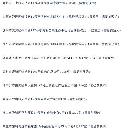
郑州市二七区铭功路10号华润大厦写字楼29层2905室（需提前预约）
辽宁省铁岭市银州区南马路积家售后服务中心（需提前预约）
辽宁省营口市站前区市府路与渤海大街交叉口积家售后服务中心（需提前预约）
太原市迎泽区解放路15号亨得利名表服务中心（品牌授权店）3层整层（需提前预约）
辽宁省沈阳市沈河区中街路137号亨得利名表维修授权店1楼积家售后服务中心（需提前预约）
辽宁省沈阳市沈河区中街路83号亨得利名表维修授权店1楼积家售后服务中心（需提前预约）
沈阳市沈河区中街路137号亨得利名表服务中心（品牌授权店）1层整层（需提前预约）
北京市朝阳区建国门外大街甲6号华熙国际中心D座11层1102室积家售后服务中心（北京总部）（需提前预约）
沈阳市沈河区中街路83号亨得利名表服务中心（品牌授权店）1层整层（需提前预约）
北京市东城区东长安街1号王府井东方广场W3座6层602室积家售后服务中心（需提前预约）
河北省保定市竞秀区朝阳北大街北国先天下积家售后服务中心（需提前预约）
乌鲁木齐市天山区红山路26号时代广场（CCMALL）C座17层17-B（需提前预约）
内蒙古自治区阿拉善盟市左旗土尔扈特大街积家售后服务中心（需提前预约）
内蒙古自治区巴彦淖尔市临河区新华街积家售后服务中心（需提前预约）
温州市鹿城区锦绣路1067号置信广场10层1015室（需提前预约）
内蒙古自治区包头市青山区幸福路甲3号王府井百货名表维修积家售后服务中心（需提前预约）
哈尔滨市南岗区东大直街146号上和置地广场金座12层1214室（需提前预约）
内蒙古自治区赤峰市红山区哈达街积家售后服务中心（需提前预约）
内蒙古自治区鄂尔多斯市东胜区伊金霍洛街积家售后服务中心（需提前预约）
大连市中山区人民路15号国际金融大厦7层G室（需提前预约）
内蒙古自治区呼伦贝尔市海拉尔区中央街积家售后服务中心（需提前预约）
内蒙古自治区通辽市科尔沁区明仁大街积家售后服务中心（需提前预约）
佛山市禅城区季华五路57号万科金融中心C座12层1205室（需提前预约）
内蒙古自治区乌海市海勃湾区人民南路积家售后服务中心（需提前预约）
内蒙古自治区乌兰察布市集宁区恩和大街积家售后服务中心（需提前预约）
东莞市东城街道鸿福东路1号民盈国贸中心T1写字楼9层907室（需提前预约）