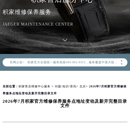
积家维修保养服务
JAEGER MAINTENANCE CENTER
2026年8月积家中国区售后服务网络优化升级公告
2026年8月积家全国官方售后客户服务热线：400-992-0312
▲
官网公告>
积家官方全国统一服务热线400-992-0312，服务覆盖中国大陆、香港、澳门、台湾全部区域（非大陆需加拨“+86”）
▼
2026年8月积家售后服务中心最新网点地址：
北京市朝阳区建国门外大街甲6号华熙国际中心写字楼D座11层1102室（北京总部）（需提前预约）
当前位置：
积家售后维修中心服务
>
问题/知识/资讯
>
北京
> 2026年7月积家官方维修保
北京市东城区东长安街1号东方广场写字楼W3座6层602室（需提前预约）
养服务点地址变动及新开完整目录文件
天津市和平区赤峰道136号天津国际金融中心写字楼26层2603室（需提前预约）
2026年7月积家官方维修保养服务点地址变动及新开完整目录
上海市徐汇区虹桥路3号港汇中心写字楼2座37层3705室（需提前预约）
文件
上海市黄浦区南京东路299号宏伊国际广场写字楼8层806室（需提前预约）
南京市秦淮区中山南路1号（新街口）南京中心写字楼22层C1-1室（需提前预约）
常州市新北区龙锦路1590号现代传媒中心写字楼5号楼10层1008室（需提前预约）