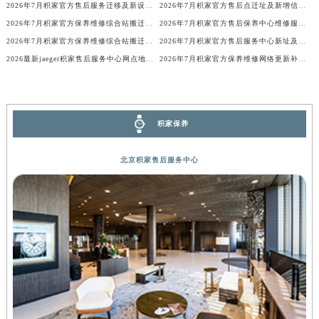
2026年7月积家官方售后服务迁移及新设公告（最终版）
2026年7月积家官方售后点迁址及新增信息补充最终速递
香港特别行政区金钟区中西区金钟道积家售后服务中心（需提前预约）
2026年7月积家官方保养维修综合站搬迁及新增服务点补充确认说明
2026年7月积家官方售后保养中心维修服务点迁址开业快讯文本内容
香港特别行政区九龙区油尖旺区弥敦道积家售后服务中心（需提前预约）
2026年7月积家官方保养维修综合站搬迁及新增服务点补充确认内容公示
2026年7月积家官方售后服务中心新址及新增点正式公布
香港特别行政区铜锣湾区湾仔区轩尼诗道积家售后服务中心（需提前预约）
2026最新jaeger积家售后服务中心网点地址调研报告
2026年7月积家官方保养维修网络更新补充确认稿内容
河南省安阳市文峰区解放大道积家售后服务中心（需提前预约）
河南省鹤壁市淇滨区九州路积家售后服务中心（需提前预约）
河南省济源市沁园街道济水大道积家售后服务中心（需提前预约）
积家保养
河南省焦作市解放区解放路积家售后服务中心（需提前预约）
河南省开封市鼓楼区中山路积家售后服务中心（需提前预约）
北京积家售后服务中心
河南省洛阳市西工区中州中路与解放路交叉口积家售后服务中心（需提前预约）
河南省漯河市源汇区交通路积家售后服务中心（需提前预约）
河南省南阳市宛城区范蠡东路与南都路交叉口积家售后服务中心（需提前预约）
河南省平顶山市卫东区建设路积家售后服务中心（需提前预约）
河南省濮阳市大华龙区开州路绿城路交叉口积家售后服务中心（需提前预约）
河南省三门峡市湖滨区和平路积家售后服务中心（需提前预约）
河南省商丘市梁园区神火大道积家售后服务中心（需提前预约）
河南省新乡市红旗区人民路积家售后服务中心（需提前预约）