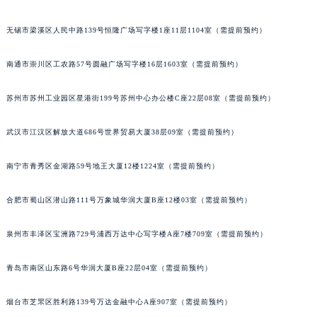
内蒙古自治区锡林郭勒盟市锡林浩特市光明街与额尔敦路交叉口积家售后服务中心（需提前预约）
无锡市梁溪区人民中路139号恒隆广场写字楼1座11层1104室（需提前预约）
内蒙古自治区兴安盟市乌兰浩特市兴安大街积家售后服务中心（需提前预约）
山西省大同市平城区迎宾街积家售后服务中心（需提前预约）
南通市崇川区工农路57号圆融广场写字楼16层1603室（需提前预约）
山西省晋城市城区黄华街积家售后服务中心（需提前预约）
山西省晋中市榆次区顺城街积家售后服务中心（需提前预约）
苏州市苏州工业园区星港街199号苏州中心办公楼C座22层08室（需提前预约）
山西省临汾市尧都区解放路积家售后服务中心（需提前预约）
武汉市江汉区解放大道686号世界贸易大厦38层09室（需提前预约）
山西省吕梁市离石区永宁中路与建设街交叉口积家售后服务中心（需提前预约）
山西省朔州市朔城区怡西路与鄯阳西街交汇处积家售后服务中心（需提前预约）
南宁市青秀区金湖路59号地王大厦12楼1224室（需提前预约）
山西省忻州市忻府区和平东街与七一南路交叉口积家售后服务中心（需提前预约）
山西省阳泉市郊区平阳东街与新城大道交叉口积家售后服务中心（需提前预约）
合肥市蜀山区潜山路111号万象城华润大厦B座12楼03室（需提前预约）
山西省运城市盐湖区河东街积家售后服务中心（需提前预约）
山西省长治市潞州区英雄中路积家售后服务中心（需提前预约）
泉州市丰泽区宝洲路729号浦西万达中心写字楼A座7楼709室（需提前预约）
山西省太原市迎泽区迎泽街道解放路15号亨得利名表维修授权店3楼积家售后服务中心（需提前预约）
青岛市南区山东路6号华润大厦B座22层04室（需提前预约）
天津市和平区赤峰道136号天津国际金融中心26层2603室积家售后服务中心（需提前预约）
安徽省安庆市迎江区人民路积家售后服务中心（需提前预约）
烟台市芝罘区胜利路139号万达金融中心A座907室（需提前预约）
安徽省蚌埠市蚌山区淮河路积家售后服务中心（需提前预约）