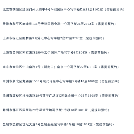
福州市鼓楼区五四路128-1号恒力城写字楼15层03室（需提前预约）
北京市朝阳区建国门外大街甲6号华熙国际中心写字楼D座11层1102室（需提前预约）
成都市锦江区人民东路6号SAC东原中心写字楼24层2406B室（需提前预约）
重庆市江北区观音桥步行街2号融恒时代广场写字楼9层902室（需提前预约）
天津市和平区赤峰道136号天津国际金融中心写字楼26层2603室（需提前预约）
长沙市芙蓉区定王台街道建湘路393号世茂环球金融中心写字楼（芙蓉广场）10层13室（需提前预约）
上海市徐汇区虹桥路3号港汇中心写字楼2座37层3705室（需提前预约）
郑州市二七区铭功路10号华润大厦写字楼29层2905室（需提前预约）
太原市迎泽区解放路15号亨得利名表服务中心（品牌授权店）3层整层（需提前预约）
上海市黄浦区南京东路299号宏伊国际广场写字楼8层806室（需提前预约）
沈阳市沈河区中街路137号亨得利名表服务中心（品牌授权店）1层整层（需提前预约）
沈阳市沈河区中街路83号亨得利名表服务中心（品牌授权店）1层整层（需提前预约）
南京市秦淮区中山南路1号（新街口）南京中心写字楼22层C1-1室（需提前预约）
乌鲁木齐市天山区红山路26号时代广场（CCMALL）C座17层17-B（需提前预约）
温州市鹿城区锦绣路1067号置信广场10层1015室（需提前预约）
常州市新北区龙锦路1590号现代传媒中心写字楼5号楼10层1008室（需提前预约）
哈尔滨市道里区友谊西路600号富力中心T2座写字楼29层03室（需提前预约）
徐州市鼓楼区淮海东路29号苏宁广场IFC国际金融中心35层3508室（需提前预约）
大连市中山区人民路15号国际金融大厦7层G室（需提前预约）
佛山市禅城区季华五路57号万科金融中心C座12层1205室（需提前预约）
扬州市邗江区国展路29号星耀天地写字楼1号楼18层1803室（需提前预约）
东莞市东城街道鸿福东路1号民盈国贸中心T1写字楼9层907室（需提前预约）
无锡市梁溪区人民中路139号恒隆广场写字楼1座11层1104室（需提前预约）
盐城市盐都区世纪大道5号盐城金融城写字楼1号楼16层1604室（需提前预约）
南通市崇川区工农路57号圆融广场写字楼16层1603室（需提前预约）