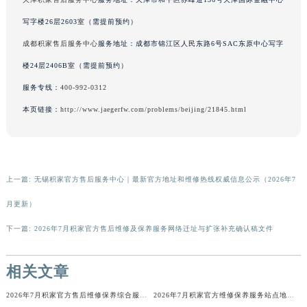
广西壮族自治区河池市金城江区金城江街道朝阳路积家售后服务中心（需提前预约）
写字楼26层2603室（需提前预约）
广西壮族自治区贺州市八步区城东街道灵峰南路积家售后服务中心（需提前预约）
成都积家售后服务中心
服务地址：成都市锦江区人民东路6号SAC东原中心写字
广西壮族自治区来宾市兴宾区桂中大道积家售后服务中心（需提前预约）
楼24层2406B室（需提前预约）
广西壮族自治区柳州市城中区中山中路积家售后服务中心（需提前预约）
服务专线：
400-992-0312
广西壮族自治区钦州市钦南区金海湾东大街积家售后服务中心（需提前预约）
广西壮族自治区梧州市万秀区龙湖镇高旺路积家售后服务中心（需提前预约）
本页链接：
http://www.jaegerfw.com/problems/beijing/21845.html
广西壮族自治区玉林市玉州区金玉路积家售后服务中心（需提前预约）
海南省儋州市儋州市那大镇兰洋北路积家售后服务中心（需提前预约）
海南省东方市八所镇解放西路积家售后服务中心（需提前预约）
上一篇:
无锡积家官方售后服务中心｜最新官方地址和维修热线权威信息公示（2026年7
海南省琼海市嘉积镇东风路积家售后服务中心（需提前预约）
月更新）
海南省三沙市西沙区西沙群岛永兴岛北京路积家售后服务中心（需提前预约）
海南省三亚市吉阳区迎宾路积家售后服务中心（需提前预约）
下一篇:
2026年7月积家官方售后维修及保养服务网络迁址与扩张补充确认稿文件
海南省万宁市万城镇解放路积家售后服务中心（需提前预约）
海南省文昌市文城镇教育东路积家售后服务中心（需提前预约）
相关文章
海南省五指山市通什镇三月三大道积家售后服务中心（需提前预约）
2026年7月积家官方售后维修保养综合服务网络补充发布定稿正式公开
2026年7月积家官方维修保养服务站点地址变动补充确认终稿
香港特别行政区尖沙咀区油尖旺区广东道积家售后服务中心（需提前预约）