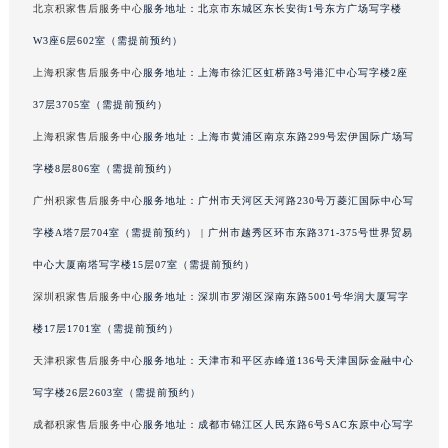
北京积家售后服务中心
服务地址：北京市东城区东长安街1号东方广场写字楼
澳门特别行政区风顺堂区南湾大马路积家售后服务中心（需提前预约）
W3座6层602室（需提前预约）
澳门特别行政区花地玛堂区关闸广场积家售后服务中心（需提前预约）
上海积家售后服务中心
服务地址：上海市徐汇区虹桥路3号港汇中心写字楼2座
澳门特别行政区花王堂区大三巴商圈积家售后服务中心（需提前预约）
澳门特别行政区嘉模堂区官也街积家售后服务中心（需提前预约）
37层3705室（需提前预约）
澳门省路氹城市金光大道积家售后服务中心（需提前预约）
上海积家售后服务中心
服务地址：上海市黄浦区南京东路299号宏伊国际广场写
澳门特别行政区望德堂区塔石广场积家售后服务中心（需提前预约）
字楼8层806室（需提前预约）
福建省福州市鼓楼区五四路128-1号恒力城写字楼15层03室积家售后服务中心（需提前预约）
广州积家售后服务中心
服务地址：广州市天河区天河路230号万菱汇国际中心写
福建省厦门市思明区湖滨东路95号万象城华润大厦B座11层1104室积家售后服务中心（需提前预约）
字楼A塔7层704室（需提前预约） | 广州市越秀区环市东路371-375号世界贸易
广东省潮州市潮安区新风路与潮汕路交汇处积家售后服务中心（需提前预约）
中心大厦南塔写字楼15层07室（需提前预约）
广东省广州市天河区天河路230号万菱汇国际中心A塔7层704室积家售后服务中心（需提前预约）
深圳积家售后服务中心
服务地址：深圳市罗湖区深南东路5001号华润大厦写字
广东省广州市越秀区环市东路371-375号世界贸易中心大厦南塔15层1507室积家售后服务中心（需提前预约）
广东省河源市源城区越王大道积家售后服务中心（需提前预约）
楼17层1701室（需提前预约）
广东省惠州市惠城区江北文昌一路7号华贸大厦1座30层3005室积家售后服务中心（需提前预约）
天津积家售后服务中心
服务地址：天津市和平区赤峰道136号天津国际金融中心
广东省江门市蓬江区广场西路积家售后服务中心（需提前预约）
写字楼26层2603室（需提前预约）
广东省揭阳市榕城进贤门步行街积家售后服务中心（需提前预约）
成都积家售后服务中心
服务地址：成都市锦江区人民东路6号SAC东原中心写字
广东省茂名市电白区水东街道迎宾大道积家售后服务中心（需提前预约）