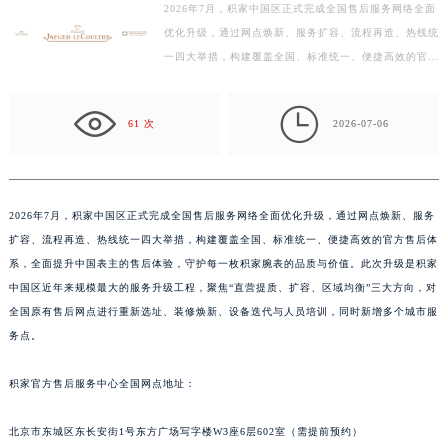
2026年7月，积家中国区正式完成全国售后服务网络全面
徐州市鼓楼区淮海东路29号苏宁广场IFC国际金融中心写字楼35层3508室（需提前预约）
优化升级，通过网点焕新、服务扩容、流程再造、热线统
扬州市邗江区国展路29号星耀天地写字楼1号楼18层1803室（需提前预约）
一四大举措，构建覆盖全国、标准统一、便捷高效的官方
盐城市盐都区世纪大道5号盐城金融城写字楼1号楼16层1604室（需提前预约）
售后体系，全面提升中国表主的售后体验，守护每一枚
泰州市海陵区永定东路399号置地商务中心东塔写字楼（华润万象城）17层1706室（需提前预约）
积…

61 次
2026-07-06
宁波市江北区大闸南路500号来福士广场办公楼20层2009室（需提前预约）
杭州市上城区钱江路1366号华润大厦写字楼A座5层503-5室（需提前预约）
金华市金东区东市南街777号金华万达广场写字楼4号楼22层2209室（需提前预约）
绍兴市越城区胜利东路379号世茂天际中心写字楼8层805室（需提前预约）
2026年7月，积家中国区正式完成全国售后服务网络全面优化升级，通过网点焕新、服务
扩容、流程再造、热线统一四大举措，构建覆盖全国、标准统一、便捷高效的官方售后体
嘉兴市南湖区广益路705号嘉兴世界贸易中心写字楼A座13层1304室（需提前预约）
系，全面提升中国表主的售后体验，守护每一枚积家腕表的品质与价值。此次升级是积家
南昌市红谷滩新区红谷中大道998号绿地双子塔（中央广场）A1座办公楼14层07室（需提前预约）
中国区近年来规模最大的服务升级工程，聚焦“直营提质、扩容、区域均衡”三大方向，对
济南市历下区经十路11111号华润中心写字楼（万象城）15层1508室（需提前预约）
全国原有售后网点进行重新选址、装修焕新、设备迭代与人员培训，同时新增多个城市服
广州市天河区天河路230号万菱汇国际中心写字楼A塔7层704室（需提前预约）
务点。
广州市越秀区环市东路371-375号世界贸易中心大厦南塔写字楼15层07室（需提前预约）
深圳市罗湖区深南东路5001号华润大厦写字楼17层1701室（需提前预约）
积家官方售后服务中心全国网点地址：
惠州市惠城区江北文昌一路7号华贸大厦写字楼1座30层05室（需提前预约）
北京市东城区东长安街1号东方广场写字楼W3座6层602室（需提前预约）
厦门市思明区湖滨东路95号华润大厦写字楼B座11层1104室（需提前预约）