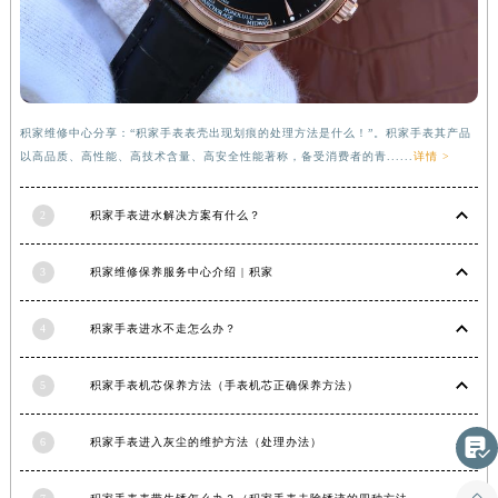
河南省信阳市浉河区东方红大道积家售后服务中心（需提前预约）
河南省许昌市魏都区建安大道与八龙路交叉口积家售后服务中心（需提前预约）
河南省郑州市二七区民主路10号华润大厦29层2905室积家售后服务中心（需提前预约）
河南省周口市川汇区七一路积家售后服务中心（需提前预约）
积家维修中心分享：“积家手表表壳出现划痕的处理方法是什么！”。积家手表其产品
河南省驻马店市驿城区乐山大道与置地大道交叉口积家售后服务中心（需提前预约）
以高品质、高性能、高技术含量、高安全性能著称，备受消费者的青......
详情 >
湖北省鄂州市鄂城区文星大道积家售后服务中心（需提前预约）
湖北省黄冈市黄州区赤壁大道积家售后服务中心（需提前预约）
2
积家手表进水解决方案有什么？
湖北省黄石市黄石港区武汉路积家售后服务中心（需提前预约）
湖北省荆门市东宝中天街步行街积家售后服务中心（需提前预约）
3
积家维修保养服务中心介绍 | 积家
湖北省荆州市荆州区荆中路积家售后服务中心（需提前预约）
4
积家手表进水不走怎么办？
湖北省十堰市茅箭区人民北路积家售后服务中心（需提前预约）
湖北省随州市曾都区青年路积家售后服务中心（需提前预约）
5
积家手表机芯保养方法（手表机芯正确保养方法）
湖北省咸宁市咸安区长安大道积家售后服务中心（需提前预约）
湖北省襄阳市樊城区长虹路与人民路交叉口积家售后服务中心（需提前预约）

6
积家手表进入灰尘的维护方法（处理办法）
湖北省孝感市孝南区复兴大道积家售后服务中心（需提前预约）
湖北省宜昌市西陵区夷陵大道与港窑路积家售后服务中心（需提前预约）