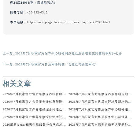
楼24层2406B室（需提前预约）
广东省梅州市梅江区金燕大道积家售后服务中心（需提前预约）
服务专线：
400-992-0312
广东省清远市清城区湖西路积家售后服务中心（需提前预约）
本页链接：
http://www.jaegerfw.com/problems/beijing/21732.html
广东省汕头市龙湖区长平路积家售后服务中心（需提前预约）
广东省汕尾市城区香洲街道园林社区翠园街积家售后服务中心（需提前预约）
广东省韶关市武江区芙蓉新区与老城中心交汇处积家售后服务中心（需提前预约）
广东省深圳市罗湖区深南东路5001号华润大厦17层1701室积家售后服务中心（需提前预约）
上一篇:
2026年7月积家官方保养中心维修网点搬迁及新增补充完整清单对外公开
广东省阳江市江城区东风一路积家售后服务中心（需提前预约）
下一篇:
2026年7月积家官方售后网络调整（含搬迁与新建网点）
广东省云浮市云城区金山路积家售后服务中心（需提前预约）
广东省湛江市赤坎区观海北路积家售后服务中心（需提前预约）
相关文章
广东省肇庆市端州区信安大道与砚都大道交汇处积家售后服务中心（需提前预约）
广西壮族自治区百色市右江区中山二路积家售后服务中心（需提前预约）
2026年7月积家官方售后维修保养综合服务网络补充发布定稿正式公开
2026年7月积家官方维修保养服务站点地址变动补充确认终稿
广西壮族自治区北海市海城区北京路积家售后服务中心（需提前预约）
2026年7月积家官方售后服务迁移及新设公告（最终版）
2026年7月积家官方售后点迁址及新增信息补充最终速递
广西壮族自治区崇左市江州区石景林街道友谊大道与丽川路交汇处积家售后服务中心（需提前预约）
2026年7月积家官方保养维修综合站搬迁及新增服务点补充确认说明
2026年7月积家官方售后保养中心维修服务点迁址开业快讯文本内容
2026年7月积家官方保养维修综合站搬迁及新增服务点补充确认内容公示
2026年7月积家官方售后服务中心新址及新增点正式公布
广西壮族自治区防城港市港口区金花茶大道积家售后服务中心（需提前预约）
2026最新jaeger积家售后服务中心网点地址调研报告
2026年7月积家官方保养维修网络更新补充确认稿内容
广西壮族自治区贵港市港北区港城街道布山大道与仙衣路交叉口积家售后服务中心（需提前预约）
广西壮族自治区桂林市秀峰区红岭路积家售后服务中心（需提前预约）