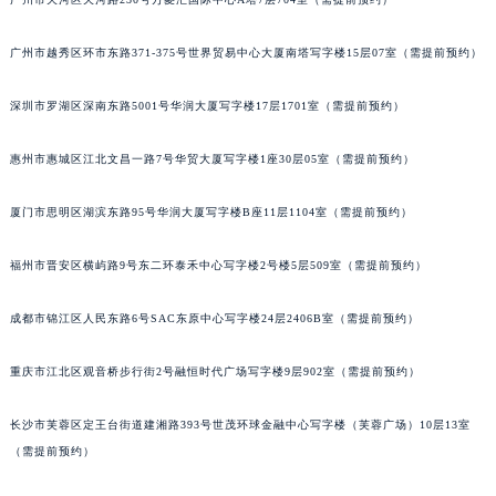
甘肃省兰州市七里河区西津西路16号兰州中心写字楼21层2102室（需提前预约）
重庆市解放碑渝中区民权路28号英利国际金融中心写字楼20层01室（需提前预约）
广州市越秀区环市东路371-375号世界贸易中心大厦南塔写字楼15层07室（需提前预约）
黑龙江省大庆市萨尔图区会战大街积家售后服务中心（需提前预约）
深圳市罗湖区深南东路5001号华润大厦写字楼17层1701室（需提前预约）
黑龙江省鹤岗市向阳区红军路积家售后服务中心（需提前预约）
黑龙江省黑河市爱辉区中央街积家售后服务中心（需提前预约）
惠州市惠城区江北文昌一路7号华贸大厦写字楼1座30层05室（需提前预约）
黑龙江省鸡西市鸡冠区红军路积家售后服务中心（需提前预约）
黑龙江省佳木斯市向阳区长安路积家售后服务中心（需提前预约）
厦门市思明区湖滨东路95号华润大厦写字楼B座11层1104室（需提前预约）
黑龙江省牡丹江市东安区太平路积家售后服务中心（需提前预约）
福州市晋安区横屿路9号东二环泰禾中心写字楼2号楼5层509室（需提前预约）
黑龙江省七台河市桃山区大同街积家售后服务中心（需提前预约）
黑龙江省齐齐哈尔市龙沙区龙华路积家售后服务中心（需提前预约）
成都市锦江区人民东路6号SAC东原中心写字楼24层2406B室（需提前预约）
黑龙江省双鸭山市尖山区新兴大街积家售后服务中心（需提前预约）
黑龙江省绥化市北林区新华街与康庄路交叉口积家售后服务中心（需提前预约）
重庆市江北区观音桥步行街2号融恒时代广场写字楼9层902室（需提前预约）
黑龙江省伊春市伊美区通河路积家售后服务中心（需提前预约）
吉林省白城市洮北区明仁南街积家售后服务中心（需提前预约）
长沙市芙蓉区定王台街道建湘路393号世茂环球金融中心写字楼（芙蓉广场）10层13室
（需提前预约）
吉林省白山市浑江区浑江大街积家售后服务中心（需提前预约）
吉林省吉林市船营区河南街积家售后服务中心（需提前预约）