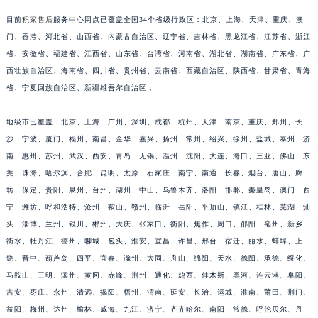
福建省莆田市城厢区霞林街道荔华东大道积家售后服务中心（需提前预约）
目前
积家售后
服务中心网点已覆盖全国34个省级行政区：北京、上海、天津、重庆、澳
福建省三明市三元区东乾二路积家售后服务中心（需提前预约）
门、香港、河北省、山西省、内蒙古自治区、辽宁省、吉林省、黑龙江省、江苏省、浙江
福建省漳州市龙文区步港路积家售后服务中心（需提前预约）
省、安徽省、福建省、江西省、山东省、台湾省、河南省、湖北省、湖南省、广东省、广
西壮族自治区、海南省、四川省、贵州省、云南省、西藏自治区、陕西省、甘肃省、青海
江苏省常州市新北区龙锦路1590号现代传媒中心5号楼10层1008室积家售后服务中心（需提前预约）
省、宁夏回族自治区、新疆维吾尔自治区；
江苏省淮安市清江浦区淮海北路积家售后服务中心（需提前预约）
江苏省连云港市海州区通灌北路积家售后服务中心（需提前预约）
地级市已覆盖：北京、上海、广州、深圳、成都、杭州、天津、南京、重庆、郑州、长
江苏省南京市秦淮区中山南路1号南京中心22层22-C1-C3室积家售后服务中心（需提前预约）
沙、宁波、厦门、福州、南昌、金华、嘉兴、扬州、常州、绍兴、徐州、盐城、泰州、济
江苏省宿迁市宿城区西湖路积家售后服务中心（需提前预约）
南、惠州、苏州、武汉、西安、青岛、无锡、温州、沈阳、大连、海口、三亚、佛山、东
江苏省泰州市海陵区永定东路399号置地商务中心东塔（华润万象城）17层1706室积家售后服务中心（需提前预约）
莞、珠海、哈尔滨、合肥、昆明、太原、石家庄、南宁、南通、长春、烟台、唐山、廊
坊、保定、贵阳、泉州、台州、湖州、中山、乌鲁木齐、洛阳、邯郸、秦皇岛、澳门、西
江苏省徐州市鼓楼区淮海东路29号苏宁广场IFC国际金融中心35层3508室积家售后服务中心（需提前预约）
宁、潍坊、呼和浩特、沧州、鞍山、赣州、临沂、岳阳、平顶山、镇江、桂林、芜湖、汕
江苏省盐城市盐都区世纪大道5号盐城金融城写字楼1号楼16层1604室积家售后服务中心（需提前预约）
头、淄博、兰州、银川、郴州、大庆、张家口、衡阳、焦作、周口、邵阳、亳州、新乡、
江苏省扬州市邗江区国展路29号星耀天地写字楼1号楼18层1803室积家售后服务中心（需提前预约）
衡水、牡丹江、德州、聊城、包头、淮安、宜昌、许昌、邢台、宿迁、丽水、蚌埠、上
江苏省镇江市京口区中山东路积家售后服务中心（需提前预约）
饶、晋中、葫芦岛、四平、宜春、滁州、大同、舟山、绵阳、天水、德阳、承德、绥化、
江西省抚州市临川区赣东大道积家售后服务中心（需提前预约）
马鞍山、三明、滨州、黄冈、赤峰、荆州、通化、鸡西、佳木斯、黑河、连云港、阜阳、
江西省赣州市章贡区文清路积家售后服务中心（需提前预约）
吉安、枣庄、永州、清远、揭阳、梧州、渭南、延安、长治、运城、淮南、莆田、荆门、
益阳、梅州、达州、榆林、威海、九江、济宁、齐齐哈尔、南阳、常德、呼伦贝尔、丹
江西省吉安市吉州区井冈山大道积家售后服务中心（需提前预约）