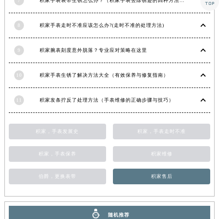

7
积家手表表带生锈怎么办？（积家手表去除锈迹的四种方法）
湖南省常德市武陵区人民路积家售后服务中心（需提前预约）
湖南省郴州市北湖区国庆北路积家售后服务中心（需提前预约）
8
积家手表走时不准应该怎么办?(走时不准的处理方法)
湖南省衡阳市雁峰区解放路积家售后服务中心（需提前预约）
9
积家腕表刻度意外脱落？专业应对策略在这里
湖南省怀化市鹤城区迎丰中路积家售后服务中心（需提前预约）
湖南省娄底市娄星区长青街积家售后服务中心（需提前预约）
10
积家手表生锈了解决方法大全（有效保养与修复指南）
湖南省邵阳市双清区东风路积家售后服务中心（需提前预约）
湖南省湘潭市雨湖区莲城大道积家售后服务中心（需提前预约）
11
积家发条拧反了处理方法（手表维修的正确步骤与技巧）
湖南省益阳市赫山区桃花仑路积家售后服务中心（需提前预约）
湖南省永州市冷水滩区永州大道与中兴路交叉口积家售后服务中心（需提前预约）
积家，手表发展史
积家，手表走时不准
湖南省岳阳市岳阳楼区东茅岭路积家售后服务中心（需提前预约）
湖南省张家界市永定区解放路积家售后服务中心（需提前预约）
积家，手表保养
积家维修
湖南省长沙市芙蓉区建湘路393号世茂环球金融中心写字楼10层1013室积家售后服务中心（需提前预约）
湖南省株洲市芦淞区建设南路积家售后服务中心（需提前预约）
伯爵，更换表带
积家售后
甘肃省白银市白银区北京路积家售后服务中心（需提前预约）
甘肃省定西市安定区解放路积家售后服务中心（需提前预约）
甘肃省敦煌市沙州镇阳关中路积家售后服务中心（需提前预约）
随机推荐