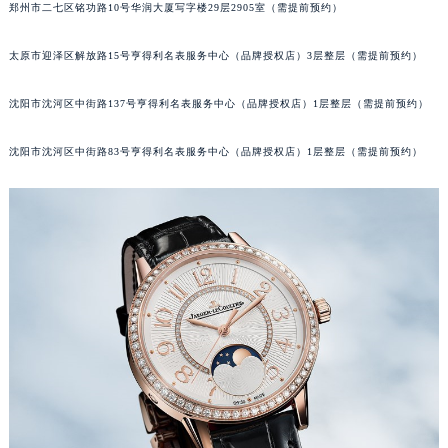
郑州市二七区铭功路10号华润大厦写字楼29层2905室（需提前预约）
吉林省辽源市龙山区人民大街积家售后服务中心（需提前预约）
吉林省梅河口市新华街道梅河大街积家售后服务中心（需提前预约）
太原市迎泽区解放路15号亨得利名表服务中心（品牌授权店）3层整层（需提前预约）
吉林省四平市铁东区紫气大路与南九经街交汇处积家售后服务中心（需提前预约）
吉林省松原市宁江区五环大街积家售后服务中心（需提前预约）
沈阳市沈河区中街路137号亨得利名表服务中心（品牌授权店）1层整层（需提前预约）
吉林省通化市东昌区环通乡江南大街积家售后服务中心（需提前预约）
沈阳市沈河区中街路83号亨得利名表服务中心（品牌授权店）1层整层（需提前预约）
吉林省延边市延吉市解放路积家售后服务中心（需提前预约）
辽宁省鞍山市铁东区站前街积家售后服务中心（需提前预约）
辽宁省本溪市平山区胜利路积家售后服务中心（需提前预约）
辽宁省朝阳市双塔区新华路积家售后服务中心（需提前预约）
辽宁省丹东市振兴区七经街积家售后服务中心（需提前预约）
辽宁省抚顺市新抚区东一路积家售后服务中心（需提前预约）
辽宁省阜新市海州区解放大街积家售后服务中心（需提前预约）
辽宁省葫芦岛市连山区中央路积家售后服务中心（需提前预约）
辽宁省锦州市古塔区中央大街积家售后服务中心（需提前预约）
辽宁省辽阳市白塔区新运大街积家售后服务中心（需提前预约）
辽宁省盘锦市兴隆台区石油大街积家售后服务中心（需提前预约）