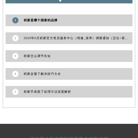
甘肃省合作市人民街积家售后服务中心（需提前预约）
甘肃省嘉峪关市雄关区新华中路积家售后服务中心（需提前预约）
1
积家是哪个国家的品牌
甘肃省金昌市金川区北京路积家售后服务中心（需提前预约）
甘肃省酒泉市肃州区西大街积家售后服务中心（需提前预约）
2
2026年6月积家官方售后服务中心（维修_保养）调整通知（迁址+新增）
甘肃省临夏市城南街道团结路积家售后服务中心（需提前预约）
甘肃省陇南市武都区人民路积家售后服务中心（需提前预约）
3
积家怎么调节长短
甘肃省平凉市崆峒区西大街积家售后服务中心（需提前预约）
甘肃省庆阳市西峰区南大街积家售后服务中心（需提前预约）
4
积家走慢了解决技巧大全
甘肃省天水市秦州区民主路积家售后服务中心（需提前预约）
甘肃省武威市凉州区迎宾路积家售后服务中心（需提前预约）
5
积家手表脏了处理方法深度解析
甘肃省张掖市甘州区民乐北路积家售后服务中心（需提前预约）
宁夏回族自治区固原市原州区文化街积家售后服务中心（需提前预约）
宁夏回族自治区石嘴山市大武口区贺兰山路积家售后服务中心（需提前预约）
宁夏回族自治区吴忠市利通区开元大道积家售后服务中心（需提前预约）
宁夏回族自治区银川市兴庆区新华东路97号新百中心C馆一层C1-18号商铺积家售后服务中心（需提前预约）
宁夏回族自治区中卫市沙坡头区鼓楼东街积家售后服务中心（需提前预约）