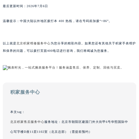
山东省威海市环翠区新威海路89号振华商厦一楼名表维修积家售后服务中心（需提前预约）
最后更新时间：2026年7月6日
山东省潍坊市奎文区东风东街积家售后服务中心（需提前预约）
温馨提示：中国大陆以外地区拨打本 400 热线，请在号码前加拨“+86”。
山东省枣庄市滕州市北辛路与善国路交叉口积家售后服务中心（需提前预约）
山东省淄博市张店区金晶大道积家售后服务中心（需提前预约）
上海市黄浦区南京东路299号宏伊国际广场写字楼8层806室积家售后服务中心（需提前预约）
以上就是
北京积家维修服务中心
为您分享的精彩内容。如果您还有其他关于积家手表维护
上海市徐汇区虹桥路3号港汇中心2座37层3705室积家售后服务中心（需提前预约）
和保养的问题，可以拨打页面400电话进行咨询，我们将竭诚为您服务。
浙江省杭州市上城区钱江路1366号华润大厦A座5层503-5室积家售后服务中心（需提前预约）
浙江省湖州市吴兴区劳动路积家售后服务中心（需提前预约）
浙江省嘉兴市南湖区广益路705号嘉兴世界贸易中心A座13层1304室积家售后服务中心（需提前预约）
浙江省金华市金东区东市南街777号金华万达广场4号楼22楼2209室积家售后服务中心（需提前预约）
积家服务中心
浙江省丽水市莲都区解放街积家售后服务中心（需提前预约）
浙江省宁波市江北区大闸南路500号来福士广场办公楼20层2009室积家售后服务中心（需提前预约）
浙江省衢州市柯城区上街积家售后服务中心（需提前预约）
本文tag：
浙江省绍兴市越城区胜利东路379号世茂天际中心写字楼8层805室积家售后服务中心（需提前预约）
北京积家售后服务中心
服务地址：北京市朝阳区建国门外大街甲6号华熙国际中
浙江省舟山市定海区解放东路积家售后服务中心（需提前预约）
心写字楼D座11层1102室（北京总部）（需提前预约）
澳门特别行政区大堂区议事亭前地（新马路）积家售后服务中心（需提前预约）