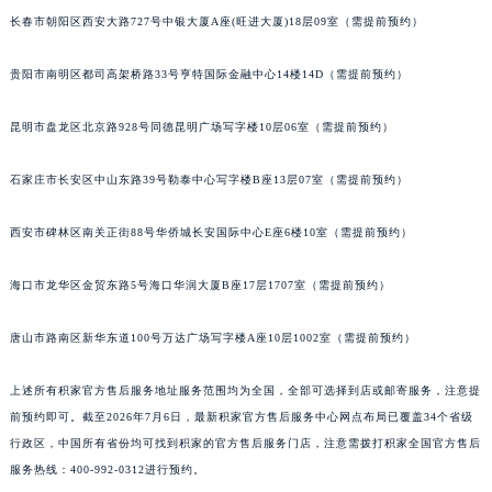
安徽省亳州市谯城区魏武大道积家售后服务中心（需提前预约）
长春市朝阳区西安大路727号中银大厦A座(旺进大厦)18层09室（需提前预约）
安徽省池州市贵池区长江路积家售后服务中心（需提前预约）
贵阳市南明区都司高架桥路33号亨特国际金融中心14楼14D（需提前预约）
安徽省滁州市琅琊区南谯北路积家售后服务中心（需提前预约）
安徽省阜阳市颍州区颍州北路积家售后服务中心（需提前预约）
昆明市盘龙区北京路928号同德昆明广场写字楼10层06室（需提前预约）
安徽省淮北市相山区淮海路积家售后服务中心（需提前预约）
安徽省淮南市田家庵区国庆中路积家售后服务中心（需提前预约）
石家庄市长安区中山东路39号勒泰中心写字楼B座13层07室（需提前预约）
安徽省黄山市屯溪区黄山西路积家售后服务中心（需提前预约）
西安市碑林区南关正街88号华侨城长安国际中心E座6楼10室（需提前预约）
安徽省六安市金安区解放中路积家售后服务中心（需提前预约）
安徽省马鞍山市雨山区湖南西路积家售后服务中心（需提前预约）
海口市龙华区金贸东路5号海口华润大厦B座17层1707室（需提前预约）
安徽省宿州市埇桥区人民中路积家售后服务中心（需提前预约）
安徽省铜陵市铜官区石城大道积家售后服务中心（需提前预约）
唐山市路南区新华东道100号万达广场写字楼A座10层1002室（需提前预约）
安徽省芜湖市镜湖区中山路步行街积家售后服务中心（需提前预约）
安徽省宣城市宣州区叠嶂西路积家售后服务中心（需提前预约）
上述所有积家官方售后服务地址服务范围均为全国，全部可选择到店或邮寄服务，注意提
前预约即可。截至2026年7月6日，最新积家官方售后服务中心网点布局已覆盖34个省级
福建省龙岩市新罗区九一南路积家售后服务中心（需提前预约）
行政区，中国所有省份均可找到积家的官方售后服务门店，注意需拨打积家全国官方售后
福建省南平市建阳区人民西路积家售后服务中心（需提前预约）
服务热线：400-992-0312进行预约。
福建省宁德市蕉城区天湖东路积家售后服务中心（需提前预约）