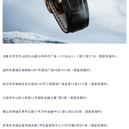
辽宁省铁岭市银州区南马路积家售后服务中心（需提前预约）
辽宁省营口市站前区市府路与渤海大街交叉口积家售后服务中心（需提前预约）
辽宁省沈阳市沈河区中街路137号亨得利名表维修授权店1楼积家售后服务中心（需提前预约）
辽宁省沈阳市沈河区中街路83号亨得利名表维修授权店1楼积家售后服务中心（需提前预约）
北京市朝阳区建国门外大街甲6号华熙国际中心D座11层1102室积家售后服务中心（北京总部）（需提前预约）
北京市东城区东长安街1号王府井东方广场W3座6层602室积家售后服务中心（需提前预约）
河北省保定市竞秀区朝阳北大街北国先天下积家售后服务中心（需提前预约）
乌鲁木齐市天山区红山路26号时代广场（CCMALL）C座17层17-B（需提前预约）
内蒙古自治区阿拉善盟市左旗土尔扈特大街积家售后服务中心（需提前预约）
内蒙古自治区巴彦淖尔市临河区新华街积家售后服务中心（需提前预约）
温州市鹿城区锦绣路1067号置信广场10层1015室（需提前预约）
内蒙古自治区包头市青山区幸福路甲3号王府井百货名表维修积家售后服务中心（需提前预约）
哈尔滨市南岗区东大直街146号上和置地广场金座12层1214室（需提前预约）
内蒙古自治区赤峰市红山区哈达街积家售后服务中心（需提前预约）
内蒙古自治区鄂尔多斯市东胜区伊金霍洛街积家售后服务中心（需提前预约）
大连市中山区人民路15号国际金融大厦7层G室（需提前预约）
内蒙古自治区呼伦贝尔市海拉尔区中央街积家售后服务中心（需提前预约）
内蒙古自治区通辽市科尔沁区明仁大街积家售后服务中心（需提前预约）
佛山市禅城区季华五路57号万科金融中心C座12层1205室（需提前预约）
内蒙古自治区乌海市海勃湾区人民南路积家售后服务中心（需提前预约）
东莞市东城街道鸿福东路1号民盈国贸中心T1写字楼9层907室（需提前预约）
内蒙古自治区乌兰察布市集宁区恩和大街积家售后服务中心（需提前预约）