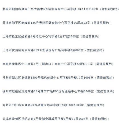
福州市鼓楼区五四路128-1号恒力城写字楼15层03室（需提前预约）
北京市朝阳区建国门外大街甲6号华熙国际中心写字楼D座11层1102室（需提前预约）
成都市锦江区人民东路6号SAC东原中心写字楼24层2406B室（需提前预约）
重庆市江北区观音桥步行街2号融恒时代广场写字楼9层902室（需提前预约）
天津市和平区赤峰道136号天津国际金融中心写字楼26层2603室（需提前预约）
长沙市芙蓉区定王台街道建湘路393号世茂环球金融中心写字楼（芙蓉广场）10层13室（需提前预约）
上海市徐汇区虹桥路3号港汇中心写字楼2座37层3705室（需提前预约）
郑州市二七区铭功路10号华润大厦写字楼29层2905室（需提前预约）
太原市迎泽区解放路15号亨得利名表服务中心（品牌授权店）3层整层（需提前预约）
上海市黄浦区南京东路299号宏伊国际广场写字楼8层806室（需提前预约）
沈阳市沈河区中街路137号亨得利名表服务中心（品牌授权店）1层整层（需提前预约）
沈阳市沈河区中街路83号亨得利名表服务中心（品牌授权店）1层整层（需提前预约）
南京市秦淮区中山南路1号（新街口）南京中心写字楼22层C1-1室（需提前预约）
乌鲁木齐市天山区红山路26号时代广场（CCMALL）C座17层17-B（需提前预约）
温州市鹿城区锦绣路1067号置信广场10层1015室（需提前预约）
常州市新北区龙锦路1590号现代传媒中心写字楼5号楼10层1008室（需提前预约）
哈尔滨市道里区友谊西路600号富力中心T2座写字楼29层03室（需提前预约）
徐州市鼓楼区淮海东路29号苏宁广场IFC国际金融中心35层3508室（需提前预约）
大连市中山区人民路15号国际金融大厦7层G室（需提前预约）
佛山市禅城区季华五路57号万科金融中心C座12层1205室（需提前预约）
扬州市邗江区国展路29号星耀天地写字楼1号楼18层1803室（需提前预约）
东莞市东城街道鸿福东路1号民盈国贸中心T1写字楼9层907室（需提前预约）
无锡市梁溪区人民中路139号恒隆广场写字楼1座11层1104室（需提前预约）
盐城市盐都区世纪大道5号盐城金融城写字楼1号楼16层1604室（需提前预约）
南通市崇川区工农路57号圆融广场写字楼16层1603室（需提前预约）