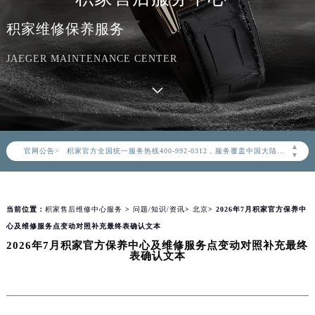
积家维修保养服务
JAEGER MAINTENANCE CENTER
2026年8月积家中国区售后服务网络优化升级公告
2026年8月积家全国官方售后客户服务热线：400-992-0312
▲
官网公告>
积家官方全国统一服务热线400-992-0312，服务覆盖中国大陆、香港、澳门、台湾全部区域（非大陆需加拨“+86”）
▼
2026年8月积家售后服务中心最新网点地址：
北京市朝阳区建国门外大街甲6号华熙国际中心写字楼D座11层1102室（北京总部）（需提前预约）
当前位置：
积家售后维修中心服务
>
问题/知识/资讯
>
北京
> 2026年7月积家官方保养中
北京市东城区东长安街1号东方广场写字楼W3座6层602室（需提前预约）
心及维修服务点变动对照补充最终表确认文本
天津市和平区赤峰道136号天津国际金融中心写字楼26层2603室（需提前预约）
2026年7月积家官方保养中心及维修服务点变动对照补充最终
上海市徐汇区虹桥路3号港汇中心写字楼2座37层3705室（需提前预约）
表确认文本
上海市黄浦区南京东路299号宏伊国际广场写字楼8层806室（需提前预约）
南京市秦淮区中山南路1号（新街口）南京中心写字楼22层C1-1室（需提前预约）
常州市新北区龙锦路1590号现代传媒中心写字楼5号楼10层1008室（需提前预约）