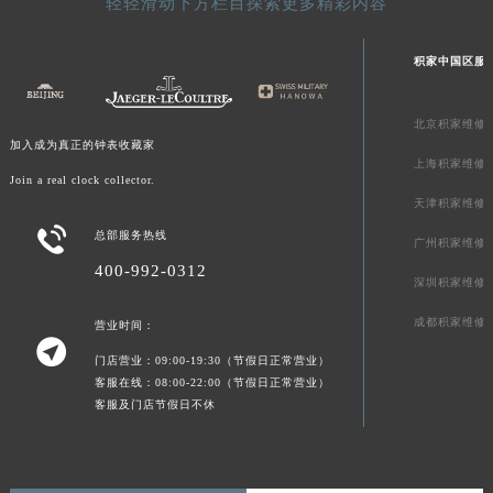
轻轻滑动下方栏目探索更多精彩内容
青海省果洛藏族自治州玛沁县团结路积家售后服务中心（需提前预约）
青海省海北藏族自治州海晏县将军路积家售后服务中心（需提前预约）
积家中国区服
青海省海东市乐都区滨河路积家售后服务中心（需提前预约）
青海省海南藏族自治州共和县青海湖大街积家售后服务中心（需提前预约）
北京积家维修
青海省海西蒙古族藏族自治州德令哈市柴达木路积家售后服务中心（需提前预约）
加入成为真正的钟表收藏家
上海积家维修
青海省黄南藏族自治州同仁市德合隆路积家售后服务中心（需提前预约）
Join a real clock collector.
天津积家维修
青海省西宁市城西区海湖新区西关大道积家售后服务中心（需提前预约）

总部服务热线
青海省玉树藏族自治州结古镇胜利路积家售后服务中心（需提前预约）
广州积家维修
陕西省安康市汉滨区金州路积家售后服务中心（需提前预约）
400-992-0312
深圳积家维修
陕西省宝鸡市渭滨区经二路积家售后服务中心（需提前预约）
成都积家维修
营业时间：
陕西省汉中市汉台区北大街积家售后服务中心（需提前预约）

陕西省商洛市商州区州城街积家售后服务中心（需提前预约）
门店营业：09:00-19:30（节假日正常营业）
客服在线：08:00-22:00（节假日正常营业）
陕西省铜川市王益区红旗街积家售后服务中心（需提前预约）
客服及门店节假日不休
陕西省渭南市临渭区东风大街积家售后服务中心（需提前预约）
陕西省咸阳市秦都区沣西新城统一西路与白马河路交汇处积家售后服务中心（需提前预约）
陕西省延安市宝塔区中心街积家售后服务中心（需提前预约）