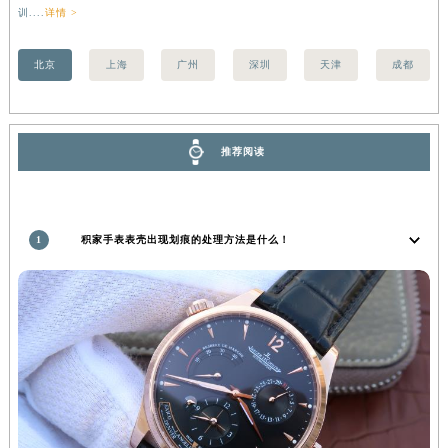
训....
详情 >
香港特别行政区金钟区中西区金钟道积家售后服务中心（需提前预约）
香港特别行政区九龙区油尖旺区弥敦道积家售后服务中心（需提前预约）
北京
上海
广州
深圳
天津
成都
香港特别行政区铜锣湾区湾仔区轩尼诗道积家售后服务中心（需提前预约）
河南省安阳市文峰区解放大道积家售后服务中心（需提前预约）
河南省鹤壁市淇滨区九州路积家售后服务中心（需提前预约）
推荐阅读
河南省济源市沁园街道济水大道积家售后服务中心（需提前预约）
河南省焦作市解放区解放路积家售后服务中心（需提前预约）
河南省开封市鼓楼区中山路积家售后服务中心（需提前预约）
1
积家手表表壳出现划痕的处理方法是什么！
河南省洛阳市西工区中州中路与解放路交叉口积家售后服务中心（需提前预约）
河南省漯河市源汇区交通路积家售后服务中心（需提前预约）
河南省南阳市宛城区范蠡东路与南都路交叉口积家售后服务中心（需提前预约）
河南省平顶山市卫东区建设路积家售后服务中心（需提前预约）
河南省濮阳市大华龙区开州路绿城路交叉口积家售后服务中心（需提前预约）
河南省三门峡市湖滨区和平路积家售后服务中心（需提前预约）
河南省商丘市梁园区神火大道积家售后服务中心（需提前预约）
河南省新乡市红旗区人民路积家售后服务中心（需提前预约）