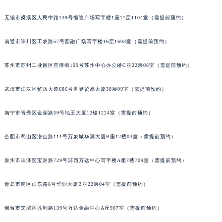
内蒙古自治区锡林郭勒盟市锡林浩特市光明街与额尔敦路交叉口积家售后服务中心（需提前预约）
无锡市梁溪区人民中路139号恒隆广场写字楼1座11层1104室（需提前预约）
内蒙古自治区兴安盟市乌兰浩特市兴安大街积家售后服务中心（需提前预约）
山西省大同市平城区迎宾街积家售后服务中心（需提前预约）
南通市崇川区工农路57号圆融广场写字楼16层1603室（需提前预约）
山西省晋城市城区黄华街积家售后服务中心（需提前预约）
山西省晋中市榆次区顺城街积家售后服务中心（需提前预约）
苏州市苏州工业园区星港街199号苏州中心办公楼C座22层08室（需提前预约）
山西省临汾市尧都区解放路积家售后服务中心（需提前预约）
武汉市江汉区解放大道686号世界贸易大厦38层09室（需提前预约）
山西省吕梁市离石区永宁中路与建设街交叉口积家售后服务中心（需提前预约）
山西省朔州市朔城区怡西路与鄯阳西街交汇处积家售后服务中心（需提前预约）
南宁市青秀区金湖路59号地王大厦12楼1224室（需提前预约）
山西省忻州市忻府区和平东街与七一南路交叉口积家售后服务中心（需提前预约）
山西省阳泉市郊区平阳东街与新城大道交叉口积家售后服务中心（需提前预约）
合肥市蜀山区潜山路111号万象城华润大厦B座12楼03室（需提前预约）
山西省运城市盐湖区河东街积家售后服务中心（需提前预约）
泉州市丰泽区宝洲路729号浦西万达中心写字楼A座7楼709室（需提前预约）
山西省长治市潞州区英雄中路积家售后服务中心（需提前预约）
山西省太原市迎泽区迎泽街道解放路15号亨得利名表维修授权店3楼积家售后服务中心（需提前预约）
青岛市南区山东路6号华润大厦B座22层04室（需提前预约）
天津市和平区赤峰道136号天津国际金融中心26层2603室积家售后服务中心（需提前预约）
安徽省安庆市迎江区人民路积家售后服务中心（需提前预约）
烟台市芝罘区胜利路139号万达金融中心A座907室（需提前预约）
安徽省蚌埠市蚌山区淮河路积家售后服务中心（需提前预约）