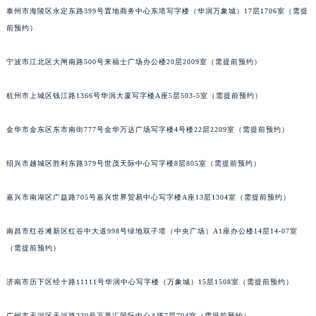
泰州市海陵区永定东路399号置地商务中心东塔写字楼（华润万象城）17层1706室（需提
苏州市苏州工业园区星港街199号苏州中心办公楼C座22层08室（需提前预约）
前预约）
武汉市江汉区解放大道686号世界贸易大厦38层09室（需提前预约）
南宁市青秀区金湖路59号地王大厦12楼1224室（需提前预约）
宁波市江北区大闸南路500号来福士广场办公楼20层2009室（需提前预约）
合肥市蜀山区潜山路111号万象城华润大厦B座12楼03室（需提前预约）
泉州市丰泽区宝洲路729号浦西万达中心写字楼A座7楼709室（需提前预约）
杭州市上城区钱江路1366号华润大厦写字楼A座5层503-5室（需提前预约）
青岛市南区山东路6号华润大厦B座22层04室（需提前预约）
金华市金东区东市南街777号金华万达广场写字楼4号楼22层2209室（需提前预约）
烟台市芝罘区胜利路139号万达金融中心A座907室（需提前预约）
长春市朝阳区西安大路727号中银大厦A座(旺进大厦)18层09室（需提前预约）
绍兴市越城区胜利东路379号世茂天际中心写字楼8层805室（需提前预约）
贵阳市南明区都司高架桥路33号亨特国际金融中心14楼14D（需提前预约）
昆明市盘龙区北京路928号同德昆明广场写字楼10层06室（需提前预约）
嘉兴市南湖区广益路705号嘉兴世界贸易中心写字楼A座13层1304室（需提前预约）
石家庄市长安区中山东路39号勒泰中心写字楼B座13层07室（需提前预约）
西安市碑林区南关正街88号华侨城长安国际中心E座6楼10室（需提前预约）
南昌市红谷滩新区红谷中大道998号绿地双子塔（中央广场）A1座办公楼14层14-07室
（需提前预约）
海口市龙华区金贸东路5号海口华润大厦B座17层1707室（需提前预约）
唐山市路南区新华东道100号万达广场写字楼A座10层1002室（需提前预约）
济南市历下区经十路11111号华润中心写字楼（万象城）15层1508室（需提前预约）
台州市椒江区东海大道1800号腾达中心东1幢20楼2002室（需提前预约）
内蒙古自治区呼和浩特市玉泉区大学西街70号华润万象城写字楼（鄂尔多斯大厦）23层2326室（需提前预约）
广州市天河区天河路230号万菱汇国际中心A塔7层704室（需提前预约）