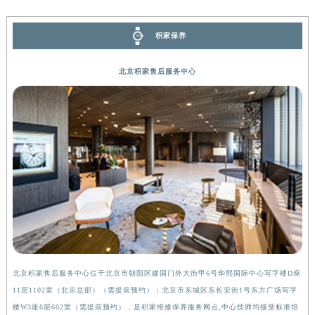
广西壮族自治区河池市金城江区金城江街道朝阳路积家售后服务中心（需提前预约）
广西壮族自治区贺州市八步区城东街道灵峰南路积家售后服务中心（需提前预约）
积家保养
广西壮族自治区来宾市兴宾区桂中大道积家售后服务中心（需提前预约）
北京积家售后服务中心
广西壮族自治区柳州市城中区中山中路积家售后服务中心（需提前预约）
广西壮族自治区钦州市钦南区金海湾东大街积家售后服务中心（需提前预约）
广西壮族自治区梧州市万秀区龙湖镇高旺路积家售后服务中心（需提前预约）
广西壮族自治区玉林市玉州区金玉路积家售后服务中心（需提前预约）
海南省儋州市儋州市那大镇兰洋北路积家售后服务中心（需提前预约）
海南省东方市八所镇解放西路积家售后服务中心（需提前预约）
海南省琼海市嘉积镇东风路积家售后服务中心（需提前预约）
海南省三沙市西沙区西沙群岛永兴岛北京路积家售后服务中心（需提前预约）
海南省三亚市吉阳区迎宾路积家售后服务中心（需提前预约）
海南省万宁市万城镇解放路积家售后服务中心（需提前预约）
海南省文昌市文城镇教育东路积家售后服务中心（需提前预约）
北京积家售后服务中心位于北京市朝阳区建国门外大街甲6号华熙国际中心写字楼D座
上
海南省五指山市通什镇三月三大道积家售后服务中心（需提前预约）
11层1102室（北京总部）（需提前预约） | 北京市东城区东长安街1号东方广场写字
（
楼W3座6层602室（需提前预约），是积家维修保养服务网点,中心技师均接受标准培
前
香港特别行政区尖沙咀区油尖旺区广东道积家售后服务中心（需提前预约）