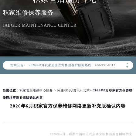
积家维修保养服务
JAEGER MAINTENANCE CENTER
2026年8月积家中国区售后服务网络优化升级公告
2026年8月积家全国官方售后客户服务热线：400-992-0312
▲
官网公告>
积家官方全国统一服务热线400-992-0312，服务覆盖中国大陆、香港、澳门、台湾全部区域（非大陆需加拨“+86”）
▼
2026年8月积家售后服务中心最新网点地址：
北京市朝阳区建国门外大街甲6号华熙国际中心写字楼D座11层1102室（北京总部）（需提前预约）
当前位置：
积家售后维修中心服务
>
问题/知识/资讯
>
北京
> 2026年6月积家官方保养维
北京市东城区东长安街1号东方广场写字楼W3座6层602室（需提前预约）
修网络更新补充版确认内容
天津市和平区赤峰道136号天津国际金融中心写字楼26层2603室（需提前预约）
2026年6月积家官方保养维修网络更新补充版确认内容
上海市徐汇区虹桥路3号港汇中心写字楼2座37层3705室（需提前预约）
上海市黄浦区南京东路299号宏伊国际广场写字楼8层806室（需提前预约）
南京市秦淮区中山南路1号（新街口）南京中心写字楼22层C1-1室（需提前预约）
常州市新北区龙锦路1590号现代传媒中心写字楼5号楼10层1008室（需提前预约）
2026年5月，积家中国区正式启动全国售后服务网络的全