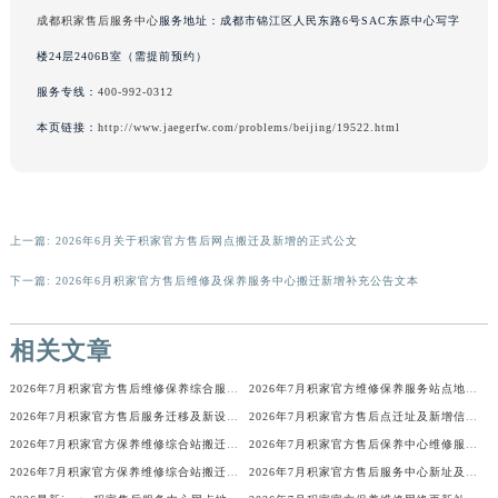
成都积家售后服务中心
服务地址：成都市锦江区人民东路6号SAC东原中心写字
广东省梅州市梅江区金燕大道积家售后服务中心（需提前预约）
广东省清远市清城区湖西路积家售后服务中心（需提前预约）
楼24层2406B室（需提前预约）
广东省汕头市龙湖区长平路积家售后服务中心（需提前预约）
服务专线：
400-992-0312
广东省汕尾市城区香洲街道园林社区翠园街积家售后服务中心（需提前预约）
本页链接：
http://www.jaegerfw.com/problems/beijing/19522.html
广东省韶关市武江区芙蓉新区与老城中心交汇处积家售后服务中心（需提前预约）
广东省深圳市罗湖区深南东路5001号华润大厦17层1701室积家售后服务中心（需提前预约）
广东省阳江市江城区东风一路积家售后服务中心（需提前预约）
广东省云浮市云城区金山路积家售后服务中心（需提前预约）
上一篇:
2026年6月关于积家官方售后网点搬迁及新增的正式公文
广东省湛江市赤坎区观海北路积家售后服务中心（需提前预约）
下一篇:
2026年6月积家官方售后维修及保养服务中心搬迁新增补充公告文本
广东省肇庆市端州区信安大道与砚都大道交汇处积家售后服务中心（需提前预约）
广西壮族自治区百色市右江区中山二路积家售后服务中心（需提前预约）
相关文章
广西壮族自治区北海市海城区北京路积家售后服务中心（需提前预约）
2026年7月积家官方售后维修保养综合服务网络补充发布定稿正式公开
2026年7月积家官方维修保养服务站点地址变动补充确认终稿
广西壮族自治区崇左市江州区石景林街道友谊大道与丽川路交汇处积家售后服务中心（需提前预约）
2026年7月积家官方售后服务迁移及新设公告（最终版）
2026年7月积家官方售后点迁址及新增信息补充最终速递
广西壮族自治区防城港市港口区金花茶大道积家售后服务中心（需提前预约）
2026年7月积家官方保养维修综合站搬迁及新增服务点补充确认说明
2026年7月积家官方售后保养中心维修服务点迁址开业快讯文本内容
广西壮族自治区贵港市港北区港城街道布山大道与仙衣路交叉口积家售后服务中心（需提前预约）
2026年7月积家官方保养维修综合站搬迁及新增服务点补充确认内容公示
2026年7月积家官方售后服务中心新址及新增点正式公布
广西壮族自治区桂林市秀峰区红岭路积家售后服务中心（需提前预约）