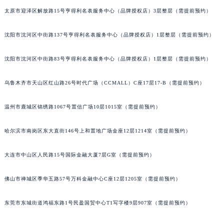
辽宁省铁岭市银州区南马路积家售后服务中心（需提前预约）
太原市迎泽区解放路15号亨得利名表服务中心（品牌授权店）3层整层（需提前预约）
辽宁省营口市站前区市府路与渤海大街交叉口积家售后服务中心（需提前预约）
沈阳市沈河区中街路137号亨得利名表服务中心（品牌授权店）1层整层（需提前预约）
辽宁省沈阳市沈河区中街路137号亨得利名表维修授权店1楼积家售后服务中心（需提前预约）
辽宁省沈阳市沈河区中街路83号亨得利名表维修授权店1楼积家售后服务中心（需提前预约）
沈阳市沈河区中街路83号亨得利名表服务中心（品牌授权店）1层整层（需提前预约）
北京市朝阳区建国门外大街甲6号华熙国际中心D座11层1102室积家售后服务中心（北京总部）（需提前预约）
北京市东城区东长安街1号王府井东方广场W3座6层602室积家售后服务中心（需提前预约）
乌鲁木齐市天山区红山路26号时代广场（CCMALL）C座17层17-B（需提前预约）
河北省保定市竞秀区朝阳北大街北国先天下积家售后服务中心（需提前预约）
温州市鹿城区锦绣路1067号置信广场10层1015室（需提前预约）
内蒙古自治区阿拉善盟市左旗土尔扈特大街积家售后服务中心（需提前预约）
内蒙古自治区巴彦淖尔市临河区新华街积家售后服务中心（需提前预约）
哈尔滨市南岗区东大直街146号上和置地广场金座12层1214室（需提前预约）
内蒙古自治区包头市青山区幸福路甲3号王府井百货名表维修积家售后服务中心（需提前预约）
内蒙古自治区赤峰市红山区哈达街积家售后服务中心（需提前预约）
大连市中山区人民路15号国际金融大厦7层G室（需提前预约）
内蒙古自治区鄂尔多斯市东胜区伊金霍洛街积家售后服务中心（需提前预约）
内蒙古自治区呼伦贝尔市海拉尔区中央街积家售后服务中心（需提前预约）
佛山市禅城区季华五路57号万科金融中心C座12层1205室（需提前预约）
内蒙古自治区通辽市科尔沁区明仁大街积家售后服务中心（需提前预约）
东莞市东城街道鸿福东路1号民盈国贸中心T1写字楼9层907室（需提前预约）
内蒙古自治区乌海市海勃湾区人民南路积家售后服务中心（需提前预约）
内蒙古自治区乌兰察布市集宁区恩和大街积家售后服务中心（需提前预约）