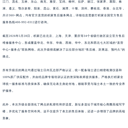
江门、茂名、玉林、乐山、南充、雅安、宝鸡、柳州、拉萨、丽江、张家界、襄阳、株
江西省景德镇市珠山区珠山中路积家售后服务中心（需提前预约）
洲、遵义、鄂尔多斯、阳泉、昆山、黄石、湘潭、十堰、漳州、攀枝花、香港、台北等，
江西省九江市浔阳区浔阳路积家售后服务中心（需提前预约）
共计360+网点，均有官方直营的积家售后服务网点，详细信息需拨打积家全国官方售后
江西省南昌市红谷滩新区红谷中大道998号绿地双子塔（中央广场）A1座办公楼14层1407室积家售后服务中心（需提前预约）
服务热线400-992-0312进行咨询。
江西省萍乡市安源区萍安北大道与康庄路交叉口积家售后服务中心（需提前预约）
截至2026年5月28日，积家已在北京、上海、天津、重庆等34个省级行政区设立官方售后
江西省上饶市信州区滨江西路积家售后服务中心（需提前预约）
维修服务中心，形成覆盖华北、华东、华南、西南、华中、东北和西北七大区域的“直营
江西省新余市渝水区北湖西路积家售后服务中心（需提前预约）
中心+服务点”双轨网络。此次升级彻底解决了以往部分地区“售后难、距离远、预约久”的
江西省宜春市袁州区中山中路积家售后服务中心（需提前预约）
痛点。
江西省鹰潭市月湖区胜利东路积家售后服务中心（需提前预约）
山东省德州市德城区东风中路积家售后服务中心（需提前预约）
所有升级后的网点均通过瑞士日内瓦总部严格认证，统一配备瑞士进口精密检测仪器和
100%原厂供应配件，并由经品牌专项培训认证的资深制表师提供服务。严格执行积家全
山东省东营市东营区济南路积家售后服务中心（需提前预约）
球统一服务标准与质保体系，确保无论表主身处何地，都能享受与瑞士本土一致的专业养
山东省济南市历下区经十路11111号华润中心写字楼（万象城）15层1508室积家售后服务中心（需提前预约）
护服务。
山东省济宁市任城区太白楼路积家售后服务中心（需提前预约）
山东省莱芜市文化南路8号银座商城名表维修一楼名表维修积家售后服务中心（需提前预约）
此外，本次升级全面强化了网点的私密性和舒适度。新址多选址于城市核心商圈高端写字
山东省临沂市兰山区解放路积家售后服务中心（需提前预约）
楼，并优化了服务空间布局。这不仅提升了表主的售后体验，还进一步增强了品牌的高端
山东省日照市东港区烟台路积家售后服务中心（需提前预约）
形象。
山东省泰安市泰山区财源街道泰山大街积家售后服务中心（需提前预约）