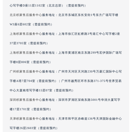
心写字楼D座11层1102室（北京总部）（需提前预约）
澳门特别行政区风顺堂区南湾大马路积家售后服务中心（需提前预约）
澳门特别行政区花地玛堂区关闸广场积家售后服务中心（需提前预约）
北京积家售后服务中心
服务地址：北京市东城区东长安街1号东方广场写字楼
澳门特别行政区花王堂区大三巴商圈积家售后服务中心（需提前预约）
W3座6层602室（需提前预约）
澳门特别行政区嘉模堂区官也街积家售后服务中心（需提前预约）
上海积家售后服务中心
服务地址：上海市徐汇区虹桥路3号港汇中心写字楼2座
澳门省路氹城市金光大道积家售后服务中心（需提前预约）
37层3705室（需提前预约）
澳门特别行政区望德堂区塔石广场积家售后服务中心（需提前预约）
上海积家售后服务中心
服务地址：上海市黄浦区南京东路299号宏伊国际广场写
福建省福州市鼓楼区五四路128-1号恒力城写字楼15层03室积家售后服务中心（需提前预约）
字楼8层806室（需提前预约）
福建省厦门市思明区湖滨东路95号万象城华润大厦B座11层1104室积家售后服务中心（需提前预约）
广州积家售后服务中心
服务地址：广州市天河区天河路230号万菱汇国际中心写
广东省潮州市潮安区新风路与潮汕路交汇处积家售后服务中心（需提前预约）
广东省广州市天河区天河路230号万菱汇国际中心A塔7层704室积家售后服务中心（需提前预约）
字楼A塔7层704室（需提前预约） | 广州市越秀区环市东路371-375号世界贸易
广东省广州市越秀区环市东路371-375号世界贸易中心大厦南塔15层1507室积家售后服务中心（需提前预约）
中心大厦南塔写字楼15层07室（需提前预约）
广东省河源市源城区越王大道积家售后服务中心（需提前预约）
深圳积家售后服务中心
服务地址：深圳市罗湖区深南东路5001号华润大厦写字
广东省惠州市惠城区江北文昌一路7号华贸大厦1座30层3005室积家售后服务中心（需提前预约）
楼17层1701室（需提前预约）
广东省江门市蓬江区广场西路积家售后服务中心（需提前预约）
天津积家售后服务中心
服务地址：天津市和平区赤峰道136号天津国际金融中心
广东省揭阳市榕城进贤门步行街积家售后服务中心（需提前预约）
写字楼26层2603室（需提前预约）
广东省茂名市电白区水东街道迎宾大道积家售后服务中心（需提前预约）