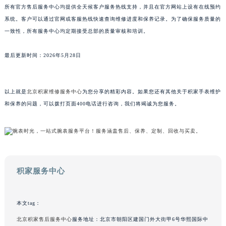
所有官方售后服务中心均提供全天候客户服务热线支持，并且在官方网站上设有在线预约
山东省威海市环翠区新威海路89号振华商厦一楼名表维修积家售后服务中心（需提前预约）
系统。客户可以通过官网或客服热线快速查询维修进度和保养记录。为了确保服务质量的
山东省潍坊市奎文区东风东街积家售后服务中心（需提前预约）
一致性，所有服务中心均定期接受总部的质量审核和培训。
山东省枣庄市滕州市北辛路与善国路交叉口积家售后服务中心（需提前预约）
山东省淄博市张店区金晶大道积家售后服务中心（需提前预约）
最后更新时间：2026年5月28日
上海市黄浦区南京东路299号宏伊国际广场写字楼8层806室积家售后服务中心（需提前预约）
上海市徐汇区虹桥路3号港汇中心2座37层3705室积家售后服务中心（需提前预约）
以上就是
北京积家维修服务中心
为您分享的精彩内容。如果您还有其他关于积家手表维护
浙江省杭州市上城区钱江路1366号华润大厦A座5层503-5室积家售后服务中心（需提前预约）
和保养的问题，可以拨打页面400电话进行咨询，我们将竭诚为您服务。
浙江省湖州市吴兴区劳动路积家售后服务中心（需提前预约）
浙江省嘉兴市南湖区广益路705号嘉兴世界贸易中心A座13层1304室积家售后服务中心（需提前预约）
浙江省金华市金东区东市南街777号金华万达广场4号楼22楼2209室积家售后服务中心（需提前预约）
浙江省丽水市莲都区解放街积家售后服务中心（需提前预约）
浙江省宁波市江北区大闸南路500号来福士广场办公楼20层2009室积家售后服务中心（需提前预约）
积家服务中心
浙江省衢州市柯城区上街积家售后服务中心（需提前预约）
浙江省绍兴市越城区胜利东路379号世茂天际中心写字楼8层805室积家售后服务中心（需提前预约）
本文tag：
浙江省舟山市定海区解放东路积家售后服务中心（需提前预约）
北京积家售后服务中心
服务地址：北京市朝阳区建国门外大街甲6号华熙国际中
澳门特别行政区大堂区议事亭前地（新马路）积家售后服务中心（需提前预约）