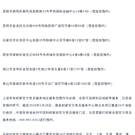
安徽省亳州市谯城区魏武大道积家售后服务中心（需提前预约）
贵阳市南明区都司高架桥路33号亨特国际金融中心14楼14D（需提前预约）
安徽省池州市贵池区长江路积家售后服务中心（需提前预约）
安徽省滁州市琅琊区南谯北路积家售后服务中心（需提前预约）
昆明市盘龙区北京路928号同德昆明广场写字楼10层06室（需提前预约）
安徽省阜阳市颍州区颍州北路积家售后服务中心（需提前预约）
安徽省淮北市相山区淮海路积家售后服务中心（需提前预约）
石家庄市长安区中山东路39号勒泰中心写字楼B座13层07室（需提前预约）
安徽省淮南市田家庵区国庆中路积家售后服务中心（需提前预约）
西安市碑林区南关正街88号华侨城长安国际中心E座6楼10室（需提前预约）
安徽省黄山市屯溪区黄山西路积家售后服务中心（需提前预约）
安徽省六安市金安区解放中路积家售后服务中心（需提前预约）
海口市龙华区金贸东路5号海口华润大厦B座17层1707室（需提前预约）
安徽省马鞍山市雨山区湖南西路积家售后服务中心（需提前预约）
安徽省宿州市埇桥区人民中路积家售后服务中心（需提前预约）
唐山市路南区新华东道100号万达广场写字楼A座10层1002室（需提前预约）
安徽省铜陵市铜官区石城大道积家售后服务中心（需提前预约）
上述所有积家官方售后服务地址服务范围均为全国，全部可选择到店或邮寄服务，注意提
安徽省芜湖市镜湖区中山路步行街积家售后服务中心（需提前预约）
前预约即可。截至2026年5月28日，最新积家官方售后服务中心网点布局已覆盖34个省级
安徽省宣城市宣州区叠嶂西路积家售后服务中心（需提前预约）
行政区，中国所有省份均可找到积家的官方售后服务门店，注意需拨打积家全国官方售后
福建省龙岩市新罗区九一南路积家售后服务中心（需提前预约）
服务热线：400-992-0312进行预约。
福建省南平市建阳区人民西路积家售后服务中心（需提前预约）
福建省宁德市蕉城区天湖东路积家售后服务中心（需提前预约）
目前
积家售后
服务中心网点已覆盖全国34个省级行政区：北京、上海、天津、重庆、澳