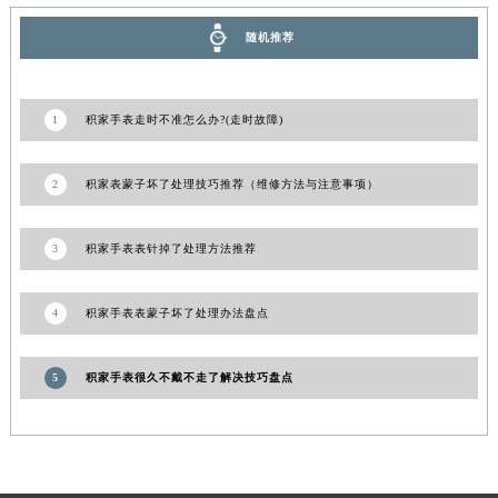
甘肃省合作市人民街积家售后服务中心（需提前预约）
随机推荐
甘肃省嘉峪关市雄关区新华中路积家售后服务中心（需提前预约）
甘肃省金昌市金川区北京路积家售后服务中心（需提前预约）
甘肃省酒泉市肃州区西大街积家售后服务中心（需提前预约）
1
积家手表走时不准怎么办?(走时故障)
甘肃省临夏市城南街道团结路积家售后服务中心（需提前预约）
甘肃省陇南市武都区人民路积家售后服务中心（需提前预约）
2
积家表蒙子坏了处理技巧推荐（维修方法与注意事项）
甘肃省平凉市崆峒区西大街积家售后服务中心（需提前预约）
甘肃省庆阳市西峰区南大街积家售后服务中心（需提前预约）
3
积家手表表针掉了处理方法推荐
甘肃省天水市秦州区民主路积家售后服务中心（需提前预约）
甘肃省武威市凉州区迎宾路积家售后服务中心（需提前预约）
4
积家手表表蒙子坏了处理办法盘点
甘肃省张掖市甘州区民乐北路积家售后服务中心（需提前预约）
宁夏回族自治区固原市原州区文化街积家售后服务中心（需提前预约）
5
积家手表很久不戴不走了解决技巧盘点
宁夏回族自治区石嘴山市大武口区贺兰山路积家售后服务中心（需提前预约）
宁夏回族自治区吴忠市利通区开元大道积家售后服务中心（需提前预约）
宁夏回族自治区银川市兴庆区新华东路97号新百中心C馆一层C1-18号商铺积家售后服务中心（需提前预约）
宁夏回族自治区中卫市沙坡头区鼓楼东街积家售后服务中心（需提前预约）