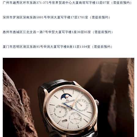
广州市越秀区环市东路371-375号世界贸易中心大厦南塔写字楼15层07室（需提前预约）
甘肃省兰州市七里河区西津西路16号兰州中心写字楼21层2102室（需提前预约）
重庆市解放碑渝中区民权路28号英利国际金融中心写字楼20层01室（需提前预约）
深圳市罗湖区深南东路5001号华润大厦写字楼17层1701室（需提前预约）
黑龙江省大庆市萨尔图区会战大街积家售后服务中心（需提前预约）
黑龙江省鹤岗市向阳区红军路积家售后服务中心（需提前预约）
惠州市惠城区江北文昌一路7号华贸大厦写字楼1座30层05室（需提前预约）
黑龙江省黑河市爱辉区中央街积家售后服务中心（需提前预约）
厦门市思明区湖滨东路95号华润大厦写字楼B座11层1104室（需提前预约）
黑龙江省鸡西市鸡冠区红军路积家售后服务中心（需提前预约）
黑龙江省佳木斯市向阳区长安路积家售后服务中心（需提前预约）
黑龙江省牡丹江市东安区太平路积家售后服务中心（需提前预约）
黑龙江省七台河市桃山区大同街积家售后服务中心（需提前预约）
黑龙江省齐齐哈尔市龙沙区龙华路积家售后服务中心（需提前预约）
黑龙江省双鸭山市尖山区新兴大街积家售后服务中心（需提前预约）
黑龙江省绥化市北林区新华街与康庄路交叉口积家售后服务中心（需提前预约）
黑龙江省伊春市伊美区通河路积家售后服务中心（需提前预约）
吉林省白城市洮北区明仁南街积家售后服务中心（需提前预约）
吉林省白山市浑江区浑江大街积家售后服务中心（需提前预约）
吉林省吉林市船营区河南街积家售后服务中心（需提前预约）