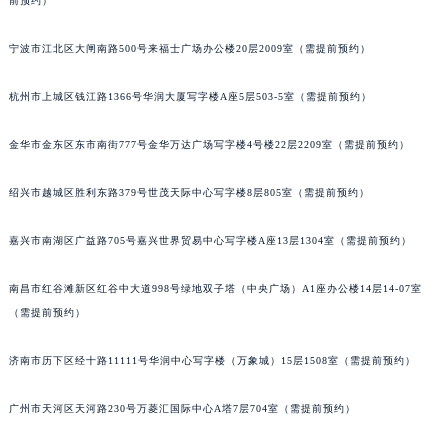
前预约）
苏州市苏州工业园区星港街199号苏州中心办公楼C座22层08室（需提前预约）
武汉市江汉区解放大道686号世界贸易大厦38层09室（需提前预约）
宁波市江北区大闸南路500号来福士广场办公楼20层2009室（需提前预约）
南宁市青秀区金湖路59号地王大厦12楼1224室（需提前预约）
杭州市上城区钱江路1366号华润大厦写字楼A座5层503-5室（需提前预约）
合肥市蜀山区潜山路111号万象城华润大厦B座12楼03室（需提前预约）
泉州市丰泽区宝洲路729号浦西万达中心写字楼A座7楼709室（需提前预约）
金华市金东区东市南街777号金华万达广场写字楼4号楼22层2209室（需提前预约）
青岛市南区山东路6号华润大厦B座22层04室（需提前预约）
烟台市芝罘区胜利路139号万达金融中心A座907室（需提前预约）
绍兴市越城区胜利东路379号世茂天际中心写字楼8层805室（需提前预约）
长春市朝阳区西安大路727号中银大厦A座(旺进大厦)18层09室（需提前预约）
嘉兴市南湖区广益路705号嘉兴世界贸易中心写字楼A座13层1304室（需提前预约）
贵阳市南明区都司高架桥路33号亨特国际金融中心14楼14D（需提前预约）
昆明市盘龙区北京路928号同德昆明广场写字楼10层06室（需提前预约）
南昌市红谷滩新区红谷中大道998号绿地双子塔（中央广场）A1座办公楼14层14-07室
石家庄市长安区中山东路39号勒泰中心写字楼B座13层07室（需提前预约）
（需提前预约）
西安市碑林区南关正街88号华侨城长安国际中心E座6楼10室（需提前预约）
海口市龙华区金贸东路5号海口华润大厦B座17层1707室（需提前预约）
济南市历下区经十路11111号华润中心写字楼（万象城）15层1508室（需提前预约）
唐山市路南区新华东道100号万达广场写字楼A座10层1002室（需提前预约）
广州市天河区天河路230号万菱汇国际中心A塔7层704室（需提前预约）
台州市椒江区东海大道1800号腾达中心东1幢20楼2002室（需提前预约）
内蒙古自治区呼和浩特市玉泉区大学西街70号华润万象城写字楼（鄂尔多斯大厦）23层2326室（需提前预约）