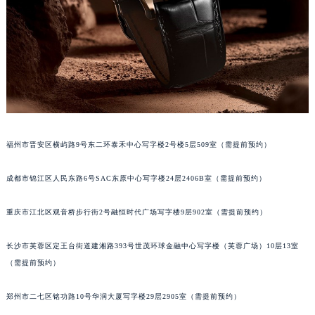
吉林省辽源市龙山区人民大街积家售后服务中心（需提前预约）
吉林省梅河口市新华街道梅河大街积家售后服务中心（需提前预约）
吉林省四平市铁东区紫气大路与南九经街交汇处积家售后服务中心（需提前预约）
吉林省松原市宁江区五环大街积家售后服务中心（需提前预约）
吉林省通化市东昌区环通乡江南大街积家售后服务中心（需提前预约）
吉林省延边市延吉市解放路积家售后服务中心（需提前预约）
辽宁省鞍山市铁东区站前街积家售后服务中心（需提前预约）
福州市晋安区横屿路9号东二环泰禾中心写字楼2号楼5层509室（需提前预约）
辽宁省本溪市平山区胜利路积家售后服务中心（需提前预约）
辽宁省朝阳市双塔区新华路积家售后服务中心（需提前预约）
成都市锦江区人民东路6号SAC东原中心写字楼24层2406B室（需提前预约）
辽宁省丹东市振兴区七经街积家售后服务中心（需提前预约）
辽宁省抚顺市新抚区东一路积家售后服务中心（需提前预约）
重庆市江北区观音桥步行街2号融恒时代广场写字楼9层902室（需提前预约）
辽宁省阜新市海州区解放大街积家售后服务中心（需提前预约）
长沙市芙蓉区定王台街道建湘路393号世茂环球金融中心写字楼（芙蓉广场）10层13室
辽宁省葫芦岛市连山区中央路积家售后服务中心（需提前预约）
（需提前预约）
辽宁省锦州市古塔区中央大街积家售后服务中心（需提前预约）
辽宁省辽阳市白塔区新运大街积家售后服务中心（需提前预约）
郑州市二七区铭功路10号华润大厦写字楼29层2905室（需提前预约）
辽宁省盘锦市兴隆台区石油大街积家售后服务中心（需提前预约）