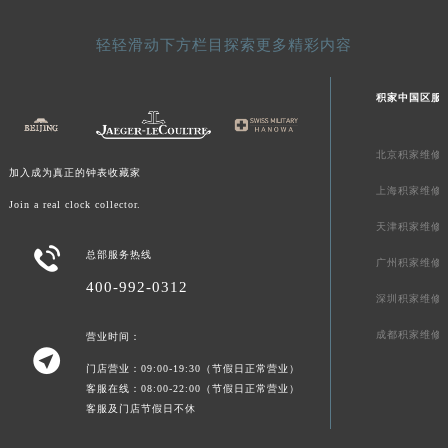
青海省果洛藏族自治州玛沁县团结路积家售后服务中心（需提前预约）
轻轻滑动下方栏目探索更多精彩内容
青海省海北藏族自治州海晏县将军路积家售后服务中心（需提前预约）
青海省海东市乐都区滨河路积家售后服务中心（需提前预约）
积家中国区服
青海省海南藏族自治州共和县青海湖大街积家售后服务中心（需提前预约）
青海省海西蒙古族藏族自治州德令哈市柴达木路积家售后服务中心（需提前预约）
北京积家维修
青海省黄南藏族自治州同仁市德合隆路积家售后服务中心（需提前预约）
加入成为真正的钟表收藏家
青海省西宁市城西区海湖新区西关大道积家售后服务中心（需提前预约）
上海积家维修
Join a real clock collector.
青海省玉树藏族自治州结古镇胜利路积家售后服务中心（需提前预约）
天津积家维修
陕西省安康市汉滨区金州路积家售后服务中心（需提前预约）

总部服务热线
广州积家维修
陕西省宝鸡市渭滨区经二路积家售后服务中心（需提前预约）
400-992-0312
深圳积家维修
陕西省汉中市汉台区北大街积家售后服务中心（需提前预约）
陕西省商洛市商州区州城街积家售后服务中心（需提前预约）
成都积家维修
营业时间：

陕西省铜川市王益区红旗街积家售后服务中心（需提前预约）
门店营业：09:00-19:30（节假日正常营业）
陕西省渭南市临渭区东风大街积家售后服务中心（需提前预约）
客服在线：08:00-22:00（节假日正常营业）
客服及门店节假日不休
陕西省咸阳市秦都区沣西新城统一西路与白马河路交汇处积家售后服务中心（需提前预约）
陕西省延安市宝塔区中心街积家售后服务中心（需提前预约）