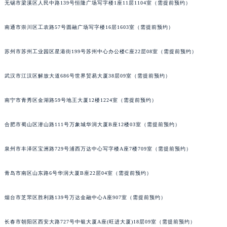
无锡市梁溪区人民中路139号恒隆广场写字楼1座11层1104室（需提前预约）
内蒙古自治区锡林郭勒盟市锡林浩特市光明街与额尔敦路交叉口积家售后服务中心（需提前预约）
内蒙古自治区兴安盟市乌兰浩特市兴安大街积家售后服务中心（需提前预约）
南通市崇川区工农路57号圆融广场写字楼16层1603室（需提前预约）
山西省大同市平城区迎宾街积家售后服务中心（需提前预约）
苏州市苏州工业园区星港街199号苏州中心办公楼C座22层08室（需提前预约）
山西省晋城市城区黄华街积家售后服务中心（需提前预约）
山西省晋中市榆次区顺城街积家售后服务中心（需提前预约）
武汉市江汉区解放大道686号世界贸易大厦38层09室（需提前预约）
山西省临汾市尧都区解放路积家售后服务中心（需提前预约）
山西省吕梁市离石区永宁中路与建设街交叉口积家售后服务中心（需提前预约）
南宁市青秀区金湖路59号地王大厦12楼1224室（需提前预约）
山西省朔州市朔城区怡西路与鄯阳西街交汇处积家售后服务中心（需提前预约）
山西省忻州市忻府区和平东街与七一南路交叉口积家售后服务中心（需提前预约）
合肥市蜀山区潜山路111号万象城华润大厦B座12楼03室（需提前预约）
山西省阳泉市郊区平阳东街与新城大道交叉口积家售后服务中心（需提前预约）
泉州市丰泽区宝洲路729号浦西万达中心写字楼A座7楼709室（需提前预约）
山西省运城市盐湖区河东街积家售后服务中心（需提前预约）
山西省长治市潞州区英雄中路积家售后服务中心（需提前预约）
青岛市南区山东路6号华润大厦B座22层04室（需提前预约）
山西省太原市迎泽区迎泽街道解放路15号亨得利名表维修授权店3楼积家售后服务中心（需提前预约）
天津市和平区赤峰道136号天津国际金融中心26层2603室积家售后服务中心（需提前预约）
烟台市芝罘区胜利路139号万达金融中心A座907室（需提前预约）
安徽省安庆市迎江区人民路积家售后服务中心（需提前预约）
长春市朝阳区西安大路727号中银大厦A座(旺进大厦)18层09室（需提前预约）
安徽省蚌埠市蚌山区淮河路积家售后服务中心（需提前预约）