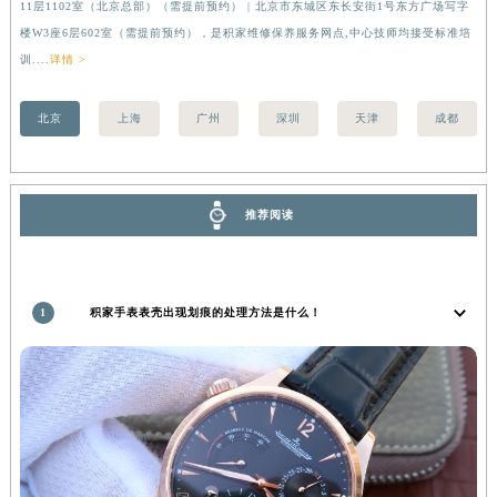
11层1102室（北京总部）（需提前预约） | 北京市东城区东长安街1号东方广场写字
（
香港特别行政区金钟区中西区金钟道积家售后服务中心（需提前预约）
楼W3座6层602室（需提前预约），是积家维修保养服务网点,中心技师均接受标准培
前
香港特别行政区九龙区油尖旺区弥敦道积家售后服务中心（需提前预约）
训....
详情 >
香港特别行政区铜锣湾区湾仔区轩尼诗道积家售后服务中心（需提前预约）
河南省安阳市文峰区解放大道积家售后服务中心（需提前预约）
北京
上海
广州
深圳
天津
成都
河南省鹤壁市淇滨区九州路积家售后服务中心（需提前预约）
河南省济源市沁园街道济水大道积家售后服务中心（需提前预约）
河南省焦作市解放区解放路积家售后服务中心（需提前预约）
推荐阅读
河南省开封市鼓楼区中山路积家售后服务中心（需提前预约）
河南省洛阳市西工区中州中路与解放路交叉口积家售后服务中心（需提前预约）
河南省漯河市源汇区交通路积家售后服务中心（需提前预约）
1
积家手表表壳出现划痕的处理方法是什么！
河南省南阳市宛城区范蠡东路与南都路交叉口积家售后服务中心（需提前预约）
河南省平顶山市卫东区建设路积家售后服务中心（需提前预约）
河南省濮阳市大华龙区开州路绿城路交叉口积家售后服务中心（需提前预约）
河南省三门峡市湖滨区和平路积家售后服务中心（需提前预约）
河南省商丘市梁园区神火大道积家售后服务中心（需提前预约）
河南省新乡市红旗区人民路积家售后服务中心（需提前预约）