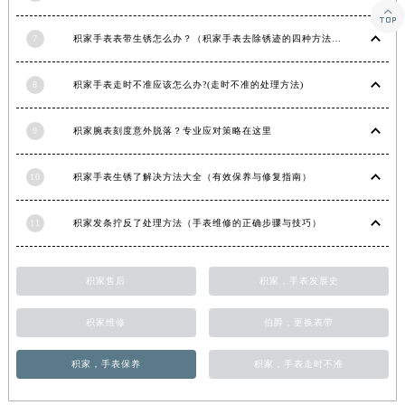

湖南省常德市武陵区人民路积家售后服务中心（需提前预约）
7
积家手表表带生锈怎么办？（积家手表去除锈迹的四种方法）
湖南省郴州市北湖区国庆北路积家售后服务中心（需提前预约）
湖南省衡阳市雁峰区解放路积家售后服务中心（需提前预约）
8
积家手表走时不准应该怎么办?(走时不准的处理方法)
湖南省怀化市鹤城区迎丰中路积家售后服务中心（需提前预约）
湖南省娄底市娄星区长青街积家售后服务中心（需提前预约）
9
积家腕表刻度意外脱落？专业应对策略在这里
湖南省邵阳市双清区东风路积家售后服务中心（需提前预约）
湖南省湘潭市雨湖区莲城大道积家售后服务中心（需提前预约）
10
积家手表生锈了解决方法大全（有效保养与修复指南）
湖南省益阳市赫山区桃花仑路积家售后服务中心（需提前预约）
湖南省永州市冷水滩区永州大道与中兴路交叉口积家售后服务中心（需提前预约）
11
积家发条拧反了处理方法（手表维修的正确步骤与技巧）
湖南省岳阳市岳阳楼区东茅岭路积家售后服务中心（需提前预约）
湖南省张家界市永定区解放路积家售后服务中心（需提前预约）
积家售后
积家，手表发展史
湖南省长沙市芙蓉区建湘路393号世茂环球金融中心写字楼10层1013室积家售后服务中心（需提前预约）
湖南省株洲市芦淞区建设南路积家售后服务中心（需提前预约）
积家维修
伯爵，更换表带
甘肃省白银市白银区北京路积家售后服务中心（需提前预约）
积家，手表保养
积家，手表走时不准
甘肃省定西市安定区解放路积家售后服务中心（需提前预约）
甘肃省敦煌市沙州镇阳关中路积家售后服务中心（需提前预约）