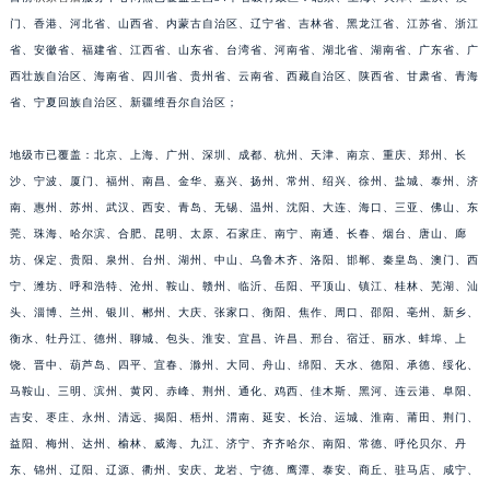
福建省莆田市城厢区霞林街道荔华东大道积家售后服务中心（需提前预约）
门、香港、河北省、山西省、内蒙古自治区、辽宁省、吉林省、黑龙江省、江苏省、浙江
省、安徽省、福建省、江西省、山东省、台湾省、河南省、湖北省、湖南省、广东省、广
福建省三明市三元区东乾二路积家售后服务中心（需提前预约）
西壮族自治区、海南省、四川省、贵州省、云南省、西藏自治区、陕西省、甘肃省、青海
福建省漳州市龙文区步港路积家售后服务中心（需提前预约）
省、宁夏回族自治区、新疆维吾尔自治区；
江苏省常州市新北区龙锦路1590号现代传媒中心5号楼10层1008室积家售后服务中心（需提前预约）
江苏省淮安市清江浦区淮海北路积家售后服务中心（需提前预约）
地级市已覆盖：北京、上海、广州、深圳、成都、杭州、天津、南京、重庆、郑州、长
江苏省连云港市海州区通灌北路积家售后服务中心（需提前预约）
沙、宁波、厦门、福州、南昌、金华、嘉兴、扬州、常州、绍兴、徐州、盐城、泰州、济
江苏省南京市秦淮区中山南路1号南京中心22层22-C1-C3室积家售后服务中心（需提前预约）
南、惠州、苏州、武汉、西安、青岛、无锡、温州、沈阳、大连、海口、三亚、佛山、东
莞、珠海、哈尔滨、合肥、昆明、太原、石家庄、南宁、南通、长春、烟台、唐山、廊
江苏省宿迁市宿城区西湖路积家售后服务中心（需提前预约）
坊、保定、贵阳、泉州、台州、湖州、中山、乌鲁木齐、洛阳、邯郸、秦皇岛、澳门、西
江苏省泰州市海陵区永定东路399号置地商务中心东塔（华润万象城）17层1706室积家售后服务中心（需提前预约）
宁、潍坊、呼和浩特、沧州、鞍山、赣州、临沂、岳阳、平顶山、镇江、桂林、芜湖、汕
江苏省徐州市鼓楼区淮海东路29号苏宁广场IFC国际金融中心35层3508室积家售后服务中心（需提前预约）
头、淄博、兰州、银川、郴州、大庆、张家口、衡阳、焦作、周口、邵阳、亳州、新乡、
江苏省盐城市盐都区世纪大道5号盐城金融城写字楼1号楼16层1604室积家售后服务中心（需提前预约）
衡水、牡丹江、德州、聊城、包头、淮安、宜昌、许昌、邢台、宿迁、丽水、蚌埠、上
江苏省扬州市邗江区国展路29号星耀天地写字楼1号楼18层1803室积家售后服务中心（需提前预约）
饶、晋中、葫芦岛、四平、宜春、滁州、大同、舟山、绵阳、天水、德阳、承德、绥化、
江苏省镇江市京口区中山东路积家售后服务中心（需提前预约）
马鞍山、三明、滨州、黄冈、赤峰、荆州、通化、鸡西、佳木斯、黑河、连云港、阜阳、
吉安、枣庄、永州、清远、揭阳、梧州、渭南、延安、长治、运城、淮南、莆田、荆门、
江西省抚州市临川区赣东大道积家售后服务中心（需提前预约）
益阳、梅州、达州、榆林、威海、九江、济宁、齐齐哈尔、南阳、常德、呼伦贝尔、丹
江西省赣州市章贡区文清路积家售后服务中心（需提前预约）
东、锦州、辽阳、辽源、衢州、安庆、龙岩、宁德、鹰潭、泰安、商丘、驻马店、咸宁、
江西省吉安市吉州区井冈山大道积家售后服务中心（需提前预约）