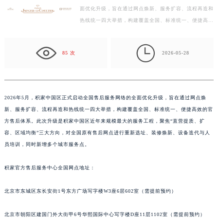
面优化升级，旨在通过网点焕新、服务扩容、流程再造和
徐州市鼓楼区淮海东路29号苏宁广场IFC国际金融中心写字楼35层3508室（需提前预约）
热线统一四大举措，构建覆盖全国、标准统一、便捷高效
扬州市邗江区国展路29号星耀天地写字楼1号楼18层1803室（需提前预约）
的官方售后体系。此次升级是积家中国区近年来规模最
盐城市盐都区世纪大道5号盐城金融城写字楼1号楼16层1604室（需提前预约）
大…

泰州市海陵区永定东路399号置地商务中心东塔写字楼（华润万象城）17层1706室（需提前预约）
85 次
2026-05-28
宁波市江北区大闸南路500号来福士广场办公楼20层2009室（需提前预约）
杭州市上城区钱江路1366号华润大厦写字楼A座5层503-5室（需提前预约）
金华市金东区东市南街777号金华万达广场写字楼4号楼22层2209室（需提前预约）
2026年5月，积家中国区正式启动全国售后服务网络的全面优化升级，旨在通过网点焕
绍兴市越城区胜利东路379号世茂天际中心写字楼8层805室（需提前预约）
新、服务扩容、流程再造和热线统一四大举措，构建覆盖全国、标准统一、便捷高效的官
嘉兴市南湖区广益路705号嘉兴世界贸易中心写字楼A座13层1304室（需提前预约）
方售后体系。此次升级是积家中国区近年来规模最大的服务工程，聚焦“直营提质、扩
南昌市红谷滩新区红谷中大道998号绿地双子塔（中央广场）A1座办公楼14层07室（需提前预约）
容、区域均衡”三大方向，对全国原有售后网点进行重新选址、装修焕新、设备迭代与人
员培训，同时新增多个城市服务点。
济南市历下区经十路11111号华润中心写字楼（万象城）15层1508室（需提前预约）
广州市天河区天河路230号万菱汇国际中心写字楼A塔7层704室（需提前预约）
积家官方售后服务中心全国网点地址：
广州市越秀区环市东路371-375号世界贸易中心大厦南塔写字楼15层07室（需提前预约）
深圳市罗湖区深南东路5001号华润大厦写字楼17层1701室（需提前预约）
北京市东城区东长安街1号东方广场写字楼W3座6层602室（需提前预约）
惠州市惠城区江北文昌一路7号华贸大厦写字楼1座30层05室（需提前预约）
厦门市思明区湖滨东路95号华润大厦写字楼B座11层1104室（需提前预约）
北京市朝阳区建国门外大街甲6号华熙国际中心写字楼D座11层1102室（需提前预约）