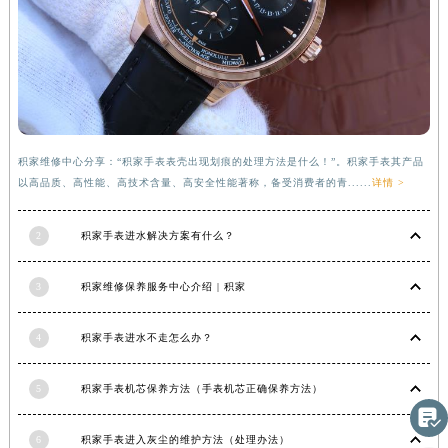
河南省信阳市浉河区东方红大道积家售后服务中心（需提前预约）
河南省许昌市魏都区建安大道与八龙路交叉口积家售后服务中心（需提前预约）
河南省郑州市二七区民主路10号华润大厦29层2905室积家售后服务中心（需提前预约）
河南省周口市川汇区七一路积家售后服务中心（需提前预约）
河南省驻马店市驿城区乐山大道与置地大道交叉口积家售后服务中心（需提前预约）
湖北省鄂州市鄂城区文星大道积家售后服务中心（需提前预约）
积家维修中心分享：“积家手表表壳出现划痕的处理方法是什么！”。积家手表其产品
以高品质、高性能、高技术含量、高安全性能著称，备受消费者的青......
详情 >
湖北省黄冈市黄州区赤壁大道积家售后服务中心（需提前预约）
湖北省黄石市黄石港区武汉路积家售后服务中心（需提前预约）
2
积家手表进水解决方案有什么？
湖北省荆门市东宝中天街步行街积家售后服务中心（需提前预约）
湖北省荆州市荆州区荆中路积家售后服务中心（需提前预约）
3
积家维修保养服务中心介绍 | 积家
湖北省十堰市茅箭区人民北路积家售后服务中心（需提前预约）
湖北省随州市曾都区青年路积家售后服务中心（需提前预约）
4
积家手表进水不走怎么办？
湖北省咸宁市咸安区长安大道积家售后服务中心（需提前预约）
湖北省襄阳市樊城区长虹路与人民路交叉口积家售后服务中心（需提前预约）
5
积家手表机芯保养方法（手表机芯正确保养方法）
湖北省孝感市孝南区复兴大道积家售后服务中心（需提前预约）

湖北省宜昌市西陵区夷陵大道与港窑路积家售后服务中心（需提前预约）
6
积家手表进入灰尘的维护方法（处理办法）