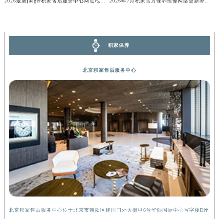
2026最新jaeger积家售后服务中心网点地址调研报告
2026年7月积家官方保养维修网络更新补充确认稿内容
广西壮族自治区河池市金城江区金城江街道朝阳路积家售后服务中心（需提前预约）
广西壮族自治区贺州市八步区城东街道灵峰南路积家售后服务中心（需提前预约）
广西壮族自治区来宾市兴宾区桂中大道积家售后服务中心（需提前预约）
积家保养
广西壮族自治区柳州市城中区中山中路积家售后服务中心（需提前预约）
广西壮族自治区钦州市钦南区金海湾东大街积家售后服务中心（需提前预约）
北京积家售后服务中心
广西壮族自治区梧州市万秀区龙湖镇高旺路积家售后服务中心（需提前预约）
广西壮族自治区玉林市玉州区金玉路积家售后服务中心（需提前预约）
海南省儋州市儋州市那大镇兰洋北路积家售后服务中心（需提前预约）
海南省东方市八所镇解放西路积家售后服务中心（需提前预约）
海南省琼海市嘉积镇东风路积家售后服务中心（需提前预约）
海南省三沙市西沙区西沙群岛永兴岛北京路积家售后服务中心（需提前预约）
海南省三亚市吉阳区迎宾路积家售后服务中心（需提前预约）
海南省万宁市万城镇解放路积家售后服务中心（需提前预约）
海南省文昌市文城镇教育东路积家售后服务中心（需提前预约）
海南省五指山市通什镇三月三大道积家售后服务中心（需提前预约）
北京积家售后服务中心位于北京市朝阳区建国门外大街甲6号华熙国际中心写字楼D座
上
香港特别行政区尖沙咀区油尖旺区广东道积家售后服务中心（需提前预约）