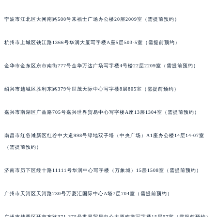
泉州市丰泽区宝洲路729号浦西万达中心写字楼A座7楼709室（需提前预约）
宁波市江北区大闸南路500号来福士广场办公楼20层2009室（需提前预约）
青岛市南区山东路6号华润大厦B座22层04室（需提前预约）
烟台市芝罘区胜利路139号万达金融中心A座907室（需提前预约）
杭州市上城区钱江路1366号华润大厦写字楼A座5层503-5室（需提前预约）
长春市朝阳区西安大路727号中银大厦A座(旺进大厦)18层09室（需提前预约）
贵阳市南明区都司高架桥路33号亨特国际金融中心14楼14D（需提前预约）
金华市金东区东市南街777号金华万达广场写字楼4号楼22层2209室（需提前预约）
昆明市盘龙区北京路928号同德昆明广场写字楼10层06室（需提前预约）
绍兴市越城区胜利东路379号世茂天际中心写字楼8层805室（需提前预约）
石家庄市长安区中山东路39号勒泰中心写字楼B座13层07室（需提前预约）
西安市碑林区南关正街88号华侨城长安国际中心E座6楼10室（需提前预约）
嘉兴市南湖区广益路705号嘉兴世界贸易中心写字楼A座13层1304室（需提前预约）
海口市龙华区金贸东路5号海口华润大厦B座17层1707室（需提前预约）
唐山市路南区新华东道100号万达广场写字楼A座10层1002室（需提前预约）
南昌市红谷滩新区红谷中大道998号绿地双子塔（中央广场）A1座办公楼14层14-07室
台州市椒江区东海大道1800号腾达中心东1幢20楼2002室（需提前预约）
（需提前预约）
内蒙古自治区呼和浩特市玉泉区大学西街70号华润万象城写字楼（鄂尔多斯大厦）23层2326室（需提前预约）
济南市历下区经十路11111号华润中心写字楼（万象城）15层1508室（需提前预约）
甘肃省兰州市七里河区西津西路16号兰州中心写字楼21层2102室（需提前预约）
重庆市解放碑渝中区民权路28号英利国际金融中心写字楼20层01室（需提前预约）
广州市天河区天河路230号万菱汇国际中心A塔7层704室（需提前预约）
黑龙江省大庆市萨尔图区会战大街积家售后服务中心（需提前预约）
黑龙江省鹤岗市向阳区红军路积家售后服务中心（需提前预约）
广州市越秀区环市东路371-375号世界贸易中心大厦南塔写字楼15层07室（需提前预约）