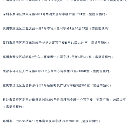
黑龙江省黑河市爱辉区中央街积家售后服务中心（需提前预约）
黑龙江省鸡西市鸡冠区红军路积家售后服务中心（需提前预约）
深圳市罗湖区深南东路5001号华润大厦写字楼17层1701室（需提前预约）
黑龙江省佳木斯市向阳区长安路积家售后服务中心（需提前预约）
惠州市惠城区江北文昌一路7号华贸大厦写字楼1座30层05室（需提前预约）
黑龙江省牡丹江市东安区太平路积家售后服务中心（需提前预约）
黑龙江省七台河市桃山区大同街积家售后服务中心（需提前预约）
厦门市思明区湖滨东路95号华润大厦写字楼B座11层1104室（需提前预约）
黑龙江省齐齐哈尔市龙沙区龙华路积家售后服务中心（需提前预约）
黑龙江省双鸭山市尖山区新兴大街积家售后服务中心（需提前预约）
福州市晋安区横屿路9号东二环泰禾中心写字楼2号楼5层509室（需提前预约）
黑龙江省绥化市北林区新华街与康庄路交叉口积家售后服务中心（需提前预约）
成都市锦江区人民东路6号SAC东原中心写字楼24层2406B室（需提前预约）
黑龙江省伊春市伊美区通河路积家售后服务中心（需提前预约）
吉林省白城市洮北区明仁南街积家售后服务中心（需提前预约）
重庆市江北区观音桥步行街2号融恒时代广场写字楼9层902室（需提前预约）
吉林省白山市浑江区浑江大街积家售后服务中心（需提前预约）
吉林省吉林市船营区河南街积家售后服务中心（需提前预约）
长沙市芙蓉区定王台街道建湘路393号世茂环球金融中心写字楼（芙蓉广场）10层13室
吉林省辽源市龙山区人民大街积家售后服务中心（需提前预约）
（需提前预约）
吉林省梅河口市新华街道梅河大街积家售后服务中心（需提前预约）
郑州市二七区铭功路10号华润大厦写字楼29层2905室（需提前预约）
吉林省四平市铁东区紫气大路与南九经街交汇处积家售后服务中心（需提前预约）
吉林省松原市宁江区五环大街积家售后服务中心（需提前预约）