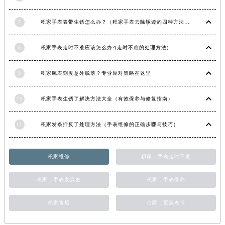
甘肃省临夏市城南街道团结路积家售后服务中心（需提前预约）
7
积家手表表带生锈怎么办？（积家手表去除锈迹的四种方法）
甘肃省陇南市武都区人民路积家售后服务中心（需提前预约）
甘肃省平凉市崆峒区西大街积家售后服务中心（需提前预约）
8
积家手表走时不准应该怎么办?(走时不准的处理方法)
甘肃省庆阳市西峰区南大街积家售后服务中心（需提前预约）
甘肃省天水市秦州区民主路积家售后服务中心（需提前预约）
9
积家腕表刻度意外脱落？专业应对策略在这里
甘肃省武威市凉州区迎宾路积家售后服务中心（需提前预约）
甘肃省张掖市甘州区民乐北路积家售后服务中心（需提前预约）
10
积家手表生锈了解决方法大全（有效保养与修复指南）
宁夏回族自治区固原市原州区文化街积家售后服务中心（需提前预约）
宁夏回族自治区石嘴山市大武口区贺兰山路积家售后服务中心（需提前预约）
11
积家发条拧反了处理方法（手表维修的正确步骤与技巧）
宁夏回族自治区吴忠市利通区开元大道积家售后服务中心（需提前预约）
宁夏回族自治区银川市兴庆区新华东路97号新百中心C馆一层C1-18号商铺积家售后服务中心（需提前预约）
积家维修
积家，手表走时不准
宁夏回族自治区中卫市沙坡头区鼓楼东街积家售后服务中心（需提前预约）
青海省果洛藏族自治州玛沁县团结路积家售后服务中心（需提前预约）
积家，手表发展史
积家，手表保养
青海省海北藏族自治州海晏县将军路积家售后服务中心（需提前预约）
积家售后
伯爵，更换表带
青海省海东市乐都区滨河路积家售后服务中心（需提前预约）
青海省海南藏族自治州共和县青海湖大街积家售后服务中心（需提前预约）