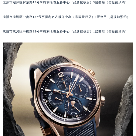
太原市迎泽区解放路15号亨得利名表服务中心（品牌授权店）3层整层（需提前预约）
吉林省通化市东昌区环通乡江南大街积家售后服务中心（需提前预约）
吉林省延边市延吉市解放路积家售后服务中心（需提前预约）
沈阳市沈河区中街路137号亨得利名表服务中心（品牌授权店）1层整层（需提前预约）
辽宁省鞍山市铁东区站前街积家售后服务中心（需提前预约）
辽宁省本溪市平山区胜利路积家售后服务中心（需提前预约）
沈阳市沈河区中街路83号亨得利名表服务中心（品牌授权店）1层整层（需提前预约）
辽宁省朝阳市双塔区新华路积家售后服务中心（需提前预约）
辽宁省丹东市振兴区七经街积家售后服务中心（需提前预约）
辽宁省抚顺市新抚区东一路积家售后服务中心（需提前预约）
辽宁省阜新市海州区解放大街积家售后服务中心（需提前预约）
辽宁省葫芦岛市连山区中央路积家售后服务中心（需提前预约）
辽宁省锦州市古塔区中央大街积家售后服务中心（需提前预约）
辽宁省辽阳市白塔区新运大街积家售后服务中心（需提前预约）
辽宁省盘锦市兴隆台区石油大街积家售后服务中心（需提前预约）
辽宁省铁岭市银州区南马路积家售后服务中心（需提前预约）
辽宁省营口市站前区市府路与渤海大街交叉口积家售后服务中心（需提前预约）
辽宁省沈阳市沈河区中街路137号亨得利名表维修授权店1楼积家售后服务中心（需提前预约）
辽宁省沈阳市沈河区中街路83号亨得利名表维修授权店1楼积家售后服务中心（需提前预约）