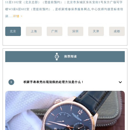
11层1102室（北京总部）（需提前预约） | 北京市东城区东长安街1号东方广场写字
（
河南省驻马店市驿城区乐山大道与置地大道交叉口积家售后服务中心（需提前预约）
楼W3座6层602室（需提前预约），是积家维修保养服务网点,中心技师均接受标准培
前
湖北省鄂州市鄂城区文星大道积家售后服务中心（需提前预约）
训....
详情 >
湖北省黄冈市黄州区赤壁大道积家售后服务中心（需提前预约）
湖北省黄石市黄石港区武汉路积家售后服务中心（需提前预约）
北京
上海
广州
深圳
天津
成都
湖北省荆门市东宝中天街步行街积家售后服务中心（需提前预约）
湖北省荆州市荆州区荆中路积家售后服务中心（需提前预约）
湖北省十堰市茅箭区人民北路积家售后服务中心（需提前预约）
推荐阅读
湖北省随州市曾都区青年路积家售后服务中心（需提前预约）
湖北省咸宁市咸安区长安大道积家售后服务中心（需提前预约）
湖北省襄阳市樊城区长虹路与人民路交叉口积家售后服务中心（需提前预约）
1
积家手表表壳出现划痕的处理方法是什么！
湖北省孝感市孝南区复兴大道积家售后服务中心（需提前预约）
湖北省宜昌市西陵区夷陵大道与港窑路积家售后服务中心（需提前预约）
湖南省常德市武陵区人民路积家售后服务中心（需提前预约）
湖南省郴州市北湖区国庆北路积家售后服务中心（需提前预约）
湖南省衡阳市雁峰区解放路积家售后服务中心（需提前预约）
湖南省怀化市鹤城区迎丰中路积家售后服务中心（需提前预约）