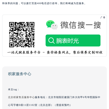
和保养的问题，可以拨打页面400电话进行咨询，我们将竭诚为您服务。
澳门省路氹城市金光大道积家售后服务中心（需提前预约）
澳门特别行政区望德堂区塔石广场积家售后服务中心（需提前预约）
福建省福州市鼓楼区五四路128-1号恒力城写字楼15层03室积家售后服务中心（需提前预约）
福建省厦门市思明区湖滨东路95号万象城华润大厦B座11层1104室积家售后服务中心（需提前预约）
广东省潮州市潮安区新风路与潮汕路交汇处积家售后服务中心（需提前预约）
广东省广州市天河区天河路230号万菱汇国际中心A塔7层704室积家售后服务中心（需提前预约）
广东省广州市越秀区环市东路371-375号世界贸易中心大厦南塔15层1507室积家售后服务中心（需提前预约）
广东省河源市源城区越王大道积家售后服务中心（需提前预约）
广东省惠州市惠城区江北文昌一路7号华贸大厦1座30层3005室积家售后服务中心（需提前预约）
广东省江门市蓬江区广场西路积家售后服务中心（需提前预约）
广东省揭阳市榕城进贤门步行街积家售后服务中心（需提前预约）
积家服务中心
广东省茂名市电白区水东街道迎宾大道积家售后服务中心（需提前预约）
广东省梅州市梅江区金燕大道积家售后服务中心（需提前预约）
本文tag：
广东省清远市清城区湖西路积家售后服务中心（需提前预约）
北京积家售后服务中心
服务地址：北京市朝阳区建国门外大街甲6号华熙国际中
广东省汕头市龙湖区长平路积家售后服务中心（需提前预约）
心写字楼D座11层1102室（北京总部）（需提前预约）
广东省汕尾市城区香洲街道园林社区翠园街积家售后服务中心（需提前预约）