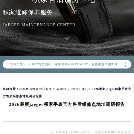
积家维修保养服务
JAEGER MAINTENANCE CENTER
2026年8月积家中国区售后服务网络优化升级公告
2026年8月积家全国官方售后客户服务热线：400-992-0312
▲
官网公告>
积家官方全国统一服务热线400-992-0312，服务覆盖中国大陆、香港、澳门、台湾全部区域（非大陆需加拨“+86”）
▼
2026年8月积家售后服务中心最新网点地址：
北京市朝阳区建国门外大街甲6号华熙国际中心写字楼D座11层1102室（北京总部）（需提前预约）
当前位置：
积家售后维修中心服务
>
问题/知识/资讯
>
厦门
> 2026最新jaeger积家手表官
北京市东城区东长安街1号东方广场写字楼W3座6层602室（需提前预约）
方售后维修点地址调研报告
天津市和平区赤峰道136号天津国际金融中心写字楼26层2603室（需提前预约）
2026最新jaeger积家手表官方售后维修点地址调研报告
上海市徐汇区虹桥路3号港汇中心写字楼2座37层3705室（需提前预约）
上海市黄浦区南京东路299号宏伊国际广场写字楼8层806室（需提前预约）
南京市秦淮区中山南路1号（新街口）南京中心写字楼22层C1-1室（需提前预约）
常州市新北区龙锦路1590号现代传媒中心写字楼5号楼10层1008室（需提前预约）
【积家保养】2026年5月21日，根据官方官网信息及实地