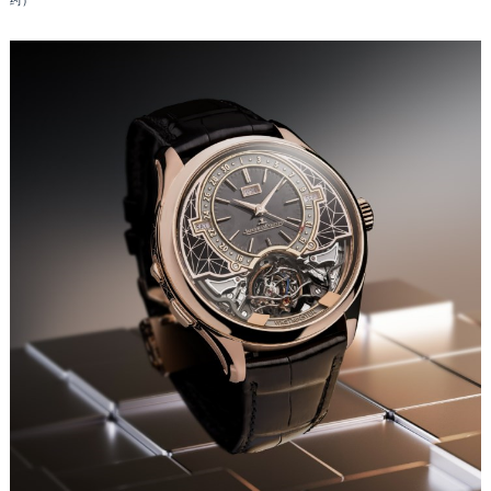
约）
苏州市苏州工业园区星港街199号苏州中心办公楼C座22层08室（需提前预约）
武汉市江汉区解放大道686号世界贸易大厦38层09室（需提前预约）
南宁市青秀区金湖路59号地王大厦12楼1224室（需提前预约）
合肥市蜀山区潜山路111号万象城华润大厦B座12楼03室（需提前预约）
泉州市丰泽区宝洲路729号浦西万达中心写字楼A座7楼709室（需提前预约）
青岛市南区山东路6号华润大厦B座22层04室（需提前预约）
烟台市芝罘区胜利路139号万达金融中心A座907室（需提前预约）
长春市朝阳区西安大路727号中银大厦A座(旺进大厦)18层09室（需提前预约）
贵阳市南明区都司高架桥路33号亨特国际金融中心14楼14D（需提前预约）
昆明市盘龙区北京路928号同德昆明广场写字楼10层06室（需提前预约）
石家庄市长安区中山东路39号勒泰中心写字楼B座13层07室（需提前预约）
西安市碑林区南关正街88号华侨城长安国际中心E座6楼10室（需提前预约）
海口市龙华区金贸东路5号海口华润大厦B座17层1707室（需提前预约）
唐山市路南区新华东道100号万达广场写字楼A座10层1002室（需提前预约）
台州市椒江区东海大道1800号腾达中心东1幢20楼2002室（需提前预约）
内蒙古自治区呼和浩特市玉泉区大学西街70号华润万象城写字楼（鄂尔多斯大厦）23层2326室（需提前预约）