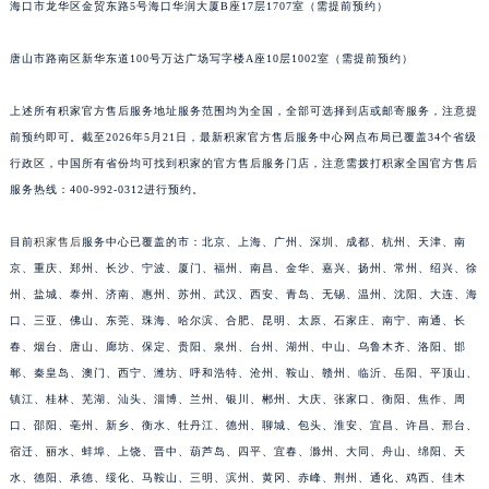
海口市龙华区金贸东路5号海口华润大厦B座17层1707室（需提前预约）
安徽省亳州市谯城区魏武大道积家售后服务中心（需提前预约）
安徽省池州市贵池区长江路积家售后服务中心（需提前预约）
唐山市路南区新华东道100号万达广场写字楼A座10层1002室（需提前预约）
安徽省滁州市琅琊区南谯北路积家售后服务中心（需提前预约）
上述所有积家官方售后服务地址服务范围均为全国，全部可选择到店或邮寄服务，注意提
安徽省阜阳市颍州区颍州北路积家售后服务中心（需提前预约）
前预约即可。截至2026年5月21日，最新积家官方售后服务中心网点布局已覆盖34个省级
安徽省淮北市相山区淮海路积家售后服务中心（需提前预约）
行政区，中国所有省份均可找到积家的官方售后服务门店，注意需拨打积家全国官方售后
安徽省淮南市田家庵区国庆中路积家售后服务中心（需提前预约）
服务热线：400-992-0312进行预约。
安徽省黄山市屯溪区黄山西路积家售后服务中心（需提前预约）
安徽省六安市金安区解放中路积家售后服务中心（需提前预约）
目前
积家售后
服务中心已覆盖的市：北京、上海、广州、深圳、成都、杭州、天津、南
安徽省马鞍山市雨山区湖南西路积家售后服务中心（需提前预约）
京、重庆、郑州、长沙、宁波、厦门、福州、南昌、金华、嘉兴、扬州、常州、绍兴、徐
州、盐城、泰州、济南、惠州、苏州、武汉、西安、青岛、无锡、温州、沈阳、大连、海
安徽省宿州市埇桥区人民中路积家售后服务中心（需提前预约）
口、三亚、佛山、东莞、珠海、哈尔滨、合肥、昆明、太原、石家庄、南宁、南通、长
安徽省铜陵市铜官区石城大道积家售后服务中心（需提前预约）
春、烟台、唐山、廊坊、保定、贵阳、泉州、台州、湖州、中山、乌鲁木齐、洛阳、邯
安徽省芜湖市镜湖区中山路步行街积家售后服务中心（需提前预约）
郸、秦皇岛、澳门、西宁、潍坊、呼和浩特、沧州、鞍山、赣州、临沂、岳阳、平顶山、
安徽省宣城市宣州区叠嶂西路积家售后服务中心（需提前预约）
镇江、桂林、芜湖、汕头、淄博、兰州、银川、郴州、大庆、张家口、衡阳、焦作、周
福建省龙岩市新罗区九一南路积家售后服务中心（需提前预约）
口、邵阳、亳州、新乡、衡水、牡丹江、德州、聊城、包头、淮安、宜昌、许昌、邢台、
福建省南平市建阳区人民西路积家售后服务中心（需提前预约）
宿迁、丽水、蚌埠、上饶、晋中、葫芦岛、四平、宜春、滁州、大同、舟山、绵阳、天
水、德阳、承德、绥化、马鞍山、三明、滨州、黄冈、赤峰、荆州、通化、鸡西、佳木
福建省宁德市蕉城区天湖东路积家售后服务中心（需提前预约）