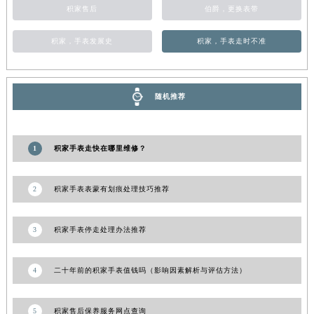
积家售后
伯爵，更换表带
湖南省常德市武陵区人民路积家售后服务中心（需提前预约）
湖南省郴州市北湖区国庆北路积家售后服务中心（需提前预约）
积家，手表发展史
积家，手表走时不准
湖南省衡阳市雁峰区解放路积家售后服务中心（需提前预约）
湖南省怀化市鹤城区迎丰中路积家售后服务中心（需提前预约）
湖南省娄底市娄星区长青街积家售后服务中心（需提前预约）
随机推荐
湖南省邵阳市双清区东风路积家售后服务中心（需提前预约）
湖南省湘潭市雨湖区莲城大道积家售后服务中心（需提前预约）
1
积家手表走快在哪里维修？
湖南省益阳市赫山区桃花仑路积家售后服务中心（需提前预约）
湖南省永州市冷水滩区永州大道与中兴路交叉口积家售后服务中心（需提前预约）
2
积家手表表蒙有划痕处理技巧推荐
湖南省岳阳市岳阳楼区东茅岭路积家售后服务中心（需提前预约）
湖南省张家界市永定区解放路积家售后服务中心（需提前预约）
湖南省长沙市芙蓉区建湘路393号世茂环球金融中心写字楼10层1013室积家售后服务中心（需提前预约）
3
积家手表停走处理办法推荐
湖南省株洲市芦淞区建设南路积家售后服务中心（需提前预约）
甘肃省白银市白银区北京路积家售后服务中心（需提前预约）
4
二十年前的积家手表值钱吗（影响因素解析与评估方法）
甘肃省定西市安定区解放路积家售后服务中心（需提前预约）
甘肃省敦煌市沙州镇阳关中路积家售后服务中心（需提前预约）
5
积家售后保养服务网点查询