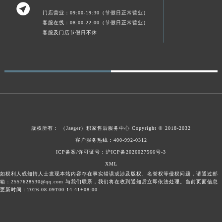

青海省果洛藏族自治州玛沁县团结路积家售后服务中心（需提前预约）
门店营业：09:00-19:30（节假日正常营业）
客服在线：08:00-22:00（节假日正常营业）
青海省海北藏族自治州海晏县将军路积家售后服务中心（需提前预约）
客服及门店节假日不休
青海省海东市乐都区滨河路积家售后服务中心（需提前预约）
青海省海南藏族自治州共和县青海湖大街积家售后服务中心（需提前预约）
青海省海西蒙古族藏族自治州德令哈市柴达木路积家售后服务中心（需提前预约）
青海省黄南藏族自治州同仁市德合隆路积家售后服务中心（需提前预约）
青海省西宁市城西区海湖新区西关大道积家售后服务中心（需提前预约）
青海省玉树藏族自治州结古镇胜利路积家售后服务中心（需提前预约）
陕西省安康市汉滨区金州路积家售后服务中心（需提前预约）
版权所有：
（Jaeger）
积家售后服务中心
Copyright © 2018-2032
陕西省宝鸡市渭滨区经二路积家售后服务中心（需提前预约）
客户服务热线：400-992-0312
陕西省汉中市汉台区北大街积家售后服务中心（需提前预约）
ICP备案/许可证号：沪ICP备2026027566号-3
陕西省商洛市商州区州城街积家售后服务中心（需提前预约）
XML
如权利人或知情人士发现本站内容存在事实错误或涉及版权、名誉权等侵权问题，请通过邮
陕西省铜川市王益区红旗街积家售后服务中心（需提前预约）
箱：2557628530@qq.com 与我们联系，我们将在收到通知后立即依法处理。当前页面信息
更新时间：2026-08-09T00:14:41+08:00
陕西省渭南市临渭区东风大街积家售后服务中心（需提前预约）
陕西省咸阳市秦都区沣西新城统一西路与白马河路交汇处积家售后服务中心（需提前预约）
陕西省延安市宝塔区中心街积家售后服务中心（需提前预约）