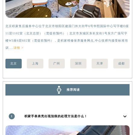
广西壮族自治区河池市金城江区金城江街道朝阳路积家售后服务中心（需提前预约）
广西壮族自治区贺州市八步区城东街道灵峰南路积家售后服务中心（需提前预约）
广西壮族自治区来宾市兴宾区桂中大道积家售后服务中心（需提前预约）
北京积家售后服务中心位于北京市朝阳区建国门外大街甲6号华熙国际中心写字楼D座
上
广西壮族自治区柳州市城中区中山中路积家售后服务中心（需提前预约）
11层1102室（北京总部）（需提前预约） | 北京市东城区东长安街1号东方广场写字
（
广西壮族自治区钦州市钦南区金海湾东大街积家售后服务中心（需提前预约）
楼W3座6层602室（需提前预约），是积家维修保养服务网点,中心技师均接受标准培
前
训....
详情 >
广西壮族自治区梧州市万秀区龙湖镇高旺路积家售后服务中心（需提前预约）
广西壮族自治区玉林市玉州区金玉路积家售后服务中心（需提前预约）
北京
上海
广州
深圳
天津
成都
海南省儋州市儋州市那大镇兰洋北路积家售后服务中心（需提前预约）
海南省东方市八所镇解放西路积家售后服务中心（需提前预约）
海南省琼海市嘉积镇东风路积家售后服务中心（需提前预约）
推荐阅读
海南省三沙市西沙区西沙群岛永兴岛北京路积家售后服务中心（需提前预约）
海南省三亚市吉阳区迎宾路积家售后服务中心（需提前预约）
海南省万宁市万城镇解放路积家售后服务中心（需提前预约）
海南省文昌市文城镇教育东路积家售后服务中心（需提前预约）
1
积家手表表壳出现划痕的处理方法是什么！
海南省五指山市通什镇三月三大道积家售后服务中心（需提前预约）
香港特别行政区尖沙咀区油尖旺区广东道积家售后服务中心（需提前预约）