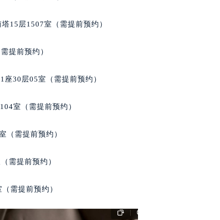
家售后服务中心（需提前预约）
后服务中心（需提前预约）
塔15层1507室（需提前预约）
后服务中心（需提前预约）
后服务中心（需提前预约）
室（需提前预约）
售后服务中心（需提前预约）
售后服务中心（需提前预约）
座30层05室（需提前预约）
售后服务中心（需提前预约）
家售后服务中心（需提前预约）
104室（需提前预约）
家售后服务中心（需提前预约）
路交叉口积家售后服务中心（需提前预约）
9室（需提前预约）
后服务中心（需提前预约）
后服务中心（需提前预约）
B室（需提前预约）
后服务中心（需提前预约）
服务中心（需提前预约）
室（需提前预约）
后服务中心（需提前预约）
家售后服务中心（需提前预约）