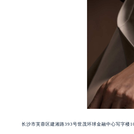
吉林省四平市铁东区紫气大路与南九
吉林省松原市宁江区五环大街积家售
吉林省通化市东昌区环通乡江南大街
吉林省延边市延吉市解放路积家售后
辽宁省鞍山市铁东区站前街积家售后
辽宁省本溪市平山区胜利路积家售后
辽宁省朝阳市双塔区新华路积家售后
辽宁省丹东市振兴区七经街积家售后
辽宁省抚顺市新抚区东一路积家售后
辽宁省阜新市海州区解放大街积家售
辽宁省葫芦岛市连山区中央路积家售
辽宁省锦州市古塔区中央大街积家售
辽宁省辽阳市白塔区新运大街积家售
辽宁省盘锦市兴隆台区石油大街积家
辽宁省铁岭市银州区南马路积家售后
长沙市芙蓉区建湘路393号世茂环球金融中心写字楼10
辽宁省营口市站前区市府路与渤海大