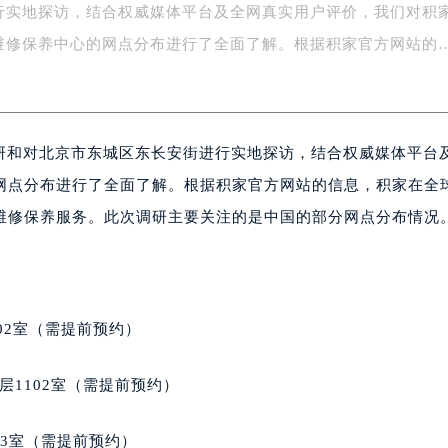
行实地探访，结合权威媒体平台及全网真实用户评价，我们对积
字楼1号楼16层1604室（需提前预约）
务中心东塔写字楼（华润万象城）17层1706室（需提前预约）
维修保养中心的网点分布进行了全面了解。根据积家官方网站的
场办公楼20层2009室（需提前预约）
写字楼A座5层503-5室（需提前预约）
广场写字楼4号楼22层2209室（需提前预约）
的调研和对北京市东城区东长安街进行实地探访，结合权威媒体平台
际中心写字楼8层805室（需提前预约）
易中心写字楼A座13层1304室（需提前预约）
网点分布进行了全面了解。根据积家官方网站的信息，积家在全
绿地双子塔（中央广场）A1座办公楼14层07室（需提前预约）
维修保养服务。此次调研主要关注的是中国的部分网点分布情况
心写字楼（万象城）15层1508室（需提前预约）
际中心写字楼A塔7层704室（需提前预约）
世界贸易中心大厦南塔写字楼15层07室（需提前预约）
厦写字楼17层1701室（需提前预约）
02室（需提前预约）
厦写字楼1座30层05室（需提前预约）
字楼B座11层1104室（需提前预约）
层1102室（需提前预约）
写字楼15层03室（需提前预约）
心写字楼24层2406B室（需提前预约）
03室（需提前预约）