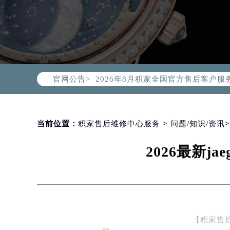
2026年8月积家中国区售后服务网络
2026年8月积家全国官方售后客户服务热线
官网公告>
积家官方全国统一服务热线400-99
2026年8月积家售后服务中心最新网
北京市朝阳区建国门外大街甲6号华熙
北京市东城区东长安街1号东方广场写
当前位置：
积家售后维修中心服务
>
问题/知识/资讯
天津市和平区赤峰道136号天津国际金
2026最新
上海市徐汇区虹桥路3号港汇中心写字楼
上海市黄浦区南京东路299号宏伊国
南京市秦淮区中山南路1号（新街口）
常州市新北区龙锦路1590号现代传媒
徐州市鼓楼区淮海东路29号苏宁广场I
【积家售后
扬州市邗江区国展路29号星耀天地写字