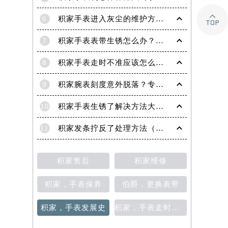

6
积家手表进入灰尘的维护方法（处理办法）
7
积家手表表带生锈怎么办？（积家手表去除锈迹的四种方法）
8
积家手表走时不准应该怎么办?(走时不准的处理方法)
9
积家腕表刻度意外脱落？专业应对策略在这里
10
积家手表生锈了解决方法大全（有效保养与修复指南）
11
积家发条拧反了处理方法（手表维修的正确步骤与技巧）
积家售后
积家维修
积家，手表保养
伯爵，更换表带
积家，手表发展史
积家，手表走时不准