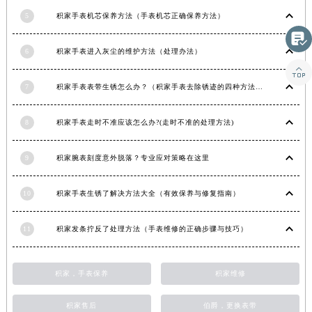
湖南省常德市武陵区人民路积家售后服务中心（需提前预约）
5
积家手表机芯保养方法（手表机芯正确保养方法）
湖南省郴州市北湖区国庆北路积家售后服务中心（需提前预约）

6
积家手表进入灰尘的维护方法（处理办法）
湖南省衡阳市雁峰区解放路积家售后服务中心（需提前预约）

湖南省怀化市鹤城区迎丰中路积家售后服务中心（需提前预约）
7
积家手表表带生锈怎么办？（积家手表去除锈迹的四种方法）
湖南省娄底市娄星区长青街积家售后服务中心（需提前预约）
湖南省邵阳市双清区东风路积家售后服务中心（需提前预约）
8
积家手表走时不准应该怎么办?(走时不准的处理方法)
湖南省湘潭市雨湖区莲城大道积家售后服务中心（需提前预约）
湖南省益阳市赫山区桃花仑路积家售后服务中心（需提前预约）
9
积家腕表刻度意外脱落？专业应对策略在这里
湖南省永州市冷水滩区永州大道与中兴路交叉口积家售后服务中心（需提前预约）
湖南省岳阳市岳阳楼区东茅岭路积家售后服务中心（需提前预约）
10
积家手表生锈了解决方法大全（有效保养与修复指南）
湖南省张家界市永定区解放路积家售后服务中心（需提前预约）
湖南省长沙市芙蓉区建湘路393号世茂环球金融中心写字楼10层1013室积家售后服务中心（需提前预约）
11
积家发条拧反了处理方法（手表维修的正确步骤与技巧）
湖南省株洲市芦淞区建设南路积家售后服务中心（需提前预约）
甘肃省白银市白银区北京路积家售后服务中心（需提前预约）
积家，手表保养
积家维修
甘肃省定西市安定区解放路积家售后服务中心（需提前预约）
积家售后
伯爵，更换表带
甘肃省敦煌市沙州镇阳关中路积家售后服务中心（需提前预约）