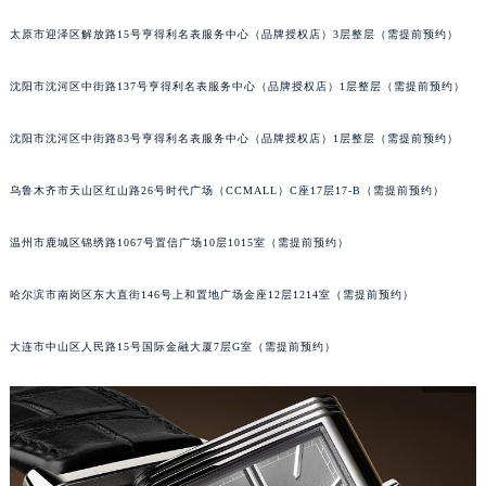
吉林省辽源市龙山区人民大街积家售后服务中心（需提前预约）
太原市迎泽区解放路15号亨得利名表服务中心（品牌授权店）3层整层（需提前预约）
吉林省梅河口市新华街道梅河大街积家售后服务中心（需提前预约）
吉林省四平市铁东区紫气大路与南九经街交汇处积家售后服务中心（需提前预约）
沈阳市沈河区中街路137号亨得利名表服务中心（品牌授权店）1层整层（需提前预约）
吉林省松原市宁江区五环大街积家售后服务中心（需提前预约）
沈阳市沈河区中街路83号亨得利名表服务中心（品牌授权店）1层整层（需提前预约）
吉林省通化市东昌区环通乡江南大街积家售后服务中心（需提前预约）
吉林省延边市延吉市解放路积家售后服务中心（需提前预约）
乌鲁木齐市天山区红山路26号时代广场（CCMALL）C座17层17-B（需提前预约）
辽宁省鞍山市铁东区站前街积家售后服务中心（需提前预约）
辽宁省本溪市平山区胜利路积家售后服务中心（需提前预约）
温州市鹿城区锦绣路1067号置信广场10层1015室（需提前预约）
辽宁省朝阳市双塔区新华路积家售后服务中心（需提前预约）
辽宁省丹东市振兴区七经街积家售后服务中心（需提前预约）
哈尔滨市南岗区东大直街146号上和置地广场金座12层1214室（需提前预约）
辽宁省抚顺市新抚区东一路积家售后服务中心（需提前预约）
大连市中山区人民路15号国际金融大厦7层G室（需提前预约）
辽宁省阜新市海州区解放大街积家售后服务中心（需提前预约）
辽宁省葫芦岛市连山区中央路积家售后服务中心（需提前预约）
辽宁省锦州市古塔区中央大街积家售后服务中心（需提前预约）
辽宁省辽阳市白塔区新运大街积家售后服务中心（需提前预约）
辽宁省盘锦市兴隆台区石油大街积家售后服务中心（需提前预约）