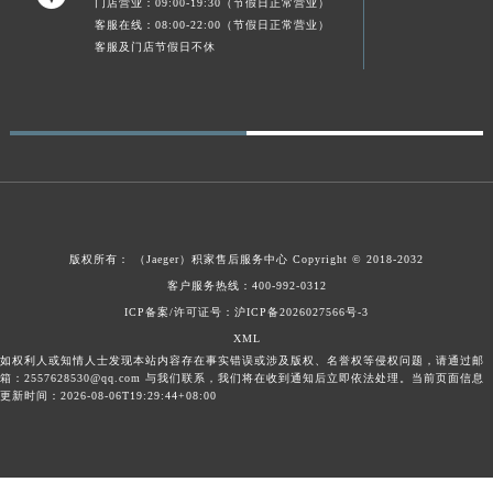
门店营业：09:00-19:30（节假日正常营业）
陕西省榆林市榆阳区长兴路积家售后服务中心（需提前预约）
客服在线：08:00-22:00（节假日正常营业）
客服及门店节假日不休
新疆维吾尔自治区阿克苏市东大街积家售后服务中心（需提前预约）
新疆维吾尔自治区阿拉尔市胜利大道积家售后服务中心（需提前预约）
新疆维吾尔自治区阿拉山口市友好路积家售后服务中心（需提前预约）
新疆维吾尔自治区阿勒泰市解放路积家售后服务中心（需提前预约）
新疆维吾尔自治区阿图什市光明路积家售后服务中心（需提前预约）
新疆维吾尔自治区白杨市军垦路积家售后服务中心（需提前预约）
新疆维吾尔自治区北屯市团结路积家售后服务中心（需提前预约）
版权所有：
（Jaeger）
积家售后服务中心
Copyright © 2018-2032
新疆维吾尔自治区博乐市博乐市北京路积家售后服务中心（需提前预约）
客户服务热线：400-992-0312
新疆维吾尔自治区昌吉市延安北路积家售后服务中心（需提前预约）
ICP备案/许可证号：沪ICP备2026027566号-3
新疆维吾尔自治区阜康市博峰路积家售后服务中心（需提前预约）
XML
新疆维吾尔自治区哈密市伊州区建国北路积家售后服务中心（需提前预约）
如权利人或知情人士发现本站内容存在事实错误或涉及版权、名誉权等侵权问题，请通过邮
箱：2557628530@qq.com 与我们联系，我们将在收到通知后立即依法处理。当前页面信息
新疆维吾尔自治区和田市和田市北京西路积家售后服务中心（需提前预约）
更新时间：2026-08-06T19:29:44+08:00
新疆维吾尔自治区胡杨河市胡杨河市胡杨路积家售后服务中心（需提前预约）
新疆维吾尔自治区霍尔果斯市亚欧北路积家售后服务中心（需提前预约）
新疆维吾尔自治区喀什市解放北路积家售后服务中心（需提前预约）