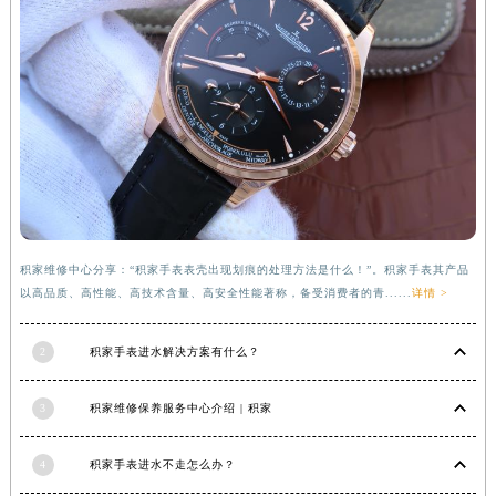
河南省信阳市浉河区东方红大道积家售后服务中心（需提前预约）
河南省许昌市魏都区建安大道与八龙路交叉口积家售后服务中心（需提前预约）
河南省郑州市二七区民主路10号华润大厦29层2905室积家售后服务中心（需提前预约）
河南省周口市川汇区七一路积家售后服务中心（需提前预约）
河南省驻马店市驿城区乐山大道与置地大道交叉口积家售后服务中心（需提前预约）
湖北省鄂州市鄂城区文星大道积家售后服务中心（需提前预约）
湖北省黄冈市黄州区赤壁大道积家售后服务中心（需提前预约）
湖北省黄石市黄石港区武汉路积家售后服务中心（需提前预约）
湖北省荆门市东宝中天街步行街积家售后服务中心（需提前预约）
积家维修中心分享：“积家手表表壳出现划痕的处理方法是什么！”。积家手表其产品
以高品质、高性能、高技术含量、高安全性能著称，备受消费者的青......
详情 >
湖北省荆州市荆州区荆中路积家售后服务中心（需提前预约）
湖北省十堰市茅箭区人民北路积家售后服务中心（需提前预约）
2
积家手表进水解决方案有什么？
湖北省随州市曾都区青年路积家售后服务中心（需提前预约）
湖北省咸宁市咸安区长安大道积家售后服务中心（需提前预约）
3
积家维修保养服务中心介绍 | 积家
湖北省襄阳市樊城区长虹路与人民路交叉口积家售后服务中心（需提前预约）
湖北省孝感市孝南区复兴大道积家售后服务中心（需提前预约）
4
积家手表进水不走怎么办？
湖北省宜昌市西陵区夷陵大道与港窑路积家售后服务中心（需提前预约）