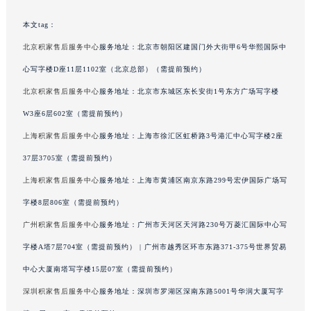
澳门特别行政区风顺堂区南湾大马路积家售后服务中心（需提前预约）
本文tag：
澳门特别行政区花地玛堂区关闸广场积家售后服务中心（需提前预约）
北京积家售后服务中心
服务地址：北京市朝阳区建国门外大街甲6号华熙国际中
澳门特别行政区花王堂区大三巴商圈积家售后服务中心（需提前预约）
心写字楼D座11层1102室（北京总部）（需提前预约）
澳门特别行政区嘉模堂区官也街积家售后服务中心（需提前预约）
澳门省路氹城市金光大道积家售后服务中心（需提前预约）
北京积家售后服务中心
服务地址：北京市东城区东长安街1号东方广场写字楼
澳门特别行政区望德堂区塔石广场积家售后服务中心（需提前预约）
W3座6层602室（需提前预约）
福建省福州市鼓楼区五四路128-1号恒力城写字楼15层03室积家售后服务中心（需提前预约）
上海积家售后服务中心
服务地址：上海市徐汇区虹桥路3号港汇中心写字楼2座
福建省厦门市思明区湖滨东路95号万象城华润大厦B座11层1104室积家售后服务中心（需提前预约）
37层3705室（需提前预约）
广东省潮州市潮安区新风路与潮汕路交汇处积家售后服务中心（需提前预约）
上海积家售后服务中心
服务地址：上海市黄浦区南京东路299号宏伊国际广场写
广东省广州市天河区天河路230号万菱汇国际中心A塔7层704室积家售后服务中心（需提前预约）
字楼8层806室（需提前预约）
广东省广州市越秀区环市东路371-375号世界贸易中心大厦南塔15层1507室积家售后服务中心（需提前预约）
广州积家售后服务中心
服务地址：广州市天河区天河路230号万菱汇国际中心写
广东省河源市源城区越王大道积家售后服务中心（需提前预约）
广东省惠州市惠城区江北文昌一路7号华贸大厦1座30层3005室积家售后服务中心（需提前预约）
字楼A塔7层704室（需提前预约） | 广州市越秀区环市东路371-375号世界贸易
广东省江门市蓬江区广场西路积家售后服务中心（需提前预约）
中心大厦南塔写字楼15层07室（需提前预约）
广东省揭阳市榕城进贤门步行街积家售后服务中心（需提前预约）
深圳积家售后服务中心
服务地址：深圳市罗湖区深南东路5001号华润大厦写字
广东省茂名市电白区水东街道迎宾大道积家售后服务中心（需提前预约）