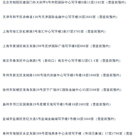
北京市朝阳区建国门外大街甲6号华熙国际中心写字楼D座11层1102室（需提前预约）
福州市鼓楼区五四路128-1号恒力城写字楼15层03室（需提前预约）
成都市锦江区人民东路6号SAC东原中心写字楼24层2406B室（需提前预约）
天津市和平区赤峰道136号天津国际金融中心写字楼26层2603室（需提前预约）
重庆市江北区观音桥步行街2号融恒时代广场写字楼9层902室（需提前预约）
长沙市芙蓉区定王台街道建湘路393号世茂环球金融中心写字楼（芙蓉广场）10层13室（需提前预约）
上海市徐汇区虹桥路3号港汇中心写字楼2座37层3705室（需提前预约）
郑州市二七区铭功路10号华润大厦写字楼29层2905室（需提前预约）
上海市黄浦区南京东路299号宏伊国际广场写字楼8层806室（需提前预约）
太原市迎泽区解放路15号亨得利名表服务中心（品牌授权店）3层整层（需提前预约）
沈阳市沈河区中街路137号亨得利名表服务中心（品牌授权店）1层整层（需提前预约）
南京市秦淮区中山南路1号（新街口）南京中心写字楼22层C1-1室（需提前预约）
沈阳市沈河区中街路83号亨得利名表服务中心（品牌授权店）1层整层（需提前预约）
乌鲁木齐市天山区红山路26号时代广场（CCMALL）C座17层17-B（需提前预约）
常州市新北区龙锦路1590号现代传媒中心写字楼5号楼10层1008室（需提前预约）
温州市鹿城区锦绣路1067号置信广场10层1015室（需提前预约）
徐州市鼓楼区淮海东路29号苏宁广场IFC国际金融中心35层3508室（需提前预约）
哈尔滨市道里区友谊西路600号富力中心T2座写字楼29层03室（需提前预约）
大连市中山区人民路15号国际金融大厦7层G室（需提前预约）
扬州市邗江区国展路29号星耀天地写字楼1号楼18层1803室（需提前预约）
佛山市禅城区季华五路57号万科金融中心C座12层1205室（需提前预约）
东莞市东城街道鸿福东路1号民盈国贸中心T1写字楼9层907室（需提前预约）
盐城市盐都区世纪大道5号盐城金融城写字楼1号楼16层1604室（需提前预约）
无锡市梁溪区人民中路139号恒隆广场写字楼1座11层1104室（需提前预约）
南通市崇川区工农路57号圆融广场写字楼16层1603室（需提前预约）
泰州市海陵区永定东路399号置地商务中心东塔写字楼（华润万象城）17层1706室（需提