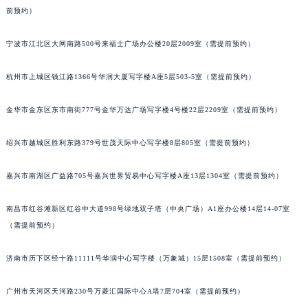
前预约）
苏州市苏州工业园区星港街199号苏州中心办公楼C座22层08室（需提前预约）
武汉市江汉区解放大道686号世界贸易大厦38层09室（需提前预约）
宁波市江北区大闸南路500号来福士广场办公楼20层2009室（需提前预约）
南宁市青秀区金湖路59号地王大厦12楼1224室（需提前预约）
合肥市蜀山区潜山路111号万象城华润大厦B座12楼03室（需提前预约）
杭州市上城区钱江路1366号华润大厦写字楼A座5层503-5室（需提前预约）
泉州市丰泽区宝洲路729号浦西万达中心写字楼A座7楼709室（需提前预约）
青岛市南区山东路6号华润大厦B座22层04室（需提前预约）
金华市金东区东市南街777号金华万达广场写字楼4号楼22层2209室（需提前预约）
烟台市芝罘区胜利路139号万达金融中心A座907室（需提前预约）
绍兴市越城区胜利东路379号世茂天际中心写字楼8层805室（需提前预约）
长春市朝阳区西安大路727号中银大厦A座(旺进大厦)18层09室（需提前预约）
贵阳市南明区都司高架桥路33号亨特国际金融中心14楼14D（需提前预约）
嘉兴市南湖区广益路705号嘉兴世界贸易中心写字楼A座13层1304室（需提前预约）
昆明市盘龙区北京路928号同德昆明广场写字楼10层06室（需提前预约）
石家庄市长安区中山东路39号勒泰中心写字楼B座13层07室（需提前预约）
南昌市红谷滩新区红谷中大道998号绿地双子塔（中央广场）A1座办公楼14层14-07室
西安市碑林区南关正街88号华侨城长安国际中心E座6楼10室（需提前预约）
（需提前预约）
海口市龙华区金贸东路5号海口华润大厦B座17层1707室（需提前预约）
济南市历下区经十路11111号华润中心写字楼（万象城）15层1508室（需提前预约）
唐山市路南区新华东道100号万达广场写字楼A座10层1002室（需提前预约）
台州市椒江区东海大道1800号腾达中心东1幢20楼2002室（需提前预约）
广州市天河区天河路230号万菱汇国际中心A塔7层704室（需提前预约）
内蒙古自治区呼和浩特市玉泉区大学西街70号华润万象城写字楼（鄂尔多斯大厦）23层2326室（需提前预约）