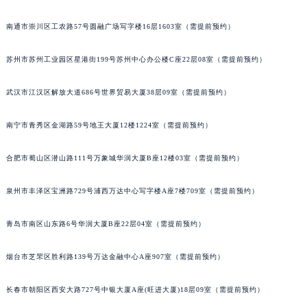
内蒙古自治区锡林郭勒盟市锡林浩特市光明街与额尔敦路交叉口积家售后服务中心（需提前预约）
南通市崇川区工农路57号圆融广场写字楼16层1603室（需提前预约）
内蒙古自治区兴安盟市乌兰浩特市兴安大街积家售后服务中心（需提前预约）
山西省大同市平城区迎宾街积家售后服务中心（需提前预约）
苏州市苏州工业园区星港街199号苏州中心办公楼C座22层08室（需提前预约）
山西省晋城市城区黄华街积家售后服务中心（需提前预约）
山西省晋中市榆次区顺城街积家售后服务中心（需提前预约）
武汉市江汉区解放大道686号世界贸易大厦38层09室（需提前预约）
山西省临汾市尧都区解放路积家售后服务中心（需提前预约）
南宁市青秀区金湖路59号地王大厦12楼1224室（需提前预约）
山西省吕梁市离石区永宁中路与建设街交叉口积家售后服务中心（需提前预约）
山西省朔州市朔城区怡西路与鄯阳西街交汇处积家售后服务中心（需提前预约）
合肥市蜀山区潜山路111号万象城华润大厦B座12楼03室（需提前预约）
山西省忻州市忻府区和平东街与七一南路交叉口积家售后服务中心（需提前预约）
山西省阳泉市郊区平阳东街与新城大道交叉口积家售后服务中心（需提前预约）
泉州市丰泽区宝洲路729号浦西万达中心写字楼A座7楼709室（需提前预约）
山西省运城市盐湖区河东街积家售后服务中心（需提前预约）
青岛市南区山东路6号华润大厦B座22层04室（需提前预约）
山西省长治市潞州区英雄中路积家售后服务中心（需提前预约）
山西省太原市迎泽区迎泽街道解放路15号亨得利名表维修授权店3楼积家售后服务中心（需提前预约）
烟台市芝罘区胜利路139号万达金融中心A座907室（需提前预约）
天津市和平区赤峰道136号天津国际金融中心26层2603室积家售后服务中心（需提前预约）
安徽省安庆市迎江区人民路积家售后服务中心（需提前预约）
长春市朝阳区西安大路727号中银大厦A座(旺进大厦)18层09室（需提前预约）
安徽省蚌埠市蚌山区淮河路积家售后服务中心（需提前预约）