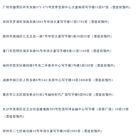
甘肃省兰州市七里河区西津西路16号兰州中心写字楼21层2102室（需提前预约）
广州市越秀区环市东路371-375号世界贸易中心大厦南塔写字楼15层07室（需提前预约）
重庆市解放碑渝中区民权路28号英利国际金融中心写字楼20层01室（需提前预约）
深圳市罗湖区深南东路5001号华润大厦写字楼17层1701室（需提前预约）
黑龙江省大庆市萨尔图区会战大街积家售后服务中心（需提前预约）
黑龙江省鹤岗市向阳区红军路积家售后服务中心（需提前预约）
惠州市惠城区江北文昌一路7号华贸大厦写字楼1座30层05室（需提前预约）
黑龙江省黑河市爱辉区中央街积家售后服务中心（需提前预约）
黑龙江省鸡西市鸡冠区红军路积家售后服务中心（需提前预约）
厦门市思明区湖滨东路95号华润大厦写字楼B座11层1104室（需提前预约）
黑龙江省佳木斯市向阳区长安路积家售后服务中心（需提前预约）
黑龙江省牡丹江市东安区太平路积家售后服务中心（需提前预约）
福州市晋安区横屿路9号东二环泰禾中心写字楼2号楼5层509室（需提前预约）
黑龙江省七台河市桃山区大同街积家售后服务中心（需提前预约）
成都市锦江区人民东路6号SAC东原中心写字楼24层2406B室（需提前预约）
黑龙江省齐齐哈尔市龙沙区龙华路积家售后服务中心（需提前预约）
黑龙江省双鸭山市尖山区新兴大街积家售后服务中心（需提前预约）
重庆市江北区观音桥步行街2号融恒时代广场写字楼9层902室（需提前预约）
黑龙江省绥化市北林区新华街与康庄路交叉口积家售后服务中心（需提前预约）
黑龙江省伊春市伊美区通河路积家售后服务中心（需提前预约）
长沙市芙蓉区定王台街道建湘路393号世茂环球金融中心写字楼（芙蓉广场）10层13室
吉林省白城市洮北区明仁南街积家售后服务中心（需提前预约）
（需提前预约）
吉林省白山市浑江区浑江大街积家售后服务中心（需提前预约）
郑州市二七区铭功路10号华润大厦写字楼29层2905室（需提前预约）
吉林省吉林市船营区河南街积家售后服务中心（需提前预约）