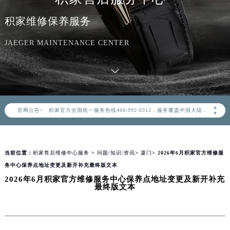
积家维修保养服务
JAEGER MAINTENANCE CENTER
2026年8月积家中国区售后服务网络优化升级公告
2026年8月积家全国官方售后客户服务热线：400-992-0312
▲
官网公告>
积家官方全国统一服务热线400-992-0312，服务覆盖中国大陆、香港、澳门、台湾全部区域（非大陆需加拨“+86”）
▼
2026年8月积家售后服务中心最新网点地址：
北京市朝阳区建国门外大街甲6号华熙国际中心写字楼D座11层1102室（北京总部）（需提前预约）
当前位置：
积家售后维修中心服务
>
问题/知识/资讯
>
厦门
> 2026年6月积家官方维修服
北京市东城区东长安街1号东方广场写字楼W3座6层602室（需提前预约）
务中心保养点地址变更及新开补充最终版文本
天津市和平区赤峰道136号天津国际金融中心写字楼26层2603室（需提前预约）
2026年6月积家官方维修服务中心保养点地址变更及新开补充
上海市徐汇区虹桥路3号港汇中心写字楼2座37层3705室（需提前预约）
最终版文本
上海市黄浦区南京东路299号宏伊国际广场写字楼8层806室（需提前预约）
南京市秦淮区中山南路1号（新街口）南京中心写字楼22层C1-1室（需提前预约）
常州市新北区龙锦路1590号现代传媒中心写字楼5号楼10层1008室（需提前预约）