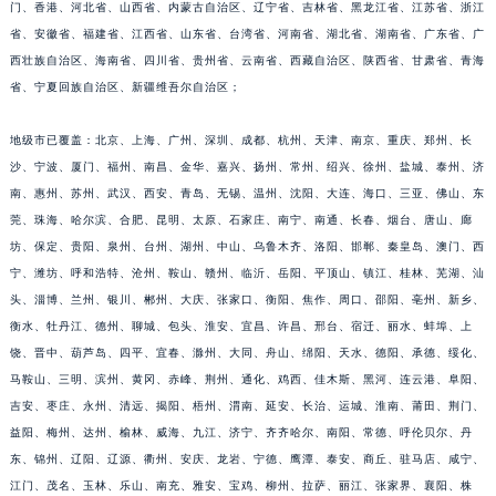
门、香港、河北省、山西省、内蒙古自治区、辽宁省、吉林省、黑龙江省、江苏省、浙江
福建省莆田市城厢区霞林街道荔华东大道积家售后服务中心（需提前预约）
省、安徽省、福建省、江西省、山东省、台湾省、河南省、湖北省、湖南省、广东省、广
福建省三明市三元区东乾二路积家售后服务中心（需提前预约）
西壮族自治区、海南省、四川省、贵州省、云南省、西藏自治区、陕西省、甘肃省、青海
福建省漳州市龙文区步港路积家售后服务中心（需提前预约）
省、宁夏回族自治区、新疆维吾尔自治区；
江苏省常州市新北区龙锦路1590号现代传媒中心5号楼10层1008室积家售后服务中心（需提前预约）
地级市已覆盖：北京、上海、广州、深圳、成都、杭州、天津、南京、重庆、郑州、长
江苏省淮安市清江浦区淮海北路积家售后服务中心（需提前预约）
沙、宁波、厦门、福州、南昌、金华、嘉兴、扬州、常州、绍兴、徐州、盐城、泰州、济
江苏省连云港市海州区通灌北路积家售后服务中心（需提前预约）
南、惠州、苏州、武汉、西安、青岛、无锡、温州、沈阳、大连、海口、三亚、佛山、东
江苏省南京市秦淮区中山南路1号南京中心22层22-C1-C3室积家售后服务中心（需提前预约）
莞、珠海、哈尔滨、合肥、昆明、太原、石家庄、南宁、南通、长春、烟台、唐山、廊
江苏省宿迁市宿城区西湖路积家售后服务中心（需提前预约）
坊、保定、贵阳、泉州、台州、湖州、中山、乌鲁木齐、洛阳、邯郸、秦皇岛、澳门、西
江苏省泰州市海陵区永定东路399号置地商务中心东塔（华润万象城）17层1706室积家售后服务中心（需提前预约）
宁、潍坊、呼和浩特、沧州、鞍山、赣州、临沂、岳阳、平顶山、镇江、桂林、芜湖、汕
头、淄博、兰州、银川、郴州、大庆、张家口、衡阳、焦作、周口、邵阳、亳州、新乡、
江苏省徐州市鼓楼区淮海东路29号苏宁广场IFC国际金融中心35层3508室积家售后服务中心（需提前预约）
衡水、牡丹江、德州、聊城、包头、淮安、宜昌、许昌、邢台、宿迁、丽水、蚌埠、上
江苏省盐城市盐都区世纪大道5号盐城金融城写字楼1号楼16层1604室积家售后服务中心（需提前预约）
饶、晋中、葫芦岛、四平、宜春、滁州、大同、舟山、绵阳、天水、德阳、承德、绥化、
江苏省扬州市邗江区国展路29号星耀天地写字楼1号楼18层1803室积家售后服务中心（需提前预约）
马鞍山、三明、滨州、黄冈、赤峰、荆州、通化、鸡西、佳木斯、黑河、连云港、阜阳、
江苏省镇江市京口区中山东路积家售后服务中心（需提前预约）
吉安、枣庄、永州、清远、揭阳、梧州、渭南、延安、长治、运城、淮南、莆田、荆门、
江西省抚州市临川区赣东大道积家售后服务中心（需提前预约）
益阳、梅州、达州、榆林、威海、九江、济宁、齐齐哈尔、南阳、常德、呼伦贝尔、丹
江西省赣州市章贡区文清路积家售后服务中心（需提前预约）
东、锦州、辽阳、辽源、衢州、安庆、龙岩、宁德、鹰潭、泰安、商丘、驻马店、咸宁、
江门、茂名、玉林、乐山、南充、雅安、宝鸡、柳州、拉萨、丽江、张家界、襄阳、株
江西省吉安市吉州区井冈山大道积家售后服务中心（需提前预约）