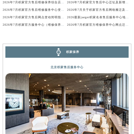
2026年7月积家官方售后维修保养综合店地址变动及新增补充网点
2026年7月积家官方售后中心迁址及新增网点快速一览
广西壮族自治区河池市金城江区金城江街道朝阳路积家售后服务中心（需提前预约）
2026年7月积家官方售后维修服务中心变动及保养点新增公告
2026年7月关于积家官方售后网络搬迁及新增的补充说明文件
广西壮族自治区贺州市八步区城东街道灵峰南路积家售后服务中心（需提前预约）
2026年7月积家官方售后网点变动简明指引（搬迁+新增）
2026最新jaeger积家名表售后服务中心地址考察报告
广西壮族自治区来宾市兴宾区桂中大道积家售后服务中心（需提前预约）
2026年7月积家官方服务中心（维修保养）搬迁及新设正式告知函件
2026年7月积家官方维修保养中心网点迁移及新设事项通告
广西壮族自治区柳州市城中区中山中路积家售后服务中心（需提前预约）
广西壮族自治区钦州市钦南区金海湾东大街积家售后服务中心（需提前预约）
广西壮族自治区梧州市万秀区龙湖镇高旺路积家售后服务中心（需提前预约）
积家保养
广西壮族自治区玉林市玉州区金玉路积家售后服务中心（需提前预约）
海南省儋州市儋州市那大镇兰洋北路积家售后服务中心（需提前预约）
北京积家售后服务中心
海南省东方市八所镇解放西路积家售后服务中心（需提前预约）
海南省琼海市嘉积镇东风路积家售后服务中心（需提前预约）
海南省三沙市西沙区西沙群岛永兴岛北京路积家售后服务中心（需提前预约）
海南省三亚市吉阳区迎宾路积家售后服务中心（需提前预约）
海南省万宁市万城镇解放路积家售后服务中心（需提前预约）
海南省文昌市文城镇教育东路积家售后服务中心（需提前预约）
海南省五指山市通什镇三月三大道积家售后服务中心（需提前预约）
香港特别行政区尖沙咀区油尖旺区广东道积家售后服务中心（需提前预约）