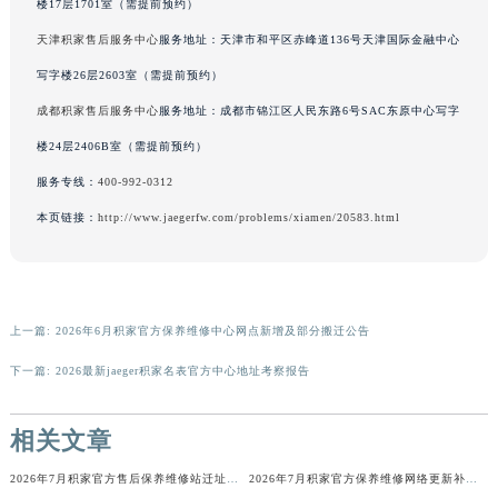
楼17层1701室（需提前预约）
广东省梅州市梅江区金燕大道积家售后服务中心（需提前预约）
天津积家售后服务中心
服务地址：天津市和平区赤峰道136号天津国际金融中心
广东省清远市清城区湖西路积家售后服务中心（需提前预约）
写字楼26层2603室（需提前预约）
广东省汕头市龙湖区长平路积家售后服务中心（需提前预约）
成都积家售后服务中心
服务地址：成都市锦江区人民东路6号SAC东原中心写字
广东省汕尾市城区香洲街道园林社区翠园街积家售后服务中心（需提前预约）
广东省韶关市武江区芙蓉新区与老城中心交汇处积家售后服务中心（需提前预约）
楼24层2406B室（需提前预约）
广东省深圳市罗湖区深南东路5001号华润大厦17层1701室积家售后服务中心（需提前预约）
服务专线：
400-992-0312
广东省阳江市江城区东风一路积家售后服务中心（需提前预约）
本页链接：
http://www.jaegerfw.com/problems/xiamen/20583.html
广东省云浮市云城区金山路积家售后服务中心（需提前预约）
广东省湛江市赤坎区观海北路积家售后服务中心（需提前预约）
广东省肇庆市端州区信安大道与砚都大道交汇处积家售后服务中心（需提前预约）
上一篇:
2026年6月积家官方保养维修中心网点新增及部分搬迁公告
广西壮族自治区百色市右江区中山二路积家售后服务中心（需提前预约）
广西壮族自治区北海市海城区北京路积家售后服务中心（需提前预约）
下一篇:
2026最新jaeger积家名表官方中心地址考察报告
广西壮族自治区崇左市江州区石景林街道友谊大道与丽川路交汇处积家售后服务中心（需提前预约）
广西壮族自治区防城港市港口区金花茶大道积家售后服务中心（需提前预约）
相关文章
广西壮族自治区贵港市港北区港城街道布山大道与仙衣路交叉口积家售后服务中心（需提前预约）
2026年7月积家官方售后保养维修站迁址新开官方说明文本发布
2026年7月积家官方保养维修网络更新补充最终版（含搬迁新增店面）确认文本
广西壮族自治区桂林市秀峰区红岭路积家售后服务中心（需提前预约）