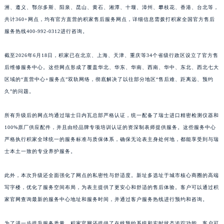
洲、遵义、鄂尔多斯、阳泉、昆山、黄石、湘潭、十堰、漳州、攀枝花、香港、台北等，
江西省景德镇市珠山区珠山中路积家售后服务中心（需提前预约）
共计360+网点，均有官方直营的积家售后服务网点，详细信息需拨打积家全国官方售后
江西省九江市浔阳区浔阳路积家售后服务中心（需提前预约）
服务热线400-992-0312进行咨询。
江西省南昌市红谷滩新区红谷中大道998号绿地双子塔（中央广场）A1座办公楼14层1407室积家售后服务中心（需提前预约）
江西省萍乡市安源区萍安北大道与康庄路交叉口积家售后服务中心（需提前预约）
截至2026年6月18日，积家已在北京、上海、天津、重庆等34个省级行政区设立了官方售
江西省上饶市信州区滨江西路积家售后服务中心（需提前预约）
后维修服务中心。这些网点形成了覆盖华北、华东、华南、西南、华中、东北、西北七大
区域的“直营中心+服务点”双轨网络，彻底解决了以往部分地区“售后难、距离远、预约
江西省新余市渝水区北湖西路积家售后服务中心（需提前预约）
久”的问题。
江西省宜春市袁州区中山中路积家售后服务中心（需提前预约）
江西省鹰潭市月湖区胜利东路积家售后服务中心（需提前预约）
所有升级后的网点均通过瑞士日内瓦总部严格认证，统一配备了瑞士进口精密检测仪器和
山东省德州市德城区东风中路积家售后服务中心（需提前预约）
100%原厂供应配件，并且由经品牌专项培训认证的资深制表师提供服务。这些服务中心
山东省东营市东营区济南路积家售后服务中心（需提前预约）
严格执行积家全球统一的服务标准与质保体系，确保无论表主身处何地，都能享受到与瑞
山东省济南市历下区经十路11111号华润中心写字楼（万象城）15层1508室积家售后服务中心（需提前预约）
士本土一致的专业养护服务。
山东省济宁市任城区太白楼路积家售后服务中心（需提前预约）
此外，本次升级还全面强化了网点的私密性与舒适度。新址多选址于城市核心商圈的高端
山东省莱芜市文化南路8号银座商城名表维修一楼名表维修积家售后服务中心（需提前预约）
写字楼，优化了服务空间布局，为表主提供了更安心和舒适的售后体验。客户可以通过积
山东省临沂市兰山区解放路积家售后服务中心（需提前预约）
家官网查询最新的服务中心地址和服务时间，并通过客户服务热线进行预约和咨询。
山东省日照市东港区烟台路积家售后服务中心（需提前预约）
山东省泰安市泰山区财源街道泰山大街积家售后服务中心（需提前预约）
为了进一步提升服务质量，积家官网还提供了在线预约系统和实时状态追踪功能。客户可