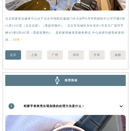
香港特别行政区金钟区中西区金钟道积家售后服务中心（需提前预约）
香港特别行政区九龙区油尖旺区弥敦道积家售后服务中心（需提前预约）
北京积家售后服务中心位于北京市朝阳区建国门外大街甲6号华熙国际中心写字楼D座
上
香港特别行政区铜锣湾区湾仔区轩尼诗道积家售后服务中心（需提前预约）
11层1102室（北京总部）（需提前预约） | 北京市东城区东长安街1号东方广场写字
（
河南省安阳市文峰区解放大道积家售后服务中心（需提前预约）
楼W3座6层602室（需提前预约），是积家维修保养服务网点,中心技师均接受标准培
前
河南省鹤壁市淇滨区九州路积家售后服务中心（需提前预约）
训....
详情 >
河南省济源市沁园街道济水大道积家售后服务中心（需提前预约）
河南省焦作市解放区解放路积家售后服务中心（需提前预约）
北京
上海
广州
深圳
天津
成都
河南省开封市鼓楼区中山路积家售后服务中心（需提前预约）
河南省洛阳市西工区中州中路与解放路交叉口积家售后服务中心（需提前预约）
河南省漯河市源汇区交通路积家售后服务中心（需提前预约）
推荐阅读
河南省南阳市宛城区范蠡东路与南都路交叉口积家售后服务中心（需提前预约）
河南省平顶山市卫东区建设路积家售后服务中心（需提前预约）
河南省濮阳市大华龙区开州路绿城路交叉口积家售后服务中心（需提前预约）
1
积家手表表壳出现划痕的处理方法是什么！
河南省三门峡市湖滨区和平路积家售后服务中心（需提前预约）
河南省商丘市梁园区神火大道积家售后服务中心（需提前预约）
河南省新乡市红旗区人民路积家售后服务中心（需提前预约）