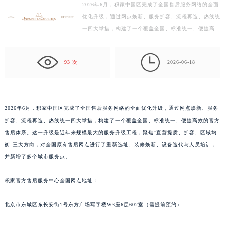
2026年6月，积家中国区完成了全国售后服务网络的全面
徐州市鼓楼区淮海东路29号苏宁广场IFC国际金融中心写字楼35层3508室（需提前预约）
优化升级，通过网点焕新、服务扩容、流程再造、热线统
扬州市邗江区国展路29号星耀天地写字楼1号楼18层1803室（需提前预约）
一四大举措，构建了一个覆盖全国、标准统一、便捷高效
盐城市盐都区世纪大道5号盐城金融城写字楼1号楼16层1604室（需提前预约）
的官方售后体系。这一升级是近年来规模最大的服务升
泰州市海陵区永定东路399号置地商务中心东塔写字楼（华润万象城）17层1706室（需提前预约）
级…

93 次
2026-06-18
宁波市江北区大闸南路500号来福士广场办公楼20层2009室（需提前预约）
杭州市上城区钱江路1366号华润大厦写字楼A座5层503-5室（需提前预约）
金华市金东区东市南街777号金华万达广场写字楼4号楼22层2209室（需提前预约）
绍兴市越城区胜利东路379号世茂天际中心写字楼8层805室（需提前预约）
2026年6月，积家中国区完成了全国售后服务网络的全面优化升级，通过网点焕新、服务
扩容、流程再造、热线统一四大举措，构建了一个覆盖全国、标准统一、便捷高效的官方
嘉兴市南湖区广益路705号嘉兴世界贸易中心写字楼A座13层1304室（需提前预约）
售后体系。这一升级是近年来规模最大的服务升级工程，聚焦“直营提质、扩容、区域均
南昌市红谷滩新区红谷中大道998号绿地双子塔（中央广场）A1座办公楼14层07室（需提前预约）
衡”三大方向，对全国原有售后网点进行了重新选址、装修焕新、设备迭代与人员培训，
济南市历下区经十路11111号华润中心写字楼（万象城）15层1508室（需提前预约）
并新增了多个城市服务点。
广州市天河区天河路230号万菱汇国际中心写字楼A塔7层704室（需提前预约）
广州市越秀区环市东路371-375号世界贸易中心大厦南塔写字楼15层07室（需提前预约）
积家官方售后服务中心全国网点地址：
深圳市罗湖区深南东路5001号华润大厦写字楼17层1701室（需提前预约）
北京市东城区东长安街1号东方广场写字楼W3座6层602室（需提前预约）
惠州市惠城区江北文昌一路7号华贸大厦写字楼1座30层05室（需提前预约）
厦门市思明区湖滨东路95号华润大厦写字楼B座11层1104室（需提前预约）