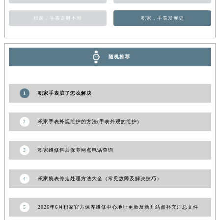
甘肃省合作市人民街积家售后服务中心（需提前预约）
积家，手表走时不准
积家，手表发展史
甘肃省嘉峪关市雄关区新华中路积家售后服务中心（需提前预约）
甘肃省金昌市金川区北京路积家售后服务中心（需提前预约）
甘肃省酒泉市肃州区西大街积家售后服务中心（需提前预约）
随机推荐
甘肃省临夏市城南街道团结路积家售后服务中心（需提前预约）
甘肃省陇南市武都区人民路积家售后服务中心（需提前预约）
甘肃省平凉市崆峒区西大街积家售后服务中心（需提前预约）
1
积家手表脏了怎么解决
甘肃省庆阳市西峰区南大街积家售后服务中心（需提前预约）
甘肃省天水市秦州区民主路积家售后服务中心（需提前预约）
2
积家手表外观维护的方法(手表外观的维护)
甘肃省武威市凉州区迎宾路积家售后服务中心（需提前预约）
甘肃省张掖市甘州区民乐北路积家售后服务中心（需提前预约）
3
积家维修售后保养网点电话查询
宁夏回族自治区固原市原州区文化街积家售后服务中心（需提前预约）
宁夏回族自治区石嘴山市大武口区贺兰山路积家售后服务中心（需提前预约）
4
积家腕表停走处理方法大全（常见故障及解决技巧）
宁夏回族自治区吴忠市利通区开元大道积家售后服务中心（需提前预约）
宁夏回族自治区银川市兴庆区新华东路97号新百中心C馆一层C1-18号商铺积家售后服务中心（需提前预约）
5
2026年6月积家官方保养维修中心地址更新及新开站点补充汇总文件
宁夏回族自治区中卫市沙坡头区鼓楼东街积家售后服务中心（需提前预约）