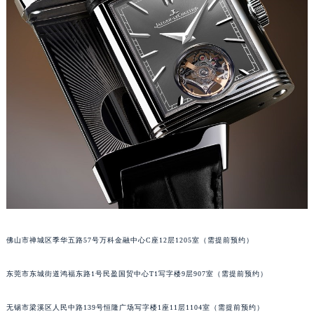
辽宁省铁岭市银州区南马路积家售后服务中心（需提前预约）
辽宁省营口市站前区市府路与渤海大街交叉口积家售后服务中心（需提前预约）
辽宁省沈阳市沈河区中街路137号亨得利名表维修授权店1楼积家售后服务中心（需提前预约）
辽宁省沈阳市沈河区中街路83号亨得利名表维修授权店1楼积家售后服务中心（需提前预约）
北京市朝阳区建国门外大街甲6号华熙国际中心D座11层1102室积家售后服务中心（北京总部）（需提前预约）
北京市东城区东长安街1号王府井东方广场W3座6层602室积家售后服务中心（需提前预约）
河北省保定市竞秀区朝阳北大街北国先天下积家售后服务中心（需提前预约）
内蒙古自治区阿拉善盟市左旗土尔扈特大街积家售后服务中心（需提前预约）
内蒙古自治区巴彦淖尔市临河区新华街积家售后服务中心（需提前预约）
内蒙古自治区包头市青山区幸福路甲3号王府井百货名表维修积家售后服务中心（需提前预约）
内蒙古自治区赤峰市红山区哈达街积家售后服务中心（需提前预约）
内蒙古自治区鄂尔多斯市东胜区伊金霍洛街积家售后服务中心（需提前预约）
佛山市禅城区季华五路57号万科金融中心C座12层1205室（需提前预约）
内蒙古自治区呼伦贝尔市海拉尔区中央街积家售后服务中心（需提前预约）
内蒙古自治区通辽市科尔沁区明仁大街积家售后服务中心（需提前预约）
东莞市东城街道鸿福东路1号民盈国贸中心T1写字楼9层907室（需提前预约）
内蒙古自治区乌海市海勃湾区人民南路积家售后服务中心（需提前预约）
无锡市梁溪区人民中路139号恒隆广场写字楼1座11层1104室（需提前预约）
内蒙古自治区乌兰察布市集宁区恩和大街积家售后服务中心（需提前预约）