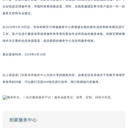
山东省威海市环翠区新威海路89号振华商厦一楼名表维修积家售后服务中心（需提前预约）
以在线提交维修申请，并随时查看维修进度。同时，在线客服团队将为客户提供一对一的
服务支持和专业建议。
山东省潍坊市奎文区东风东街积家售后服务中心（需提前预约）
山东省枣庄市滕州市北辛路与善国路交叉口积家售后服务中心（需提前预约）
自2026年6月18日起，所有积家官方维修服务中心将遵循全新的操作流程和标准规范进行
山东省淄博市张店区金晶大道积家售后服务中心（需提前预约）
工作。客户在进行腕表保养或维修时将享受到更加专业和高效的服务体验。积家官网将继
上海市黄浦区南京东路299号宏伊国际广场写字楼8层806室积家售后服务中心（需提前预约）
续作为主要的信息来源渠道，提供最新的服务中心信息和服务指南。
上海市徐汇区虹桥路3号港汇中心2座37层3705室积家售后服务中心（需提前预约）
浙江省杭州市上城区钱江路1366号华润大厦A座5层503-5室积家售后服务中心（需提前预约）
最后更新时间：2026年6月18日
浙江省湖州市吴兴区劳动路积家售后服务中心（需提前预约）
浙江省嘉兴市南湖区广益路705号嘉兴世界贸易中心A座13层1304室积家售后服务中心（需提前预约）
以上就是
厦门积家保养服务中心
为您分享的精彩内容。如果您还有其他关于积家手表维护
浙江省金华市金东区东市南街777号金华万达广场4号楼22楼2209室积家售后服务中心（需提前预约）
和保养的问题，可以拨打页面400电话进行咨询，我们将竭诚为您服务。
浙江省丽水市莲都区解放街积家售后服务中心（需提前预约）
浙江省宁波市江北区大闸南路500号来福士广场办公楼20层2009室积家售后服务中心（需提前预约）
浙江省衢州市柯城区上街积家售后服务中心（需提前预约）
浙江省绍兴市越城区胜利东路379号世茂天际中心写字楼8层805室积家售后服务中心（需提前预约）
浙江省舟山市定海区解放东路积家售后服务中心（需提前预约）
积家服务中心
澳门特别行政区大堂区议事亭前地（新马路）积家售后服务中心（需提前预约）