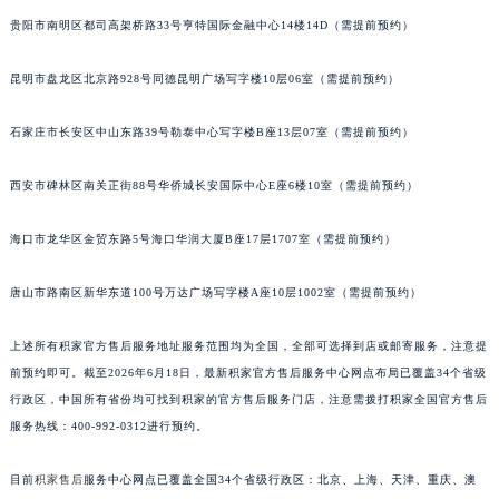
安徽省亳州市谯城区魏武大道积家售后服务中心（需提前预约）
贵阳市南明区都司高架桥路33号亨特国际金融中心14楼14D（需提前预约）
安徽省池州市贵池区长江路积家售后服务中心（需提前预约）
昆明市盘龙区北京路928号同德昆明广场写字楼10层06室（需提前预约）
安徽省滁州市琅琊区南谯北路积家售后服务中心（需提前预约）
安徽省阜阳市颍州区颍州北路积家售后服务中心（需提前预约）
石家庄市长安区中山东路39号勒泰中心写字楼B座13层07室（需提前预约）
安徽省淮北市相山区淮海路积家售后服务中心（需提前预约）
安徽省淮南市田家庵区国庆中路积家售后服务中心（需提前预约）
西安市碑林区南关正街88号华侨城长安国际中心E座6楼10室（需提前预约）
安徽省黄山市屯溪区黄山西路积家售后服务中心（需提前预约）
海口市龙华区金贸东路5号海口华润大厦B座17层1707室（需提前预约）
安徽省六安市金安区解放中路积家售后服务中心（需提前预约）
安徽省马鞍山市雨山区湖南西路积家售后服务中心（需提前预约）
唐山市路南区新华东道100号万达广场写字楼A座10层1002室（需提前预约）
安徽省宿州市埇桥区人民中路积家售后服务中心（需提前预约）
安徽省铜陵市铜官区石城大道积家售后服务中心（需提前预约）
上述所有积家官方售后服务地址服务范围均为全国，全部可选择到店或邮寄服务，注意提
安徽省芜湖市镜湖区中山路步行街积家售后服务中心（需提前预约）
前预约即可。截至2026年6月18日，最新积家官方售后服务中心网点布局已覆盖34个省级
安徽省宣城市宣州区叠嶂西路积家售后服务中心（需提前预约）
行政区，中国所有省份均可找到积家的官方售后服务门店，注意需拨打积家全国官方售后
服务热线：400-992-0312进行预约。
福建省龙岩市新罗区九一南路积家售后服务中心（需提前预约）
福建省南平市建阳区人民西路积家售后服务中心（需提前预约）
目前
积家售后
服务中心网点已覆盖全国34个省级行政区：北京、上海、天津、重庆、澳
福建省宁德市蕉城区天湖东路积家售后服务中心（需提前预约）