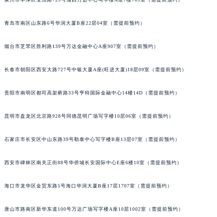
内蒙古自治区锡林郭勒盟市锡林浩特市光明街与额尔敦路交叉口积家售后服务中心（需提前预约）
内蒙古自治区兴安盟市乌兰浩特市兴安大街积家售后服务中心（需提前预约）
青岛市南区山东路6号华润大厦B座22层04室（需提前预约）
山西省大同市平城区迎宾街积家售后服务中心（需提前预约）
烟台市芝罘区胜利路139号万达金融中心A座907室（需提前预约）
山西省晋城市城区黄华街积家售后服务中心（需提前预约）
山西省晋中市榆次区顺城街积家售后服务中心（需提前预约）
长春市朝阳区西安大路727号中银大厦A座(旺进大厦)18层09室（需提前预约）
山西省临汾市尧都区解放路积家售后服务中心（需提前预约）
山西省吕梁市离石区永宁中路与建设街交叉口积家售后服务中心（需提前预约）
贵阳市南明区都司高架桥路33号亨特国际金融中心14楼14D（需提前预约）
山西省朔州市朔城区怡西路与鄯阳西街交汇处积家售后服务中心（需提前预约）
昆明市盘龙区北京路928号同德昆明广场写字楼10层06室（需提前预约）
山西省忻州市忻府区和平东街与七一南路交叉口积家售后服务中心（需提前预约）
山西省阳泉市郊区平阳东街与新城大道交叉口积家售后服务中心（需提前预约）
石家庄市长安区中山东路39号勒泰中心写字楼B座13层07室（需提前预约）
山西省运城市盐湖区河东街积家售后服务中心（需提前预约）
山西省长治市潞州区英雄中路积家售后服务中心（需提前预约）
西安市碑林区南关正街88号华侨城长安国际中心E座6楼10室（需提前预约）
山西省太原市迎泽区迎泽街道解放路15号亨得利名表维修授权店3楼积家售后服务中心（需提前预约）
天津市和平区赤峰道136号天津国际金融中心26层2603室积家售后服务中心（需提前预约）
海口市龙华区金贸东路5号海口华润大厦B座17层1707室（需提前预约）
安徽省安庆市迎江区人民路积家售后服务中心（需提前预约）
唐山市路南区新华东道100号万达广场写字楼A座10层1002室（需提前预约）
安徽省蚌埠市蚌山区淮河路积家售后服务中心（需提前预约）