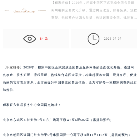
【积家维修】2026年，积家中国区正式完成全国售后服
徐州市鼓楼区淮海东路29号苏宁广场IFC国际金融中心写字楼35层3508室（需提前预约）
务网络的全面优化升级。通过网点改造、服务拓展、流程
扬州市邗江区国展路29号星耀天地写字楼1号楼18层1803室（需提前预约）
重塑、热线整合这四大举措，构建起覆盖全国、规范有
盐城市盐都区世纪大道5号盐城金融城写字楼1号楼16层1604室（需提前预约）
序、便捷高效的官方售后体系，全方位提升中国表主的售
泰州市海陵区永定东路399号置地商务中心东塔写字楼（华润万象城）17层1706室（需提前预约）
后…

84 次
2026-07-07
宁波市江北区大闸南路500号来福士广场办公楼20层2009室（需提前预约）
杭州市上城区钱江路1366号华润大厦写字楼A座5层503-5室（需提前预约）
金华市金东区东市南街777号金华万达广场写字楼4号楼22层2209室（需提前预约）
绍兴市越城区胜利东路379号世茂天际中心写字楼8层805室（需提前预约）
【
积家维修
】2026年，积家中国区正式完成全国售后服务网络的全面优化升级。通过网
点改造、服务拓展、流程重塑、热线整合这四大举措，构建起覆盖全国、规范有序、便捷
嘉兴市南湖区广益路705号嘉兴世界贸易中心写字楼A座13层1304室（需提前预约）
高效的官方售后体系，全方位提升中国表主的售后体验，全力守护每一枚积家腕表的品质
南昌市红谷滩新区红谷中大道998号绿地双子塔（中央广场）A1座办公楼14层07室（需提前预约）
与价值。
济南市历下区经十路11111号华润中心写字楼（万象城）15层1508室（需提前预约）
广州市天河区天河路230号万菱汇国际中心写字楼A塔7层704室（需提前预约）
积家官方售后服务中心全国网点地址：
广州市越秀区环市东路371-375号世界贸易中心大厦南塔写字楼15层07室（需提前预约）
深圳市罗湖区深南东路5001号华润大厦写字楼17层1701室（需提前预约）
北京市东城区东长安街1号东方广场写字楼W3座6层602室（需提前预约）
惠州市惠城区江北文昌一路7号华贸大厦写字楼1座30层05室（需提前预约）
北京市朝阳区建国门外大街甲6号华熙国际中心写字楼D座11层1102室（需提前预约）
厦门市思明区湖滨东路95号华润大厦写字楼B座11层1104室（需提前预约）