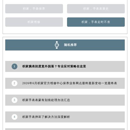
陕西省榆林市榆阳区长兴路积家售后服务中心（需提前预约）
积家，手表保养
积家，手表发展史
新疆维吾尔自治区阿克苏市东大街积家售后服务中心（需提前预约）
新疆维吾尔自治区阿拉尔市胜利大道积家售后服务中心（需提前预约）
积家维修
积家，手表走时不准
新疆维吾尔自治区阿拉山口市友好路积家售后服务中心（需提前预约）
新疆维吾尔自治区阿勒泰市解放路积家售后服务中心（需提前预约）
随机推荐
新疆维吾尔自治区阿图什市光明路积家售后服务中心（需提前预约）
新疆维吾尔自治区白杨市军垦路积家售后服务中心（需提前预约）
新疆维吾尔自治区北屯市团结路积家售后服务中心（需提前预约）
1
积家腕表刻度意外脱落？专业应对策略在这里
新疆维吾尔自治区博乐市博乐市北京路积家售后服务中心（需提前预约）
新疆维吾尔自治区昌吉市延安北路积家售后服务中心（需提前预约）
2
2026年6月积家官方维修中心保养业务网点最终最新变动一览最终表
新疆维吾尔自治区阜康市博峰路积家售后服务中心（需提前预约）
新疆维吾尔自治区哈密市伊州区建国北路积家售后服务中心（需提前预约）
3
积家手表表蒙有划痕处理办法汇总
新疆维吾尔自治区和田市和田市北京西路积家售后服务中心（需提前预约）
新疆维吾尔自治区胡杨河市胡杨河市胡杨路积家售后服务中心（需提前预约）
4
积家手表摔坏了解决方法深度解析
新疆维吾尔自治区霍尔果斯市亚欧北路积家售后服务中心（需提前预约）
新疆维吾尔自治区喀什市解放北路积家售后服务中心（需提前预约）