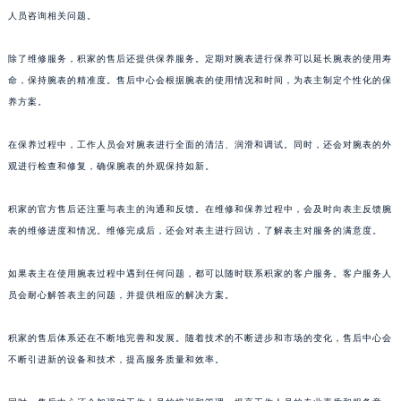
人员咨询相关问题。
澳门特别行政区风顺堂区南湾大马路积家售后服务中心（需提前预约）
澳门特别行政区花地玛堂区关闸广场积家售后服务中心（需提前预约）
除了维修服务，积家的售后还提供保养服务。定期对腕表进行保养可以延长腕表的使用寿
澳门特别行政区花王堂区大三巴商圈积家售后服务中心（需提前预约）
命，保持腕表的精准度。售后中心会根据腕表的使用情况和时间，为表主制定个性化的保
澳门特别行政区嘉模堂区官也街积家售后服务中心（需提前预约）
养方案。
澳门省路氹城市金光大道积家售后服务中心（需提前预约）
澳门特别行政区望德堂区塔石广场积家售后服务中心（需提前预约）
在保养过程中，工作人员会对腕表进行全面的清洁、润滑和调试。同时，还会对腕表的外
观进行检查和修复，确保腕表的外观保持如新。
福建省福州市鼓楼区五四路128-1号恒力城写字楼15层03室积家售后服务中心（需提前预约）
福建省厦门市思明区湖滨东路95号万象城华润大厦B座11层1104室积家售后服务中心（需提前预约）
积家的官方售后还注重与表主的沟通和反馈。在维修和保养过程中，会及时向表主反馈腕
广东省潮州市潮安区新风路与潮汕路交汇处积家售后服务中心（需提前预约）
表的维修进度和情况。维修完成后，还会对表主进行回访，了解表主对服务的满意度。
广东省广州市天河区天河路230号万菱汇国际中心A塔7层704室积家售后服务中心（需提前预约）
广东省广州市越秀区环市东路371-375号世界贸易中心大厦南塔15层1507室积家售后服务中心（需提前预约）
如果表主在使用腕表过程中遇到任何问题，都可以随时联系积家的客户服务。客户服务人
广东省河源市源城区越王大道积家售后服务中心（需提前预约）
员会耐心解答表主的问题，并提供相应的解决方案。
广东省惠州市惠城区江北文昌一路7号华贸大厦1座30层3005室积家售后服务中心（需提前预约）
积家的售后体系还在不断地完善和发展。随着技术的不断进步和市场的变化，售后中心会
广东省江门市蓬江区广场西路积家售后服务中心（需提前预约）
不断引进新的设备和技术，提高服务质量和效率。
广东省揭阳市榕城进贤门步行街积家售后服务中心（需提前预约）
广东省茂名市电白区水东街道迎宾大道积家售后服务中心（需提前预约）