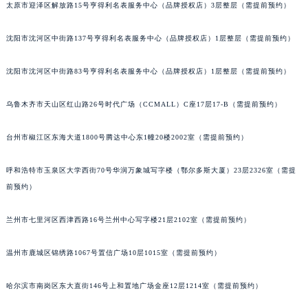
太原市迎泽区解放路15号亨得利名表服务中心（品牌授权店）3层整层（需提前预约）
吉林省辽源市龙山区人民大街积家售后服务中心（需提前预约）
吉林省梅河口市新华街道梅河大街积家售后服务中心（需提前预约）
沈阳市沈河区中街路137号亨得利名表服务中心（品牌授权店）1层整层（需提前预约）
吉林省四平市铁东区紫气大路与南九经街交汇处积家售后服务中心（需提前预约）
吉林省松原市宁江区五环大街积家售后服务中心（需提前预约）
沈阳市沈河区中街路83号亨得利名表服务中心（品牌授权店）1层整层（需提前预约）
吉林省通化市东昌区环通乡江南大街积家售后服务中心（需提前预约）
乌鲁木齐市天山区红山路26号时代广场（CCMALL）C座17层17-B（需提前预约）
吉林省延边市延吉市解放路积家售后服务中心（需提前预约）
辽宁省鞍山市铁东区站前街积家售后服务中心（需提前预约）
台州市椒江区东海大道1800号腾达中心东1幢20楼2002室（需提前预约）
辽宁省本溪市平山区胜利路积家售后服务中心（需提前预约）
辽宁省朝阳市双塔区新华路积家售后服务中心（需提前预约）
呼和浩特市玉泉区大学西街70号华润万象城写字楼（鄂尔多斯大厦）23层2326室（需提
辽宁省丹东市振兴区七经街积家售后服务中心（需提前预约）
前预约）
辽宁省抚顺市新抚区东一路积家售后服务中心（需提前预约）
兰州市七里河区西津西路16号兰州中心写字楼21层2102室（需提前预约）
辽宁省阜新市海州区解放大街积家售后服务中心（需提前预约）
辽宁省葫芦岛市连山区中央路积家售后服务中心（需提前预约）
温州市鹿城区锦绣路1067号置信广场10层1015室（需提前预约）
辽宁省锦州市古塔区中央大街积家售后服务中心（需提前预约）
辽宁省辽阳市白塔区新运大街积家售后服务中心（需提前预约）
哈尔滨市南岗区东大直街146号上和置地广场金座12层1214室（需提前预约）
辽宁省盘锦市兴隆台区石油大街积家售后服务中心（需提前预约）