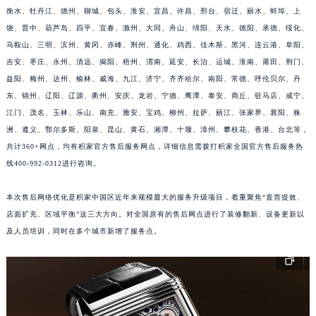
衡水、牡丹江、德州、聊城、包头、淮安、宜昌、许昌、邢台、宿迁、丽水、蚌埠、上
福建省莆田市城厢区霞林街道荔华东大道积家售后服务中心（需提前预约）
饶、晋中、葫芦岛、四平、宜春、滁州、大同、舟山、绵阳、天水、德阳、承德、绥化、
福建省三明市三元区东乾二路积家售后服务中心（需提前预约）
马鞍山、三明、滨州、黄冈、赤峰、荆州、通化、鸡西、佳木斯、黑河、连云港、阜阳、
福建省漳州市龙文区步港路积家售后服务中心（需提前预约）
吉安、枣庄、永州、清远、揭阳、梧州、渭南、延安、长治、运城、淮南、莆田、荆门、
江苏省常州市新北区龙锦路1590号现代传媒中心5号楼10层1008室积家售后服务中心（需提前预约）
益阳、梅州、达州、榆林、威海、九江、济宁、齐齐哈尔、南阳、常德、呼伦贝尔、丹
江苏省淮安市清江浦区淮海北路积家售后服务中心（需提前预约）
东、锦州、辽阳、辽源、衢州、安庆、龙岩、宁德、鹰潭、泰安、商丘、驻马店、咸宁、
江苏省连云港市海州区通灌北路积家售后服务中心（需提前预约）
江门、茂名、玉林、乐山、南充、雅安、宝鸡、柳州、拉萨、丽江、张家界、襄阳、株
洲、遵义、鄂尔多斯、阳泉、昆山、黄石、湘潭、十堰、漳州、攀枝花、香港、台北等，
江苏省南京市秦淮区中山南路1号南京中心22层22-C1-C3室积家售后服务中心（需提前预约）
共计360+网点，均有积家官方售后服务网点，详细信息需拨打积家全国官方售后服务热
江苏省宿迁市宿城区西湖路积家售后服务中心（需提前预约）
线400-992-0312进行咨询。
江苏省泰州市海陵区永定东路399号置地商务中心东塔（华润万象城）17层1706室积家售后服务中心（需提前预约）
江苏省徐州市鼓楼区淮海东路29号苏宁广场IFC国际金融中心35层3508室积家售后服务中心（需提前预约）
本次售后网络优化是积家中国区近年来规模最大的服务升级项目，着重聚焦“直营提效、
江苏省盐城市盐都区世纪大道5号盐城金融城写字楼1号楼16层1604室积家售后服务中心（需提前预约）
店面扩充、区域平衡”这三大方向。对全国原有的售后网点进行了装修翻新、设备更新以
江苏省扬州市邗江区国展路29号星耀天地写字楼1号楼18层1803室积家售后服务中心（需提前预约）
及人员培训，同时在多个城市新增了服务点。
江苏省镇江市京口区中山东路积家售后服务中心（需提前预约）
江西省抚州市临川区赣东大道积家售后服务中心（需提前预约）
江西省赣州市章贡区文清路积家售后服务中心（需提前预约）
江西省吉安市吉州区井冈山大道积家售后服务中心（需提前预约）