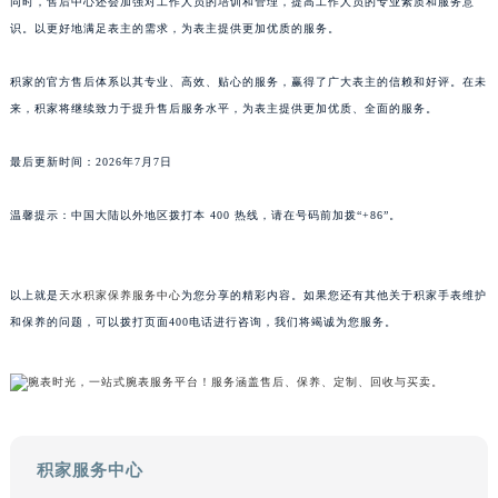
同时，售后中心还会加强对工作人员的培训和管理，提高工作人员的专业素质和服务意
广东省梅州市梅江区金燕大道积家售后服务中心（需提前预约）
识。以更好地满足表主的需求，为表主提供更加优质的服务。
广东省清远市清城区湖西路积家售后服务中心（需提前预约）
积家的官方售后体系以其专业、高效、贴心的服务，赢得了广大表主的信赖和好评。在未
广东省汕头市龙湖区长平路积家售后服务中心（需提前预约）
来，积家将继续致力于提升售后服务水平，为表主提供更加优质、全面的服务。
广东省汕尾市城区香洲街道园林社区翠园街积家售后服务中心（需提前预约）
广东省韶关市武江区芙蓉新区与老城中心交汇处积家售后服务中心（需提前预约）
最后更新时间：2026年7月7日
广东省深圳市罗湖区深南东路5001号华润大厦17层1701室积家售后服务中心（需提前预约）
广东省阳江市江城区东风一路积家售后服务中心（需提前预约）
温馨提示：中国大陆以外地区拨打本 400 热线，请在号码前加拨“+86”。
广东省云浮市云城区金山路积家售后服务中心（需提前预约）
广东省湛江市赤坎区观海北路积家售后服务中心（需提前预约）
以上就是
天水积家保养服务中心
为您分享的精彩内容。如果您还有其他关于积家手表维护
广东省肇庆市端州区信安大道与砚都大道交汇处积家售后服务中心（需提前预约）
和保养的问题，可以拨打页面400电话进行咨询，我们将竭诚为您服务。
广西壮族自治区百色市右江区中山二路积家售后服务中心（需提前预约）
广西壮族自治区北海市海城区北京路积家售后服务中心（需提前预约）
广西壮族自治区崇左市江州区石景林街道友谊大道与丽川路交汇处积家售后服务中心（需提前预约）
广西壮族自治区防城港市港口区金花茶大道积家售后服务中心（需提前预约）
广西壮族自治区贵港市港北区港城街道布山大道与仙衣路交叉口积家售后服务中心（需提前预约）
积家服务中心
广西壮族自治区桂林市秀峰区红岭路积家售后服务中心（需提前预约）