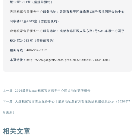
楼17层1701室（需提前预约）
香港特别行政区金钟区中西区金钟道积家售后服务中心（需提前预约）
天津积家售后服务中心
服务地址：天津市和平区赤峰道136号天津国际金融中心
香港特别行政区九龙区油尖旺区弥敦道积家售后服务中心（需提前预约）
写字楼26层2603室（需提前预约）
香港特别行政区铜锣湾区湾仔区轩尼诗道积家售后服务中心（需提前预约）
成都积家售后服务中心
服务地址：成都市锦江区人民东路6号SAC东原中心写字
河南省安阳市文峰区解放大道积家售后服务中心（需提前预约）
河南省鹤壁市淇滨区九州路积家售后服务中心（需提前预约）
楼24层2406B室（需提前预约）
河南省济源市沁园街道济水大道积家售后服务中心（需提前预约）
服务专线：
400-992-0312
河南省焦作市解放区解放路积家售后服务中心（需提前预约）
本页链接：
http://www.jaegerfw.com/problems/tianshui/21834.html
河南省开封市鼓楼区中山路积家售后服务中心（需提前预约）
河南省洛阳市西工区中州中路与解放路交叉口积家售后服务中心（需提前预约）
河南省漯河市源汇区交通路积家售后服务中心（需提前预约）
河南省南阳市宛城区范蠡东路与南都路交叉口积家售后服务中心（需提前预约）
上一篇:
2026最新jaeger积家官方保养中心网点地址调研报告
河南省平顶山市卫东区建设路积家售后服务中心（需提前预约）
下一篇:
大连积家官方售后服务中心｜最新地址及官方客服热线权威信息公示（2026年7
河南省濮阳市大华龙区开州路绿城路交叉口积家售后服务中心（需提前预约）
月更新）
河南省三门峡市湖滨区和平路积家售后服务中心（需提前预约）
河南省商丘市梁园区神火大道积家售后服务中心（需提前预约）
相关文章
河南省新乡市红旗区人民路积家售后服务中心（需提前预约）