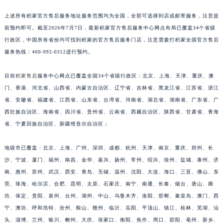
安徽省亳州市谯城区魏武大道积家售后服务中心（需提前预约）
上述所有积家官方售后服务地址服务范围均为全国，全部可选择到店或邮寄服务，注意提
安徽省池州市贵池区长江路积家售后服务中心（需提前预约）
前预约即可。截至2026年7月7日，最新积家官方售后服务中心网点布局已覆盖34个省级
安徽省滁州市琅琊区南谯北路积家售后服务中心（需提前预约）
行政区，中国所有省份均可找到积家的官方售后服务门店，注意需拨打积家全国官方售后
安徽省阜阳市颍州区颍州北路积家售后服务中心（需提前预约）
服务热线：400-992-0312进行预约。
安徽省淮北市相山区淮海路积家售后服务中心（需提前预约）
目前
积家售后
服务中心网点已覆盖全国34个省级行政区：北京、上海、天津、重庆、澳
安徽省淮南市田家庵区国庆中路积家售后服务中心（需提前预约）
门、香港、河北省、山西省、内蒙古自治区、辽宁省、吉林省、黑龙江省、江苏省、浙江
安徽省黄山市屯溪区黄山西路积家售后服务中心（需提前预约）
省、安徽省、福建省、江西省、山东省、台湾省、河南省、湖北省、湖南省、广东省、广
安徽省六安市金安区解放中路积家售后服务中心（需提前预约）
西壮族自治区、海南省、四川省、贵州省、云南省、西藏自治区、陕西省、甘肃省、青海
安徽省马鞍山市雨山区湖南西路积家售后服务中心（需提前预约）
省、宁夏回族自治区、新疆维吾尔自治区；
安徽省宿州市埇桥区人民中路积家售后服务中心（需提前预约）
地级市已覆盖：北京、上海、广州、深圳、成都、杭州、天津、南京、重庆、郑州、长
安徽省铜陵市铜官区石城大道积家售后服务中心（需提前预约）
沙、宁波、厦门、福州、南昌、金华、嘉兴、扬州、常州、绍兴、徐州、盐城、泰州、济
安徽省芜湖市镜湖区中山路步行街积家售后服务中心（需提前预约）
南、惠州、苏州、武汉、西安、青岛、无锡、温州、沈阳、大连、海口、三亚、佛山、东
安徽省宣城市宣州区叠嶂西路积家售后服务中心（需提前预约）
莞、珠海、哈尔滨、合肥、昆明、太原、石家庄、南宁、南通、长春、烟台、唐山、廊
福建省龙岩市新罗区九一南路积家售后服务中心（需提前预约）
坊、保定、贵阳、泉州、台州、湖州、中山、乌鲁木齐、洛阳、邯郸、秦皇岛、澳门、西
福建省南平市建阳区人民西路积家售后服务中心（需提前预约）
宁、潍坊、呼和浩特、沧州、鞍山、赣州、临沂、岳阳、平顶山、镇江、桂林、芜湖、汕
福建省宁德市蕉城区天湖东路积家售后服务中心（需提前预约）
头、淄博、兰州、银川、郴州、大庆、张家口、衡阳、焦作、周口、邵阳、亳州、新乡、