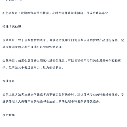
3.定期检查：定期检查表带的状况，及时发现并处理小问题，可以防止其恶化。
特殊情况处理
皮革表带：对于皮革材质的表带，可以考虑使用专门为皮革设计的护理产品进行保养。定
期涂抹适量的皮革护理油可以帮助恢复光泽。
金属表链：如果金属部分出现氧化或变色现象，可以尝试使用专门的金属抛光剂轻轻擦
拭。但请注意不要过度用力，以免损伤表面。
专业修复
如果上述方法无法解决问题或者您不确定如何操作时，建议寻求专业的钟表维修服务。专
业的修理工人拥有丰富的经验和合适的工具来处理各种复杂的修复任务。
预防措施