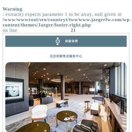
Warning
: extract() expects parameter 1 to be array, null given in
/www/wwwroot/seo/countryt/two/www.jaegerfw.com/wp-
content/themes/Jaeger/footer-right.php
on line
21
积家保养
北京积家售后服务中心