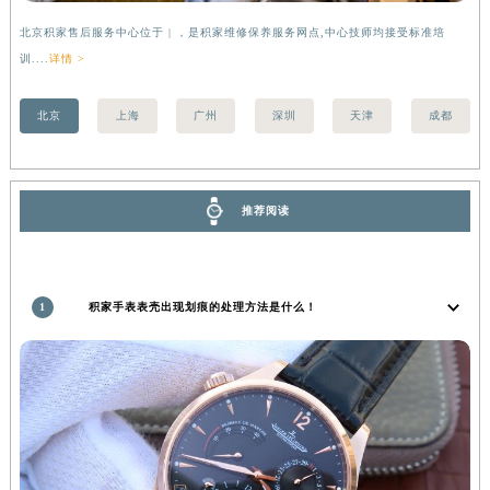
北京积家售后服务中心位于 | ，是积家维修保养服务网点,中心技师均接受标准培
上
训....
详情 >
训..
北京
上海
广州
深圳
天津
成都
推荐阅读
1
积家手表表壳出现划痕的处理方法是什么！