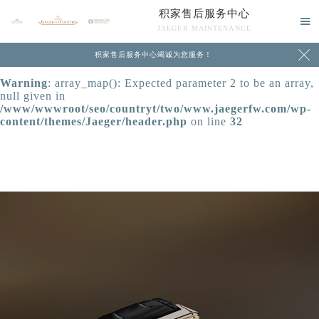
积家售后服务中心
Warning
: extract() expects parameter 1 to be array, null

JAEGER MAINTENANCE
given in
/www/wwwroot/seo/countryt/two/www.jaegerfw.com/wp-

积家售后服务中心竭诚为您服务！
content/themes/Jaeger/header.php
on line
24
Warning
: array_map(): Expected parameter 2 to be an array,
null given in
/www/wwwroot/seo/countryt/two/www.jaegerfw.com/wp-
content/themes/Jaeger/header.php
on line
32
中心介绍
联系我们