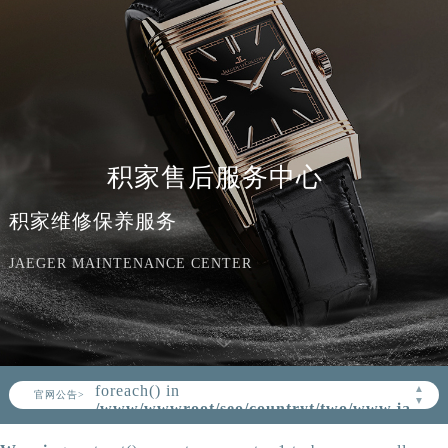
积家售后服务中心
积家维修保养服务
JAEGER MAINTENANCE CENTER
Warning
: Invalid argument supplied for
foreach() in
▲
官网公告>
▼
/www/wwwroot/seo/countryt/two/www.jaeger
content/themes/Jaeger/header.php
on
line
164