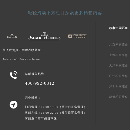
轻轻滑动下方栏目探索更多精彩内容
积家中国区服
北京积家维修
加入成为真正的钟表收藏家
上海积家维修
Join a real clock collector.
天津积家维修

总部服务热线
广州积家维修
400-992-0312
深圳积家维修
成都积家维修
营业时间：

门店营业：09:00-19:30（节假日正常营业）
客服在线：08:00-22:00（节假日正常营业）
客服及门店节假日不休