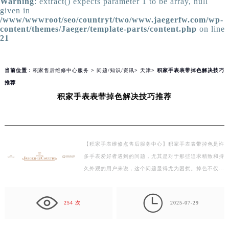
Warning
: extract() expects parameter 1 to be array, null
given in
/www/wwwroot/seo/countryt/two/www.jaegerfw.com/wp-
content/themes/Jaeger/template-parts/content.php
on line
21
当前位置：
积家售后维修中心服务
>
问题/知识/资讯
>
天津
> 积家手表表带掉色解决技巧
推荐
积家手表表带掉色解决技巧推荐
【积家手表维修点售后服务中心】积家手表表带掉色是许
多手表爱好者遇到的问题，尤其是对于那些追求精致和持
久外观的用户来说，这个问题显得尤为困扰。掉色不仅影
响美观，还可能降低手表的整体价值。本文将分享几种…

254 次
2025-07-29