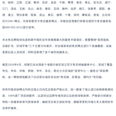
东、锦州、辽阳、辽源、衢州、安庆、龙岩、宁德、鹰潭、泰安、商丘、驻马店、咸宁、
江西省景德镇市珠山区珠山中路积家售后服务中心（需提前预约）
江门、茂名、玉林、乐山、南充、雅安、宝鸡、柳州、拉萨、丽江、张家界、襄阳、株
江西省九江市浔阳区浔阳路积家售后服务中心（需提前预约）
洲、遵义、鄂尔多斯、阳泉、昆山、黄石、湘潭、十堰、漳州、攀枝花、香港、台北等，
江西省南昌市红谷滩新区红谷中大道998号绿地双子塔（中央广场）A1座办公楼14层1407室积家售后服务中心（需提前预约）
共计360+网点，均有积家官方售后服务网点，详细信息需拨打积家全国官方售后服务热
江西省萍乡市安源区萍安北大道与康庄路交叉口积家售后服务中心（需提前预约）
线400-992-0312进行咨询。
江西省上饶市信州区滨江西路积家售后服务中心（需提前预约）
本次售后网络优化是积家中国区近年来规模最大的服务升级项目，着重围绕“直营提效、
江西省新余市渝水区北湖西路积家售后服务中心（需提前预约）
店面扩充、区域平衡”三个主要方向展开。对全国原有的售后网点进行了装修翻新、设备
江西省宜春市袁州区中山中路积家售后服务中心（需提前预约）
更新以及人员培训，同时还新增了多个城市的服务点。
江西省鹰潭市月湖区胜利东路积家售后服务中心（需提前预约）
山东省德州市德城区东风中路积家售后服务中心（需提前预约）
截至2026年6月，积家已在全国多个省级行政区设立官方售后维修服务中心，形成了覆盖
山东省东营市东营区济南路积家售后服务中心（需提前预约）
华北、华东、华南、西南、华中、东北、西北七大区域的“直营中心 + 服务点”双轨网
络。这一网络彻底解决了以往部分地区存在的“售后难、距离远、预约久”等问题。
山东省济南市历下区经十路11111号华润中心写字楼（万象城）15层1508室积家售后服务中心（需提前预约）
山东省济宁市任城区太白楼路积家售后服务中心（需提前预约）
所有升级后的网点均经过瑞士日内瓦总部的严格认证。统一配备了瑞士进口的精密检测仪
山东省莱芜市文化南路8号银座商城名表维修一楼名表维修积家售后服务中心（需提前预约）
器、100%原厂供应的配件，以及经过品牌专项培训认证的资深制表师。严格执行积家全
山东省临沂市兰山区解放路积家售后服务中心（需提前预约）
球统一的服务标准与质保体系，确保无论表主身处何地，都能享受到与瑞士本土相同的专
山东省日照市东港区烟台路积家售后服务中心（需提前预约）
业养护服务。
山东省泰安市泰山区财源街道泰山大街积家售后服务中心（需提前预约）