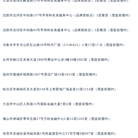
太原市迎泽区解放路15号亨得利名表服务中心（品牌授权店）3层整层（需提前预约）
辽宁省铁岭市银州区南马路积家售后服务中心（需提前预约）
辽宁省营口市站前区市府路与渤海大街交叉口积家售后服务中心（需提前预约）
沈阳市沈河区中街路137号亨得利名表服务中心（品牌授权店）1层整层（需提前预约）
辽宁省沈阳市沈河区中街路137号亨得利名表维修授权店1楼积家售后服务中心（需提前预约）
沈阳市沈河区中街路83号亨得利名表服务中心（品牌授权店）1层整层（需提前预约）
辽宁省沈阳市沈河区中街路83号亨得利名表维修授权店1楼积家售后服务中心（需提前预约）
北京市朝阳区建国门外大街甲6号华熙国际中心D座11层1102室积家售后服务中心（北京总部）（需提前预约）
乌鲁木齐市天山区红山路26号时代广场（CCMALL）C座17层17-B（需提前预约）
北京市东城区东长安街1号王府井东方广场W3座6层602室积家售后服务中心（需提前预约）
河北省保定市竞秀区朝阳北大街北国先天下积家售后服务中心（需提前预约）
台州市椒江区东海大道1800号腾达中心东1幢20楼2002室（需提前预约）
内蒙古自治区阿拉善盟市左旗土尔扈特大街积家售后服务中心（需提前预约）
温州市鹿城区锦绣路1067号置信广场10层1015室（需提前预约）
内蒙古自治区巴彦淖尔市临河区新华街积家售后服务中心（需提前预约）
内蒙古自治区包头市青山区幸福路甲3号王府井百货名表维修积家售后服务中心（需提前预约）
哈尔滨市南岗区东大直街146号上和置地广场金座12层1214室（需提前预约）
内蒙古自治区赤峰市红山区哈达街积家售后服务中心（需提前预约）
内蒙古自治区鄂尔多斯市东胜区伊金霍洛街积家售后服务中心（需提前预约）
大连市中山区人民路15号国际金融大厦7层G室（需提前预约）
内蒙古自治区呼伦贝尔市海拉尔区中央街积家售后服务中心（需提前预约）
内蒙古自治区通辽市科尔沁区明仁大街积家售后服务中心（需提前预约）
佛山市禅城区季华五路57号万科金融中心C座12层1205室（需提前预约）
内蒙古自治区乌海市海勃湾区人民南路积家售后服务中心（需提前预约）
东莞市东城街道鸿福东路1号民盈国贸中心T1写字楼9层907室（需提前预约）
内蒙古自治区乌兰察布市集宁区恩和大街积家售后服务中心（需提前预约）