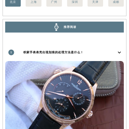
北京
上海
广州
深圳
天津
成都
湖南省常德市武陵区人民路积家售后服务中心（需提前预约）
湖南省郴州市北湖区国庆北路积家售后服务中心（需提前预约）
湖南省衡阳市雁峰区解放路积家售后服务中心（需提前预约）
推荐阅读
湖南省怀化市鹤城区迎丰中路积家售后服务中心（需提前预约）
湖南省娄底市娄星区长青街积家售后服务中心（需提前预约）
湖南省邵阳市双清区东风路积家售后服务中心（需提前预约）
1
积家手表表壳出现划痕的处理方法是什么！
湖南省湘潭市雨湖区莲城大道积家售后服务中心（需提前预约）
湖南省益阳市赫山区桃花仑路积家售后服务中心（需提前预约）
湖南省永州市冷水滩区永州大道与中兴路交叉口积家售后服务中心（需提前预约）
湖南省岳阳市岳阳楼区东茅岭路积家售后服务中心（需提前预约）
湖南省张家界市永定区解放路积家售后服务中心（需提前预约）
湖南省长沙市芙蓉区建湘路393号世茂环球金融中心写字楼10层1013室积家售后服务中心（需提前预约）
湖南省株洲市芦淞区建设南路积家售后服务中心（需提前预约）
甘肃省白银市白银区北京路积家售后服务中心（需提前预约）
甘肃省定西市安定区解放路积家售后服务中心（需提前预约）
甘肃省敦煌市沙州镇阳关中路积家售后服务中心（需提前预约）