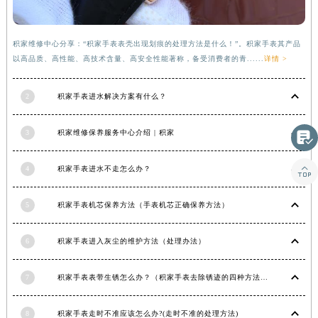
甘肃省合作市人民街积家售后服务中心（需提前预约）
甘肃省嘉峪关市雄关区新华中路积家售后服务中心（需提前预约）
积家维修中心分享：“积家手表表壳出现划痕的处理方法是什么！”。积家手表其产品
甘肃省金昌市金川区北京路积家售后服务中心（需提前预约）
以高品质、高性能、高技术含量、高安全性能著称，备受消费者的青......
详情 >
甘肃省酒泉市肃州区西大街积家售后服务中心（需提前预约）
甘肃省临夏市城南街道团结路积家售后服务中心（需提前预约）
2
积家手表进水解决方案有什么？
甘肃省陇南市武都区人民路积家售后服务中心（需提前预约）
3
积家维修保养服务中心介绍 | 积家
甘肃省平凉市崆峒区西大街积家售后服务中心（需提前预约）

甘肃省庆阳市西峰区南大街积家售后服务中心（需提前预约）

4
积家手表进水不走怎么办？
甘肃省天水市秦州区民主路积家售后服务中心（需提前预约）
甘肃省武威市凉州区迎宾路积家售后服务中心（需提前预约）
5
积家手表机芯保养方法（手表机芯正确保养方法）
甘肃省张掖市甘州区民乐北路积家售后服务中心（需提前预约）
宁夏回族自治区固原市原州区文化街积家售后服务中心（需提前预约）
6
积家手表进入灰尘的维护方法（处理办法）
宁夏回族自治区石嘴山市大武口区贺兰山路积家售后服务中心（需提前预约）
宁夏回族自治区吴忠市利通区开元大道积家售后服务中心（需提前预约）
7
积家手表表带生锈怎么办？（积家手表去除锈迹的四种方法）
宁夏回族自治区银川市兴庆区新华东路97号新百中心C馆一层C1-18号商铺积家售后服务中心（需提前预约）
宁夏回族自治区中卫市沙坡头区鼓楼东街积家售后服务中心（需提前预约）
8
积家手表走时不准应该怎么办?(走时不准的处理方法)