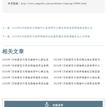
本页链接：
http://www.jaegerfw.com/problems/tianjing/19904.html
香港特别行政区金钟区中西区金钟道积家售后服务中心（需提前预约）
香港特别行政区九龙区油尖旺区弥敦道积家售后服务中心（需提前预约）
香港特别行政区铜锣湾区湾仔区轩尼诗道积家售后服务中心（需提前预约）
河南省安阳市文峰区解放大道积家售后服务中心（需提前预约）
上一篇:
2026年6月积家官方维修中心及保养中心网点变动具体明细表全面公示
河南省鹤壁市淇滨区九州路积家售后服务中心（需提前预约）
下一篇:
2026年6月积家官方保养维修综合站最终搬迁及新增服务点公示终稿
河南省济源市沁园街道济水大道积家售后服务中心（需提前预约）
河南省焦作市解放区解放路积家售后服务中心（需提前预约）
相关文章
河南省开封市鼓楼区中山路积家售后服务中心（需提前预约）
河南省洛阳市西工区中州中路与解放路交叉口积家售后服务中心（需提前预约）
2026年7月积家官方售后服务中心新址及增设站点公告
2026年7月积家官方售后网点地址更新与新增补充速查
河南省漯河市源汇区交通路积家售后服务中心（需提前预约）
2026年7月积家官方售后维修保养业务网点重新配置补充最终通知确认文本
2026年7月积家官方维修网点及保养中心变动补充汇总文本内容
河南省南阳市宛城区范蠡东路与南都路交叉口积家售后服务中心（需提前预约）
2026年7月积家官方维修保养中心网点地址变更及新开清单正式发布定稿
2026年7月积家官方保养维修站迁移及新开店说明文本正式对外定稿
2026年7月积家官方维修保养服务点地址变动及新开完整目录文件公布
2026年7月积家官方保养维修中心地址更新及新开站点补充汇总说明
河南省平顶山市卫东区建设路积家售后服务中心（需提前预约）
2026年7月积家官方售后维修保养综合服务中心搬迁新开
2026年7月积家官方维修中心保养业务网点最新变动补充确认稿
河南省濮阳市大华龙区开州路绿城路交叉口积家售后服务中心（需提前预约）
河南省三门峡市湖滨区和平路积家售后服务中心（需提前预约）
河南省商丘市梁园区神火大道积家售后服务中心（需提前预约）
河南省新乡市红旗区人民路积家售后服务中心（需提前预约）
积家保养