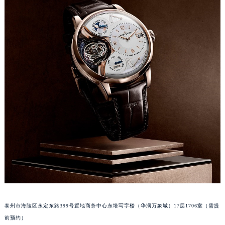
苏州市苏州工业园区星港街199号苏州中心办公楼C座22层08室（需提前预约）
武汉市江汉区解放大道686号世界贸易大厦38层09室（需提前预约）
南宁市青秀区金湖路59号地王大厦12楼1224室（需提前预约）
合肥市蜀山区潜山路111号万象城华润大厦B座12楼03室（需提前预约）
泉州市丰泽区宝洲路729号浦西万达中心写字楼A座7楼709室（需提前预约）
青岛市南区山东路6号华润大厦B座22层04室（需提前预约）
烟台市芝罘区胜利路139号万达金融中心A座907室（需提前预约）
长春市朝阳区西安大路727号中银大厦A座(旺进大厦)18层09室（需提前预约）
贵阳市南明区都司高架桥路33号亨特国际金融中心14楼14D（需提前预约）
昆明市盘龙区北京路928号同德昆明广场写字楼10层06室（需提前预约）
石家庄市长安区中山东路39号勒泰中心写字楼B座13层07室（需提前预约）
西安市碑林区南关正街88号华侨城长安国际中心E座6楼10室（需提前预约）
海口市龙华区金贸东路5号海口华润大厦B座17层1707室（需提前预约）
唐山市路南区新华东道100号万达广场写字楼A座10层1002室（需提前预约）
泰州市海陵区永定东路399号置地商务中心东塔写字楼（华润万象城）17层1706室（需提
台州市椒江区东海大道1800号腾达中心东1幢20楼2002室（需提前预约）
前预约）
内蒙古自治区呼和浩特市玉泉区大学西街70号华润万象城写字楼（鄂尔多斯大厦）23层2326室（需提前预约）