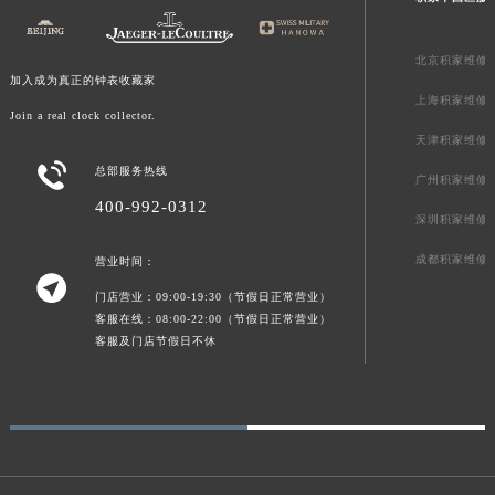
新疆维吾尔自治区可克达拉市幸福路积家售后服务中心（需提前预约）
新疆维吾尔自治区克拉玛依市克拉玛依区友谊路积家售后服务中心（需提前预约）
北京积家维修
加入成为真正的钟表收藏家
新疆维吾尔自治区库车市库车市文化东路积家售后服务中心（需提前预约）
上海积家维修
新疆维吾尔自治区库尔勒市库尔勒市人民东路积家售后服务中心（需提前预约）
Join a real clock collector.
天津积家维修
新疆维吾尔自治区奎屯市团结西街积家售后服务中心（需提前预约）

总部服务热线
新疆维吾尔自治区昆玉市昆泉街积家售后服务中心（需提前预约）
广州积家维修
400-992-0312
新疆维吾尔自治区沙湾市三道河子镇世纪大道南路积家售后服务中心（需提前预约）
深圳积家维修
新疆维吾尔自治区石河子市北二路积家售后服务中心（需提前预约）
成都积家维修
营业时间：
新疆维吾尔自治区双河市光明路积家售后服务中心（需提前预约）

门店营业：09:00-19:30（节假日正常营业）
新疆维吾尔自治区塔城市塔城地区闻琴路积家售后服务中心（需提前预约）
客服在线：08:00-22:00（节假日正常营业）
新疆维吾尔自治区铁门关市兴疆路积家售后服务中心（需提前预约）
客服及门店节假日不休
新疆维吾尔自治区图木舒克市图木舒克市中兴街积家售后服务中心（需提前预约）
新疆维吾尔自治区吐鲁番市高昌区文化中路文化中路积家售后服务中心（需提前预约）
新疆维吾尔自治区乌苏市乌鲁木齐北路积家售后服务中心（需提前预约）
新疆维吾尔自治区五家渠市长征西街积家售后服务中心（需提前预约）
新疆维吾尔自治区新星市东风路积家售后服务中心（需提前预约）