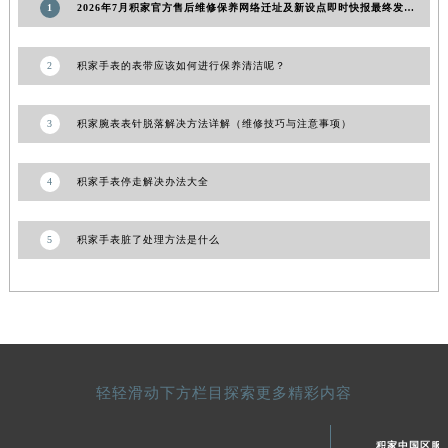
1
2026年7月积家官方售后维修保养网络迁址及新设点即时快报最终发布完成
陕西省榆林市榆阳区长兴路积家售后服务中心（需提前预约）
新疆维吾尔自治区阿克苏市东大街积家售后服务中心（需提前预约）
2
积家手表的表带应该如何进行保养清洁呢？
新疆维吾尔自治区阿拉尔市胜利大道积家售后服务中心（需提前预约）
新疆维吾尔自治区阿拉山口市友好路积家售后服务中心（需提前预约）
3
积家腕表表针脱落解决方法详解（维修技巧与注意事项）
新疆维吾尔自治区阿勒泰市解放路积家售后服务中心（需提前预约）
新疆维吾尔自治区阿图什市光明路积家售后服务中心（需提前预约）
4
积家手表停走解决办法大全
新疆维吾尔自治区白杨市军垦路积家售后服务中心（需提前预约）
新疆维吾尔自治区北屯市团结路积家售后服务中心（需提前预约）
5
积家手表脏了处理方法是什么
新疆维吾尔自治区博乐市博乐市北京路积家售后服务中心（需提前预约）
新疆维吾尔自治区昌吉市延安北路积家售后服务中心（需提前预约）
新疆维吾尔自治区阜康市博峰路积家售后服务中心（需提前预约）
新疆维吾尔自治区哈密市伊州区建国北路积家售后服务中心（需提前预约）
新疆维吾尔自治区和田市和田市北京西路积家售后服务中心（需提前预约）
新疆维吾尔自治区胡杨河市胡杨河市胡杨路积家售后服务中心（需提前预约）
轻轻滑动下方栏目探索更多精彩内容
新疆维吾尔自治区霍尔果斯市亚欧北路积家售后服务中心（需提前预约）
新疆维吾尔自治区喀什市解放北路积家售后服务中心（需提前预约）
积家中国区服