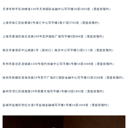
福州市鼓楼区五四路128-1号恒力城写字楼15层03室（需提前预约）
天津市和平区赤峰道136号天津国际金融中心写字楼26层2603室（需提前预约）
成都市锦江区人民东路6号SAC东原中心写字楼24层2406B室（需提前预约）
重庆市江北区观音桥步行街2号融恒时代广场写字楼9层902室（需提前预约）
上海市徐汇区虹桥路3号港汇中心写字楼2座37层3705室（需提前预约）
长沙市芙蓉区定王台街道建湘路393号世茂环球金融中心写字楼（芙蓉广场）10层13室（需提前预约）
上海市黄浦区南京东路299号宏伊国际广场写字楼8层806室（需提前预约）
郑州市二七区铭功路10号华润大厦写字楼29层2905室（需提前预约）
太原市迎泽区解放路15号亨得利名表服务中心（品牌授权店）3层整层（需提前预约）
南京市秦淮区中山南路1号（新街口）南京中心写字楼22层C1-1室（需提前预约）
沈阳市沈河区中街路137号亨得利名表服务中心（品牌授权店）1层整层（需提前预约）
沈阳市沈河区中街路83号亨得利名表服务中心（品牌授权店）1层整层（需提前预约）
常州市新北区龙锦路1590号现代传媒中心写字楼5号楼10层1008室（需提前预约）
乌鲁木齐市天山区红山路26号时代广场（CCMALL）C座17层17-B（需提前预约）
温州市鹿城区锦绣路1067号置信广场10层1015室（需提前预约）
徐州市鼓楼区淮海东路29号苏宁广场IFC国际金融中心写字楼35层3508室（需提前预约）
哈尔滨市道里区友谊西路600号富力中心T2座写字楼29层03室（需提前预约）
扬州市邗江区国展路29号星耀天地写字楼1号楼18层1803室（需提前预约）
大连市中山区人民路15号国际金融大厦7层G室（需提前预约）
佛山市禅城区季华五路57号万科金融中心C座12层1205室（需提前预约）
盐城市盐都区世纪大道5号盐城金融城写字楼1号楼16层1604室（需提前预约）
东莞市东城街道鸿福东路1号民盈国贸中心T1写字楼9层907室（需提前预约）
无锡市梁溪区人民中路139号恒隆广场写字楼1座11层1104室（需提前预约）
南通市崇川区工农路57号圆融广场写字楼16层1603室（需提前预约）