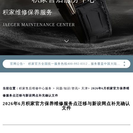
积家维修保养服务
JAEGER MAINTENANCE CENTER
2026年8月积家中国区售后服务网络优化升级公告
2026年8月积家全国官方售后客户服务热线：400-992-0312
▲
官网公告>
积家官方全国统一服务热线400-992-0312，服务覆盖中国大陆、香港、澳门、台湾全部区域（非大陆需加拨“+86”）
▼
2026年8月积家售后服务中心最新网点地址：
北京市朝阳区建国门外大街甲6号华熙国际中心写字楼D座11层1102室（北京总部）（需提前预约）
当前位置：
积家售后维修中心服务
>
问题/知识/资讯
>
天津
> 2026年6月积家官方保养维
北京市东城区东长安街1号东方广场写字楼W3座6层602室（需提前预约）
修服务点迁移与新设网点补充确认文件
天津市和平区赤峰道136号天津国际金融中心写字楼26层2603室（需提前预约）
2026年6月积家官方保养维修服务点迁移与新设网点补充确认
上海市徐汇区虹桥路3号港汇中心写字楼2座37层3705室（需提前预约）
文件
上海市黄浦区南京东路299号宏伊国际广场写字楼8层806室（需提前预约）
南京市秦淮区中山南路1号（新街口）南京中心写字楼22层C1-1室（需提前预约）
常州市新北区龙锦路1590号现代传媒中心写字楼5号楼10层1008室（需提前预约）