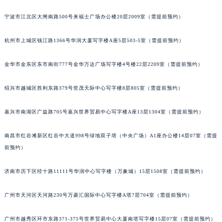
甘肃省兰州市七里河区西津西路16号兰州中心写字楼21层2102室（需提前预约）
宁波市江北区大闸南路500号来福士广场办公楼20层2009室（需提前预约）
重庆市解放碑渝中区民权路28号英利国际金融中心写字楼20层01室（需提前预约）
黑龙江省大庆市萨尔图区会战大街积家售后服务中心（需提前预约）
杭州市上城区钱江路1366号华润大厦写字楼A座5层503-5室（需提前预约）
黑龙江省鹤岗市向阳区红军路积家售后服务中心（需提前预约）
金华市金东区东市南街777号金华万达广场写字楼4号楼22层2209室（需提前预约）
黑龙江省黑河市爱辉区中央街积家售后服务中心（需提前预约）
黑龙江省鸡西市鸡冠区红军路积家售后服务中心（需提前预约）
绍兴市越城区胜利东路379号世茂天际中心写字楼8层805室（需提前预约）
黑龙江省佳木斯市向阳区长安路积家售后服务中心（需提前预约）
黑龙江省牡丹江市东安区太平路积家售后服务中心（需提前预约）
嘉兴市南湖区广益路705号嘉兴世界贸易中心写字楼A座13层1304室（需提前预约）
黑龙江省七台河市桃山区大同街积家售后服务中心（需提前预约）
黑龙江省齐齐哈尔市龙沙区龙华路积家售后服务中心（需提前预约）
南昌市红谷滩新区红谷中大道998号绿地双子塔（中央广场）A1座办公楼14层07室（需提
前预约）
黑龙江省双鸭山市尖山区新兴大街积家售后服务中心（需提前预约）
黑龙江省绥化市北林区新华街与康庄路交叉口积家售后服务中心（需提前预约）
济南市历下区经十路11111号华润中心写字楼（万象城）15层1508室（需提前预约）
黑龙江省伊春市伊美区通河路积家售后服务中心（需提前预约）
吉林省白城市洮北区明仁南街积家售后服务中心（需提前预约）
广州市天河区天河路230号万菱汇国际中心写字楼A塔7层704室（需提前预约）
吉林省白山市浑江区浑江大街积家售后服务中心（需提前预约）
吉林省吉林市船营区河南街积家售后服务中心（需提前预约）
广州市越秀区环市东路371-375号世界贸易中心大厦南塔写字楼15层07室（需提前预约）