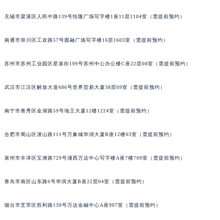
内蒙古自治区锡林郭勒盟市锡林浩特市光明街与额尔敦路交叉口积家售后服务中心（需提前预约）
无锡市梁溪区人民中路139号恒隆广场写字楼1座11层1104室（需提前预约）
内蒙古自治区兴安盟市乌兰浩特市兴安大街积家售后服务中心（需提前预约）
山西省大同市平城区迎宾街积家售后服务中心（需提前预约）
南通市崇川区工农路57号圆融广场写字楼16层1603室（需提前预约）
山西省晋城市城区黄华街积家售后服务中心（需提前预约）
苏州市苏州工业园区星港街199号苏州中心办公楼C座22层08室（需提前预约）
山西省晋中市榆次区顺城街积家售后服务中心（需提前预约）
山西省临汾市尧都区解放路积家售后服务中心（需提前预约）
武汉市江汉区解放大道686号世界贸易大厦38层09室（需提前预约）
山西省吕梁市离石区永宁中路与建设街交叉口积家售后服务中心（需提前预约）
山西省朔州市朔城区怡西路与鄯阳西街交汇处积家售后服务中心（需提前预约）
南宁市青秀区金湖路59号地王大厦12楼1224室（需提前预约）
山西省忻州市忻府区和平东街与七一南路交叉口积家售后服务中心（需提前预约）
山西省阳泉市郊区平阳东街与新城大道交叉口积家售后服务中心（需提前预约）
合肥市蜀山区潜山路111号万象城华润大厦B座12楼03室（需提前预约）
山西省运城市盐湖区河东街积家售后服务中心（需提前预约）
泉州市丰泽区宝洲路729号浦西万达中心写字楼A座7楼709室（需提前预约）
山西省长治市潞州区英雄中路积家售后服务中心（需提前预约）
山西省太原市迎泽区迎泽街道解放路15号亨得利名表维修授权店3楼积家售后服务中心（需提前预约）
青岛市南区山东路6号华润大厦B座22层04室（需提前预约）
天津市和平区赤峰道136号天津国际金融中心26层2603室积家售后服务中心（需提前预约）
安徽省安庆市迎江区人民路积家售后服务中心（需提前预约）
烟台市芝罘区胜利路139号万达金融中心A座907室（需提前预约）
安徽省蚌埠市蚌山区淮河路积家售后服务中心（需提前预约）