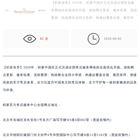
【积家保养】2026年，积家中国区正式完成全国售后服
徐州市鼓楼区淮海东路29号苏宁广场IFC国际金融中心写字楼35层3508室（需提前预约）
务网络的全面优化升级。借助网点更新、服务拓展、流程
扬州市邗江区国展路29号星耀天地写字楼1号楼18层1803室（需提前预约）
重塑、热线整合这四大举措，构建起覆盖全国、规范有
盐城市盐都区世纪大道5号盐城金融城写字楼1号楼16层1604室（需提前预约）
序、便捷高效的官方售后体系，全方位提升中国表主的售
泰州市海陵区永定东路399号置地商务中心东塔写字楼（华润万象城）17层1706室（需提前预约）
后…

83 次
2026-06-05
宁波市江北区大闸南路500号来福士广场办公楼20层2009室（需提前预约）
杭州市上城区钱江路1366号华润大厦写字楼A座5层503-5室（需提前预约）
金华市金东区东市南街777号金华万达广场写字楼4号楼22层2209室（需提前预约）
绍兴市越城区胜利东路379号世茂天际中心写字楼8层805室（需提前预约）
【
积家保养
】2026年，积家中国区正式完成全国售后服务网络的全面优化升级。借助网
点更新、服务拓展、流程重塑、热线整合这四大举措，构建起覆盖全国、规范有序、便捷
嘉兴市南湖区广益路705号嘉兴世界贸易中心写字楼A座13层1304室（需提前预约）
高效的官方售后体系，全方位提升中国表主的售后体验，全力守护每一枚积家腕表的品质
南昌市红谷滩新区红谷中大道998号绿地双子塔（中央广场）A1座办公楼14层07室（需提前预约）
与价值。
济南市历下区经十路11111号华润中心写字楼（万象城）15层1508室（需提前预约）
广州市天河区天河路230号万菱汇国际中心写字楼A塔7层704室（需提前预约）
积家官方售后服务中心全国网点地址：
广州市越秀区环市东路371-375号世界贸易中心大厦南塔写字楼15层07室（需提前预约）
深圳市罗湖区深南东路5001号华润大厦写字楼17层1701室（需提前预约）
北京市东城区东长安街1号东方广场写字楼W3座6层602室（需提前预约）
惠州市惠城区江北文昌一路7号华贸大厦写字楼1座30层05室（需提前预约）
北京市朝阳区建国门外大街甲6号华熙国际中心写字楼D座11层1102室（需提前预约）
厦门市思明区湖滨东路95号华润大厦写字楼B座11层1104室（需提前预约）