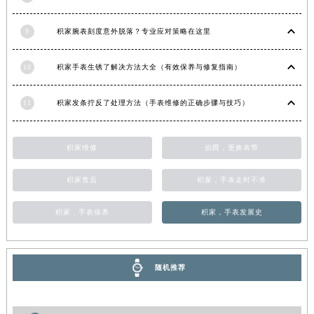
青海省果洛藏族自治州玛沁县团结路积家售后服务中心（需提前预约）
9
积家腕表刻度意外脱落？专业应对策略在这里
青海省海北藏族自治州海晏县将军路积家售后服务中心（需提前预约）
青海省海东市乐都区滨河路积家售后服务中心（需提前预约）
10
积家手表生锈了解决方法大全（有效保养与修复指南）
青海省海南藏族自治州共和县青海湖大街积家售后服务中心（需提前预约）
青海省海西蒙古族藏族自治州德令哈市柴达木路积家售后服务中心（需提前预约）
11
积家发条拧反了处理方法（手表维修的正确步骤与技巧）
青海省黄南藏族自治州同仁市德合隆路积家售后服务中心（需提前预约）
青海省西宁市城西区海湖新区西关大道积家售后服务中心（需提前预约）
积家维修
伯爵，更换表带
青海省玉树藏族自治州结古镇胜利路积家售后服务中心（需提前预约）
陕西省安康市汉滨区金州路积家售后服务中心（需提前预约）
积家售后
积家，手表走时不准
陕西省宝鸡市渭滨区经二路积家售后服务中心（需提前预约）
陕西省汉中市汉台区北大街积家售后服务中心（需提前预约）
积家，手表保养
积家，手表发展史
陕西省商洛市商州区州城街积家售后服务中心（需提前预约）
陕西省铜川市王益区红旗街积家售后服务中心（需提前预约）
随机推荐
陕西省渭南市临渭区东风大街积家售后服务中心（需提前预约）
陕西省咸阳市秦都区沣西新城统一西路与白马河路交汇处积家售后服务中心（需提前预约）
陕西省延安市宝塔区中心街积家售后服务中心（需提前预约）