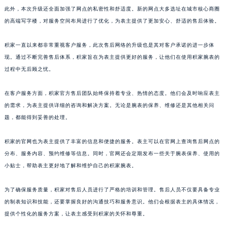
此外，本次升级还全面加强了网点的私密性和舒适度。新的网点大多选址在城市核心商圈
山东省威海市环翠区新威海路89号振华商厦一楼名表维修积家售后服务中心（需提前预约）
的高端写字楼，对服务空间布局进行了优化，为表主提供了更加安心、舒适的售后体验。
山东省潍坊市奎文区东风东街积家售后服务中心（需提前预约）
山东省枣庄市滕州市北辛路与善国路交叉口积家售后服务中心（需提前预约）
积家一直以来都非常重视客户服务，此次售后网络的升级也是其对客户承诺的进一步体
山东省淄博市张店区金晶大道积家售后服务中心（需提前预约）
现。通过不断完善售后体系，积家旨在为表主提供更好的服务，让他们在使用积家腕表的
上海市黄浦区南京东路299号宏伊国际广场写字楼8层806室积家售后服务中心（需提前预约）
过程中无后顾之忧。
上海市徐汇区虹桥路3号港汇中心2座37层3705室积家售后服务中心（需提前预约）
在客户服务方面，积家官方售后团队始终保持着专业、热情的态度。他们会及时响应表主
浙江省杭州市上城区钱江路1366号华润大厦A座5层503-5室积家售后服务中心（需提前预约）
的需求，为表主提供详细的咨询和解决方案。无论是腕表的保养、维修还是其他相关问
浙江省湖州市吴兴区劳动路积家售后服务中心（需提前预约）
题，都能得到妥善的处理。
浙江省嘉兴市南湖区广益路705号嘉兴世界贸易中心A座13层1304室积家售后服务中心（需提前预约）
浙江省金华市金东区东市南街777号金华万达广场4号楼22楼2209室积家售后服务中心（需提前预约）
积家的官网也为表主提供了丰富的信息和便捷的服务。表主可以在官网上查询售后网点的
浙江省丽水市莲都区解放街积家售后服务中心（需提前预约）
分布、服务内容、预约维修等信息。同时，官网还会定期发布一些关于腕表保养、使用的
浙江省宁波市江北区大闸南路500号来福士广场办公楼20层2009室积家售后服务中心（需提前预约）
小贴士，帮助表主更好地了解和维护自己的积家腕表。
浙江省衢州市柯城区上街积家售后服务中心（需提前预约）
为了确保服务质量，积家对售后人员进行了严格的培训和管理。售后人员不仅要具备专业
浙江省绍兴市越城区胜利东路379号世茂天际中心写字楼8层805室积家售后服务中心（需提前预约）
的制表知识和技能，还要掌握良好的沟通技巧和服务意识。他们会根据表主的具体情况，
浙江省舟山市定海区解放东路积家售后服务中心（需提前预约）
提供个性化的服务方案，让表主感受到积家的关怀和尊重。
澳门特别行政区大堂区议事亭前地（新马路）积家售后服务中心（需提前预约）