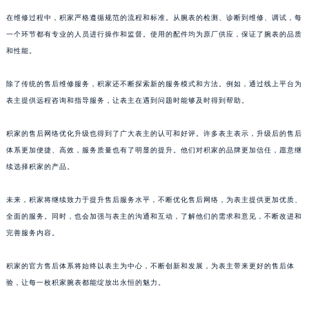
澳门特别行政区风顺堂区南湾大马路积家售后服务中心（需提前预约）
在维修过程中，积家严格遵循规范的流程和标准。从腕表的检测、诊断到维修、调试，每
澳门特别行政区花地玛堂区关闸广场积家售后服务中心（需提前预约）
一个环节都有专业的人员进行操作和监督。使用的配件均为原厂供应，保证了腕表的品质
和性能。
澳门特别行政区花王堂区大三巴商圈积家售后服务中心（需提前预约）
澳门特别行政区嘉模堂区官也街积家售后服务中心（需提前预约）
除了传统的售后维修服务，积家还不断探索新的服务模式和方法。例如，通过线上平台为
澳门省路氹城市金光大道积家售后服务中心（需提前预约）
表主提供远程咨询和指导服务，让表主在遇到问题时能够及时得到帮助。
澳门特别行政区望德堂区塔石广场积家售后服务中心（需提前预约）
福建省福州市鼓楼区五四路128-1号恒力城写字楼15层03室积家售后服务中心（需提前预约）
积家的售后网络优化升级也得到了广大表主的认可和好评。许多表主表示，升级后的售后
福建省厦门市思明区湖滨东路95号万象城华润大厦B座11层1104室积家售后服务中心（需提前预约）
体系更加便捷、高效，服务质量也有了明显的提升。他们对积家的品牌更加信任，愿意继
续选择积家的产品。
广东省潮州市潮安区新风路与潮汕路交汇处积家售后服务中心（需提前预约）
广东省广州市天河区天河路230号万菱汇国际中心A塔7层704室积家售后服务中心（需提前预约）
未来，积家将继续致力于提升售后服务水平，不断优化售后网络，为表主提供更加优质、
广东省广州市越秀区环市东路371-375号世界贸易中心大厦南塔15层1507室积家售后服务中心（需提前预约）
全面的服务。同时，也会加强与表主的沟通和互动，了解他们的需求和意见，不断改进和
广东省河源市源城区越王大道积家售后服务中心（需提前预约）
完善服务内容。
广东省惠州市惠城区江北文昌一路7号华贸大厦1座30层3005室积家售后服务中心（需提前预约）
广东省江门市蓬江区广场西路积家售后服务中心（需提前预约）
积家的官方售后体系将始终以表主为中心，不断创新和发展，为表主带来更好的售后体
验，让每一枚积家腕表都能绽放出永恒的魅力。
广东省揭阳市榕城进贤门步行街积家售后服务中心（需提前预约）
广东省茂名市电白区水东街道迎宾大道积家售后服务中心（需提前预约）