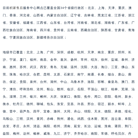
福建省莆田市城厢区霞林街道荔华东大道积家售后服务中心（需提前预约）
目前
积家售后
服务中心网点已覆盖全国34个省级行政区：北京、上海、天津、重庆、澳
福建省三明市三元区东乾二路积家售后服务中心（需提前预约）
门、香港、河北省、山西省、内蒙古自治区、辽宁省、吉林省、黑龙江省、江苏省、浙江
省、安徽省、福建省、江西省、山东省、台湾省、河南省、湖北省、湖南省、广东省、广
福建省漳州市龙文区步港路积家售后服务中心（需提前预约）
西壮族自治区、海南省、四川省、贵州省、云南省、西藏自治区、陕西省、甘肃省、青海
江苏省常州市新北区龙锦路1590号现代传媒中心5号楼10层1008室积家售后服务中心（需提前预约）
省、宁夏回族自治区、新疆维吾尔自治区；
江苏省淮安市清江浦区淮海北路积家售后服务中心（需提前预约）
江苏省连云港市海州区通灌北路积家售后服务中心（需提前预约）
地级市已覆盖：北京、上海、广州、深圳、成都、杭州、天津、南京、重庆、郑州、长
江苏省南京市秦淮区中山南路1号南京中心22层22-C1-C3室积家售后服务中心（需提前预约）
沙、宁波、厦门、福州、南昌、金华、嘉兴、扬州、常州、绍兴、徐州、盐城、泰州、济
江苏省宿迁市宿城区西湖路积家售后服务中心（需提前预约）
南、惠州、苏州、武汉、西安、青岛、无锡、温州、沈阳、大连、海口、三亚、佛山、东
莞、珠海、哈尔滨、合肥、昆明、太原、石家庄、南宁、南通、长春、烟台、唐山、廊
江苏省泰州市海陵区永定东路399号置地商务中心东塔（华润万象城）17层1706室积家售后服务中心（需提前预约）
坊、保定、贵阳、泉州、台州、湖州、中山、乌鲁木齐、洛阳、邯郸、秦皇岛、澳门、西
江苏省徐州市鼓楼区淮海东路29号苏宁广场IFC国际金融中心35层3508室积家售后服务中心（需提前预约）
宁、潍坊、呼和浩特、沧州、鞍山、赣州、临沂、岳阳、平顶山、镇江、桂林、芜湖、汕
江苏省盐城市盐都区世纪大道5号盐城金融城写字楼1号楼16层1604室积家售后服务中心（需提前预约）
头、淄博、兰州、银川、郴州、大庆、张家口、衡阳、焦作、周口、邵阳、亳州、新乡、
江苏省扬州市邗江区国展路29号星耀天地写字楼1号楼18层1803室积家售后服务中心（需提前预约）
衡水、牡丹江、德州、聊城、包头、淮安、宜昌、许昌、邢台、宿迁、丽水、蚌埠、上
江苏省镇江市京口区中山东路积家售后服务中心（需提前预约）
饶、晋中、葫芦岛、四平、宜春、滁州、大同、舟山、绵阳、天水、德阳、承德、绥化、
江西省抚州市临川区赣东大道积家售后服务中心（需提前预约）
马鞍山、三明、滨州、黄冈、赤峰、荆州、通化、鸡西、佳木斯、黑河、连云港、阜阳、
吉安、枣庄、永州、清远、揭阳、梧州、渭南、延安、长治、运城、淮南、莆田、荆门、
江西省赣州市章贡区文清路积家售后服务中心（需提前预约）
益阳、梅州、达州、榆林、威海、九江、济宁、齐齐哈尔、南阳、常德、呼伦贝尔、丹
江西省吉安市吉州区井冈山大道积家售后服务中心（需提前预约）