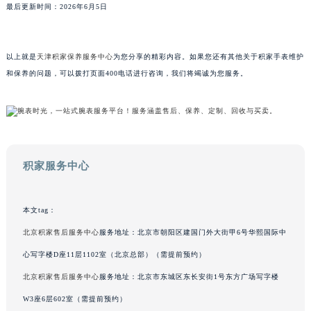
最后更新时间：2026年6月5日
广东省梅州市梅江区金燕大道积家售后服务中心（需提前预约）
广东省清远市清城区湖西路积家售后服务中心（需提前预约）
广东省汕头市龙湖区长平路积家售后服务中心（需提前预约）
以上就是
天津积家保养服务中心
为您分享的精彩内容。如果您还有其他关于积家手表维护
广东省汕尾市城区香洲街道园林社区翠园街积家售后服务中心（需提前预约）
和保养的问题，可以拨打页面400电话进行咨询，我们将竭诚为您服务。
广东省韶关市武江区芙蓉新区与老城中心交汇处积家售后服务中心（需提前预约）
广东省深圳市罗湖区深南东路5001号华润大厦17层1701室积家售后服务中心（需提前预约）
广东省阳江市江城区东风一路积家售后服务中心（需提前预约）
广东省云浮市云城区金山路积家售后服务中心（需提前预约）
积家服务中心
广东省湛江市赤坎区观海北路积家售后服务中心（需提前预约）
广东省肇庆市端州区信安大道与砚都大道交汇处积家售后服务中心（需提前预约）
广西壮族自治区百色市右江区中山二路积家售后服务中心（需提前预约）
本文tag：
广西壮族自治区北海市海城区北京路积家售后服务中心（需提前预约）
北京积家售后服务中心
服务地址：北京市朝阳区建国门外大街甲6号华熙国际中
广西壮族自治区崇左市江州区石景林街道友谊大道与丽川路交汇处积家售后服务中心（需提前预约）
心写字楼D座11层1102室（北京总部）（需提前预约）
广西壮族自治区防城港市港口区金花茶大道积家售后服务中心（需提前预约）
北京积家售后服务中心
服务地址：北京市东城区东长安街1号东方广场写字楼
广西壮族自治区贵港市港北区港城街道布山大道与仙衣路交叉口积家售后服务中心（需提前预约）
W3座6层602室（需提前预约）
广西壮族自治区桂林市秀峰区红岭路积家售后服务中心（需提前预约）