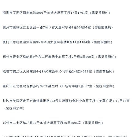
吉林省辽源市龙山区人民大街积家售后服务中心（需提前预约）
深圳市罗湖区深南东路5001号华润大厦写字楼17层1701室（需提前预约）
吉林省梅河口市新华街道梅河大街积家售后服务中心（需提前预约）
吉林省四平市铁东区紫气大路与南九经街交汇处积家售后服务中心（需提前预约）
惠州市惠城区江北文昌一路7号华贸大厦写字楼1座30层05室（需提前预约）
吉林省松原市宁江区五环大街积家售后服务中心（需提前预约）
吉林省通化市东昌区环通乡江南大街积家售后服务中心（需提前预约）
厦门市思明区湖滨东路95号华润大厦写字楼B座11层1104室（需提前预约）
吉林省延边市延吉市解放路积家售后服务中心（需提前预约）
福州市晋安区横屿路9号东二环泰禾中心写字楼2号楼5层509室（需提前预约）
辽宁省鞍山市铁东区站前街积家售后服务中心（需提前预约）
辽宁省本溪市平山区胜利路积家售后服务中心（需提前预约）
成都市锦江区人民东路6号SAC东原中心写字楼24层2406B室（需提前预约）
辽宁省朝阳市双塔区新华路积家售后服务中心（需提前预约）
辽宁省丹东市振兴区七经街积家售后服务中心（需提前预约）
重庆市江北区观音桥步行街2号融恒时代广场写字楼9层902室（需提前预约）
辽宁省抚顺市新抚区东一路积家售后服务中心（需提前预约）
辽宁省阜新市海州区解放大街积家售后服务中心（需提前预约）
长沙市芙蓉区定王台街道建湘路393号世茂环球金融中心写字楼（芙蓉广场）10层13室
（需提前预约）
辽宁省葫芦岛市连山区中央路积家售后服务中心（需提前预约）
辽宁省锦州市古塔区中央大街积家售后服务中心（需提前预约）
郑州市二七区铭功路10号华润大厦写字楼29层2905室（需提前预约）
辽宁省辽阳市白塔区新运大街积家售后服务中心（需提前预约）
辽宁省盘锦市兴隆台区石油大街积家售后服务中心（需提前预约）