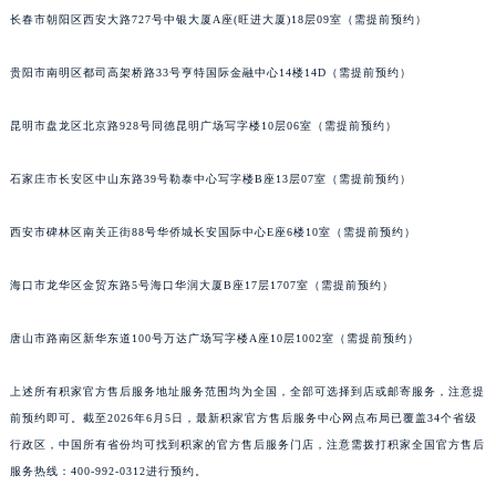
长春市朝阳区西安大路727号中银大厦A座(旺进大厦)18层09室（需提前预约）
安徽省亳州市谯城区魏武大道积家售后服务中心（需提前预约）
安徽省池州市贵池区长江路积家售后服务中心（需提前预约）
贵阳市南明区都司高架桥路33号亨特国际金融中心14楼14D（需提前预约）
安徽省滁州市琅琊区南谯北路积家售后服务中心（需提前预约）
安徽省阜阳市颍州区颍州北路积家售后服务中心（需提前预约）
昆明市盘龙区北京路928号同德昆明广场写字楼10层06室（需提前预约）
安徽省淮北市相山区淮海路积家售后服务中心（需提前预约）
安徽省淮南市田家庵区国庆中路积家售后服务中心（需提前预约）
石家庄市长安区中山东路39号勒泰中心写字楼B座13层07室（需提前预约）
安徽省黄山市屯溪区黄山西路积家售后服务中心（需提前预约）
西安市碑林区南关正街88号华侨城长安国际中心E座6楼10室（需提前预约）
安徽省六安市金安区解放中路积家售后服务中心（需提前预约）
安徽省马鞍山市雨山区湖南西路积家售后服务中心（需提前预约）
海口市龙华区金贸东路5号海口华润大厦B座17层1707室（需提前预约）
安徽省宿州市埇桥区人民中路积家售后服务中心（需提前预约）
安徽省铜陵市铜官区石城大道积家售后服务中心（需提前预约）
唐山市路南区新华东道100号万达广场写字楼A座10层1002室（需提前预约）
安徽省芜湖市镜湖区中山路步行街积家售后服务中心（需提前预约）
上述所有积家官方售后服务地址服务范围均为全国，全部可选择到店或邮寄服务，注意提
安徽省宣城市宣州区叠嶂西路积家售后服务中心（需提前预约）
前预约即可。截至2026年6月5日，最新积家官方售后服务中心网点布局已覆盖34个省级
福建省龙岩市新罗区九一南路积家售后服务中心（需提前预约）
行政区，中国所有省份均可找到积家的官方售后服务门店，注意需拨打积家全国官方售后
福建省南平市建阳区人民西路积家售后服务中心（需提前预约）
服务热线：400-992-0312进行预约。
福建省宁德市蕉城区天湖东路积家售后服务中心（需提前预约）