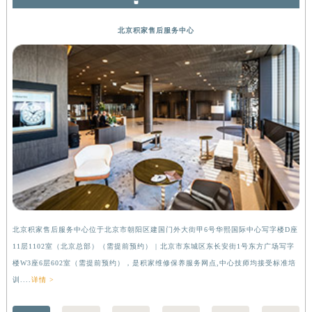
河南省信阳市浉河区东方红大道积家售后服务中心（需提前预约）
北京积家售后服务中心
河南省许昌市魏都区建安大道与八龙路交叉口积家售后服务中心（需提前预约）
河南省郑州市二七区民主路10号华润大厦29层2905室积家售后服务中心（需提前预约）
河南省周口市川汇区七一路积家售后服务中心（需提前预约）
河南省驻马店市驿城区乐山大道与置地大道交叉口积家售后服务中心（需提前预约）
湖北省鄂州市鄂城区文星大道积家售后服务中心（需提前预约）
湖北省黄冈市黄州区赤壁大道积家售后服务中心（需提前预约）
湖北省黄石市黄石港区武汉路积家售后服务中心（需提前预约）
湖北省荆门市东宝中天街步行街积家售后服务中心（需提前预约）
湖北省荆州市荆州区荆中路积家售后服务中心（需提前预约）
湖北省十堰市茅箭区人民北路积家售后服务中心（需提前预约）
湖北省随州市曾都区青年路积家售后服务中心（需提前预约）
北京积家售后服务中心位于北京市朝阳区建国门外大街甲6号华熙国际中心写字楼D座
上
11层1102室（北京总部）（需提前预约） | 北京市东城区东长安街1号东方广场写字
（
湖北省咸宁市咸安区长安大道积家售后服务中心（需提前预约）
楼W3座6层602室（需提前预约），是积家维修保养服务网点,中心技师均接受标准培
前
湖北省襄阳市樊城区长虹路与人民路交叉口积家售后服务中心（需提前预约）
训....
详情 >
湖北省孝感市孝南区复兴大道积家售后服务中心（需提前预约）
湖北省宜昌市西陵区夷陵大道与港窑路积家售后服务中心（需提前预约）