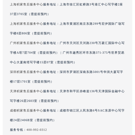
上海积家售后服务中心
服务地址：上海市徐汇区虹桥路3号港汇中心写字楼2座
广西壮族自治区河池市金城江区金城江街道朝阳路积家售后服务中心（需提前预约）
37层3705室（需提前预约）
广西壮族自治区贺州市八步区城东街道灵峰南路积家售后服务中心（需提前预约）
广西壮族自治区来宾市兴宾区桂中大道积家售后服务中心（需提前预约）
上海积家售后服务中心
服务地址：上海市黄浦区南京东路299号宏伊国际广场写
广西壮族自治区柳州市城中区中山中路积家售后服务中心（需提前预约）
字楼8层806室（需提前预约）
广西壮族自治区钦州市钦南区金海湾东大街积家售后服务中心（需提前预约）
广州积家售后服务中心
服务地址：广州市天河区天河路230号万菱汇国际中心写
广西壮族自治区梧州市万秀区龙湖镇高旺路积家售后服务中心（需提前预约）
字楼A塔7层704室（需提前预约） | 广州市越秀区环市东路371-375号世界贸易
广西壮族自治区玉林市玉州区金玉路积家售后服务中心（需提前预约）
中心大厦南塔写字楼15层07室（需提前预约）
海南省儋州市儋州市那大镇兰洋北路积家售后服务中心（需提前预约）
深圳积家售后服务中心
服务地址：深圳市罗湖区深南东路5001号华润大厦写字
海南省东方市八所镇解放西路积家售后服务中心（需提前预约）
楼17层1701室（需提前预约）
海南省琼海市嘉积镇东风路积家售后服务中心（需提前预约）
海南省三沙市西沙区西沙群岛永兴岛北京路积家售后服务中心（需提前预约）
天津积家售后服务中心
服务地址：天津市和平区赤峰道136号天津国际金融中心
海南省三亚市吉阳区迎宾路积家售后服务中心（需提前预约）
写字楼26层2603室（需提前预约）
海南省万宁市万城镇解放路积家售后服务中心（需提前预约）
成都积家售后服务中心
服务地址：成都市锦江区人民东路6号SAC东原中心写字
海南省文昌市文城镇教育东路积家售后服务中心（需提前预约）
楼24层2406B室（需提前预约）
海南省五指山市通什镇三月三大道积家售后服务中心（需提前预约）
服务专线：
400-992-0312
香港特别行政区尖沙咀区油尖旺区广东道积家售后服务中心（需提前预约）