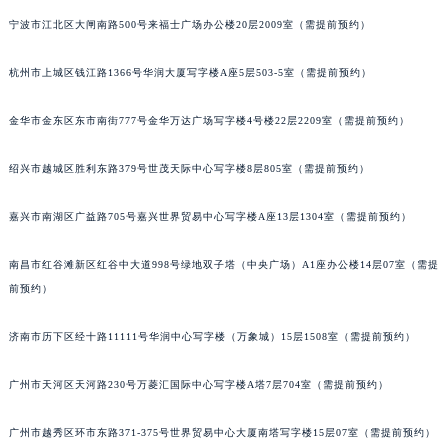
长春市朝阳区西安大路727号中银大厦A座(旺进大厦)18层09室（需提前预约）
宁波市江北区大闸南路500号来福士广场办公楼20层2009室（需提前预约）
贵阳市南明区都司高架桥路33号亨特国际金融中心14楼14D（需提前预约）
杭州市上城区钱江路1366号华润大厦写字楼A座5层503-5室（需提前预约）
昆明市盘龙区北京路928号同德昆明广场写字楼10层06室（需提前预约）
石家庄市长安区中山东路39号勒泰中心写字楼B座13层07室（需提前预约）
金华市金东区东市南街777号金华万达广场写字楼4号楼22层2209室（需提前预约）
西安市碑林区南关正街88号华侨城长安国际中心E座6楼10室（需提前预约）
海口市龙华区金贸东路5号海口华润大厦B座17层1707室（需提前预约）
绍兴市越城区胜利东路379号世茂天际中心写字楼8层805室（需提前预约）
唐山市路南区新华东道100号万达广场写字楼A座10层1002室（需提前预约）
台州市椒江区东海大道1800号腾达中心东1幢20楼2002室（需提前预约）
嘉兴市南湖区广益路705号嘉兴世界贸易中心写字楼A座13层1304室（需提前预约）
内蒙古自治区呼和浩特市玉泉区大学西街70号华润万象城写字楼（鄂尔多斯大厦）23层2326室（需提前预约）
南昌市红谷滩新区红谷中大道998号绿地双子塔（中央广场）A1座办公楼14层07室（需提
甘肃省兰州市七里河区西津西路16号兰州中心写字楼21层2102室（需提前预约）
前预约）
重庆市解放碑渝中区民权路28号英利国际金融中心写字楼20层01室（需提前预约）
黑龙江省大庆市萨尔图区会战大街积家售后服务中心（需提前预约）
济南市历下区经十路11111号华润中心写字楼（万象城）15层1508室（需提前预约）
黑龙江省鹤岗市向阳区红军路积家售后服务中心（需提前预约）
黑龙江省黑河市爱辉区中央街积家售后服务中心（需提前预约）
广州市天河区天河路230号万菱汇国际中心写字楼A塔7层704室（需提前预约）
黑龙江省鸡西市鸡冠区红军路积家售后服务中心（需提前预约）
广州市越秀区环市东路371-375号世界贸易中心大厦南塔写字楼15层07室（需提前预约）
黑龙江省佳木斯市向阳区长安路积家售后服务中心（需提前预约）