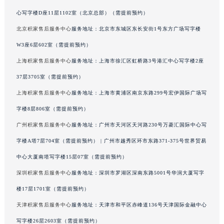
海南省儋州市儋州市那大镇兰洋北路积家售后服务中心（需提前预约）
心写字楼D座11层1102室（北京总部）（需提前预约）
海南省东方市八所镇解放西路积家售后服务中心（需提前预约）
北京积家售后服务中心
服务地址：北京市东城区东长安街1号东方广场写字楼
海南省琼海市嘉积镇东风路积家售后服务中心（需提前预约）
W3座6层602室（需提前预约）
海南省三沙市西沙区西沙群岛永兴岛北京路积家售后服务中心（需提前预约）
上海积家售后服务中心
服务地址：上海市徐汇区虹桥路3号港汇中心写字楼2座
海南省三亚市吉阳区迎宾路积家售后服务中心（需提前预约）
37层3705室（需提前预约）
海南省万宁市万城镇解放路积家售后服务中心（需提前预约）
上海积家售后服务中心
服务地址：上海市黄浦区南京东路299号宏伊国际广场写
海南省文昌市文城镇教育东路积家售后服务中心（需提前预约）
海南省五指山市通什镇三月三大道积家售后服务中心（需提前预约）
字楼8层806室（需提前预约）
香港特别行政区尖沙咀区油尖旺区广东道积家售后服务中心（需提前预约）
广州积家售后服务中心
服务地址：广州市天河区天河路230号万菱汇国际中心写
香港特别行政区金钟区中西区金钟道积家售后服务中心（需提前预约）
字楼A塔7层704室（需提前预约） | 广州市越秀区环市东路371-375号世界贸易
香港特别行政区九龙区油尖旺区弥敦道积家售后服务中心（需提前预约）
中心大厦南塔写字楼15层07室（需提前预约）
香港特别行政区铜锣湾区湾仔区轩尼诗道积家售后服务中心（需提前预约）
深圳积家售后服务中心
服务地址：深圳市罗湖区深南东路5001号华润大厦写字
河南省安阳市文峰区解放大道积家售后服务中心（需提前预约）
楼17层1701室（需提前预约）
河南省鹤壁市淇滨区九州路积家售后服务中心（需提前预约）
天津积家售后服务中心
服务地址：天津市和平区赤峰道136号天津国际金融中心
河南省济源市沁园街道济水大道积家售后服务中心（需提前预约）
河南省焦作市解放区解放路积家售后服务中心（需提前预约）
写字楼26层2603室（需提前预约）