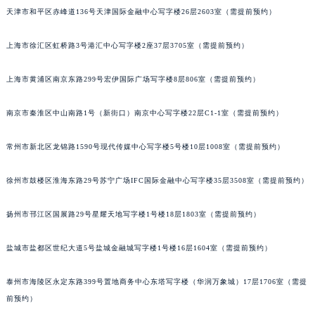
天津市和平区赤峰道136号天津国际金融中心写字楼26层2603室（需提前预约）
沈阳市沈河区中街路83号亨得利名表服务中心（品牌授权店）1层整层（需提前预约）
乌鲁木齐市天山区红山路26号时代广场（CCMALL）C座17层17-B（需提前预约）
上海市徐汇区虹桥路3号港汇中心写字楼2座37层3705室（需提前预约）
温州市鹿城区锦绣路1067号置信广场10层1015室（需提前预约）
哈尔滨市道里区友谊西路600号富力中心T2座写字楼29层03室（需提前预约）
上海市黄浦区南京东路299号宏伊国际广场写字楼8层806室（需提前预约）
大连市中山区人民路15号国际金融大厦7层G室（需提前预约）
佛山市禅城区季华五路57号万科金融中心C座12层1205室（需提前预约）
南京市秦淮区中山南路1号（新街口）南京中心写字楼22层C1-1室（需提前预约）
东莞市东城街道鸿福东路1号民盈国贸中心T1写字楼9层907室（需提前预约）
常州市新北区龙锦路1590号现代传媒中心写字楼5号楼10层1008室（需提前预约）
无锡市梁溪区人民中路139号恒隆广场写字楼1座11层1104室（需提前预约）
南通市崇川区工农路57号圆融广场写字楼16层1603室（需提前预约）
徐州市鼓楼区淮海东路29号苏宁广场IFC国际金融中心写字楼35层3508室（需提前预约）
苏州市苏州工业园区星港街199号苏州中心办公楼C座22层08室（需提前预约）
武汉市江汉区解放大道686号世界贸易大厦38层09室（需提前预约）
扬州市邗江区国展路29号星耀天地写字楼1号楼18层1803室（需提前预约）
南宁市青秀区金湖路59号地王大厦12楼1224室（需提前预约）
盐城市盐都区世纪大道5号盐城金融城写字楼1号楼16层1604室（需提前预约）
合肥市蜀山区潜山路111号万象城华润大厦B座12楼03室（需提前预约）
泉州市丰泽区宝洲路729号浦西万达中心写字楼A座7楼709室（需提前预约）
泰州市海陵区永定东路399号置地商务中心东塔写字楼（华润万象城）17层1706室（需提
青岛市南区山东路6号华润大厦B座22层04室（需提前预约）
前预约）
烟台市芝罘区胜利路139号万达金融中心A座907室（需提前预约）