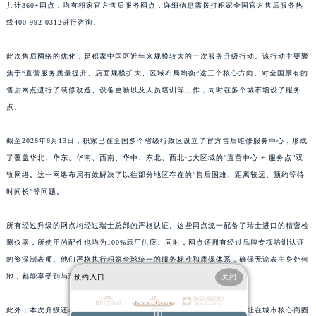
共计360+网点，均有积家官方售后服务网点，详细信息需拨打积家全国官方售后服务热
江西省鹰潭市月湖区胜利东路积家售后服务中心（需提前预约）
线400-992-0312进行咨询。
山东省德州市德城区东风中路积家售后服务中心（需提前预约）
山东省东营市东营区济南路积家售后服务中心（需提前预约）
此次售后网络的优化，是积家中国区近年来规模较大的一次服务升级行动。该行动主要聚
山东省济南市历下区经十路11111号华润中心写字楼（万象城）15层1508室积家售后服务中心（需提前预约）
焦于“直营服务质量提升、店面规模扩大、区域布局均衡”这三个核心方向。对全国原有的
售后网点进行了装修改造、设备更新以及人员培训等工作，同时在多个城市增设了服务
山东省济宁市任城区太白楼路积家售后服务中心（需提前预约）
点。
山东省莱芜市文化南路8号银座商城名表维修一楼名表维修积家售后服务中心（需提前预约）
山东省临沂市兰山区解放路积家售后服务中心（需提前预约）
截至2026年6月13日，积家已在全国多个省级行政区设立了官方售后维修服务中心，形成
山东省日照市东港区烟台路积家售后服务中心（需提前预约）
了覆盖华北、华东、华南、西南、华中、东北、西北七大区域的“直营中心 + 服务点”双
山东省泰安市泰山区财源街道泰山大街积家售后服务中心（需提前预约）
轨网络。这一网络布局有效解决了以往部分地区存在的“售后困难、距离较远、预约等待
山东省威海市环翠区新威海路89号振华商厦一楼名表维修积家售后服务中心（需提前预约）
时间长”等问题。
山东省潍坊市奎文区东风东街积家售后服务中心（需提前预约）
所有经过升级的网点均经过瑞士总部的严格认证。这些网点统一配备了瑞士进口的精密检
山东省枣庄市滕州市北辛路与善国路交叉口积家售后服务中心（需提前预约）
测仪器，所使用的配件也均为100%原厂供应。同时，网点还拥有经过品牌专项培训认证
山东省淄博市张店区金晶大道积家售后服务中心（需提前预约）
的资深制表师。他们严格执行积家全球统一的服务标准和质保体系，确保无论表主身处何
上海市黄浦区南京东路299号宏伊国际广场写字楼8层806室积家售后服务中心（需提前预约）
地，都能享受到与瑞士本土相同的专业养护服务。
预约入口
关闭
上海市徐汇区虹桥路3号港汇中心2座37层3705室积家售后服务中心（需提前预约）
浙江省杭州市上城区钱江路1366号华润大厦A座5层503-5室积家售后服务中心（需提前预约）
此外，本次升级还着重强化了网点的私密性和舒适度。新的网点大多选址在城市核心商圈