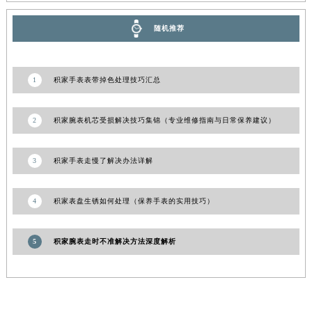
新疆维吾尔自治区北屯市团结路积家售后服务中心（需提前预约）
随机推荐
新疆维吾尔自治区博乐市博乐市北京路积家售后服务中心（需提前预约）
新疆维吾尔自治区昌吉市延安北路积家售后服务中心（需提前预约）
新疆维吾尔自治区阜康市博峰路积家售后服务中心（需提前预约）
1
积家手表表带掉色处理技巧汇总
新疆维吾尔自治区哈密市伊州区建国北路积家售后服务中心（需提前预约）
新疆维吾尔自治区和田市和田市北京西路积家售后服务中心（需提前预约）
2
积家腕表机芯受损解决技巧集锦（专业维修指南与日常保养建议）
新疆维吾尔自治区胡杨河市胡杨河市胡杨路积家售后服务中心（需提前预约）
新疆维吾尔自治区霍尔果斯市亚欧北路积家售后服务中心（需提前预约）
3
积家手表走慢了解决办法详解
新疆维吾尔自治区喀什市解放北路积家售后服务中心（需提前预约）
新疆维吾尔自治区可克达拉市幸福路积家售后服务中心（需提前预约）
4
积家表盘生锈如何处理（保养手表的实用技巧）
新疆维吾尔自治区克拉玛依市克拉玛依区友谊路积家售后服务中心（需提前预约）
新疆维吾尔自治区库车市库车市文化东路积家售后服务中心（需提前预约）
5
积家腕表走时不准解决方法深度解析
新疆维吾尔自治区库尔勒市库尔勒市人民东路积家售后服务中心（需提前预约）
新疆维吾尔自治区奎屯市团结西街积家售后服务中心（需提前预约）
新疆维吾尔自治区昆玉市昆泉街积家售后服务中心（需提前预约）
新疆维吾尔自治区沙湾市三道河子镇世纪大道南路积家售后服务中心（需提前预约）