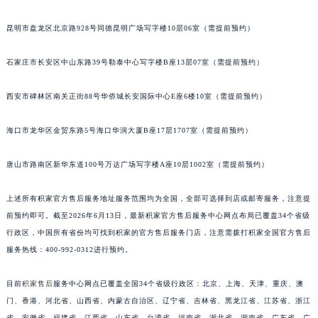
安徽省六安市金安区解放中路积家售后服务中心（需提前预约）
昆明市盘龙区北京路928号同德昆明广场写字楼10层06室（需提前预约）
安徽省马鞍山市雨山区湖南西路积家售后服务中心（需提前预约）
安徽省宿州市埇桥区人民中路积家售后服务中心（需提前预约）
石家庄市长安区中山东路39号勒泰中心写字楼B座13层07室（需提前预约）
安徽省铜陵市铜官区石城大道积家售后服务中心（需提前预约）
安徽省芜湖市镜湖区中山路步行街积家售后服务中心（需提前预约）
西安市碑林区南关正街88号华侨城长安国际中心E座6楼10室（需提前预约）
安徽省宣城市宣州区叠嶂西路积家售后服务中心（需提前预约）
海口市龙华区金贸东路5号海口华润大厦B座17层1707室（需提前预约）
福建省龙岩市新罗区九一南路积家售后服务中心（需提前预约）
福建省南平市建阳区人民西路积家售后服务中心（需提前预约）
唐山市路南区新华东道100号万达广场写字楼A座10层1002室（需提前预约）
福建省宁德市蕉城区天湖东路积家售后服务中心（需提前预约）
福建省莆田市城厢区霞林街道荔华东大道积家售后服务中心（需提前预约）
上述所有积家官方售后服务地址服务范围均为全国，全部可选择到店或邮寄服务，注意提
福建省三明市三元区东乾二路积家售后服务中心（需提前预约）
前预约即可。截至2026年6月13日，最新积家官方售后服务中心网点布局已覆盖34个省级
福建省漳州市龙文区步港路积家售后服务中心（需提前预约）
行政区，中国所有省份均可找到积家的官方售后服务门店，注意需拨打积家全国官方售后
服务热线：400-992-0312进行预约。
江苏省常州市新北区龙锦路1590号现代传媒中心5号楼10层1008室积家售后服务中心（需提前预约）
江苏省淮安市清江浦区淮海北路积家售后服务中心（需提前预约）
目前
积家售后
服务中心网点已覆盖全国34个省级行政区：北京、上海、天津、重庆、澳
江苏省连云港市海州区通灌北路积家售后服务中心（需提前预约）
门、香港、河北省、山西省、内蒙古自治区、辽宁省、吉林省、黑龙江省、江苏省、浙江
江苏省南京市秦淮区中山南路1号南京中心22层22-C1-C3室积家售后服务中心（需提前预约）
省、安徽省、福建省、江西省、山东省、台湾省、河南省、湖北省、湖南省、广东省、广