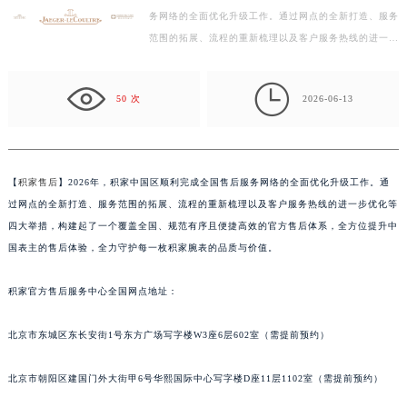
务网络的全面优化升级工作。通过网点的全新打造、服务
绍兴市越城区胜利东路379号世茂天际中心写字楼8层805室（需提前预约）
范围的拓展、流程的重新梳理以及客户服务热线的进一步
嘉兴市南湖区广益路705号嘉兴世界贸易中心写字楼A座13层1304室（需提前预约）
优化等四大举措，构建起了一个覆盖全国、规范有序且
南昌市红谷滩新区红谷中大道998号绿地双子塔（中央广场）A1座办公楼14层07室（需提前预约）
便…

济南市历下区经十路11111号华润中心写字楼（万象城）15层1508室（需提前预约）
50 次
2026-06-13
广州市天河区天河路230号万菱汇国际中心写字楼A塔7层704室（需提前预约）
广州市越秀区环市东路371-375号世界贸易中心大厦南塔写字楼15层07室（需提前预约）
深圳市罗湖区深南东路5001号华润大厦写字楼17层1701室（需提前预约）
【
积家售后
】2026年，积家中国区顺利完成全国售后服务网络的全面优化升级工作。通
惠州市惠城区江北文昌一路7号华贸大厦写字楼1座30层05室（需提前预约）
过网点的全新打造、服务范围的拓展、流程的重新梳理以及客户服务热线的进一步优化等
厦门市思明区湖滨东路95号华润大厦写字楼B座11层1104室（需提前预约）
四大举措，构建起了一个覆盖全国、规范有序且便捷高效的官方售后体系，全方位提升中
福州市鼓楼区五四路128-1号恒力城写字楼15层03室（需提前预约）
国表主的售后体验，全力守护每一枚积家腕表的品质与价值。
成都市锦江区人民东路6号SAC东原中心写字楼24层2406B室（需提前预约）
积家官方售后服务中心全国网点地址：
重庆市江北区观音桥步行街2号融恒时代广场写字楼9层902室（需提前预约）
长沙市芙蓉区定王台街道建湘路393号世茂环球金融中心写字楼（芙蓉广场）10层13室（需提前预约）
北京市东城区东长安街1号东方广场写字楼W3座6层602室（需提前预约）
郑州市二七区铭功路10号华润大厦写字楼29层2905室（需提前预约）
太原市迎泽区解放路15号亨得利名表服务中心（品牌授权店）3层整层（需提前预约）
北京市朝阳区建国门外大街甲6号华熙国际中心写字楼D座11层1102室（需提前预约）
沈阳市沈河区中街路137号亨得利名表服务中心（品牌授权店）1层整层（需提前预约）