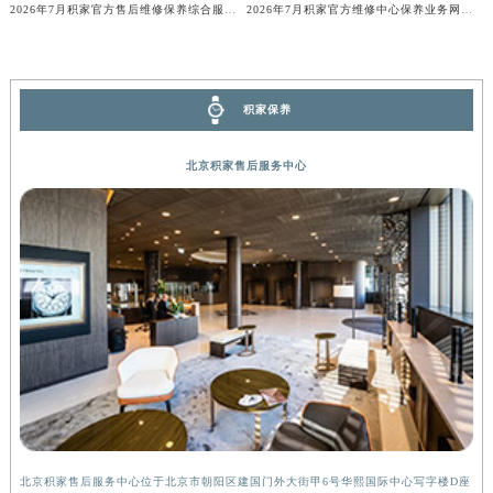
2026年7月积家官方售后维修保养综合服务中心搬迁新开
2026年7月积家官方维修中心保养业务网点最新变动补充确认稿
湖北省黄石市黄石港区武汉路积家售后服务中心（需提前预约）
湖北省荆门市东宝中天街步行街积家售后服务中心（需提前预约）
湖北省荆州市荆州区荆中路积家售后服务中心（需提前预约）
积家保养
湖北省十堰市茅箭区人民北路积家售后服务中心（需提前预约）
湖北省随州市曾都区青年路积家售后服务中心（需提前预约）
北京积家售后服务中心
湖北省咸宁市咸安区长安大道积家售后服务中心（需提前预约）
湖北省襄阳市樊城区长虹路与人民路交叉口积家售后服务中心（需提前预约）
湖北省孝感市孝南区复兴大道积家售后服务中心（需提前预约）
湖北省宜昌市西陵区夷陵大道与港窑路积家售后服务中心（需提前预约）
湖南省常德市武陵区人民路积家售后服务中心（需提前预约）
湖南省郴州市北湖区国庆北路积家售后服务中心（需提前预约）
湖南省衡阳市雁峰区解放路积家售后服务中心（需提前预约）
湖南省怀化市鹤城区迎丰中路积家售后服务中心（需提前预约）
湖南省娄底市娄星区长青街积家售后服务中心（需提前预约）
湖南省邵阳市双清区东风路积家售后服务中心（需提前预约）
北京积家售后服务中心位于北京市朝阳区建国门外大街甲6号华熙国际中心写字楼D座
上
湖南省湘潭市雨湖区莲城大道积家售后服务中心（需提前预约）