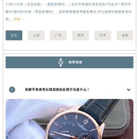
11层1102室（北京总部）（需提前预约） | 北京市东城区东长安街1号东方广场写字
（
湖南省益阳市赫山区桃花仑路积家售后服务中心（需提前预约）
楼W3座6层602室（需提前预约），是积家维修保养服务网点,中心技师均接受标准培
前
湖南省永州市冷水滩区永州大道与中兴路交叉口积家售后服务中心（需提前预约）
训....
详情 >
湖南省岳阳市岳阳楼区东茅岭路积家售后服务中心（需提前预约）
湖南省张家界市永定区解放路积家售后服务中心（需提前预约）
北京
上海
广州
深圳
天津
成都
湖南省长沙市芙蓉区建湘路393号世茂环球金融中心写字楼10层1013室积家售后服务中心（需提前预约）
湖南省株洲市芦淞区建设南路积家售后服务中心（需提前预约）
甘肃省白银市白银区北京路积家售后服务中心（需提前预约）
推荐阅读
甘肃省定西市安定区解放路积家售后服务中心（需提前预约）
甘肃省敦煌市沙州镇阳关中路积家售后服务中心（需提前预约）
甘肃省合作市人民街积家售后服务中心（需提前预约）
1
积家手表表壳出现划痕的处理方法是什么！
甘肃省嘉峪关市雄关区新华中路积家售后服务中心（需提前预约）
甘肃省金昌市金川区北京路积家售后服务中心（需提前预约）
甘肃省酒泉市肃州区西大街积家售后服务中心（需提前预约）
甘肃省临夏市城南街道团结路积家售后服务中心（需提前预约）
甘肃省陇南市武都区人民路积家售后服务中心（需提前预约）
甘肃省平凉市崆峒区西大街积家售后服务中心（需提前预约）