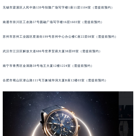
内蒙古自治区阿拉善盟市左旗土尔扈特大街积家售后服务中心（需提前预约）
无锡市梁溪区人民中路139号恒隆广场写字楼1座11层1104室（需提前预约）
内蒙古自治区巴彦淖尔市临河区新华街积家售后服务中心（需提前预约）
南通市崇川区工农路57号圆融广场写字楼16层1603室（需提前预约）
内蒙古自治区包头市青山区幸福路甲3号王府井百货名表维修积家售后服务中心（需提前预约）
内蒙古自治区赤峰市红山区哈达街积家售后服务中心（需提前预约）
苏州市苏州工业园区星港街199号苏州中心办公楼C座22层08室（需提前预约）
内蒙古自治区鄂尔多斯市东胜区伊金霍洛街积家售后服务中心（需提前预约）
内蒙古自治区呼伦贝尔市海拉尔区中央街积家售后服务中心（需提前预约）
武汉市江汉区解放大道686号世界贸易大厦38层09室（需提前预约）
内蒙古自治区通辽市科尔沁区明仁大街积家售后服务中心（需提前预约）
内蒙古自治区乌海市海勃湾区人民南路积家售后服务中心（需提前预约）
南宁市青秀区金湖路59号地王大厦12楼1224室（需提前预约）
内蒙古自治区乌兰察布市集宁区恩和大街积家售后服务中心（需提前预约）
合肥市蜀山区潜山路111号万象城华润大厦B座12楼03室（需提前预约）
内蒙古自治区锡林郭勒盟市锡林浩特市光明街与额尔敦路交叉口积家售后服务中心（需提前预约）
内蒙古自治区兴安盟市乌兰浩特市兴安大街积家售后服务中心（需提前预约）
山西省大同市平城区迎宾街积家售后服务中心（需提前预约）
山西省晋城市城区黄华街积家售后服务中心（需提前预约）
山西省晋中市榆次区顺城街积家售后服务中心（需提前预约）
山西省临汾市尧都区解放路积家售后服务中心（需提前预约）
山西省吕梁市离石区永宁中路与建设街交叉口积家售后服务中心（需提前预约）