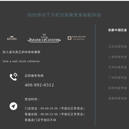
新疆维吾尔自治区石河子市北二路积家售后服务中心（需提前预约）
新疆维吾尔自治区双河市光明路积家售后服务中心（需提前预约）
轻轻滑动下方栏目探索更多精彩内容
新疆维吾尔自治区塔城市塔城地区闻琴路积家售后服务中心（需提前预约）
新疆维吾尔自治区铁门关市兴疆路积家售后服务中心（需提前预约）
积家中国区服
新疆维吾尔自治区图木舒克市图木舒克市中兴街积家售后服务中心（需提前预约）
新疆维吾尔自治区吐鲁番市高昌区文化中路文化中路积家售后服务中心（需提前预约）
北京积家维修
加入成为真正的钟表收藏家
新疆维吾尔自治区乌苏市乌鲁木齐北路积家售后服务中心（需提前预约）
上海积家维修
Join a real clock collector.
新疆维吾尔自治区五家渠市长征西街积家售后服务中心（需提前预约）
天津积家维修
新疆维吾尔自治区新星市东风路积家售后服务中心（需提前预约）

总部服务热线
广州积家维修
新疆维吾尔自治区伊宁市解放西路积家售后服务中心（需提前预约）
400-992-0312
贵州省安顺市西秀区中华南路积家售后服务中心（需提前预约）
深圳积家维修
贵州省毕节市七星关区松山路积家售后服务中心（需提前预约）
成都积家维修
营业时间：
贵州省六盘水市钟山区钟山大道积家售后服务中心（需提前预约）

门店营业：09:00-19:30（节假日正常营业）
贵州省黔东南苗族侗族自治州凯里市北京西路积家售后服务中心（需提前预约）
客服在线：08:00-22:00（节假日正常营业）
贵州省黔西南布依族苗族自治州兴义市大道与桔香路交汇处积家售后服务中心（需提前预约）
客服及门店节假日不休
贵州省铜仁市碧江区民主路积家售后服务中心（需提前预约）