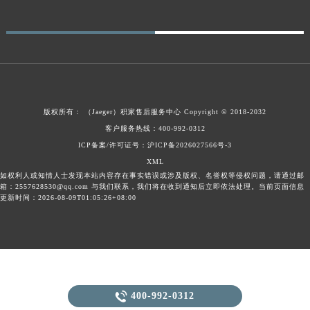
贵州省遵义市红花岗区共青大道与嵩山路交叉口积家售后服务中心（需提前预约）
四川省阿坝州市马尔康市团结街积家售后服务中心（需提前预约）
四川省巴中市巴州区江北大道积家售后服务中心（需提前预约）
四川省成都市锦江区人民东路6号SAC东原中心24层2406B室积家售后服务中心（需提前预约）
四川省达州市通川区中心广场、老车坝积家售后服务中心（需提前预约）
四川省德阳市旌阳区长江西路、南街积家售后服务中心（需提前预约）
版权所有：
（Jaeger）
积家售后服务中心
Copyright © 2018-2032
客户服务热线：400-992-0312
四川省甘孜州市康定市情歌广场、箭炉街积家售后服务中心（需提前预约）
ICP备案/许可证号：沪ICP备2026027566号-3
四川省广安市广安区建安南路积家售后服务中心（需提前预约）
XML
四川省广元市利州区老城南北街、东大街积家售后服务中心（需提前预约）
如权利人或知情人士发现本站内容存在事实错误或涉及版权、名誉权等侵权问题，请通过邮
箱：2557628530@qq.com 与我们联系，我们将在收到通知后立即依法处理。当前页面信息
四川省乐山市市中区嘉定中路积家售后服务中心（需提前预约）
更新时间：2026-08-09T01:05:26+08:00
四川省凉山州市西昌市大巷口下街积家售后服务中心（需提前预约）
四川省泸州市江阳区治平路积家售后服务中心（需提前预约）
四川省眉山市东坡区三苏路积家售后服务中心（需提前预约）
四川省绵阳市涪城区翠花街积家售后服务中心（需提前预约）
四川省南充市高坪区江东大道积家售后服务中心（需提前预约）

400-992-0312
四川省内江市东兴区汉安大道积家售后服务中心（需提前预约）