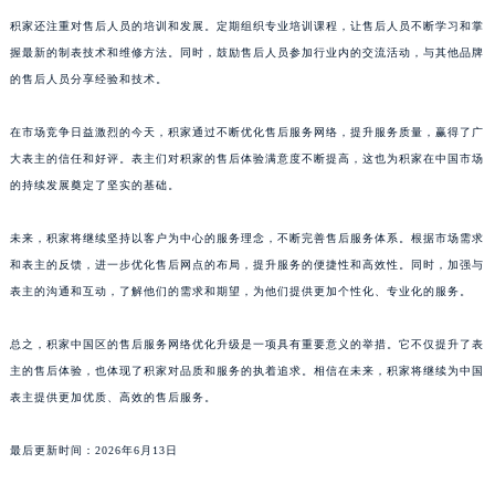
福建省厦门市思明区湖滨东路95号万象城华润大厦B座11层1104室积家售后服务中心（需提前预约）
积家还注重对售后人员的培训和发展。定期组织专业培训课程，让售后人员不断学习和掌
广东省潮州市潮安区新风路与潮汕路交汇处积家售后服务中心（需提前预约）
握最新的制表技术和维修方法。同时，鼓励售后人员参加行业内的交流活动，与其他品牌
的售后人员分享经验和技术。
广东省广州市天河区天河路230号万菱汇国际中心A塔7层704室积家售后服务中心（需提前预约）
广东省广州市越秀区环市东路371-375号世界贸易中心大厦南塔15层1507室积家售后服务中心（需提前预约）
在市场竞争日益激烈的今天，积家通过不断优化售后服务网络，提升服务质量，赢得了广
广东省河源市源城区越王大道积家售后服务中心（需提前预约）
大表主的信任和好评。表主们对积家的售后体验满意度不断提高，这也为积家在中国市场
广东省惠州市惠城区江北文昌一路7号华贸大厦1座30层3005室积家售后服务中心（需提前预约）
的持续发展奠定了坚实的基础。
广东省江门市蓬江区广场西路积家售后服务中心（需提前预约）
广东省揭阳市榕城进贤门步行街积家售后服务中心（需提前预约）
未来，积家将继续坚持以客户为中心的服务理念，不断完善售后服务体系。根据市场需求
和表主的反馈，进一步优化售后网点的布局，提升服务的便捷性和高效性。同时，加强与
广东省茂名市电白区水东街道迎宾大道积家售后服务中心（需提前预约）
表主的沟通和互动，了解他们的需求和期望，为他们提供更加个性化、专业化的服务。
广东省梅州市梅江区金燕大道积家售后服务中心（需提前预约）
广东省清远市清城区湖西路积家售后服务中心（需提前预约）
总之，积家中国区的售后服务网络优化升级是一项具有重要意义的举措。它不仅提升了表
广东省汕头市龙湖区长平路积家售后服务中心（需提前预约）
主的售后体验，也体现了积家对品质和服务的执着追求。相信在未来，积家将继续为中国
广东省汕尾市城区香洲街道园林社区翠园街积家售后服务中心（需提前预约）
表主提供更加优质、高效的售后服务。
广东省韶关市武江区芙蓉新区与老城中心交汇处积家售后服务中心（需提前预约）
最后更新时间：2026年6月13日
广东省深圳市罗湖区深南东路5001号华润大厦17层1701室积家售后服务中心（需提前预约）
广东省阳江市江城区东风一路积家售后服务中心（需提前预约）