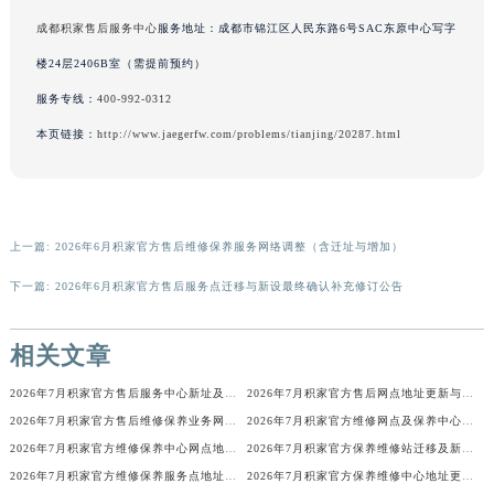
河南省开封市鼓楼区中山路积家售后服务中心（需提前预约）
成都积家售后服务中心
服务地址：成都市锦江区人民东路6号SAC东原中心写字
河南省洛阳市西工区中州中路与解放路交叉口积家售后服务中心（需提前预约）
楼24层2406B室（需提前预约）
河南省漯河市源汇区交通路积家售后服务中心（需提前预约）
服务专线：
400-992-0312
河南省南阳市宛城区范蠡东路与南都路交叉口积家售后服务中心（需提前预约）
本页链接：
http://www.jaegerfw.com/problems/tianjing/20287.html
河南省平顶山市卫东区建设路积家售后服务中心（需提前预约）
河南省濮阳市大华龙区开州路绿城路交叉口积家售后服务中心（需提前预约）
河南省三门峡市湖滨区和平路积家售后服务中心（需提前预约）
河南省商丘市梁园区神火大道积家售后服务中心（需提前预约）
上一篇:
2026年6月积家官方售后维修保养服务网络调整（含迁址与增加）
河南省新乡市红旗区人民路积家售后服务中心（需提前预约）
下一篇:
2026年6月积家官方售后服务点迁移与新设最终确认补充修订公告
河南省信阳市浉河区东方红大道积家售后服务中心（需提前预约）
河南省许昌市魏都区建安大道与八龙路交叉口积家售后服务中心（需提前预约）
相关文章
河南省郑州市二七区民主路10号华润大厦29层2905室积家售后服务中心（需提前预约）
河南省周口市川汇区七一路积家售后服务中心（需提前预约）
2026年7月积家官方售后服务中心新址及增设站点公告
2026年7月积家官方售后网点地址更新与新增补充速查
2026年7月积家官方售后维修保养业务网点重新配置补充最终通知确认文本
2026年7月积家官方维修网点及保养中心变动补充汇总文本内容
河南省驻马店市驿城区乐山大道与置地大道交叉口积家售后服务中心（需提前预约）
2026年7月积家官方维修保养中心网点地址变更及新开清单正式发布定稿
2026年7月积家官方保养维修站迁移及新开店说明文本正式对外定稿
湖北省鄂州市鄂城区文星大道积家售后服务中心（需提前预约）
2026年7月积家官方维修保养服务点地址变动及新开完整目录文件公布
2026年7月积家官方保养维修中心地址更新及新开站点补充汇总说明
湖北省黄冈市黄州区赤壁大道积家售后服务中心（需提前预约）