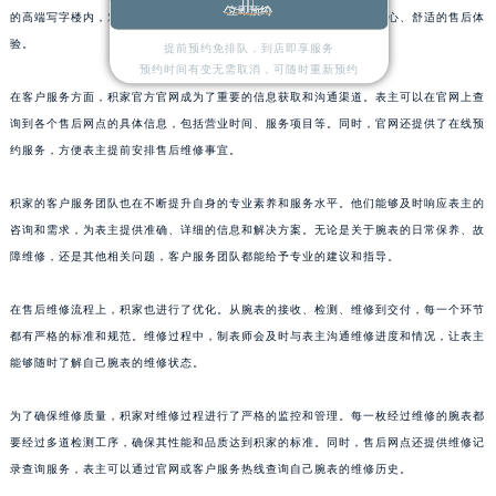
立即预约
的高端写字楼内，对服务空间的布局进行了优化，为表主提供了更加安心、舒适的售后体
浙江省湖州市吴兴区劳动路积家售后服务中心（需提前预约）
验。
提前预约免排队，到店即享服务
浙江省嘉兴市南湖区广益路705号嘉兴世界贸易中心A座13层1304室积家售后服务中心（需提前预约）
预约时间有变无需取消，可随时重新预约
浙江省金华市金东区东市南街777号金华万达广场4号楼22楼2209室积家售后服务中心（需提前预约）
在客户服务方面，积家官方官网成为了重要的信息获取和沟通渠道。表主可以在官网上查
浙江省丽水市莲都区解放街积家售后服务中心（需提前预约）
询到各个售后网点的具体信息，包括营业时间、服务项目等。同时，官网还提供了在线预
浙江省宁波市江北区大闸南路500号来福士广场办公楼20层2009室积家售后服务中心（需提前预约）
约服务，方便表主提前安排售后维修事宜。
浙江省衢州市柯城区上街积家售后服务中心（需提前预约）
积家的客户服务团队也在不断提升自身的专业素养和服务水平。他们能够及时响应表主的
浙江省绍兴市越城区胜利东路379号世茂天际中心写字楼8层805室积家售后服务中心（需提前预约）
咨询和需求，为表主提供准确、详细的信息和解决方案。无论是关于腕表的日常保养、故
浙江省舟山市定海区解放东路积家售后服务中心（需提前预约）
障维修，还是其他相关问题，客户服务团队都能给予专业的建议和指导。
澳门特别行政区大堂区议事亭前地（新马路）积家售后服务中心（需提前预约）
澳门特别行政区风顺堂区南湾大马路积家售后服务中心（需提前预约）
在售后维修流程上，积家也进行了优化。从腕表的接收、检测、维修到交付，每一个环节
澳门特别行政区花地玛堂区关闸广场积家售后服务中心（需提前预约）
都有严格的标准和规范。维修过程中，制表师会及时与表主沟通维修进度和情况，让表主
澳门特别行政区花王堂区大三巴商圈积家售后服务中心（需提前预约）
能够随时了解自己腕表的维修状态。
澳门特别行政区嘉模堂区官也街积家售后服务中心（需提前预约）
为了确保维修质量，积家对维修过程进行了严格的监控和管理。每一枚经过维修的腕表都
澳门省路氹城市金光大道积家售后服务中心（需提前预约）
要经过多道检测工序，确保其性能和品质达到积家的标准。同时，售后网点还提供维修记
澳门特别行政区望德堂区塔石广场积家售后服务中心（需提前预约）
录查询服务，表主可以通过官网或客户服务热线查询自己腕表的维修历史。
福建省福州市鼓楼区五四路128-1号恒力城写字楼15层03室积家售后服务中心（需提前预约）