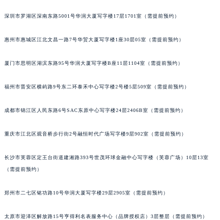
黑龙江省牡丹江市东安区太平路积家售后服务中心（需提前预约）
深圳市罗湖区深南东路5001号华润大厦写字楼17层1701室（需提前预约）
黑龙江省七台河市桃山区大同街积家售后服务中心（需提前预约）
黑龙江省齐齐哈尔市龙沙区龙华路积家售后服务中心（需提前预约）
惠州市惠城区江北文昌一路7号华贸大厦写字楼1座30层05室（需提前预约）
黑龙江省双鸭山市尖山区新兴大街积家售后服务中心（需提前预约）
厦门市思明区湖滨东路95号华润大厦写字楼B座11层1104室（需提前预约）
黑龙江省绥化市北林区新华街与康庄路交叉口积家售后服务中心（需提前预约）
黑龙江省伊春市伊美区通河路积家售后服务中心（需提前预约）
福州市晋安区横屿路9号东二环泰禾中心写字楼2号楼5层509室（需提前预约）
吉林省白城市洮北区明仁南街积家售后服务中心（需提前预约）
吉林省白山市浑江区浑江大街积家售后服务中心（需提前预约）
成都市锦江区人民东路6号SAC东原中心写字楼24层2406B室（需提前预约）
吉林省吉林市船营区河南街积家售后服务中心（需提前预约）
吉林省辽源市龙山区人民大街积家售后服务中心（需提前预约）
重庆市江北区观音桥步行街2号融恒时代广场写字楼9层902室（需提前预约）
吉林省梅河口市新华街道梅河大街积家售后服务中心（需提前预约）
长沙市芙蓉区定王台街道建湘路393号世茂环球金融中心写字楼（芙蓉广场）10层13室
吉林省四平市铁东区紫气大路与南九经街交汇处积家售后服务中心（需提前预约）
（需提前预约）
吉林省松原市宁江区五环大街积家售后服务中心（需提前预约）
吉林省通化市东昌区环通乡江南大街积家售后服务中心（需提前预约）
郑州市二七区铭功路10号华润大厦写字楼29层2905室（需提前预约）
吉林省延边市延吉市解放路积家售后服务中心（需提前预约）
辽宁省鞍山市铁东区站前街积家售后服务中心（需提前预约）
太原市迎泽区解放路15号亨得利名表服务中心（品牌授权店）3层整层（需提前预约）