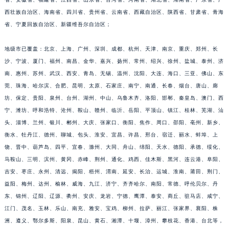
江苏省宿迁市宿城区西湖路积家售后服务中心（需提前预约）
西壮族自治区、海南省、四川省、贵州省、云南省、西藏自治区、陕西省、甘肃省、青海
江苏省泰州市海陵区永定东路399号置地商务中心东塔（华润万象城）17层1706室积家售后服务中心（需提前预约）
省、宁夏回族自治区、新疆维吾尔自治区；
江苏省徐州市鼓楼区淮海东路29号苏宁广场IFC国际金融中心35层3508室积家售后服务中心（需提前预约）
地级市已覆盖：北京、上海、广州、深圳、成都、杭州、天津、南京、重庆、郑州、长
江苏省盐城市盐都区世纪大道5号盐城金融城写字楼1号楼16层1604室积家售后服务中心（需提前预约）
沙、宁波、厦门、福州、南昌、金华、嘉兴、扬州、常州、绍兴、徐州、盐城、泰州、济
江苏省扬州市邗江区国展路29号星耀天地写字楼1号楼18层1803室积家售后服务中心（需提前预约）
南、惠州、苏州、武汉、西安、青岛、无锡、温州、沈阳、大连、海口、三亚、佛山、东
江苏省镇江市京口区中山东路积家售后服务中心（需提前预约）
莞、珠海、哈尔滨、合肥、昆明、太原、石家庄、南宁、南通、长春、烟台、唐山、廊
江西省抚州市临川区赣东大道积家售后服务中心（需提前预约）
坊、保定、贵阳、泉州、台州、湖州、中山、乌鲁木齐、洛阳、邯郸、秦皇岛、澳门、西
江西省赣州市章贡区文清路积家售后服务中心（需提前预约）
宁、潍坊、呼和浩特、沧州、鞍山、赣州、临沂、岳阳、平顶山、镇江、桂林、芜湖、汕
头、淄博、兰州、银川、郴州、大庆、张家口、衡阳、焦作、周口、邵阳、亳州、新乡、
江西省吉安市吉州区井冈山大道积家售后服务中心（需提前预约）
衡水、牡丹江、德州、聊城、包头、淮安、宜昌、许昌、邢台、宿迁、丽水、蚌埠、上
江西省景德镇市珠山区珠山中路积家售后服务中心（需提前预约）
饶、晋中、葫芦岛、四平、宜春、滁州、大同、舟山、绵阳、天水、德阳、承德、绥化、
江西省九江市浔阳区浔阳路积家售后服务中心（需提前预约）
马鞍山、三明、滨州、黄冈、赤峰、荆州、通化、鸡西、佳木斯、黑河、连云港、阜阳、
江西省南昌市红谷滩新区红谷中大道998号绿地双子塔（中央广场）A1座办公楼14层1407室积家售后服务中心（需提前预约）
吉安、枣庄、永州、清远、揭阳、梧州、渭南、延安、长治、运城、淮南、莆田、荆门、
江西省萍乡市安源区萍安北大道与康庄路交叉口积家售后服务中心（需提前预约）
益阳、梅州、达州、榆林、威海、九江、济宁、齐齐哈尔、南阳、常德、呼伦贝尔、丹
江西省上饶市信州区滨江西路积家售后服务中心（需提前预约）
东、锦州、辽阳、辽源、衢州、安庆、龙岩、宁德、鹰潭、泰安、商丘、驻马店、咸宁、
江门、茂名、玉林、乐山、南充、雅安、宝鸡、柳州、拉萨、丽江、张家界、襄阳、株
江西省新余市渝水区北湖西路积家售后服务中心（需提前预约）
洲、遵义、鄂尔多斯、阳泉、昆山、黄石、湘潭、十堰、漳州、攀枝花、香港、台北等，
江西省宜春市袁州区中山中路积家售后服务中心（需提前预约）