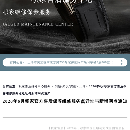
积家官方全国统一服务热线400-992-0312，服务覆盖中国大陆、香港、澳门、台湾全部区域（非大陆需加拨“+86”）
积家维修保养服务
2026年8月积家售后服务中心最新网点地址：
北京市朝阳区建国门外大街甲6号华熙国际中心写字楼D座11层1102室（北京总部）（需提前预约）
JAEGER MAINTENANCE CENTER
北京市东城区东长安街1号东方广场写字楼W3座6层602室（需提前预约）
天津市和平区赤峰道136号天津国际金融中心写字楼26层2603室（需提前预约）
上海市徐汇区虹桥路3号港汇中心写字楼2座37层3705室（需提前预约）
上海市黄浦区南京东路299号宏伊国际广场写字楼8层806室（需提前预约）
▲
官网公告>
南京市秦淮区中山南路1号（新街口）南京中心写字楼22层C1-1室（需提前预约）
▼
常州市新北区龙锦路1590号现代传媒中心写字楼5号楼10层1008室（需提前预约）
徐州市鼓楼区淮海东路29号苏宁广场IFC国际金融中心写字楼35层3508室（需提前预约）
当前位置：
积家售后维修中心服务
>
问题/知识/资讯
>
天津
> 2026年6月积家官方售后保
扬州市邗江区国展路29号星耀天地写字楼1号楼18层1803室（需提前预约）
养维修服务点迁址与新增网点通知
盐城市盐都区世纪大道5号盐城金融城写字楼1号楼16层1604室（需提前预约）
2026年6月积家官方售后保养维修服务点迁址与新增网点通知
泰州市海陵区永定东路399号置地商务中心东塔写字楼（华润万象城）17层1706室（需提前预约）
宁波市江北区大闸南路500号来福士广场办公楼20层2009室（需提前预约）
杭州市上城区钱江路1366号华润大厦写字楼A座5层503-5室（需提前预约）
金华市金东区东市南街777号金华万达广场写字楼4号楼22层2209室（需提前预约）
【积家售后】2026年，积家中国区顺利完成全国售后服