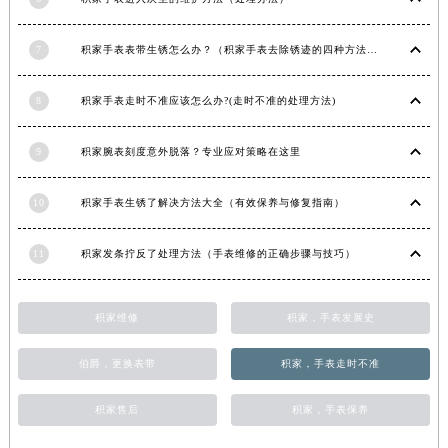
青海省玉树藏族自治州结古镇胜利路积家售后服务中心（需提前预约）
陕西省安康市汉滨区金州路积家售后服务中心（需提前预约）
7
积家手表表带生锈怎么办？（积家手表去除锈迹的四种方法）
陕西省宝鸡市渭滨区经二路积家售后服务中心（需提前预约）
8
积家手表走时不准应该怎么办?(走时不准的处理方法)
陕西省汉中市汉台区北大街积家售后服务中心（需提前预约）
陕西省商洛市商州区州城街积家售后服务中心（需提前预约）
9
积家腕表刻度意外脱落？专业应对策略在这里
陕西省铜川市王益区红旗街积家售后服务中心（需提前预约）
陕西省渭南市临渭区东风大街积家售后服务中心（需提前预约）
10
积家手表生锈了解决方法大全（有效保养与修复指南）
陕西省咸阳市秦都区沣西新城统一西路与白马河路交汇处积家售后服务中心（需提前预约）
陕西省延安市宝塔区中心街积家售后服务中心（需提前预约）
11
积家发条拧反了处理方法（手表维修的正确步骤与技巧）
陕西省榆林市榆阳区长兴路积家售后服务中心（需提前预约）
新疆维吾尔自治区阿克苏市东大街积家售后服务中心（需提前预约）
积家维修
积家，手表发展史
新疆维吾尔自治区阿拉尔市胜利大道积家售后服务中心（需提前预约）
新疆维吾尔自治区阿拉山口市友好路积家售后服务中心（需提前预约）
伯爵，更换表带
积家，手表走时不准
新疆维吾尔自治区阿勒泰市解放路积家售后服务中心（需提前预约）
积家售后
积家，手表保养
新疆维吾尔自治区阿图什市光明路积家售后服务中心（需提前预约）
新疆维吾尔自治区白杨市军垦路积家售后服务中心（需提前预约）