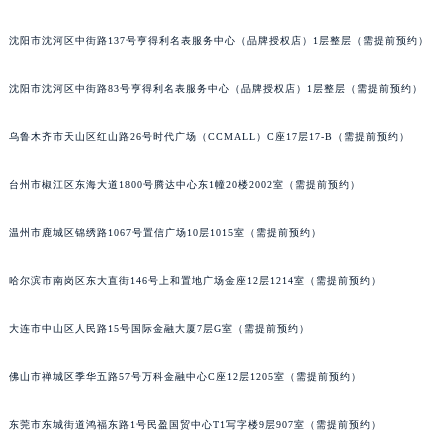
辽宁省本溪市平山区胜利路积家售后服务中心（需提前预约）
沈阳市沈河区中街路137号亨得利名表服务中心（品牌授权店）1层整层（需提前预约）
辽宁省朝阳市双塔区新华路积家售后服务中心（需提前预约）
辽宁省丹东市振兴区七经街积家售后服务中心（需提前预约）
沈阳市沈河区中街路83号亨得利名表服务中心（品牌授权店）1层整层（需提前预约）
辽宁省抚顺市新抚区东一路积家售后服务中心（需提前预约）
辽宁省阜新市海州区解放大街积家售后服务中心（需提前预约）
乌鲁木齐市天山区红山路26号时代广场（CCMALL）C座17层17-B（需提前预约）
辽宁省葫芦岛市连山区中央路积家售后服务中心（需提前预约）
台州市椒江区东海大道1800号腾达中心东1幢20楼2002室（需提前预约）
辽宁省锦州市古塔区中央大街积家售后服务中心（需提前预约）
辽宁省辽阳市白塔区新运大街积家售后服务中心（需提前预约）
温州市鹿城区锦绣路1067号置信广场10层1015室（需提前预约）
辽宁省盘锦市兴隆台区石油大街积家售后服务中心（需提前预约）
辽宁省铁岭市银州区南马路积家售后服务中心（需提前预约）
哈尔滨市南岗区东大直街146号上和置地广场金座12层1214室（需提前预约）
辽宁省营口市站前区市府路与渤海大街交叉口积家售后服务中心（需提前预约）
辽宁省沈阳市沈河区中街路137号亨得利名表维修授权店1楼积家售后服务中心（需提前预约）
大连市中山区人民路15号国际金融大厦7层G室（需提前预约）
辽宁省沈阳市沈河区中街路83号亨得利名表维修授权店1楼积家售后服务中心（需提前预约）
佛山市禅城区季华五路57号万科金融中心C座12层1205室（需提前预约）
北京市朝阳区建国门外大街甲6号华熙国际中心D座11层1102室积家售后服务中心（北京总部）（需提前预约）
北京市东城区东长安街1号王府井东方广场W3座6层602室积家售后服务中心（需提前预约）
东莞市东城街道鸿福东路1号民盈国贸中心T1写字楼9层907室（需提前预约）
河北省保定市竞秀区朝阳北大街北国先天下积家售后服务中心（需提前预约）