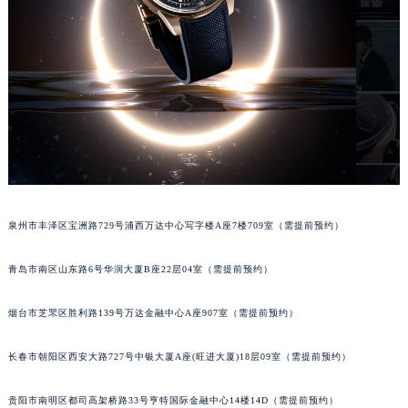
山西省朔州市朔城区怡西路与鄯阳西街交汇处积家售后服务中心（需提前预约）
山西省忻州市忻府区和平东街与七一南路交叉口积家售后服务中心（需提前预约）
山西省阳泉市郊区平阳东街与新城大道交叉口积家售后服务中心（需提前预约）
山西省运城市盐湖区河东街积家售后服务中心（需提前预约）
山西省长治市潞州区英雄中路积家售后服务中心（需提前预约）
山西省太原市迎泽区迎泽街道解放路15号亨得利名表维修授权店3楼积家售后服务中心（需提前预约）
天津市和平区赤峰道136号天津国际金融中心26层2603室积家售后服务中心（需提前预约）
安徽省安庆市迎江区人民路积家售后服务中心（需提前预约）
安徽省蚌埠市蚌山区淮河路积家售后服务中心（需提前预约）
泉州市丰泽区宝洲路729号浦西万达中心写字楼A座7楼709室（需提前预约）
安徽省亳州市谯城区魏武大道积家售后服务中心（需提前预约）
青岛市南区山东路6号华润大厦B座22层04室（需提前预约）
安徽省池州市贵池区长江路积家售后服务中心（需提前预约）
安徽省滁州市琅琊区南谯北路积家售后服务中心（需提前预约）
烟台市芝罘区胜利路139号万达金融中心A座907室（需提前预约）
安徽省阜阳市颍州区颍州北路积家售后服务中心（需提前预约）
安徽省淮北市相山区淮海路积家售后服务中心（需提前预约）
长春市朝阳区西安大路727号中银大厦A座(旺进大厦)18层09室（需提前预约）
安徽省淮南市田家庵区国庆中路积家售后服务中心（需提前预约）
安徽省黄山市屯溪区黄山西路积家售后服务中心（需提前预约）
贵阳市南明区都司高架桥路33号亨特国际金融中心14楼14D（需提前预约）