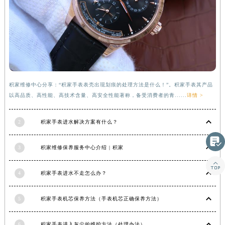
甘肃省庆阳市西峰区南大街积家售后服务中心（需提前预约）
甘肃省天水市秦州区民主路积家售后服务中心（需提前预约）
甘肃省武威市凉州区迎宾路积家售后服务中心（需提前预约）
甘肃省张掖市甘州区民乐北路积家售后服务中心（需提前预约）
宁夏回族自治区固原市原州区文化街积家售后服务中心（需提前预约）
宁夏回族自治区石嘴山市大武口区贺兰山路积家售后服务中心（需提前预约）
积家维修中心分享：“积家手表表壳出现划痕的处理方法是什么！”。积家手表其产品
宁夏回族自治区吴忠市利通区开元大道积家售后服务中心（需提前预约）
以高品质、高性能、高技术含量、高安全性能著称，备受消费者的青......
详情 >
宁夏回族自治区银川市兴庆区新华东路97号新百中心C馆一层C1-18号商铺积家售后服务中心（需提前预约）
2
积家手表进水解决方案有什么？
宁夏回族自治区中卫市沙坡头区鼓楼东街积家售后服务中心（需提前预约）
青海省果洛藏族自治州玛沁县团结路积家售后服务中心（需提前预约）

3
积家维修保养服务中心介绍 | 积家
青海省海北藏族自治州海晏县将军路积家售后服务中心（需提前预约）

青海省海东市乐都区滨河路积家售后服务中心（需提前预约）
4
积家手表进水不走怎么办？
青海省海南藏族自治州共和县青海湖大街积家售后服务中心（需提前预约）
青海省海西蒙古族藏族自治州德令哈市柴达木路积家售后服务中心（需提前预约）
5
积家手表机芯保养方法（手表机芯正确保养方法）
青海省黄南藏族自治州同仁市德合隆路积家售后服务中心（需提前预约）
青海省西宁市城西区海湖新区西关大道积家售后服务中心（需提前预约）
6
积家手表进入灰尘的维护方法（处理办法）