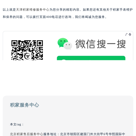
广东省云浮市云城区金山路积家售后服务中心（需提前预约）
以上就是
天津积家维修服务中心
为您分享的精彩内容。如果您还有其他关于积家手表维护
广东省湛江市赤坎区观海北路积家售后服务中心（需提前预约）
和保养的问题，可以拨打页面400电话进行咨询，我们将竭诚为您服务。
广东省肇庆市端州区信安大道与砚都大道交汇处积家售后服务中心（需提前预约）
广西壮族自治区百色市右江区中山二路积家售后服务中心（需提前预约）
广西壮族自治区北海市海城区北京路积家售后服务中心（需提前预约）
广西壮族自治区崇左市江州区石景林街道友谊大道与丽川路交汇处积家售后服务中心（需提前预约）
广西壮族自治区防城港市港口区金花茶大道积家售后服务中心（需提前预约）
广西壮族自治区贵港市港北区港城街道布山大道与仙衣路交叉口积家售后服务中心（需提前预约）
广西壮族自治区桂林市秀峰区红岭路积家售后服务中心（需提前预约）
广西壮族自治区河池市金城江区金城江街道朝阳路积家售后服务中心（需提前预约）
广西壮族自治区贺州市八步区城东街道灵峰南路积家售后服务中心（需提前预约）
广西壮族自治区来宾市兴宾区桂中大道积家售后服务中心（需提前预约）
积家服务中心
广西壮族自治区柳州市城中区中山中路积家售后服务中心（需提前预约）
广西壮族自治区钦州市钦南区金海湾东大街积家售后服务中心（需提前预约）
本文tag：
广西壮族自治区梧州市万秀区龙湖镇高旺路积家售后服务中心（需提前预约）
广西壮族自治区玉林市玉州区金玉路积家售后服务中心（需提前预约）
北京积家售后服务中心
服务地址：北京市朝阳区建国门外大街甲6号华熙国际中