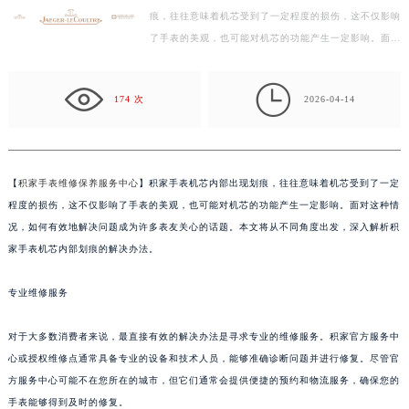
痕，往往意味着机芯受到了一定程度的损伤，这不仅影响
徐州市鼓楼区淮海东路29号苏宁广场IFC国际金融中心写字楼35层3508室（需提前预约）
了手表的美观，也可能对机芯的功能产生一定影响。面对
扬州市邗江区国展路29号星耀天地写字楼1号楼18层1803室（需提前预约）
这种情况，如何有效地解决问题成为许多表友关心的话…
盐城市盐都区世纪大道5号盐城金融城写字楼1号楼16层1604室（需提前预约）

泰州市海陵区永定东路399号置地商务中心东塔写字楼（华润万象城）17层1706室（需提前预约）
174 次
2026-04-14
宁波市江北区大闸南路500号来福士广场办公楼20层2009室（需提前预约）
杭州市上城区钱江路1366号华润大厦写字楼A座5层503-5室（需提前预约）
金华市金东区东市南街777号金华万达广场写字楼4号楼22层2209室（需提前预约）
【
积家手表维修保养服务中心
】积家手表机芯内部出现划痕，往往意味着机芯受到了一定
绍兴市越城区胜利东路379号世茂天际中心写字楼8层805室（需提前预约）
程度的损伤，这不仅影响了手表的美观，也可能对机芯的功能产生一定影响。面对这种情
嘉兴市南湖区广益路705号嘉兴世界贸易中心写字楼A座13层1304室（需提前预约）
况，如何有效地解决问题成为许多表友关心的话题。本文将从不同角度出发，深入解析积
南昌市红谷滩新区红谷中大道998号绿地双子塔（中央广场）A1座办公楼14层07室（需提前预约）
家手表机芯内部划痕的解决办法。
济南市历下区经十路11111号华润中心写字楼（万象城）15层1508室（需提前预约）
专业维修服务
广州市天河区天河路230号万菱汇国际中心写字楼A塔7层704室（需提前预约）
广州市越秀区环市东路371-375号世界贸易中心大厦南塔写字楼15层07室（需提前预约）
对于大多数消费者来说，最直接有效的解决办法是寻求专业的维修服务。积家官方服务中
深圳市罗湖区深南东路5001号华润大厦写字楼17层1701室（需提前预约）
心或授权维修点通常具备专业的设备和技术人员，能够准确诊断问题并进行修复。尽管官
惠州市惠城区江北文昌一路7号华贸大厦写字楼1座30层05室（需提前预约）
方服务中心可能不在您所在的城市，但它们通常会提供便捷的预约和物流服务，确保您的
厦门市思明区湖滨东路95号华润大厦写字楼B座11层1104室（需提前预约）
手表能够得到及时的修复。