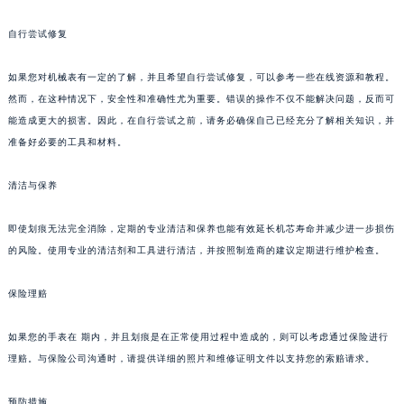
苏州市苏州工业园区星港街199号苏州中心办公楼C座22层08室（需提前预约）
自行尝试修复
武汉市江汉区解放大道686号世界贸易大厦38层09室（需提前预约）
南宁市青秀区金湖路59号地王大厦12楼1224室（需提前预约）
如果您对机械表有一定的了解，并且希望自行尝试修复，可以参考一些在线资源和教程。
合肥市蜀山区潜山路111号万象城华润大厦B座12楼03室（需提前预约）
然而，在这种情况下，安全性和准确性尤为重要。错误的操作不仅不能解决问题，反而可
泉州市丰泽区宝洲路729号浦西万达中心写字楼A座7楼709室（需提前预约）
能造成更大的损害。因此，在自行尝试之前，请务必确保自己已经充分了解相关知识，并
准备好必要的工具和材料。
青岛市南区山东路6号华润大厦B座22层04室（需提前预约）
烟台市芝罘区胜利路139号万达金融中心A座907室（需提前预约）
清洁与保养
长春市朝阳区西安大路727号中银大厦A座(旺进大厦)18层09室（需提前预约）
贵阳市南明区都司高架桥路33号亨特国际金融中心14楼14D（需提前预约）
即使划痕无法完全消除，定期的专业清洁和保养也能有效延长机芯寿命并减少进一步损伤
昆明市盘龙区北京路928号同德昆明广场写字楼10层06室（需提前预约）
的风险。使用专业的清洁剂和工具进行清洁，并按照制造商的建议定期进行维护检查。
石家庄市长安区中山东路39号勒泰中心写字楼B座13层07室（需提前预约）
保险理赔
西安市碑林区南关正街88号华侨城长安国际中心E座6楼10室（需提前预约）
海口市龙华区金贸东路5号海口华润大厦B座17层1707室（需提前预约）
如果您的手表在 期内，并且划痕是在正常使用过程中造成的，则可以考虑通过保险进行
唐山市路南区新华东道100号万达广场写字楼A座10层1002室（需提前预约）
理赔。与保险公司沟通时，请提供详细的照片和维修证明文件以支持您的索赔请求。
台州市椒江区东海大道1800号腾达中心东1幢20楼2002室（需提前预约）
内蒙古自治区呼和浩特市玉泉区大学西街70号华润万象城写字楼（鄂尔多斯大厦）23层2326室（需提前预约）
预防措施