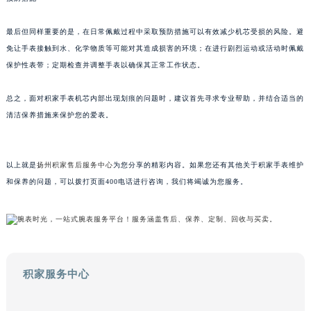
甘肃省兰州市七里河区西津西路16号兰州中心写字楼21层2102室（需提前预约）
最后但同样重要的是，在日常佩戴过程中采取预防措施可以有效减少机芯受损的风险。避
重庆市解放碑渝中区民权路28号英利国际金融中心写字楼20层01室（需提前预约）
免让手表接触到水、化学物质等可能对其造成损害的环境；在进行剧烈运动或活动时佩戴
黑龙江省大庆市萨尔图区会战大街积家售后服务中心（需提前预约）
保护性表带；定期检查并调整手表以确保其正常工作状态。
黑龙江省鹤岗市向阳区红军路积家售后服务中心（需提前预约）
黑龙江省黑河市爱辉区中央街积家售后服务中心（需提前预约）
总之，面对积家手表机芯内部出现划痕的问题时，建议首先寻求专业帮助，并结合适当的
黑龙江省鸡西市鸡冠区红军路积家售后服务中心（需提前预约）
清洁保养措施来保护您的爱表。
黑龙江省佳木斯市向阳区长安路积家售后服务中心（需提前预约）
黑龙江省牡丹江市东安区太平路积家售后服务中心（需提前预约）
以上就是
扬州积家售后服务中心
为您分享的精彩内容。如果您还有其他关于积家手表维护
黑龙江省七台河市桃山区大同街积家售后服务中心（需提前预约）
和保养的问题，可以拨打页面400电话进行咨询，我们将竭诚为您服务。
黑龙江省齐齐哈尔市龙沙区龙华路积家售后服务中心（需提前预约）
黑龙江省双鸭山市尖山区新兴大街积家售后服务中心（需提前预约）
黑龙江省绥化市北林区新华街与康庄路交叉口积家售后服务中心（需提前预约）
黑龙江省伊春市伊美区通河路积家售后服务中心（需提前预约）
吉林省白城市洮北区明仁南街积家售后服务中心（需提前预约）
积家服务中心
吉林省白山市浑江区浑江大街积家售后服务中心（需提前预约）
吉林省吉林市船营区河南街积家售后服务中心（需提前预约）