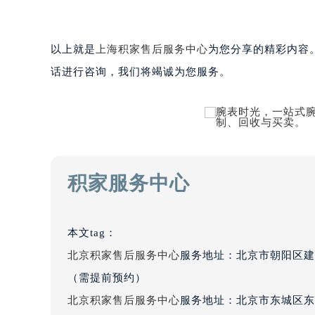
黑龙江省大庆市萨尔图区会战大街积
黑龙江省鹤岗市向阳区红军路积家售
以上就是
上海积家售后服务中心
为您分享的精彩内容
黑龙江省黑河市爱辉区中央街积家售
黑龙江省鸡西市鸡冠区红军路积家售
话进行咨询，我们将竭诚为您服务。
黑龙江省佳木斯市向阳区长安路积家
黑龙江省牡丹江市东安区太平路积家
黑龙江省七台河市桃山区大同街积家
黑龙江省齐齐哈尔市龙沙区龙华路积
黑龙江省双鸭山市尖山区新兴大街积
积家服务中心
黑龙江省绥化市北林区新华街与康庄
黑龙江省伊春市伊美区通河路积家售
吉林省白城市洮北区明仁南街积家售
本文tag：
吉林省白山市浑江区浑江大街积家售
北京积家售后服务中心
服务地址：北京市朝阳区建
吉林省吉林市船营区河南街积家售后
（需提前预约）
吉林省辽源市龙山区人民大街积家售
北京积家售后服务中心
服务地址：北京市东城区东
吉林省梅河口市新华街道梅河大街积