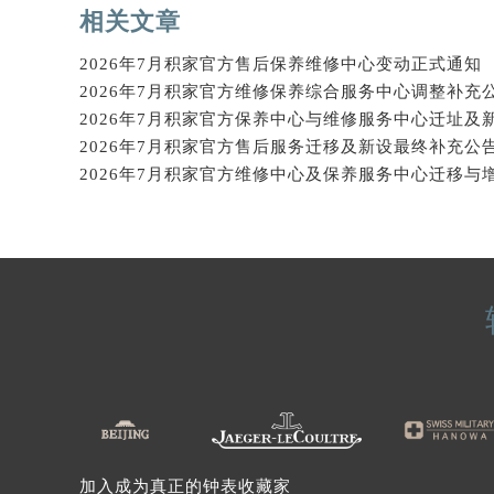
辽宁省沈阳市沈河区中街路137号亨
相关文章
辽宁省沈阳市沈河区中街路83号亨
2026年7月积家官方售后保养维修中心变动正式通知
北京市朝阳区建国门外大街甲6号华熙
北京市东城区东长安街1号王府井东方
河北省保定市竞秀区朝阳北大街北国
内蒙古自治区阿拉善盟市左旗土尔扈
内蒙古自治区巴彦淖尔市临河区新华
内蒙古自治区包头市青山区幸福路甲
内蒙古自治区赤峰市红山区哈达街积
内蒙古自治区鄂尔多斯市东胜区伊金
内蒙古自治区呼伦贝尔市海拉尔区中
内蒙古自治区通辽市科尔沁区明仁大
内蒙古自治区乌海市海勃湾区人民南
内蒙古自治区乌兰察布市集宁区恩和
内蒙古自治区锡林郭勒盟市锡林浩特
内蒙古自治区兴安盟市乌兰浩特市兴
加入成为真正的钟表收藏家