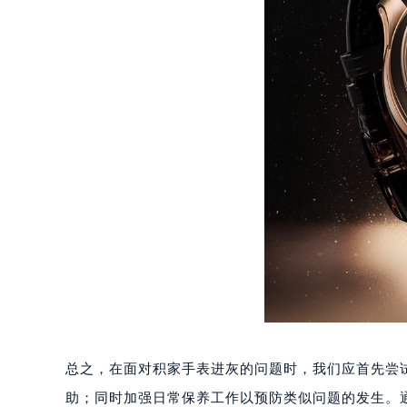
南宁市青秀区金湖路59号地王大厦12
合肥市蜀山区潜山路111号万象城华润
泉州市丰泽区宝洲路729号浦西万达中
青岛市南区山东路6号华润大厦B座2
烟台市芝罘区胜利路139号万达金融中
长春市朝阳区西安大路727号中银大厦
贵阳市南明区都司高架桥路33号亨特
昆明市盘龙区北京路928号同德昆明
石家庄市长安区中山东路39号勒泰中
西安市碑林区南关正街88号华侨城长
海口市龙华区金贸东路5号海口华润大厦
唐山市路南区新华东道100号万达广场
台州市椒江区东海大道1800号腾达中
内蒙古自治区呼和浩特市玉泉区大学西
总之，在面对积家手表进灰的问题时，我们应首先尝
甘肃省兰州市七里河区西津西路16号兰
重庆市解放碑渝中区民权路28号英利
助；同时加强日常保养工作以预防类似问题的发生。