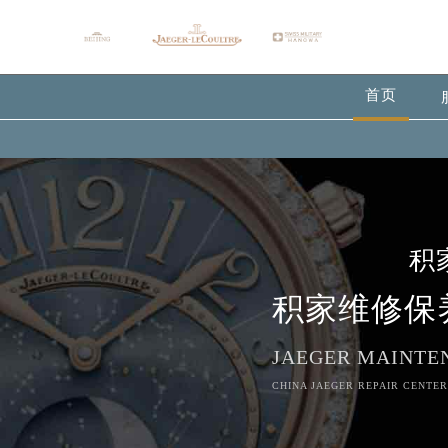
首页
积
积家维修保
JAEGER MAINTE
CHINA JAEGER REPAIR CENTER