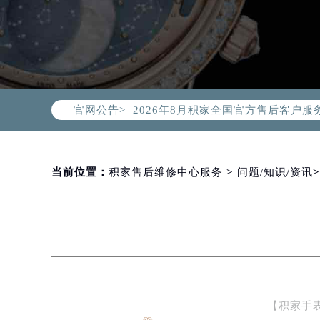
2026年8月积家中国区售后服务网络
2026年8月积家全国官方售后客户服务热线
官网公告>
积家官方全国统一服务热线400-99
2026年8月积家售后服务中心最新网
北京市朝阳区建国门外大街甲6号华熙
北京市东城区东长安街1号东方广场写
当前位置：
积家售后维修中心服务
>
问题/知识/资讯
天津市和平区赤峰道136号天津国际金
上海市徐汇区虹桥路3号港汇中心写字楼
上海市黄浦区南京东路299号宏伊国
南京市秦淮区中山南路1号（新街口）
常州市新北区龙锦路1590号现代传媒
徐州市鼓楼区淮海东路29号苏宁广场I
【积家手
扬州市邗江区国展路29号星耀天地写字