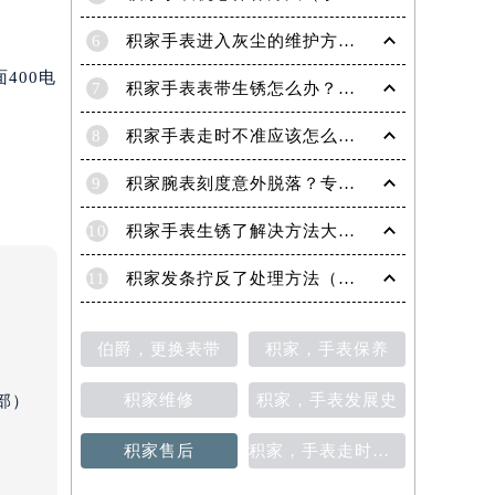
6
积家手表进入灰尘的维护方法（处理办法）
400电
7
积家手表表带生锈怎么办？（积家手表去除锈迹的四种方法）
8
积家手表走时不准应该怎么办?(走时不准的处理方法)
9
积家腕表刻度意外脱落？专业应对策略在这里
10
积家手表生锈了解决方法大全（有效保养与修复指南）
11
积家发条拧反了处理方法（手表维修的正确步骤与技巧）
伯爵，更换表带
积家，手表保养
积家维修
积家，手表发展史
部）
积家售后
积家，手表走时不准