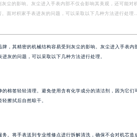
到灰尘的影响。灰尘进入手表内部不仅会影响其美观，还可能对
字楼1号楼16层1604室（需提前预约）
务中心东塔写字楼（华润万象城）17层1706室（需提前预约）
害。面对积家手表进灰的问题，可以采取以下几种方法进行处理
场办公楼20层2009室（需提前预约）
写字楼A座5层503-5室（需提前预约）
广场写字楼4号楼22层2209室（需提前预约）
品牌，其精密的机械结构容易受到灰尘的影响。灰尘进入手表内
际中心写字楼8层805室（需提前预约）
易中心写字楼A座13层1304室（需提前预约）
表进灰的问题，可以采取以下几种方法进行处理。
绿地双子塔（中央广场）A1座办公楼14层07室（需提前预约）
心写字楼（万象城）15层1508室（需提前预约）
际中心写字楼A塔7层704室（需提前预约）
世界贸易中心大厦南塔写字楼15层07室（需提前预约）
净的棉签轻轻清理。避免使用含有化学成分的清洁剂，因为它们
厦写字楼17层1701室（需提前预约）
轻轻擦拭后自然晾干。
厦写字楼1座30层05室（需提前预约）
字楼B座11层1104室（需提前预约）
写字楼15层03室（需提前预约）
心写字楼24层2406B室（需提前预约）
服务。将手表送到专业维修点进行拆解清洗，确保不会对机芯造