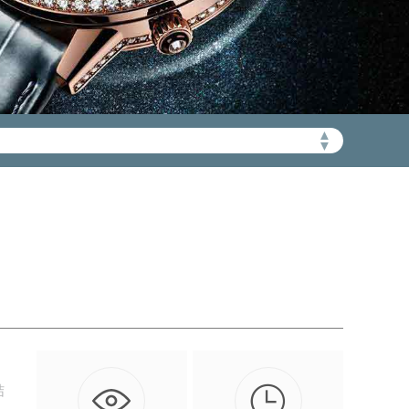
▲
加拨“+86”）
▼

结