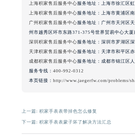
上海积家售后服务中心
服务地址：上海市徐汇区虹桥
吉林省四平市铁东区紫气大路与南九
吉林省松原市宁江区五环大街积家售
上海积家售后服务中心
服务地址：上海市黄浦区南
吉林省通化市东昌区环通乡江南大街
广州积家售后服务中心
服务地址：广州市天河区天河
吉林省延边市延吉市解放路积家售后
州市越秀区环市东路371-375号世界贸易中心大
辽宁省鞍山市铁东区站前街积家售后
深圳积家售后服务中心
服务地址：深圳市罗湖区深南
辽宁省本溪市平山区胜利路积家售后
天津积家售后服务中心
服务地址：天津市和平区赤峰
辽宁省朝阳市双塔区新华路积家售后
成都积家售后服务中心
服务地址：成都市锦江区人民
辽宁省丹东市振兴区七经街积家售后
服务专线：
400-992-0312
辽宁省抚顺市新抚区东一路积家售后
辽宁省阜新市海州区解放大街积家售
本页链接：
http://www.jaegerfw.com/problems/s
辽宁省葫芦岛市连山区中央路积家售
辽宁省锦州市古塔区中央大街积家售
辽宁省辽阳市白塔区新运大街积家售
上一篇:
积家手表表带掉色怎么修复
辽宁省盘锦市兴隆台区石油大街积家
下一篇:
积家手表表蒙子坏了解决方法汇总
辽宁省铁岭市银州区南马路积家售后
辽宁省营口市站前区市府路与渤海大