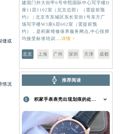
建国门外大街甲6号华熙国际中心写字楼D
虹桥路3号港
座11层1102室（北京总部）（需提前预
室（需提前
）
约） | 北京市东城区东长安街1号东方广
路299号
场写字楼W3座6层602室（需提前预
（需提前预
约），是积家维修保养服务网点,中心技师
点,中心技师
均接受标准培训....
详情 >
裂缝或
北京
上海
广州
深圳
天津
成都
推荐阅读
滑情况
1
积家手表表壳出现划痕的处理方法是什么！