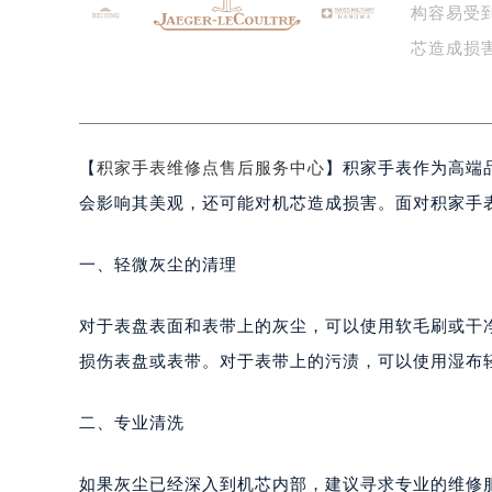
构容易受
盐城市盐都区世纪大道5号盐城金融城写
泰州市海陵区永定东路399号置地商
芯造成损
宁波市江北区大闸南路500号来福士广
…
杭州市上城区钱江路1366号华润大厦
金华市金东区东市南街777号金华万达
【
积家手表维修点售后服务中心
】积家手表作为高端
绍兴市越城区胜利东路379号世茂天
嘉兴市南湖区广益路705号嘉兴世界贸
会影响其美观，还可能对机芯造成损害。面对积家手
南昌市红谷滩新区红谷中大道998号
济南市历下区经十路11111号华润中
一、轻微灰尘的清理
广州市天河区天河路230号万菱汇国
广州市越秀区环市东路371-375号
对于表盘表面和表带上的灰尘，可以使用软毛刷或干
深圳市罗湖区深南东路5001号华润大
损伤表盘或表带。对于表带上的污渍，可以使用湿布
惠州市惠城区江北文昌一路7号华贸大
厦门市思明区湖滨东路95号华润大厦写
二、专业清洗
福州市鼓楼区五四路128-1号恒力城
成都市锦江区人民东路6号SAC东原中
如果灰尘已经深入到机芯内部，建议寻求专业的维修