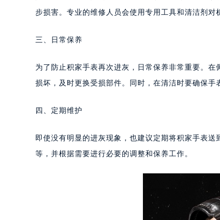
重庆市江北区观音桥步行街2号融恒时
步损害。专业的维修人员会使用专用工具和清洁剂对
长沙市芙蓉区定王台街道建湘路393
郑州市二七区铭功路10号华润大厦写字
三、日常保养
太原市迎泽区解放路15号亨得利名
沈阳市沈河区中街路137号亨得利名
为了防止积家手表再次进灰，日常保养非常重要。在
沈阳市沈河区中街路83号亨得利名
损坏，及时更换受损部件。同时，在清洁时要确保手
乌鲁木齐市天山区红山路26号时代广场
温州市鹿城区锦绣路1067号置信广场
四、定期维护
哈尔滨市道里区友谊西路600号富力中
大连市中山区人民路15号国际金融大
即使没有明显的进灰现象，也建议定期将积家手表送
佛山市禅城区季华五路57号万科金融中
等，并根据需要进行必要的调整和保养工作。
东莞市东城街道鸿福东路1号民盈国贸
无锡市梁溪区人民中路139号恒隆广场
南通市崇川区工农路57号圆融广场写字
苏州市苏州工业园区星港街199号苏州
武汉市江汉区解放大道686号世界贸易