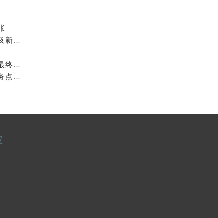
张
提前预约）
2026年7月积家官方售后网络升级补充最终速报（迁址及新开）
2026年7月积家官方维修保养综合服务点最新动态补充最终汇总（搬迁新增）文件
2026年7月积家官方保养维修综合站最终搬迁及新增服务点公示
容