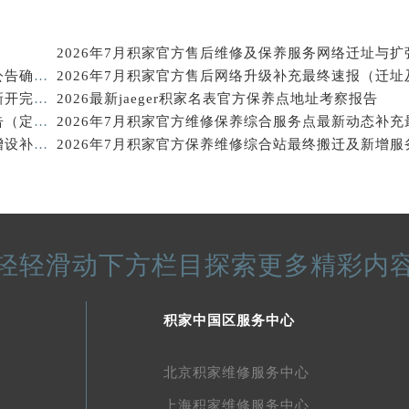
得利名表维修授权店1楼积家售后服务中心（需提前预约）
得利名表维修授权店1楼积家售后服务中心（需提前预约）
2026年7月积家官方售后维修及保养服务网络迁址与扩
国际中心D座11层1102室积家售后服务中心（北京总部）（需
2026年7月积家官方维修保养综合服务中心调整补充公告确认稿发布完毕
广场W3座6层602室积家售后服务中心（需提前预约）
2026年7月积家官方保养中心与维修服务中心迁址及新开完整指南
2026最新jaeger积家名表官方保养点地址考察报告
先天下积家售后服务中心（需提前预约）
2026年7月积家官方售后服务迁移及新设最终补充公告（定稿）
特大街积家售后服务中心（需提前预约）
2026年7月积家官方维修中心及保养服务中心迁移与增设补充速报说明最终
街积家售后服务中心（需提前预约）
3号王府井百货名表维修积家售后服务中心（需提前预约）
家售后服务中心（需提前预约）
霍洛街积家售后服务中心（需提前预约）
轻轻滑动下方栏目探索更多精彩内
央街积家售后服务中心（需提前预约）
街积家售后服务中心（需提前预约）
路积家售后服务中心（需提前预约）
积家中国区服务中心
大街积家售后服务中心（需提前预约）
市光明街与额尔敦路交叉口积家售后服务中心（需提前预约）
北京积家维修服务中心
安大街积家售后服务中心（需提前预约）
上海积家维修服务中心